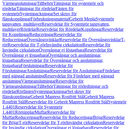
Värmeanslutningar
Tillbehör
Tätningar för systemrör och
rördelar
Tätningar för rördelar
Fästen för
systemrör
Systempackningar
Set skruv för
flänskopplingar
Förbrukningsmaterial
Geberit Mepla
Systemrör
tappvatten, multilayer
Reservdelar för Systemrör tappvatten,
multilayer
Rördelar
Reservdelar för Rördelar
Kopplingar
Reservdelar
för Kopplingar
Reduceringar
Reservdelar för
Reduceringar
Övergångsvinklar
Reservdelar för Övergångsvinklar
T-
rör
Reservdelar för T-rör
Invändig cirkulation
Reservdelar för
Invändig cirkulation
Övergångar ej löstagbara
Reservdelar för
Övergångar ej löstagbara
Övergångar och anslutningar,
löstagbara
Reservdelar för Övergångar och anslutningar,
löstagbara
Förslutningar
Reservdelar för
Förslutningar
Anslutningar
Reservdelar för Anslutningar
Fördelare
med gängad anslutning
Reservdelar för Fördelare med gängad
anslutning
Värmeanslutningar
Reservdelar för
Värmeanslutningar
Tillbehör
Tätningar för rörledningar och
rördelar
Rörfästen
Systempackningar
Set skruv för
flänskopplingar
Geberit Mapress Rostfritt Stål
Geberit Mapress
Rostfritt Stål
Reservdelar för Geberit Mapress Rostfritt Stål
Systemrör
1.4401
Reservdelar för Systemrör
1.4401
Rörnipplar
Muffar
Reservdelar för
Muffar
Reduceringar
Reservdelar för Reduceringar
Böjar
Reservdelar
för Böjar
T-rör
Reservdelar för T-rör
Invändig cirkulation
Reservdelar
för Invändig cirkulation
Övergångar ej löstagbara
Reservdelar för