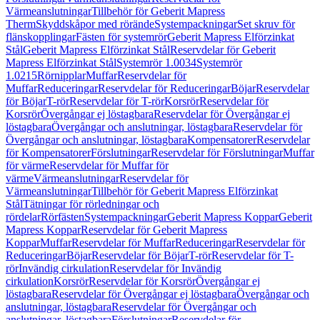
Värmeanslutningar
Tillbehör för Geberit Mapress
Therm
Skyddskåpor med rörände
Systempackningar
Set skruv för
flänskopplingar
Fästen för systemrör
Geberit Mapress Elförzinkat
Stål
Geberit Mapress Elförzinkat Stål
Reservdelar för Geberit
Mapress Elförzinkat Stål
Systemrör 1.0034
Systemrör
1.0215
Rörnipplar
Muffar
Reservdelar för
Muffar
Reduceringar
Reservdelar för Reduceringar
Böjar
Reservdelar
för Böjar
T-rör
Reservdelar för T-rör
Korsrör
Reservdelar för
Korsrör
Övergångar ej löstagbara
Reservdelar för Övergångar ej
löstagbara
Övergångar och anslutningar, löstagbara
Reservdelar för
Övergångar och anslutningar, löstagbara
Kompensatorer
Reservdelar
för Kompensatorer
Förslutningar
Reservdelar för Förslutningar
Muffar
för värme
Reservdelar för Muffar för
värme
Värmeanslutningar
Reservdelar för
Värmeanslutningar
Tillbehör för Geberit Mapress Elförzinkat
Stål
Tätningar för rörledningar och
rördelar
Rörfästen
Systempackningar
Geberit Mapress Koppar
Geberit
Mapress Koppar
Reservdelar för Geberit Mapress
Koppar
Muffar
Reservdelar för Muffar
Reduceringar
Reservdelar för
Reduceringar
Böjar
Reservdelar för Böjar
T-rör
Reservdelar för T-
rör
Invändig cirkulation
Reservdelar för Invändig
cirkulation
Korsrör
Reservdelar för Korsrör
Övergångar ej
löstagbara
Reservdelar för Övergångar ej löstagbara
Övergångar och
anslutningar, löstagbara
Reservdelar för Övergångar och
anslutningar, löstagbara
Förslutningar
Reservdelar för