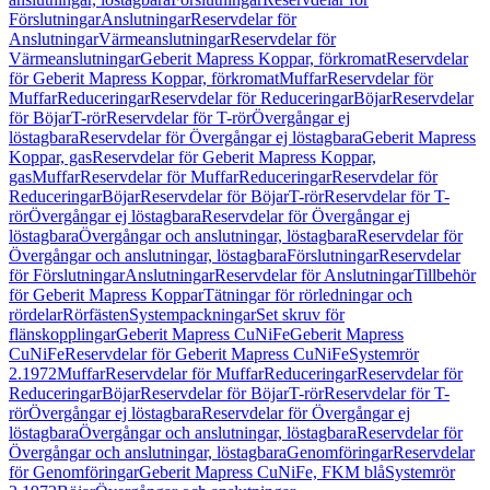
Förslutningar
Anslutningar
Reservdelar för
Anslutningar
Värmeanslutningar
Reservdelar för
Värmeanslutningar
Geberit Mapress Koppar, förkromat
Reservdelar
för Geberit Mapress Koppar, förkromat
Muffar
Reservdelar för
Muffar
Reduceringar
Reservdelar för Reduceringar
Böjar
Reservdelar
för Böjar
T-rör
Reservdelar för T-rör
Övergångar ej
löstagbara
Reservdelar för Övergångar ej löstagbara
Geberit Mapress
Koppar, gas
Reservdelar för Geberit Mapress Koppar,
gas
Muffar
Reservdelar för Muffar
Reduceringar
Reservdelar för
Reduceringar
Böjar
Reservdelar för Böjar
T-rör
Reservdelar för T-
rör
Övergångar ej löstagbara
Reservdelar för Övergångar ej
löstagbara
Övergångar och anslutningar, löstagbara
Reservdelar för
Övergångar och anslutningar, löstagbara
Förslutningar
Reservdelar
för Förslutningar
Anslutningar
Reservdelar för Anslutningar
Tillbehör
för Geberit Mapress Koppar
Tätningar för rörledningar och
rördelar
Rörfästen
Systempackningar
Set skruv för
flänskopplingar
Geberit Mapress CuNiFe
Geberit Mapress
CuNiFe
Reservdelar för Geberit Mapress CuNiFe
Systemrör
2.1972
Muffar
Reservdelar för Muffar
Reduceringar
Reservdelar för
Reduceringar
Böjar
Reservdelar för Böjar
T-rör
Reservdelar för T-
rör
Övergångar ej löstagbara
Reservdelar för Övergångar ej
löstagbara
Övergångar och anslutningar, löstagbara
Reservdelar för
Övergångar och anslutningar, löstagbara
Genomföringar
Reservdelar
för Genomföringar
Geberit Mapress CuNiFe, FKM blå
Systemrör