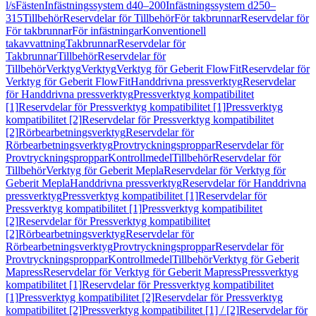
l/s
Fästen
Infästningssystem d40–200
Infästningssystem d250–
315
Tillbehör
Reservdelar för Tillbehör
För takbrunnar
Reservdelar för
För takbrunnar
För infästningar
Konventionell
takavvattning
Takbrunnar
Reservdelar för
Takbrunnar
Tillbehör
Reservdelar för
Tillbehör
Verktyg
Verktyg
Verktyg för Geberit FlowFit
Reservdelar för
Verktyg för Geberit FlowFit
Handdrivna pressverktyg
Reservdelar
för Handdrivna pressverktyg
Pressverktyg kompatibilitet
[1]
Reservdelar för Pressverktyg kompatibilitet [1]
Pressverktyg
kompatibilitet [2]
Reservdelar för Pressverktyg kompatibilitet
[2]
Rörbearbetningsverktyg
Reservdelar för
Rörbearbetningsverktyg
Provtryckningsproppar
Reservdelar för
Provtryckningsproppar
Kontrollmedel
Tillbehör
Reservdelar för
Tillbehör
Verktyg för Geberit Mepla
Reservdelar för Verktyg för
Geberit Mepla
Handdrivna pressverktyg
Reservdelar för Handdrivna
pressverktyg
Pressverktyg kompatibilitet [1]
Reservdelar för
Pressverktyg kompatibilitet [1]
Pressverktyg kompatibilitet
[2]
Reservdelar för Pressverktyg kompatibilitet
[2]
Rörbearbetningsverktyg
Reservdelar för
Rörbearbetningsverktyg
Provtryckningsproppar
Reservdelar för
Provtryckningsproppar
Kontrollmedel
Tillbehör
Verktyg för Geberit
Mapress
Reservdelar för Verktyg för Geberit Mapress
Pressverktyg
kompatibilitet [1]
Reservdelar för Pressverktyg kompatibilitet
[1]
Pressverktyg kompatibilitet [2]
Reservdelar för Pressverktyg
kompatibilitet [2]
Pressverktyg kompatibilitet [1] / [2]
Reservdelar för