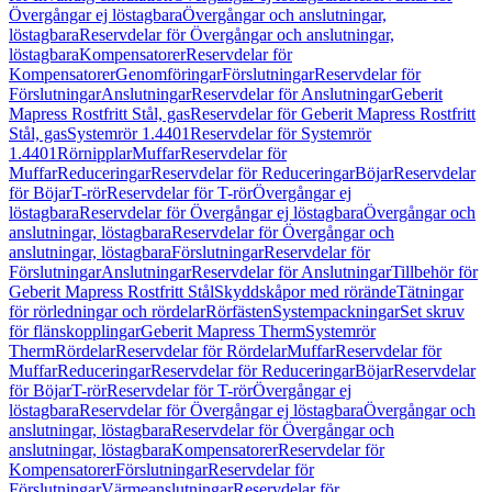
Övergångar ej löstagbara
Övergångar och anslutningar,
löstagbara
Reservdelar för Övergångar och anslutningar,
löstagbara
Kompensatorer
Reservdelar för
Kompensatorer
Genomföringar
Förslutningar
Reservdelar för
Förslutningar
Anslutningar
Reservdelar för Anslutningar
Geberit
Mapress Rostfritt Stål, gas
Reservdelar för Geberit Mapress Rostfritt
Stål, gas
Systemrör 1.4401
Reservdelar för Systemrör
1.4401
Rörnipplar
Muffar
Reservdelar för
Muffar
Reduceringar
Reservdelar för Reduceringar
Böjar
Reservdelar
för Böjar
T-rör
Reservdelar för T-rör
Övergångar ej
löstagbara
Reservdelar för Övergångar ej löstagbara
Övergångar och
anslutningar, löstagbara
Reservdelar för Övergångar och
anslutningar, löstagbara
Förslutningar
Reservdelar för
Förslutningar
Anslutningar
Reservdelar för Anslutningar
Tillbehör för
Geberit Mapress Rostfritt Stål
Skyddskåpor med rörände
Tätningar
för rörledningar och rördelar
Rörfästen
Systempackningar
Set skruv
för flänskopplingar
Geberit Mapress Therm
Systemrör
Therm
Rördelar
Reservdelar för Rördelar
Muffar
Reservdelar för
Muffar
Reduceringar
Reservdelar för Reduceringar
Böjar
Reservdelar
för Böjar
T-rör
Reservdelar för T-rör
Övergångar ej
löstagbara
Reservdelar för Övergångar ej löstagbara
Övergångar och
anslutningar, löstagbara
Reservdelar för Övergångar och
anslutningar, löstagbara
Kompensatorer
Reservdelar för
Kompensatorer
Förslutningar
Reservdelar för
Förslutningar
Värmeanslutningar
Reservdelar för