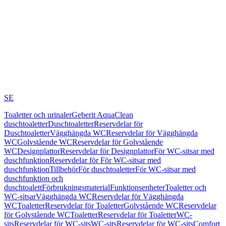
SE
Toaletter och urinaler
Geberit AquaClean
duschtoaletter
Duschtoaletter
Reservdelar för
Duschtoaletter
Vägghängda WC
Reservdelar för Vägghängda
WC
Golvstående WC
Reservdelar för Golvstående
WC
Designplattor
Reservdelar för Designplattor
För WC-sitsar med
duschfunktion
Reservdelar för För WC-sitsar med
duschfunktion
Tillbehör
För duschtoaletter
För WC-sitsar med
duschfunktion och
duschtoalett
Förbrukningsmaterial
Funktionsenheter
Toaletter och
WC-sitsar
Vägghängda WC
Reservdelar för Vägghängda
WC
Toaletter
Reservdelar för Toaletter
Golvstående WC
Reservdelar
för Golvstående WC
Toaletter
Reservdelar för Toaletter
WC-
sits
Reservdelar för WC-sits
WC-sits
Reservdelar för WC-sits
Comfort