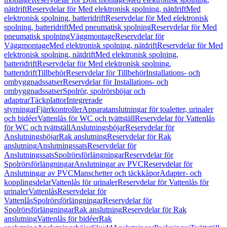
nätdrift
Reservdelar för Med elektronisk spolning, nätdrift
Med
elektronisk spolning, batteridrift
Reservdelar för Med elektronisk
spolning, batteridrift
Med pneumatisk spolning
Reservdelar för Med
pneumatisk spolning
Väggmontage
Reservdelar för
Väggmontage
Med elektronisk spolning, nätdrift
Reservdelar för Med
elektronisk spolning, nätdrift
Med elektronisk spolning,
batteridrift
Reservdelar för Med elektronisk spolning,
batteridrift
Tillbehör
Reservdelar för Tillbehör
Installations- och
ombyggnadssatser
Reservdelar för Installations- och
ombyggnadssatser
Spolrör, spolrörsböjar och
adaptrar
Täckplattor
Integrerade
styrningar
Fjärrkontroller
Apparatanslutningar för toaletter, urinaler
och bidéer
Vattenlås för WC och tvättställ
Reservdelar för Vattenlås
för WC och tvättställ
Anslutningsböjar
Reservdelar för
Anslutningsböjar
Rak anslutning
Reservdelar för Rak
anslutning
Anslutningssats
Reservdelar för
Anslutningssats
Spolrörsförlängningar
Reservdelar för
Spolrörsförlängningar
Anslutningar av PVC
Reservdelar för
Anslutningar av PVC
Manschetter och täckkåpor
Adapter- och
kopplingsdelar
Vattenlås för urinaler
Reservdelar för Vattenlås för
urinaler
Vattenlås
Reservdelar för
Vattenlås
Spolrörsförlängningar
Reservdelar för
Spolrörsförlängningar
Rak anslutning
Reservdelar för Rak
anslutning
Vattenlås för bidéer
Rak