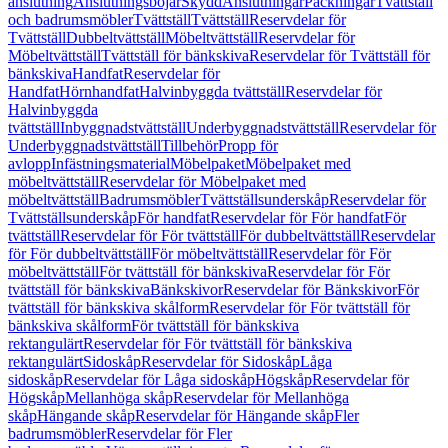
anslutning
Anslutningsböjar
Skydd
Anslutningar
Packningar
Tvättställ
och badrumsmöbler
Tvättställ
Tvättställ
Reservdelar för
Tvättställ
Dubbeltvättställ
Möbeltvättställ
Reservdelar för
Möbeltvättställ
Tvättställ för bänkskiva
Reservdelar för Tvättställ för
bänkskiva
Handfat
Reservdelar för
Handfat
Hörnhandfat
Halvinbyggda tvättställ
Reservdelar för
Halvinbyggda
tvättställ
Inbyggnadstvättställ
Underbyggnadstvättställ
Reservdelar för
Underbyggnadstvättställ
Tillbehör
Propp för
avlopp
Infästningsmaterial
Möbelpaket
Möbelpaket med
möbeltvättställ
Reservdelar för Möbelpaket med
möbeltvättställ
Badrumsmöbler
Tvättställsunderskåp
Reservdelar för
Tvättställsunderskåp
För handfat
Reservdelar för För handfat
För
tvättställ
Reservdelar för För tvättställ
För dubbeltvättställ
Reservdelar
för För dubbeltvättställ
För möbeltvättställ
Reservdelar för För
möbeltvättställ
För tvättställ för bänkskiva
Reservdelar för För
tvättställ för bänkskiva
Bänkskivor
Reservdelar för Bänkskivor
För
tvättställ för bänkskiva skålform
Reservdelar för För tvättställ för
bänkskiva skålform
För tvättställ för bänkskiva
rektangulärt
Reservdelar för För tvättställ för bänkskiva
rektangulärt
Sidoskåp
Reservdelar för Sidoskåp
Låga
sidoskåp
Reservdelar för Låga sidoskåp
Högskåp
Reservdelar för
Högskåp
Mellanhöga skåp
Reservdelar för Mellanhöga
skåp
Hängande skåp
Reservdelar för Hängande skåp
Fler
badrumsmöbler
Reservdelar för Fler