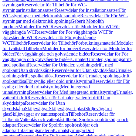
styrningar
Reservdelar för Tillbehör för WC-
styrningar
Installationssatser
Reservdelar för Installationssatser
För
WC-styrningar med elektronisk spolning
Reservdelar för För WC-
styrningar med elektronisk spolning
Geberit Monolith
moduler
Moduler för WC
Reservdelar för Moduler för WC
För
vägghängda WC
Reservdelar för För vägghängda WC
För
golvstående WC
Reservdelar för För golvstående
WC
Tillbehör
Reservdelar för Tillbehör
Förbrukningsmaterial
Moduler
för tvättställ
Tillbehör
Moduler för bidéer
Reservdelar för Moduler för
bidéer
För vägghängda och golvstående bidéer
Reservdelar för För
vägghängda och golvstående bidéer
Urinaler
Urinaler, spolningsdrift,
med spolkant
Reservdelar för Urinaler, spolningsdrift, med
spolkant
Utan skyddskåpa
Reservdelar för Utan skyddskåpa
Urinaler,
spolningsdrift, spolkantlösa
Reservdelar för Urinaler, spolningsdrift,
spolkantlösa
För synlig eller dold urinalstyrning
Reservdelar för För
synlig eller dold urinalstyrning
Med integrerad
urinalstyrning
Reservdelar för Med integrerad urinalstyrning
Urinaler,
vattenfri drift
Reservdelar för Urinaler, vattenfri drift
Utan
skyddskåpa
Reservdelar för Utan
skyddskåpa
Skiljeväggar
Skiljeväggar i plast
Skiljeväggar i
glas
Skiljeväggar av sanitetsporslin
Tillbehör
Reservdelar för
Tillbehör
Vattenlås och vattenlåstillbehör
Spolrör, spolrörsböjar och
adaptrar
Reservdelar för Spolrör, spolrörsböjar och
adaptrar
Infästningsmaterial
Urinalstyrningar
Dolt
montage
Reservdelar för Dolt montage
Med elektronisk spolning,