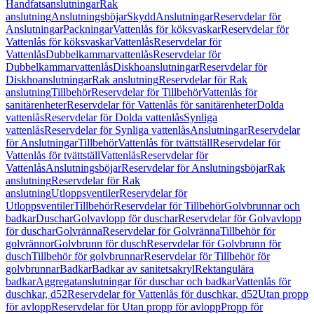
Handfatsanslutningar
Rak
anslutning
Anslutningsböjar
Skydd
Anslutningar
Reservdelar för
Anslutningar
Packningar
Vattenlås för köksvaskar
Reservdelar för
Vattenlås för köksvaskar
Vattenlås
Reservdelar för
Vattenlås
Dubbelkammarvattenlås
Reservdelar för
Dubbelkammarvattenlås
Diskhoanslutningar
Reservdelar för
Diskhoanslutningar
Rak anslutning
Reservdelar för Rak
anslutning
Tillbehör
Reservdelar för Tillbehör
Vattenlås för
sanitärenheter
Reservdelar för Vattenlås för sanitärenheter
Dolda
vattenlås
Reservdelar för Dolda vattenlås
Synliga
vattenlås
Reservdelar för Synliga vattenlås
Anslutningar
Reservdelar
för Anslutningar
Tillbehör
Vattenlås för tvättställ
Reservdelar för
Vattenlås för tvättställ
Vattenlås
Reservdelar för
Vattenlås
Anslutningsböjar
Reservdelar för Anslutningsböjar
Rak
anslutning
Reservdelar för Rak
anslutning
Utloppsventiler
Reservdelar för
Utloppsventiler
Tillbehör
Reservdelar för Tillbehör
Golvbrunnar och
badkar
Duschar
Golvavlopp för duschar
Reservdelar för Golvavlopp
för duschar
Golvränna
Reservdelar för Golvränna
Tillbehör för
golvrännor
Golvbrunn för dusch
Reservdelar för Golvbrunn för
dusch
Tillbehör för golvbrunnar
Reservdelar för Tillbehör för
golvbrunnar
Badkar
Badkar av sanitetsakryl
Rektangulära
badkar
Aggregatanslutningar för duschar och badkar
Vattenlås för
duschkar, d52
Reservdelar för Vattenlås för duschkar, d52
Utan propp
för avlopp
Reservdelar för Utan propp för avlopp
Propp för