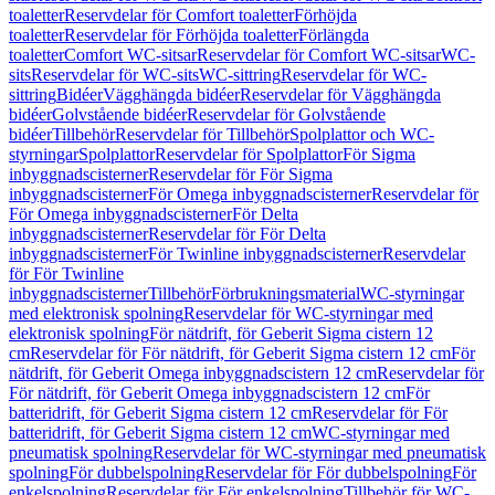
toaletter
Reservdelar för Comfort toaletter
Förhöjda
toaletter
Reservdelar för Förhöjda toaletter
Förlängda
toaletter
Comfort WC-sitsar
Reservdelar för Comfort WC-sitsar
WC-
sits
Reservdelar för WC-sits
WC-sittring
Reservdelar för WC-
sittring
Bidéer
Vägghängda bidéer
Reservdelar för Vägghängda
bidéer
Golvstående bidéer
Reservdelar för Golvstående
bidéer
Tillbehör
Reservdelar för Tillbehör
Spolplattor och WC-
styrningar
Spolplattor
Reservdelar för Spolplattor
För Sigma
inbyggnadscisterner
Reservdelar för För Sigma
inbyggnadscisterner
För Omega inbyggnadscisterner
Reservdelar för
För Omega inbyggnadscisterner
För Delta
inbyggnadscisterner
Reservdelar för För Delta
inbyggnadscisterner
För Twinline inbyggnadscisterner
Reservdelar
för För Twinline
inbyggnadscisterner
Tillbehör
Förbrukningsmaterial
WC-styrningar
med elektronisk spolning
Reservdelar för WC-styrningar med
elektronisk spolning
För nätdrift, för Geberit Sigma cistern 12
cm
Reservdelar för För nätdrift, för Geberit Sigma cistern 12 cm
För
nätdrift, för Geberit Omega inbyggnadscistern 12 cm
Reservdelar för
För nätdrift, för Geberit Omega inbyggnadscistern 12 cm
För
batteridrift, för Geberit Sigma cistern 12 cm
Reservdelar för För
batteridrift, för Geberit Sigma cistern 12 cm
WC-styrningar med
pneumatisk spolning
Reservdelar för WC-styrningar med pneumatisk
spolning
För dubbelspolning
Reservdelar för För dubbelspolning
För
enkelspolning
Reservdelar för För enkelspolning
Tillbehör för WC-