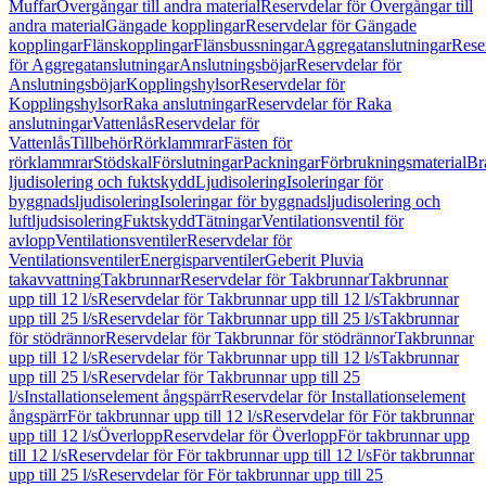
Muffar
Övergångar till andra material
Reservdelar för Övergångar till
andra material
Gängade kopplingar
Reservdelar för Gängade
kopplingar
Flänskopplingar
Flänsbussningar
Aggregatanslutningar
Rese
för Aggregatanslutningar
Anslutningsböjar
Reservdelar för
Anslutningsböjar
Kopplingshylsor
Reservdelar för
Kopplingshylsor
Raka anslutningar
Reservdelar för Raka
anslutningar
Vattenlås
Reservdelar för
Vattenlås
Tillbehör
Rörklammrar
Fästen för
rörklammrar
Stödskal
Förslutningar
Packningar
Förbrukningsmaterial
Br
ljudisolering och fuktskydd
Ljudisolering
Isoleringar för
byggnadsljudisolering
Isoleringar för byggnadsljudisolering och
luftljudsisolering
Fuktskydd
Tätningar
Ventilationsventil för
avlopp
Ventilationsventiler
Reservdelar för
Ventilationsventiler
Energisparventiler
Geberit Pluvia
takavvattning
Takbrunnar
Reservdelar för Takbrunnar
Takbrunnar
upp till 12 l/s
Reservdelar för Takbrunnar upp till 12 l/s
Takbrunnar
upp till 25 l/s
Reservdelar för Takbrunnar upp till 25 l/s
Takbrunnar
för stödrännor
Reservdelar för Takbrunnar för stödrännor
Takbrunnar
upp till 12 l/s
Reservdelar för Takbrunnar upp till 12 l/s
Takbrunnar
upp till 25 l/s
Reservdelar för Takbrunnar upp till 25
l/s
Installationselement ångspärr
Reservdelar för Installationselement
ångspärr
För takbrunnar upp till 12 l/s
Reservdelar för För takbrunnar
upp till 12 l/s
Överlopp
Reservdelar för Överlopp
För takbrunnar upp
till 12 l/s
Reservdelar för För takbrunnar upp till 12 l/s
För takbrunnar
upp till 25 l/s
Reservdelar för För takbrunnar upp till 25