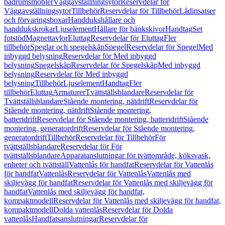
badrumsmöbler
Väggavställningsytor
Reservdelar för
Väggavställningsytor
Tillbehör
Reservdelar för Tillbehör
Lådinsatser
och förvaringsboxar
Handdukshållare och
handdukskrokar
Ljuselement
Hållare för bänkskivor
Handtag
Set
fotstöd
Magnettavlor
Eluttag
Reservdelar för Eluttag
Fler
tillbehör
Speglar och spegelskåp
Spegel
Reservdelar för Spegel
Med
inbyggd belysning
Reservdelar för Med inbyggd
belysning
Spegelskåp
Reservdelar för Spegelskåp
Med inbyggd
belysning
Reservdelar för Med inbyggd
belysning
Tillbehör
Ljuselement
Handtag
Fler
tillbehör
Eluttag
Armaturer
Tvättställsblandare
Reservdelar för
Tvättställsblandare
Stående montering, nätdrift
Reservdelar för
Stående montering, nätdrift
Stående montering,
batteridrift
Reservdelar för Stående montering, batteridrift
Stående
montering, generatordrift
Reservdelar för Stående montering,
generatordrift
Tillbehör
Reservdelar för Tillbehör
För
tvättställsblandare
Reservdelar för För
tvättställsblandare
Apparatanslutningar för tvättområde, köksvask,
enheter och tvättställ
Vattenlås för handfat
Reservdelar för Vattenlås
för handfat
Vattenlås
Reservdelar för Vattenlås
Vattenlås med
skiljevägg för handfat
Reservdelar för Vattenlås med skiljevägg för
handfat
Vattenlås med skiljevägg för handfat,
kompaktmodell
Reservdelar för Vattenlås med skiljevägg för handfat,
kompaktmodell
Dolda vattenlås
Reservdelar för Dolda
vattenlås
Handfatsanslutningar
Reservdelar för