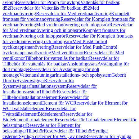
avlopp
Reservdelar för Propp för avlopp
Vattenlås för badkar,
d52
Reservdelar för Vattenlås för badkar, d52
Med
vredmanövrering
Reservdelar för Med vredmanövrering
Komplett
frontsats för vredmanövrering
Reservdelar för Komplett frontsats för
vredmanövrering
Med vredmanövrering och inloppsrör
Reservdelar
för Med vredmanövrering och inloppsrör
Komplett frontsats för
vredmanövrering och inloppsrör
Reservdelar för Komplett frontsats
för vredmanövrering och inloppsrör
Med PushControl
tryckknappsmanövrering
Reservdelar för Med PushControl
tryckknappsmanövrering
Med ventilkonor
Reservdelar för Med
ventilkonor
Tillbehör för vattenlås för badkar
Reservdelar för
Tillbehör för vattenlås för badkar
Anslutningssats
Avstängning för
dolt montage
Reservdelar för Avstängning för dolt
montage
Vattenanslutningar
Installations- och spolsystem
Geberit
Duofix
Systemväggar
Reservdelar för
Systemväggar
Installationssystem
Reservdelar för
Installationssystem
Tillbehör
Reservdelar för
Tillbehör
Installationselement
Reservdelar för
Installationselement
Element för WC
Reservdelar för Element för
WC
Tvättställselement
Reservdelar för
Tvättställselement
Bidéelement
Reservdelar för
Bidéelement
Urinalelement
Reservdelar för Urinalelement
Element för
belastningar
Reservdelar för Element för
belastningar
Tillbehör
Reservdelar för Tillbehör
Synliga
cisterner
Synliga cisterner för WC, av plast
Reservdelar för Synliga