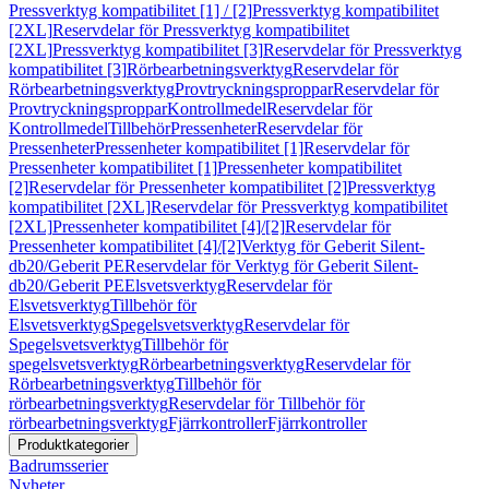
Pressverktyg kompatibilitet [1] / [2]
Pressverktyg kompatibilitet
[2XL]
Reservdelar för Pressverktyg kompatibilitet
[2XL]
Pressverktyg kompatibilitet [3]
Reservdelar för Pressverktyg
kompatibilitet [3]
Rörbearbetningsverktyg
Reservdelar för
Rörbearbetningsverktyg
Provtryckningsproppar
Reservdelar för
Provtryckningsproppar
Kontrollmedel
Reservdelar för
Kontrollmedel
Tillbehör
Pressenheter
Reservdelar för
Pressenheter
Pressenheter kompatibilitet [1]
Reservdelar för
Pressenheter kompatibilitet [1]
Pressenheter kompatibilitet
[2]
Reservdelar för Pressenheter kompatibilitet [2]
Pressverktyg
kompatibilitet [2XL]
Reservdelar för Pressverktyg kompatibilitet
[2XL]
Pressenheter kompatibilitet [4]/[2]
Reservdelar för
Pressenheter kompatibilitet [4]/[2]
Verktyg för Geberit Silent-
db20/Geberit PE
Reservdelar för Verktyg för Geberit Silent-
db20/Geberit PE
Elsvetsverktyg
Reservdelar för
Elsvetsverktyg
Tillbehör för
Elsvetsverktyg
Spegelsvetsverktyg
Reservdelar för
Spegelsvetsverktyg
Tillbehör för
spegelsvetsverktyg
Rörbearbetningsverktyg
Reservdelar för
Rörbearbetningsverktyg
Tillbehör för
rörbearbetningsverktyg
Reservdelar för Tillbehör för
rörbearbetningsverktyg
Fjärrkontroller
Fjärrkontroller
Produktkategorier
Badrumsserier
Nyheter