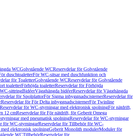
hängda WC
Golvstående WC
Reservdelar för Golvstående
För duschtoaletter
För WC-sitsar med duschfunktion och
delar för Toaletter
Golvstående WC
Reservdelar för Golvstående
rt toaletter
Förhöjda toaletter
Reservdelar för Förhöjda
 WC-sittring
Bidéer
Vägghängda bidéer
Reservdelar för Vägghängda
rvdelar för Spolplattor
För Sigma inbyggnadscisterner
Reservdelar för
r
Reservdelar för För Delta inbyggnadscisterner
För Twinline
Reservdelar för WC-styrningar med elektronisk spolning
För nätdrift,
ern 12 cm
Reservdelar för För nätdrift, för Geberit Omega
tyrningar med pneumatisk spolning
Reservdelar för WC-styrningar
ör för WC-styrningar
Reservdelar för Tillbehör för WC-
 med elektronisk spolning
Geberit Monolith moduler
Moduler för
vstående WC
Tillbehör
Reservdelar för