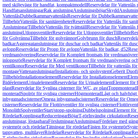
med skiljevägg för handfat, kompaktmodell
Reservdelar för Vattenlås
Handfatsanslutningar
Rak anslutning
Anslutningsböjar
Skydd
Anslutnin
Vattenlås
Dubbelkammarvattenlås
Reservdelar för Dubbelkammarvatte
Tillbehör
Vattenlås för sanitärenheter
Reservdelar för Vattenlås för sani
Anslutningar
Tillbehör
Vattenlås för tvättställ
Reservdelar för Vattenlås fö
anslutning
Utloppsventiler
Reservdelar för Utloppsventiler
Tillbehör
Res
för Golvränna
Tillbehör för golvrännor
Golvbrunn för dusch
Reservdela
badkar
Aggregatanslutningar för duschar och badkar
Vattenlås för dus
avlopp
Reservdelar för Propp för avlopp
Vattenlås för badkar, d52
Reser
vredmanövrering
Reservdelar för Komplett frontsats för vredmanövrer
inloppsrör
Reservdelar för Komplett frontsats för vredmanövrering och
ventilkonor
Reservdelar för Med ventilkonor
Tillbehör för vattenlås fö
montage
Vattenanslutningar
Installations- och spolsystem
Geberit Duof
Tillbehör
Installationselement
Reservdelar för Installationselement
Elem
Bidéelement
Urinalelement
Reservdelar för Urinalelement
Element för 
plast
Reservdelar för Synliga cisterner för WC, av plast
Toppmonterad
monterad
Spolrör för synliga cisterner
Högmonterad
Lågt och halvhögt
inbyggnadscisterner
Omega inbyggnadscisterner
Reservdelar för Omeg
cisterner
Reservdelar för Flottörventiler för synliga cisterner
Flottörvent
Monolith
Spolventiler
Start/stopp-spolning
Dubbelspolning
Element för 
Rördelar
Kopplingar
Reduceringar
Böjar
T-rör
Invändig cirkulation
Reser
anslutningar, löstagbara
Förslutningar
Anslutningar
Fördelare med gäng
systemrör och rördelar
Tätningar för rördelar
Fästen för systemrör
Syst
tappvatten, multilayer
Rördelar
Reservdelar för Rördelar
Kopplingar
Res
T-rör
Invändig cirkulation
Reservdelar för Invändig cirkulation
Övergång