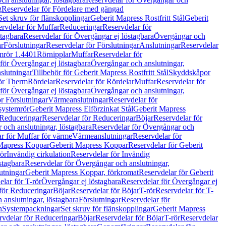
g
Reservdelar för Fördelare med gängad
Set skruv för flänskopplingar
Geberit Mapress Rostfritt Stål
Geberit
rvdelar för Muffar
Reduceringar
Reservdelar för
tagbara
Reservdelar för Övergångar ej löstagbara
Övergångar och
r
Förslutningar
Reservdelar för Förslutningar
Anslutningar
Reservdelar
mrör 1.4401
Rörnipplar
Muffar
Reservdelar för
för Övergångar ej löstagbara
Övergångar och anslutningar,
slutningar
Tillbehör för Geberit Mapress Rostfritt Stål
Skyddskåpor
ör Therm
Rördelar
Reservdelar för Rördelar
Muffar
Reservdelar för
för Övergångar ej löstagbara
Övergångar och anslutningar,
r Förslutningar
Värmeanslutningar
Reservdelar för
 systemrör
Geberit Mapress Elförzinkat Stål
Geberit Mapress
Reduceringar
Reservdelar för Reduceringar
Böjar
Reservdelar för
och anslutningar, löstagbara
Reservdelar för Övergångar och
r för Muffar för värme
Värmeanslutningar
Reservdelar för
Mapress Koppar
Geberit Mapress Koppar
Reservdelar för Geberit
rör
Invändig cirkulation
Reservdelar för Invändig
stagbara
Reservdelar för Övergångar och anslutningar,
utningar
Geberit Mapress Koppar, förkromat
Reservdelar för Geberit
lar för T-rör
Övergångar ej löstagbara
Reservdelar för Övergångar ej
för Reduceringar
Böjar
Reservdelar för Böjar
T-rör
Reservdelar för T-
 anslutningar, löstagbara
Förslutningar
Reservdelar för
n
Systempackningar
Set skruv för flänskopplingar
Geberit Mapress
rvdelar för Reduceringar
Böjar
Reservdelar för Böjar
T-rör
Reservdelar