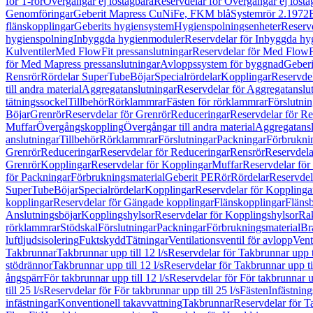
för T-rör
Övergångar ej löstagbara
Reservdelar för Övergångar ej lösta
Genomföringar
Geberit Mapress CuNiFe, FKM blå
Systemrör 2.1972
flänskopplingar
Geberits hygiensystem
Hygienspolningsenheter
Reserv
hygienspolning
Inbyggda hygienmoduler
Reservdelar för Inbyggda h
Kulventiler
Med FlowFit pressanslutningar
Reservdelar för Med FlowFi
för Med Mapress pressanslutningar
Avloppssystem för byggnad
Geberi
Rensrör
Rördelar SuperTube
Böjar
Specialrördelar
Kopplingar
Reservdel
till andra material
Aggregatanslutningar
Reservdelar för Aggregatanslu
tätningssockel
Tillbehör
Rörklammrar
Fästen för rörklammrar
Förslutnin
Böjar
Grenrör
Reservdelar för Grenrör
Reduceringar
Reservdelar för R
Muffar
Övergångskoppling
Övergångar till andra material
Aggregatansl
anslutningar
Tillbehör
Rörklammrar
Förslutningar
Packningar
Förbrukni
Grenrör
Reduceringar
Reservdelar för Reduceringar
Rensrör
Reservdela
Grenrör
Kopplingar
Reservdelar för Kopplingar
Muffar
Reservdelar för
för Packningar
Förbrukningsmaterial
Geberit PE
Rör
Rördelar
Reservdel
SuperTube
Böjar
Specialrördelar
Kopplingar
Reservdelar för Kopplinga
kopplingar
Reservdelar för Gängade kopplingar
Flänskopplingar
Fläns
Anslutningsböjar
Kopplingshylsor
Reservdelar för Kopplingshylsor
Rak
rörklammrar
Stödskal
Förslutningar
Packningar
Förbrukningsmaterial
Br
luftljudsisolering
Fuktskydd
Tätningar
Ventilationsventil för avlopp
Vent
Takbrunnar
Takbrunnar upp till 12 l/s
Reservdelar för Takbrunnar upp ti
stödrännor
Takbrunnar upp till 12 l/s
Reservdelar för Takbrunnar upp til
ångspärr
För takbrunnar upp till 12 l/s
Reservdelar för För takbrunnar up
till 25 l/s
Reservdelar för För takbrunnar upp till 25 l/s
Fästen
Infästnin
infästningar
Konventionell takavvattning
Takbrunnar
Reservdelar för T