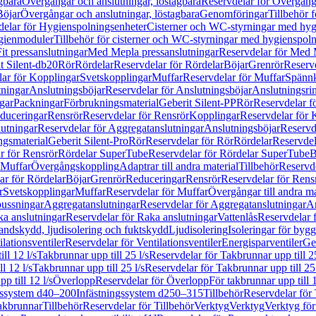
gbara
Övergångar och anslutningar, löstagbara
Reservdelar för Övergånga
Böjar
Övergångar och anslutningar, löstagbara
Genomföringar
Tillbehör 
delar för Hygienspolningsenheter
Cisterner och WC-styrningar med hyg
ygienmoduler
Tillbehör för cisterner och WC-styrningar med hygienspol
t pressanslutningar
Med Mepla pressanslutningar
Reservdelar för Med 
t Silent-db20
Rör
Rördelar
Reservdelar för Rördelar
Böjar
Grenrör
Reservd
ar för Kopplingar
Svetskopplingar
Muffar
Reservdelar för Muffar
Spännk
tningar
Anslutningsböjar
Reservdelar för Anslutningsböjar
Anslutningsri
gar
Packningar
Förbrukningsmaterial
Geberit Silent-PP
Rör
Reservdelar f
educeringar
Rensrör
Reservdelar för Rensrör
Kopplingar
Reservdelar för 
utningar
Reservdelar för Aggregatanslutningar
Anslutningsböjar
Reservd
ngsmaterial
Geberit Silent-Pro
Rör
Reservdelar för Rör
Rördelar
Reservdel
r för Rensrör
Rördelar SuperTube
Reservdelar för Rördelar SuperTube
B
 Muffar
Övergångskoppling
Adaptrar till andra material
Tillbehör
Reservde
ar för Rördelar
Böjar
Grenrör
Reduceringar
Rensrör
Reservdelar för Rens
r
Svetskopplingar
Muffar
Reservdelar för Muffar
Övergångar till andra ma
bussningar
Aggregatanslutningar
Reservdelar för Aggregatanslutningar
An
a anslutningar
Reservdelar för Raka anslutningar
Vattenlås
Reservdelar f
andskydd, ljudisolering och fuktskydd
Ljudisolering
Isoleringar för byg
ilationsventiler
Reservdelar för Ventilationsventiler
Energisparventiler
Ge
ll 12 l/s
Takbrunnar upp till 25 l/s
Reservdelar för Takbrunnar upp till 25
l 12 l/s
Takbrunnar upp till 25 l/s
Reservdelar för Takbrunnar upp till 25 
p till 12 l/s
Överlopp
Reservdelar för Överlopp
För takbrunnar upp till 1
gssystem d40–200
Infästningssystem d250–315
Tillbehör
Reservdelar för 
akbrunnar
Tillbehör
Reservdelar för Tillbehör
Verktyg
Verktyg
Verktyg för