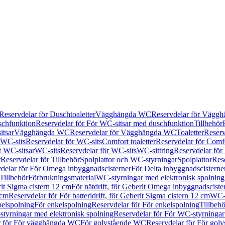
Reservdelar för Duschtoaletter
Vägghängda WC
Reservdelar för Vägg
schfunktion
Reservdelar för För WC-sitsar med duschfunktion
Tillbehör
itsar
Vägghängda WC
Reservdelar för Vägghängda WC
Toaletter
Reserv
WC-sits
Reservdelar för WC-sits
Comfort toaletter
Reservdelar för Comfo
t WC-sitsar
WC-sits
Reservdelar för WC-sits
WC-sittring
Reservdelar för
r
Reservdelar för Tillbehör
Spolplattor och WC-styrningar
Spolplattor
Rese
delar för För Omega inbyggnadscisterner
För Delta inbyggnadscisterne
Tillbehör
Förbrukningsmaterial
WC-styrningar med elektronisk spolning
rit Sigma cistern 12 cm
För nätdrift, för Geberit Omega inbyggnadscist
 cm
Reservdelar för För batteridrift, för Geberit Sigma cistern 12 cm
WC-s
belspolning
För enkelspolning
Reservdelar för För enkelspolning
Tillbeh
tyrningar med elektronisk spolning
Reservdelar för För WC-styrningar
r för För vägghängda WC
För golvstående WC
Reservdelar för För gol