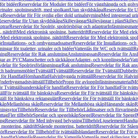
för bidéer
Reservdelar för Moduler för bidéer
För vägghängda och golvs
rinaler, spolningsdrift, med spolkant
Utan skyddskåpa
Reservdelar för 
ng
Reservdelar för För synlig eller dold urinalstyrning
Med integrerad uri
eservdelar för Utan skyddskåpa
Skiljeväggar
Skiljeväggar i plast
Skiljev
ptrar
Reservdelar för Spolrör, spolrörsböjar och adaptrar
Infästningsmate
 nätdrift
Med elektronisk spolning, batteridrift
Reservdelar för Med elektr
e
Med elektronisk spolning, nätdrift
Reservdelar för Med elektronisk spoln
ör
Installations- och ombyggnadssatser
Reservdelar för Installations- oc
ingar för toaletter, urinaler och bidéer
Vattenlås för WC och tvättställ
Re
ning
Reservdelar för Rak anslutning
Anslutningssats
Reservdelar för Ansl
ngar av PVC
Manschetter och täckkåpor
Adapter- och kopplingsdelar
Vatt
delar för Spolrörsförlängningar
Rak anslutning
Reservdelar för Rak ans
 och badrumsmöbler
Tvättställ
Tvättställ
Reservdelar för Tvättställ
Dubbeltvä
 för Handfat
Hörnhandfat
Halvinbyggda tvättställ
Reservdelar för Halvi
Underbyggnadstvättställ
Tillbehör
Propp för avlopp
Infästningsmaterial
Mö
ör Tvättställsunderskåp
För handfat
Reservdelar för För handfat
För tvätts
äll
För tvättställ för bänkskiva
Reservdelar för För tvättställ för bänkskiv
ställ för bänkskiva rektangulärt
Reservdelar för För tvättställ för bänkski
skåp
Mellanhöga skåp
Reservdelar för Mellanhöga skåp
Hängande skåp
R
ningsytor
Tillbehör
Reservdelar för Tillbehör
Lådinsatser och förvaringsb
uttag
Fler tillbehör
Speglar och spegelskåp
Spegel
Reservdelar för Spegel
ing
Reservdelar för Med inbyggd belysning
Tillbehör
Ljuselement
Handta
 montering, nätdrift
Stående montering, batteridrift
Reservdelar för Ståen
hör
Reservdelar för Tillbehör
För tvättställsblandare
Reservdelar för För tv
r handfat
Vattenlås
Reservdelar för Vattenlås
Vattenlås med skiljevägg för