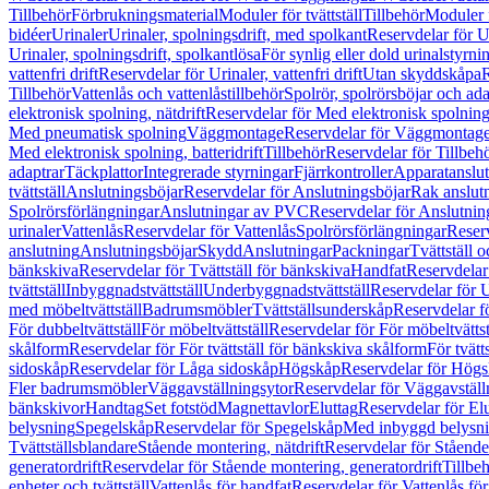
Tillbehör
Förbrukningsmaterial
Moduler för tvättställ
Tillbehör
Moduler 
bidéer
Urinaler
Urinaler, spolningsdrift, med spolkant
Reservdelar för U
Urinaler, spolningsdrift, spolkantlösa
För synlig eller dold urinalstyrni
vattenfri drift
Reservdelar för Urinaler, vattenfri drift
Utan skyddskåpa
R
Tillbehör
Vattenlås och vattenlåstillbehör
Spolrör, spolrörsböjar och ada
elektronisk spolning, nätdrift
Reservdelar för Med elektronisk spolning,
Med pneumatisk spolning
Väggmontage
Reservdelar för Väggmontag
Med elektronisk spolning, batteridrift
Tillbehör
Reservdelar för Tillbeh
adaptrar
Täckplattor
Integrerade styrningar
Fjärrkontroller
Apparatanslutn
tvättställ
Anslutningsböjar
Reservdelar för Anslutningsböjar
Rak anslut
Spolrörsförlängningar
Anslutningar av PVC
Reservdelar för Anslutni
urinaler
Vattenlås
Reservdelar för Vattenlås
Spolrörsförlängningar
Reserv
anslutning
Anslutningsböjar
Skydd
Anslutningar
Packningar
Tvättställ
bänkskiva
Reservdelar för Tvättställ för bänkskiva
Handfat
Reservdelar
tvättställ
Inbyggnadstvättställ
Underbyggnadstvättställ
Reservdelar för 
med möbeltvättställ
Badrumsmöbler
Tvättställsunderskåp
Reservdelar f
För dubbeltvättställ
För möbeltvättställ
Reservdelar för För möbeltvättst
skålform
Reservdelar för För tvättställ för bänkskiva skålform
För tvätt
sidoskåp
Reservdelar för Låga sidoskåp
Högskåp
Reservdelar för Hög
Fler badrumsmöbler
Väggavställningsytor
Reservdelar för Väggavställ
bänkskivor
Handtag
Set fotstöd
Magnettavlor
Eluttag
Reservdelar för El
belysning
Spegelskåp
Reservdelar för Spegelskåp
Med inbyggd belysn
Tvättställsblandare
Stående montering, nätdrift
Reservdelar för Stående
generatordrift
Reservdelar för Stående montering, generatordrift
Tillbe
enheter och tvättställ
Vattenlås för handfat
Reservdelar för Vattenlås fö