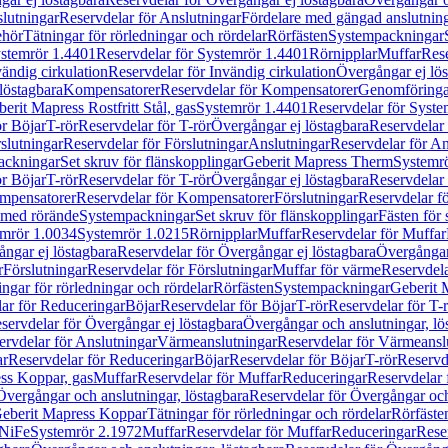
lutningar
Reservdelar för Anslutningar
Fördelare med gängad anslutnin
ehör
Tätningar för rörledningar och rördelar
Rörfästen
Systempackningar
stemrör 1.4401
Reservdelar för Systemrör 1.4401
Rörnipplar
Muffar
Rese
vändig cirkulation
Reservdelar för Invändig cirkulation
Övergångar ej lös
löstagbara
Kompensatorer
Reservdelar för Kompensatorer
Genomföringa
erit Mapress Rostfritt Stål, gas
Systemrör 1.4401
Reservdelar för Syste
ör Böjar
T-rör
Reservdelar för T-rör
Övergångar ej löstagbara
Reservdelar 
slutningar
Reservdelar för Förslutningar
Anslutningar
Reservdelar för An
ackningar
Set skruv för flänskopplingar
Geberit Mapress Therm
Systemr
ör Böjar
T-rör
Reservdelar för T-rör
Övergångar ej löstagbara
Reservdelar 
mpensatorer
Reservdelar för Kompensatorer
Förslutningar
Reservdelar fö
med rörände
Systempackningar
Set skruv för flänskopplingar
Fästen för
mrör 1.0034
Systemrör 1.0215
Rörnipplar
Muffar
Reservdelar för Muffar
ngar ej löstagbara
Reservdelar för Övergångar ej löstagbara
Övergångar 
r
Förslutningar
Reservdelar för Förslutningar
Muffar för värme
Reservdela
ingar för rörledningar och rördelar
Rörfästen
Systempackningar
Geberit 
ar för Reduceringar
Böjar
Reservdelar för Böjar
T-rör
Reservdelar för T-
servdelar för Övergångar ej löstagbara
Övergångar och anslutningar, lö
ervdelar för Anslutningar
Värmeanslutningar
Reservdelar för Värmeansl
ar
Reservdelar för Reduceringar
Böjar
Reservdelar för Böjar
T-rör
Reservde
ess Koppar, gas
Muffar
Reservdelar för Muffar
Reduceringar
Reservdelar 
Övergångar och anslutningar, löstagbara
Reservdelar för Övergångar och
 Geberit Mapress Koppar
Tätningar för rörledningar och rördelar
Rörfäste
uNiFe
Systemrör 2.1972
Muffar
Reservdelar för Muffar
Reduceringar
Rese