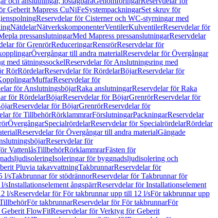
r och anslutningar, löstagbara
Genomföringar
Reservdelar för
för Geberit Mapress CuNiFe
Systempackningar
Set skruv för
ienspolning
Reservdelar för Cisterner och WC-styrningar med
ning
Nätdelar
Nätverkskomponenter
Ventiler
Kulventiler
Reservdelar för
Mepla pressanslutningar
Med Mapress pressanslutningar
Reservdelar
elar för Grenrör
Reduceringar
Rensrör
Reservdelar för
opplingar
Övergångar till andra material
Reservdelar för Övergångar
ng med tätningssockel
Reservdelar för Anslutningsring med
ör Rör
Rördelar
Reservdelar för Rördelar
Böjar
Reservdelar för
Kopplingar
Muffar
Reservdelar för
elar för Anslutningsböjar
Raka anslutningar
Reservdelar för Raka
ar för Rördelar
Böjar
Reservdelar för Böjar
Grenrör
Reservdelar för
öjar
Reservdelar för Böjar
Grenrör
Reservdelar för
lar för Tillbehör
Rörklammrar
Förslutningar
Packningar
Reservdelar
rör
Övergångar
Specialrördelar
Reservdelar för Specialrördelar
Rördelar
terial
Reservdelar för Övergångar till andra material
Gängade
slutningsböjar
Reservdelar för
ör Vattenlås
Tillbehör
Rörklammrar
Fästen för
gnadsljudisolering
Isoleringar för byggnadsljudisolering och
berit Pluvia takavvattning
Takbrunnar
Reservdelar för
 l/s
Takbrunnar för stödrännor
Reservdelar för Takbrunnar för
l/s
Installationselement ångspärr
Reservdelar för Installationselement
2 l/s
Reservdelar för För takbrunnar upp till 12 l/s
För takbrunnar upp
Tillbehör
För takbrunnar
Reservdelar för För takbrunnar
För
 Geberit FlowFit
Reservdelar för Verktyg för Geberit