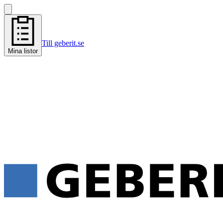
Till geberit.se
Mina listor