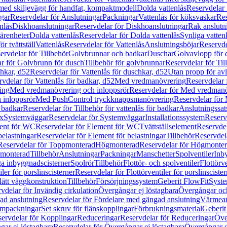
 med skiljevägg för handfat, kompaktmodell
Dolda vattenlås
Reservdelar 
gar
Reservdelar för Anslutningar
Packningar
Vattenlås för köksvaskar
Res
nlås
Diskhoanslutningar
Reservdelar för Diskhoanslutningar
Rak anslutn
tärenheter
Dolda vattenlås
Reservdelar för Dolda vattenlås
Synliga vatten
r tvättställ
Vattenlås
Reservdelar för Vattenlås
Anslutningsböjar
Reservde
ervdelar för Tillbehör
Golvbrunnar och badkar
Duschar
Golvavlopp för 
r för Golvbrunn för dusch
Tillbehör för golvbrunnar
Reservdelar för Til
chkar, d52
Reservdelar för Vattenlås för duschkar, d52
Utan propp för av
vdelar för Vattenlås för badkar, d52
Med vredmanövrering
Reservdelar
ing
Med vredmanövrering och inloppsrör
Reservdelar för Med vredmanö
 inloppsrör
Med PushControl tryckknappsmanövrering
Reservdelar för
r badkar
Reservdelar för Tillbehör för vattenlås för badkar
Anslutningssat
ix
Systemväggar
Reservdelar för Systemväggar
Installationssystem
Reservd
ent för WC
Reservdelar för Element för WC
Tvättställselement
Reservdel
belastningar
Reservdelar för Element för belastningar
Tillbehör
Reservdela
Reservdelar för Toppmonterad
Högmonterad
Reservdelar för Högmonte
 monterad
Tillbehör
Anslutningar
Packningar
Manschetter
Spolventiler
Inb
a inbyggnadscisterner
Spolrör
Tillbehör
Flottör- och spolventiler
Flottörve
iler för porslinscisterner
Reservdelar för Flottörventiler för porslinscister
lätt väggkonstruktion
Tillbehör
Försörjningssystem
Geberit FlowFit
Syst
vdelar för Invändig cirkulation
Övergångar ej löstagbara
Övergångar och
ad anslutning
Reservdelar för Fördelare med gängad anslutning
Värmean
empackningar
Set skruv för flänskopplingar
Förbrukningsmaterial
Geberit
ervdelar för Kopplingar
Reduceringar
Reservdelar för Reduceringar
Öve
ar ej löstagbara
Reservdelar för Övergångar ej löstagbara
Övergångar o