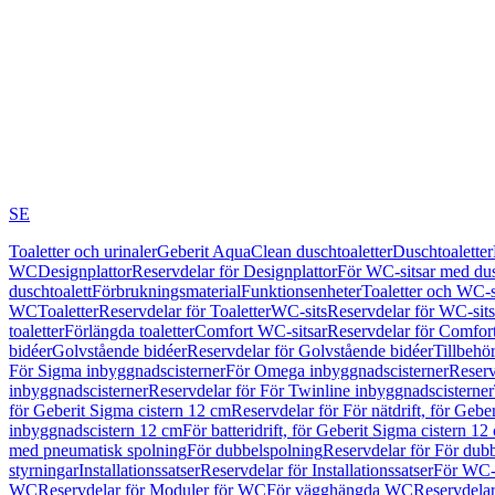
SE
Toaletter och urinaler
Geberit AquaClean duschtoaletter
Duschtoaletter
WC
Designplattor
Reservdelar för Designplattor
För WC-sitsar med du
duschtoalett
Förbrukningsmaterial
Funktionsenheter
Toaletter och WC-s
WC
Toaletter
Reservdelar för Toaletter
WC-sits
Reservdelar för WC-sits
toaletter
Förlängda toaletter
Comfort WC-sitsar
Reservdelar för Comfor
bidéer
Golvstående bidéer
Reservdelar för Golvstående bidéer
Tillbehö
För Sigma inbyggnadscisterner
För Omega inbyggnadscisterner
Reserv
inbyggnadscisterner
Reservdelar för För Twinline inbyggnadscisterner
för Geberit Sigma cistern 12 cm
Reservdelar för För nätdrift, för Gebe
inbyggnadscistern 12 cm
För batteridrift, för Geberit Sigma cistern 12
med pneumatisk spolning
För dubbelspolning
Reservdelar för För dub
styrningar
Installationssatser
Reservdelar för Installationssatser
För WC-s
WC
Reservdelar för Moduler för WC
För vägghängda WC
Reservdela