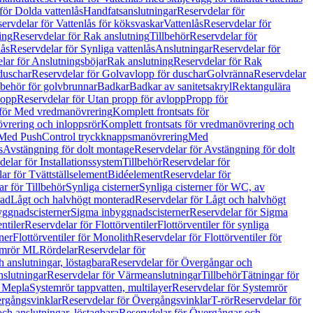
för Dolda vattenlås
Handfatsanslutningar
Reservdelar för
ervdelar för Vattenlås för köksvaskar
Vattenlås
Reservdelar för
ing
Reservdelar för Rak anslutning
Tillbehör
Reservdelar för
lås
Reservdelar för Synliga vattenlås
Anslutningar
Reservdelar för
lar för Anslutningsböjar
Rak anslutning
Reservdelar för Rak
duschar
Reservdelar för Golvavlopp för duschar
Golvränna
Reservdelar
lbehör för golvbrunnar
Badkar
Badkar av sanitetsakryl
Rektangulära
lopp
Reservdelar för Utan propp för avlopp
Propp för
 för Med vredmanövrering
Komplett frontsats för
vrering och inloppsrör
Komplett frontsats för vredmanövrering och
 Med PushControl tryckknappsmanövrering
Med
s
Avstängning för dolt montage
Reservdelar för Avstängning för dolt
elar för Installationssystem
Tillbehör
Reservdelar för
ar för Tvättställselement
Bidéelement
Reservdelar för
r för Tillbehör
Synliga cisterner
Synliga cisterner för WC, av
rad
Lågt och halvhögt monterad
Reservdelar för Lågt och halvhögt
yggnadscisterner
Sigma inbyggnadscisterner
Reservdelar för Sigma
ntiler
Reservdelar för Flottörventiler
Flottörventiler för synliga
ner
Flottörventiler för Monolith
Reservdelar för Flottörventiler för
emrör ML
Rördelar
Reservdelar för
 anslutningar, löstagbara
Reservdelar för Övergångar och
slutningar
Reservdelar för Värmeanslutningar
Tillbehör
Tätningar för
 Mepla
Systemrör tappvatten, multilayer
Reservdelar för Systemrör
rgångsvinklar
Reservdelar för Övergångsvinklar
T-rör
Reservdelar för
ch anslutningar, löstagbara
Reservdelar för Övergångar och