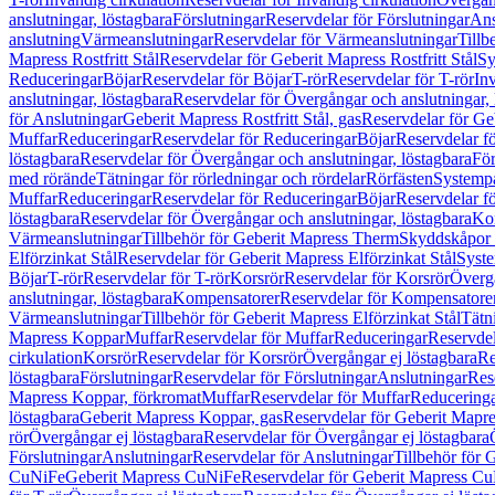
anslutningar, löstagbara
Förslutningar
Reservdelar för Förslutningar
Ans
anslutning
Värmeanslutningar
Reservdelar för Värmeanslutningar
Tillb
Mapress Rostfritt Stål
Reservdelar för Geberit Mapress Rostfritt Stål
Sy
Reduceringar
Böjar
Reservdelar för Böjar
T-rör
Reservdelar för T-rör
In
anslutningar, löstagbara
Reservdelar för Övergångar och anslutningar, 
för Anslutningar
Geberit Mapress Rostfritt Stål, gas
Reservdelar för Geb
Muffar
Reduceringar
Reservdelar för Reduceringar
Böjar
Reservdelar f
löstagbara
Reservdelar för Övergångar och anslutningar, löstagbara
För
med rörände
Tätningar för rörledningar och rördelar
Rörfästen
Systemp
Muffar
Reduceringar
Reservdelar för Reduceringar
Böjar
Reservdelar f
löstagbara
Reservdelar för Övergångar och anslutningar, löstagbara
Ko
Värmeanslutningar
Tillbehör för Geberit Mapress Therm
Skyddskåpor 
Elförzinkat Stål
Reservdelar för Geberit Mapress Elförzinkat Stål
Syste
Böjar
T-rör
Reservdelar för T-rör
Korsrör
Reservdelar för Korsrör
Övergå
anslutningar, löstagbara
Kompensatorer
Reservdelar för Kompensatore
Värmeanslutningar
Tillbehör för Geberit Mapress Elförzinkat Stål
Tätn
Mapress Koppar
Muffar
Reservdelar för Muffar
Reduceringar
Reservdel
cirkulation
Korsrör
Reservdelar för Korsrör
Övergångar ej löstagbara
Re
löstagbara
Förslutningar
Reservdelar för Förslutningar
Anslutningar
Res
Mapress Koppar, förkromat
Muffar
Reservdelar för Muffar
Reducering
löstagbara
Geberit Mapress Koppar, gas
Reservdelar för Geberit Mapr
rör
Övergångar ej löstagbara
Reservdelar för Övergångar ej löstagbara
Förslutningar
Anslutningar
Reservdelar för Anslutningar
Tillbehör för
CuNiFe
Geberit Mapress CuNiFe
Reservdelar för Geberit Mapress C