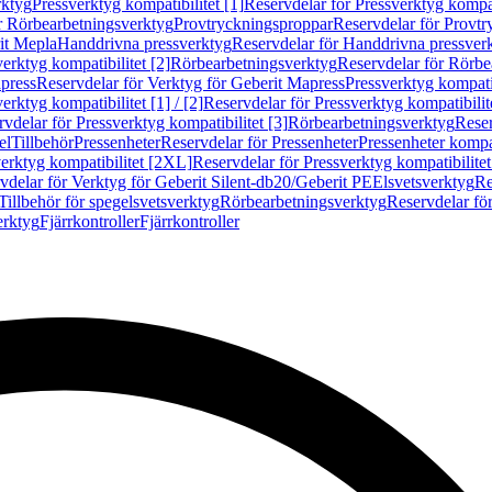
rktyg
Pressverktyg kompatibilitet [1]
Reservdelar för Pressverktyg kompati
r Rörbearbetningsverktyg
Provtryckningsproppar
Reservdelar för Provt
it Mepla
Handdrivna pressverktyg
Reservdelar för Handdrivna pressver
erktyg kompatibilitet [2]
Rörbearbetningsverktyg
Reservdelar för Rörbe
press
Reservdelar för Verktyg för Geberit Mapress
Pressverktyg kompatib
erktyg kompatibilitet [1] / [2]
Reservdelar för Pressverktyg kompatibilitet
vdelar för Pressverktyg kompatibilitet [3]
Rörbearbetningsverktyg
Reser
el
Tillbehör
Pressenheter
Reservdelar för Pressenheter
Pressenheter kompat
erktyg kompatibilitet [2XL]
Reservdelar för Pressverktyg kompatibilite
vdelar för Verktyg för Geberit Silent-db20/Geberit PE
Elsvetsverktyg
Re
Tillbehör för spegelsvetsverktyg
Rörbearbetningsverktyg
Reservdelar fö
erktyg
Fjärrkontroller
Fjärrkontroller