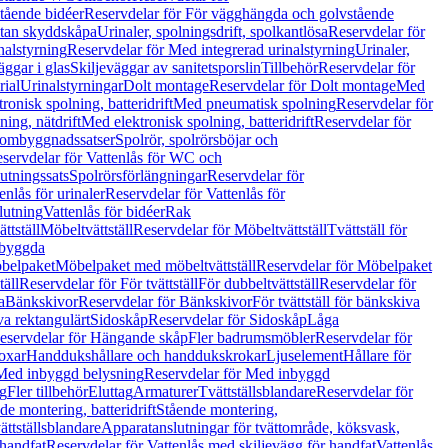
tående bidéer
Reservdelar för För vägghängda och golvstående
Utan skyddskåpa
Urinaler, spolningsdrift, spolkantlösa
Reservdelar för
nalstyrning
Reservdelar för Med integrerad urinalstyrning
Urinaler,
äggar i glas
Skiljeväggar av sanitetsporslin
Tillbehör
Reservdelar för
rial
Urinalstyrningar
Dolt montage
Reservdelar för Dolt montage
Med
onisk spolning, batteridrift
Med pneumatisk spolning
Reservdelar för
ing, nätdrift
Med elektronisk spolning, batteridrift
Reservdelar för
h ombyggnadssatser
Spolrör, spolrörsböjar och
servdelar för Vattenlås för WC och
utningssats
Spolrörsförlängningar
Reservdelar för
enlås för urinaler
Reservdelar för Vattenlås för
lutning
Vattenlås för bidéer
Rak
ttställ
Möbeltvättställ
Reservdelar för Möbeltvättställ
Tvättställ för
nbyggda
belpaket
Möbelpaket med möbeltvättställ
Reservdelar för Möbelpaket
täll
Reservdelar för För tvättställ
För dubbeltvättställ
Reservdelar för
a
Bänkskivor
Reservdelar för Bänkskivor
För tvättställ för bänkskiva
va rektangulärt
Sidoskåp
Reservdelar för Sidoskåp
Låga
eservdelar för Hängande skåp
Fler badrumsmöbler
Reservdelar för
oxar
Handdukshållare och handdukskrokar
Ljuselement
Hållare för
Med inbyggd belysning
Reservdelar för Med inbyggd
g
Fler tillbehör
Eluttag
Armaturer
Tvättställsblandare
Reservdelar för
de montering, batteridrift
Stående montering,
ättställsblandare
Apparatanslutningar för tvättområde, köksvask,
 handfat
Reservdelar för Vattenlås med skiljevägg för handfat
Vattenlås