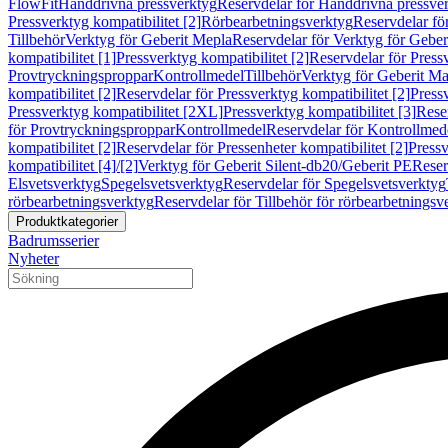
FlowFit
Handdrivna pressverktyg
Reservdelar för Handdrivna pressve
Pressverktyg kompatibilitet [2]
Rörbearbetningsverktyg
Reservdelar fö
Tillbehör
Verktyg för Geberit Mepla
Reservdelar för Verktyg för Geber
kompatibilitet [1]
Pressverktyg kompatibilitet [2]
Reservdelar för Pressv
Provtryckningsproppar
Kontrollmedel
Tillbehör
Verktyg för Geberit Ma
kompatibilitet [2]
Reservdelar för Pressverktyg kompatibilitet [2]
Pressv
Pressverktyg kompatibilitet [2XL]
Pressverktyg kompatibilitet [3]
Reser
för Provtryckningsproppar
Kontrollmedel
Reservdelar för Kontrollmed
kompatibilitet [2]
Reservdelar för Pressenheter kompatibilitet [2]
Pressv
kompatibilitet [4]/[2]
Verktyg för Geberit Silent-db20/Geberit PE
Reser
Elsvetsverktyg
Spegelsvetsverktyg
Reservdelar för Spegelsvetsverktyg
rörbearbetningsverktyg
Reservdelar för Tillbehör för rörbearbetningsv
Produktkategorier
Badrumsserier
Nyheter