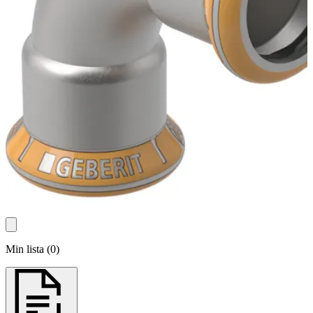
Min lista
(
0
)