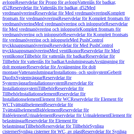
avlopp
Reservdelar för Propp för avlopp
Vattenlås för badkar,
d52
Reservdelar för Vattenlås för badkar, d52
Med
vredmanövrering
Reservdelar för Med vredmanövrering
Komplett
frontsats för vredmanövrering
Reservdelar för Komplett frontsats för
vredmanövrering
Med vredmanövrering och inloppsrör
Reservdelar
för Med vredmanövrering och inloppsrör
Komplett frontsats för
vredmanövrering och inloppsrör
Reservdelar för Komplett frontsats
för vredmanövrering och inloppsrör
Med PushControl
tryckknappsmanövrering
Reservdelar för Med PushControl
tryckknappsmanövrering
Med ventilkonor
Reservdelar för Med
ventilkonor
Tillbehör för vattenlås för badkar
Reservdelar för
Tillbehör för vattenlås för badkar
Anslutningssats
Avstängning för
dolt montage
Reservdelar för Avstängning för dolt
montage
Vattenanslutningar
Installations- och spolsystem
Geberit
Duofix
Systemväggar
Reservdelar för
Systemväggar
Installationssystem
Reservdelar för
Installationssystem
Tillbehör
Reservdelar för
Tillbehör
Installationselement
Reservdelar för
Installationselement
Element för WC
Reservdelar för Element för
WC
Tvättställselement
Reservdelar för
Tvättställselement
Bidéelement
Reservdelar för
Bidéelement
Urinalelement
Reservdelar för Urinalelement
Element för
belastningar
Reservdelar för Element för
belastningar
Tillbehör
Reservdelar för Tillbehör
Synliga
cisterner
Synliga cisterner för WC, av plast
Reservdelar för Synliga