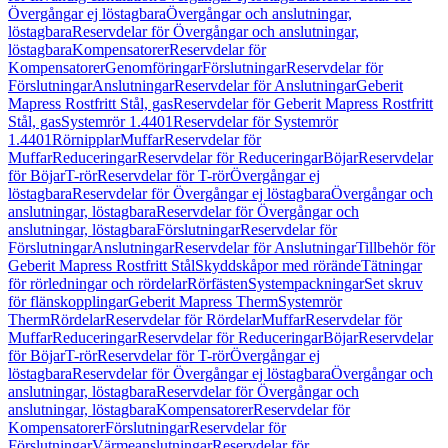
Övergångar ej löstagbara
Övergångar och anslutningar,
löstagbara
Reservdelar för Övergångar och anslutningar,
löstagbara
Kompensatorer
Reservdelar för
Kompensatorer
Genomföringar
Förslutningar
Reservdelar för
Förslutningar
Anslutningar
Reservdelar för Anslutningar
Geberit
Mapress Rostfritt Stål, gas
Reservdelar för Geberit Mapress Rostfritt
Stål, gas
Systemrör 1.4401
Reservdelar för Systemrör
1.4401
Rörnipplar
Muffar
Reservdelar för
Muffar
Reduceringar
Reservdelar för Reduceringar
Böjar
Reservdelar
för Böjar
T-rör
Reservdelar för T-rör
Övergångar ej
löstagbara
Reservdelar för Övergångar ej löstagbara
Övergångar och
anslutningar, löstagbara
Reservdelar för Övergångar och
anslutningar, löstagbara
Förslutningar
Reservdelar för
Förslutningar
Anslutningar
Reservdelar för Anslutningar
Tillbehör för
Geberit Mapress Rostfritt Stål
Skyddskåpor med rörände
Tätningar
för rörledningar och rördelar
Rörfästen
Systempackningar
Set skruv
för flänskopplingar
Geberit Mapress Therm
Systemrör
Therm
Rördelar
Reservdelar för Rördelar
Muffar
Reservdelar för
Muffar
Reduceringar
Reservdelar för Reduceringar
Böjar
Reservdelar
för Böjar
T-rör
Reservdelar för T-rör
Övergångar ej
löstagbara
Reservdelar för Övergångar ej löstagbara
Övergångar och
anslutningar, löstagbara
Reservdelar för Övergångar och
anslutningar, löstagbara
Kompensatorer
Reservdelar för
Kompensatorer
Förslutningar
Reservdelar för
Förslutningar
Värmeanslutningar
Reservdelar för