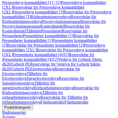
Pressverktyg kompatibilitet [1] / [2]
Pressverktyg kompatibilitet
[2XL]
Reservdelar för Pressverktyg kompatibilitet
[2XL]
Pressverktyg kompatibilitet [3]
Reservdelar för Pressverktyg
kompatibilitet [3]
Rörbearbetningsverktyg
Reservdelar för
Rörbearbetningsverktyg
Provtryckningsproppar
Reservdelar för
Provtryckningsproppar
Kontrollmedel
Reservdelar för
Kontrollmedel
Tillbehör
Pressenheter
Reservdelar för
Pressenheter
Pressenheter kompatibilitet [1]
Reservdelar för
Pressenheter kompatibilitet [1]
Pressenheter kompatibilitet
[2]
Reservdelar för Pressenheter kompatibilitet [2]
Pressverktyg
kompatibilitet [2XL]
Reservdelar för Pressverktyg kompatibilitet
[2XL]
Pressenheter kompatibilitet [4]/[2]
Reservdelar för
Pressenheter kompatibilitet [4]/[2]
Verktyg för Geberit Silent-
db20/Geberit PE
Reservdelar för Verktyg för Geberit Silent-
db20/Geberit PE
Elsvetsverktyg
Reservdelar för
Elsvetsverktyg
Tillbehör för
Elsvetsverktyg
Spegelsvetsverktyg
Reservdelar för
Spegelsvetsverktyg
Tillbehör för
spegelsvetsverktyg
Rörbearbetningsverktyg
Reservdelar för
Rörbearbetningsverktyg
Tillbehör för
rörbearbetningsverktyg
Reservdelar för Tillbehör för
rörbearbetningsverktyg
Fjärrkontroller
Fjärrkontroller
Produktkategorier
Badrumsserier
Nyheter