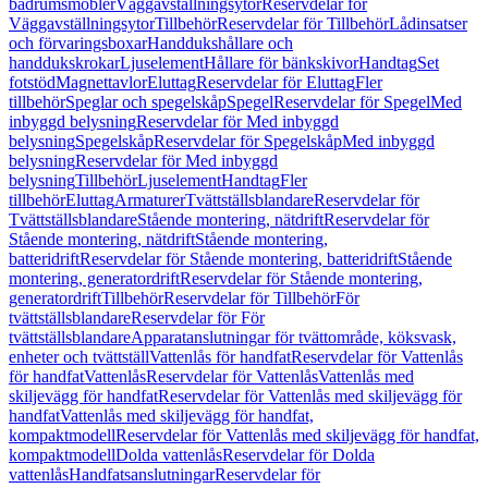
badrumsmöbler
Väggavställningsytor
Reservdelar för
Väggavställningsytor
Tillbehör
Reservdelar för Tillbehör
Lådinsatser
och förvaringsboxar
Handdukshållare och
handdukskrokar
Ljuselement
Hållare för bänkskivor
Handtag
Set
fotstöd
Magnettavlor
Eluttag
Reservdelar för Eluttag
Fler
tillbehör
Speglar och spegelskåp
Spegel
Reservdelar för Spegel
Med
inbyggd belysning
Reservdelar för Med inbyggd
belysning
Spegelskåp
Reservdelar för Spegelskåp
Med inbyggd
belysning
Reservdelar för Med inbyggd
belysning
Tillbehör
Ljuselement
Handtag
Fler
tillbehör
Eluttag
Armaturer
Tvättställsblandare
Reservdelar för
Tvättställsblandare
Stående montering, nätdrift
Reservdelar för
Stående montering, nätdrift
Stående montering,
batteridrift
Reservdelar för Stående montering, batteridrift
Stående
montering, generatordrift
Reservdelar för Stående montering,
generatordrift
Tillbehör
Reservdelar för Tillbehör
För
tvättställsblandare
Reservdelar för För
tvättställsblandare
Apparatanslutningar för tvättområde, köksvask,
enheter och tvättställ
Vattenlås för handfat
Reservdelar för Vattenlås
för handfat
Vattenlås
Reservdelar för Vattenlås
Vattenlås med
skiljevägg för handfat
Reservdelar för Vattenlås med skiljevägg för
handfat
Vattenlås med skiljevägg för handfat,
kompaktmodell
Reservdelar för Vattenlås med skiljevägg för handfat,
kompaktmodell
Dolda vattenlås
Reservdelar för Dolda
vattenlås
Handfatsanslutningar
Reservdelar för