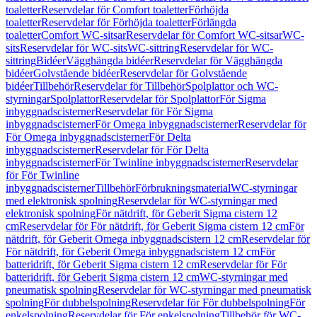
toaletter
Reservdelar för Comfort toaletter
Förhöjda
toaletter
Reservdelar för Förhöjda toaletter
Förlängda
toaletter
Comfort WC-sitsar
Reservdelar för Comfort WC-sitsar
WC-
sits
Reservdelar för WC-sits
WC-sittring
Reservdelar för WC-
sittring
Bidéer
Vägghängda bidéer
Reservdelar för Vägghängda
bidéer
Golvstående bidéer
Reservdelar för Golvstående
bidéer
Tillbehör
Reservdelar för Tillbehör
Spolplattor och WC-
styrningar
Spolplattor
Reservdelar för Spolplattor
För Sigma
inbyggnadscisterner
Reservdelar för För Sigma
inbyggnadscisterner
För Omega inbyggnadscisterner
Reservdelar för
För Omega inbyggnadscisterner
För Delta
inbyggnadscisterner
Reservdelar för För Delta
inbyggnadscisterner
För Twinline inbyggnadscisterner
Reservdelar
för För Twinline
inbyggnadscisterner
Tillbehör
Förbrukningsmaterial
WC-styrningar
med elektronisk spolning
Reservdelar för WC-styrningar med
elektronisk spolning
För nätdrift, för Geberit Sigma cistern 12
cm
Reservdelar för För nätdrift, för Geberit Sigma cistern 12 cm
För
nätdrift, för Geberit Omega inbyggnadscistern 12 cm
Reservdelar för
För nätdrift, för Geberit Omega inbyggnadscistern 12 cm
För
batteridrift, för Geberit Sigma cistern 12 cm
Reservdelar för För
batteridrift, för Geberit Sigma cistern 12 cm
WC-styrningar med
pneumatisk spolning
Reservdelar för WC-styrningar med pneumatisk
spolning
För dubbelspolning
Reservdelar för För dubbelspolning
För
enkelspolning
Reservdelar för För enkelspolning
Tillbehör för WC-