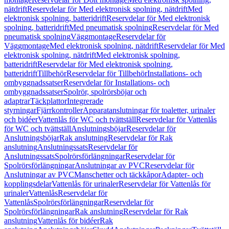
nätdrift
Reservdelar för Med elektronisk spolning, nätdrift
Med
elektronisk spolning, batteridrift
Reservdelar för Med elektronisk
spolning, batteridrift
Med pneumatisk spolning
Reservdelar för Med
pneumatisk spolning
Väggmontage
Reservdelar för
Väggmontage
Med elektronisk spolning, nätdrift
Reservdelar för Med
elektronisk spolning, nätdrift
Med elektronisk spolning,
batteridrift
Reservdelar för Med elektronisk spolning,
batteridrift
Tillbehör
Reservdelar för Tillbehör
Installations- och
ombyggnadssatser
Reservdelar för Installations- och
ombyggnadssatser
Spolrör, spolrörsböjar och
adaptrar
Täckplattor
Integrerade
styrningar
Fjärrkontroller
Apparatanslutningar för toaletter, urinaler
och bidéer
Vattenlås för WC och tvättställ
Reservdelar för Vattenlås
för WC och tvättställ
Anslutningsböjar
Reservdelar för
Anslutningsböjar
Rak anslutning
Reservdelar för Rak
anslutning
Anslutningssats
Reservdelar för
Anslutningssats
Spolrörsförlängningar
Reservdelar för
Spolrörsförlängningar
Anslutningar av PVC
Reservdelar för
Anslutningar av PVC
Manschetter och täckkåpor
Adapter- och
kopplingsdelar
Vattenlås för urinaler
Reservdelar för Vattenlås för
urinaler
Vattenlås
Reservdelar för
Vattenlås
Spolrörsförlängningar
Reservdelar för
Spolrörsförlängningar
Rak anslutning
Reservdelar för Rak
anslutning
Vattenlås för bidéer
Rak