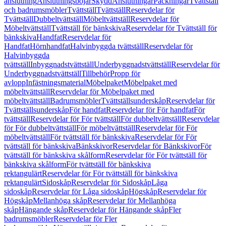
anslutning
Anslutningsböjar
Skydd
Anslutningar
Packningar
Tvättställ
och badrumsmöbler
Tvättställ
Tvättställ
Reservdelar för
Tvättställ
Dubbeltvättställ
Möbeltvättställ
Reservdelar för
Möbeltvättställ
Tvättställ för bänkskiva
Reservdelar för Tvättställ för
bänkskiva
Handfat
Reservdelar för
Handfat
Hörnhandfat
Halvinbyggda tvättställ
Reservdelar för
Halvinbyggda
tvättställ
Inbyggnadstvättställ
Underbyggnadstvättställ
Reservdelar för
Underbyggnadstvättställ
Tillbehör
Propp för
avlopp
Infästningsmaterial
Möbelpaket
Möbelpaket med
möbeltvättställ
Reservdelar för Möbelpaket med
möbeltvättställ
Badrumsmöbler
Tvättställsunderskåp
Reservdelar för
Tvättställsunderskåp
För handfat
Reservdelar för För handfat
För
tvättställ
Reservdelar för För tvättställ
För dubbeltvättställ
Reservdelar
för För dubbeltvättställ
För möbeltvättställ
Reservdelar för För
möbeltvättställ
För tvättställ för bänkskiva
Reservdelar för För
tvättställ för bänkskiva
Bänkskivor
Reservdelar för Bänkskivor
För
tvättställ för bänkskiva skålform
Reservdelar för För tvättställ för
bänkskiva skålform
För tvättställ för bänkskiva
rektangulärt
Reservdelar för För tvättställ för bänkskiva
rektangulärt
Sidoskåp
Reservdelar för Sidoskåp
Låga
sidoskåp
Reservdelar för Låga sidoskåp
Högskåp
Reservdelar för
Högskåp
Mellanhöga skåp
Reservdelar för Mellanhöga
skåp
Hängande skåp
Reservdelar för Hängande skåp
Fler
badrumsmöbler
Reservdelar för Fler