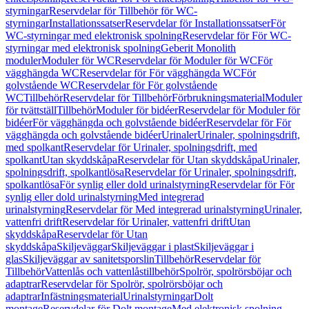
styrningar
Reservdelar för Tillbehör för WC-
styrningar
Installationssatser
Reservdelar för Installationssatser
För
WC-styrningar med elektronisk spolning
Reservdelar för För WC-
styrningar med elektronisk spolning
Geberit Monolith
moduler
Moduler för WC
Reservdelar för Moduler för WC
För
vägghängda WC
Reservdelar för För vägghängda WC
För
golvstående WC
Reservdelar för För golvstående
WC
Tillbehör
Reservdelar för Tillbehör
Förbrukningsmaterial
Moduler
för tvättställ
Tillbehör
Moduler för bidéer
Reservdelar för Moduler för
bidéer
För vägghängda och golvstående bidéer
Reservdelar för För
vägghängda och golvstående bidéer
Urinaler
Urinaler, spolningsdrift,
med spolkant
Reservdelar för Urinaler, spolningsdrift, med
spolkant
Utan skyddskåpa
Reservdelar för Utan skyddskåpa
Urinaler,
spolningsdrift, spolkantlösa
Reservdelar för Urinaler, spolningsdrift,
spolkantlösa
För synlig eller dold urinalstyrning
Reservdelar för För
synlig eller dold urinalstyrning
Med integrerad
urinalstyrning
Reservdelar för Med integrerad urinalstyrning
Urinaler,
vattenfri drift
Reservdelar för Urinaler, vattenfri drift
Utan
skyddskåpa
Reservdelar för Utan
skyddskåpa
Skiljeväggar
Skiljeväggar i plast
Skiljeväggar i
glas
Skiljeväggar av sanitetsporslin
Tillbehör
Reservdelar för
Tillbehör
Vattenlås och vattenlåstillbehör
Spolrör, spolrörsböjar och
adaptrar
Reservdelar för Spolrör, spolrörsböjar och
adaptrar
Infästningsmaterial
Urinalstyrningar
Dolt
montage
Reservdelar för Dolt montage
Med elektronisk spolning,