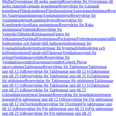
Muffar
Övergångar till andra material
Reservdelar för Övergångar till
andra material
Gängade kopplingar
Reservdelar för Gängade
kopplingar
Flänskopplingar
Flänsbussningar
Aggregatanslutningar
Rese
för Aggregatanslutningar
Anslutningsböjar
Reservdelar för
Anslutningsböjar
Kopplingshylsor
Reservdelar för
Kopplingshylsor
Raka anslutningar
Reservdelar för Raka
anslutningar
Vattenlås
Reservdelar för
Vattenlås
Tillbehör
Rörklammrar
Fästen för
rörklammrar
Stödskal
Förslutningar
Packningar
Förbrukningsmaterial
Br
ljudisolering och fuktskydd
Ljudisolering
Isoleringar för
byggnadsljudisolering
Isoleringar för byggnadsljudisolering och
luftljudsisolering
Fuktskydd
Tätningar
Ventilationsventil för
avlopp
Ventilationsventiler
Reservdelar för
Ventilationsventiler
Energisparventiler
Geberit Pluvia
takavvattning
Takbrunnar
Reservdelar för Takbrunnar
Takbrunnar
upp till 12 l/s
Reservdelar för Takbrunnar upp till 12 l/s
Takbrunnar
upp till 25 l/s
Reservdelar för Takbrunnar upp till 25 l/s
Takbrunnar
för stödrännor
Reservdelar för Takbrunnar för stödrännor
Takbrunnar
upp till 12 l/s
Reservdelar för Takbrunnar upp till 12 l/s
Takbrunnar
upp till 25 l/s
Reservdelar för Takbrunnar upp till 25
l/s
Installationselement ångspärr
Reservdelar för Installationselement
ångspärr
För takbrunnar upp till 12 l/s
Reservdelar för För takbrunnar
upp till 12 l/s
Överlopp
Reservdelar för Överlopp
För takbrunnar upp
till 12 l/s
Reservdelar för För takbrunnar upp till 12 l/s
För takbrunnar
upp till 25 l/s
Reservdelar för För takbrunnar upp till 25