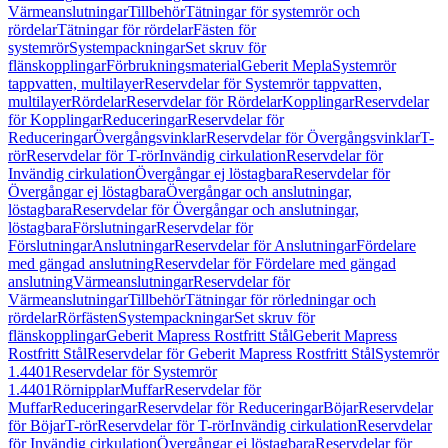
Värmeanslutningar
Tillbehör
Tätningar för systemrör och
rördelar
Tätningar för rördelar
Fästen för
systemrör
Systempackningar
Set skruv för
flänskopplingar
Förbrukningsmaterial
Geberit Mepla
Systemrör
tappvatten, multilayer
Reservdelar för Systemrör tappvatten,
multilayer
Rördelar
Reservdelar för Rördelar
Kopplingar
Reservdelar
för Kopplingar
Reduceringar
Reservdelar för
Reduceringar
Övergångsvinklar
Reservdelar för Övergångsvinklar
T-
rör
Reservdelar för T-rör
Invändig cirkulation
Reservdelar för
Invändig cirkulation
Övergångar ej löstagbara
Reservdelar för
Övergångar ej löstagbara
Övergångar och anslutningar,
löstagbara
Reservdelar för Övergångar och anslutningar,
löstagbara
Förslutningar
Reservdelar för
Förslutningar
Anslutningar
Reservdelar för Anslutningar
Fördelare
med gängad anslutning
Reservdelar för Fördelare med gängad
anslutning
Värmeanslutningar
Reservdelar för
Värmeanslutningar
Tillbehör
Tätningar för rörledningar och
rördelar
Rörfästen
Systempackningar
Set skruv för
flänskopplingar
Geberit Mapress Rostfritt Stål
Geberit Mapress
Rostfritt Stål
Reservdelar för Geberit Mapress Rostfritt Stål
Systemrör
1.4401
Reservdelar för Systemrör
1.4401
Rörnipplar
Muffar
Reservdelar för
Muffar
Reduceringar
Reservdelar för Reduceringar
Böjar
Reservdelar
för Böjar
T-rör
Reservdelar för T-rör
Invändig cirkulation
Reservdelar
för Invändig cirkulation
Övergångar ej löstagbara
Reservdelar för