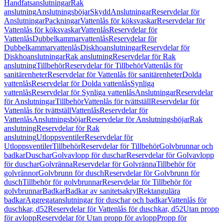
Handfatsanslutningar
Rak
anslutning
Anslutningsböjar
Skydd
Anslutningar
Reservdelar för
Anslutningar
Packningar
Vattenlås för köksvaskar
Reservdelar för
Vattenlås för köksvaskar
Vattenlås
Reservdelar för
Vattenlås
Dubbelkammarvattenlås
Reservdelar för
Dubbelkammarvattenlås
Diskhoanslutningar
Reservdelar för
Diskhoanslutningar
Rak anslutning
Reservdelar för Rak
anslutning
Tillbehör
Reservdelar för Tillbehör
Vattenlås för
sanitärenheter
Reservdelar för Vattenlås för sanitärenheter
Dolda
vattenlås
Reservdelar för Dolda vattenlås
Synliga
vattenlås
Reservdelar för Synliga vattenlås
Anslutningar
Reservdelar
för Anslutningar
Tillbehör
Vattenlås för tvättställ
Reservdelar för
Vattenlås för tvättställ
Vattenlås
Reservdelar för
Vattenlås
Anslutningsböjar
Reservdelar för Anslutningsböjar
Rak
anslutning
Reservdelar för Rak
anslutning
Utloppsventiler
Reservdelar för
Utloppsventiler
Tillbehör
Reservdelar för Tillbehör
Golvbrunnar och
badkar
Duschar
Golvavlopp för duschar
Reservdelar för Golvavlopp
för duschar
Golvränna
Reservdelar för Golvränna
Tillbehör för
golvrännor
Golvbrunn för dusch
Reservdelar för Golvbrunn för
dusch
Tillbehör för golvbrunnar
Reservdelar för Tillbehör för
golvbrunnar
Badkar
Badkar av sanitetsakryl
Rektangulära
badkar
Aggregatanslutningar för duschar och badkar
Vattenlås för
duschkar, d52
Reservdelar för Vattenlås för duschkar, d52
Utan propp
för avlopp
Reservdelar för Utan propp för avlopp
Propp för