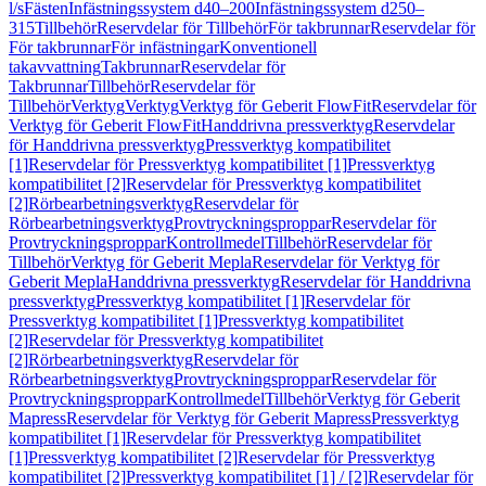
l/s
Fästen
Infästningssystem d40–200
Infästningssystem d250–
315
Tillbehör
Reservdelar för Tillbehör
För takbrunnar
Reservdelar för
För takbrunnar
För infästningar
Konventionell
takavvattning
Takbrunnar
Reservdelar för
Takbrunnar
Tillbehör
Reservdelar för
Tillbehör
Verktyg
Verktyg
Verktyg för Geberit FlowFit
Reservdelar för
Verktyg för Geberit FlowFit
Handdrivna pressverktyg
Reservdelar
för Handdrivna pressverktyg
Pressverktyg kompatibilitet
[1]
Reservdelar för Pressverktyg kompatibilitet [1]
Pressverktyg
kompatibilitet [2]
Reservdelar för Pressverktyg kompatibilitet
[2]
Rörbearbetningsverktyg
Reservdelar för
Rörbearbetningsverktyg
Provtryckningsproppar
Reservdelar för
Provtryckningsproppar
Kontrollmedel
Tillbehör
Reservdelar för
Tillbehör
Verktyg för Geberit Mepla
Reservdelar för Verktyg för
Geberit Mepla
Handdrivna pressverktyg
Reservdelar för Handdrivna
pressverktyg
Pressverktyg kompatibilitet [1]
Reservdelar för
Pressverktyg kompatibilitet [1]
Pressverktyg kompatibilitet
[2]
Reservdelar för Pressverktyg kompatibilitet
[2]
Rörbearbetningsverktyg
Reservdelar för
Rörbearbetningsverktyg
Provtryckningsproppar
Reservdelar för
Provtryckningsproppar
Kontrollmedel
Tillbehör
Verktyg för Geberit
Mapress
Reservdelar för Verktyg för Geberit Mapress
Pressverktyg
kompatibilitet [1]
Reservdelar för Pressverktyg kompatibilitet
[1]
Pressverktyg kompatibilitet [2]
Reservdelar för Pressverktyg
kompatibilitet [2]
Pressverktyg kompatibilitet [1] / [2]
Reservdelar för