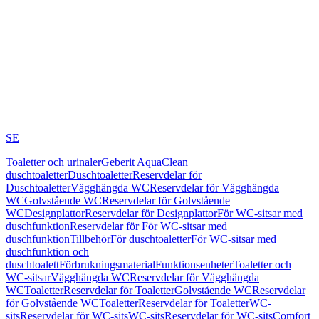
SE
Toaletter och urinaler
Geberit AquaClean
duschtoaletter
Duschtoaletter
Reservdelar för
Duschtoaletter
Vägghängda WC
Reservdelar för Vägghängda
WC
Golvstående WC
Reservdelar för Golvstående
WC
Designplattor
Reservdelar för Designplattor
För WC-sitsar med
duschfunktion
Reservdelar för För WC-sitsar med
duschfunktion
Tillbehör
För duschtoaletter
För WC-sitsar med
duschfunktion och
duschtoalett
Förbrukningsmaterial
Funktionsenheter
Toaletter och
WC-sitsar
Vägghängda WC
Reservdelar för Vägghängda
WC
Toaletter
Reservdelar för Toaletter
Golvstående WC
Reservdelar
för Golvstående WC
Toaletter
Reservdelar för Toaletter
WC-
sits
Reservdelar för WC-sits
WC-sits
Reservdelar för WC-sits
Comfort