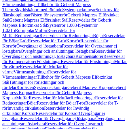
Värmeanslutningar
Tillbehör för Geberit Mapress
Therm
Skyddskåpor med rörände
Systempackningar
Set skruv för
flänskopplingar
Fästen för systemrör
Geberit Mapress Elförzinkat
Stål
Geberit Mapress Elförzinkat Stål
Reservdelar för Geberit
Mapress Elförzinkat Stål
Systemrör 1.0034
Systemrör
1.0215
Rörnipplar
Muffar
Reservdelar för
Muffar
Reduceringar
Reservdelar för Reduceringar
Böjar
Reservdelar
för Böjar
T-rör
Reservdelar för T-rör
Korsrör
Reservdelar för
Korsrör
Övergångar ej löstagbara
Reservdelar för Övergångar ej
löstagbara
Övergångar och anslutningar, löstagbara
Reservdelar för
Övergångar och anslutningar, löstagbara
Kompensatorer
Reservdelar
för Kompensatorer
Förslutningar
Reservdelar för Förslutningar
Muffar
för värme
Reservdelar för Muffar för
värme
Värmeanslutningar
Reservdelar för
Värmeanslutningar
Tillbehör för Geberit Mapress Elförzinkat
Stål
Tätningar för rörledningar och
rördelar
Rörfästen
Systempackningar
Geberit Mapress Koppar
Geberit
Mapress Koppar
Reservdelar för Geberit Mapress
Koppar
Muffar
Reservdelar för Muffar
Reduceringar
Reservdelar för
Reduceringar
Böjar
Reservdelar för Böjar
T-rör
Reservdelar för T-
rör
Invändig cirkulation
Reservdelar för Invändig
cirkulation
Korsrör
Reservdelar för Korsrör
Övergångar ej
löstagbara
Reservdelar för Övergångar ej löstagbara
Övergångar och
anslutningar, löstagbara
Reservdelar för Övergångar och
anslutningar, löstagbara
Förslutningar
Reservdelar för