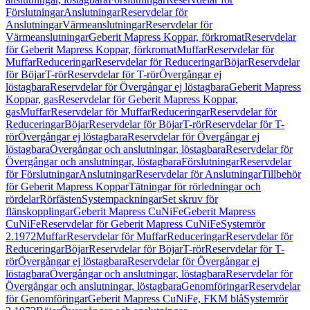
Förslutningar
Anslutningar
Reservdelar för
Anslutningar
Värmeanslutningar
Reservdelar för
Värmeanslutningar
Geberit Mapress Koppar, förkromat
Reservdelar
för Geberit Mapress Koppar, förkromat
Muffar
Reservdelar för
Muffar
Reduceringar
Reservdelar för Reduceringar
Böjar
Reservdelar
för Böjar
T-rör
Reservdelar för T-rör
Övergångar ej
löstagbara
Reservdelar för Övergångar ej löstagbara
Geberit Mapress
Koppar, gas
Reservdelar för Geberit Mapress Koppar,
gas
Muffar
Reservdelar för Muffar
Reduceringar
Reservdelar för
Reduceringar
Böjar
Reservdelar för Böjar
T-rör
Reservdelar för T-
rör
Övergångar ej löstagbara
Reservdelar för Övergångar ej
löstagbara
Övergångar och anslutningar, löstagbara
Reservdelar för
Övergångar och anslutningar, löstagbara
Förslutningar
Reservdelar
för Förslutningar
Anslutningar
Reservdelar för Anslutningar
Tillbehör
för Geberit Mapress Koppar
Tätningar för rörledningar och
rördelar
Rörfästen
Systempackningar
Set skruv för
flänskopplingar
Geberit Mapress CuNiFe
Geberit Mapress
CuNiFe
Reservdelar för Geberit Mapress CuNiFe
Systemrör
2.1972
Muffar
Reservdelar för Muffar
Reduceringar
Reservdelar för
Reduceringar
Böjar
Reservdelar för Böjar
T-rör
Reservdelar för T-
rör
Övergångar ej löstagbara
Reservdelar för Övergångar ej
löstagbara
Övergångar och anslutningar, löstagbara
Reservdelar för
Övergångar och anslutningar, löstagbara
Genomföringar
Reservdelar
för Genomföringar
Geberit Mapress CuNiFe, FKM blå
Systemrör