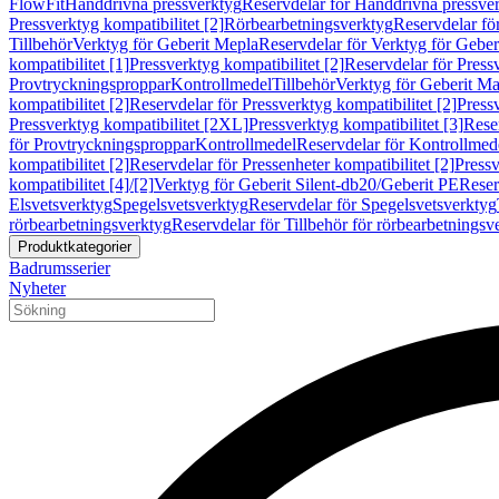
FlowFit
Handdrivna pressverktyg
Reservdelar för Handdrivna pressve
Pressverktyg kompatibilitet [2]
Rörbearbetningsverktyg
Reservdelar fö
Tillbehör
Verktyg för Geberit Mepla
Reservdelar för Verktyg för Geber
kompatibilitet [1]
Pressverktyg kompatibilitet [2]
Reservdelar för Pressv
Provtryckningsproppar
Kontrollmedel
Tillbehör
Verktyg för Geberit Ma
kompatibilitet [2]
Reservdelar för Pressverktyg kompatibilitet [2]
Pressv
Pressverktyg kompatibilitet [2XL]
Pressverktyg kompatibilitet [3]
Reser
för Provtryckningsproppar
Kontrollmedel
Reservdelar för Kontrollmed
kompatibilitet [2]
Reservdelar för Pressenheter kompatibilitet [2]
Pressv
kompatibilitet [4]/[2]
Verktyg för Geberit Silent-db20/Geberit PE
Reser
Elsvetsverktyg
Spegelsvetsverktyg
Reservdelar för Spegelsvetsverktyg
rörbearbetningsverktyg
Reservdelar för Tillbehör för rörbearbetningsv
Produktkategorier
Badrumsserier
Nyheter