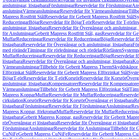
anslutningar, löstagbara
Förslutningar
Reservdelar för Förslutningar
Ans
anslutning
Värmeanslutningar
Reservdelar för Värmeanslutningar
Tillb
Mapress Rostfritt Stål
Reservdelar för Geberit Mapress Rostfritt Stål
Sy
Reduceringar
Böjar
Reservdelar för Böjar
T-rör
Reservdelar för T-rör
In
anslutningar, löstagbara
Reservdelar för Övergångar och anslutningar, 
för Anslutningar
Geberit Mapress Rostfritt Stål, gas
Reservdelar för Geb
Muffar
Reduceringar
Reservdelar för Reduceringar
Böjar
Reservdelar f
löstagbara
Reservdelar för Övergångar och anslutningar, löstagbara
För
med rörände
Tätningar för rörledningar och rördelar
Rörfästen
Systemp
Muffar
Reduceringar
Reservdelar för Reduceringar
Böjar
Reservdelar f
löstagbara
Reservdelar för Övergångar och anslutningar, löstagbara
Ko
Värmeanslutningar
Tillbehör för Geberit Mapress Therm
Skyddskåpor 
Elförzinkat Stål
Reservdelar för Geberit Mapress Elförzinkat Stål
Syste
Böjar
T-rör
Reservdelar för T-rör
Korsrör
Reservdelar för Korsrör
Övergå
anslutningar, löstagbara
Kompensatorer
Reservdelar för Kompensatore
Värmeanslutningar
Tillbehör för Geberit Mapress Elförzinkat Stål
Tätn
Mapress Koppar
Muffar
Reservdelar för Muffar
Reduceringar
Reservdel
cirkulation
Korsrör
Reservdelar för Korsrör
Övergångar ej löstagbara
Re
löstagbara
Förslutningar
Reservdelar för Förslutningar
Anslutningar
Res
Mapress Koppar, förkromat
Muffar
Reservdelar för Muffar
Reducering
löstagbara
Geberit Mapress Koppar, gas
Reservdelar för Geberit Mapr
rör
Övergångar ej löstagbara
Reservdelar för Övergångar ej löstagbara
Förslutningar
Anslutningar
Reservdelar för Anslutningar
Tillbehör för
CuNiFe
Geberit Mapress CuNiFe
Reservdelar för Geberit Mapress C