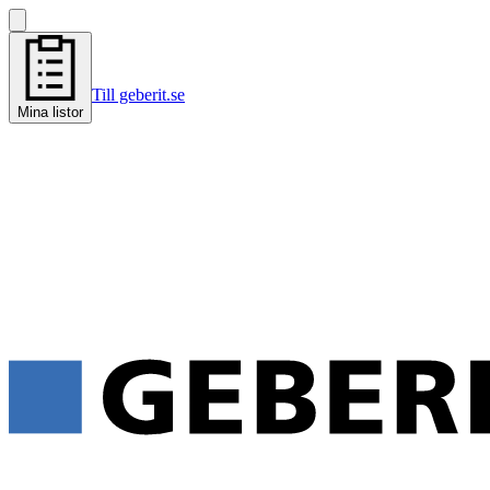
Till geberit.se
Mina listor