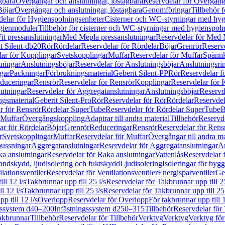
gbara
Övergångar och anslutningar, löstagbara
Reservdelar för Övergånga
Böjar
Övergångar och anslutningar, löstagbara
Genomföringar
Tillbehör 
delar för Hygienspolningsenheter
Cisterner och WC-styrningar med hyg
ygienmoduler
Tillbehör för cisterner och WC-styrningar med hygienspol
t pressanslutningar
Med Mepla pressanslutningar
Reservdelar för Med 
t Silent-db20
Rör
Rördelar
Reservdelar för Rördelar
Böjar
Grenrör
Reservd
ar för Kopplingar
Svetskopplingar
Muffar
Reservdelar för Muffar
Spännk
tningar
Anslutningsböjar
Reservdelar för Anslutningsböjar
Anslutningsri
gar
Packningar
Förbrukningsmaterial
Geberit Silent-PP
Rör
Reservdelar f
educeringar
Rensrör
Reservdelar för Rensrör
Kopplingar
Reservdelar för 
utningar
Reservdelar för Aggregatanslutningar
Anslutningsböjar
Reservd
ngsmaterial
Geberit Silent-Pro
Rör
Reservdelar för Rör
Rördelar
Reservdel
r för Rensrör
Rördelar SuperTube
Reservdelar för Rördelar SuperTube
B
 Muffar
Övergångskoppling
Adaptrar till andra material
Tillbehör
Reservde
ar för Rördelar
Böjar
Grenrör
Reduceringar
Rensrör
Reservdelar för Rens
r
Svetskopplingar
Muffar
Reservdelar för Muffar
Övergångar till andra ma
bussningar
Aggregatanslutningar
Reservdelar för Aggregatanslutningar
An
a anslutningar
Reservdelar för Raka anslutningar
Vattenlås
Reservdelar f
andskydd, ljudisolering och fuktskydd
Ljudisolering
Isoleringar för byg
ilationsventiler
Reservdelar för Ventilationsventiler
Energisparventiler
Ge
ll 12 l/s
Takbrunnar upp till 25 l/s
Reservdelar för Takbrunnar upp till 25
l 12 l/s
Takbrunnar upp till 25 l/s
Reservdelar för Takbrunnar upp till 25 
p till 12 l/s
Överlopp
Reservdelar för Överlopp
För takbrunnar upp till 1
gssystem d40–200
Infästningssystem d250–315
Tillbehör
Reservdelar för 
akbrunnar
Tillbehör
Reservdelar för Tillbehör
Verktyg
Verktyg
Verktyg för