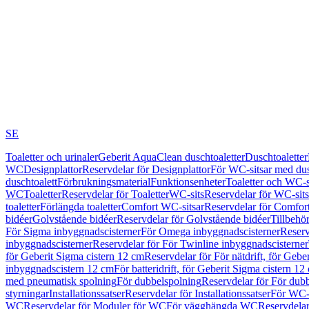
SE
Toaletter och urinaler
Geberit AquaClean duschtoaletter
Duschtoaletter
WC
Designplattor
Reservdelar för Designplattor
För WC-sitsar med du
duschtoalett
Förbrukningsmaterial
Funktionsenheter
Toaletter och WC-s
WC
Toaletter
Reservdelar för Toaletter
WC-sits
Reservdelar för WC-sits
toaletter
Förlängda toaletter
Comfort WC-sitsar
Reservdelar för Comfor
bidéer
Golvstående bidéer
Reservdelar för Golvstående bidéer
Tillbehö
För Sigma inbyggnadscisterner
För Omega inbyggnadscisterner
Reserv
inbyggnadscisterner
Reservdelar för För Twinline inbyggnadscisterner
för Geberit Sigma cistern 12 cm
Reservdelar för För nätdrift, för Gebe
inbyggnadscistern 12 cm
För batteridrift, för Geberit Sigma cistern 12
med pneumatisk spolning
För dubbelspolning
Reservdelar för För dub
styrningar
Installationssatser
Reservdelar för Installationssatser
För WC-s
WC
Reservdelar för Moduler för WC
För vägghängda WC
Reservdela