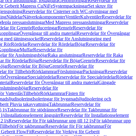
r och anslutningar, löstagbara
Genomföringar
Reservdelar för
för Geberit Mapress CuNiFe
Systempackningar
Set skruv för
ienspolning
Reservdelar för Cisterner och WC-styrningar med
ning
Nätdelar
Nätverkskomponenter
Ventiler
Kulventiler
Reservdelar för
Mepla pressanslutningar
Med Mapress pressanslutningar
Reservdelar
elar för Grenrör
Reduceringar
Rensrör
Reservdelar för
opplingar
Övergångar till andra material
Reservdelar för Övergångar
ng med tätningssockel
Reservdelar för Anslutningsring med
ör Rör
Rördelar
Reservdelar för Rördelar
Böjar
Reservdelar för
Kopplingar
Muffar
Reservdelar för
elar för Anslutningsböjar
Raka anslutningar
Reservdelar för Raka
ar för Rördelar
Böjar
Reservdelar för Böjar
Grenrör
Reservdelar för
öjar
Reservdelar för Böjar
Grenrör
Reservdelar för
lar för Tillbehör
Rörklammrar
Förslutningar
Packningar
Reservdelar
rör
Övergångar
Specialrördelar
Reservdelar för Specialrördelar
Rördelar
terial
Reservdelar för Övergångar till andra material
Gängade
slutningsböjar
Reservdelar för
ör Vattenlås
Tillbehör
Rörklammrar
Fästen för
gnadsljudisolering
Isoleringar för byggnadsljudisolering och
berit Pluvia takavvattning
Takbrunnar
Reservdelar för
 l/s
Takbrunnar för stödrännor
Reservdelar för Takbrunnar för
l/s
Installationselement ångspärr
Reservdelar för Installationselement
2 l/s
Reservdelar för För takbrunnar upp till 12 l/s
För takbrunnar upp
Tillbehör
För takbrunnar
Reservdelar för För takbrunnar
För
 Geberit FlowFit
Reservdelar för Verktyg för Geberit