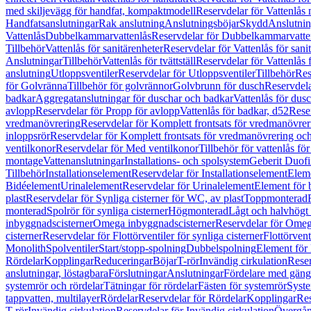
med skiljevägg för handfat, kompaktmodell
Reservdelar för Vattenlås
Handfatsanslutningar
Rak anslutning
Anslutningsböjar
Skydd
Anslutnin
Vattenlås
Dubbelkammarvattenlås
Reservdelar för Dubbelkammarvatte
Tillbehör
Vattenlås för sanitärenheter
Reservdelar för Vattenlås för sani
Anslutningar
Tillbehör
Vattenlås för tvättställ
Reservdelar för Vattenlås fö
anslutning
Utloppsventiler
Reservdelar för Utloppsventiler
Tillbehör
Res
för Golvränna
Tillbehör för golvrännor
Golvbrunn för dusch
Reservdela
badkar
Aggregatanslutningar för duschar och badkar
Vattenlås för dus
avlopp
Reservdelar för Propp för avlopp
Vattenlås för badkar, d52
Reser
vredmanövrering
Reservdelar för Komplett frontsats för vredmanövrer
inloppsrör
Reservdelar för Komplett frontsats för vredmanövrering och
ventilkonor
Reservdelar för Med ventilkonor
Tillbehör för vattenlås fö
montage
Vattenanslutningar
Installations- och spolsystem
Geberit Duof
Tillbehör
Installationselement
Reservdelar för Installationselement
Elem
Bidéelement
Urinalelement
Reservdelar för Urinalelement
Element för 
plast
Reservdelar för Synliga cisterner för WC, av plast
Toppmonterad
monterad
Spolrör för synliga cisterner
Högmonterad
Lågt och halvhögt
inbyggnadscisterner
Omega inbyggnadscisterner
Reservdelar för Omeg
cisterner
Reservdelar för Flottörventiler för synliga cisterner
Flottörvent
Monolith
Spolventiler
Start/stopp-spolning
Dubbelspolning
Element för 
Rördelar
Kopplingar
Reduceringar
Böjar
T-rör
Invändig cirkulation
Reser
anslutningar, löstagbara
Förslutningar
Anslutningar
Fördelare med gäng
systemrör och rördelar
Tätningar för rördelar
Fästen för systemrör
Syst
tappvatten, multilayer
Rördelar
Reservdelar för Rördelar
Kopplingar
Res
T-rör
Invändig cirkulation
Reservdelar för Invändig cirkulation
Övergång