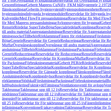
för T-rör
Övergångar ej löstagbara
Reservdelar för Övergångar ej lösta
Genomföringar
Geberit Mapress CuNiFe, FKM blå
Systemrör 2.1972
flänskopplingar
Geberits hygiensystem
Hygienspolningsenheter
Reserv
hygienspolning
Inbyggda hygienmoduler
Reservdelar för Inbyggda h
Kulventiler
Med FlowFit pressanslutningar
Reservdelar för Med FlowFi
för Med Mapress pressanslutningar
Avloppssystem för byggnad
Geberi
Rensrör
Rördelar SuperTube
Böjar
Specialrördelar
Kopplingar
Reservdel
till andra material
Aggregatanslutningar
Reservdelar för Aggregatanslu
tätningssockel
Tillbehör
Rörklammrar
Fästen för rörklammrar
Förslutnin
Böjar
Grenrör
Reservdelar för Grenrör
Reduceringar
Reservdelar för R
Muffar
Övergångskoppling
Övergångar till andra material
Aggregatansl
anslutningar
Tillbehör
Rörklammrar
Förslutningar
Packningar
Förbrukni
Grenrör
Reduceringar
Reservdelar för Reduceringar
Rensrör
Reservdela
Grenrör
Kopplingar
Reservdelar för Kopplingar
Muffar
Reservdelar för
för Packningar
Förbrukningsmaterial
Geberit PE
Rör
Rördelar
Reservdel
SuperTube
Böjar
Specialrördelar
Kopplingar
Reservdelar för Kopplinga
kopplingar
Reservdelar för Gängade kopplingar
Flänskopplingar
Fläns
Anslutningsböjar
Kopplingshylsor
Reservdelar för Kopplingshylsor
Rak
rörklammrar
Stödskal
Förslutningar
Packningar
Förbrukningsmaterial
Br
luftljudsisolering
Fuktskydd
Tätningar
Ventilationsventil för avlopp
Vent
Takbrunnar
Takbrunnar upp till 12 l/s
Reservdelar för Takbrunnar upp ti
stödrännor
Takbrunnar upp till 12 l/s
Reservdelar för Takbrunnar upp til
ångspärr
För takbrunnar upp till 12 l/s
Reservdelar för För takbrunnar up
till 25 l/s
Reservdelar för För takbrunnar upp till 25 l/s
Fästen
Infästnin
infästningar
Konventionell takavvattning
Takbrunnar
Reservdelar för T