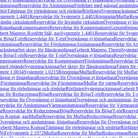
lutningar
Reservdelar för Anslutningar
Fördelare med gängad anslutnin
ehör
Tätningar för rörledningar och rördelar
Rörfästen
Systempackningar
stemrör 1.4401
Reservdelar för Systemrör 1.4401
Rörnipplar
Muffar
Rese
vändig cirkulation
Reservdelar för Invändig cirkulation
Övergångar ej lös
löstagbara
Kompensatorer
Reservdelar för Kompensatorer
Genomföringa
erit Mapress Rostfritt Stål, gas
Systemrör 1.4401
Reservdelar för Syste
ör Böjar
T-rör
Reservdelar för T-rör
Övergångar ej löstagbara
Reservdelar 
slutningar
Reservdelar för Förslutningar
Anslutningar
Reservdelar för An
ackningar
Set skruv för flänskopplingar
Geberit Mapress Therm
Systemr
ör Böjar
T-rör
Reservdelar för T-rör
Övergångar ej löstagbara
Reservdelar 
mpensatorer
Reservdelar för Kompensatorer
Förslutningar
Reservdelar fö
med rörände
Systempackningar
Set skruv för flänskopplingar
Fästen för
mrör 1.0034
Systemrör 1.0215
Rörnipplar
Muffar
Reservdelar för Muffar
ngar ej löstagbara
Reservdelar för Övergångar ej löstagbara
Övergångar 
r
Förslutningar
Reservdelar för Förslutningar
Muffar för värme
Reservdela
ingar för rörledningar och rördelar
Rörfästen
Systempackningar
Geberit 
ar för Reduceringar
Böjar
Reservdelar för Böjar
T-rör
Reservdelar för T-
servdelar för Övergångar ej löstagbara
Övergångar och anslutningar, lö
ervdelar för Anslutningar
Värmeanslutningar
Reservdelar för Värmeansl
ar
Reservdelar för Reduceringar
Böjar
Reservdelar för Böjar
T-rör
Reservde
ess Koppar, gas
Muffar
Reservdelar för Muffar
Reduceringar
Reservdelar 
Övergångar och anslutningar, löstagbara
Reservdelar för Övergångar och
 Geberit Mapress Koppar
Tätningar för rörledningar och rördelar
Rörfäste
uNiFe
Systemrör 2.1972
Muffar
Reservdelar för Muffar
Reduceringar
Rese