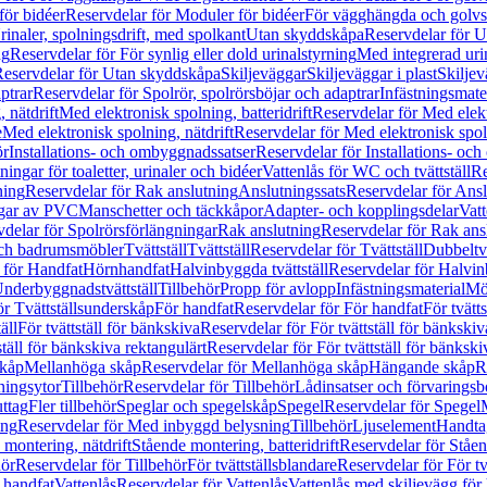
för bidéer
Reservdelar för Moduler för bidéer
För vägghängda och golvs
rinaler, spolningsdrift, med spolkant
Utan skyddskåpa
Reservdelar för 
ng
Reservdelar för För synlig eller dold urinalstyrning
Med integrerad uri
eservdelar för Utan skyddskåpa
Skiljeväggar
Skiljeväggar i plast
Skiljev
ptrar
Reservdelar för Spolrör, spolrörsböjar och adaptrar
Infästningsmate
 nätdrift
Med elektronisk spolning, batteridrift
Reservdelar för Med elektr
e
Med elektronisk spolning, nätdrift
Reservdelar för Med elektronisk spoln
ör
Installations- och ombyggnadssatser
Reservdelar för Installations- oc
ingar för toaletter, urinaler och bidéer
Vattenlås för WC och tvättställ
Re
ning
Reservdelar för Rak anslutning
Anslutningssats
Reservdelar för Ansl
ngar av PVC
Manschetter och täckkåpor
Adapter- och kopplingsdelar
Vatt
delar för Spolrörsförlängningar
Rak anslutning
Reservdelar för Rak ans
 och badrumsmöbler
Tvättställ
Tvättställ
Reservdelar för Tvättställ
Dubbeltvä
 för Handfat
Hörnhandfat
Halvinbyggda tvättställ
Reservdelar för Halvi
Underbyggnadstvättställ
Tillbehör
Propp för avlopp
Infästningsmaterial
Mö
ör Tvättställsunderskåp
För handfat
Reservdelar för För handfat
För tvätts
äll
För tvättställ för bänkskiva
Reservdelar för För tvättställ för bänkskiv
ställ för bänkskiva rektangulärt
Reservdelar för För tvättställ för bänkski
skåp
Mellanhöga skåp
Reservdelar för Mellanhöga skåp
Hängande skåp
R
ningsytor
Tillbehör
Reservdelar för Tillbehör
Lådinsatser och förvaringsb
uttag
Fler tillbehör
Speglar och spegelskåp
Spegel
Reservdelar för Spegel
ing
Reservdelar för Med inbyggd belysning
Tillbehör
Ljuselement
Handta
 montering, nätdrift
Stående montering, batteridrift
Reservdelar för Ståen
hör
Reservdelar för Tillbehör
För tvättställsblandare
Reservdelar för För tv
r handfat
Vattenlås
Reservdelar för Vattenlås
Vattenlås med skiljevägg för