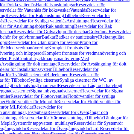
för Dolda vattenlås
Handfatsanslutningar
Reservdelar för
ervdelar för Vattenlås för köksvaskar
Vattenlås
Reservdelar för
ing
Reservdelar för Rak anslutning
Tillbehör
Reservdelar för
lås
Reservdelar för Synliga vattenlås
Anslutningar
Reservdelar för
lar för Anslutningsböjar
Rak anslutning
Reservdelar för Rak
duschar
Reservdelar för Golvavlopp för duschar
Golvränna
Reservdelar
lbehör för golvbrunnar
Badkar
Badkar av sanitetsakryl
Rektangulära
lopp
Reservdelar för Utan propp för avlopp
Propp för
 för Med vredmanövrering
Komplett frontsats för
vrering och inloppsrör
Komplett frontsats för vredmanövrering och
 Med PushControl tryckknappsmanövrering
Med
s
Avstängning för dolt montage
Reservdelar för Avstängning för dolt
elar för Installationssystem
Tillbehör
Reservdelar för
ar för Tvättställselement
Bidéelement
Reservdelar för
r för Tillbehör
Synliga cisterner
Synliga cisterner för WC, av
rad
Lågt och halvhögt monterad
Reservdelar för Lågt och halvhögt
yggnadscisterner
Sigma inbyggnadscisterner
Reservdelar för Sigma
ntiler
Reservdelar för Flottörventiler
Flottörventiler för synliga
ner
Flottörventiler för Monolith
Reservdelar för Flottörventiler för
emrör ML
Rördelar
Reservdelar för
 anslutningar, löstagbara
Reservdelar för Övergångar och
slutningar
Reservdelar för Värmeanslutningar
Tillbehör
Tätningar för
 Mepla
Systemrör tappvatten, multilayer
Reservdelar för Systemrör
rgångsvinklar
Reservdelar för Övergångsvinklar
T-rör
Reservdelar för
ch anslutningar, löstagbara
Reservdelar för Övergångar och