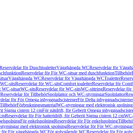
Reservdelar för Duschtoaletter
Vägghängda WC
Reservdelar för Vägg
schfunktion
Reservdelar för För WC-sitsar med duschfunktion
Tillbehör
itsar
Vägghängda WC
Reservdelar för Vägghängda WC
Toaletter
Reserv
WC-sits
Reservdelar för WC-sits
Comfort toaletter
Reservdelar för Comfo
t WC-sitsar
WC-sits
Reservdelar för WC-sits
WC-sittring
Reservdelar för
r
Reservdelar för Tillbehör
Spolplattor och WC-styrningar
Spolplattor
Rese
delar för För Omega inbyggnadscisterner
För Delta inbyggnadscisterne
Tillbehör
Förbrukningsmaterial
WC-styrningar med elektronisk spolning
rit Sigma cistern 12 cm
För nätdrift, för Geberit Omega inbyggnadscist
 cm
Reservdelar för För batteridrift, för Geberit Sigma cistern 12 cm
WC-s
belspolning
För enkelspolning
Reservdelar för För enkelspolning
Tillbeh
tyrningar med elektronisk spolning
Reservdelar för För WC-styrningar
r för För vägghängda WC
För golvstående WC
Reservdelar för För gol