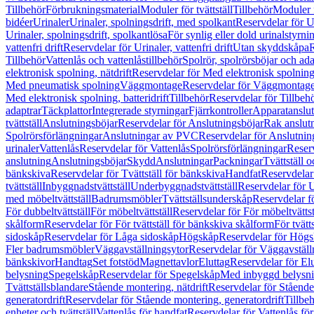
Tillbehör
Förbrukningsmaterial
Moduler för tvättställ
Tillbehör
Moduler 
bidéer
Urinaler
Urinaler, spolningsdrift, med spolkant
Reservdelar för U
Urinaler, spolningsdrift, spolkantlösa
För synlig eller dold urinalstyrni
vattenfri drift
Reservdelar för Urinaler, vattenfri drift
Utan skyddskåpa
R
Tillbehör
Vattenlås och vattenlåstillbehör
Spolrör, spolrörsböjar och ada
elektronisk spolning, nätdrift
Reservdelar för Med elektronisk spolning,
Med pneumatisk spolning
Väggmontage
Reservdelar för Väggmontag
Med elektronisk spolning, batteridrift
Tillbehör
Reservdelar för Tillbeh
adaptrar
Täckplattor
Integrerade styrningar
Fjärrkontroller
Apparatanslutn
tvättställ
Anslutningsböjar
Reservdelar för Anslutningsböjar
Rak anslut
Spolrörsförlängningar
Anslutningar av PVC
Reservdelar för Anslutni
urinaler
Vattenlås
Reservdelar för Vattenlås
Spolrörsförlängningar
Reserv
anslutning
Anslutningsböjar
Skydd
Anslutningar
Packningar
Tvättställ
bänkskiva
Reservdelar för Tvättställ för bänkskiva
Handfat
Reservdelar
tvättställ
Inbyggnadstvättställ
Underbyggnadstvättställ
Reservdelar för 
med möbeltvättställ
Badrumsmöbler
Tvättställsunderskåp
Reservdelar f
För dubbeltvättställ
För möbeltvättställ
Reservdelar för För möbeltvättst
skålform
Reservdelar för För tvättställ för bänkskiva skålform
För tvätt
sidoskåp
Reservdelar för Låga sidoskåp
Högskåp
Reservdelar för Hög
Fler badrumsmöbler
Väggavställningsytor
Reservdelar för Väggavställ
bänkskivor
Handtag
Set fotstöd
Magnettavlor
Eluttag
Reservdelar för El
belysning
Spegelskåp
Reservdelar för Spegelskåp
Med inbyggd belysn
Tvättställsblandare
Stående montering, nätdrift
Reservdelar för Stående
generatordrift
Reservdelar för Stående montering, generatordrift
Tillbe
enheter och tvättställ
Vattenlås för handfat
Reservdelar för Vattenlås fö