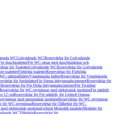
hängda WC
Golvstående WC
Reservdelar för Golvstående
För duschtoaletter
För WC-sitsar med duschfunktion och
delar för Toaletter
Golvstående WC
Reservdelar för Golvstående
rt toaletter
Förhöjda toaletter
Reservdelar för Förhöjda
 WC-sittring
Bidéer
Vägghängda bidéer
Reservdelar för Vägghängda
rvdelar för Spolplattor
För Sigma inbyggnadscisterner
Reservdelar för
r
Reservdelar för För Delta inbyggnadscisterner
För Twinline
Reservdelar för WC-styrningar med elektronisk spolning
För nätdrift,
ern 12 cm
Reservdelar för För nätdrift, för Geberit Omega
tyrningar med pneumatisk spolning
Reservdelar för WC-styrningar
ör för WC-styrningar
Reservdelar för Tillbehör för WC-
 med elektronisk spolning
Geberit Monolith moduler
Moduler för
vstående WC
Tillbehör
Reservdelar för