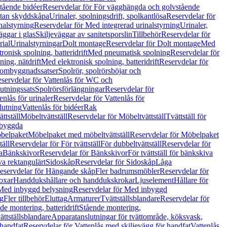
tående bidéer
Reservdelar för För vägghängda och golvstående
Utan skyddskåpa
Urinaler, spolningsdrift, spolkantlösa
Reservdelar för
nalstyrning
Reservdelar för Med integrerad urinalstyrning
Urinaler,
äggar i glas
Skiljeväggar av sanitetsporslin
Tillbehör
Reservdelar för
rial
Urinalstyrningar
Dolt montage
Reservdelar för Dolt montage
Med
onisk spolning, batteridrift
Med pneumatisk spolning
Reservdelar för
ing, nätdrift
Med elektronisk spolning, batteridrift
Reservdelar för
h ombyggnadssatser
Spolrör, spolrörsböjar och
servdelar för Vattenlås för WC och
utningssats
Spolrörsförlängningar
Reservdelar för
enlås för urinaler
Reservdelar för Vattenlås för
lutning
Vattenlås för bidéer
Rak
ttställ
Möbeltvättställ
Reservdelar för Möbeltvättställ
Tvättställ för
nbyggda
belpaket
Möbelpaket med möbeltvättställ
Reservdelar för Möbelpaket
täll
Reservdelar för För tvättställ
För dubbeltvättställ
Reservdelar för
a
Bänkskivor
Reservdelar för Bänkskivor
För tvättställ för bänkskiva
va rektangulärt
Sidoskåp
Reservdelar för Sidoskåp
Låga
eservdelar för Hängande skåp
Fler badrumsmöbler
Reservdelar för
oxar
Handdukshållare och handdukskrokar
Ljuselement
Hållare för
Med inbyggd belysning
Reservdelar för Med inbyggd
g
Fler tillbehör
Eluttag
Armaturer
Tvättställsblandare
Reservdelar för
de montering, batteridrift
Stående montering,
ättställsblandare
Apparatanslutningar för tvättområde, köksvask,
 handfat
Reservdelar för Vattenlås med skiljevägg för handfat
Vattenlås