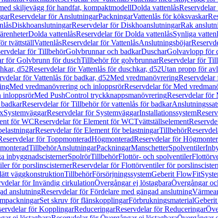
 med skiljevägg för handfat, kompaktmodell
Dolda vattenlås
Reservdelar 
gar
Reservdelar för Anslutningar
Packningar
Vattenlås för köksvaskar
Res
nlås
Diskhoanslutningar
Reservdelar för Diskhoanslutningar
Rak anslutn
tärenheter
Dolda vattenlås
Reservdelar för Dolda vattenlås
Synliga vatten
r tvättställ
Vattenlås
Reservdelar för Vattenlås
Anslutningsböjar
Reservde
ervdelar för Tillbehör
Golvbrunnar och badkar
Duschar
Golvavlopp för 
r för Golvbrunn för dusch
Tillbehör för golvbrunnar
Reservdelar för Til
chkar, d52
Reservdelar för Vattenlås för duschkar, d52
Utan propp för av
vdelar för Vattenlås för badkar, d52
Med vredmanövrering
Reservdelar
ing
Med vredmanövrering och inloppsrör
Reservdelar för Med vredmanö
 inloppsrör
Med PushControl tryckknappsmanövrering
Reservdelar för
r badkar
Reservdelar för Tillbehör för vattenlås för badkar
Anslutningssat
ix
Systemväggar
Reservdelar för Systemväggar
Installationssystem
Reservd
ent för WC
Reservdelar för Element för WC
Tvättställselement
Reservdel
belastningar
Reservdelar för Element för belastningar
Tillbehör
Reservdela
Reservdelar för Toppmonterad
Högmonterad
Reservdelar för Högmonte
 monterad
Tillbehör
Anslutningar
Packningar
Manschetter
Spolventiler
Inb
a inbyggnadscisterner
Spolrör
Tillbehör
Flottör- och spolventiler
Flottörve
iler för porslinscisterner
Reservdelar för Flottörventiler för porslinscister
lätt väggkonstruktion
Tillbehör
Försörjningssystem
Geberit FlowFit
Syst
vdelar för Invändig cirkulation
Övergångar ej löstagbara
Övergångar och
ad anslutning
Reservdelar för Fördelare med gängad anslutning
Värmean
empackningar
Set skruv för flänskopplingar
Förbrukningsmaterial
Geberit
ervdelar för Kopplingar
Reduceringar
Reservdelar för Reduceringar
Öve
ar ej löstagbara
Reservdelar för Övergångar ej löstagbara
Övergångar o