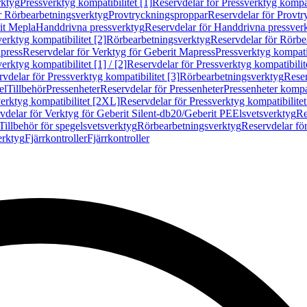
rktyg
Pressverktyg kompatibilitet [1]
Reservdelar för Pressverktyg kompati
r Rörbearbetningsverktyg
Provtryckningsproppar
Reservdelar för Provt
it Mepla
Handdrivna pressverktyg
Reservdelar för Handdrivna pressver
erktyg kompatibilitet [2]
Rörbearbetningsverktyg
Reservdelar för Rörbe
press
Reservdelar för Verktyg för Geberit Mapress
Pressverktyg kompatib
erktyg kompatibilitet [1] / [2]
Reservdelar för Pressverktyg kompatibilitet
vdelar för Pressverktyg kompatibilitet [3]
Rörbearbetningsverktyg
Reser
el
Tillbehör
Pressenheter
Reservdelar för Pressenheter
Pressenheter kompat
erktyg kompatibilitet [2XL]
Reservdelar för Pressverktyg kompatibilite
vdelar för Verktyg för Geberit Silent-db20/Geberit PE
Elsvetsverktyg
Re
Tillbehör för spegelsvetsverktyg
Rörbearbetningsverktyg
Reservdelar fö
erktyg
Fjärrkontroller
Fjärrkontroller