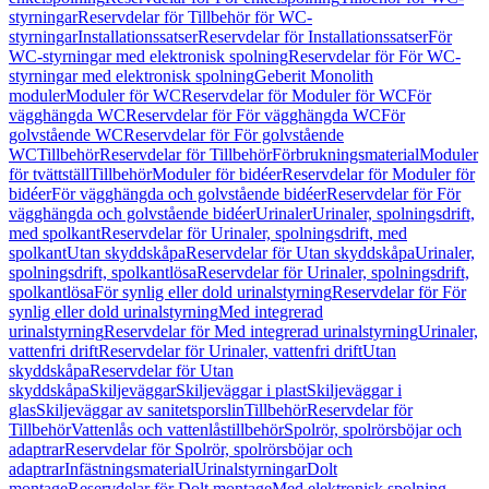
styrningar
Reservdelar för Tillbehör för WC-
styrningar
Installationssatser
Reservdelar för Installationssatser
För
WC-styrningar med elektronisk spolning
Reservdelar för För WC-
styrningar med elektronisk spolning
Geberit Monolith
moduler
Moduler för WC
Reservdelar för Moduler för WC
För
vägghängda WC
Reservdelar för För vägghängda WC
För
golvstående WC
Reservdelar för För golvstående
WC
Tillbehör
Reservdelar för Tillbehör
Förbrukningsmaterial
Moduler
för tvättställ
Tillbehör
Moduler för bidéer
Reservdelar för Moduler för
bidéer
För vägghängda och golvstående bidéer
Reservdelar för För
vägghängda och golvstående bidéer
Urinaler
Urinaler, spolningsdrift,
med spolkant
Reservdelar för Urinaler, spolningsdrift, med
spolkant
Utan skyddskåpa
Reservdelar för Utan skyddskåpa
Urinaler,
spolningsdrift, spolkantlösa
Reservdelar för Urinaler, spolningsdrift,
spolkantlösa
För synlig eller dold urinalstyrning
Reservdelar för För
synlig eller dold urinalstyrning
Med integrerad
urinalstyrning
Reservdelar för Med integrerad urinalstyrning
Urinaler,
vattenfri drift
Reservdelar för Urinaler, vattenfri drift
Utan
skyddskåpa
Reservdelar för Utan
skyddskåpa
Skiljeväggar
Skiljeväggar i plast
Skiljeväggar i
glas
Skiljeväggar av sanitetsporslin
Tillbehör
Reservdelar för
Tillbehör
Vattenlås och vattenlåstillbehör
Spolrör, spolrörsböjar och
adaptrar
Reservdelar för Spolrör, spolrörsböjar och
adaptrar
Infästningsmaterial
Urinalstyrningar
Dolt
montage
Reservdelar för Dolt montage
Med elektronisk spolning,