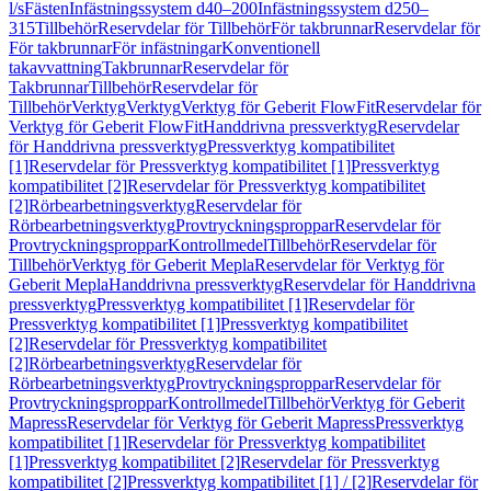
l/s
Fästen
Infästningssystem d40–200
Infästningssystem d250–
315
Tillbehör
Reservdelar för Tillbehör
För takbrunnar
Reservdelar för
För takbrunnar
För infästningar
Konventionell
takavvattning
Takbrunnar
Reservdelar för
Takbrunnar
Tillbehör
Reservdelar för
Tillbehör
Verktyg
Verktyg
Verktyg för Geberit FlowFit
Reservdelar för
Verktyg för Geberit FlowFit
Handdrivna pressverktyg
Reservdelar
för Handdrivna pressverktyg
Pressverktyg kompatibilitet
[1]
Reservdelar för Pressverktyg kompatibilitet [1]
Pressverktyg
kompatibilitet [2]
Reservdelar för Pressverktyg kompatibilitet
[2]
Rörbearbetningsverktyg
Reservdelar för
Rörbearbetningsverktyg
Provtryckningsproppar
Reservdelar för
Provtryckningsproppar
Kontrollmedel
Tillbehör
Reservdelar för
Tillbehör
Verktyg för Geberit Mepla
Reservdelar för Verktyg för
Geberit Mepla
Handdrivna pressverktyg
Reservdelar för Handdrivna
pressverktyg
Pressverktyg kompatibilitet [1]
Reservdelar för
Pressverktyg kompatibilitet [1]
Pressverktyg kompatibilitet
[2]
Reservdelar för Pressverktyg kompatibilitet
[2]
Rörbearbetningsverktyg
Reservdelar för
Rörbearbetningsverktyg
Provtryckningsproppar
Reservdelar för
Provtryckningsproppar
Kontrollmedel
Tillbehör
Verktyg för Geberit
Mapress
Reservdelar för Verktyg för Geberit Mapress
Pressverktyg
kompatibilitet [1]
Reservdelar för Pressverktyg kompatibilitet
[1]
Pressverktyg kompatibilitet [2]
Reservdelar för Pressverktyg
kompatibilitet [2]
Pressverktyg kompatibilitet [1] / [2]
Reservdelar för