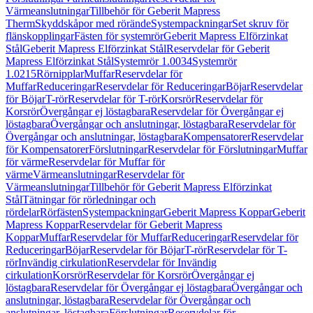
Värmeanslutningar
Tillbehör för Geberit Mapress
Therm
Skyddskåpor med rörände
Systempackningar
Set skruv för
flänskopplingar
Fästen för systemrör
Geberit Mapress Elförzinkat
Stål
Geberit Mapress Elförzinkat Stål
Reservdelar för Geberit
Mapress Elförzinkat Stål
Systemrör 1.0034
Systemrör
1.0215
Rörnipplar
Muffar
Reservdelar för
Muffar
Reduceringar
Reservdelar för Reduceringar
Böjar
Reservdelar
för Böjar
T-rör
Reservdelar för T-rör
Korsrör
Reservdelar för
Korsrör
Övergångar ej löstagbara
Reservdelar för Övergångar ej
löstagbara
Övergångar och anslutningar, löstagbara
Reservdelar för
Övergångar och anslutningar, löstagbara
Kompensatorer
Reservdelar
för Kompensatorer
Förslutningar
Reservdelar för Förslutningar
Muffar
för värme
Reservdelar för Muffar för
värme
Värmeanslutningar
Reservdelar för
Värmeanslutningar
Tillbehör för Geberit Mapress Elförzinkat
Stål
Tätningar för rörledningar och
rördelar
Rörfästen
Systempackningar
Geberit Mapress Koppar
Geberit
Mapress Koppar
Reservdelar för Geberit Mapress
Koppar
Muffar
Reservdelar för Muffar
Reduceringar
Reservdelar för
Reduceringar
Böjar
Reservdelar för Böjar
T-rör
Reservdelar för T-
rör
Invändig cirkulation
Reservdelar för Invändig
cirkulation
Korsrör
Reservdelar för Korsrör
Övergångar ej
löstagbara
Reservdelar för Övergångar ej löstagbara
Övergångar och
anslutningar, löstagbara
Reservdelar för Övergångar och
anslutningar, löstagbara
Förslutningar
Reservdelar för