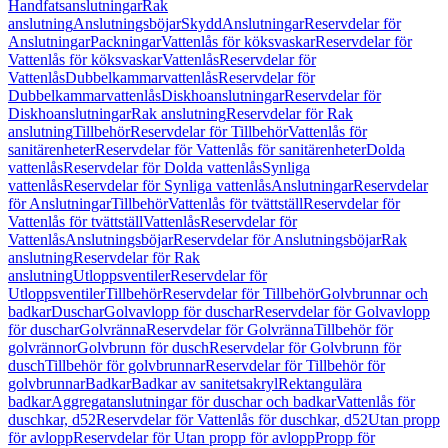
Handfatsanslutningar
Rak
anslutning
Anslutningsböjar
Skydd
Anslutningar
Reservdelar för
Anslutningar
Packningar
Vattenlås för köksvaskar
Reservdelar för
Vattenlås för köksvaskar
Vattenlås
Reservdelar för
Vattenlås
Dubbelkammarvattenlås
Reservdelar för
Dubbelkammarvattenlås
Diskhoanslutningar
Reservdelar för
Diskhoanslutningar
Rak anslutning
Reservdelar för Rak
anslutning
Tillbehör
Reservdelar för Tillbehör
Vattenlås för
sanitärenheter
Reservdelar för Vattenlås för sanitärenheter
Dolda
vattenlås
Reservdelar för Dolda vattenlås
Synliga
vattenlås
Reservdelar för Synliga vattenlås
Anslutningar
Reservdelar
för Anslutningar
Tillbehör
Vattenlås för tvättställ
Reservdelar för
Vattenlås för tvättställ
Vattenlås
Reservdelar för
Vattenlås
Anslutningsböjar
Reservdelar för Anslutningsböjar
Rak
anslutning
Reservdelar för Rak
anslutning
Utloppsventiler
Reservdelar för
Utloppsventiler
Tillbehör
Reservdelar för Tillbehör
Golvbrunnar och
badkar
Duschar
Golvavlopp för duschar
Reservdelar för Golvavlopp
för duschar
Golvränna
Reservdelar för Golvränna
Tillbehör för
golvrännor
Golvbrunn för dusch
Reservdelar för Golvbrunn för
dusch
Tillbehör för golvbrunnar
Reservdelar för Tillbehör för
golvbrunnar
Badkar
Badkar av sanitetsakryl
Rektangulära
badkar
Aggregatanslutningar för duschar och badkar
Vattenlås för
duschkar, d52
Reservdelar för Vattenlås för duschkar, d52
Utan propp
för avlopp
Reservdelar för Utan propp för avlopp
Propp för