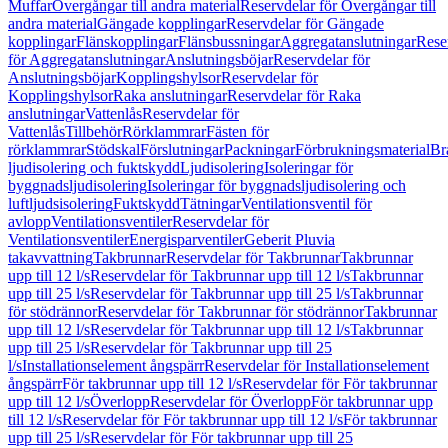
Muffar
Övergångar till andra material
Reservdelar för Övergångar till
andra material
Gängade kopplingar
Reservdelar för Gängade
kopplingar
Flänskopplingar
Flänsbussningar
Aggregatanslutningar
Rese
för Aggregatanslutningar
Anslutningsböjar
Reservdelar för
Anslutningsböjar
Kopplingshylsor
Reservdelar för
Kopplingshylsor
Raka anslutningar
Reservdelar för Raka
anslutningar
Vattenlås
Reservdelar för
Vattenlås
Tillbehör
Rörklammrar
Fästen för
rörklammrar
Stödskal
Förslutningar
Packningar
Förbrukningsmaterial
Br
ljudisolering och fuktskydd
Ljudisolering
Isoleringar för
byggnadsljudisolering
Isoleringar för byggnadsljudisolering och
luftljudsisolering
Fuktskydd
Tätningar
Ventilationsventil för
avlopp
Ventilationsventiler
Reservdelar för
Ventilationsventiler
Energisparventiler
Geberit Pluvia
takavvattning
Takbrunnar
Reservdelar för Takbrunnar
Takbrunnar
upp till 12 l/s
Reservdelar för Takbrunnar upp till 12 l/s
Takbrunnar
upp till 25 l/s
Reservdelar för Takbrunnar upp till 25 l/s
Takbrunnar
för stödrännor
Reservdelar för Takbrunnar för stödrännor
Takbrunnar
upp till 12 l/s
Reservdelar för Takbrunnar upp till 12 l/s
Takbrunnar
upp till 25 l/s
Reservdelar för Takbrunnar upp till 25
l/s
Installationselement ångspärr
Reservdelar för Installationselement
ångspärr
För takbrunnar upp till 12 l/s
Reservdelar för För takbrunnar
upp till 12 l/s
Överlopp
Reservdelar för Överlopp
För takbrunnar upp
till 12 l/s
Reservdelar för För takbrunnar upp till 12 l/s
För takbrunnar
upp till 25 l/s
Reservdelar för För takbrunnar upp till 25