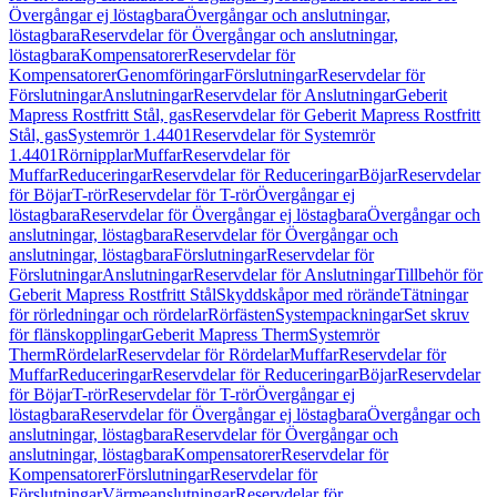
Övergångar ej löstagbara
Övergångar och anslutningar,
löstagbara
Reservdelar för Övergångar och anslutningar,
löstagbara
Kompensatorer
Reservdelar för
Kompensatorer
Genomföringar
Förslutningar
Reservdelar för
Förslutningar
Anslutningar
Reservdelar för Anslutningar
Geberit
Mapress Rostfritt Stål, gas
Reservdelar för Geberit Mapress Rostfritt
Stål, gas
Systemrör 1.4401
Reservdelar för Systemrör
1.4401
Rörnipplar
Muffar
Reservdelar för
Muffar
Reduceringar
Reservdelar för Reduceringar
Böjar
Reservdelar
för Böjar
T-rör
Reservdelar för T-rör
Övergångar ej
löstagbara
Reservdelar för Övergångar ej löstagbara
Övergångar och
anslutningar, löstagbara
Reservdelar för Övergångar och
anslutningar, löstagbara
Förslutningar
Reservdelar för
Förslutningar
Anslutningar
Reservdelar för Anslutningar
Tillbehör för
Geberit Mapress Rostfritt Stål
Skyddskåpor med rörände
Tätningar
för rörledningar och rördelar
Rörfästen
Systempackningar
Set skruv
för flänskopplingar
Geberit Mapress Therm
Systemrör
Therm
Rördelar
Reservdelar för Rördelar
Muffar
Reservdelar för
Muffar
Reduceringar
Reservdelar för Reduceringar
Böjar
Reservdelar
för Böjar
T-rör
Reservdelar för T-rör
Övergångar ej
löstagbara
Reservdelar för Övergångar ej löstagbara
Övergångar och
anslutningar, löstagbara
Reservdelar för Övergångar och
anslutningar, löstagbara
Kompensatorer
Reservdelar för
Kompensatorer
Förslutningar
Reservdelar för
Förslutningar
Värmeanslutningar
Reservdelar för