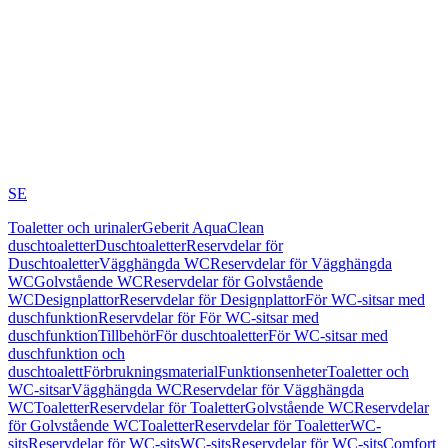
SE
Toaletter och urinaler
Geberit AquaClean
duschtoaletter
Duschtoaletter
Reservdelar för
Duschtoaletter
Vägghängda WC
Reservdelar för Vägghängda
WC
Golvstående WC
Reservdelar för Golvstående
WC
Designplattor
Reservdelar för Designplattor
För WC-sitsar med
duschfunktion
Reservdelar för För WC-sitsar med
duschfunktion
Tillbehör
För duschtoaletter
För WC-sitsar med
duschfunktion och
duschtoalett
Förbrukningsmaterial
Funktionsenheter
Toaletter och
WC-sitsar
Vägghängda WC
Reservdelar för Vägghängda
WC
Toaletter
Reservdelar för Toaletter
Golvstående WC
Reservdelar
för Golvstående WC
Toaletter
Reservdelar för Toaletter
WC-
sits
Reservdelar för WC-sits
WC-sits
Reservdelar för WC-sits
Comfort