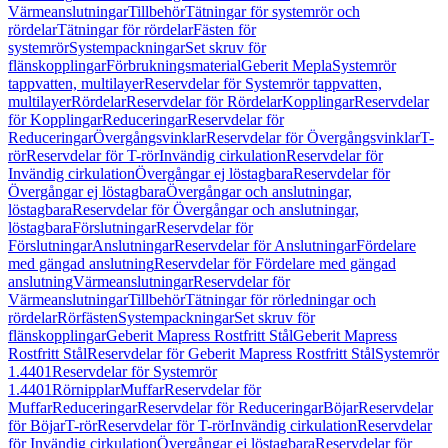
Värmeanslutningar
Tillbehör
Tätningar för systemrör och
rördelar
Tätningar för rördelar
Fästen för
systemrör
Systempackningar
Set skruv för
flänskopplingar
Förbrukningsmaterial
Geberit Mepla
Systemrör
tappvatten, multilayer
Reservdelar för Systemrör tappvatten,
multilayer
Rördelar
Reservdelar för Rördelar
Kopplingar
Reservdelar
för Kopplingar
Reduceringar
Reservdelar för
Reduceringar
Övergångsvinklar
Reservdelar för Övergångsvinklar
T-
rör
Reservdelar för T-rör
Invändig cirkulation
Reservdelar för
Invändig cirkulation
Övergångar ej löstagbara
Reservdelar för
Övergångar ej löstagbara
Övergångar och anslutningar,
löstagbara
Reservdelar för Övergångar och anslutningar,
löstagbara
Förslutningar
Reservdelar för
Förslutningar
Anslutningar
Reservdelar för Anslutningar
Fördelare
med gängad anslutning
Reservdelar för Fördelare med gängad
anslutning
Värmeanslutningar
Reservdelar för
Värmeanslutningar
Tillbehör
Tätningar för rörledningar och
rördelar
Rörfästen
Systempackningar
Set skruv för
flänskopplingar
Geberit Mapress Rostfritt Stål
Geberit Mapress
Rostfritt Stål
Reservdelar för Geberit Mapress Rostfritt Stål
Systemrör
1.4401
Reservdelar för Systemrör
1.4401
Rörnipplar
Muffar
Reservdelar för
Muffar
Reduceringar
Reservdelar för Reduceringar
Böjar
Reservdelar
för Böjar
T-rör
Reservdelar för T-rör
Invändig cirkulation
Reservdelar
för Invändig cirkulation
Övergångar ej löstagbara
Reservdelar för