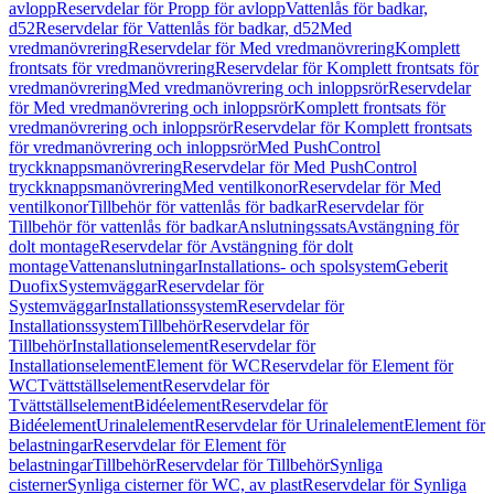
avlopp
Reservdelar för Propp för avlopp
Vattenlås för badkar,
d52
Reservdelar för Vattenlås för badkar, d52
Med
vredmanövrering
Reservdelar för Med vredmanövrering
Komplett
frontsats för vredmanövrering
Reservdelar för Komplett frontsats för
vredmanövrering
Med vredmanövrering och inloppsrör
Reservdelar
för Med vredmanövrering och inloppsrör
Komplett frontsats för
vredmanövrering och inloppsrör
Reservdelar för Komplett frontsats
för vredmanövrering och inloppsrör
Med PushControl
tryckknappsmanövrering
Reservdelar för Med PushControl
tryckknappsmanövrering
Med ventilkonor
Reservdelar för Med
ventilkonor
Tillbehör för vattenlås för badkar
Reservdelar för
Tillbehör för vattenlås för badkar
Anslutningssats
Avstängning för
dolt montage
Reservdelar för Avstängning för dolt
montage
Vattenanslutningar
Installations- och spolsystem
Geberit
Duofix
Systemväggar
Reservdelar för
Systemväggar
Installationssystem
Reservdelar för
Installationssystem
Tillbehör
Reservdelar för
Tillbehör
Installationselement
Reservdelar för
Installationselement
Element för WC
Reservdelar för Element för
WC
Tvättställselement
Reservdelar för
Tvättställselement
Bidéelement
Reservdelar för
Bidéelement
Urinalelement
Reservdelar för Urinalelement
Element för
belastningar
Reservdelar för Element för
belastningar
Tillbehör
Reservdelar för Tillbehör
Synliga
cisterner
Synliga cisterner för WC, av plast
Reservdelar för Synliga