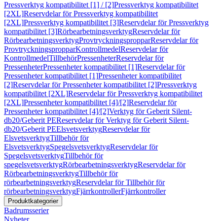
Pressverktyg kompatibilitet [1] / [2]
Pressverktyg kompatibilitet
[2XL]
Reservdelar för Pressverktyg kompatibilitet
[2XL]
Pressverktyg kompatibilitet [3]
Reservdelar för Pressverktyg
kompatibilitet [3]
Rörbearbetningsverktyg
Reservdelar för
Rörbearbetningsverktyg
Provtryckningsproppar
Reservdelar för
Provtryckningsproppar
Kontrollmedel
Reservdelar för
Kontrollmedel
Tillbehör
Pressenheter
Reservdelar för
Pressenheter
Pressenheter kompatibilitet [1]
Reservdelar för
Pressenheter kompatibilitet [1]
Pressenheter kompatibilitet
[2]
Reservdelar för Pressenheter kompatibilitet [2]
Pressverktyg
kompatibilitet [2XL]
Reservdelar för Pressverktyg kompatibilitet
[2XL]
Pressenheter kompatibilitet [4]/[2]
Reservdelar för
Pressenheter kompatibilitet [4]/[2]
Verktyg för Geberit Silent-
db20/Geberit PE
Reservdelar för Verktyg för Geberit Silent-
db20/Geberit PE
Elsvetsverktyg
Reservdelar för
Elsvetsverktyg
Tillbehör för
Elsvetsverktyg
Spegelsvetsverktyg
Reservdelar för
Spegelsvetsverktyg
Tillbehör för
spegelsvetsverktyg
Rörbearbetningsverktyg
Reservdelar för
Rörbearbetningsverktyg
Tillbehör för
rörbearbetningsverktyg
Reservdelar för Tillbehör för
rörbearbetningsverktyg
Fjärrkontroller
Fjärrkontroller
Produktkategorier
Badrumsserier
Nyheter