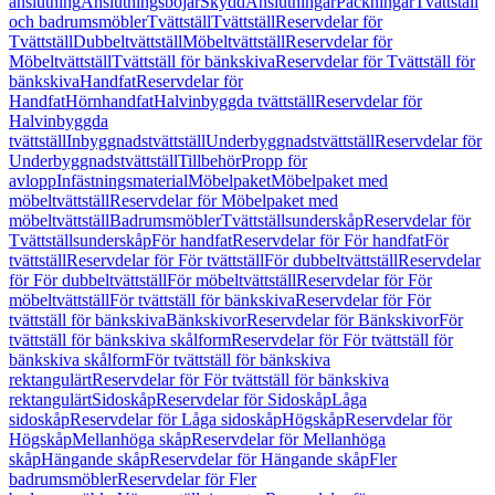
anslutning
Anslutningsböjar
Skydd
Anslutningar
Packningar
Tvättställ
och badrumsmöbler
Tvättställ
Tvättställ
Reservdelar för
Tvättställ
Dubbeltvättställ
Möbeltvättställ
Reservdelar för
Möbeltvättställ
Tvättställ för bänkskiva
Reservdelar för Tvättställ för
bänkskiva
Handfat
Reservdelar för
Handfat
Hörnhandfat
Halvinbyggda tvättställ
Reservdelar för
Halvinbyggda
tvättställ
Inbyggnadstvättställ
Underbyggnadstvättställ
Reservdelar för
Underbyggnadstvättställ
Tillbehör
Propp för
avlopp
Infästningsmaterial
Möbelpaket
Möbelpaket med
möbeltvättställ
Reservdelar för Möbelpaket med
möbeltvättställ
Badrumsmöbler
Tvättställsunderskåp
Reservdelar för
Tvättställsunderskåp
För handfat
Reservdelar för För handfat
För
tvättställ
Reservdelar för För tvättställ
För dubbeltvättställ
Reservdelar
för För dubbeltvättställ
För möbeltvättställ
Reservdelar för För
möbeltvättställ
För tvättställ för bänkskiva
Reservdelar för För
tvättställ för bänkskiva
Bänkskivor
Reservdelar för Bänkskivor
För
tvättställ för bänkskiva skålform
Reservdelar för För tvättställ för
bänkskiva skålform
För tvättställ för bänkskiva
rektangulärt
Reservdelar för För tvättställ för bänkskiva
rektangulärt
Sidoskåp
Reservdelar för Sidoskåp
Låga
sidoskåp
Reservdelar för Låga sidoskåp
Högskåp
Reservdelar för
Högskåp
Mellanhöga skåp
Reservdelar för Mellanhöga
skåp
Hängande skåp
Reservdelar för Hängande skåp
Fler
badrumsmöbler
Reservdelar för Fler