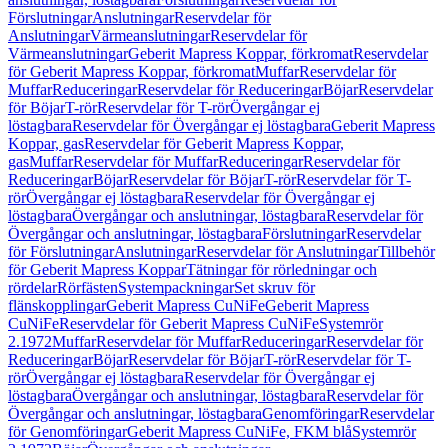
Förslutningar
Anslutningar
Reservdelar för
Anslutningar
Värmeanslutningar
Reservdelar för
Värmeanslutningar
Geberit Mapress Koppar, förkromat
Reservdelar
för Geberit Mapress Koppar, förkromat
Muffar
Reservdelar för
Muffar
Reduceringar
Reservdelar för Reduceringar
Böjar
Reservdelar
för Böjar
T-rör
Reservdelar för T-rör
Övergångar ej
löstagbara
Reservdelar för Övergångar ej löstagbara
Geberit Mapress
Koppar, gas
Reservdelar för Geberit Mapress Koppar,
gas
Muffar
Reservdelar för Muffar
Reduceringar
Reservdelar för
Reduceringar
Böjar
Reservdelar för Böjar
T-rör
Reservdelar för T-
rör
Övergångar ej löstagbara
Reservdelar för Övergångar ej
löstagbara
Övergångar och anslutningar, löstagbara
Reservdelar för
Övergångar och anslutningar, löstagbara
Förslutningar
Reservdelar
för Förslutningar
Anslutningar
Reservdelar för Anslutningar
Tillbehör
för Geberit Mapress Koppar
Tätningar för rörledningar och
rördelar
Rörfästen
Systempackningar
Set skruv för
flänskopplingar
Geberit Mapress CuNiFe
Geberit Mapress
CuNiFe
Reservdelar för Geberit Mapress CuNiFe
Systemrör
2.1972
Muffar
Reservdelar för Muffar
Reduceringar
Reservdelar för
Reduceringar
Böjar
Reservdelar för Böjar
T-rör
Reservdelar för T-
rör
Övergångar ej löstagbara
Reservdelar för Övergångar ej
löstagbara
Övergångar och anslutningar, löstagbara
Reservdelar för
Övergångar och anslutningar, löstagbara
Genomföringar
Reservdelar
för Genomföringar
Geberit Mapress CuNiFe, FKM blå
Systemrör