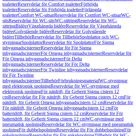
toaletter
Reservdelar för Comfort toaletter
Förhöjda
toaletter
Reservdelar för Förhöjda toaletter
Förlängda
toaletter
Comfort WC-sitsar
Reservdelar för Comfort WC-sitsar
WC-
sits
Reservdelar för WC-sits
WC-sittring
Reservdelar för WC-
sittring
Bidéer
Vägghängda bidéer
Reservdelar för Vägghängda
bidéer
Golvstående bidéer
Reservdelar för Golvstående
bidéer
Tillbehör
Reservdelar för Tillbehör
Spolplattor och WC-
styrningar
Spolplattor
Reservdelar för Spolplattor
För Sigma
inbyggnadscisterner
Reservdelar för För Sigma
inbyggnadscisterner
För Omega inbyggnadscisterner
Reservdelar för
För Omega inbyggnadscisterner
För Delta
inbyggnadscisterner
Reservdelar för För Delta
inbyggnadscisterner
För Twinline inbyggnadscisterner
Reservdelar
för För Twinline
inbyggnadscisterner
Tillbehör
Förbrukningsmaterial
WC-styrningar
med elektronisk spolning
Reservdelar för WC-styrningar med
elektronisk spolning
För nätdrift, för Geberit Sigma cistern 12
cm
Reservdelar för För nätdrift, för Geberit Sigma cistern 12 cm
För
nätdrift, för Geberit Omega inbyggnadscistern 12 cm
Reservdelar för
För nätdrift, för Geberit Omega inbyggnadscistern 12 cm
För
batteridrift, för Geberit Sigma cistern 12 cm
Reservdelar för För
batteridrift, för Geberit Sigma cistern 12 cm
WC-styrningar med
pneumatisk spolning
Reservdelar för WC-styrningar med pneumatisk
spolning
För dubbelspolning
Reservdelar för För dubbelspolning
För
enkelspolning
Reservdelar för För enkelspolning
Tillbehör för WC-