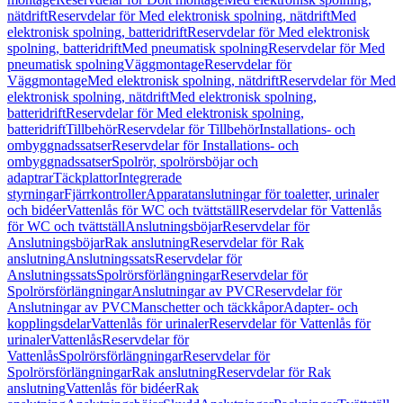
nätdrift
Reservdelar för Med elektronisk spolning, nätdrift
Med
elektronisk spolning, batteridrift
Reservdelar för Med elektronisk
spolning, batteridrift
Med pneumatisk spolning
Reservdelar för Med
pneumatisk spolning
Väggmontage
Reservdelar för
Väggmontage
Med elektronisk spolning, nätdrift
Reservdelar för Med
elektronisk spolning, nätdrift
Med elektronisk spolning,
batteridrift
Reservdelar för Med elektronisk spolning,
batteridrift
Tillbehör
Reservdelar för Tillbehör
Installations- och
ombyggnadssatser
Reservdelar för Installations- och
ombyggnadssatser
Spolrör, spolrörsböjar och
adaptrar
Täckplattor
Integrerade
styrningar
Fjärrkontroller
Apparatanslutningar för toaletter, urinaler
och bidéer
Vattenlås för WC och tvättställ
Reservdelar för Vattenlås
för WC och tvättställ
Anslutningsböjar
Reservdelar för
Anslutningsböjar
Rak anslutning
Reservdelar för Rak
anslutning
Anslutningssats
Reservdelar för
Anslutningssats
Spolrörsförlängningar
Reservdelar för
Spolrörsförlängningar
Anslutningar av PVC
Reservdelar för
Anslutningar av PVC
Manschetter och täckkåpor
Adapter- och
kopplingsdelar
Vattenlås för urinaler
Reservdelar för Vattenlås för
urinaler
Vattenlås
Reservdelar för
Vattenlås
Spolrörsförlängningar
Reservdelar för
Spolrörsförlängningar
Rak anslutning
Reservdelar för Rak
anslutning
Vattenlås för bidéer
Rak