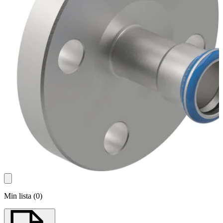
Min lista
(
0
)