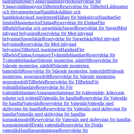
badrumsmöbler
Väggavställningsytor
Reservdelar för
Väggavställningsytor
Tillbehör
Reservdelar för Tillbehör
Lådinsatser
och förvaringsboxar
Handdukshållare och
handdukskrokar
Ljuselement
Hållare för bänkskivor
Handtag
Set
fotstöd
Magnettavlor
Eluttag
Reservdelar för Eluttag
Fler
tillbehör
Speglar och spegelskåp
Spegel
Reservdelar för Spegel
Med
inbyggd belysning
Reservdelar för Med inbyggd
belysning
Spegelskåp
Reservdelar för Spegelskåp
Med inbyggd
belysning
Reservdelar för Med inbyggd
belysning
Tillbehör
Ljuselement
Handtag
Fler
tillbehör
Eluttag
Armaturer
Tvättställsblandare
Reservdelar för
Tvättställsblandare
Stående montering, nätdrift
Reservdelar för
Stående montering, nätdrift
Stående montering,
batteridrift
Reservdelar för Stående montering, batteridrift
Stående
montering, generatordrift
Reservdelar för Stående montering,
generatordrift
Tillbehör
Reservdelar för Tillbehör
För
tvättställsblandare
Reservdelar för För
tvättställsblandare
Apparatanslutningar för tvättområde, köksvask,
enheter och tvättställ
Vattenlås för handfat
Reservdelar för Vattenlås
för handfat
Vattenlås
Reservdelar för Vattenlås
Vattenlås med
skiljevägg för handfat
Reservdelar för Vattenlås med skiljevägg för
handfat
Vattenlås med skiljevägg för handfat,
kompaktmodell
Reservdelar för Vattenlås med skiljevägg för handfat,
kompaktmodell
Dolda vattenlås
Reservdelar för Dolda
vattenlås
Handfatsanslutningar
Reservdelar för