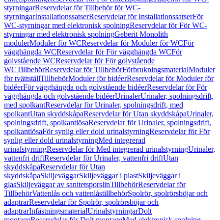
styrningar
Reservdelar för Tillbehör för WC-
styrningar
Installationssatser
Reservdelar för Installationssatser
För
WC-styrningar med elektronisk spolning
Reservdelar för För WC-
styrningar med elektronisk spolning
Geberit Monolith
moduler
Moduler för WC
Reservdelar för Moduler för WC
För
vägghängda WC
Reservdelar för För vägghängda WC
För
golvstående WC
Reservdelar för För golvstående
WC
Tillbehör
Reservdelar för Tillbehör
Förbrukningsmaterial
Moduler
för tvättställ
Tillbehör
Moduler för bidéer
Reservdelar för Moduler för
bidéer
För vägghängda och golvstående bidéer
Reservdelar för För
vägghängda och golvstående bidéer
Urinaler
Urinaler, spolningsdrift,
med spolkant
Reservdelar för Urinaler, spolningsdrift, med
spolkant
Utan skyddskåpa
Reservdelar för Utan skyddskåpa
Urinaler,
spolningsdrift, spolkantlösa
Reservdelar för Urinaler, spolningsdrift,
spolkantlösa
För synlig eller dold urinalstyrning
Reservdelar för För
synlig eller dold urinalstyrning
Med integrerad
urinalstyrning
Reservdelar för Med integrerad urinalstyrning
Urinaler,
vattenfri drift
Reservdelar för Urinaler, vattenfri drift
Utan
skyddskåpa
Reservdelar för Utan
skyddskåpa
Skiljeväggar
Skiljeväggar i plast
Skiljeväggar i
glas
Skiljeväggar av sanitetsporslin
Tillbehör
Reservdelar för
Tillbehör
Vattenlås och vattenlåstillbehör
Spolrör, spolrörsböjar och
adaptrar
Reservdelar för Spolrör, spolrörsböjar och
adaptrar
Infästningsmaterial
Urinalstyrningar
Dolt
montage
Reservdelar för Dolt montage
Med elektronisk spolning,