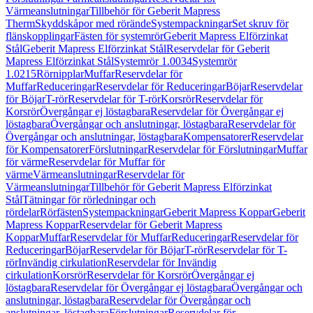
Värmeanslutningar
Tillbehör för Geberit Mapress
Therm
Skyddskåpor med rörände
Systempackningar
Set skruv för
flänskopplingar
Fästen för systemrör
Geberit Mapress Elförzinkat
Stål
Geberit Mapress Elförzinkat Stål
Reservdelar för Geberit
Mapress Elförzinkat Stål
Systemrör 1.0034
Systemrör
1.0215
Rörnipplar
Muffar
Reservdelar för
Muffar
Reduceringar
Reservdelar för Reduceringar
Böjar
Reservdelar
för Böjar
T-rör
Reservdelar för T-rör
Korsrör
Reservdelar för
Korsrör
Övergångar ej löstagbara
Reservdelar för Övergångar ej
löstagbara
Övergångar och anslutningar, löstagbara
Reservdelar för
Övergångar och anslutningar, löstagbara
Kompensatorer
Reservdelar
för Kompensatorer
Förslutningar
Reservdelar för Förslutningar
Muffar
för värme
Reservdelar för Muffar för
värme
Värmeanslutningar
Reservdelar för
Värmeanslutningar
Tillbehör för Geberit Mapress Elförzinkat
Stål
Tätningar för rörledningar och
rördelar
Rörfästen
Systempackningar
Geberit Mapress Koppar
Geberit
Mapress Koppar
Reservdelar för Geberit Mapress
Koppar
Muffar
Reservdelar för Muffar
Reduceringar
Reservdelar för
Reduceringar
Böjar
Reservdelar för Böjar
T-rör
Reservdelar för T-
rör
Invändig cirkulation
Reservdelar för Invändig
cirkulation
Korsrör
Reservdelar för Korsrör
Övergångar ej
löstagbara
Reservdelar för Övergångar ej löstagbara
Övergångar och
anslutningar, löstagbara
Reservdelar för Övergångar och
anslutningar, löstagbara
Förslutningar
Reservdelar för