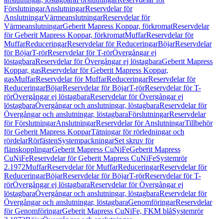
Förslutningar
Anslutningar
Reservdelar för
Anslutningar
Värmeanslutningar
Reservdelar för
Värmeanslutningar
Geberit Mapress Koppar, förkromat
Reservdelar
för Geberit Mapress Koppar, förkromat
Muffar
Reservdelar för
Muffar
Reduceringar
Reservdelar för Reduceringar
Böjar
Reservdelar
för Böjar
T-rör
Reservdelar för T-rör
Övergångar ej
löstagbara
Reservdelar för Övergångar ej löstagbara
Geberit Mapress
Koppar, gas
Reservdelar för Geberit Mapress Koppar,
gas
Muffar
Reservdelar för Muffar
Reduceringar
Reservdelar för
Reduceringar
Böjar
Reservdelar för Böjar
T-rör
Reservdelar för T-
rör
Övergångar ej löstagbara
Reservdelar för Övergångar ej
löstagbara
Övergångar och anslutningar, löstagbara
Reservdelar för
Övergångar och anslutningar, löstagbara
Förslutningar
Reservdelar
för Förslutningar
Anslutningar
Reservdelar för Anslutningar
Tillbehör
för Geberit Mapress Koppar
Tätningar för rörledningar och
rördelar
Rörfästen
Systempackningar
Set skruv för
flänskopplingar
Geberit Mapress CuNiFe
Geberit Mapress
CuNiFe
Reservdelar för Geberit Mapress CuNiFe
Systemrör
2.1972
Muffar
Reservdelar för Muffar
Reduceringar
Reservdelar för
Reduceringar
Böjar
Reservdelar för Böjar
T-rör
Reservdelar för T-
rör
Övergångar ej löstagbara
Reservdelar för Övergångar ej
löstagbara
Övergångar och anslutningar, löstagbara
Reservdelar för
Övergångar och anslutningar, löstagbara
Genomföringar
Reservdelar
för Genomföringar
Geberit Mapress CuNiFe, FKM blå
Systemrör