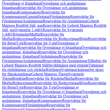
Övergångar ej löstagbara
Övergångar och anslutningar,
löstagbara
Reservdelar för Övergångar och anslutningar,
löstagbara
Kompensatorer
Reservdelar för
Kompensatorer
Genomföringar
Förslutningar
Reservdelar för
Förslutningar
Anslutningar
Reservdelar för Anslutningar
Geberit
Mapress Rostfritt Stål, gas
Reservdelar för Geberit Mapress Rostfritt
Stål, gas
Systemrör 1.4401
Reservdelar för Systemrör
1.4401
Rörnipplar
Muffar
Reservdelar för
Muffar
Reduceringar
Reservdelar för Reduceringar
Böjar
Reservdelar
för Böjar
T-rör
Reservdelar för T-rör
Övergångar ej
löstagbara
Reservdelar för Övergångar ej löstagbara
Övergångar och
anslutningar, löstagbara
Reservdelar för Övergångar och
anslutningar, löstagbara
Förslutningar
Reservdelar för
Förslutningar
Anslutningar
Reservdelar för Anslutningar
Tillbehör för
Geberit Mapress Rostfritt Stål
Skyddskåpor med rörände
Tätningar
för rörledningar och rördelar
Rörfästen
Systempackningar
Set skruv
för flänskopplingar
Geberit Mapress Therm
Systemrör
Therm
Rördelar
Reservdelar för Rördelar
Muffar
Reservdelar för
Muffar
Reduceringar
Reservdelar för Reduceringar
Böjar
Reservdelar
för Böjar
T-rör
Reservdelar för T-rör
Övergångar ej
löstagbara
Reservdelar för Övergångar ej löstagbara
Övergångar och
anslutningar, löstagbara
Reservdelar för Övergångar och
anslutningar, löstagbara
Kompensatorer
Reservdelar för
Kompensatorer
Förslutningar
Reservdelar för
Förslutningar
Värmeanslutningar
Reservdelar för