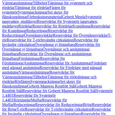
Värmeanslutningar
Tillbehör
Tätningar för systemrör och
rördelar
Tätningar för rördelar
Fästen för
systemrör
Systempackningar
Set skruv för
flänskopplingar
Förbrukningsmaterial
Geberit Mepla
Systemrör
tappvatten, multilayer
Reservdelar för Systemrör tappvatten,
multilayer
Rördelar
Reservdelar för Rördelar
Kopplingar
Reservdelar
för Kopplingar
Reduceringar
Reservdelar för
Reduceringar
Övergångsvinklar
Reservdelar för Övergångsvinklar
T-
rör
Reservdelar för T-rör
Invändig cirkulation
Reservdelar för
Invändig cirkulation
Övergångar ej löstagbara
Reservdelar för
Övergångar ej löstagbara
Övergångar och anslutningar,
löstagbara
Reservdelar för Övergångar och anslutningar,
löstagbara
Förslutningar
Reservdelar för
Förslutningar
Anslutningar
Reservdelar för Anslutningar
Fördelare
med gängad anslutning
Reservdelar för Fördelare med gängad
anslutning
Värmeanslutningar
Reservdelar för
Värmeanslutningar
Tillbehör
Tätningar för rörledningar och
rördelar
Rörfästen
Systempackningar
Set skruv för
flänskopplingar
Geberit Mapress Rostfritt Stål
Geberit Mapress
Rostfritt Stål
Reservdelar för Geberit Mapress Rostfritt Stål
Systemrör
1.4401
Reservdelar för Systemrör
1.4401
Rörnipplar
Muffar
Reservdelar för
Muffar
Reduceringar
Reservdelar för Reduceringar
Böjar
Reservdelar
för Böjar
T-rör
Reservdelar för T-rör
Invändig cirkulation
Reservdelar
för Invändig cirkulation
Övergångar ej löstagbara
Reservdelar för