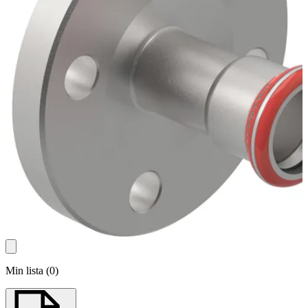
Min lista
(
0
)