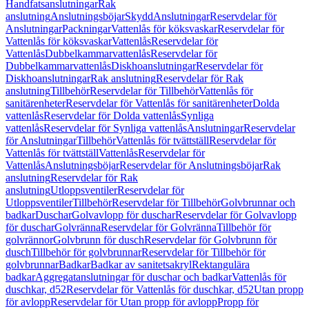
Handfatsanslutningar
Rak
anslutning
Anslutningsböjar
Skydd
Anslutningar
Reservdelar för
Anslutningar
Packningar
Vattenlås för köksvaskar
Reservdelar för
Vattenlås för köksvaskar
Vattenlås
Reservdelar för
Vattenlås
Dubbelkammarvattenlås
Reservdelar för
Dubbelkammarvattenlås
Diskhoanslutningar
Reservdelar för
Diskhoanslutningar
Rak anslutning
Reservdelar för Rak
anslutning
Tillbehör
Reservdelar för Tillbehör
Vattenlås för
sanitärenheter
Reservdelar för Vattenlås för sanitärenheter
Dolda
vattenlås
Reservdelar för Dolda vattenlås
Synliga
vattenlås
Reservdelar för Synliga vattenlås
Anslutningar
Reservdelar
för Anslutningar
Tillbehör
Vattenlås för tvättställ
Reservdelar för
Vattenlås för tvättställ
Vattenlås
Reservdelar för
Vattenlås
Anslutningsböjar
Reservdelar för Anslutningsböjar
Rak
anslutning
Reservdelar för Rak
anslutning
Utloppsventiler
Reservdelar för
Utloppsventiler
Tillbehör
Reservdelar för Tillbehör
Golvbrunnar och
badkar
Duschar
Golvavlopp för duschar
Reservdelar för Golvavlopp
för duschar
Golvränna
Reservdelar för Golvränna
Tillbehör för
golvrännor
Golvbrunn för dusch
Reservdelar för Golvbrunn för
dusch
Tillbehör för golvbrunnar
Reservdelar för Tillbehör för
golvbrunnar
Badkar
Badkar av sanitetsakryl
Rektangulära
badkar
Aggregatanslutningar för duschar och badkar
Vattenlås för
duschkar, d52
Reservdelar för Vattenlås för duschkar, d52
Utan propp
för avlopp
Reservdelar för Utan propp för avlopp
Propp för