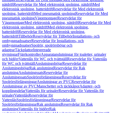
nätdrift
Reservdelar för Med elektronisk spolning, nätdrift
Med
elektronisk spolning, batteridrift
Reservdelar för Med elektronisk
spolning, batteridrift
Med pneumatisk spolning
Reservdelar för Med
pneumatisk spolning
Väggmontage
Reservdelar för
Väggmontage
Med elektronisk spolning, nätdrift
Reservdelar för Med
elektronisk spolning, nätdrift
Med elektronisk spolning,
batteridrift
Reservdelar för Med elektronisk spolning,
batteridrift
Tillbehör
Reservdelar för Tillbehör
Installations- och
ombyggnadssatser
Reservdelar för Installations- och
ombyggnadssatser
Spolrör, spolrörsböjar och
adaptrar
Täckplattor
Integrerade
styrningar
Fjärrkontroller
Apparatanslutningar för toaletter, urinaler
och bidéer
Vattenlås för WC och tvättställ
Reservdelar för Vattenlås
för WC och tvättställ
Anslutningsböjar
Reservdelar för
Anslutningsböjar
Rak anslutning
Reservdelar för Rak
anslutning
Anslutningssats
Reservdelar för
Anslutningssats
Spolrörsförlängningar
Reservdelar för
Spolrörsförlängningar
Anslutningar av PVC
Reservdelar för
Anslutningar av PVC
Manschetter och täckkåpor
Adapter- och
kopplingsdelar
Vattenlås för urinaler
Reservdelar för Vattenlås för
urinaler
Vattenlås
Reservdelar för
Vattenlås
Spolrörsförlängningar
Reservdelar för
Spolrörsförlängningar
Rak anslutning
Reservdelar för Rak
anslutning
Vattenlås för bidéer
Rak