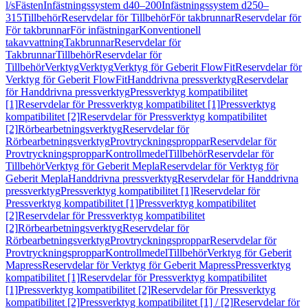
l/s
Fästen
Infästningssystem d40–200
Infästningssystem d250–
315
Tillbehör
Reservdelar för Tillbehör
För takbrunnar
Reservdelar för
För takbrunnar
För infästningar
Konventionell
takavvattning
Takbrunnar
Reservdelar för
Takbrunnar
Tillbehör
Reservdelar för
Tillbehör
Verktyg
Verktyg
Verktyg för Geberit FlowFit
Reservdelar för
Verktyg för Geberit FlowFit
Handdrivna pressverktyg
Reservdelar
för Handdrivna pressverktyg
Pressverktyg kompatibilitet
[1]
Reservdelar för Pressverktyg kompatibilitet [1]
Pressverktyg
kompatibilitet [2]
Reservdelar för Pressverktyg kompatibilitet
[2]
Rörbearbetningsverktyg
Reservdelar för
Rörbearbetningsverktyg
Provtryckningsproppar
Reservdelar för
Provtryckningsproppar
Kontrollmedel
Tillbehör
Reservdelar för
Tillbehör
Verktyg för Geberit Mepla
Reservdelar för Verktyg för
Geberit Mepla
Handdrivna pressverktyg
Reservdelar för Handdrivna
pressverktyg
Pressverktyg kompatibilitet [1]
Reservdelar för
Pressverktyg kompatibilitet [1]
Pressverktyg kompatibilitet
[2]
Reservdelar för Pressverktyg kompatibilitet
[2]
Rörbearbetningsverktyg
Reservdelar för
Rörbearbetningsverktyg
Provtryckningsproppar
Reservdelar för
Provtryckningsproppar
Kontrollmedel
Tillbehör
Verktyg för Geberit
Mapress
Reservdelar för Verktyg för Geberit Mapress
Pressverktyg
kompatibilitet [1]
Reservdelar för Pressverktyg kompatibilitet
[1]
Pressverktyg kompatibilitet [2]
Reservdelar för Pressverktyg
kompatibilitet [2]
Pressverktyg kompatibilitet [1] / [2]
Reservdelar för