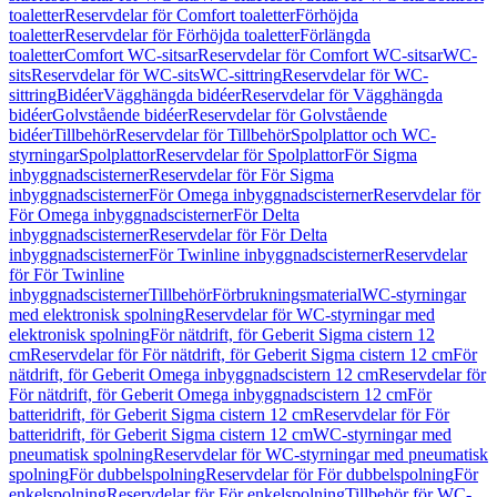
toaletter
Reservdelar för Comfort toaletter
Förhöjda
toaletter
Reservdelar för Förhöjda toaletter
Förlängda
toaletter
Comfort WC-sitsar
Reservdelar för Comfort WC-sitsar
WC-
sits
Reservdelar för WC-sits
WC-sittring
Reservdelar för WC-
sittring
Bidéer
Vägghängda bidéer
Reservdelar för Vägghängda
bidéer
Golvstående bidéer
Reservdelar för Golvstående
bidéer
Tillbehör
Reservdelar för Tillbehör
Spolplattor och WC-
styrningar
Spolplattor
Reservdelar för Spolplattor
För Sigma
inbyggnadscisterner
Reservdelar för För Sigma
inbyggnadscisterner
För Omega inbyggnadscisterner
Reservdelar för
För Omega inbyggnadscisterner
För Delta
inbyggnadscisterner
Reservdelar för För Delta
inbyggnadscisterner
För Twinline inbyggnadscisterner
Reservdelar
för För Twinline
inbyggnadscisterner
Tillbehör
Förbrukningsmaterial
WC-styrningar
med elektronisk spolning
Reservdelar för WC-styrningar med
elektronisk spolning
För nätdrift, för Geberit Sigma cistern 12
cm
Reservdelar för För nätdrift, för Geberit Sigma cistern 12 cm
För
nätdrift, för Geberit Omega inbyggnadscistern 12 cm
Reservdelar för
För nätdrift, för Geberit Omega inbyggnadscistern 12 cm
För
batteridrift, för Geberit Sigma cistern 12 cm
Reservdelar för För
batteridrift, för Geberit Sigma cistern 12 cm
WC-styrningar med
pneumatisk spolning
Reservdelar för WC-styrningar med pneumatisk
spolning
För dubbelspolning
Reservdelar för För dubbelspolning
För
enkelspolning
Reservdelar för För enkelspolning
Tillbehör för WC-