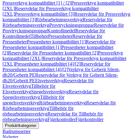
Pressverktyg kompatibilitet [1] / [2]
Pressverktyg kompatibilitet
[2XL]
Reservdelar för Pressverktyg kompatibilitet
[2XL]
Pressverktyg kompatibilitet [3]
Reservdelar för Pressverktyg
kompatibilitet [3]
Rörbearbetningsverktyg
Reservdelar för
Rörbearbetningsverktyg
Provtryckningsproppar
Reservdelar för
Provtryckningsproppar
Kontrollmedel
Reservdelar för
Kontrollmedel
Tillbehör
Pressenheter
Reservdelar för
Pressenheter
Pressenheter kompatibilitet [1]
Reservdelar för
Pressenheter kompatibilitet [1]
Pressenheter kompatibilitet
[2]
Reservdelar för Pressenheter kompatibilitet [2]
Pressverktyg
kompatibilitet [2XL]
Reservdelar för Pressverktyg kompatibilitet
[2XL]
Pressenheter kompatibilitet [4]/[2]
Reservdelar för
Pressenheter kompatibilitet [4]/[2]
Verktyg för Geberit Silent-
db20/Geberit PE
Reservdelar för Verktyg för Geberit Silent-
db20/Geberit PE
Elsvetsverktyg
Reservdelar för
Elsvetsverktyg
Tillbehör för
Elsvetsverktyg
Spegelsvetsverktyg
Reservdelar för
Spegelsvetsverktyg
Tillbehör för
spegelsvetsverktyg
Rörbearbetningsverktyg
Reservdelar för
Rörbearbetningsverktyg
Tillbehör för
rörbearbetningsverktyg
Reservdelar för Tillbehör för
rörbearbetningsverktyg
Fjärrkontroller
Fjärrkontroller
Produktkategorier
Badrumsserier
Nyheter