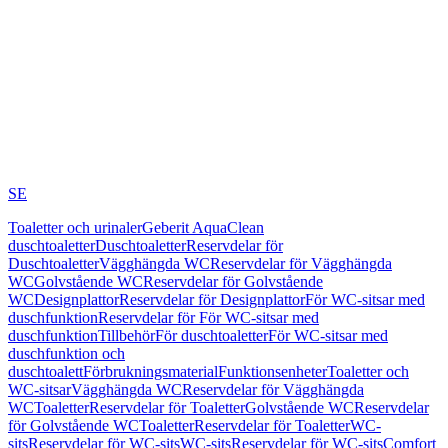
SE
Toaletter och urinaler
Geberit AquaClean
duschtoaletter
Duschtoaletter
Reservdelar för
Duschtoaletter
Vägghängda WC
Reservdelar för Vägghängda
WC
Golvstående WC
Reservdelar för Golvstående
WC
Designplattor
Reservdelar för Designplattor
För WC-sitsar med
duschfunktion
Reservdelar för För WC-sitsar med
duschfunktion
Tillbehör
För duschtoaletter
För WC-sitsar med
duschfunktion och
duschtoalett
Förbrukningsmaterial
Funktionsenheter
Toaletter och
WC-sitsar
Vägghängda WC
Reservdelar för Vägghängda
WC
Toaletter
Reservdelar för Toaletter
Golvstående WC
Reservdelar
för Golvstående WC
Toaletter
Reservdelar för Toaletter
WC-
sits
Reservdelar för WC-sits
WC-sits
Reservdelar för WC-sits
Comfort