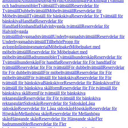
anslutning
Anslutningsböjar
Skydd
Anslutningar
Packningar
Tvättställ
och badrumsmöbler
Tvättställ
Tvättställ
Reservdelar för
Tvättställ
Dubbeltvättställ
Möbeltvättställ
Reservdelar för
Möbeltvättställ
Tvättställ för bänkskiva
Reservdelar för Tvättställ för
bänkskiva
Handfat
Reservdelar för
Handfat
Hörnhandfat
Halvinbyggda tvättställ
Reservdelar för
Halvinbyggda
tvättställ
Inbyggnadstvättställ
Underbyggnadstvättställ
Reservdelar för
Underbyggnadstvättställ
Tillbehör
Propp för
avlopp
Infästningsmaterial
Möbelpaket
Möbelpaket med
möbeltvättställ
Reservdelar för Möbelpaket med
möbeltvättställ
Badrumsmöbler
Tvättställsunderskåp
Reservdelar för
Tvättställsunderskåp
För handfat
Reservdelar för För handfat
För
tvättställ
Reservdelar för För tvättställ
För dubbeltvättställ
Reservdelar
för För dubbeltvättställ
För möbeltvättställ
Reservdelar för För
möbeltvättställ
För tvättställ för bänkskiva
Reservdelar för För
tvättställ för bänkskiva
Bänkskivor
Reservdelar för Bänkskivor
För
tvättställ för bänkskiva skålform
Reservdelar för För tvättställ för
bänkskiva skålform
För tvättställ för bänkskiva
rektangulärt
Reservdelar för För tvättställ för bänkskiva
rektangulärt
Sidoskåp
Reservdelar för Sidoskåp
Låga
sidoskåp
Reservdelar för Låga sidoskåp
Högskåp
Reservdelar för
Högskåp
Mellanhöga skåp
Reservdelar för Mellanhöga
skåp
Hängande skåp
Reservdelar för Hängande skåp
Fler
badrumsmöbler
Reservdelar för Fler