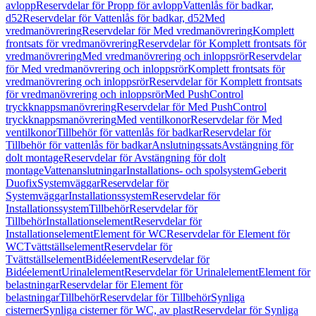
avlopp
Reservdelar för Propp för avlopp
Vattenlås för badkar,
d52
Reservdelar för Vattenlås för badkar, d52
Med
vredmanövrering
Reservdelar för Med vredmanövrering
Komplett
frontsats för vredmanövrering
Reservdelar för Komplett frontsats för
vredmanövrering
Med vredmanövrering och inloppsrör
Reservdelar
för Med vredmanövrering och inloppsrör
Komplett frontsats för
vredmanövrering och inloppsrör
Reservdelar för Komplett frontsats
för vredmanövrering och inloppsrör
Med PushControl
tryckknappsmanövrering
Reservdelar för Med PushControl
tryckknappsmanövrering
Med ventilkonor
Reservdelar för Med
ventilkonor
Tillbehör för vattenlås för badkar
Reservdelar för
Tillbehör för vattenlås för badkar
Anslutningssats
Avstängning för
dolt montage
Reservdelar för Avstängning för dolt
montage
Vattenanslutningar
Installations- och spolsystem
Geberit
Duofix
Systemväggar
Reservdelar för
Systemväggar
Installationssystem
Reservdelar för
Installationssystem
Tillbehör
Reservdelar för
Tillbehör
Installationselement
Reservdelar för
Installationselement
Element för WC
Reservdelar för Element för
WC
Tvättställselement
Reservdelar för
Tvättställselement
Bidéelement
Reservdelar för
Bidéelement
Urinalelement
Reservdelar för Urinalelement
Element för
belastningar
Reservdelar för Element för
belastningar
Tillbehör
Reservdelar för Tillbehör
Synliga
cisterner
Synliga cisterner för WC, av plast
Reservdelar för Synliga