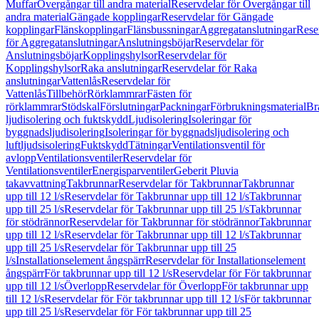
Muffar
Övergångar till andra material
Reservdelar för Övergångar till
andra material
Gängade kopplingar
Reservdelar för Gängade
kopplingar
Flänskopplingar
Flänsbussningar
Aggregatanslutningar
Rese
för Aggregatanslutningar
Anslutningsböjar
Reservdelar för
Anslutningsböjar
Kopplingshylsor
Reservdelar för
Kopplingshylsor
Raka anslutningar
Reservdelar för Raka
anslutningar
Vattenlås
Reservdelar för
Vattenlås
Tillbehör
Rörklammrar
Fästen för
rörklammrar
Stödskal
Förslutningar
Packningar
Förbrukningsmaterial
Br
ljudisolering och fuktskydd
Ljudisolering
Isoleringar för
byggnadsljudisolering
Isoleringar för byggnadsljudisolering och
luftljudsisolering
Fuktskydd
Tätningar
Ventilationsventil för
avlopp
Ventilationsventiler
Reservdelar för
Ventilationsventiler
Energisparventiler
Geberit Pluvia
takavvattning
Takbrunnar
Reservdelar för Takbrunnar
Takbrunnar
upp till 12 l/s
Reservdelar för Takbrunnar upp till 12 l/s
Takbrunnar
upp till 25 l/s
Reservdelar för Takbrunnar upp till 25 l/s
Takbrunnar
för stödrännor
Reservdelar för Takbrunnar för stödrännor
Takbrunnar
upp till 12 l/s
Reservdelar för Takbrunnar upp till 12 l/s
Takbrunnar
upp till 25 l/s
Reservdelar för Takbrunnar upp till 25
l/s
Installationselement ångspärr
Reservdelar för Installationselement
ångspärr
För takbrunnar upp till 12 l/s
Reservdelar för För takbrunnar
upp till 12 l/s
Överlopp
Reservdelar för Överlopp
För takbrunnar upp
till 12 l/s
Reservdelar för För takbrunnar upp till 12 l/s
För takbrunnar
upp till 25 l/s
Reservdelar för För takbrunnar upp till 25