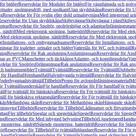
för bidéer
Reservdelar för Moduler för bidéer
För vägghängda och golvs
rinaler, spolningsdrift, med spolkant
Utan skyddskåpa
Reservdelar för 
ng
Reservdelar för För synlig eller dold urinalstyrning
Med integrerad uri
eservdelar för Utan skyddskåpa
Skiljeväggar
Skiljeväggar i plast
Skiljev
ptrar
Reservdelar för Spolrör, spolrörsböjar och adaptrar
Infästningsmate
 nätdrift
Med elektronisk spolning, batteridrift
Reservdelar för Med elektr
e
Med elektronisk spolning, nätdrift
Reservdelar för Med elektronisk spoln
ör
Installations- och ombyggnadssatser
Reservdelar för Installations- oc
ingar för toaletter, urinaler och bidéer
Vattenlås för WC och tvättställ
Re
ning
Reservdelar för Rak anslutning
Anslutningssats
Reservdelar för Ansl
ngar av PVC
Manschetter och täckkåpor
Adapter- och kopplingsdelar
Vatt
delar för Spolrörsförlängningar
Rak anslutning
Reservdelar för Rak ans
 och badrumsmöbler
Tvättställ
Tvättställ
Reservdelar för Tvättställ
Dubbeltvä
 för Handfat
Hörnhandfat
Halvinbyggda tvättställ
Reservdelar för Halvi
Underbyggnadstvättställ
Tillbehör
Propp för avlopp
Infästningsmaterial
Mö
ör Tvättställsunderskåp
För handfat
Reservdelar för För handfat
För tvätts
äll
För tvättställ för bänkskiva
Reservdelar för För tvättställ för bänkskiv
ställ för bänkskiva rektangulärt
Reservdelar för För tvättställ för bänkski
skåp
Mellanhöga skåp
Reservdelar för Mellanhöga skåp
Hängande skåp
R
ningsytor
Tillbehör
Reservdelar för Tillbehör
Lådinsatser och förvaringsb
uttag
Fler tillbehör
Speglar och spegelskåp
Spegel
Reservdelar för Spegel
ing
Reservdelar för Med inbyggd belysning
Tillbehör
Ljuselement
Handta
 montering, nätdrift
Stående montering, batteridrift
Reservdelar för Ståen
hör
Reservdelar för Tillbehör
För tvättställsblandare
Reservdelar för För tv
r handfat
Vattenlås
Reservdelar för Vattenlås
Vattenlås med skiljevägg för