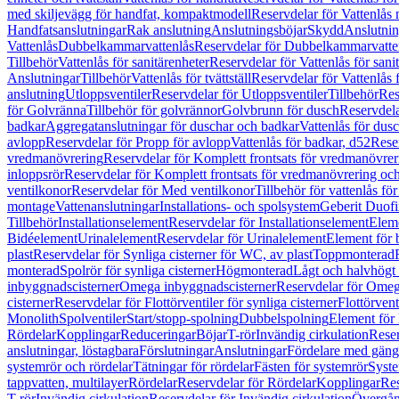
med skiljevägg för handfat, kompaktmodell
Reservdelar för Vattenlås
Handfatsanslutningar
Rak anslutning
Anslutningsböjar
Skydd
Anslutnin
Vattenlås
Dubbelkammarvattenlås
Reservdelar för Dubbelkammarvatte
Tillbehör
Vattenlås för sanitärenheter
Reservdelar för Vattenlås för sani
Anslutningar
Tillbehör
Vattenlås för tvättställ
Reservdelar för Vattenlås fö
anslutning
Utloppsventiler
Reservdelar för Utloppsventiler
Tillbehör
Res
för Golvränna
Tillbehör för golvrännor
Golvbrunn för dusch
Reservdela
badkar
Aggregatanslutningar för duschar och badkar
Vattenlås för dus
avlopp
Reservdelar för Propp för avlopp
Vattenlås för badkar, d52
Reser
vredmanövrering
Reservdelar för Komplett frontsats för vredmanövrer
inloppsrör
Reservdelar för Komplett frontsats för vredmanövrering och
ventilkonor
Reservdelar för Med ventilkonor
Tillbehör för vattenlås fö
montage
Vattenanslutningar
Installations- och spolsystem
Geberit Duof
Tillbehör
Installationselement
Reservdelar för Installationselement
Elem
Bidéelement
Urinalelement
Reservdelar för Urinalelement
Element för 
plast
Reservdelar för Synliga cisterner för WC, av plast
Toppmonterad
monterad
Spolrör för synliga cisterner
Högmonterad
Lågt och halvhögt
inbyggnadscisterner
Omega inbyggnadscisterner
Reservdelar för Omeg
cisterner
Reservdelar för Flottörventiler för synliga cisterner
Flottörvent
Monolith
Spolventiler
Start/stopp-spolning
Dubbelspolning
Element för 
Rördelar
Kopplingar
Reduceringar
Böjar
T-rör
Invändig cirkulation
Reser
anslutningar, löstagbara
Förslutningar
Anslutningar
Fördelare med gäng
systemrör och rördelar
Tätningar för rördelar
Fästen för systemrör
Syst
tappvatten, multilayer
Rördelar
Reservdelar för Rördelar
Kopplingar
Res
T-rör
Invändig cirkulation
Reservdelar för Invändig cirkulation
Övergång