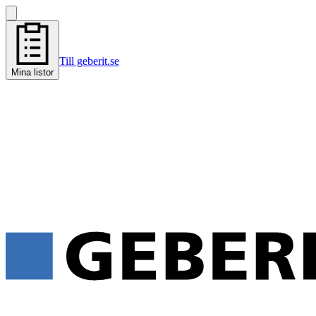
Till geberit.se
Mina listor