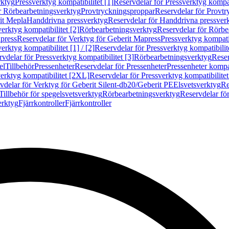
rktyg
Pressverktyg kompatibilitet [1]
Reservdelar för Pressverktyg kompati
r Rörbearbetningsverktyg
Provtryckningsproppar
Reservdelar för Provt
it Mepla
Handdrivna pressverktyg
Reservdelar för Handdrivna pressver
erktyg kompatibilitet [2]
Rörbearbetningsverktyg
Reservdelar för Rörbe
press
Reservdelar för Verktyg för Geberit Mapress
Pressverktyg kompatib
erktyg kompatibilitet [1] / [2]
Reservdelar för Pressverktyg kompatibilitet
vdelar för Pressverktyg kompatibilitet [3]
Rörbearbetningsverktyg
Reser
el
Tillbehör
Pressenheter
Reservdelar för Pressenheter
Pressenheter kompat
erktyg kompatibilitet [2XL]
Reservdelar för Pressverktyg kompatibilite
vdelar för Verktyg för Geberit Silent-db20/Geberit PE
Elsvetsverktyg
Re
Tillbehör för spegelsvetsverktyg
Rörbearbetningsverktyg
Reservdelar fö
erktyg
Fjärrkontroller
Fjärrkontroller