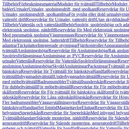
Tillbehör
Förbrukningsmaterial
Moduler för tvättställ
Tillbehör
Moduler 
bidéer
Urinaler
Urinaler, spolningsdrift, med spolkant
Reservdelar för U
Urinaler, spolningsdrift, spolkantlösa
För synlig eller dold urinalstyrni
vattenfri drift
Reservdelar för Urinaler, vattenfri drift
Utan skyddskåpa
R
Tillbehör
Vattenlås och vattenlåstillbehör
Spolrör, spolrörsböjar och ada
elektronisk spolning, nätdrift
Reservdelar för Med elektronisk spolning,
Med pneumatisk spolning
Väggmontage
Reservdelar för Väggmontag
Med elektronisk spolning, batteridrift
Tillbehör
Reservdelar för Tillbeh
adaptrar
Täckplattor
Integrerade styrningar
Fjärrkontroller
Apparatanslutn
tvättställ
Anslutningsböjar
Reservdelar för Anslutningsböjar
Rak anslut
Spolrörsförlängningar
Anslutningar av PVC
Reservdelar för Anslutni
urinaler
Vattenlås
Reservdelar för Vattenlås
Spolrörsförlängningar
Reserv
anslutning
Anslutningsböjar
Skydd
Anslutningar
Packningar
Tvättställ
bänkskiva
Reservdelar för Tvättställ för bänkskiva
Handfat
Reservdelar
tvättställ
Inbyggnadstvättställ
Underbyggnadstvättställ
Reservdelar för 
med möbeltvättställ
Badrumsmöbler
Tvättställsunderskåp
Reservdelar f
För dubbeltvättställ
För möbeltvättställ
Reservdelar för För möbeltvättst
skålform
Reservdelar för För tvättställ för bänkskiva skålform
För tvätt
sidoskåp
Reservdelar för Låga sidoskåp
Högskåp
Reservdelar för Hög
Fler badrumsmöbler
Väggavställningsytor
Reservdelar för Väggavställ
bänkskivor
Handtag
Set fotstöd
Magnettavlor
Eluttag
Reservdelar för El
belysning
Spegelskåp
Reservdelar för Spegelskåp
Med inbyggd belysn
Tvättställsblandare
Stående montering, nätdrift
Reservdelar för Stående
generatordrift
Reservdelar för Stående montering, generatordrift
Tillbe
enheter och tvättställ
Vattenlås för handfat
Reservdelar för Vattenlås fö