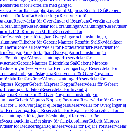
g
Reservdelar för Fördelare med gängad
Set skruv för flänskopplingar
Geberit Mapress Rostfritt Stål
Geberit
rvdelar för Muffar
Reduceringar
Reservdelar för
tagbara
Reservdelar för Övergångar ej löstagbara
Övergångar och
r
Förslutningar
Reservdelar för Förslutningar
Anslutningar
Reservdelar
mrör 1.4401
Rörnipplar
Muffar
Reservdelar för
för Övergångar ej löstagbara
Övergångar och anslutningar,
slutningar
Tillbehör för Geberit Mapress Rostfritt Stål
Skyddskåpor
ör Therm
Rördelar
Reservdelar för Rördelar
Muffar
Reservdelar för
för Övergångar ej löstagbara
Övergångar och anslutningar,
r Förslutningar
Värmeanslutningar
Reservdelar för
 systemrör
Geberit Mapress Elförzinkat Stål
Geberit Mapress
Reduceringar
Reservdelar för Reduceringar
Böjar
Reservdelar för
och anslutningar, löstagbara
Reservdelar för Övergångar och
r för Muffar för värme
Värmeanslutningar
Reservdelar för
Mapress Koppar
Geberit Mapress Koppar
Reservdelar för Geberit
rör
Invändig cirkulation
Reservdelar för Invändig
stagbara
Reservdelar för Övergångar och anslutningar,
utningar
Geberit Mapress Koppar, förkromat
Reservdelar för Geberit
lar för T-rör
Övergångar ej löstagbara
Reservdelar för Övergångar ej
för Reduceringar
Böjar
Reservdelar för Böjar
T-rör
Reservdelar för T-
 anslutningar, löstagbara
Förslutningar
Reservdelar för
n
Systempackningar
Set skruv för flänskopplingar
Geberit Mapress
rvdelar för Reduceringar
Böjar
Reservdelar för Böjar
T-rör
Reservdelar