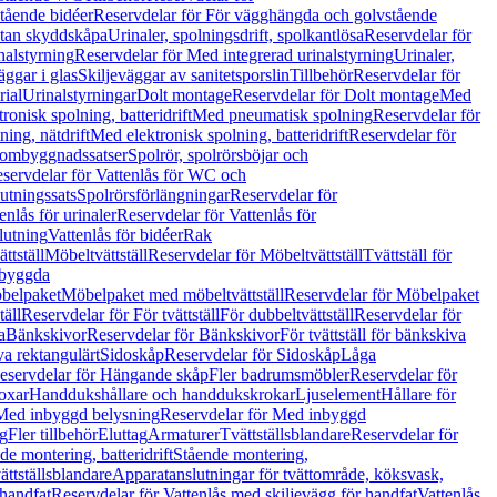
tående bidéer
Reservdelar för För vägghängda och golvstående
Utan skyddskåpa
Urinaler, spolningsdrift, spolkantlösa
Reservdelar för
nalstyrning
Reservdelar för Med integrerad urinalstyrning
Urinaler,
äggar i glas
Skiljeväggar av sanitetsporslin
Tillbehör
Reservdelar för
rial
Urinalstyrningar
Dolt montage
Reservdelar för Dolt montage
Med
onisk spolning, batteridrift
Med pneumatisk spolning
Reservdelar för
ing, nätdrift
Med elektronisk spolning, batteridrift
Reservdelar för
h ombyggnadssatser
Spolrör, spolrörsböjar och
servdelar för Vattenlås för WC och
utningssats
Spolrörsförlängningar
Reservdelar för
enlås för urinaler
Reservdelar för Vattenlås för
lutning
Vattenlås för bidéer
Rak
ttställ
Möbeltvättställ
Reservdelar för Möbeltvättställ
Tvättställ för
nbyggda
belpaket
Möbelpaket med möbeltvättställ
Reservdelar för Möbelpaket
täll
Reservdelar för För tvättställ
För dubbeltvättställ
Reservdelar för
a
Bänkskivor
Reservdelar för Bänkskivor
För tvättställ för bänkskiva
va rektangulärt
Sidoskåp
Reservdelar för Sidoskåp
Låga
eservdelar för Hängande skåp
Fler badrumsmöbler
Reservdelar för
oxar
Handdukshållare och handdukskrokar
Ljuselement
Hållare för
Med inbyggd belysning
Reservdelar för Med inbyggd
g
Fler tillbehör
Eluttag
Armaturer
Tvättställsblandare
Reservdelar för
de montering, batteridrift
Stående montering,
ättställsblandare
Apparatanslutningar för tvättområde, köksvask,
 handfat
Reservdelar för Vattenlås med skiljevägg för handfat
Vattenlås