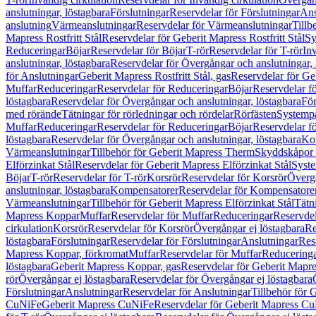
anslutningar, löstagbara
Förslutningar
Reservdelar för Förslutningar
Ans
anslutning
Värmeanslutningar
Reservdelar för Värmeanslutningar
Tillb
Mapress Rostfritt Stål
Reservdelar för Geberit Mapress Rostfritt Stål
Sy
Reduceringar
Böjar
Reservdelar för Böjar
T-rör
Reservdelar för T-rör
In
anslutningar, löstagbara
Reservdelar för Övergångar och anslutningar, 
för Anslutningar
Geberit Mapress Rostfritt Stål, gas
Reservdelar för Geb
Muffar
Reduceringar
Reservdelar för Reduceringar
Böjar
Reservdelar f
löstagbara
Reservdelar för Övergångar och anslutningar, löstagbara
För
med rörände
Tätningar för rörledningar och rördelar
Rörfästen
Systemp
Muffar
Reduceringar
Reservdelar för Reduceringar
Böjar
Reservdelar f
löstagbara
Reservdelar för Övergångar och anslutningar, löstagbara
Ko
Värmeanslutningar
Tillbehör för Geberit Mapress Therm
Skyddskåpor 
Elförzinkat Stål
Reservdelar för Geberit Mapress Elförzinkat Stål
Syste
Böjar
T-rör
Reservdelar för T-rör
Korsrör
Reservdelar för Korsrör
Övergå
anslutningar, löstagbara
Kompensatorer
Reservdelar för Kompensatore
Värmeanslutningar
Tillbehör för Geberit Mapress Elförzinkat Stål
Tätn
Mapress Koppar
Muffar
Reservdelar för Muffar
Reduceringar
Reservdel
cirkulation
Korsrör
Reservdelar för Korsrör
Övergångar ej löstagbara
Re
löstagbara
Förslutningar
Reservdelar för Förslutningar
Anslutningar
Res
Mapress Koppar, förkromat
Muffar
Reservdelar för Muffar
Reducering
löstagbara
Geberit Mapress Koppar, gas
Reservdelar för Geberit Mapr
rör
Övergångar ej löstagbara
Reservdelar för Övergångar ej löstagbara
Förslutningar
Anslutningar
Reservdelar för Anslutningar
Tillbehör för
CuNiFe
Geberit Mapress CuNiFe
Reservdelar för Geberit Mapress C