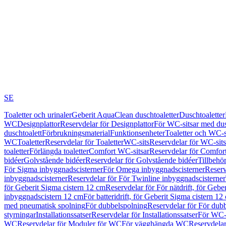
SE
Toaletter och urinaler
Geberit AquaClean duschtoaletter
Duschtoaletter
WC
Designplattor
Reservdelar för Designplattor
För WC-sitsar med du
duschtoalett
Förbrukningsmaterial
Funktionsenheter
Toaletter och WC-s
WC
Toaletter
Reservdelar för Toaletter
WC-sits
Reservdelar för WC-sits
toaletter
Förlängda toaletter
Comfort WC-sitsar
Reservdelar för Comfor
bidéer
Golvstående bidéer
Reservdelar för Golvstående bidéer
Tillbehö
För Sigma inbyggnadscisterner
För Omega inbyggnadscisterner
Reserv
inbyggnadscisterner
Reservdelar för För Twinline inbyggnadscisterner
för Geberit Sigma cistern 12 cm
Reservdelar för För nätdrift, för Gebe
inbyggnadscistern 12 cm
För batteridrift, för Geberit Sigma cistern 12
med pneumatisk spolning
För dubbelspolning
Reservdelar för För dub
styrningar
Installationssatser
Reservdelar för Installationssatser
För WC-s
WC
Reservdelar för Moduler för WC
För vägghängda WC
Reservdela