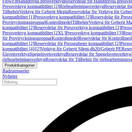
FlowFit
Handdrivna pressverktyg
Reservdelar för Handdrivna pressve
Pressverktyg kompatibilitet [2]
Rörbearbetningsverktyg
Reservdelar fö
Tillbehör
Verktyg för Geberit Mepla
Reservdelar för Verktyg för Geber
kompatibilitet [1]
Pressverktyg kompatibilitet [2]
Reservdelar för Pressv
Provtryckningsproppar
Kontrollmedel
Tillbehör
Verktyg för Geberit Ma
kompatibilitet [2]
Reservdelar för Pressverktyg kompatibilitet [2]
Pressv
Pressverktyg kompatibilitet [2XL]
Pressverktyg kompatibilitet [3]
Reser
för Provtryckningsproppar
Kontrollmedel
Reservdelar för Kontrollmed
kompatibilitet [2]
Reservdelar för Pressenheter kompatibilitet [2]
Pressv
kompatibilitet [4]/[2]
Verktyg för Geberit Silent-db20/Geberit PE
Reser
Elsvetsverktyg
Spegelsvetsverktyg
Reservdelar för Spegelsvetsverktyg
rörbearbetningsverktyg
Reservdelar för Tillbehör för rörbearbetningsv
Produktkategorier
Badrumsserier
Nyheter