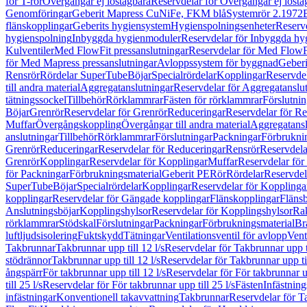
för T-rör
Övergångar ej löstagbara
Reservdelar för Övergångar ej lösta
Genomföringar
Geberit Mapress CuNiFe, FKM blå
Systemrör 2.1972
flänskopplingar
Geberits hygiensystem
Hygienspolningsenheter
Reserv
hygienspolning
Inbyggda hygienmoduler
Reservdelar för Inbyggda h
Kulventiler
Med FlowFit pressanslutningar
Reservdelar för Med FlowFi
för Med Mapress pressanslutningar
Avloppssystem för byggnad
Geberi
Rensrör
Rördelar SuperTube
Böjar
Specialrördelar
Kopplingar
Reservdel
till andra material
Aggregatanslutningar
Reservdelar för Aggregatanslu
tätningssockel
Tillbehör
Rörklammrar
Fästen för rörklammrar
Förslutnin
Böjar
Grenrör
Reservdelar för Grenrör
Reduceringar
Reservdelar för R
Muffar
Övergångskoppling
Övergångar till andra material
Aggregatansl
anslutningar
Tillbehör
Rörklammrar
Förslutningar
Packningar
Förbrukni
Grenrör
Reduceringar
Reservdelar för Reduceringar
Rensrör
Reservdela
Grenrör
Kopplingar
Reservdelar för Kopplingar
Muffar
Reservdelar för
för Packningar
Förbrukningsmaterial
Geberit PE
Rör
Rördelar
Reservdel
SuperTube
Böjar
Specialrördelar
Kopplingar
Reservdelar för Kopplinga
kopplingar
Reservdelar för Gängade kopplingar
Flänskopplingar
Fläns
Anslutningsböjar
Kopplingshylsor
Reservdelar för Kopplingshylsor
Rak
rörklammrar
Stödskal
Förslutningar
Packningar
Förbrukningsmaterial
Br
luftljudsisolering
Fuktskydd
Tätningar
Ventilationsventil för avlopp
Vent
Takbrunnar
Takbrunnar upp till 12 l/s
Reservdelar för Takbrunnar upp ti
stödrännor
Takbrunnar upp till 12 l/s
Reservdelar för Takbrunnar upp til
ångspärr
För takbrunnar upp till 12 l/s
Reservdelar för För takbrunnar up
till 25 l/s
Reservdelar för För takbrunnar upp till 25 l/s
Fästen
Infästnin
infästningar
Konventionell takavvattning
Takbrunnar
Reservdelar för T