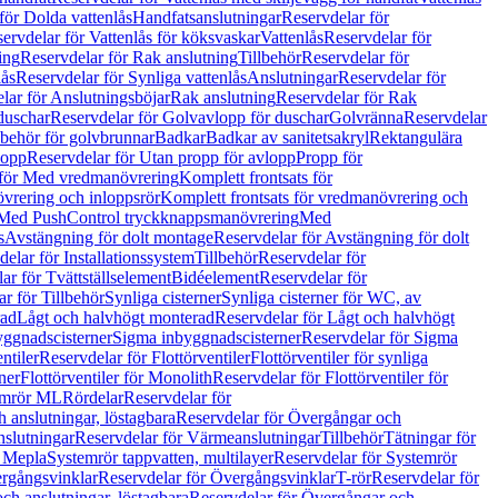
för Dolda vattenlås
Handfatsanslutningar
Reservdelar för
ervdelar för Vattenlås för köksvaskar
Vattenlås
Reservdelar för
ing
Reservdelar för Rak anslutning
Tillbehör
Reservdelar för
lås
Reservdelar för Synliga vattenlås
Anslutningar
Reservdelar för
lar för Anslutningsböjar
Rak anslutning
Reservdelar för Rak
duschar
Reservdelar för Golvavlopp för duschar
Golvränna
Reservdelar
lbehör för golvbrunnar
Badkar
Badkar av sanitetsakryl
Rektangulära
lopp
Reservdelar för Utan propp för avlopp
Propp för
 för Med vredmanövrering
Komplett frontsats för
vrering och inloppsrör
Komplett frontsats för vredmanövrering och
 Med PushControl tryckknappsmanövrering
Med
s
Avstängning för dolt montage
Reservdelar för Avstängning för dolt
elar för Installationssystem
Tillbehör
Reservdelar för
ar för Tvättställselement
Bidéelement
Reservdelar för
r för Tillbehör
Synliga cisterner
Synliga cisterner för WC, av
rad
Lågt och halvhögt monterad
Reservdelar för Lågt och halvhögt
yggnadscisterner
Sigma inbyggnadscisterner
Reservdelar för Sigma
ntiler
Reservdelar för Flottörventiler
Flottörventiler för synliga
ner
Flottörventiler för Monolith
Reservdelar för Flottörventiler för
emrör ML
Rördelar
Reservdelar för
 anslutningar, löstagbara
Reservdelar för Övergångar och
slutningar
Reservdelar för Värmeanslutningar
Tillbehör
Tätningar för
 Mepla
Systemrör tappvatten, multilayer
Reservdelar för Systemrör
rgångsvinklar
Reservdelar för Övergångsvinklar
T-rör
Reservdelar för
ch anslutningar, löstagbara
Reservdelar för Övergångar och