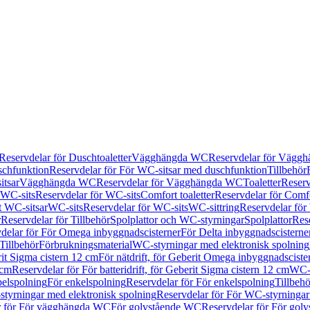
Reservdelar för Duschtoaletter
Vägghängda WC
Reservdelar för Vägg
schfunktion
Reservdelar för För WC-sitsar med duschfunktion
Tillbehör
itsar
Vägghängda WC
Reservdelar för Vägghängda WC
Toaletter
Reserv
WC-sits
Reservdelar för WC-sits
Comfort toaletter
Reservdelar för Comfo
t WC-sitsar
WC-sits
Reservdelar för WC-sits
WC-sittring
Reservdelar för
r
Reservdelar för Tillbehör
Spolplattor och WC-styrningar
Spolplattor
Rese
delar för För Omega inbyggnadscisterner
För Delta inbyggnadscisterne
Tillbehör
Förbrukningsmaterial
WC-styrningar med elektronisk spolning
rit Sigma cistern 12 cm
För nätdrift, för Geberit Omega inbyggnadscist
 cm
Reservdelar för För batteridrift, för Geberit Sigma cistern 12 cm
WC-s
belspolning
För enkelspolning
Reservdelar för För enkelspolning
Tillbeh
tyrningar med elektronisk spolning
Reservdelar för För WC-styrningar
r för För vägghängda WC
För golvstående WC
Reservdelar för För gol