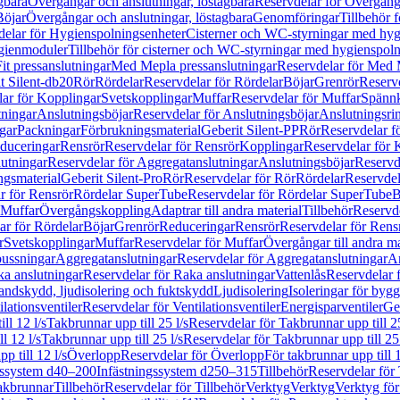
gbara
Övergångar och anslutningar, löstagbara
Reservdelar för Övergånga
Böjar
Övergångar och anslutningar, löstagbara
Genomföringar
Tillbehör 
delar för Hygienspolningsenheter
Cisterner och WC-styrningar med hyg
ygienmoduler
Tillbehör för cisterner och WC-styrningar med hygienspol
t pressanslutningar
Med Mepla pressanslutningar
Reservdelar för Med 
t Silent-db20
Rör
Rördelar
Reservdelar för Rördelar
Böjar
Grenrör
Reservd
ar för Kopplingar
Svetskopplingar
Muffar
Reservdelar för Muffar
Spännk
tningar
Anslutningsböjar
Reservdelar för Anslutningsböjar
Anslutningsri
gar
Packningar
Förbrukningsmaterial
Geberit Silent-PP
Rör
Reservdelar f
educeringar
Rensrör
Reservdelar för Rensrör
Kopplingar
Reservdelar för 
utningar
Reservdelar för Aggregatanslutningar
Anslutningsböjar
Reservd
ngsmaterial
Geberit Silent-Pro
Rör
Reservdelar för Rör
Rördelar
Reservdel
r för Rensrör
Rördelar SuperTube
Reservdelar för Rördelar SuperTube
B
 Muffar
Övergångskoppling
Adaptrar till andra material
Tillbehör
Reservde
ar för Rördelar
Böjar
Grenrör
Reduceringar
Rensrör
Reservdelar för Rens
r
Svetskopplingar
Muffar
Reservdelar för Muffar
Övergångar till andra ma
bussningar
Aggregatanslutningar
Reservdelar för Aggregatanslutningar
An
a anslutningar
Reservdelar för Raka anslutningar
Vattenlås
Reservdelar f
andskydd, ljudisolering och fuktskydd
Ljudisolering
Isoleringar för byg
ilationsventiler
Reservdelar för Ventilationsventiler
Energisparventiler
Ge
ll 12 l/s
Takbrunnar upp till 25 l/s
Reservdelar för Takbrunnar upp till 25
l 12 l/s
Takbrunnar upp till 25 l/s
Reservdelar för Takbrunnar upp till 25 
p till 12 l/s
Överlopp
Reservdelar för Överlopp
För takbrunnar upp till 1
gssystem d40–200
Infästningssystem d250–315
Tillbehör
Reservdelar för 
akbrunnar
Tillbehör
Reservdelar för Tillbehör
Verktyg
Verktyg
Verktyg för