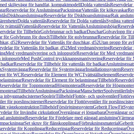
 med skiljevägg för handfat, kompaktmodell
Dolda vattenlås
Reservdelar 
gar
Reservdelar för Anslutningar
Packningar
Vattenlås för köksvaskar
Res
nlås
Diskhoanslutningar
Reservdelar för Diskhoanslutningar
Rak anslutn
tärenheter
Dolda vattenlås
Reservdelar för Dolda vattenlås
Synliga vatten
r tvättställ
Vattenlås
Reservdelar för Vattenlås
Anslutningsböjar
Reservde
ervdelar för Tillbehör
Golvbrunnar och badkar
Duschar
Golvavlopp för 
r för Golvbrunn för dusch
Tillbehör för golvbrunnar
Reservdelar för Til
chkar, d52
Reservdelar för Vattenlås för duschkar, d52
Utan propp för av
vdelar för Vattenlås för badkar, d52
Med vredmanövrering
Reservdelar
ing
Med vredmanövrering och inloppsrör
Reservdelar för Med vredmanö
 inloppsrör
Med PushControl tryckknappsmanövrering
Reservdelar för
r badkar
Reservdelar för Tillbehör för vattenlås för badkar
Anslutningssat
ix
Systemväggar
Reservdelar för Systemväggar
Installationssystem
Reservd
ent för WC
Reservdelar för Element för WC
Tvättställselement
Reservdel
belastningar
Reservdelar för Element för belastningar
Tillbehör
Reservdela
Reservdelar för Toppmonterad
Högmonterad
Reservdelar för Högmonte
 monterad
Tillbehör
Anslutningar
Packningar
Manschetter
Spolventiler
Inb
a inbyggnadscisterner
Spolrör
Tillbehör
Flottör- och spolventiler
Flottörve
iler för porslinscisterner
Reservdelar för Flottörventiler för porslinscister
lätt väggkonstruktion
Tillbehör
Försörjningssystem
Geberit FlowFit
Syst
vdelar för Invändig cirkulation
Övergångar ej löstagbara
Övergångar och
ad anslutning
Reservdelar för Fördelare med gängad anslutning
Värmean
empackningar
Set skruv för flänskopplingar
Förbrukningsmaterial
Geberit
ervdelar för Kopplingar
Reduceringar
Reservdelar för Reduceringar
Öve
ar ej löstagbara
Reservdelar för Övergångar ej löstagbara
Övergångar o