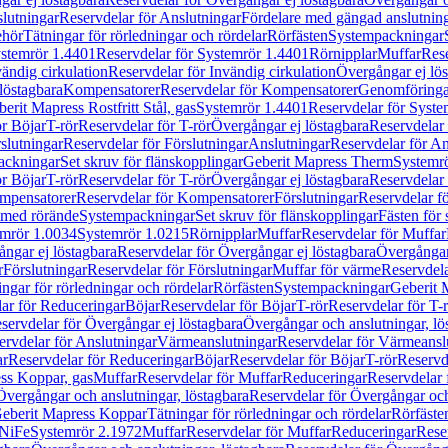
lutningar
Reservdelar för Anslutningar
Fördelare med gängad anslutnin
ehör
Tätningar för rörledningar och rördelar
Rörfästen
Systempackningar
stemrör 1.4401
Reservdelar för Systemrör 1.4401
Rörnipplar
Muffar
Rese
vändig cirkulation
Reservdelar för Invändig cirkulation
Övergångar ej lös
löstagbara
Kompensatorer
Reservdelar för Kompensatorer
Genomföringa
erit Mapress Rostfritt Stål, gas
Systemrör 1.4401
Reservdelar för Syste
ör Böjar
T-rör
Reservdelar för T-rör
Övergångar ej löstagbara
Reservdelar 
slutningar
Reservdelar för Förslutningar
Anslutningar
Reservdelar för An
ackningar
Set skruv för flänskopplingar
Geberit Mapress Therm
Systemr
ör Böjar
T-rör
Reservdelar för T-rör
Övergångar ej löstagbara
Reservdelar 
mpensatorer
Reservdelar för Kompensatorer
Förslutningar
Reservdelar fö
med rörände
Systempackningar
Set skruv för flänskopplingar
Fästen för
mrör 1.0034
Systemrör 1.0215
Rörnipplar
Muffar
Reservdelar för Muffar
ngar ej löstagbara
Reservdelar för Övergångar ej löstagbara
Övergångar 
r
Förslutningar
Reservdelar för Förslutningar
Muffar för värme
Reservdela
ingar för rörledningar och rördelar
Rörfästen
Systempackningar
Geberit 
ar för Reduceringar
Böjar
Reservdelar för Böjar
T-rör
Reservdelar för T-
servdelar för Övergångar ej löstagbara
Övergångar och anslutningar, lö
ervdelar för Anslutningar
Värmeanslutningar
Reservdelar för Värmeansl
ar
Reservdelar för Reduceringar
Böjar
Reservdelar för Böjar
T-rör
Reservde
ess Koppar, gas
Muffar
Reservdelar för Muffar
Reduceringar
Reservdelar 
Övergångar och anslutningar, löstagbara
Reservdelar för Övergångar och
 Geberit Mapress Koppar
Tätningar för rörledningar och rördelar
Rörfäste
uNiFe
Systemrör 2.1972
Muffar
Reservdelar för Muffar
Reduceringar
Rese