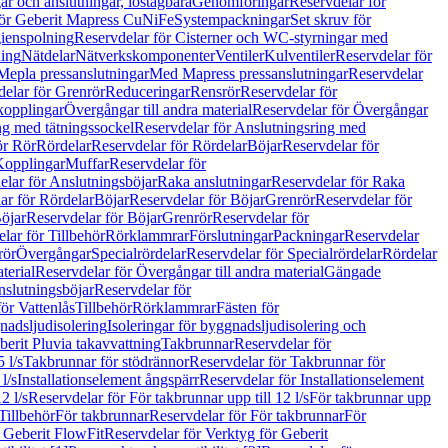
r och anslutningar, löstagbara
Genomföringar
Reservdelar för
för Geberit Mapress CuNiFe
Systempackningar
Set skruv för
ienspolning
Reservdelar för Cisterner och WC-styrningar med
ning
Nätdelar
Nätverkskomponenter
Ventiler
Kulventiler
Reservdelar för
Mepla pressanslutningar
Med Mapress pressanslutningar
Reservdelar
elar för Grenrör
Reduceringar
Rensrör
Reservdelar för
opplingar
Övergångar till andra material
Reservdelar för Övergångar
ng med tätningssockel
Reservdelar för Anslutningsring med
ör Rör
Rördelar
Reservdelar för Rördelar
Böjar
Reservdelar för
Kopplingar
Muffar
Reservdelar för
elar för Anslutningsböjar
Raka anslutningar
Reservdelar för Raka
ar för Rördelar
Böjar
Reservdelar för Böjar
Grenrör
Reservdelar för
öjar
Reservdelar för Böjar
Grenrör
Reservdelar för
lar för Tillbehör
Rörklammrar
Förslutningar
Packningar
Reservdelar
rör
Övergångar
Specialrördelar
Reservdelar för Specialrördelar
Rördelar
terial
Reservdelar för Övergångar till andra material
Gängade
slutningsböjar
Reservdelar för
ör Vattenlås
Tillbehör
Rörklammrar
Fästen för
gnadsljudisolering
Isoleringar för byggnadsljudisolering och
berit Pluvia takavvattning
Takbrunnar
Reservdelar för
 l/s
Takbrunnar för stödrännor
Reservdelar för Takbrunnar för
l/s
Installationselement ångspärr
Reservdelar för Installationselement
2 l/s
Reservdelar för För takbrunnar upp till 12 l/s
För takbrunnar upp
Tillbehör
För takbrunnar
Reservdelar för För takbrunnar
För
 Geberit FlowFit
Reservdelar för Verktyg för Geberit