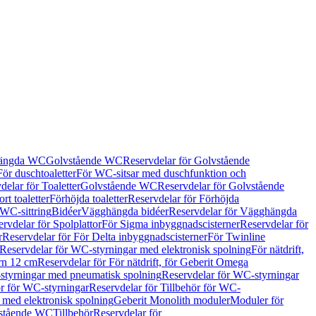
hängda WC
Golvstående WC
Reservdelar för Golvstående
För duschtoaletter
För WC-sitsar med duschfunktion och
delar för Toaletter
Golvstående WC
Reservdelar för Golvstående
rt toaletter
Förhöjda toaletter
Reservdelar för Förhöjda
 WC-sittring
Bidéer
Vägghängda bidéer
Reservdelar för Vägghängda
rvdelar för Spolplattor
För Sigma inbyggnadscisterner
Reservdelar för
r
Reservdelar för För Delta inbyggnadscisterner
För Twinline
Reservdelar för WC-styrningar med elektronisk spolning
För nätdrift,
ern 12 cm
Reservdelar för För nätdrift, för Geberit Omega
tyrningar med pneumatisk spolning
Reservdelar för WC-styrningar
ör för WC-styrningar
Reservdelar för Tillbehör för WC-
 med elektronisk spolning
Geberit Monolith moduler
Moduler för
vstående WC
Tillbehör
Reservdelar för