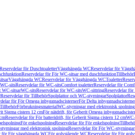
Reservdelar för Duschtoaletter
Vägghängda WC
Reservdelar för Vägg
schfunktion
Reservdelar för För WC-sitsar med duschfunktion
Tillbehör
itsar
Vägghängda WC
Reservdelar för Vägghängda WC
Toaletter
Reserv
WC-sits
Reservdelar för WC-sits
Comfort toaletter
Reservdelar för Comfo
t WC-sitsar
WC-sits
Reservdelar för WC-sits
WC-sittring
Reservdelar för
r
Reservdelar för Tillbehör
Spolplattor och WC-styrningar
Spolplattor
Rese
delar för För Omega inbyggnadscisterner
För Delta inbyggnadscisterne
Tillbehör
Förbrukningsmaterial
WC-styrningar med elektronisk spolning
rit Sigma cistern 12 cm
För nätdrift, för Geberit Omega inbyggnadscist
 cm
Reservdelar för För batteridrift, för Geberit Sigma cistern 12 cm
WC-s
belspolning
För enkelspolning
Reservdelar för För enkelspolning
Tillbeh
tyrningar med elektronisk spolning
Reservdelar för För WC-styrningar
r för För vägghängda WC
För golvstående WC
Reservdelar för För gol