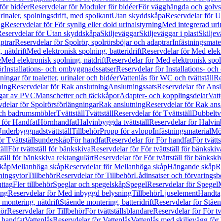
för bidéer
Reservdelar för Moduler för bidéer
För vägghängda och golvs
rinaler, spolningsdrift, med spolkant
Utan skyddskåpa
Reservdelar för 
ng
Reservdelar för För synlig eller dold urinalstyrning
Med integrerad uri
eservdelar för Utan skyddskåpa
Skiljeväggar
Skiljeväggar i plast
Skiljev
ptrar
Reservdelar för Spolrör, spolrörsböjar och adaptrar
Infästningsmate
 nätdrift
Med elektronisk spolning, batteridrift
Reservdelar för Med elektr
e
Med elektronisk spolning, nätdrift
Reservdelar för Med elektronisk spoln
ör
Installations- och ombyggnadssatser
Reservdelar för Installations- oc
ingar för toaletter, urinaler och bidéer
Vattenlås för WC och tvättställ
Re
ning
Reservdelar för Rak anslutning
Anslutningssats
Reservdelar för Ansl
ngar av PVC
Manschetter och täckkåpor
Adapter- och kopplingsdelar
Vatt
delar för Spolrörsförlängningar
Rak anslutning
Reservdelar för Rak ans
 och badrumsmöbler
Tvättställ
Tvättställ
Reservdelar för Tvättställ
Dubbeltvä
 för Handfat
Hörnhandfat
Halvinbyggda tvättställ
Reservdelar för Halvi
Underbyggnadstvättställ
Tillbehör
Propp för avlopp
Infästningsmaterial
Mö
ör Tvättställsunderskåp
För handfat
Reservdelar för För handfat
För tvätts
äll
För tvättställ för bänkskiva
Reservdelar för För tvättställ för bänkskiv
ställ för bänkskiva rektangulärt
Reservdelar för För tvättställ för bänkski
skåp
Mellanhöga skåp
Reservdelar för Mellanhöga skåp
Hängande skåp
R
ningsytor
Tillbehör
Reservdelar för Tillbehör
Lådinsatser och förvaringsb
uttag
Fler tillbehör
Speglar och spegelskåp
Spegel
Reservdelar för Spegel
ing
Reservdelar för Med inbyggd belysning
Tillbehör
Ljuselement
Handta
 montering, nätdrift
Stående montering, batteridrift
Reservdelar för Ståen
hör
Reservdelar för Tillbehör
För tvättställsblandare
Reservdelar för För tv
r handfat
Vattenlås
Reservdelar för Vattenlås
Vattenlås med skiljevägg för