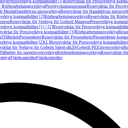
rktyg
Pressverktyg kompatibilitet [1]
Reservdelar för Pressverktyg kompati
r Rörbearbetningsverktyg
Provtryckningsproppar
Reservdelar för Provt
it Mepla
Handdrivna pressverktyg
Reservdelar för Handdrivna pressver
erktyg kompatibilitet [2]
Rörbearbetningsverktyg
Reservdelar för Rörbe
press
Reservdelar för Verktyg för Geberit Mapress
Pressverktyg kompatib
erktyg kompatibilitet [1] / [2]
Reservdelar för Pressverktyg kompatibilitet
vdelar för Pressverktyg kompatibilitet [3]
Rörbearbetningsverktyg
Reser
el
Tillbehör
Pressenheter
Reservdelar för Pressenheter
Pressenheter kompat
erktyg kompatibilitet [2XL]
Reservdelar för Pressverktyg kompatibilite
vdelar för Verktyg för Geberit Silent-db20/Geberit PE
Elsvetsverktyg
Re
Tillbehör för spegelsvetsverktyg
Rörbearbetningsverktyg
Reservdelar fö
erktyg
Fjärrkontroller
Fjärrkontroller