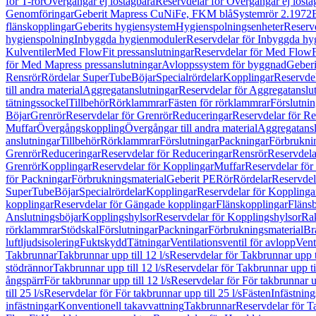
för T-rör
Övergångar ej löstagbara
Reservdelar för Övergångar ej lösta
Genomföringar
Geberit Mapress CuNiFe, FKM blå
Systemrör 2.1972
flänskopplingar
Geberits hygiensystem
Hygienspolningsenheter
Reserv
hygienspolning
Inbyggda hygienmoduler
Reservdelar för Inbyggda h
Kulventiler
Med FlowFit pressanslutningar
Reservdelar för Med FlowFi
för Med Mapress pressanslutningar
Avloppssystem för byggnad
Geberi
Rensrör
Rördelar SuperTube
Böjar
Specialrördelar
Kopplingar
Reservdel
till andra material
Aggregatanslutningar
Reservdelar för Aggregatanslu
tätningssockel
Tillbehör
Rörklammrar
Fästen för rörklammrar
Förslutnin
Böjar
Grenrör
Reservdelar för Grenrör
Reduceringar
Reservdelar för R
Muffar
Övergångskoppling
Övergångar till andra material
Aggregatansl
anslutningar
Tillbehör
Rörklammrar
Förslutningar
Packningar
Förbrukni
Grenrör
Reduceringar
Reservdelar för Reduceringar
Rensrör
Reservdela
Grenrör
Kopplingar
Reservdelar för Kopplingar
Muffar
Reservdelar för
för Packningar
Förbrukningsmaterial
Geberit PE
Rör
Rördelar
Reservdel
SuperTube
Böjar
Specialrördelar
Kopplingar
Reservdelar för Kopplinga
kopplingar
Reservdelar för Gängade kopplingar
Flänskopplingar
Fläns
Anslutningsböjar
Kopplingshylsor
Reservdelar för Kopplingshylsor
Rak
rörklammrar
Stödskal
Förslutningar
Packningar
Förbrukningsmaterial
Br
luftljudsisolering
Fuktskydd
Tätningar
Ventilationsventil för avlopp
Vent
Takbrunnar
Takbrunnar upp till 12 l/s
Reservdelar för Takbrunnar upp ti
stödrännor
Takbrunnar upp till 12 l/s
Reservdelar för Takbrunnar upp til
ångspärr
För takbrunnar upp till 12 l/s
Reservdelar för För takbrunnar up
till 25 l/s
Reservdelar för För takbrunnar upp till 25 l/s
Fästen
Infästnin
infästningar
Konventionell takavvattning
Takbrunnar
Reservdelar för T