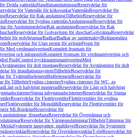
för Dolda vattenlås
Handfatsanslutningar
Reservdelar för
ervdelar för Vattenlås för köksvaskar
Vattenlås
Reservdelar för
ing
Reservdelar för Rak anslutning
Tillbehör
Reservdelar för
lås
Reservdelar för Synliga vattenlås
Anslutningar
Reservdelar för
lar för Anslutningsböjar
Rak anslutning
Reservdelar för Rak
duschar
Reservdelar för Golvavlopp för duschar
Golvränna
Reservdelar
lbehör för golvbrunnar
Badkar
Badkar av sanitetsakryl
Rektangulära
lopp
Reservdelar för Utan propp för avlopp
Propp för
 för Med vredmanövrering
Komplett frontsats för
vrering och inloppsrör
Komplett frontsats för vredmanövrering och
 Med PushControl tryckknappsmanövrering
Med
s
Avstängning för dolt montage
Reservdelar för Avstängning för dolt
elar för Installationssystem
Tillbehör
Reservdelar för
ar för Tvättställselement
Bidéelement
Reservdelar för
r för Tillbehör
Synliga cisterner
Synliga cisterner för WC, av
rad
Lågt och halvhögt monterad
Reservdelar för Lågt och halvhögt
yggnadscisterner
Sigma inbyggnadscisterner
Reservdelar för Sigma
ntiler
Reservdelar för Flottörventiler
Flottörventiler för synliga
ner
Flottörventiler för Monolith
Reservdelar för Flottörventiler för
emrör ML
Rördelar
Reservdelar för
 anslutningar, löstagbara
Reservdelar för Övergångar och
slutningar
Reservdelar för Värmeanslutningar
Tillbehör
Tätningar för
 Mepla
Systemrör tappvatten, multilayer
Reservdelar för Systemrör
rgångsvinklar
Reservdelar för Övergångsvinklar
T-rör
Reservdelar för
ch anslutningar, löstagbara
Reservdelar för Övergångar och