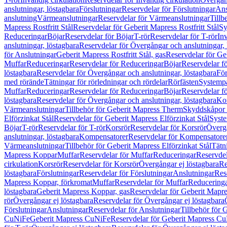
anslutningar, löstagbara
Förslutningar
Reservdelar för Förslutningar
Ans
anslutning
Värmeanslutningar
Reservdelar för Värmeanslutningar
Tillb
Mapress Rostfritt Stål
Reservdelar för Geberit Mapress Rostfritt Stål
Sy
Reduceringar
Böjar
Reservdelar för Böjar
T-rör
Reservdelar för T-rör
In
anslutningar, löstagbara
Reservdelar för Övergångar och anslutningar, 
för Anslutningar
Geberit Mapress Rostfritt Stål, gas
Reservdelar för Geb
Muffar
Reduceringar
Reservdelar för Reduceringar
Böjar
Reservdelar f
löstagbara
Reservdelar för Övergångar och anslutningar, löstagbara
För
med rörände
Tätningar för rörledningar och rördelar
Rörfästen
Systemp
Muffar
Reduceringar
Reservdelar för Reduceringar
Böjar
Reservdelar f
löstagbara
Reservdelar för Övergångar och anslutningar, löstagbara
Ko
Värmeanslutningar
Tillbehör för Geberit Mapress Therm
Skyddskåpor 
Elförzinkat Stål
Reservdelar för Geberit Mapress Elförzinkat Stål
Syste
Böjar
T-rör
Reservdelar för T-rör
Korsrör
Reservdelar för Korsrör
Övergå
anslutningar, löstagbara
Kompensatorer
Reservdelar för Kompensatore
Värmeanslutningar
Tillbehör för Geberit Mapress Elförzinkat Stål
Tätn
Mapress Koppar
Muffar
Reservdelar för Muffar
Reduceringar
Reservdel
cirkulation
Korsrör
Reservdelar för Korsrör
Övergångar ej löstagbara
Re
löstagbara
Förslutningar
Reservdelar för Förslutningar
Anslutningar
Res
Mapress Koppar, förkromat
Muffar
Reservdelar för Muffar
Reducering
löstagbara
Geberit Mapress Koppar, gas
Reservdelar för Geberit Mapr
rör
Övergångar ej löstagbara
Reservdelar för Övergångar ej löstagbara
Förslutningar
Anslutningar
Reservdelar för Anslutningar
Tillbehör för
CuNiFe
Geberit Mapress CuNiFe
Reservdelar för Geberit Mapress C