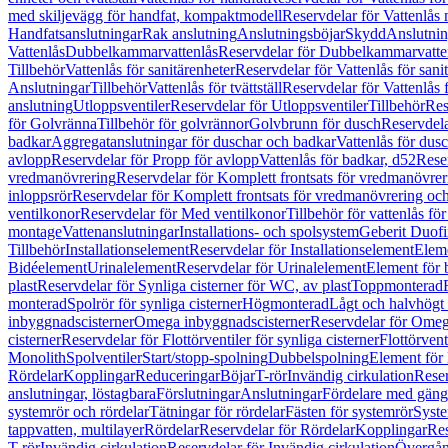
med skiljevägg för handfat, kompaktmodell
Reservdelar för Vattenlås
Handfatsanslutningar
Rak anslutning
Anslutningsböjar
Skydd
Anslutnin
Vattenlås
Dubbelkammarvattenlås
Reservdelar för Dubbelkammarvatte
Tillbehör
Vattenlås för sanitärenheter
Reservdelar för Vattenlås för sani
Anslutningar
Tillbehör
Vattenlås för tvättställ
Reservdelar för Vattenlås fö
anslutning
Utloppsventiler
Reservdelar för Utloppsventiler
Tillbehör
Res
för Golvränna
Tillbehör för golvrännor
Golvbrunn för dusch
Reservdela
badkar
Aggregatanslutningar för duschar och badkar
Vattenlås för dus
avlopp
Reservdelar för Propp för avlopp
Vattenlås för badkar, d52
Reser
vredmanövrering
Reservdelar för Komplett frontsats för vredmanövrer
inloppsrör
Reservdelar för Komplett frontsats för vredmanövrering och
ventilkonor
Reservdelar för Med ventilkonor
Tillbehör för vattenlås fö
montage
Vattenanslutningar
Installations- och spolsystem
Geberit Duof
Tillbehör
Installationselement
Reservdelar för Installationselement
Elem
Bidéelement
Urinalelement
Reservdelar för Urinalelement
Element för 
plast
Reservdelar för Synliga cisterner för WC, av plast
Toppmonterad
monterad
Spolrör för synliga cisterner
Högmonterad
Lågt och halvhögt
inbyggnadscisterner
Omega inbyggnadscisterner
Reservdelar för Omeg
cisterner
Reservdelar för Flottörventiler för synliga cisterner
Flottörvent
Monolith
Spolventiler
Start/stopp-spolning
Dubbelspolning
Element för 
Rördelar
Kopplingar
Reduceringar
Böjar
T-rör
Invändig cirkulation
Reser
anslutningar, löstagbara
Förslutningar
Anslutningar
Fördelare med gäng
systemrör och rördelar
Tätningar för rördelar
Fästen för systemrör
Syst
tappvatten, multilayer
Rördelar
Reservdelar för Rördelar
Kopplingar
Res
T-rör
Invändig cirkulation
Reservdelar för Invändig cirkulation
Övergång