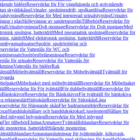
tående bidéer
Reservdelar för För vägghängda och golvstående
Utan skyddskåpa
Urinaler, spolningsdrift, spolkantlösa
Reservdelar för
nalstyrning
Reservdelar för Med integrerad urinalstyrning
Urinaler,
äggar i glas
Skiljeväggar av sanitetsporslin
Tillbehör
Reservdelar för
rial
Urinalstyrningar
Dolt montage
Reservdelar för Dolt montage
Med
onisk spolning, batteridrift
Med pneumatisk spolning
Reservdelar för
ing, nätdrift
Med elektronisk spolning, batteridrift
Reservdelar för
h ombyggnadssatser
Spolrör, spolrörsböjar och
servdelar för Vattenlås för WC och
utningssats
Spolrörsförlängningar
Reservdelar för
enlås för urinaler
Reservdelar för Vattenlås för
lutning
Vattenlås för bidéer
Rak
ttställ
Möbeltvättställ
Reservdelar för Möbeltvättställ
Tvättställ för
nbyggda
belpaket
Möbelpaket med möbeltvättställ
Reservdelar för Möbelpaket
täll
Reservdelar för För tvättställ
För dubbeltvättställ
Reservdelar för
a
Bänkskivor
Reservdelar för Bänkskivor
För tvättställ för bänkskiva
va rektangulärt
Sidoskåp
Reservdelar för Sidoskåp
Låga
eservdelar för Hängande skåp
Fler badrumsmöbler
Reservdelar för
oxar
Handdukshållare och handdukskrokar
Ljuselement
Hållare för
Med inbyggd belysning
Reservdelar för Med inbyggd
g
Fler tillbehör
Eluttag
Armaturer
Tvättställsblandare
Reservdelar för
de montering, batteridrift
Stående montering,
ättställsblandare
Apparatanslutningar för tvättområde, köksvask,
 handfat
Reservdelar för Vattenlås med skiljevägg för handfat
Vattenlås