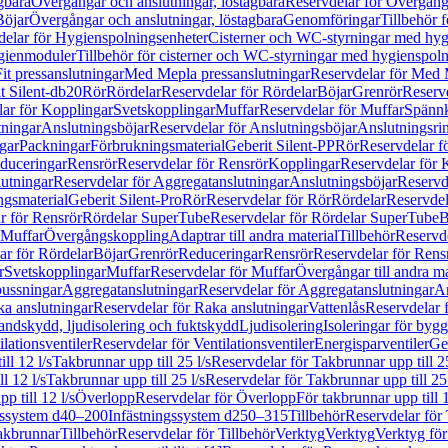
gbara
Övergångar och anslutningar, löstagbara
Reservdelar för Övergånga
Böjar
Övergångar och anslutningar, löstagbara
Genomföringar
Tillbehör 
delar för Hygienspolningsenheter
Cisterner och WC-styrningar med hyg
ygienmoduler
Tillbehör för cisterner och WC-styrningar med hygienspol
t pressanslutningar
Med Mepla pressanslutningar
Reservdelar för Med 
t Silent-db20
Rör
Rördelar
Reservdelar för Rördelar
Böjar
Grenrör
Reservd
ar för Kopplingar
Svetskopplingar
Muffar
Reservdelar för Muffar
Spännk
tningar
Anslutningsböjar
Reservdelar för Anslutningsböjar
Anslutningsri
gar
Packningar
Förbrukningsmaterial
Geberit Silent-PP
Rör
Reservdelar f
educeringar
Rensrör
Reservdelar för Rensrör
Kopplingar
Reservdelar för 
utningar
Reservdelar för Aggregatanslutningar
Anslutningsböjar
Reservd
ngsmaterial
Geberit Silent-Pro
Rör
Reservdelar för Rör
Rördelar
Reservdel
r för Rensrör
Rördelar SuperTube
Reservdelar för Rördelar SuperTube
B
 Muffar
Övergångskoppling
Adaptrar till andra material
Tillbehör
Reservde
ar för Rördelar
Böjar
Grenrör
Reduceringar
Rensrör
Reservdelar för Rens
r
Svetskopplingar
Muffar
Reservdelar för Muffar
Övergångar till andra ma
bussningar
Aggregatanslutningar
Reservdelar för Aggregatanslutningar
An
a anslutningar
Reservdelar för Raka anslutningar
Vattenlås
Reservdelar f
andskydd, ljudisolering och fuktskydd
Ljudisolering
Isoleringar för byg
ilationsventiler
Reservdelar för Ventilationsventiler
Energisparventiler
Ge
ll 12 l/s
Takbrunnar upp till 25 l/s
Reservdelar för Takbrunnar upp till 25
l 12 l/s
Takbrunnar upp till 25 l/s
Reservdelar för Takbrunnar upp till 25 
p till 12 l/s
Överlopp
Reservdelar för Överlopp
För takbrunnar upp till 1
gssystem d40–200
Infästningssystem d250–315
Tillbehör
Reservdelar för 
akbrunnar
Tillbehör
Reservdelar för Tillbehör
Verktyg
Verktyg
Verktyg för