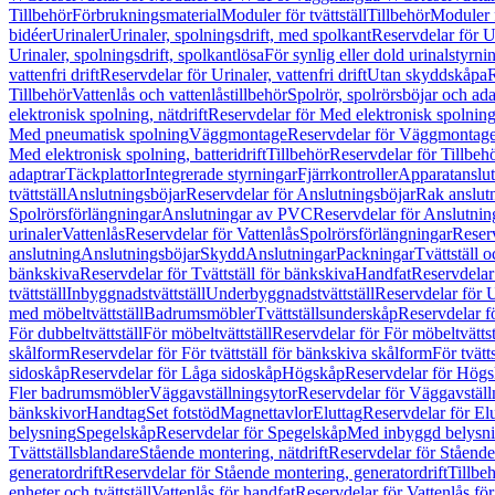
Tillbehör
Förbrukningsmaterial
Moduler för tvättställ
Tillbehör
Moduler 
bidéer
Urinaler
Urinaler, spolningsdrift, med spolkant
Reservdelar för U
Urinaler, spolningsdrift, spolkantlösa
För synlig eller dold urinalstyrni
vattenfri drift
Reservdelar för Urinaler, vattenfri drift
Utan skyddskåpa
R
Tillbehör
Vattenlås och vattenlåstillbehör
Spolrör, spolrörsböjar och ada
elektronisk spolning, nätdrift
Reservdelar för Med elektronisk spolning,
Med pneumatisk spolning
Väggmontage
Reservdelar för Väggmontag
Med elektronisk spolning, batteridrift
Tillbehör
Reservdelar för Tillbeh
adaptrar
Täckplattor
Integrerade styrningar
Fjärrkontroller
Apparatanslutn
tvättställ
Anslutningsböjar
Reservdelar för Anslutningsböjar
Rak anslut
Spolrörsförlängningar
Anslutningar av PVC
Reservdelar för Anslutni
urinaler
Vattenlås
Reservdelar för Vattenlås
Spolrörsförlängningar
Reserv
anslutning
Anslutningsböjar
Skydd
Anslutningar
Packningar
Tvättställ
bänkskiva
Reservdelar för Tvättställ för bänkskiva
Handfat
Reservdelar
tvättställ
Inbyggnadstvättställ
Underbyggnadstvättställ
Reservdelar för 
med möbeltvättställ
Badrumsmöbler
Tvättställsunderskåp
Reservdelar f
För dubbeltvättställ
För möbeltvättställ
Reservdelar för För möbeltvättst
skålform
Reservdelar för För tvättställ för bänkskiva skålform
För tvätt
sidoskåp
Reservdelar för Låga sidoskåp
Högskåp
Reservdelar för Hög
Fler badrumsmöbler
Väggavställningsytor
Reservdelar för Väggavställ
bänkskivor
Handtag
Set fotstöd
Magnettavlor
Eluttag
Reservdelar för El
belysning
Spegelskåp
Reservdelar för Spegelskåp
Med inbyggd belysn
Tvättställsblandare
Stående montering, nätdrift
Reservdelar för Stående
generatordrift
Reservdelar för Stående montering, generatordrift
Tillbe
enheter och tvättställ
Vattenlås för handfat
Reservdelar för Vattenlås fö