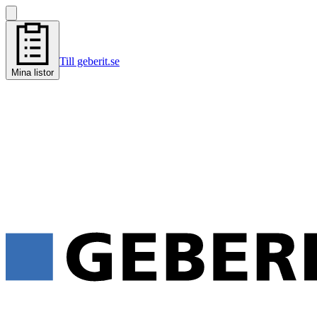
Till geberit.se
Mina listor