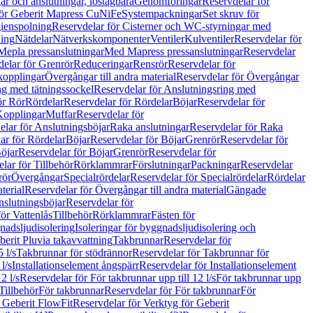
r och anslutningar, löstagbara
Genomföringar
Reservdelar för
för Geberit Mapress CuNiFe
Systempackningar
Set skruv för
ienspolning
Reservdelar för Cisterner och WC-styrningar med
ning
Nätdelar
Nätverkskomponenter
Ventiler
Kulventiler
Reservdelar för
Mepla pressanslutningar
Med Mapress pressanslutningar
Reservdelar
elar för Grenrör
Reduceringar
Rensrör
Reservdelar för
opplingar
Övergångar till andra material
Reservdelar för Övergångar
ng med tätningssockel
Reservdelar för Anslutningsring med
ör Rör
Rördelar
Reservdelar för Rördelar
Böjar
Reservdelar för
Kopplingar
Muffar
Reservdelar för
elar för Anslutningsböjar
Raka anslutningar
Reservdelar för Raka
ar för Rördelar
Böjar
Reservdelar för Böjar
Grenrör
Reservdelar för
öjar
Reservdelar för Böjar
Grenrör
Reservdelar för
lar för Tillbehör
Rörklammrar
Förslutningar
Packningar
Reservdelar
rör
Övergångar
Specialrördelar
Reservdelar för Specialrördelar
Rördelar
terial
Reservdelar för Övergångar till andra material
Gängade
slutningsböjar
Reservdelar för
ör Vattenlås
Tillbehör
Rörklammrar
Fästen för
gnadsljudisolering
Isoleringar för byggnadsljudisolering och
berit Pluvia takavvattning
Takbrunnar
Reservdelar för
 l/s
Takbrunnar för stödrännor
Reservdelar för Takbrunnar för
l/s
Installationselement ångspärr
Reservdelar för Installationselement
2 l/s
Reservdelar för För takbrunnar upp till 12 l/s
För takbrunnar upp
Tillbehör
För takbrunnar
Reservdelar för För takbrunnar
För
 Geberit FlowFit
Reservdelar för Verktyg för Geberit