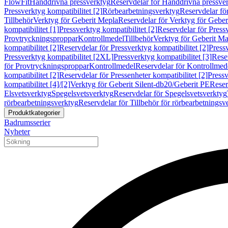
FlowFit
Handdrivna pressverktyg
Reservdelar för Handdrivna pressve
Pressverktyg kompatibilitet [2]
Rörbearbetningsverktyg
Reservdelar fö
Tillbehör
Verktyg för Geberit Mepla
Reservdelar för Verktyg för Geber
kompatibilitet [1]
Pressverktyg kompatibilitet [2]
Reservdelar för Pressv
Provtryckningsproppar
Kontrollmedel
Tillbehör
Verktyg för Geberit Ma
kompatibilitet [2]
Reservdelar för Pressverktyg kompatibilitet [2]
Pressv
Pressverktyg kompatibilitet [2XL]
Pressverktyg kompatibilitet [3]
Reser
för Provtryckningsproppar
Kontrollmedel
Reservdelar för Kontrollmed
kompatibilitet [2]
Reservdelar för Pressenheter kompatibilitet [2]
Pressv
kompatibilitet [4]/[2]
Verktyg för Geberit Silent-db20/Geberit PE
Reser
Elsvetsverktyg
Spegelsvetsverktyg
Reservdelar för Spegelsvetsverktyg
rörbearbetningsverktyg
Reservdelar för Tillbehör för rörbearbetningsv
Produktkategorier
Badrumsserier
Nyheter