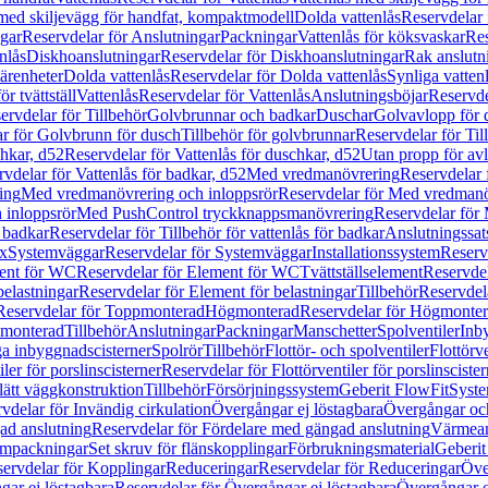
 med skiljevägg för handfat, kompaktmodell
Dolda vattenlås
Reservdelar 
gar
Reservdelar för Anslutningar
Packningar
Vattenlås för köksvaskar
Res
nlås
Diskhoanslutningar
Reservdelar för Diskhoanslutningar
Rak anslutn
tärenheter
Dolda vattenlås
Reservdelar för Dolda vattenlås
Synliga vatten
r tvättställ
Vattenlås
Reservdelar för Vattenlås
Anslutningsböjar
Reservde
ervdelar för Tillbehör
Golvbrunnar och badkar
Duschar
Golvavlopp för 
r för Golvbrunn för dusch
Tillbehör för golvbrunnar
Reservdelar för Til
chkar, d52
Reservdelar för Vattenlås för duschkar, d52
Utan propp för av
vdelar för Vattenlås för badkar, d52
Med vredmanövrering
Reservdelar
ing
Med vredmanövrering och inloppsrör
Reservdelar för Med vredmanö
 inloppsrör
Med PushControl tryckknappsmanövrering
Reservdelar för
r badkar
Reservdelar för Tillbehör för vattenlås för badkar
Anslutningssat
ix
Systemväggar
Reservdelar för Systemväggar
Installationssystem
Reservd
ent för WC
Reservdelar för Element för WC
Tvättställselement
Reservdel
belastningar
Reservdelar för Element för belastningar
Tillbehör
Reservdela
Reservdelar för Toppmonterad
Högmonterad
Reservdelar för Högmonte
 monterad
Tillbehör
Anslutningar
Packningar
Manschetter
Spolventiler
Inb
a inbyggnadscisterner
Spolrör
Tillbehör
Flottör- och spolventiler
Flottörve
iler för porslinscisterner
Reservdelar för Flottörventiler för porslinscister
lätt väggkonstruktion
Tillbehör
Försörjningssystem
Geberit FlowFit
Syst
vdelar för Invändig cirkulation
Övergångar ej löstagbara
Övergångar och
ad anslutning
Reservdelar för Fördelare med gängad anslutning
Värmean
empackningar
Set skruv för flänskopplingar
Förbrukningsmaterial
Geberit
ervdelar för Kopplingar
Reduceringar
Reservdelar för Reduceringar
Öve
ar ej löstagbara
Reservdelar för Övergångar ej löstagbara
Övergångar o