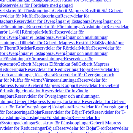
g
Reservdelar för Fördelare med gängad
Set skruv för flänskopplingar
Geberit Mapress Rostfritt Stål
Geberit
rvdelar för Muffar
Reduceringar
Reservdelar för
tagbara
Reservdelar för Övergångar ej löstagbara
Övergångar och
r
Förslutningar
Reservdelar för Förslutningar
Anslutningar
Reservdelar
mrör 1.4401
Rörnipplar
Muffar
Reservdelar för
för Övergångar ej löstagbara
Övergångar och anslutningar,
slutningar
Tillbehör för Geberit Mapress Rostfritt Stål
Skyddskåpor
ör Therm
Rördelar
Reservdelar för Rördelar
Muffar
Reservdelar för
för Övergångar ej löstagbara
Övergångar och anslutningar,
r Förslutningar
Värmeanslutningar
Reservdelar för
 systemrör
Geberit Mapress Elförzinkat Stål
Geberit Mapress
Reduceringar
Reservdelar för Reduceringar
Böjar
Reservdelar för
och anslutningar, löstagbara
Reservdelar för Övergångar och
r för Muffar för värme
Värmeanslutningar
Reservdelar för
Mapress Koppar
Geberit Mapress Koppar
Reservdelar för Geberit
rör
Invändig cirkulation
Reservdelar för Invändig
stagbara
Reservdelar för Övergångar och anslutningar,
utningar
Geberit Mapress Koppar, förkromat
Reservdelar för Geberit
lar för T-rör
Övergångar ej löstagbara
Reservdelar för Övergångar ej
för Reduceringar
Böjar
Reservdelar för Böjar
T-rör
Reservdelar för T-
 anslutningar, löstagbara
Förslutningar
Reservdelar för
n
Systempackningar
Set skruv för flänskopplingar
Geberit Mapress
rvdelar för Reduceringar
Böjar
Reservdelar för Böjar
T-rör
Reservdelar