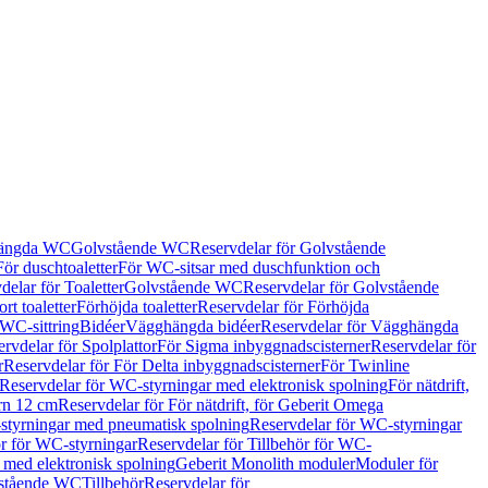
hängda WC
Golvstående WC
Reservdelar för Golvstående
För duschtoaletter
För WC-sitsar med duschfunktion och
delar för Toaletter
Golvstående WC
Reservdelar för Golvstående
rt toaletter
Förhöjda toaletter
Reservdelar för Förhöjda
 WC-sittring
Bidéer
Vägghängda bidéer
Reservdelar för Vägghängda
rvdelar för Spolplattor
För Sigma inbyggnadscisterner
Reservdelar för
r
Reservdelar för För Delta inbyggnadscisterner
För Twinline
Reservdelar för WC-styrningar med elektronisk spolning
För nätdrift,
ern 12 cm
Reservdelar för För nätdrift, för Geberit Omega
tyrningar med pneumatisk spolning
Reservdelar för WC-styrningar
ör för WC-styrningar
Reservdelar för Tillbehör för WC-
 med elektronisk spolning
Geberit Monolith moduler
Moduler för
vstående WC
Tillbehör
Reservdelar för