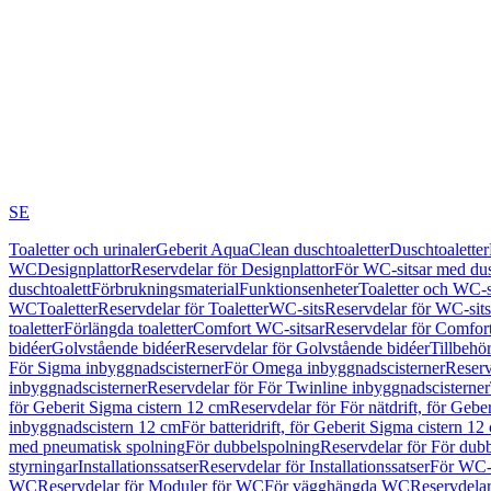
SE
Toaletter och urinaler
Geberit AquaClean duschtoaletter
Duschtoaletter
WC
Designplattor
Reservdelar för Designplattor
För WC-sitsar med du
duschtoalett
Förbrukningsmaterial
Funktionsenheter
Toaletter och WC-s
WC
Toaletter
Reservdelar för Toaletter
WC-sits
Reservdelar för WC-sits
toaletter
Förlängda toaletter
Comfort WC-sitsar
Reservdelar för Comfor
bidéer
Golvstående bidéer
Reservdelar för Golvstående bidéer
Tillbehö
För Sigma inbyggnadscisterner
För Omega inbyggnadscisterner
Reserv
inbyggnadscisterner
Reservdelar för För Twinline inbyggnadscisterner
för Geberit Sigma cistern 12 cm
Reservdelar för För nätdrift, för Gebe
inbyggnadscistern 12 cm
För batteridrift, för Geberit Sigma cistern 12
med pneumatisk spolning
För dubbelspolning
Reservdelar för För dub
styrningar
Installationssatser
Reservdelar för Installationssatser
För WC-s
WC
Reservdelar för Moduler för WC
För vägghängda WC
Reservdela