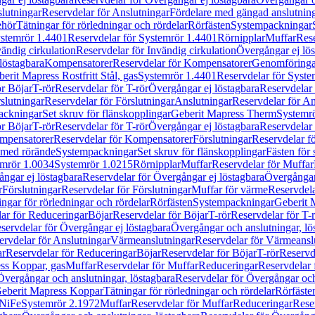
lutningar
Reservdelar för Anslutningar
Fördelare med gängad anslutnin
ehör
Tätningar för rörledningar och rördelar
Rörfästen
Systempackningar
stemrör 1.4401
Reservdelar för Systemrör 1.4401
Rörnipplar
Muffar
Rese
vändig cirkulation
Reservdelar för Invändig cirkulation
Övergångar ej lös
löstagbara
Kompensatorer
Reservdelar för Kompensatorer
Genomföringa
erit Mapress Rostfritt Stål, gas
Systemrör 1.4401
Reservdelar för Syste
ör Böjar
T-rör
Reservdelar för T-rör
Övergångar ej löstagbara
Reservdelar 
slutningar
Reservdelar för Förslutningar
Anslutningar
Reservdelar för An
ackningar
Set skruv för flänskopplingar
Geberit Mapress Therm
Systemr
ör Böjar
T-rör
Reservdelar för T-rör
Övergångar ej löstagbara
Reservdelar 
mpensatorer
Reservdelar för Kompensatorer
Förslutningar
Reservdelar fö
med rörände
Systempackningar
Set skruv för flänskopplingar
Fästen för
mrör 1.0034
Systemrör 1.0215
Rörnipplar
Muffar
Reservdelar för Muffar
ngar ej löstagbara
Reservdelar för Övergångar ej löstagbara
Övergångar 
r
Förslutningar
Reservdelar för Förslutningar
Muffar för värme
Reservdela
ingar för rörledningar och rördelar
Rörfästen
Systempackningar
Geberit 
ar för Reduceringar
Böjar
Reservdelar för Böjar
T-rör
Reservdelar för T-
servdelar för Övergångar ej löstagbara
Övergångar och anslutningar, lö
ervdelar för Anslutningar
Värmeanslutningar
Reservdelar för Värmeansl
ar
Reservdelar för Reduceringar
Böjar
Reservdelar för Böjar
T-rör
Reservde
ess Koppar, gas
Muffar
Reservdelar för Muffar
Reduceringar
Reservdelar 
Övergångar och anslutningar, löstagbara
Reservdelar för Övergångar och
 Geberit Mapress Koppar
Tätningar för rörledningar och rördelar
Rörfäste
uNiFe
Systemrör 2.1972
Muffar
Reservdelar för Muffar
Reduceringar
Rese