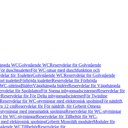
hängda WC
Golvstående WC
Reservdelar för Golvstående
För duschtoaletter
För WC-sitsar med duschfunktion och
delar för Toaletter
Golvstående WC
Reservdelar för Golvstående
rt toaletter
Förhöjda toaletter
Reservdelar för Förhöjda
 WC-sittring
Bidéer
Vägghängda bidéer
Reservdelar för Vägghängda
rvdelar för Spolplattor
För Sigma inbyggnadscisterner
Reservdelar för
r
Reservdelar för För Delta inbyggnadscisterner
För Twinline
Reservdelar för WC-styrningar med elektronisk spolning
För nätdrift,
ern 12 cm
Reservdelar för För nätdrift, för Geberit Omega
tyrningar med pneumatisk spolning
Reservdelar för WC-styrningar
ör för WC-styrningar
Reservdelar för Tillbehör för WC-
 med elektronisk spolning
Geberit Monolith moduler
Moduler för
vstående WC
Tillbehör
Reservdelar för