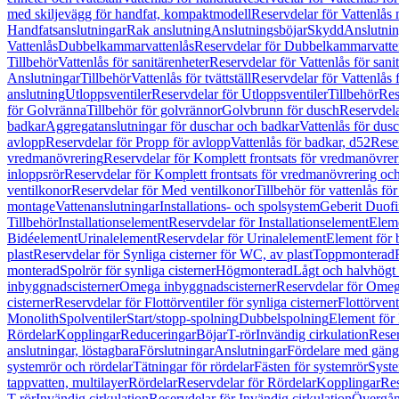
med skiljevägg för handfat, kompaktmodell
Reservdelar för Vattenlås
Handfatsanslutningar
Rak anslutning
Anslutningsböjar
Skydd
Anslutnin
Vattenlås
Dubbelkammarvattenlås
Reservdelar för Dubbelkammarvatte
Tillbehör
Vattenlås för sanitärenheter
Reservdelar för Vattenlås för sani
Anslutningar
Tillbehör
Vattenlås för tvättställ
Reservdelar för Vattenlås fö
anslutning
Utloppsventiler
Reservdelar för Utloppsventiler
Tillbehör
Res
för Golvränna
Tillbehör för golvrännor
Golvbrunn för dusch
Reservdela
badkar
Aggregatanslutningar för duschar och badkar
Vattenlås för dus
avlopp
Reservdelar för Propp för avlopp
Vattenlås för badkar, d52
Reser
vredmanövrering
Reservdelar för Komplett frontsats för vredmanövrer
inloppsrör
Reservdelar för Komplett frontsats för vredmanövrering och
ventilkonor
Reservdelar för Med ventilkonor
Tillbehör för vattenlås fö
montage
Vattenanslutningar
Installations- och spolsystem
Geberit Duof
Tillbehör
Installationselement
Reservdelar för Installationselement
Elem
Bidéelement
Urinalelement
Reservdelar för Urinalelement
Element för 
plast
Reservdelar för Synliga cisterner för WC, av plast
Toppmonterad
monterad
Spolrör för synliga cisterner
Högmonterad
Lågt och halvhögt
inbyggnadscisterner
Omega inbyggnadscisterner
Reservdelar för Omeg
cisterner
Reservdelar för Flottörventiler för synliga cisterner
Flottörvent
Monolith
Spolventiler
Start/stopp-spolning
Dubbelspolning
Element för 
Rördelar
Kopplingar
Reduceringar
Böjar
T-rör
Invändig cirkulation
Reser
anslutningar, löstagbara
Förslutningar
Anslutningar
Fördelare med gäng
systemrör och rördelar
Tätningar för rördelar
Fästen för systemrör
Syst
tappvatten, multilayer
Rördelar
Reservdelar för Rördelar
Kopplingar
Res
T-rör
Invändig cirkulation
Reservdelar för Invändig cirkulation
Övergång