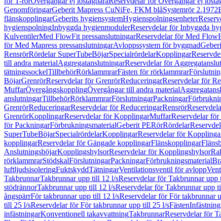
för T-rör
Övergångar ej löstagbara
Reservdelar för Övergångar ej lösta
Genomföringar
Geberit Mapress CuNiFe, FKM blå
Systemrör 2.1972
flänskopplingar
Geberits hygiensystem
Hygienspolningsenheter
Reserv
hygienspolning
Inbyggda hygienmoduler
Reservdelar för Inbyggda h
Kulventiler
Med FlowFit pressanslutningar
Reservdelar för Med FlowFi
för Med Mapress pressanslutningar
Avloppssystem för byggnad
Geberi
Rensrör
Rördelar SuperTube
Böjar
Specialrördelar
Kopplingar
Reservdel
till andra material
Aggregatanslutningar
Reservdelar för Aggregatanslu
tätningssockel
Tillbehör
Rörklammrar
Fästen för rörklammrar
Förslutnin
Böjar
Grenrör
Reservdelar för Grenrör
Reduceringar
Reservdelar för R
Muffar
Övergångskoppling
Övergångar till andra material
Aggregatansl
anslutningar
Tillbehör
Rörklammrar
Förslutningar
Packningar
Förbrukni
Grenrör
Reduceringar
Reservdelar för Reduceringar
Rensrör
Reservdela
Grenrör
Kopplingar
Reservdelar för Kopplingar
Muffar
Reservdelar för
för Packningar
Förbrukningsmaterial
Geberit PE
Rör
Rördelar
Reservdel
SuperTube
Böjar
Specialrördelar
Kopplingar
Reservdelar för Kopplinga
kopplingar
Reservdelar för Gängade kopplingar
Flänskopplingar
Fläns
Anslutningsböjar
Kopplingshylsor
Reservdelar för Kopplingshylsor
Rak
rörklammrar
Stödskal
Förslutningar
Packningar
Förbrukningsmaterial
Br
luftljudsisolering
Fuktskydd
Tätningar
Ventilationsventil för avlopp
Vent
Takbrunnar
Takbrunnar upp till 12 l/s
Reservdelar för Takbrunnar upp ti
stödrännor
Takbrunnar upp till 12 l/s
Reservdelar för Takbrunnar upp til
ångspärr
För takbrunnar upp till 12 l/s
Reservdelar för För takbrunnar up
till 25 l/s
Reservdelar för För takbrunnar upp till 25 l/s
Fästen
Infästnin
infästningar
Konventionell takavvattning
Takbrunnar
Reservdelar för T