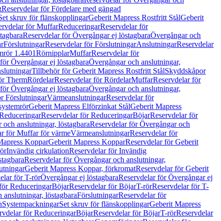
g
Reservdelar för Fördelare med gängad
Set skruv för flänskopplingar
Geberit Mapress Rostfritt Stål
Geberit
rvdelar för Muffar
Reduceringar
Reservdelar för
tagbara
Reservdelar för Övergångar ej löstagbara
Övergångar och
r
Förslutningar
Reservdelar för Förslutningar
Anslutningar
Reservdelar
mrör 1.4401
Rörnipplar
Muffar
Reservdelar för
för Övergångar ej löstagbara
Övergångar och anslutningar,
slutningar
Tillbehör för Geberit Mapress Rostfritt Stål
Skyddskåpor
ör Therm
Rördelar
Reservdelar för Rördelar
Muffar
Reservdelar för
för Övergångar ej löstagbara
Övergångar och anslutningar,
r Förslutningar
Värmeanslutningar
Reservdelar för
 systemrör
Geberit Mapress Elförzinkat Stål
Geberit Mapress
Reduceringar
Reservdelar för Reduceringar
Böjar
Reservdelar för
och anslutningar, löstagbara
Reservdelar för Övergångar och
r för Muffar för värme
Värmeanslutningar
Reservdelar för
Mapress Koppar
Geberit Mapress Koppar
Reservdelar för Geberit
rör
Invändig cirkulation
Reservdelar för Invändig
stagbara
Reservdelar för Övergångar och anslutningar,
utningar
Geberit Mapress Koppar, förkromat
Reservdelar för Geberit
lar för T-rör
Övergångar ej löstagbara
Reservdelar för Övergångar ej
för Reduceringar
Böjar
Reservdelar för Böjar
T-rör
Reservdelar för T-
 anslutningar, löstagbara
Förslutningar
Reservdelar för
n
Systempackningar
Set skruv för flänskopplingar
Geberit Mapress
rvdelar för Reduceringar
Böjar
Reservdelar för Böjar
T-rör
Reservdelar