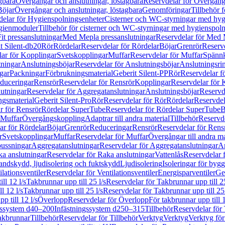
gbara
Övergångar och anslutningar, löstagbara
Reservdelar för Övergånga
Böjar
Övergångar och anslutningar, löstagbara
Genomföringar
Tillbehör 
delar för Hygienspolningsenheter
Cisterner och WC-styrningar med hyg
ygienmoduler
Tillbehör för cisterner och WC-styrningar med hygienspol
t pressanslutningar
Med Mepla pressanslutningar
Reservdelar för Med 
t Silent-db20
Rör
Rördelar
Reservdelar för Rördelar
Böjar
Grenrör
Reservd
ar för Kopplingar
Svetskopplingar
Muffar
Reservdelar för Muffar
Spännk
tningar
Anslutningsböjar
Reservdelar för Anslutningsböjar
Anslutningsri
gar
Packningar
Förbrukningsmaterial
Geberit Silent-PP
Rör
Reservdelar f
educeringar
Rensrör
Reservdelar för Rensrör
Kopplingar
Reservdelar för 
utningar
Reservdelar för Aggregatanslutningar
Anslutningsböjar
Reservd
ngsmaterial
Geberit Silent-Pro
Rör
Reservdelar för Rör
Rördelar
Reservdel
r för Rensrör
Rördelar SuperTube
Reservdelar för Rördelar SuperTube
B
 Muffar
Övergångskoppling
Adaptrar till andra material
Tillbehör
Reservde
ar för Rördelar
Böjar
Grenrör
Reduceringar
Rensrör
Reservdelar för Rens
r
Svetskopplingar
Muffar
Reservdelar för Muffar
Övergångar till andra ma
bussningar
Aggregatanslutningar
Reservdelar för Aggregatanslutningar
An
a anslutningar
Reservdelar för Raka anslutningar
Vattenlås
Reservdelar f
andskydd, ljudisolering och fuktskydd
Ljudisolering
Isoleringar för byg
ilationsventiler
Reservdelar för Ventilationsventiler
Energisparventiler
Ge
ll 12 l/s
Takbrunnar upp till 25 l/s
Reservdelar för Takbrunnar upp till 25
l 12 l/s
Takbrunnar upp till 25 l/s
Reservdelar för Takbrunnar upp till 25 
p till 12 l/s
Överlopp
Reservdelar för Överlopp
För takbrunnar upp till 1
gssystem d40–200
Infästningssystem d250–315
Tillbehör
Reservdelar för 
akbrunnar
Tillbehör
Reservdelar för Tillbehör
Verktyg
Verktyg
Verktyg för