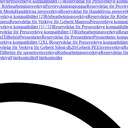
rktyg
Pressverktyg kompatibilitet [1]
Reservdelar för Pressverktyg kompati
r Rörbearbetningsverktyg
Provtryckningsproppar
Reservdelar för Provt
it Mepla
Handdrivna pressverktyg
Reservdelar för Handdrivna pressver
erktyg kompatibilitet [2]
Rörbearbetningsverktyg
Reservdelar för Rörbe
press
Reservdelar för Verktyg för Geberit Mapress
Pressverktyg kompatib
erktyg kompatibilitet [1] / [2]
Reservdelar för Pressverktyg kompatibilitet
vdelar för Pressverktyg kompatibilitet [3]
Rörbearbetningsverktyg
Reser
el
Tillbehör
Pressenheter
Reservdelar för Pressenheter
Pressenheter kompat
erktyg kompatibilitet [2XL]
Reservdelar för Pressverktyg kompatibilite
vdelar för Verktyg för Geberit Silent-db20/Geberit PE
Elsvetsverktyg
Re
Tillbehör för spegelsvetsverktyg
Rörbearbetningsverktyg
Reservdelar fö
erktyg
Fjärrkontroller
Fjärrkontroller