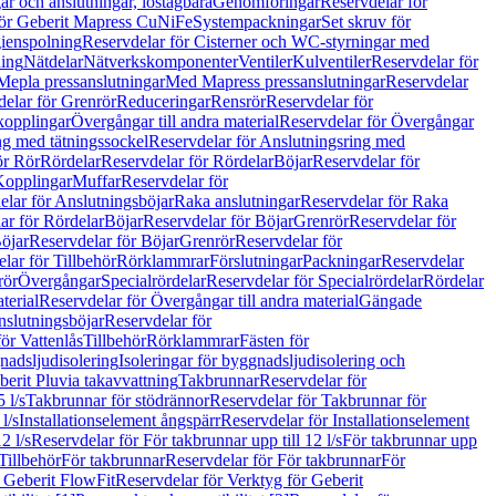
r och anslutningar, löstagbara
Genomföringar
Reservdelar för
för Geberit Mapress CuNiFe
Systempackningar
Set skruv för
ienspolning
Reservdelar för Cisterner och WC-styrningar med
ning
Nätdelar
Nätverkskomponenter
Ventiler
Kulventiler
Reservdelar för
Mepla pressanslutningar
Med Mapress pressanslutningar
Reservdelar
elar för Grenrör
Reduceringar
Rensrör
Reservdelar för
opplingar
Övergångar till andra material
Reservdelar för Övergångar
ng med tätningssockel
Reservdelar för Anslutningsring med
ör Rör
Rördelar
Reservdelar för Rördelar
Böjar
Reservdelar för
Kopplingar
Muffar
Reservdelar för
elar för Anslutningsböjar
Raka anslutningar
Reservdelar för Raka
ar för Rördelar
Böjar
Reservdelar för Böjar
Grenrör
Reservdelar för
öjar
Reservdelar för Böjar
Grenrör
Reservdelar för
lar för Tillbehör
Rörklammrar
Förslutningar
Packningar
Reservdelar
rör
Övergångar
Specialrördelar
Reservdelar för Specialrördelar
Rördelar
terial
Reservdelar för Övergångar till andra material
Gängade
slutningsböjar
Reservdelar för
ör Vattenlås
Tillbehör
Rörklammrar
Fästen för
gnadsljudisolering
Isoleringar för byggnadsljudisolering och
berit Pluvia takavvattning
Takbrunnar
Reservdelar för
 l/s
Takbrunnar för stödrännor
Reservdelar för Takbrunnar för
l/s
Installationselement ångspärr
Reservdelar för Installationselement
2 l/s
Reservdelar för För takbrunnar upp till 12 l/s
För takbrunnar upp
Tillbehör
För takbrunnar
Reservdelar för För takbrunnar
För
 Geberit FlowFit
Reservdelar för Verktyg för Geberit