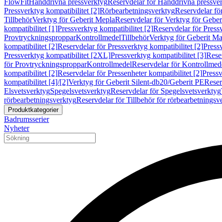
FlowFit
Handdrivna pressverktyg
Reservdelar för Handdrivna pressve
Pressverktyg kompatibilitet [2]
Rörbearbetningsverktyg
Reservdelar fö
Tillbehör
Verktyg för Geberit Mepla
Reservdelar för Verktyg för Geber
kompatibilitet [1]
Pressverktyg kompatibilitet [2]
Reservdelar för Pressv
Provtryckningsproppar
Kontrollmedel
Tillbehör
Verktyg för Geberit Ma
kompatibilitet [2]
Reservdelar för Pressverktyg kompatibilitet [2]
Pressv
Pressverktyg kompatibilitet [2XL]
Pressverktyg kompatibilitet [3]
Reser
för Provtryckningsproppar
Kontrollmedel
Reservdelar för Kontrollmed
kompatibilitet [2]
Reservdelar för Pressenheter kompatibilitet [2]
Pressv
kompatibilitet [4]/[2]
Verktyg för Geberit Silent-db20/Geberit PE
Reser
Elsvetsverktyg
Spegelsvetsverktyg
Reservdelar för Spegelsvetsverktyg
rörbearbetningsverktyg
Reservdelar för Tillbehör för rörbearbetningsv
Produktkategorier
Badrumsserier
Nyheter