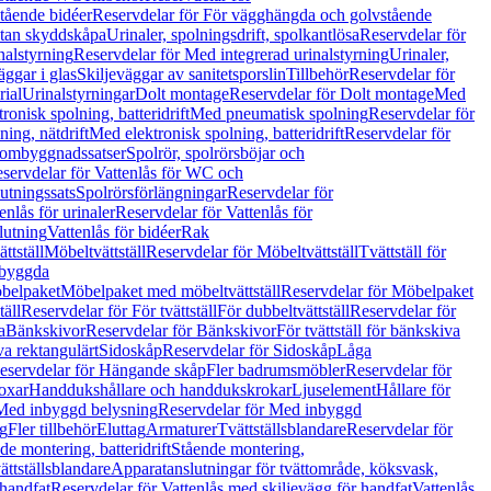
tående bidéer
Reservdelar för För vägghängda och golvstående
Utan skyddskåpa
Urinaler, spolningsdrift, spolkantlösa
Reservdelar för
nalstyrning
Reservdelar för Med integrerad urinalstyrning
Urinaler,
äggar i glas
Skiljeväggar av sanitetsporslin
Tillbehör
Reservdelar för
rial
Urinalstyrningar
Dolt montage
Reservdelar för Dolt montage
Med
onisk spolning, batteridrift
Med pneumatisk spolning
Reservdelar för
ing, nätdrift
Med elektronisk spolning, batteridrift
Reservdelar för
h ombyggnadssatser
Spolrör, spolrörsböjar och
servdelar för Vattenlås för WC och
utningssats
Spolrörsförlängningar
Reservdelar för
enlås för urinaler
Reservdelar för Vattenlås för
lutning
Vattenlås för bidéer
Rak
ttställ
Möbeltvättställ
Reservdelar för Möbeltvättställ
Tvättställ för
nbyggda
belpaket
Möbelpaket med möbeltvättställ
Reservdelar för Möbelpaket
täll
Reservdelar för För tvättställ
För dubbeltvättställ
Reservdelar för
a
Bänkskivor
Reservdelar för Bänkskivor
För tvättställ för bänkskiva
va rektangulärt
Sidoskåp
Reservdelar för Sidoskåp
Låga
eservdelar för Hängande skåp
Fler badrumsmöbler
Reservdelar för
oxar
Handdukshållare och handdukskrokar
Ljuselement
Hållare för
Med inbyggd belysning
Reservdelar för Med inbyggd
g
Fler tillbehör
Eluttag
Armaturer
Tvättställsblandare
Reservdelar för
de montering, batteridrift
Stående montering,
ättställsblandare
Apparatanslutningar för tvättområde, köksvask,
 handfat
Reservdelar för Vattenlås med skiljevägg för handfat
Vattenlås