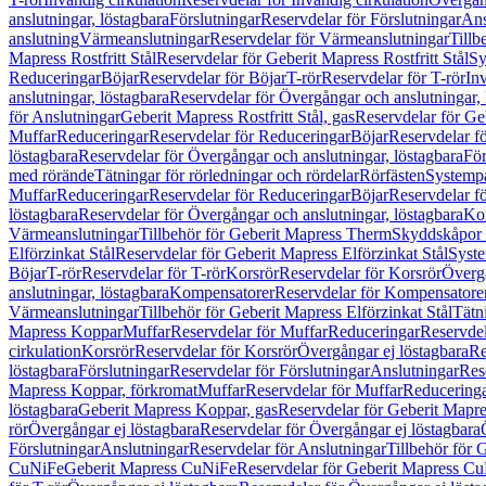
anslutningar, löstagbara
Förslutningar
Reservdelar för Förslutningar
Ans
anslutning
Värmeanslutningar
Reservdelar för Värmeanslutningar
Tillb
Mapress Rostfritt Stål
Reservdelar för Geberit Mapress Rostfritt Stål
Sy
Reduceringar
Böjar
Reservdelar för Böjar
T-rör
Reservdelar för T-rör
In
anslutningar, löstagbara
Reservdelar för Övergångar och anslutningar, 
för Anslutningar
Geberit Mapress Rostfritt Stål, gas
Reservdelar för Geb
Muffar
Reduceringar
Reservdelar för Reduceringar
Böjar
Reservdelar f
löstagbara
Reservdelar för Övergångar och anslutningar, löstagbara
För
med rörände
Tätningar för rörledningar och rördelar
Rörfästen
Systemp
Muffar
Reduceringar
Reservdelar för Reduceringar
Böjar
Reservdelar f
löstagbara
Reservdelar för Övergångar och anslutningar, löstagbara
Ko
Värmeanslutningar
Tillbehör för Geberit Mapress Therm
Skyddskåpor 
Elförzinkat Stål
Reservdelar för Geberit Mapress Elförzinkat Stål
Syste
Böjar
T-rör
Reservdelar för T-rör
Korsrör
Reservdelar för Korsrör
Övergå
anslutningar, löstagbara
Kompensatorer
Reservdelar för Kompensatore
Värmeanslutningar
Tillbehör för Geberit Mapress Elförzinkat Stål
Tätn
Mapress Koppar
Muffar
Reservdelar för Muffar
Reduceringar
Reservdel
cirkulation
Korsrör
Reservdelar för Korsrör
Övergångar ej löstagbara
Re
löstagbara
Förslutningar
Reservdelar för Förslutningar
Anslutningar
Res
Mapress Koppar, förkromat
Muffar
Reservdelar för Muffar
Reducering
löstagbara
Geberit Mapress Koppar, gas
Reservdelar för Geberit Mapr
rör
Övergångar ej löstagbara
Reservdelar för Övergångar ej löstagbara
Förslutningar
Anslutningar
Reservdelar för Anslutningar
Tillbehör för
CuNiFe
Geberit Mapress CuNiFe
Reservdelar för Geberit Mapress C