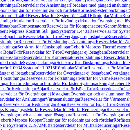
lutningar
Reservdelar för Anslutningar
Fördelare med gängad anslutnin
ehör
Tätningar för rörledningar och rördelar
Rörfästen
Systempackningar
stemrör 1.4401
Reservdelar för Systemrör 1.4401
Rörnipplar
Muffar
Rese
vändig cirkulation
Reservdelar för Invändig cirkulation
Övergångar ej lös
löstagbara
Kompensatorer
Reservdelar för Kompensatorer
Genomföringa
erit Mapress Rostfritt Stål, gas
Systemrör 1.4401
Reservdelar för Syste
ör Böjar
T-rör
Reservdelar för T-rör
Övergångar ej löstagbara
Reservdelar 
slutningar
Reservdelar för Förslutningar
Anslutningar
Reservdelar för An
ackningar
Set skruv för flänskopplingar
Geberit Mapress Therm
Systemr
ör Böjar
T-rör
Reservdelar för T-rör
Övergångar ej löstagbara
Reservdelar 
mpensatorer
Reservdelar för Kompensatorer
Förslutningar
Reservdelar fö
med rörände
Systempackningar
Set skruv för flänskopplingar
Fästen för
mrör 1.0034
Systemrör 1.0215
Rörnipplar
Muffar
Reservdelar för Muffar
ngar ej löstagbara
Reservdelar för Övergångar ej löstagbara
Övergångar 
r
Förslutningar
Reservdelar för Förslutningar
Muffar för värme
Reservdela
ingar för rörledningar och rördelar
Rörfästen
Systempackningar
Geberit 
ar för Reduceringar
Böjar
Reservdelar för Böjar
T-rör
Reservdelar för T-
servdelar för Övergångar ej löstagbara
Övergångar och anslutningar, lö
ervdelar för Anslutningar
Värmeanslutningar
Reservdelar för Värmeansl
ar
Reservdelar för Reduceringar
Böjar
Reservdelar för Böjar
T-rör
Reservde
ess Koppar, gas
Muffar
Reservdelar för Muffar
Reduceringar
Reservdelar 
Övergångar och anslutningar, löstagbara
Reservdelar för Övergångar och
 Geberit Mapress Koppar
Tätningar för rörledningar och rördelar
Rörfäste
uNiFe
Systemrör 2.1972
Muffar
Reservdelar för Muffar
Reduceringar
Rese