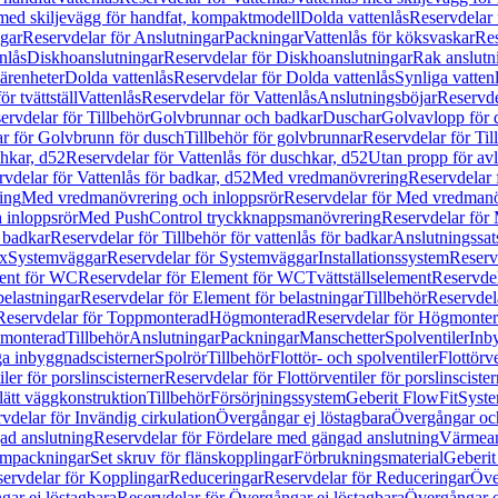
 med skiljevägg för handfat, kompaktmodell
Dolda vattenlås
Reservdelar 
gar
Reservdelar för Anslutningar
Packningar
Vattenlås för köksvaskar
Res
nlås
Diskhoanslutningar
Reservdelar för Diskhoanslutningar
Rak anslutn
tärenheter
Dolda vattenlås
Reservdelar för Dolda vattenlås
Synliga vatten
r tvättställ
Vattenlås
Reservdelar för Vattenlås
Anslutningsböjar
Reservde
ervdelar för Tillbehör
Golvbrunnar och badkar
Duschar
Golvavlopp för 
r för Golvbrunn för dusch
Tillbehör för golvbrunnar
Reservdelar för Til
chkar, d52
Reservdelar för Vattenlås för duschkar, d52
Utan propp för av
vdelar för Vattenlås för badkar, d52
Med vredmanövrering
Reservdelar
ing
Med vredmanövrering och inloppsrör
Reservdelar för Med vredmanö
 inloppsrör
Med PushControl tryckknappsmanövrering
Reservdelar för
r badkar
Reservdelar för Tillbehör för vattenlås för badkar
Anslutningssat
ix
Systemväggar
Reservdelar för Systemväggar
Installationssystem
Reservd
ent för WC
Reservdelar för Element för WC
Tvättställselement
Reservdel
belastningar
Reservdelar för Element för belastningar
Tillbehör
Reservdela
Reservdelar för Toppmonterad
Högmonterad
Reservdelar för Högmonte
 monterad
Tillbehör
Anslutningar
Packningar
Manschetter
Spolventiler
Inb
a inbyggnadscisterner
Spolrör
Tillbehör
Flottör- och spolventiler
Flottörve
iler för porslinscisterner
Reservdelar för Flottörventiler för porslinscister
lätt väggkonstruktion
Tillbehör
Försörjningssystem
Geberit FlowFit
Syst
vdelar för Invändig cirkulation
Övergångar ej löstagbara
Övergångar och
ad anslutning
Reservdelar för Fördelare med gängad anslutning
Värmean
empackningar
Set skruv för flänskopplingar
Förbrukningsmaterial
Geberit
ervdelar för Kopplingar
Reduceringar
Reservdelar för Reduceringar
Öve
ar ej löstagbara
Reservdelar för Övergångar ej löstagbara
Övergångar o