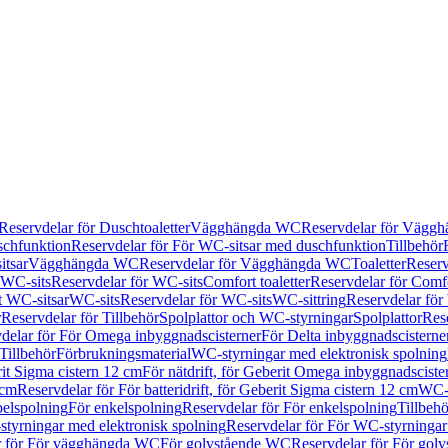
Reservdelar för Duschtoaletter
Vägghängda WC
Reservdelar för Vägg
schfunktion
Reservdelar för För WC-sitsar med duschfunktion
Tillbehör
itsar
Vägghängda WC
Reservdelar för Vägghängda WC
Toaletter
Reserv
WC-sits
Reservdelar för WC-sits
Comfort toaletter
Reservdelar för Comfo
t WC-sitsar
WC-sits
Reservdelar för WC-sits
WC-sittring
Reservdelar för
r
Reservdelar för Tillbehör
Spolplattor och WC-styrningar
Spolplattor
Rese
delar för För Omega inbyggnadscisterner
För Delta inbyggnadscisterne
Tillbehör
Förbrukningsmaterial
WC-styrningar med elektronisk spolning
rit Sigma cistern 12 cm
För nätdrift, för Geberit Omega inbyggnadscist
 cm
Reservdelar för För batteridrift, för Geberit Sigma cistern 12 cm
WC-s
belspolning
För enkelspolning
Reservdelar för För enkelspolning
Tillbeh
tyrningar med elektronisk spolning
Reservdelar för För WC-styrningar
r för För vägghängda WC
För golvstående WC
Reservdelar för För gol