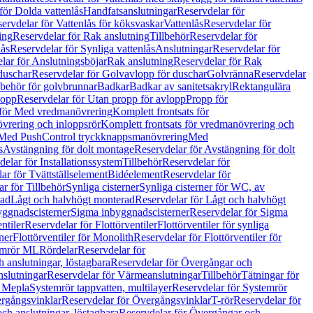
för Dolda vattenlås
Handfatsanslutningar
Reservdelar för
ervdelar för Vattenlås för köksvaskar
Vattenlås
Reservdelar för
ing
Reservdelar för Rak anslutning
Tillbehör
Reservdelar för
lås
Reservdelar för Synliga vattenlås
Anslutningar
Reservdelar för
lar för Anslutningsböjar
Rak anslutning
Reservdelar för Rak
duschar
Reservdelar för Golvavlopp för duschar
Golvränna
Reservdelar
lbehör för golvbrunnar
Badkar
Badkar av sanitetsakryl
Rektangulära
lopp
Reservdelar för Utan propp för avlopp
Propp för
 för Med vredmanövrering
Komplett frontsats för
vrering och inloppsrör
Komplett frontsats för vredmanövrering och
 Med PushControl tryckknappsmanövrering
Med
s
Avstängning för dolt montage
Reservdelar för Avstängning för dolt
elar för Installationssystem
Tillbehör
Reservdelar för
ar för Tvättställselement
Bidéelement
Reservdelar för
r för Tillbehör
Synliga cisterner
Synliga cisterner för WC, av
rad
Lågt och halvhögt monterad
Reservdelar för Lågt och halvhögt
yggnadscisterner
Sigma inbyggnadscisterner
Reservdelar för Sigma
ntiler
Reservdelar för Flottörventiler
Flottörventiler för synliga
ner
Flottörventiler för Monolith
Reservdelar för Flottörventiler för
emrör ML
Rördelar
Reservdelar för
 anslutningar, löstagbara
Reservdelar för Övergångar och
slutningar
Reservdelar för Värmeanslutningar
Tillbehör
Tätningar för
 Mepla
Systemrör tappvatten, multilayer
Reservdelar för Systemrör
rgångsvinklar
Reservdelar för Övergångsvinklar
T-rör
Reservdelar för
ch anslutningar, löstagbara
Reservdelar för Övergångar och