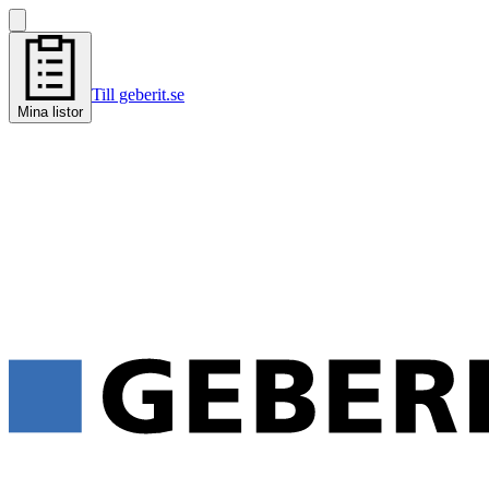
Till geberit.se
Mina listor