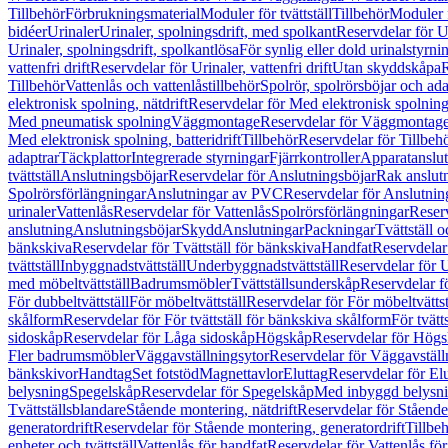
Tillbehör
Förbrukningsmaterial
Moduler för tvättställ
Tillbehör
Moduler 
bidéer
Urinaler
Urinaler, spolningsdrift, med spolkant
Reservdelar för U
Urinaler, spolningsdrift, spolkantlösa
För synlig eller dold urinalstyrni
vattenfri drift
Reservdelar för Urinaler, vattenfri drift
Utan skyddskåpa
R
Tillbehör
Vattenlås och vattenlåstillbehör
Spolrör, spolrörsböjar och ada
elektronisk spolning, nätdrift
Reservdelar för Med elektronisk spolning,
Med pneumatisk spolning
Väggmontage
Reservdelar för Väggmontag
Med elektronisk spolning, batteridrift
Tillbehör
Reservdelar för Tillbeh
adaptrar
Täckplattor
Integrerade styrningar
Fjärrkontroller
Apparatanslutn
tvättställ
Anslutningsböjar
Reservdelar för Anslutningsböjar
Rak anslut
Spolrörsförlängningar
Anslutningar av PVC
Reservdelar för Anslutni
urinaler
Vattenlås
Reservdelar för Vattenlås
Spolrörsförlängningar
Reserv
anslutning
Anslutningsböjar
Skydd
Anslutningar
Packningar
Tvättställ
bänkskiva
Reservdelar för Tvättställ för bänkskiva
Handfat
Reservdelar
tvättställ
Inbyggnadstvättställ
Underbyggnadstvättställ
Reservdelar för 
med möbeltvättställ
Badrumsmöbler
Tvättställsunderskåp
Reservdelar f
För dubbeltvättställ
För möbeltvättställ
Reservdelar för För möbeltvättst
skålform
Reservdelar för För tvättställ för bänkskiva skålform
För tvätt
sidoskåp
Reservdelar för Låga sidoskåp
Högskåp
Reservdelar för Hög
Fler badrumsmöbler
Väggavställningsytor
Reservdelar för Väggavställ
bänkskivor
Handtag
Set fotstöd
Magnettavlor
Eluttag
Reservdelar för El
belysning
Spegelskåp
Reservdelar för Spegelskåp
Med inbyggd belysn
Tvättställsblandare
Stående montering, nätdrift
Reservdelar för Stående
generatordrift
Reservdelar för Stående montering, generatordrift
Tillbe
enheter och tvättställ
Vattenlås för handfat
Reservdelar för Vattenlås fö