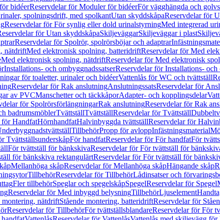
för bidéer
Reservdelar för Moduler för bidéer
För vägghängda och golvs
rinaler, spolningsdrift, med spolkant
Utan skyddskåpa
Reservdelar för 
ng
Reservdelar för För synlig eller dold urinalstyrning
Med integrerad uri
eservdelar för Utan skyddskåpa
Skiljeväggar
Skiljeväggar i plast
Skiljev
ptrar
Reservdelar för Spolrör, spolrörsböjar och adaptrar
Infästningsmate
 nätdrift
Med elektronisk spolning, batteridrift
Reservdelar för Med elektr
e
Med elektronisk spolning, nätdrift
Reservdelar för Med elektronisk spoln
ör
Installations- och ombyggnadssatser
Reservdelar för Installations- oc
ingar för toaletter, urinaler och bidéer
Vattenlås för WC och tvättställ
Re
ning
Reservdelar för Rak anslutning
Anslutningssats
Reservdelar för Ansl
ngar av PVC
Manschetter och täckkåpor
Adapter- och kopplingsdelar
Vatt
delar för Spolrörsförlängningar
Rak anslutning
Reservdelar för Rak ans
 och badrumsmöbler
Tvättställ
Tvättställ
Reservdelar för Tvättställ
Dubbeltvä
 för Handfat
Hörnhandfat
Halvinbyggda tvättställ
Reservdelar för Halvi
Underbyggnadstvättställ
Tillbehör
Propp för avlopp
Infästningsmaterial
Mö
ör Tvättställsunderskåp
För handfat
Reservdelar för För handfat
För tvätts
äll
För tvättställ för bänkskiva
Reservdelar för För tvättställ för bänkskiv
ställ för bänkskiva rektangulärt
Reservdelar för För tvättställ för bänkski
skåp
Mellanhöga skåp
Reservdelar för Mellanhöga skåp
Hängande skåp
R
ningsytor
Tillbehör
Reservdelar för Tillbehör
Lådinsatser och förvaringsb
uttag
Fler tillbehör
Speglar och spegelskåp
Spegel
Reservdelar för Spegel
ing
Reservdelar för Med inbyggd belysning
Tillbehör
Ljuselement
Handta
 montering, nätdrift
Stående montering, batteridrift
Reservdelar för Ståen
hör
Reservdelar för Tillbehör
För tvättställsblandare
Reservdelar för För tv
r handfat
Vattenlås
Reservdelar för Vattenlås
Vattenlås med skiljevägg för