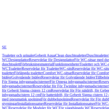
SE
Toaletter och urinaler
Geberit AquaClean duschtoaletter
Duschtoaletter
WC
Designplattor
Reservdelar för Designplattor
För WC-sitsar med du
duschtoalett
Förbrukningsmaterial
Funktionsenheter
Toaletter och WC-s
WC
Toaletter
Reservdelar för Toaletter
WC-sits
Reservdelar för WC-sits
toaletter
Förlängda toaletter
Comfort WC-sitsar
Reservdelar för Comfor
bidéer
Golvstående bidéer
Reservdelar för Golvstående bidéer
Tillbehö
För Sigma inbyggnadscisterner
För Omega inbyggnadscisterner
Reserv
inbyggnadscisterner
Reservdelar för För Twinline inbyggnadscisterner
för Geberit Sigma cistern 12 cm
Reservdelar för För nätdrift, för Gebe
inbyggnadscistern 12 cm
För batteridrift, för Geberit Sigma cistern 12
med pneumatisk spolning
För dubbelspolning
Reservdelar för För dub
styrningar
Installationssatser
Reservdelar för Installationssatser
För WC-s
WC
Reservdelar för Moduler för WC
För vägghängda WC
Reservdela