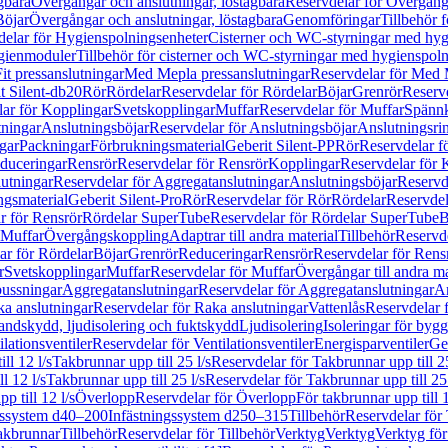
gbara
Övergångar och anslutningar, löstagbara
Reservdelar för Övergånga
Böjar
Övergångar och anslutningar, löstagbara
Genomföringar
Tillbehör 
delar för Hygienspolningsenheter
Cisterner och WC-styrningar med hyg
ygienmoduler
Tillbehör för cisterner och WC-styrningar med hygienspol
t pressanslutningar
Med Mepla pressanslutningar
Reservdelar för Med 
t Silent-db20
Rör
Rördelar
Reservdelar för Rördelar
Böjar
Grenrör
Reservd
ar för Kopplingar
Svetskopplingar
Muffar
Reservdelar för Muffar
Spännk
tningar
Anslutningsböjar
Reservdelar för Anslutningsböjar
Anslutningsri
gar
Packningar
Förbrukningsmaterial
Geberit Silent-PP
Rör
Reservdelar f
educeringar
Rensrör
Reservdelar för Rensrör
Kopplingar
Reservdelar för 
utningar
Reservdelar för Aggregatanslutningar
Anslutningsböjar
Reservd
ngsmaterial
Geberit Silent-Pro
Rör
Reservdelar för Rör
Rördelar
Reservdel
r för Rensrör
Rördelar SuperTube
Reservdelar för Rördelar SuperTube
B
 Muffar
Övergångskoppling
Adaptrar till andra material
Tillbehör
Reservde
ar för Rördelar
Böjar
Grenrör
Reduceringar
Rensrör
Reservdelar för Rens
r
Svetskopplingar
Muffar
Reservdelar för Muffar
Övergångar till andra ma
bussningar
Aggregatanslutningar
Reservdelar för Aggregatanslutningar
An
a anslutningar
Reservdelar för Raka anslutningar
Vattenlås
Reservdelar f
andskydd, ljudisolering och fuktskydd
Ljudisolering
Isoleringar för byg
ilationsventiler
Reservdelar för Ventilationsventiler
Energisparventiler
Ge
ll 12 l/s
Takbrunnar upp till 25 l/s
Reservdelar för Takbrunnar upp till 25
l 12 l/s
Takbrunnar upp till 25 l/s
Reservdelar för Takbrunnar upp till 25 
p till 12 l/s
Överlopp
Reservdelar för Överlopp
För takbrunnar upp till 1
gssystem d40–200
Infästningssystem d250–315
Tillbehör
Reservdelar för 
akbrunnar
Tillbehör
Reservdelar för Tillbehör
Verktyg
Verktyg
Verktyg för