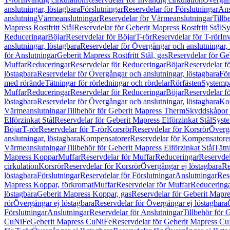
anslutningar, löstagbara
Förslutningar
Reservdelar för Förslutningar
Ans
anslutning
Värmeanslutningar
Reservdelar för Värmeanslutningar
Tillb
Mapress Rostfritt Stål
Reservdelar för Geberit Mapress Rostfritt Stål
Sy
Reduceringar
Böjar
Reservdelar för Böjar
T-rör
Reservdelar för T-rör
In
anslutningar, löstagbara
Reservdelar för Övergångar och anslutningar, 
för Anslutningar
Geberit Mapress Rostfritt Stål, gas
Reservdelar för Geb
Muffar
Reduceringar
Reservdelar för Reduceringar
Böjar
Reservdelar f
löstagbara
Reservdelar för Övergångar och anslutningar, löstagbara
För
med rörände
Tätningar för rörledningar och rördelar
Rörfästen
Systemp
Muffar
Reduceringar
Reservdelar för Reduceringar
Böjar
Reservdelar f
löstagbara
Reservdelar för Övergångar och anslutningar, löstagbara
Ko
Värmeanslutningar
Tillbehör för Geberit Mapress Therm
Skyddskåpor 
Elförzinkat Stål
Reservdelar för Geberit Mapress Elförzinkat Stål
Syste
Böjar
T-rör
Reservdelar för T-rör
Korsrör
Reservdelar för Korsrör
Övergå
anslutningar, löstagbara
Kompensatorer
Reservdelar för Kompensatore
Värmeanslutningar
Tillbehör för Geberit Mapress Elförzinkat Stål
Tätn
Mapress Koppar
Muffar
Reservdelar för Muffar
Reduceringar
Reservdel
cirkulation
Korsrör
Reservdelar för Korsrör
Övergångar ej löstagbara
Re
löstagbara
Förslutningar
Reservdelar för Förslutningar
Anslutningar
Res
Mapress Koppar, förkromat
Muffar
Reservdelar för Muffar
Reducering
löstagbara
Geberit Mapress Koppar, gas
Reservdelar för Geberit Mapr
rör
Övergångar ej löstagbara
Reservdelar för Övergångar ej löstagbara
Förslutningar
Anslutningar
Reservdelar för Anslutningar
Tillbehör för
CuNiFe
Geberit Mapress CuNiFe
Reservdelar för Geberit Mapress C