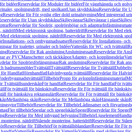
för bidéer
Reservdelar för Moduler för bidéer
För vägghängda och golvs
rinaler, spolningsdrift, med spolkant
Utan skyddskåpa
Reservdelar för 
ng
Reservdelar för För synlig eller dold urinalstyrning
Med integrerad uri
eservdelar för Utan skyddskåpa
Skiljeväggar
Skiljeväggar i plast
Skiljev
ptrar
Reservdelar för Spolrör, spolrörsböjar och adaptrar
Infästningsmate
 nätdrift
Med elektronisk spolning, batteridrift
Reservdelar för Med elektr
e
Med elektronisk spolning, nätdrift
Reservdelar för Med elektronisk spoln
ör
Installations- och ombyggnadssatser
Reservdelar för Installations- oc
ingar för toaletter, urinaler och bidéer
Vattenlås för WC och tvättställ
Re
ning
Reservdelar för Rak anslutning
Anslutningssats
Reservdelar för Ansl
ngar av PVC
Manschetter och täckkåpor
Adapter- och kopplingsdelar
Vatt
delar för Spolrörsförlängningar
Rak anslutning
Reservdelar för Rak ans
 och badrumsmöbler
Tvättställ
Tvättställ
Reservdelar för Tvättställ
Dubbeltvä
 för Handfat
Hörnhandfat
Halvinbyggda tvättställ
Reservdelar för Halvi
Underbyggnadstvättställ
Tillbehör
Propp för avlopp
Infästningsmaterial
Mö
ör Tvättställsunderskåp
För handfat
Reservdelar för För handfat
För tvätts
äll
För tvättställ för bänkskiva
Reservdelar för För tvättställ för bänkskiv
ställ för bänkskiva rektangulärt
Reservdelar för För tvättställ för bänkski
skåp
Mellanhöga skåp
Reservdelar för Mellanhöga skåp
Hängande skåp
R
ningsytor
Tillbehör
Reservdelar för Tillbehör
Lådinsatser och förvaringsb
uttag
Fler tillbehör
Speglar och spegelskåp
Spegel
Reservdelar för Spegel
ing
Reservdelar för Med inbyggd belysning
Tillbehör
Ljuselement
Handta
 montering, nätdrift
Stående montering, batteridrift
Reservdelar för Ståen
hör
Reservdelar för Tillbehör
För tvättställsblandare
Reservdelar för För tv
r handfat
Vattenlås
Reservdelar för Vattenlås
Vattenlås med skiljevägg för