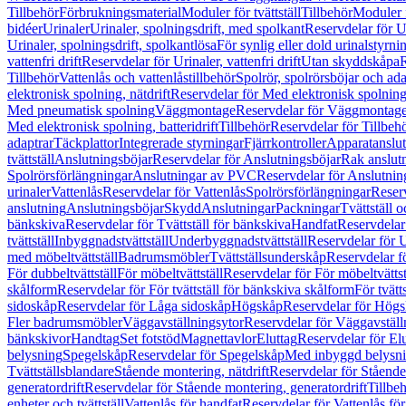
Tillbehör
Förbrukningsmaterial
Moduler för tvättställ
Tillbehör
Moduler 
bidéer
Urinaler
Urinaler, spolningsdrift, med spolkant
Reservdelar för U
Urinaler, spolningsdrift, spolkantlösa
För synlig eller dold urinalstyrni
vattenfri drift
Reservdelar för Urinaler, vattenfri drift
Utan skyddskåpa
R
Tillbehör
Vattenlås och vattenlåstillbehör
Spolrör, spolrörsböjar och ada
elektronisk spolning, nätdrift
Reservdelar för Med elektronisk spolning,
Med pneumatisk spolning
Väggmontage
Reservdelar för Väggmontag
Med elektronisk spolning, batteridrift
Tillbehör
Reservdelar för Tillbeh
adaptrar
Täckplattor
Integrerade styrningar
Fjärrkontroller
Apparatanslutn
tvättställ
Anslutningsböjar
Reservdelar för Anslutningsböjar
Rak anslut
Spolrörsförlängningar
Anslutningar av PVC
Reservdelar för Anslutni
urinaler
Vattenlås
Reservdelar för Vattenlås
Spolrörsförlängningar
Reserv
anslutning
Anslutningsböjar
Skydd
Anslutningar
Packningar
Tvättställ
bänkskiva
Reservdelar för Tvättställ för bänkskiva
Handfat
Reservdelar
tvättställ
Inbyggnadstvättställ
Underbyggnadstvättställ
Reservdelar för 
med möbeltvättställ
Badrumsmöbler
Tvättställsunderskåp
Reservdelar f
För dubbeltvättställ
För möbeltvättställ
Reservdelar för För möbeltvättst
skålform
Reservdelar för För tvättställ för bänkskiva skålform
För tvätt
sidoskåp
Reservdelar för Låga sidoskåp
Högskåp
Reservdelar för Hög
Fler badrumsmöbler
Väggavställningsytor
Reservdelar för Väggavställ
bänkskivor
Handtag
Set fotstöd
Magnettavlor
Eluttag
Reservdelar för El
belysning
Spegelskåp
Reservdelar för Spegelskåp
Med inbyggd belysn
Tvättställsblandare
Stående montering, nätdrift
Reservdelar för Stående
generatordrift
Reservdelar för Stående montering, generatordrift
Tillbe
enheter och tvättställ
Vattenlås för handfat
Reservdelar för Vattenlås fö