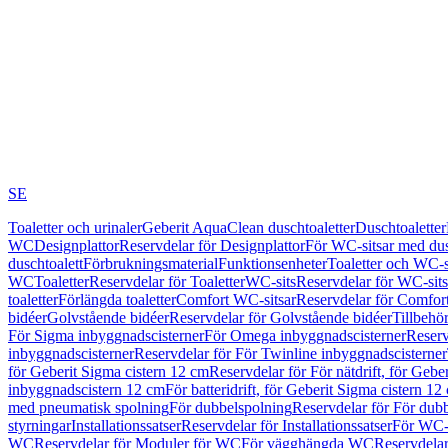
SE
Toaletter och urinaler
Geberit AquaClean duschtoaletter
Duschtoaletter
WC
Designplattor
Reservdelar för Designplattor
För WC-sitsar med du
duschtoalett
Förbrukningsmaterial
Funktionsenheter
Toaletter och WC-s
WC
Toaletter
Reservdelar för Toaletter
WC-sits
Reservdelar för WC-sits
toaletter
Förlängda toaletter
Comfort WC-sitsar
Reservdelar för Comfor
bidéer
Golvstående bidéer
Reservdelar för Golvstående bidéer
Tillbehö
För Sigma inbyggnadscisterner
För Omega inbyggnadscisterner
Reserv
inbyggnadscisterner
Reservdelar för För Twinline inbyggnadscisterner
för Geberit Sigma cistern 12 cm
Reservdelar för För nätdrift, för Gebe
inbyggnadscistern 12 cm
För batteridrift, för Geberit Sigma cistern 12
med pneumatisk spolning
För dubbelspolning
Reservdelar för För dub
styrningar
Installationssatser
Reservdelar för Installationssatser
För WC-s
WC
Reservdelar för Moduler för WC
För vägghängda WC
Reservdela