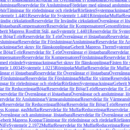
lutningar
Reservdelar för Anslutningar
Fördelare med gängad anslutnin
ehör
Tätningar för rörledningar och rördelar
Rörfästen
Systempackningar
stemrör 1.4401
Reservdelar för Systemrör 1.4401
Rörnipplar
Muffar
Rese
vändig cirkulation
Reservdelar för Invändig cirkulation
Övergångar ej lös
löstagbara
Kompensatorer
Reservdelar för Kompensatorer
Genomföringa
erit Mapress Rostfritt Stål, gas
Systemrör 1.4401
Reservdelar för Syste
ör Böjar
T-rör
Reservdelar för T-rör
Övergångar ej löstagbara
Reservdelar 
slutningar
Reservdelar för Förslutningar
Anslutningar
Reservdelar för An
ackningar
Set skruv för flänskopplingar
Geberit Mapress Therm
Systemr
ör Böjar
T-rör
Reservdelar för T-rör
Övergångar ej löstagbara
Reservdelar 
mpensatorer
Reservdelar för Kompensatorer
Förslutningar
Reservdelar fö
med rörände
Systempackningar
Set skruv för flänskopplingar
Fästen för
mrör 1.0034
Systemrör 1.0215
Rörnipplar
Muffar
Reservdelar för Muffar
ngar ej löstagbara
Reservdelar för Övergångar ej löstagbara
Övergångar 
r
Förslutningar
Reservdelar för Förslutningar
Muffar för värme
Reservdela
ingar för rörledningar och rördelar
Rörfästen
Systempackningar
Geberit 
ar för Reduceringar
Böjar
Reservdelar för Böjar
T-rör
Reservdelar för T-
servdelar för Övergångar ej löstagbara
Övergångar och anslutningar, lö
ervdelar för Anslutningar
Värmeanslutningar
Reservdelar för Värmeansl
ar
Reservdelar för Reduceringar
Böjar
Reservdelar för Böjar
T-rör
Reservde
ess Koppar, gas
Muffar
Reservdelar för Muffar
Reduceringar
Reservdelar 
Övergångar och anslutningar, löstagbara
Reservdelar för Övergångar och
 Geberit Mapress Koppar
Tätningar för rörledningar och rördelar
Rörfäste
uNiFe
Systemrör 2.1972
Muffar
Reservdelar för Muffar
Reduceringar
Rese