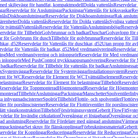
 med skiljevägg för handfat, kompaktmodell
Dolda vattenlås
Reservdelar 
gar
Reservdelar för Anslutningar
Packningar
Vattenlås för köksvaskar
Res
nlås
Diskhoanslutningar
Reservdelar för Diskhoanslutningar
Rak anslutn
tärenheter
Dolda vattenlås
Reservdelar för Dolda vattenlås
Synliga vatten
r tvättställ
Vattenlås
Reservdelar för Vattenlås
Anslutningsböjar
Reservde
ervdelar för Tillbehör
Golvbrunnar och badkar
Duschar
Golvavlopp för 
r för Golvbrunn för dusch
Tillbehör för golvbrunnar
Reservdelar för Til
chkar, d52
Reservdelar för Vattenlås för duschkar, d52
Utan propp för av
vdelar för Vattenlås för badkar, d52
Med vredmanövrering
Reservdelar
ing
Med vredmanövrering och inloppsrör
Reservdelar för Med vredmanö
 inloppsrör
Med PushControl tryckknappsmanövrering
Reservdelar för
r badkar
Reservdelar för Tillbehör för vattenlås för badkar
Anslutningssat
ix
Systemväggar
Reservdelar för Systemväggar
Installationssystem
Reservd
ent för WC
Reservdelar för Element för WC
Tvättställselement
Reservdel
belastningar
Reservdelar för Element för belastningar
Tillbehör
Reservdela
Reservdelar för Toppmonterad
Högmonterad
Reservdelar för Högmonte
 monterad
Tillbehör
Anslutningar
Packningar
Manschetter
Spolventiler
Inb
a inbyggnadscisterner
Spolrör
Tillbehör
Flottör- och spolventiler
Flottörve
iler för porslinscisterner
Reservdelar för Flottörventiler för porslinscister
lätt väggkonstruktion
Tillbehör
Försörjningssystem
Geberit FlowFit
Syst
vdelar för Invändig cirkulation
Övergångar ej löstagbara
Övergångar och
ad anslutning
Reservdelar för Fördelare med gängad anslutning
Värmean
empackningar
Set skruv för flänskopplingar
Förbrukningsmaterial
Geberit
ervdelar för Kopplingar
Reduceringar
Reservdelar för Reduceringar
Öve
ar ej löstagbara
Reservdelar för Övergångar ej löstagbara
Övergångar o