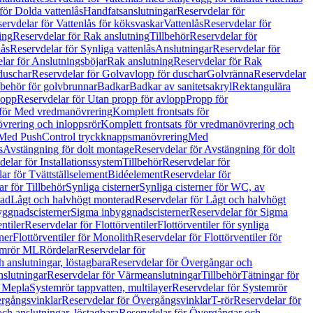
för Dolda vattenlås
Handfatsanslutningar
Reservdelar för
ervdelar för Vattenlås för köksvaskar
Vattenlås
Reservdelar för
ing
Reservdelar för Rak anslutning
Tillbehör
Reservdelar för
lås
Reservdelar för Synliga vattenlås
Anslutningar
Reservdelar för
lar för Anslutningsböjar
Rak anslutning
Reservdelar för Rak
duschar
Reservdelar för Golvavlopp för duschar
Golvränna
Reservdelar
lbehör för golvbrunnar
Badkar
Badkar av sanitetsakryl
Rektangulära
lopp
Reservdelar för Utan propp för avlopp
Propp för
 för Med vredmanövrering
Komplett frontsats för
vrering och inloppsrör
Komplett frontsats för vredmanövrering och
 Med PushControl tryckknappsmanövrering
Med
s
Avstängning för dolt montage
Reservdelar för Avstängning för dolt
elar för Installationssystem
Tillbehör
Reservdelar för
ar för Tvättställselement
Bidéelement
Reservdelar för
r för Tillbehör
Synliga cisterner
Synliga cisterner för WC, av
rad
Lågt och halvhögt monterad
Reservdelar för Lågt och halvhögt
yggnadscisterner
Sigma inbyggnadscisterner
Reservdelar för Sigma
ntiler
Reservdelar för Flottörventiler
Flottörventiler för synliga
ner
Flottörventiler för Monolith
Reservdelar för Flottörventiler för
emrör ML
Rördelar
Reservdelar för
 anslutningar, löstagbara
Reservdelar för Övergångar och
slutningar
Reservdelar för Värmeanslutningar
Tillbehör
Tätningar för
 Mepla
Systemrör tappvatten, multilayer
Reservdelar för Systemrör
rgångsvinklar
Reservdelar för Övergångsvinklar
T-rör
Reservdelar för
ch anslutningar, löstagbara
Reservdelar för Övergångar och