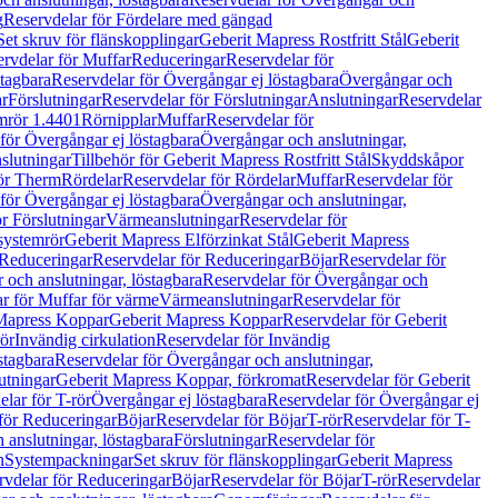
g
Reservdelar för Fördelare med gängad
Set skruv för flänskopplingar
Geberit Mapress Rostfritt Stål
Geberit
rvdelar för Muffar
Reduceringar
Reservdelar för
tagbara
Reservdelar för Övergångar ej löstagbara
Övergångar och
r
Förslutningar
Reservdelar för Förslutningar
Anslutningar
Reservdelar
mrör 1.4401
Rörnipplar
Muffar
Reservdelar för
för Övergångar ej löstagbara
Övergångar och anslutningar,
slutningar
Tillbehör för Geberit Mapress Rostfritt Stål
Skyddskåpor
ör Therm
Rördelar
Reservdelar för Rördelar
Muffar
Reservdelar för
för Övergångar ej löstagbara
Övergångar och anslutningar,
r Förslutningar
Värmeanslutningar
Reservdelar för
 systemrör
Geberit Mapress Elförzinkat Stål
Geberit Mapress
Reduceringar
Reservdelar för Reduceringar
Böjar
Reservdelar för
och anslutningar, löstagbara
Reservdelar för Övergångar och
r för Muffar för värme
Värmeanslutningar
Reservdelar för
Mapress Koppar
Geberit Mapress Koppar
Reservdelar för Geberit
rör
Invändig cirkulation
Reservdelar för Invändig
stagbara
Reservdelar för Övergångar och anslutningar,
utningar
Geberit Mapress Koppar, förkromat
Reservdelar för Geberit
lar för T-rör
Övergångar ej löstagbara
Reservdelar för Övergångar ej
för Reduceringar
Böjar
Reservdelar för Böjar
T-rör
Reservdelar för T-
 anslutningar, löstagbara
Förslutningar
Reservdelar för
n
Systempackningar
Set skruv för flänskopplingar
Geberit Mapress
rvdelar för Reduceringar
Böjar
Reservdelar för Böjar
T-rör
Reservdelar