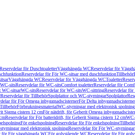
Reservdelar för Duschtoaletter
Vägghängda WC
Reservdelar för Vägg
schfunktion
Reservdelar för För WC-sitsar med duschfunktion
Tillbehör
itsar
Vägghängda WC
Reservdelar för Vägghängda WC
Toaletter
Reserv
WC-sits
Reservdelar för WC-sits
Comfort toaletter
Reservdelar för Comfo
t WC-sitsar
WC-sits
Reservdelar för WC-sits
WC-sittring
Reservdelar för
r
Reservdelar för Tillbehör
Spolplattor och WC-styrningar
Spolplattor
Rese
delar för För Omega inbyggnadscisterner
För Delta inbyggnadscisterne
Tillbehör
Förbrukningsmaterial
WC-styrningar med elektronisk spolning
rit Sigma cistern 12 cm
För nätdrift, för Geberit Omega inbyggnadscist
 cm
Reservdelar för För batteridrift, för Geberit Sigma cistern 12 cm
WC-s
belspolning
För enkelspolning
Reservdelar för För enkelspolning
Tillbeh
tyrningar med elektronisk spolning
Reservdelar för För WC-styrningar
r för För vägghängda WC
För golvstående WC
Reservdelar för För gol