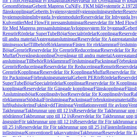
för T-rör
Övergångar ej löstagbara
Reservdelar för Övergångar ej lösta
Genomföringar
Geberit Mapress CuNiFe, FKM blå
Systemrör 2.1972
flänskopplingar
Geberits hygiensystem
Hygienspolningsenheter
Reserv
hygienspolning
Inbyggda hygienmoduler
Reservdelar för Inbyggda h
Kulventiler
Med FlowFit pressanslutningar
Reservdelar för Med FlowFi
för Med Mapress pressanslutningar
Avloppssystem för byggnad
Geberi
Rensrör
Rördelar SuperTube
Böjar
Specialrördelar
Kopplingar
Reservdel
till andra material
Aggregatanslutningar
Reservdelar för Aggregatanslu
tätningssockel
Tillbehör
Rörklammrar
Fästen för rörklammrar
Förslutnin
Böjar
Grenrör
Reservdelar för Grenrör
Reduceringar
Reservdelar för R
Muffar
Övergångskoppling
Övergångar till andra material
Aggregatansl
anslutningar
Tillbehör
Rörklammrar
Förslutningar
Packningar
Förbrukni
Grenrör
Reduceringar
Reservdelar för Reduceringar
Rensrör
Reservdela
Grenrör
Kopplingar
Reservdelar för Kopplingar
Muffar
Reservdelar för
för Packningar
Förbrukningsmaterial
Geberit PE
Rör
Rördelar
Reservdel
SuperTube
Böjar
Specialrördelar
Kopplingar
Reservdelar för Kopplinga
kopplingar
Reservdelar för Gängade kopplingar
Flänskopplingar
Fläns
Anslutningsböjar
Kopplingshylsor
Reservdelar för Kopplingshylsor
Rak
rörklammrar
Stödskal
Förslutningar
Packningar
Förbrukningsmaterial
Br
luftljudsisolering
Fuktskydd
Tätningar
Ventilationsventil för avlopp
Vent
Takbrunnar
Takbrunnar upp till 12 l/s
Reservdelar för Takbrunnar upp ti
stödrännor
Takbrunnar upp till 12 l/s
Reservdelar för Takbrunnar upp til
ångspärr
För takbrunnar upp till 12 l/s
Reservdelar för För takbrunnar up
till 25 l/s
Reservdelar för För takbrunnar upp till 25 l/s
Fästen
Infästnin
infästningar
Konventionell takavvattning
Takbrunnar
Reservdelar för T