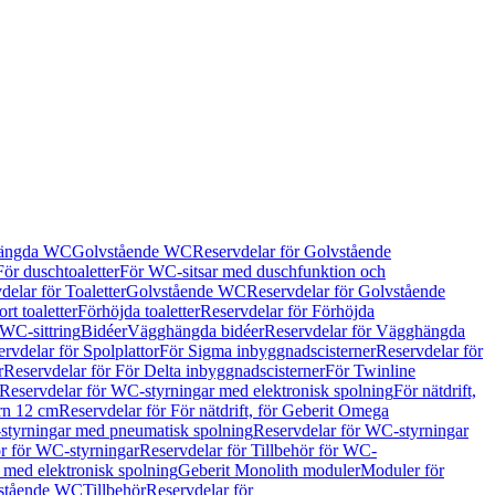
hängda WC
Golvstående WC
Reservdelar för Golvstående
För duschtoaletter
För WC-sitsar med duschfunktion och
delar för Toaletter
Golvstående WC
Reservdelar för Golvstående
rt toaletter
Förhöjda toaletter
Reservdelar för Förhöjda
 WC-sittring
Bidéer
Vägghängda bidéer
Reservdelar för Vägghängda
rvdelar för Spolplattor
För Sigma inbyggnadscisterner
Reservdelar för
r
Reservdelar för För Delta inbyggnadscisterner
För Twinline
Reservdelar för WC-styrningar med elektronisk spolning
För nätdrift,
ern 12 cm
Reservdelar för För nätdrift, för Geberit Omega
tyrningar med pneumatisk spolning
Reservdelar för WC-styrningar
ör för WC-styrningar
Reservdelar för Tillbehör för WC-
 med elektronisk spolning
Geberit Monolith moduler
Moduler för
vstående WC
Tillbehör
Reservdelar för