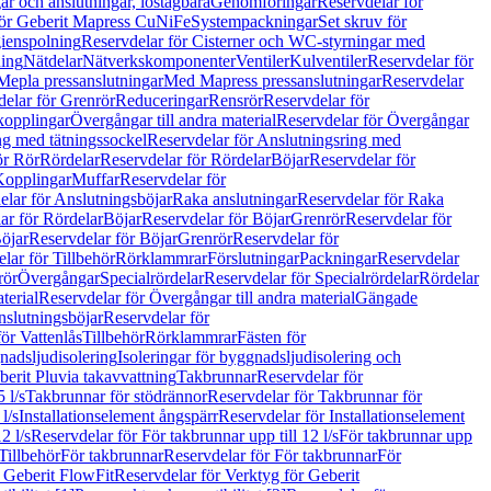
r och anslutningar, löstagbara
Genomföringar
Reservdelar för
för Geberit Mapress CuNiFe
Systempackningar
Set skruv för
ienspolning
Reservdelar för Cisterner och WC-styrningar med
ning
Nätdelar
Nätverkskomponenter
Ventiler
Kulventiler
Reservdelar för
Mepla pressanslutningar
Med Mapress pressanslutningar
Reservdelar
elar för Grenrör
Reduceringar
Rensrör
Reservdelar för
opplingar
Övergångar till andra material
Reservdelar för Övergångar
ng med tätningssockel
Reservdelar för Anslutningsring med
ör Rör
Rördelar
Reservdelar för Rördelar
Böjar
Reservdelar för
Kopplingar
Muffar
Reservdelar för
elar för Anslutningsböjar
Raka anslutningar
Reservdelar för Raka
ar för Rördelar
Böjar
Reservdelar för Böjar
Grenrör
Reservdelar för
öjar
Reservdelar för Böjar
Grenrör
Reservdelar för
lar för Tillbehör
Rörklammrar
Förslutningar
Packningar
Reservdelar
rör
Övergångar
Specialrördelar
Reservdelar för Specialrördelar
Rördelar
terial
Reservdelar för Övergångar till andra material
Gängade
slutningsböjar
Reservdelar för
ör Vattenlås
Tillbehör
Rörklammrar
Fästen för
gnadsljudisolering
Isoleringar för byggnadsljudisolering och
berit Pluvia takavvattning
Takbrunnar
Reservdelar för
 l/s
Takbrunnar för stödrännor
Reservdelar för Takbrunnar för
l/s
Installationselement ångspärr
Reservdelar för Installationselement
2 l/s
Reservdelar för För takbrunnar upp till 12 l/s
För takbrunnar upp
Tillbehör
För takbrunnar
Reservdelar för För takbrunnar
För
 Geberit FlowFit
Reservdelar för Verktyg för Geberit