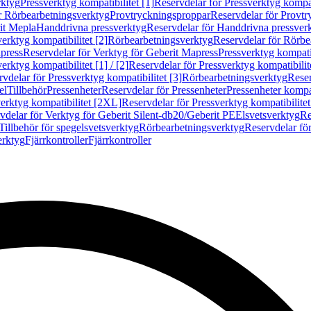
rktyg
Pressverktyg kompatibilitet [1]
Reservdelar för Pressverktyg kompati
r Rörbearbetningsverktyg
Provtryckningsproppar
Reservdelar för Provt
it Mepla
Handdrivna pressverktyg
Reservdelar för Handdrivna pressver
erktyg kompatibilitet [2]
Rörbearbetningsverktyg
Reservdelar för Rörbe
press
Reservdelar för Verktyg för Geberit Mapress
Pressverktyg kompatib
erktyg kompatibilitet [1] / [2]
Reservdelar för Pressverktyg kompatibilitet
vdelar för Pressverktyg kompatibilitet [3]
Rörbearbetningsverktyg
Reser
el
Tillbehör
Pressenheter
Reservdelar för Pressenheter
Pressenheter kompat
erktyg kompatibilitet [2XL]
Reservdelar för Pressverktyg kompatibilite
vdelar för Verktyg för Geberit Silent-db20/Geberit PE
Elsvetsverktyg
Re
Tillbehör för spegelsvetsverktyg
Rörbearbetningsverktyg
Reservdelar fö
erktyg
Fjärrkontroller
Fjärrkontroller