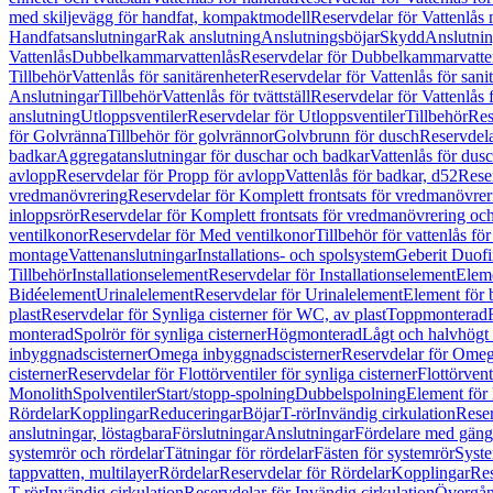
med skiljevägg för handfat, kompaktmodell
Reservdelar för Vattenlås
Handfatsanslutningar
Rak anslutning
Anslutningsböjar
Skydd
Anslutnin
Vattenlås
Dubbelkammarvattenlås
Reservdelar för Dubbelkammarvatte
Tillbehör
Vattenlås för sanitärenheter
Reservdelar för Vattenlås för sani
Anslutningar
Tillbehör
Vattenlås för tvättställ
Reservdelar för Vattenlås fö
anslutning
Utloppsventiler
Reservdelar för Utloppsventiler
Tillbehör
Res
för Golvränna
Tillbehör för golvrännor
Golvbrunn för dusch
Reservdela
badkar
Aggregatanslutningar för duschar och badkar
Vattenlås för dus
avlopp
Reservdelar för Propp för avlopp
Vattenlås för badkar, d52
Reser
vredmanövrering
Reservdelar för Komplett frontsats för vredmanövrer
inloppsrör
Reservdelar för Komplett frontsats för vredmanövrering och
ventilkonor
Reservdelar för Med ventilkonor
Tillbehör för vattenlås fö
montage
Vattenanslutningar
Installations- och spolsystem
Geberit Duof
Tillbehör
Installationselement
Reservdelar för Installationselement
Elem
Bidéelement
Urinalelement
Reservdelar för Urinalelement
Element för 
plast
Reservdelar för Synliga cisterner för WC, av plast
Toppmonterad
monterad
Spolrör för synliga cisterner
Högmonterad
Lågt och halvhögt
inbyggnadscisterner
Omega inbyggnadscisterner
Reservdelar för Omeg
cisterner
Reservdelar för Flottörventiler för synliga cisterner
Flottörvent
Monolith
Spolventiler
Start/stopp-spolning
Dubbelspolning
Element för 
Rördelar
Kopplingar
Reduceringar
Böjar
T-rör
Invändig cirkulation
Reser
anslutningar, löstagbara
Förslutningar
Anslutningar
Fördelare med gäng
systemrör och rördelar
Tätningar för rördelar
Fästen för systemrör
Syst
tappvatten, multilayer
Rördelar
Reservdelar för Rördelar
Kopplingar
Res
T-rör
Invändig cirkulation
Reservdelar för Invändig cirkulation
Övergång