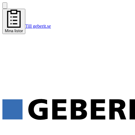
Till geberit.se
Mina listor