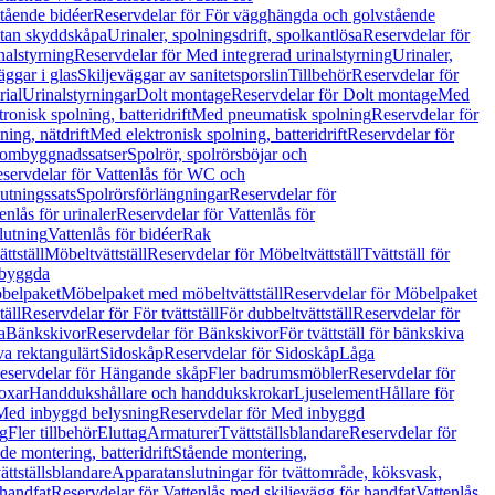
tående bidéer
Reservdelar för För vägghängda och golvstående
Utan skyddskåpa
Urinaler, spolningsdrift, spolkantlösa
Reservdelar för
nalstyrning
Reservdelar för Med integrerad urinalstyrning
Urinaler,
äggar i glas
Skiljeväggar av sanitetsporslin
Tillbehör
Reservdelar för
rial
Urinalstyrningar
Dolt montage
Reservdelar för Dolt montage
Med
onisk spolning, batteridrift
Med pneumatisk spolning
Reservdelar för
ing, nätdrift
Med elektronisk spolning, batteridrift
Reservdelar för
h ombyggnadssatser
Spolrör, spolrörsböjar och
servdelar för Vattenlås för WC och
utningssats
Spolrörsförlängningar
Reservdelar för
enlås för urinaler
Reservdelar för Vattenlås för
lutning
Vattenlås för bidéer
Rak
ttställ
Möbeltvättställ
Reservdelar för Möbeltvättställ
Tvättställ för
nbyggda
belpaket
Möbelpaket med möbeltvättställ
Reservdelar för Möbelpaket
täll
Reservdelar för För tvättställ
För dubbeltvättställ
Reservdelar för
a
Bänkskivor
Reservdelar för Bänkskivor
För tvättställ för bänkskiva
va rektangulärt
Sidoskåp
Reservdelar för Sidoskåp
Låga
eservdelar för Hängande skåp
Fler badrumsmöbler
Reservdelar för
oxar
Handdukshållare och handdukskrokar
Ljuselement
Hållare för
Med inbyggd belysning
Reservdelar för Med inbyggd
g
Fler tillbehör
Eluttag
Armaturer
Tvättställsblandare
Reservdelar för
de montering, batteridrift
Stående montering,
ättställsblandare
Apparatanslutningar för tvättområde, köksvask,
 handfat
Reservdelar för Vattenlås med skiljevägg för handfat
Vattenlås