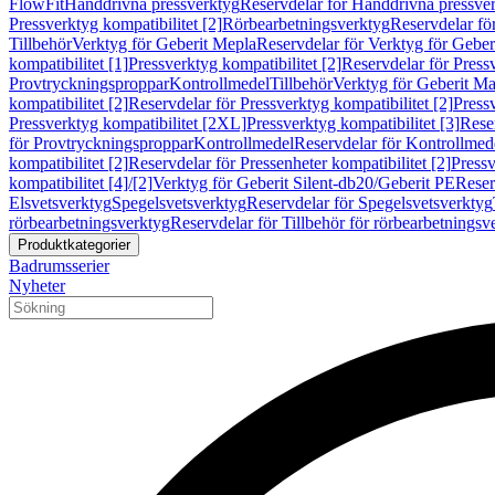
FlowFit
Handdrivna pressverktyg
Reservdelar för Handdrivna pressve
Pressverktyg kompatibilitet [2]
Rörbearbetningsverktyg
Reservdelar fö
Tillbehör
Verktyg för Geberit Mepla
Reservdelar för Verktyg för Geber
kompatibilitet [1]
Pressverktyg kompatibilitet [2]
Reservdelar för Pressv
Provtryckningsproppar
Kontrollmedel
Tillbehör
Verktyg för Geberit Ma
kompatibilitet [2]
Reservdelar för Pressverktyg kompatibilitet [2]
Pressv
Pressverktyg kompatibilitet [2XL]
Pressverktyg kompatibilitet [3]
Reser
för Provtryckningsproppar
Kontrollmedel
Reservdelar för Kontrollmed
kompatibilitet [2]
Reservdelar för Pressenheter kompatibilitet [2]
Pressv
kompatibilitet [4]/[2]
Verktyg för Geberit Silent-db20/Geberit PE
Reser
Elsvetsverktyg
Spegelsvetsverktyg
Reservdelar för Spegelsvetsverktyg
rörbearbetningsverktyg
Reservdelar för Tillbehör för rörbearbetningsv
Produktkategorier
Badrumsserier
Nyheter