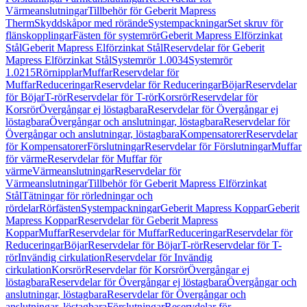
Värmeanslutningar
Tillbehör för Geberit Mapress
Therm
Skyddskåpor med rörände
Systempackningar
Set skruv för
flänskopplingar
Fästen för systemrör
Geberit Mapress Elförzinkat
Stål
Geberit Mapress Elförzinkat Stål
Reservdelar för Geberit
Mapress Elförzinkat Stål
Systemrör 1.0034
Systemrör
1.0215
Rörnipplar
Muffar
Reservdelar för
Muffar
Reduceringar
Reservdelar för Reduceringar
Böjar
Reservdelar
för Böjar
T-rör
Reservdelar för T-rör
Korsrör
Reservdelar för
Korsrör
Övergångar ej löstagbara
Reservdelar för Övergångar ej
löstagbara
Övergångar och anslutningar, löstagbara
Reservdelar för
Övergångar och anslutningar, löstagbara
Kompensatorer
Reservdelar
för Kompensatorer
Förslutningar
Reservdelar för Förslutningar
Muffar
för värme
Reservdelar för Muffar för
värme
Värmeanslutningar
Reservdelar för
Värmeanslutningar
Tillbehör för Geberit Mapress Elförzinkat
Stål
Tätningar för rörledningar och
rördelar
Rörfästen
Systempackningar
Geberit Mapress Koppar
Geberit
Mapress Koppar
Reservdelar för Geberit Mapress
Koppar
Muffar
Reservdelar för Muffar
Reduceringar
Reservdelar för
Reduceringar
Böjar
Reservdelar för Böjar
T-rör
Reservdelar för T-
rör
Invändig cirkulation
Reservdelar för Invändig
cirkulation
Korsrör
Reservdelar för Korsrör
Övergångar ej
löstagbara
Reservdelar för Övergångar ej löstagbara
Övergångar och
anslutningar, löstagbara
Reservdelar för Övergångar och
anslutningar, löstagbara
Förslutningar
Reservdelar för