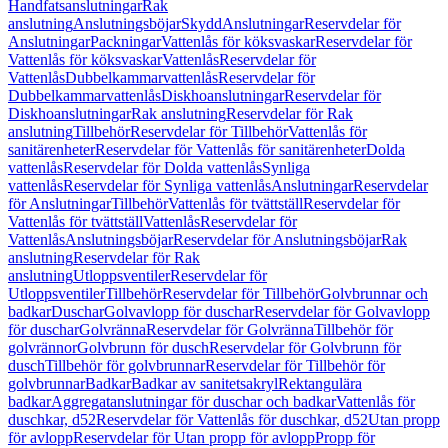
Handfatsanslutningar
Rak
anslutning
Anslutningsböjar
Skydd
Anslutningar
Reservdelar för
Anslutningar
Packningar
Vattenlås för köksvaskar
Reservdelar för
Vattenlås för köksvaskar
Vattenlås
Reservdelar för
Vattenlås
Dubbelkammarvattenlås
Reservdelar för
Dubbelkammarvattenlås
Diskhoanslutningar
Reservdelar för
Diskhoanslutningar
Rak anslutning
Reservdelar för Rak
anslutning
Tillbehör
Reservdelar för Tillbehör
Vattenlås för
sanitärenheter
Reservdelar för Vattenlås för sanitärenheter
Dolda
vattenlås
Reservdelar för Dolda vattenlås
Synliga
vattenlås
Reservdelar för Synliga vattenlås
Anslutningar
Reservdelar
för Anslutningar
Tillbehör
Vattenlås för tvättställ
Reservdelar för
Vattenlås för tvättställ
Vattenlås
Reservdelar för
Vattenlås
Anslutningsböjar
Reservdelar för Anslutningsböjar
Rak
anslutning
Reservdelar för Rak
anslutning
Utloppsventiler
Reservdelar för
Utloppsventiler
Tillbehör
Reservdelar för Tillbehör
Golvbrunnar och
badkar
Duschar
Golvavlopp för duschar
Reservdelar för Golvavlopp
för duschar
Golvränna
Reservdelar för Golvränna
Tillbehör för
golvrännor
Golvbrunn för dusch
Reservdelar för Golvbrunn för
dusch
Tillbehör för golvbrunnar
Reservdelar för Tillbehör för
golvbrunnar
Badkar
Badkar av sanitetsakryl
Rektangulära
badkar
Aggregatanslutningar för duschar och badkar
Vattenlås för
duschkar, d52
Reservdelar för Vattenlås för duschkar, d52
Utan propp
för avlopp
Reservdelar för Utan propp för avlopp
Propp för