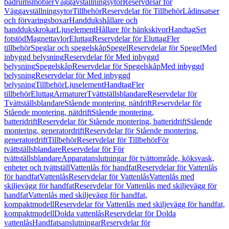
badrumsmöbler
Väggavställningsytor
Reservdelar för
Väggavställningsytor
Tillbehör
Reservdelar för Tillbehör
Lådinsatser
och förvaringsboxar
Handdukshållare och
handdukskrokar
Ljuselement
Hållare för bänkskivor
Handtag
Set
fotstöd
Magnettavlor
Eluttag
Reservdelar för Eluttag
Fler
tillbehör
Speglar och spegelskåp
Spegel
Reservdelar för Spegel
Med
inbyggd belysning
Reservdelar för Med inbyggd
belysning
Spegelskåp
Reservdelar för Spegelskåp
Med inbyggd
belysning
Reservdelar för Med inbyggd
belysning
Tillbehör
Ljuselement
Handtag
Fler
tillbehör
Eluttag
Armaturer
Tvättställsblandare
Reservdelar för
Tvättställsblandare
Stående montering, nätdrift
Reservdelar för
Stående montering, nätdrift
Stående montering,
batteridrift
Reservdelar för Stående montering, batteridrift
Stående
montering, generatordrift
Reservdelar för Stående montering,
generatordrift
Tillbehör
Reservdelar för Tillbehör
För
tvättställsblandare
Reservdelar för För
tvättställsblandare
Apparatanslutningar för tvättområde, köksvask,
enheter och tvättställ
Vattenlås för handfat
Reservdelar för Vattenlås
för handfat
Vattenlås
Reservdelar för Vattenlås
Vattenlås med
skiljevägg för handfat
Reservdelar för Vattenlås med skiljevägg för
handfat
Vattenlås med skiljevägg för handfat,
kompaktmodell
Reservdelar för Vattenlås med skiljevägg för handfat,
kompaktmodell
Dolda vattenlås
Reservdelar för Dolda
vattenlås
Handfatsanslutningar
Reservdelar för