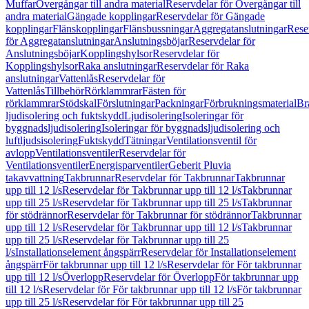
Muffar
Övergångar till andra material
Reservdelar för Övergångar till
andra material
Gängade kopplingar
Reservdelar för Gängade
kopplingar
Flänskopplingar
Flänsbussningar
Aggregatanslutningar
Rese
för Aggregatanslutningar
Anslutningsböjar
Reservdelar för
Anslutningsböjar
Kopplingshylsor
Reservdelar för
Kopplingshylsor
Raka anslutningar
Reservdelar för Raka
anslutningar
Vattenlås
Reservdelar för
Vattenlås
Tillbehör
Rörklammrar
Fästen för
rörklammrar
Stödskal
Förslutningar
Packningar
Förbrukningsmaterial
Br
ljudisolering och fuktskydd
Ljudisolering
Isoleringar för
byggnadsljudisolering
Isoleringar för byggnadsljudisolering och
luftljudsisolering
Fuktskydd
Tätningar
Ventilationsventil för
avlopp
Ventilationsventiler
Reservdelar för
Ventilationsventiler
Energisparventiler
Geberit Pluvia
takavvattning
Takbrunnar
Reservdelar för Takbrunnar
Takbrunnar
upp till 12 l/s
Reservdelar för Takbrunnar upp till 12 l/s
Takbrunnar
upp till 25 l/s
Reservdelar för Takbrunnar upp till 25 l/s
Takbrunnar
för stödrännor
Reservdelar för Takbrunnar för stödrännor
Takbrunnar
upp till 12 l/s
Reservdelar för Takbrunnar upp till 12 l/s
Takbrunnar
upp till 25 l/s
Reservdelar för Takbrunnar upp till 25
l/s
Installationselement ångspärr
Reservdelar för Installationselement
ångspärr
För takbrunnar upp till 12 l/s
Reservdelar för För takbrunnar
upp till 12 l/s
Överlopp
Reservdelar för Överlopp
För takbrunnar upp
till 12 l/s
Reservdelar för För takbrunnar upp till 12 l/s
För takbrunnar
upp till 25 l/s
Reservdelar för För takbrunnar upp till 25