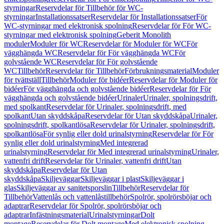
styrningar
Reservdelar för Tillbehör för WC-
styrningar
Installationssatser
Reservdelar för Installationssatser
För
WC-styrningar med elektronisk spolning
Reservdelar för För WC-
styrningar med elektronisk spolning
Geberit Monolith
moduler
Moduler för WC
Reservdelar för Moduler för WC
För
vägghängda WC
Reservdelar för För vägghängda WC
För
golvstående WC
Reservdelar för För golvstående
WC
Tillbehör
Reservdelar för Tillbehör
Förbrukningsmaterial
Moduler
för tvättställ
Tillbehör
Moduler för bidéer
Reservdelar för Moduler för
bidéer
För vägghängda och golvstående bidéer
Reservdelar för För
vägghängda och golvstående bidéer
Urinaler
Urinaler, spolningsdrift,
med spolkant
Reservdelar för Urinaler, spolningsdrift, med
spolkant
Utan skyddskåpa
Reservdelar för Utan skyddskåpa
Urinaler,
spolningsdrift, spolkantlösa
Reservdelar för Urinaler, spolningsdrift,
spolkantlösa
För synlig eller dold urinalstyrning
Reservdelar för För
synlig eller dold urinalstyrning
Med integrerad
urinalstyrning
Reservdelar för Med integrerad urinalstyrning
Urinaler,
vattenfri drift
Reservdelar för Urinaler, vattenfri drift
Utan
skyddskåpa
Reservdelar för Utan
skyddskåpa
Skiljeväggar
Skiljeväggar i plast
Skiljeväggar i
glas
Skiljeväggar av sanitetsporslin
Tillbehör
Reservdelar för
Tillbehör
Vattenlås och vattenlåstillbehör
Spolrör, spolrörsböjar och
adaptrar
Reservdelar för Spolrör, spolrörsböjar och
adaptrar
Infästningsmaterial
Urinalstyrningar
Dolt
montage
Reservdelar för Dolt montage
Med elektronisk spolning,