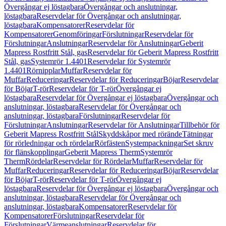
Övergångar ej löstagbara
Övergångar och anslutningar,
löstagbara
Reservdelar för Övergångar och anslutningar,
löstagbara
Kompensatorer
Reservdelar för
Kompensatorer
Genomföringar
Förslutningar
Reservdelar för
Förslutningar
Anslutningar
Reservdelar för Anslutningar
Geberit
Mapress Rostfritt Stål, gas
Reservdelar för Geberit Mapress Rostfritt
Stål, gas
Systemrör 1.4401
Reservdelar för Systemrör
1.4401
Rörnipplar
Muffar
Reservdelar för
Muffar
Reduceringar
Reservdelar för Reduceringar
Böjar
Reservdelar
för Böjar
T-rör
Reservdelar för T-rör
Övergångar ej
löstagbara
Reservdelar för Övergångar ej löstagbara
Övergångar och
anslutningar, löstagbara
Reservdelar för Övergångar och
anslutningar, löstagbara
Förslutningar
Reservdelar för
Förslutningar
Anslutningar
Reservdelar för Anslutningar
Tillbehör för
Geberit Mapress Rostfritt Stål
Skyddskåpor med rörände
Tätningar
för rörledningar och rördelar
Rörfästen
Systempackningar
Set skruv
för flänskopplingar
Geberit Mapress Therm
Systemrör
Therm
Rördelar
Reservdelar för Rördelar
Muffar
Reservdelar för
Muffar
Reduceringar
Reservdelar för Reduceringar
Böjar
Reservdelar
för Böjar
T-rör
Reservdelar för T-rör
Övergångar ej
löstagbara
Reservdelar för Övergångar ej löstagbara
Övergångar och
anslutningar, löstagbara
Reservdelar för Övergångar och
anslutningar, löstagbara
Kompensatorer
Reservdelar för
Kompensatorer
Förslutningar
Reservdelar för
Förslutningar
Värmeanslutningar
Reservdelar för