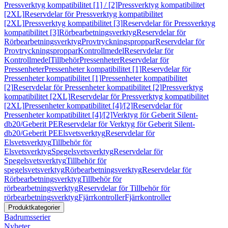
Pressverktyg kompatibilitet [1] / [2]
Pressverktyg kompatibilitet
[2XL]
Reservdelar för Pressverktyg kompatibilitet
[2XL]
Pressverktyg kompatibilitet [3]
Reservdelar för Pressverktyg
kompatibilitet [3]
Rörbearbetningsverktyg
Reservdelar för
Rörbearbetningsverktyg
Provtryckningsproppar
Reservdelar för
Provtryckningsproppar
Kontrollmedel
Reservdelar för
Kontrollmedel
Tillbehör
Pressenheter
Reservdelar för
Pressenheter
Pressenheter kompatibilitet [1]
Reservdelar för
Pressenheter kompatibilitet [1]
Pressenheter kompatibilitet
[2]
Reservdelar för Pressenheter kompatibilitet [2]
Pressverktyg
kompatibilitet [2XL]
Reservdelar för Pressverktyg kompatibilitet
[2XL]
Pressenheter kompatibilitet [4]/[2]
Reservdelar för
Pressenheter kompatibilitet [4]/[2]
Verktyg för Geberit Silent-
db20/Geberit PE
Reservdelar för Verktyg för Geberit Silent-
db20/Geberit PE
Elsvetsverktyg
Reservdelar för
Elsvetsverktyg
Tillbehör för
Elsvetsverktyg
Spegelsvetsverktyg
Reservdelar för
Spegelsvetsverktyg
Tillbehör för
spegelsvetsverktyg
Rörbearbetningsverktyg
Reservdelar för
Rörbearbetningsverktyg
Tillbehör för
rörbearbetningsverktyg
Reservdelar för Tillbehör för
rörbearbetningsverktyg
Fjärrkontroller
Fjärrkontroller
Produktkategorier
Badrumsserier
Nyheter