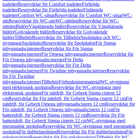
toaletter
Reservdelar för Comfort toaletter
Förhöjda
toaletter
Reservdelar för Förhöjda toaletter
Förlängda
toaletter
Comfort WC-sitsar
Reservdelar för Comfort WC-sitsar
WC-
sits
Reservdelar för WC-sits
WC-sittring
Reservdelar för WC-
sittring
Bidéer
Vägghängda bidéer
Reservdelar för Vägghängda
bidéer
Golvstående bidéer
Reservdelar för Golvstående
bidéer
Tillbehör
Reservdelar för Tillbehör
Spolplattor och WC-
styrningar
Spolplattor
Reservdelar för Spolplattor
För Sigma
inbyggnadscisterner
Reservdelar för För Sigma
inbyggnadscisterner
För Omega inbyggnadscisterner
Reservdelar för
För Omega inbyggnadscisterner
För Delta
inbyggnadscisterner
Reservdelar för För Delta
inbyggnadscisterner
För Twinline inbyggnadscisterner
Reservdelar
för För Twinline
inbyggnadscisterner
Tillbehör
Förbrukningsmaterial
WC-styrningar
med elektronisk spolning
Reservdelar för WC-styrningar med
elektronisk spolning
För nätdrift, för Geberit Sigma cistern 12
cm
Reservdelar för För nätdrift, för Geberit Sigma cistern 12 cm
För
nätdrift, för Geberit Omega inbyggnadscistern 12 cm
Reservdelar för
För nätdrift, för Geberit Omega inbyggnadscistern 12 cm
För
batteridrift, för Geberit Sigma cistern 12 cm
Reservdelar för För
batteridrift, för Geberit Sigma cistern 12 cm
WC-styrningar med
pneumatisk spolning
Reservdelar för WC-styrningar med pneumatisk
spolning
För dubbelspolning
Reservdelar för För dubbelspolning
För
enkelspolning
Reservdelar för För enkelspolning
Tillbehör för WC-