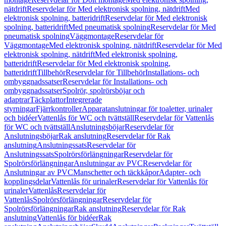
nätdrift
Reservdelar för Med elektronisk spolning, nätdrift
Med
elektronisk spolning, batteridrift
Reservdelar för Med elektronisk
spolning, batteridrift
Med pneumatisk spolning
Reservdelar för Med
pneumatisk spolning
Väggmontage
Reservdelar för
Väggmontage
Med elektronisk spolning, nätdrift
Reservdelar för Med
elektronisk spolning, nätdrift
Med elektronisk spolning,
batteridrift
Reservdelar för Med elektronisk spolning,
batteridrift
Tillbehör
Reservdelar för Tillbehör
Installations- och
ombyggnadssatser
Reservdelar för Installations- och
ombyggnadssatser
Spolrör, spolrörsböjar och
adaptrar
Täckplattor
Integrerade
styrningar
Fjärrkontroller
Apparatanslutningar för toaletter, urinaler
och bidéer
Vattenlås för WC och tvättställ
Reservdelar för Vattenlås
för WC och tvättställ
Anslutningsböjar
Reservdelar för
Anslutningsböjar
Rak anslutning
Reservdelar för Rak
anslutning
Anslutningssats
Reservdelar för
Anslutningssats
Spolrörsförlängningar
Reservdelar för
Spolrörsförlängningar
Anslutningar av PVC
Reservdelar för
Anslutningar av PVC
Manschetter och täckkåpor
Adapter- och
kopplingsdelar
Vattenlås för urinaler
Reservdelar för Vattenlås för
urinaler
Vattenlås
Reservdelar för
Vattenlås
Spolrörsförlängningar
Reservdelar för
Spolrörsförlängningar
Rak anslutning
Reservdelar för Rak
anslutning
Vattenlås för bidéer
Rak