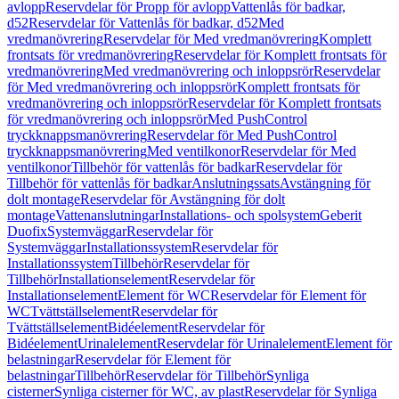
avlopp
Reservdelar för Propp för avlopp
Vattenlås för badkar,
d52
Reservdelar för Vattenlås för badkar, d52
Med
vredmanövrering
Reservdelar för Med vredmanövrering
Komplett
frontsats för vredmanövrering
Reservdelar för Komplett frontsats för
vredmanövrering
Med vredmanövrering och inloppsrör
Reservdelar
för Med vredmanövrering och inloppsrör
Komplett frontsats för
vredmanövrering och inloppsrör
Reservdelar för Komplett frontsats
för vredmanövrering och inloppsrör
Med PushControl
tryckknappsmanövrering
Reservdelar för Med PushControl
tryckknappsmanövrering
Med ventilkonor
Reservdelar för Med
ventilkonor
Tillbehör för vattenlås för badkar
Reservdelar för
Tillbehör för vattenlås för badkar
Anslutningssats
Avstängning för
dolt montage
Reservdelar för Avstängning för dolt
montage
Vattenanslutningar
Installations- och spolsystem
Geberit
Duofix
Systemväggar
Reservdelar för
Systemväggar
Installationssystem
Reservdelar för
Installationssystem
Tillbehör
Reservdelar för
Tillbehör
Installationselement
Reservdelar för
Installationselement
Element för WC
Reservdelar för Element för
WC
Tvättställselement
Reservdelar för
Tvättställselement
Bidéelement
Reservdelar för
Bidéelement
Urinalelement
Reservdelar för Urinalelement
Element för
belastningar
Reservdelar för Element för
belastningar
Tillbehör
Reservdelar för Tillbehör
Synliga
cisterner
Synliga cisterner för WC, av plast
Reservdelar för Synliga