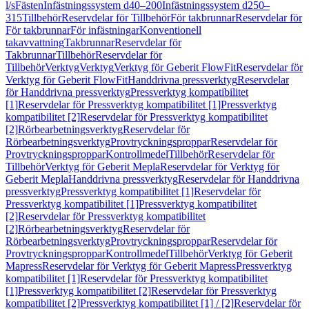
l/s
Fästen
Infästningssystem d40–200
Infästningssystem d250–
315
Tillbehör
Reservdelar för Tillbehör
För takbrunnar
Reservdelar för
För takbrunnar
För infästningar
Konventionell
takavvattning
Takbrunnar
Reservdelar för
Takbrunnar
Tillbehör
Reservdelar för
Tillbehör
Verktyg
Verktyg
Verktyg för Geberit FlowFit
Reservdelar för
Verktyg för Geberit FlowFit
Handdrivna pressverktyg
Reservdelar
för Handdrivna pressverktyg
Pressverktyg kompatibilitet
[1]
Reservdelar för Pressverktyg kompatibilitet [1]
Pressverktyg
kompatibilitet [2]
Reservdelar för Pressverktyg kompatibilitet
[2]
Rörbearbetningsverktyg
Reservdelar för
Rörbearbetningsverktyg
Provtryckningsproppar
Reservdelar för
Provtryckningsproppar
Kontrollmedel
Tillbehör
Reservdelar för
Tillbehör
Verktyg för Geberit Mepla
Reservdelar för Verktyg för
Geberit Mepla
Handdrivna pressverktyg
Reservdelar för Handdrivna
pressverktyg
Pressverktyg kompatibilitet [1]
Reservdelar för
Pressverktyg kompatibilitet [1]
Pressverktyg kompatibilitet
[2]
Reservdelar för Pressverktyg kompatibilitet
[2]
Rörbearbetningsverktyg
Reservdelar för
Rörbearbetningsverktyg
Provtryckningsproppar
Reservdelar för
Provtryckningsproppar
Kontrollmedel
Tillbehör
Verktyg för Geberit
Mapress
Reservdelar för Verktyg för Geberit Mapress
Pressverktyg
kompatibilitet [1]
Reservdelar för Pressverktyg kompatibilitet
[1]
Pressverktyg kompatibilitet [2]
Reservdelar för Pressverktyg
kompatibilitet [2]
Pressverktyg kompatibilitet [1] / [2]
Reservdelar för