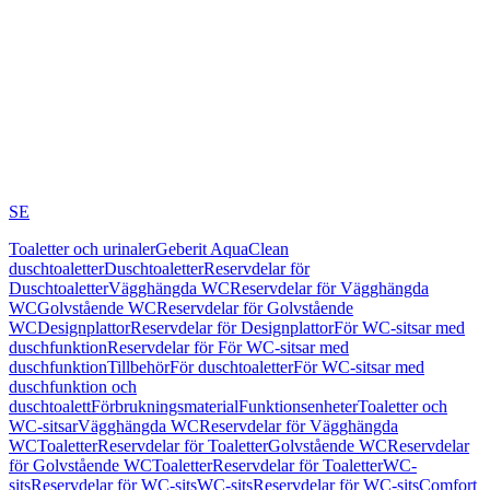
SE
Toaletter och urinaler
Geberit AquaClean
duschtoaletter
Duschtoaletter
Reservdelar för
Duschtoaletter
Vägghängda WC
Reservdelar för Vägghängda
WC
Golvstående WC
Reservdelar för Golvstående
WC
Designplattor
Reservdelar för Designplattor
För WC-sitsar med
duschfunktion
Reservdelar för För WC-sitsar med
duschfunktion
Tillbehör
För duschtoaletter
För WC-sitsar med
duschfunktion och
duschtoalett
Förbrukningsmaterial
Funktionsenheter
Toaletter och
WC-sitsar
Vägghängda WC
Reservdelar för Vägghängda
WC
Toaletter
Reservdelar för Toaletter
Golvstående WC
Reservdelar
för Golvstående WC
Toaletter
Reservdelar för Toaletter
WC-
sits
Reservdelar för WC-sits
WC-sits
Reservdelar för WC-sits
Comfort