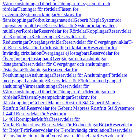
Värmeanslutningar
Tillbehör
Tätningar för systemrör och
rördelar
Tätningar för rördelar
Fästen för
systemrör
Systempackningar
Set skruv för
flänskopplingar
Förbrukningsmaterial
Geberit Mepla
Systemrör
tappvatten, multilayer
Reservdelar för Systemrör tappvatten,
multilayer
Rördelar
Reservdelar för Rördelar
Kopplingar
Reservdelar
för Kopplingar
Reduceringar
Reservdelar för
Reduceringar
Övergångsvinklar
Reservdelar för Övergångsvinklar
T-
rör
Reservdelar för T-rör
Invändig cirkulation
Reservdelar för
Invändig cirkulation
Övergångar ej löstagbara
Reservdelar för
Övergångar ej löstagbara
Övergångar och anslutningar,
löstagbara
Reservdelar för Övergångar och anslutningar,
löstagbara
Förslutningar
Reservdelar för
Förslutningar
Anslutningar
Reservdelar för Anslutningar
Fördelare
med gängad anslutning
Reservdelar för Fördelare med gängad
anslutning
Värmeanslutningar
Reservdelar för
Värmeanslutningar
Tillbehör
Tätningar för rörledningar och
rördelar
Rörfästen
Systempackningar
Set skruv för
flänskopplingar
Geberit Mapress Rostfritt Stål
Geberit Mapress
Rostfritt Stål
Reservdelar för Geberit Mapress Rostfritt Stål
Systemrör
1.4401
Reservdelar för Systemrör
1.4401
Rörnipplar
Muffar
Reservdelar för
Muffar
Reduceringar
Reservdelar för Reduceringar
Böjar
Reservdelar
för Böjar
T-rör
Reservdelar för T-rör
Invändig cirkulation
Reservdelar
för Invändig cirkulation
Övergångar ej löstagbara
Reservdelar för