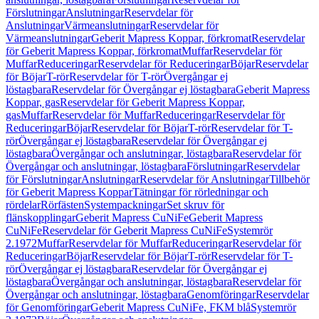
Förslutningar
Anslutningar
Reservdelar för
Anslutningar
Värmeanslutningar
Reservdelar för
Värmeanslutningar
Geberit Mapress Koppar, förkromat
Reservdelar
för Geberit Mapress Koppar, förkromat
Muffar
Reservdelar för
Muffar
Reduceringar
Reservdelar för Reduceringar
Böjar
Reservdelar
för Böjar
T-rör
Reservdelar för T-rör
Övergångar ej
löstagbara
Reservdelar för Övergångar ej löstagbara
Geberit Mapress
Koppar, gas
Reservdelar för Geberit Mapress Koppar,
gas
Muffar
Reservdelar för Muffar
Reduceringar
Reservdelar för
Reduceringar
Böjar
Reservdelar för Böjar
T-rör
Reservdelar för T-
rör
Övergångar ej löstagbara
Reservdelar för Övergångar ej
löstagbara
Övergångar och anslutningar, löstagbara
Reservdelar för
Övergångar och anslutningar, löstagbara
Förslutningar
Reservdelar
för Förslutningar
Anslutningar
Reservdelar för Anslutningar
Tillbehör
för Geberit Mapress Koppar
Tätningar för rörledningar och
rördelar
Rörfästen
Systempackningar
Set skruv för
flänskopplingar
Geberit Mapress CuNiFe
Geberit Mapress
CuNiFe
Reservdelar för Geberit Mapress CuNiFe
Systemrör
2.1972
Muffar
Reservdelar för Muffar
Reduceringar
Reservdelar för
Reduceringar
Böjar
Reservdelar för Böjar
T-rör
Reservdelar för T-
rör
Övergångar ej löstagbara
Reservdelar för Övergångar ej
löstagbara
Övergångar och anslutningar, löstagbara
Reservdelar för
Övergångar och anslutningar, löstagbara
Genomföringar
Reservdelar
för Genomföringar
Geberit Mapress CuNiFe, FKM blå
Systemrör