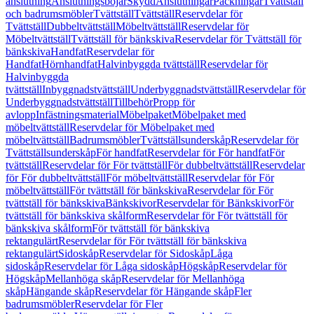
anslutning
Anslutningsböjar
Skydd
Anslutningar
Packningar
Tvättställ
och badrumsmöbler
Tvättställ
Tvättställ
Reservdelar för
Tvättställ
Dubbeltvättställ
Möbeltvättställ
Reservdelar för
Möbeltvättställ
Tvättställ för bänkskiva
Reservdelar för Tvättställ för
bänkskiva
Handfat
Reservdelar för
Handfat
Hörnhandfat
Halvinbyggda tvättställ
Reservdelar för
Halvinbyggda
tvättställ
Inbyggnadstvättställ
Underbyggnadstvättställ
Reservdelar för
Underbyggnadstvättställ
Tillbehör
Propp för
avlopp
Infästningsmaterial
Möbelpaket
Möbelpaket med
möbeltvättställ
Reservdelar för Möbelpaket med
möbeltvättställ
Badrumsmöbler
Tvättställsunderskåp
Reservdelar för
Tvättställsunderskåp
För handfat
Reservdelar för För handfat
För
tvättställ
Reservdelar för För tvättställ
För dubbeltvättställ
Reservdelar
för För dubbeltvättställ
För möbeltvättställ
Reservdelar för För
möbeltvättställ
För tvättställ för bänkskiva
Reservdelar för För
tvättställ för bänkskiva
Bänkskivor
Reservdelar för Bänkskivor
För
tvättställ för bänkskiva skålform
Reservdelar för För tvättställ för
bänkskiva skålform
För tvättställ för bänkskiva
rektangulärt
Reservdelar för För tvättställ för bänkskiva
rektangulärt
Sidoskåp
Reservdelar för Sidoskåp
Låga
sidoskåp
Reservdelar för Låga sidoskåp
Högskåp
Reservdelar för
Högskåp
Mellanhöga skåp
Reservdelar för Mellanhöga
skåp
Hängande skåp
Reservdelar för Hängande skåp
Fler
badrumsmöbler
Reservdelar för Fler