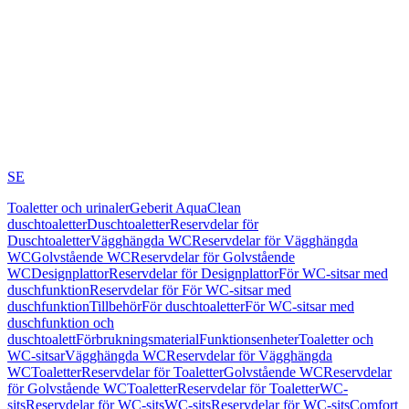
SE
Toaletter och urinaler
Geberit AquaClean
duschtoaletter
Duschtoaletter
Reservdelar för
Duschtoaletter
Vägghängda WC
Reservdelar för Vägghängda
WC
Golvstående WC
Reservdelar för Golvstående
WC
Designplattor
Reservdelar för Designplattor
För WC-sitsar med
duschfunktion
Reservdelar för För WC-sitsar med
duschfunktion
Tillbehör
För duschtoaletter
För WC-sitsar med
duschfunktion och
duschtoalett
Förbrukningsmaterial
Funktionsenheter
Toaletter och
WC-sitsar
Vägghängda WC
Reservdelar för Vägghängda
WC
Toaletter
Reservdelar för Toaletter
Golvstående WC
Reservdelar
för Golvstående WC
Toaletter
Reservdelar för Toaletter
WC-
sits
Reservdelar för WC-sits
WC-sits
Reservdelar för WC-sits
Comfort