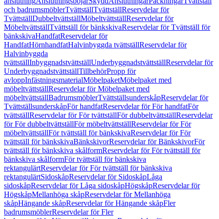
anslutning
Anslutningsböjar
Skydd
Anslutningar
Packningar
Tvättställ
och badrumsmöbler
Tvättställ
Tvättställ
Reservdelar för
Tvättställ
Dubbeltvättställ
Möbeltvättställ
Reservdelar för
Möbeltvättställ
Tvättställ för bänkskiva
Reservdelar för Tvättställ för
bänkskiva
Handfat
Reservdelar för
Handfat
Hörnhandfat
Halvinbyggda tvättställ
Reservdelar för
Halvinbyggda
tvättställ
Inbyggnadstvättställ
Underbyggnadstvättställ
Reservdelar för
Underbyggnadstvättställ
Tillbehör
Propp för
avlopp
Infästningsmaterial
Möbelpaket
Möbelpaket med
möbeltvättställ
Reservdelar för Möbelpaket med
möbeltvättställ
Badrumsmöbler
Tvättställsunderskåp
Reservdelar för
Tvättställsunderskåp
För handfat
Reservdelar för För handfat
För
tvättställ
Reservdelar för För tvättställ
För dubbeltvättställ
Reservdelar
för För dubbeltvättställ
För möbeltvättställ
Reservdelar för För
möbeltvättställ
För tvättställ för bänkskiva
Reservdelar för För
tvättställ för bänkskiva
Bänkskivor
Reservdelar för Bänkskivor
För
tvättställ för bänkskiva skålform
Reservdelar för För tvättställ för
bänkskiva skålform
För tvättställ för bänkskiva
rektangulärt
Reservdelar för För tvättställ för bänkskiva
rektangulärt
Sidoskåp
Reservdelar för Sidoskåp
Låga
sidoskåp
Reservdelar för Låga sidoskåp
Högskåp
Reservdelar för
Högskåp
Mellanhöga skåp
Reservdelar för Mellanhöga
skåp
Hängande skåp
Reservdelar för Hängande skåp
Fler
badrumsmöbler
Reservdelar för Fler