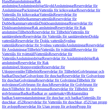
Handfatsanslutningar
Rak
anslutning
Anslutningsböjar
Skydd
Anslutningar
Reservdelar för
Anslutningar
Packningar
Vattenlås för köksvaskar
Reservdelar för
Vattenlås för köksvaskar
Vattenlås
Reservdelar för
Vattenlås
Dubbelkammarvattenlås
Reservdelar för
Dubbelkammarvattenlås
Diskhoanslutningar
Reservdelar för
Diskhoanslutningar
Rak anslutning
Reservdelar för Rak
anslutning
Tillbehör
Reservdelar för Tillbehör
Vattenlås för
sanitärenheter
Reservdelar för Vattenlås för sanitärenheter
Dolda
vattenlås
Reservdelar för Dolda vattenlås
Synliga
vattenlås
Reservdelar för Synliga vattenlås
Anslutningar
Reservdelar
för Anslutningar
Tillbehör
Vattenlås för tvättställ
Reservdelar för
Vattenlås för tvättställ
Vattenlås
Reservdelar för
Vattenlås
Anslutningsböjar
Reservdelar för Anslutningsböjar
Rak
anslutning
Reservdelar för Rak
anslutning
Utloppsventiler
Reservdelar för
Utloppsventiler
Tillbehör
Reservdelar för Tillbehör
Golvbrunnar och
badkar
Duschar
Golvavlopp för duschar
Reservdelar för Golvavlopp
för duschar
Golvränna
Reservdelar för Golvränna
Tillbehör för
golvrännor
Golvbrunn för dusch
Reservdelar för Golvbrunn för
dusch
Tillbehör för golvbrunnar
Reservdelar för Tillbehör för
golvbrunnar
Badkar
Badkar av sanitetsakryl
Rektangulära
badkar
Aggregatanslutningar för duschar och badkar
Vattenlås för
duschkar, d52
Reservdelar för Vattenlås för duschkar, d52
Utan propp
för avlopp
Reservdelar för Utan propp för avlopp
Propp för