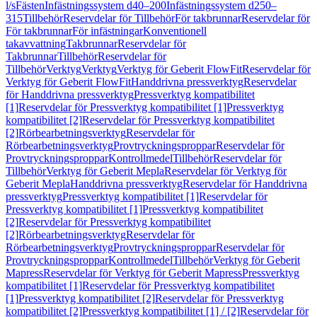
l/s
Fästen
Infästningssystem d40–200
Infästningssystem d250–
315
Tillbehör
Reservdelar för Tillbehör
För takbrunnar
Reservdelar för
För takbrunnar
För infästningar
Konventionell
takavvattning
Takbrunnar
Reservdelar för
Takbrunnar
Tillbehör
Reservdelar för
Tillbehör
Verktyg
Verktyg
Verktyg för Geberit FlowFit
Reservdelar för
Verktyg för Geberit FlowFit
Handdrivna pressverktyg
Reservdelar
för Handdrivna pressverktyg
Pressverktyg kompatibilitet
[1]
Reservdelar för Pressverktyg kompatibilitet [1]
Pressverktyg
kompatibilitet [2]
Reservdelar för Pressverktyg kompatibilitet
[2]
Rörbearbetningsverktyg
Reservdelar för
Rörbearbetningsverktyg
Provtryckningsproppar
Reservdelar för
Provtryckningsproppar
Kontrollmedel
Tillbehör
Reservdelar för
Tillbehör
Verktyg för Geberit Mepla
Reservdelar för Verktyg för
Geberit Mepla
Handdrivna pressverktyg
Reservdelar för Handdrivna
pressverktyg
Pressverktyg kompatibilitet [1]
Reservdelar för
Pressverktyg kompatibilitet [1]
Pressverktyg kompatibilitet
[2]
Reservdelar för Pressverktyg kompatibilitet
[2]
Rörbearbetningsverktyg
Reservdelar för
Rörbearbetningsverktyg
Provtryckningsproppar
Reservdelar för
Provtryckningsproppar
Kontrollmedel
Tillbehör
Verktyg för Geberit
Mapress
Reservdelar för Verktyg för Geberit Mapress
Pressverktyg
kompatibilitet [1]
Reservdelar för Pressverktyg kompatibilitet
[1]
Pressverktyg kompatibilitet [2]
Reservdelar för Pressverktyg
kompatibilitet [2]
Pressverktyg kompatibilitet [1] / [2]
Reservdelar för