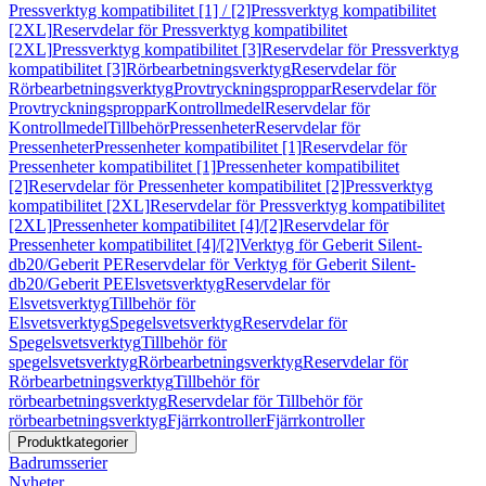
Pressverktyg kompatibilitet [1] / [2]
Pressverktyg kompatibilitet
[2XL]
Reservdelar för Pressverktyg kompatibilitet
[2XL]
Pressverktyg kompatibilitet [3]
Reservdelar för Pressverktyg
kompatibilitet [3]
Rörbearbetningsverktyg
Reservdelar för
Rörbearbetningsverktyg
Provtryckningsproppar
Reservdelar för
Provtryckningsproppar
Kontrollmedel
Reservdelar för
Kontrollmedel
Tillbehör
Pressenheter
Reservdelar för
Pressenheter
Pressenheter kompatibilitet [1]
Reservdelar för
Pressenheter kompatibilitet [1]
Pressenheter kompatibilitet
[2]
Reservdelar för Pressenheter kompatibilitet [2]
Pressverktyg
kompatibilitet [2XL]
Reservdelar för Pressverktyg kompatibilitet
[2XL]
Pressenheter kompatibilitet [4]/[2]
Reservdelar för
Pressenheter kompatibilitet [4]/[2]
Verktyg för Geberit Silent-
db20/Geberit PE
Reservdelar för Verktyg för Geberit Silent-
db20/Geberit PE
Elsvetsverktyg
Reservdelar för
Elsvetsverktyg
Tillbehör för
Elsvetsverktyg
Spegelsvetsverktyg
Reservdelar för
Spegelsvetsverktyg
Tillbehör för
spegelsvetsverktyg
Rörbearbetningsverktyg
Reservdelar för
Rörbearbetningsverktyg
Tillbehör för
rörbearbetningsverktyg
Reservdelar för Tillbehör för
rörbearbetningsverktyg
Fjärrkontroller
Fjärrkontroller
Produktkategorier
Badrumsserier
Nyheter