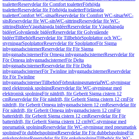
toaletter
Reservdelar för Comfort toaletter
Förhöjda
toaletter
Reservdelar för Förhöjda toaletter
Förlängda
toaletter
Comfort WC-sitsar
Reservdelar för Comfort WC-sitsar
WC-
sits
Reservdelar för WC-sits
WC-sittring
Reservdelar för WC-
sittring
Bidéer
Vägghängda bidéer
Reservdelar för Vägghängda
bidéer
Golvstående bidéer
Reservdelar för Golvstående
bidéer
Tillbehör
Reservdelar för Tillbehör
Spolplattor och WC-
styrningar
Spolplattor
Reservdelar för Spolplattor
För Sigma
inbyggnadscisterner
Reservdelar för För Sigma
inbyggnadscisterner
För Omega inbyggnadscisterner
Reservdelar för
För Omega inbyggnadscisterner
För Delta
inbyggnadscisterner
Reservdelar för För Delta
inbyggnadscisterner
För Twinline inbyggnadscisterner
Reservdelar
för För Twinline
inbyggnadscisterner
Tillbehör
Förbrukningsmaterial
WC-styrningar
med elektronisk spolning
Reservdelar för WC-styrningar med
elektronisk spolning
För nätdrift, för Geberit Sigma cistern 12
cm
Reservdelar för För nätdrift, för Geberit Sigma cistern 12 cm
För
nätdrift, för Geberit Omega inbyggnadscistern 12 cm
Reservdelar för
För nätdrift, för Geberit Omega inbyggnadscistern 12 cm
För
batteridrift, för Geberit Sigma cistern 12 cm
Reservdelar för För
batteridrift, för Geberit Sigma cistern 12 cm
WC-styrningar med
pneumatisk spolning
Reservdelar för WC-styrningar med pneumatisk
spolning
För dubbelspolning
Reservdelar för För dubbelspolning
För
enkelspolning
Reservdelar för För enkelspolning
Tillbehör för WC-