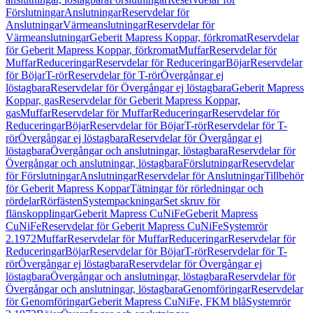
Förslutningar
Anslutningar
Reservdelar för
Anslutningar
Värmeanslutningar
Reservdelar för
Värmeanslutningar
Geberit Mapress Koppar, förkromat
Reservdelar
för Geberit Mapress Koppar, förkromat
Muffar
Reservdelar för
Muffar
Reduceringar
Reservdelar för Reduceringar
Böjar
Reservdelar
för Böjar
T-rör
Reservdelar för T-rör
Övergångar ej
löstagbara
Reservdelar för Övergångar ej löstagbara
Geberit Mapress
Koppar, gas
Reservdelar för Geberit Mapress Koppar,
gas
Muffar
Reservdelar för Muffar
Reduceringar
Reservdelar för
Reduceringar
Böjar
Reservdelar för Böjar
T-rör
Reservdelar för T-
rör
Övergångar ej löstagbara
Reservdelar för Övergångar ej
löstagbara
Övergångar och anslutningar, löstagbara
Reservdelar för
Övergångar och anslutningar, löstagbara
Förslutningar
Reservdelar
för Förslutningar
Anslutningar
Reservdelar för Anslutningar
Tillbehör
för Geberit Mapress Koppar
Tätningar för rörledningar och
rördelar
Rörfästen
Systempackningar
Set skruv för
flänskopplingar
Geberit Mapress CuNiFe
Geberit Mapress
CuNiFe
Reservdelar för Geberit Mapress CuNiFe
Systemrör
2.1972
Muffar
Reservdelar för Muffar
Reduceringar
Reservdelar för
Reduceringar
Böjar
Reservdelar för Böjar
T-rör
Reservdelar för T-
rör
Övergångar ej löstagbara
Reservdelar för Övergångar ej
löstagbara
Övergångar och anslutningar, löstagbara
Reservdelar för
Övergångar och anslutningar, löstagbara
Genomföringar
Reservdelar
för Genomföringar
Geberit Mapress CuNiFe, FKM blå
Systemrör