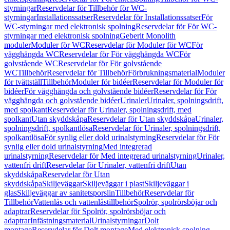
styrningar
Reservdelar för Tillbehör för WC-
styrningar
Installationssatser
Reservdelar för Installationssatser
För
WC-styrningar med elektronisk spolning
Reservdelar för För WC-
styrningar med elektronisk spolning
Geberit Monolith
moduler
Moduler för WC
Reservdelar för Moduler för WC
För
vägghängda WC
Reservdelar för För vägghängda WC
För
golvstående WC
Reservdelar för För golvstående
WC
Tillbehör
Reservdelar för Tillbehör
Förbrukningsmaterial
Moduler
för tvättställ
Tillbehör
Moduler för bidéer
Reservdelar för Moduler för
bidéer
För vägghängda och golvstående bidéer
Reservdelar för För
vägghängda och golvstående bidéer
Urinaler
Urinaler, spolningsdrift,
med spolkant
Reservdelar för Urinaler, spolningsdrift, med
spolkant
Utan skyddskåpa
Reservdelar för Utan skyddskåpa
Urinaler,
spolningsdrift, spolkantlösa
Reservdelar för Urinaler, spolningsdrift,
spolkantlösa
För synlig eller dold urinalstyrning
Reservdelar för För
synlig eller dold urinalstyrning
Med integrerad
urinalstyrning
Reservdelar för Med integrerad urinalstyrning
Urinaler,
vattenfri drift
Reservdelar för Urinaler, vattenfri drift
Utan
skyddskåpa
Reservdelar för Utan
skyddskåpa
Skiljeväggar
Skiljeväggar i plast
Skiljeväggar i
glas
Skiljeväggar av sanitetsporslin
Tillbehör
Reservdelar för
Tillbehör
Vattenlås och vattenlåstillbehör
Spolrör, spolrörsböjar och
adaptrar
Reservdelar för Spolrör, spolrörsböjar och
adaptrar
Infästningsmaterial
Urinalstyrningar
Dolt
montage
Reservdelar för Dolt montage
Med elektronisk spolning,