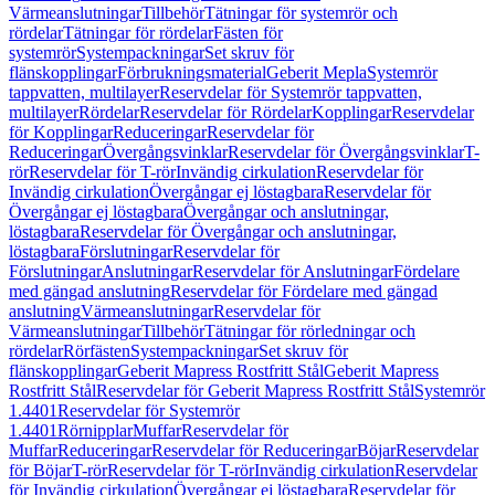
Värmeanslutningar
Tillbehör
Tätningar för systemrör och
rördelar
Tätningar för rördelar
Fästen för
systemrör
Systempackningar
Set skruv för
flänskopplingar
Förbrukningsmaterial
Geberit Mepla
Systemrör
tappvatten, multilayer
Reservdelar för Systemrör tappvatten,
multilayer
Rördelar
Reservdelar för Rördelar
Kopplingar
Reservdelar
för Kopplingar
Reduceringar
Reservdelar för
Reduceringar
Övergångsvinklar
Reservdelar för Övergångsvinklar
T-
rör
Reservdelar för T-rör
Invändig cirkulation
Reservdelar för
Invändig cirkulation
Övergångar ej löstagbara
Reservdelar för
Övergångar ej löstagbara
Övergångar och anslutningar,
löstagbara
Reservdelar för Övergångar och anslutningar,
löstagbara
Förslutningar
Reservdelar för
Förslutningar
Anslutningar
Reservdelar för Anslutningar
Fördelare
med gängad anslutning
Reservdelar för Fördelare med gängad
anslutning
Värmeanslutningar
Reservdelar för
Värmeanslutningar
Tillbehör
Tätningar för rörledningar och
rördelar
Rörfästen
Systempackningar
Set skruv för
flänskopplingar
Geberit Mapress Rostfritt Stål
Geberit Mapress
Rostfritt Stål
Reservdelar för Geberit Mapress Rostfritt Stål
Systemrör
1.4401
Reservdelar för Systemrör
1.4401
Rörnipplar
Muffar
Reservdelar för
Muffar
Reduceringar
Reservdelar för Reduceringar
Böjar
Reservdelar
för Böjar
T-rör
Reservdelar för T-rör
Invändig cirkulation
Reservdelar
för Invändig cirkulation
Övergångar ej löstagbara
Reservdelar för