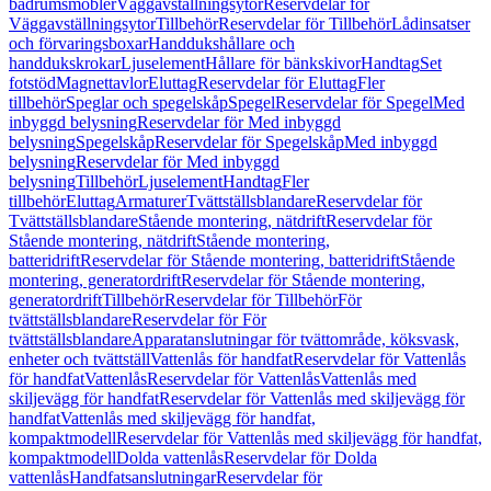
badrumsmöbler
Väggavställningsytor
Reservdelar för
Väggavställningsytor
Tillbehör
Reservdelar för Tillbehör
Lådinsatser
och förvaringsboxar
Handdukshållare och
handdukskrokar
Ljuselement
Hållare för bänkskivor
Handtag
Set
fotstöd
Magnettavlor
Eluttag
Reservdelar för Eluttag
Fler
tillbehör
Speglar och spegelskåp
Spegel
Reservdelar för Spegel
Med
inbyggd belysning
Reservdelar för Med inbyggd
belysning
Spegelskåp
Reservdelar för Spegelskåp
Med inbyggd
belysning
Reservdelar för Med inbyggd
belysning
Tillbehör
Ljuselement
Handtag
Fler
tillbehör
Eluttag
Armaturer
Tvättställsblandare
Reservdelar för
Tvättställsblandare
Stående montering, nätdrift
Reservdelar för
Stående montering, nätdrift
Stående montering,
batteridrift
Reservdelar för Stående montering, batteridrift
Stående
montering, generatordrift
Reservdelar för Stående montering,
generatordrift
Tillbehör
Reservdelar för Tillbehör
För
tvättställsblandare
Reservdelar för För
tvättställsblandare
Apparatanslutningar för tvättområde, köksvask,
enheter och tvättställ
Vattenlås för handfat
Reservdelar för Vattenlås
för handfat
Vattenlås
Reservdelar för Vattenlås
Vattenlås med
skiljevägg för handfat
Reservdelar för Vattenlås med skiljevägg för
handfat
Vattenlås med skiljevägg för handfat,
kompaktmodell
Reservdelar för Vattenlås med skiljevägg för handfat,
kompaktmodell
Dolda vattenlås
Reservdelar för Dolda
vattenlås
Handfatsanslutningar
Reservdelar för