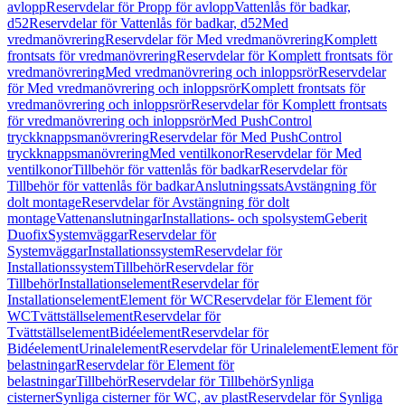
avlopp
Reservdelar för Propp för avlopp
Vattenlås för badkar,
d52
Reservdelar för Vattenlås för badkar, d52
Med
vredmanövrering
Reservdelar för Med vredmanövrering
Komplett
frontsats för vredmanövrering
Reservdelar för Komplett frontsats för
vredmanövrering
Med vredmanövrering och inloppsrör
Reservdelar
för Med vredmanövrering och inloppsrör
Komplett frontsats för
vredmanövrering och inloppsrör
Reservdelar för Komplett frontsats
för vredmanövrering och inloppsrör
Med PushControl
tryckknappsmanövrering
Reservdelar för Med PushControl
tryckknappsmanövrering
Med ventilkonor
Reservdelar för Med
ventilkonor
Tillbehör för vattenlås för badkar
Reservdelar för
Tillbehör för vattenlås för badkar
Anslutningssats
Avstängning för
dolt montage
Reservdelar för Avstängning för dolt
montage
Vattenanslutningar
Installations- och spolsystem
Geberit
Duofix
Systemväggar
Reservdelar för
Systemväggar
Installationssystem
Reservdelar för
Installationssystem
Tillbehör
Reservdelar för
Tillbehör
Installationselement
Reservdelar för
Installationselement
Element för WC
Reservdelar för Element för
WC
Tvättställselement
Reservdelar för
Tvättställselement
Bidéelement
Reservdelar för
Bidéelement
Urinalelement
Reservdelar för Urinalelement
Element för
belastningar
Reservdelar för Element för
belastningar
Tillbehör
Reservdelar för Tillbehör
Synliga
cisterner
Synliga cisterner för WC, av plast
Reservdelar för Synliga