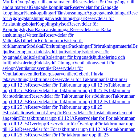
Muffar
Övergångar till andra material
Reservdelar för Övergångar till
andra material
Gängade kopplingar
Reservdelar för Gängade
kopplingar
Flänskopplingar
Flänsbussningar
Aggregatanslutningar
Rese
för Aggregatanslutningar
Anslutningsböjar
Reservdelar för
Anslutningsböjar
Kopplingshylsor
Reservdelar för
Kopplingshylsor
Raka anslutningar
Reservdelar för Raka
anslutningar
Vattenlås
Reservdelar för
Vattenlås
Tillbehör
Rörklammrar
Fästen för
rörklammrar
Stödskal
Förslutningar
Packningar
Förbrukningsmaterial
Br
ljudisolering och fuktskydd
Ljudisolering
Isoleringar för
byggnadsljudisolering
Isoleringar för byggnadsljudisolering och
luftljudsisolering
Fuktskydd
Tätningar
Ventilationsventil för
avlopp
Ventilationsventiler
Reservdelar för
Ventilationsventiler
Energisparventiler
Geberit Pluvia
takavvattning
Takbrunnar
Reservdelar för Takbrunnar
Takbrunnar
upp till 12 l/s
Reservdelar för Takbrunnar upp till 12 l/s
Takbrunnar
upp till 25 l/s
Reservdelar för Takbrunnar upp till 25 l/s
Takbrunnar
för stödrännor
Reservdelar för Takbrunnar för stödrännor
Takbrunnar
upp till 12 l/s
Reservdelar för Takbrunnar upp till 12 l/s
Takbrunnar
upp till 25 l/s
Reservdelar för Takbrunnar upp till 25
l/s
Installationselement ångspärr
Reservdelar för Installationselement
ångspärr
För takbrunnar upp till 12 l/s
Reservdelar för För takbrunnar
upp till 12 l/s
Överlopp
Reservdelar för Överlopp
För takbrunnar upp
till 12 l/s
Reservdelar för För takbrunnar upp till 12 l/s
För takbrunnar
upp till 25 l/s
Reservdelar för För takbrunnar upp till 25