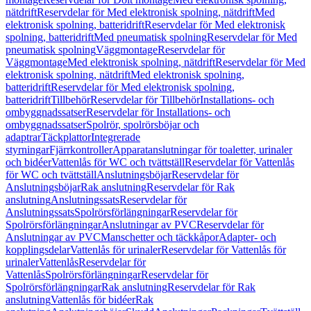
nätdrift
Reservdelar för Med elektronisk spolning, nätdrift
Med
elektronisk spolning, batteridrift
Reservdelar för Med elektronisk
spolning, batteridrift
Med pneumatisk spolning
Reservdelar för Med
pneumatisk spolning
Väggmontage
Reservdelar för
Väggmontage
Med elektronisk spolning, nätdrift
Reservdelar för Med
elektronisk spolning, nätdrift
Med elektronisk spolning,
batteridrift
Reservdelar för Med elektronisk spolning,
batteridrift
Tillbehör
Reservdelar för Tillbehör
Installations- och
ombyggnadssatser
Reservdelar för Installations- och
ombyggnadssatser
Spolrör, spolrörsböjar och
adaptrar
Täckplattor
Integrerade
styrningar
Fjärrkontroller
Apparatanslutningar för toaletter, urinaler
och bidéer
Vattenlås för WC och tvättställ
Reservdelar för Vattenlås
för WC och tvättställ
Anslutningsböjar
Reservdelar för
Anslutningsböjar
Rak anslutning
Reservdelar för Rak
anslutning
Anslutningssats
Reservdelar för
Anslutningssats
Spolrörsförlängningar
Reservdelar för
Spolrörsförlängningar
Anslutningar av PVC
Reservdelar för
Anslutningar av PVC
Manschetter och täckkåpor
Adapter- och
kopplingsdelar
Vattenlås för urinaler
Reservdelar för Vattenlås för
urinaler
Vattenlås
Reservdelar för
Vattenlås
Spolrörsförlängningar
Reservdelar för
Spolrörsförlängningar
Rak anslutning
Reservdelar för Rak
anslutning
Vattenlås för bidéer
Rak