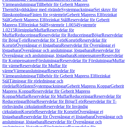
Värmeanslutningar
Tillbehör för Geberit Mapress
Therm
Skyddskåpor med rörände
Systempackningar
Set skruv för
flänskopplingar
Fästen för systemrör
Geberit Mapress Elförzinkat
Stål
Geberit Mapress Elförzinkat Stål
Reservdelar för Geberit
Mapress Elförzinkat Stål
Systemrör 1.0034
Systemrör
1.0215
Rörnipplar
Muffar
Reservdelar för
Muffar
Reduceringar
Reservdelar för Reduceringar
Böjar
Reservdelar
för Böjar
T-rör
Reservdelar för T-rör
Korsrör
Reservdelar för
Korsrör
Övergångar ej löstagbara
Reservdelar för Övergångar ej
löstagbara
Övergångar och anslutningar, löstagbara
Reservdelar för
Övergångar och anslutningar, löstagbara
Kompensatorer
Reservdelar
för Kompensatorer
Förslutningar
Reservdelar för Förslutningar
Muffar
för värme
Reservdelar för Muffar för
värme
Värmeanslutningar
Reservdelar för
Värmeanslutningar
Tillbehör för Geberit Mapress Elförzinkat
Stål
Tätningar för rörledningar och
rördelar
Rörfästen
Systempackningar
Geberit Mapress Koppar
Geberit
Mapress Koppar
Reservdelar för Geberit Mapress
Koppar
Muffar
Reservdelar för Muffar
Reduceringar
Reservdelar för
Reduceringar
Böjar
Reservdelar för Böjar
T-rör
Reservdelar för T-
rör
Invändig cirkulation
Reservdelar för Invändig
cirkulation
Korsrör
Reservdelar för Korsrör
Övergångar ej
löstagbara
Reservdelar för Övergångar ej löstagbara
Övergångar och
anslutningar, löstagbara
Reservdelar för Övergångar och
anslutningar, löstagbara
Förslutningar
Reservdelar för