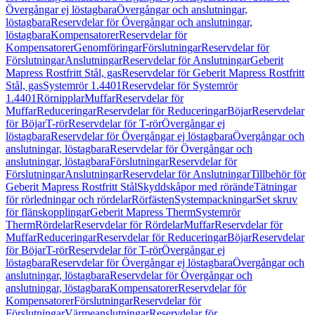
Övergångar ej löstagbara
Övergångar och anslutningar,
löstagbara
Reservdelar för Övergångar och anslutningar,
löstagbara
Kompensatorer
Reservdelar för
Kompensatorer
Genomföringar
Förslutningar
Reservdelar för
Förslutningar
Anslutningar
Reservdelar för Anslutningar
Geberit
Mapress Rostfritt Stål, gas
Reservdelar för Geberit Mapress Rostfritt
Stål, gas
Systemrör 1.4401
Reservdelar för Systemrör
1.4401
Rörnipplar
Muffar
Reservdelar för
Muffar
Reduceringar
Reservdelar för Reduceringar
Böjar
Reservdelar
för Böjar
T-rör
Reservdelar för T-rör
Övergångar ej
löstagbara
Reservdelar för Övergångar ej löstagbara
Övergångar och
anslutningar, löstagbara
Reservdelar för Övergångar och
anslutningar, löstagbara
Förslutningar
Reservdelar för
Förslutningar
Anslutningar
Reservdelar för Anslutningar
Tillbehör för
Geberit Mapress Rostfritt Stål
Skyddskåpor med rörände
Tätningar
för rörledningar och rördelar
Rörfästen
Systempackningar
Set skruv
för flänskopplingar
Geberit Mapress Therm
Systemrör
Therm
Rördelar
Reservdelar för Rördelar
Muffar
Reservdelar för
Muffar
Reduceringar
Reservdelar för Reduceringar
Böjar
Reservdelar
för Böjar
T-rör
Reservdelar för T-rör
Övergångar ej
löstagbara
Reservdelar för Övergångar ej löstagbara
Övergångar och
anslutningar, löstagbara
Reservdelar för Övergångar och
anslutningar, löstagbara
Kompensatorer
Reservdelar för
Kompensatorer
Förslutningar
Reservdelar för
Förslutningar
Värmeanslutningar
Reservdelar för