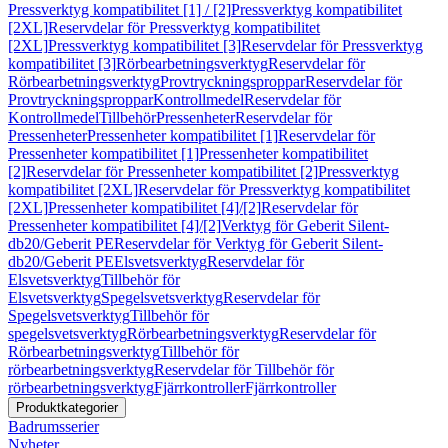
Pressverktyg kompatibilitet [1] / [2]
Pressverktyg kompatibilitet
[2XL]
Reservdelar för Pressverktyg kompatibilitet
[2XL]
Pressverktyg kompatibilitet [3]
Reservdelar för Pressverktyg
kompatibilitet [3]
Rörbearbetningsverktyg
Reservdelar för
Rörbearbetningsverktyg
Provtryckningsproppar
Reservdelar för
Provtryckningsproppar
Kontrollmedel
Reservdelar för
Kontrollmedel
Tillbehör
Pressenheter
Reservdelar för
Pressenheter
Pressenheter kompatibilitet [1]
Reservdelar för
Pressenheter kompatibilitet [1]
Pressenheter kompatibilitet
[2]
Reservdelar för Pressenheter kompatibilitet [2]
Pressverktyg
kompatibilitet [2XL]
Reservdelar för Pressverktyg kompatibilitet
[2XL]
Pressenheter kompatibilitet [4]/[2]
Reservdelar för
Pressenheter kompatibilitet [4]/[2]
Verktyg för Geberit Silent-
db20/Geberit PE
Reservdelar för Verktyg för Geberit Silent-
db20/Geberit PE
Elsvetsverktyg
Reservdelar för
Elsvetsverktyg
Tillbehör för
Elsvetsverktyg
Spegelsvetsverktyg
Reservdelar för
Spegelsvetsverktyg
Tillbehör för
spegelsvetsverktyg
Rörbearbetningsverktyg
Reservdelar för
Rörbearbetningsverktyg
Tillbehör för
rörbearbetningsverktyg
Reservdelar för Tillbehör för
rörbearbetningsverktyg
Fjärrkontroller
Fjärrkontroller
Produktkategorier
Badrumsserier
Nyheter