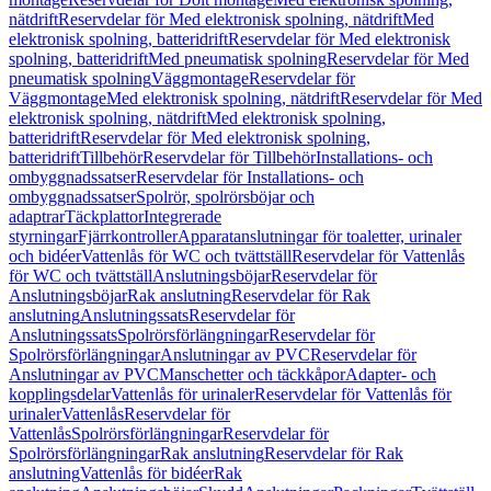
nätdrift
Reservdelar för Med elektronisk spolning, nätdrift
Med
elektronisk spolning, batteridrift
Reservdelar för Med elektronisk
spolning, batteridrift
Med pneumatisk spolning
Reservdelar för Med
pneumatisk spolning
Väggmontage
Reservdelar för
Väggmontage
Med elektronisk spolning, nätdrift
Reservdelar för Med
elektronisk spolning, nätdrift
Med elektronisk spolning,
batteridrift
Reservdelar för Med elektronisk spolning,
batteridrift
Tillbehör
Reservdelar för Tillbehör
Installations- och
ombyggnadssatser
Reservdelar för Installations- och
ombyggnadssatser
Spolrör, spolrörsböjar och
adaptrar
Täckplattor
Integrerade
styrningar
Fjärrkontroller
Apparatanslutningar för toaletter, urinaler
och bidéer
Vattenlås för WC och tvättställ
Reservdelar för Vattenlås
för WC och tvättställ
Anslutningsböjar
Reservdelar för
Anslutningsböjar
Rak anslutning
Reservdelar för Rak
anslutning
Anslutningssats
Reservdelar för
Anslutningssats
Spolrörsförlängningar
Reservdelar för
Spolrörsförlängningar
Anslutningar av PVC
Reservdelar för
Anslutningar av PVC
Manschetter och täckkåpor
Adapter- och
kopplingsdelar
Vattenlås för urinaler
Reservdelar för Vattenlås för
urinaler
Vattenlås
Reservdelar för
Vattenlås
Spolrörsförlängningar
Reservdelar för
Spolrörsförlängningar
Rak anslutning
Reservdelar för Rak
anslutning
Vattenlås för bidéer
Rak