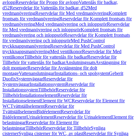
avlopp
Reservdelar för Propp för avlopp
Vattenlås för badkar,
d52
Reservdelar för Vattenlås för badkar, d52
Med
vredmanövrering
Reservdelar för Med vredmanövrering
Komplett
frontsats för vredmanövrering
Reservdelar för Komplett frontsats för
vredmanövrering
Med vredmanövrering och inloppsrör
Reservdelar
för Med vredmanövrering och inloppsrör
Komplett frontsats för
vredmanövrering och inloppsrör
Reservdelar för Komplett frontsats
för vredmanövrering och inloppsrör
Med PushControl
tryckknappsmanövrering
Reservdelar för Med PushControl
tryckknappsmanövrering
Med ventilkonor
Reservdelar för Med
ventilkonor
Tillbehör för vattenlås för badkar
Reservdelar för
Tillbehör för vattenlås för badkar
Anslutningssats
Avstängning för
dolt montage
Reservdelar för Avstängning för dolt
montage
Vattenanslutningar
Installations- och spolsystem
Geberit
Duofix
Systemväggar
Reservdelar för
Systemväggar
Installationssystem
Reservdelar för
Installationssystem
Tillbehör
Reservdelar för
Tillbehör
Installationselement
Reservdelar för
Installationselement
Element för WC
Reservdelar för Element för
WC
Tvättställselement
Reservdelar för
Tvättställselement
Bidéelement
Reservdelar för
Bidéelement
Urinalelement
Reservdelar för Urinalelement
Element för
belastningar
Reservdelar för Element för
belastningar
Tillbehör
Reservdelar för Tillbehör
Synliga
cisterner
Synliga cisterner för WC, av plast
Reservdelar för Synliga