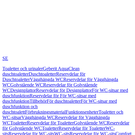
SE
Toaletter och urinaler
Geberit AquaClean
duschtoaletter
Duschtoaletter
Reservdelar för
Duschtoaletter
Vägghängda WC
Reservdelar för Vägghängda
WC
Golvstående WC
Reservdelar för Golvstående
WC
Designplattor
Reservdelar för Designplattor
För WC-sitsar med
duschfunktion
Reservdelar för För WC-sitsar med
duschfunktion
Tillbehör
För duschtoaletter
För WC-sitsar med
duschfunktion och
duschtoalett
Förbrukningsmaterial
Funktionsenheter
Toaletter och
WC-sitsar
Vägghängda WC
Reservdelar för Vägghängda
WC
Toaletter
Reservdelar för Toaletter
Golvstående WC
Reservdelar
för Golvstående WC
Toaletter
Reservdelar för Toaletter
WC-
sits
Reservdelar för WC-sits
WC-sits
Reservdelar för WC-sits
Comfort