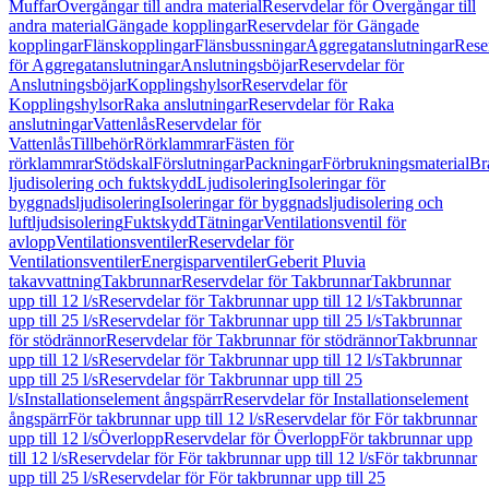
Muffar
Övergångar till andra material
Reservdelar för Övergångar till
andra material
Gängade kopplingar
Reservdelar för Gängade
kopplingar
Flänskopplingar
Flänsbussningar
Aggregatanslutningar
Rese
för Aggregatanslutningar
Anslutningsböjar
Reservdelar för
Anslutningsböjar
Kopplingshylsor
Reservdelar för
Kopplingshylsor
Raka anslutningar
Reservdelar för Raka
anslutningar
Vattenlås
Reservdelar för
Vattenlås
Tillbehör
Rörklammrar
Fästen för
rörklammrar
Stödskal
Förslutningar
Packningar
Förbrukningsmaterial
Br
ljudisolering och fuktskydd
Ljudisolering
Isoleringar för
byggnadsljudisolering
Isoleringar för byggnadsljudisolering och
luftljudsisolering
Fuktskydd
Tätningar
Ventilationsventil för
avlopp
Ventilationsventiler
Reservdelar för
Ventilationsventiler
Energisparventiler
Geberit Pluvia
takavvattning
Takbrunnar
Reservdelar för Takbrunnar
Takbrunnar
upp till 12 l/s
Reservdelar för Takbrunnar upp till 12 l/s
Takbrunnar
upp till 25 l/s
Reservdelar för Takbrunnar upp till 25 l/s
Takbrunnar
för stödrännor
Reservdelar för Takbrunnar för stödrännor
Takbrunnar
upp till 12 l/s
Reservdelar för Takbrunnar upp till 12 l/s
Takbrunnar
upp till 25 l/s
Reservdelar för Takbrunnar upp till 25
l/s
Installationselement ångspärr
Reservdelar för Installationselement
ångspärr
För takbrunnar upp till 12 l/s
Reservdelar för För takbrunnar
upp till 12 l/s
Överlopp
Reservdelar för Överlopp
För takbrunnar upp
till 12 l/s
Reservdelar för För takbrunnar upp till 12 l/s
För takbrunnar
upp till 25 l/s
Reservdelar för För takbrunnar upp till 25