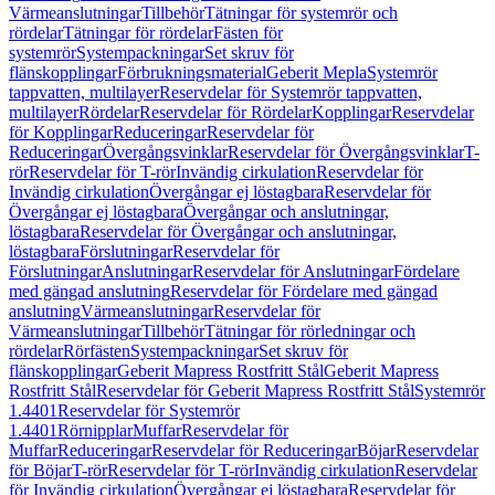
Värmeanslutningar
Tillbehör
Tätningar för systemrör och
rördelar
Tätningar för rördelar
Fästen för
systemrör
Systempackningar
Set skruv för
flänskopplingar
Förbrukningsmaterial
Geberit Mepla
Systemrör
tappvatten, multilayer
Reservdelar för Systemrör tappvatten,
multilayer
Rördelar
Reservdelar för Rördelar
Kopplingar
Reservdelar
för Kopplingar
Reduceringar
Reservdelar för
Reduceringar
Övergångsvinklar
Reservdelar för Övergångsvinklar
T-
rör
Reservdelar för T-rör
Invändig cirkulation
Reservdelar för
Invändig cirkulation
Övergångar ej löstagbara
Reservdelar för
Övergångar ej löstagbara
Övergångar och anslutningar,
löstagbara
Reservdelar för Övergångar och anslutningar,
löstagbara
Förslutningar
Reservdelar för
Förslutningar
Anslutningar
Reservdelar för Anslutningar
Fördelare
med gängad anslutning
Reservdelar för Fördelare med gängad
anslutning
Värmeanslutningar
Reservdelar för
Värmeanslutningar
Tillbehör
Tätningar för rörledningar och
rördelar
Rörfästen
Systempackningar
Set skruv för
flänskopplingar
Geberit Mapress Rostfritt Stål
Geberit Mapress
Rostfritt Stål
Reservdelar för Geberit Mapress Rostfritt Stål
Systemrör
1.4401
Reservdelar för Systemrör
1.4401
Rörnipplar
Muffar
Reservdelar för
Muffar
Reduceringar
Reservdelar för Reduceringar
Böjar
Reservdelar
för Böjar
T-rör
Reservdelar för T-rör
Invändig cirkulation
Reservdelar
för Invändig cirkulation
Övergångar ej löstagbara
Reservdelar för