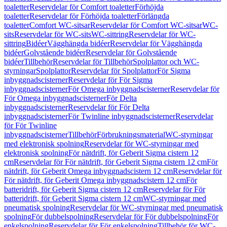
toaletter
Reservdelar för Comfort toaletter
Förhöjda
toaletter
Reservdelar för Förhöjda toaletter
Förlängda
toaletter
Comfort WC-sitsar
Reservdelar för Comfort WC-sitsar
WC-
sits
Reservdelar för WC-sits
WC-sittring
Reservdelar för WC-
sittring
Bidéer
Vägghängda bidéer
Reservdelar för Vägghängda
bidéer
Golvstående bidéer
Reservdelar för Golvstående
bidéer
Tillbehör
Reservdelar för Tillbehör
Spolplattor och WC-
styrningar
Spolplattor
Reservdelar för Spolplattor
För Sigma
inbyggnadscisterner
Reservdelar för För Sigma
inbyggnadscisterner
För Omega inbyggnadscisterner
Reservdelar för
För Omega inbyggnadscisterner
För Delta
inbyggnadscisterner
Reservdelar för För Delta
inbyggnadscisterner
För Twinline inbyggnadscisterner
Reservdelar
för För Twinline
inbyggnadscisterner
Tillbehör
Förbrukningsmaterial
WC-styrningar
med elektronisk spolning
Reservdelar för WC-styrningar med
elektronisk spolning
För nätdrift, för Geberit Sigma cistern 12
cm
Reservdelar för För nätdrift, för Geberit Sigma cistern 12 cm
För
nätdrift, för Geberit Omega inbyggnadscistern 12 cm
Reservdelar för
För nätdrift, för Geberit Omega inbyggnadscistern 12 cm
För
batteridrift, för Geberit Sigma cistern 12 cm
Reservdelar för För
batteridrift, för Geberit Sigma cistern 12 cm
WC-styrningar med
pneumatisk spolning
Reservdelar för WC-styrningar med pneumatisk
spolning
För dubbelspolning
Reservdelar för För dubbelspolning
För
enkelspolning
Reservdelar för För enkelspolning
Tillbehör för WC-