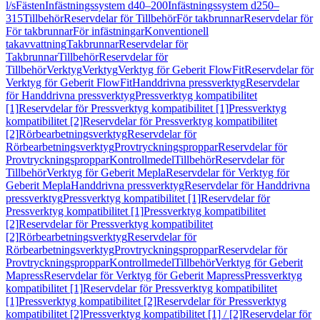
l/s
Fästen
Infästningssystem d40–200
Infästningssystem d250–
315
Tillbehör
Reservdelar för Tillbehör
För takbrunnar
Reservdelar för
För takbrunnar
För infästningar
Konventionell
takavvattning
Takbrunnar
Reservdelar för
Takbrunnar
Tillbehör
Reservdelar för
Tillbehör
Verktyg
Verktyg
Verktyg för Geberit FlowFit
Reservdelar för
Verktyg för Geberit FlowFit
Handdrivna pressverktyg
Reservdelar
för Handdrivna pressverktyg
Pressverktyg kompatibilitet
[1]
Reservdelar för Pressverktyg kompatibilitet [1]
Pressverktyg
kompatibilitet [2]
Reservdelar för Pressverktyg kompatibilitet
[2]
Rörbearbetningsverktyg
Reservdelar för
Rörbearbetningsverktyg
Provtryckningsproppar
Reservdelar för
Provtryckningsproppar
Kontrollmedel
Tillbehör
Reservdelar för
Tillbehör
Verktyg för Geberit Mepla
Reservdelar för Verktyg för
Geberit Mepla
Handdrivna pressverktyg
Reservdelar för Handdrivna
pressverktyg
Pressverktyg kompatibilitet [1]
Reservdelar för
Pressverktyg kompatibilitet [1]
Pressverktyg kompatibilitet
[2]
Reservdelar för Pressverktyg kompatibilitet
[2]
Rörbearbetningsverktyg
Reservdelar för
Rörbearbetningsverktyg
Provtryckningsproppar
Reservdelar för
Provtryckningsproppar
Kontrollmedel
Tillbehör
Verktyg för Geberit
Mapress
Reservdelar för Verktyg för Geberit Mapress
Pressverktyg
kompatibilitet [1]
Reservdelar för Pressverktyg kompatibilitet
[1]
Pressverktyg kompatibilitet [2]
Reservdelar för Pressverktyg
kompatibilitet [2]
Pressverktyg kompatibilitet [1] / [2]
Reservdelar för