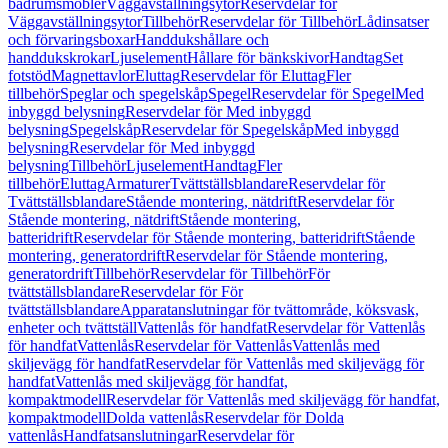
badrumsmöbler
Väggavställningsytor
Reservdelar för
Väggavställningsytor
Tillbehör
Reservdelar för Tillbehör
Lådinsatser
och förvaringsboxar
Handdukshållare och
handdukskrokar
Ljuselement
Hållare för bänkskivor
Handtag
Set
fotstöd
Magnettavlor
Eluttag
Reservdelar för Eluttag
Fler
tillbehör
Speglar och spegelskåp
Spegel
Reservdelar för Spegel
Med
inbyggd belysning
Reservdelar för Med inbyggd
belysning
Spegelskåp
Reservdelar för Spegelskåp
Med inbyggd
belysning
Reservdelar för Med inbyggd
belysning
Tillbehör
Ljuselement
Handtag
Fler
tillbehör
Eluttag
Armaturer
Tvättställsblandare
Reservdelar för
Tvättställsblandare
Stående montering, nätdrift
Reservdelar för
Stående montering, nätdrift
Stående montering,
batteridrift
Reservdelar för Stående montering, batteridrift
Stående
montering, generatordrift
Reservdelar för Stående montering,
generatordrift
Tillbehör
Reservdelar för Tillbehör
För
tvättställsblandare
Reservdelar för För
tvättställsblandare
Apparatanslutningar för tvättområde, köksvask,
enheter och tvättställ
Vattenlås för handfat
Reservdelar för Vattenlås
för handfat
Vattenlås
Reservdelar för Vattenlås
Vattenlås med
skiljevägg för handfat
Reservdelar för Vattenlås med skiljevägg för
handfat
Vattenlås med skiljevägg för handfat,
kompaktmodell
Reservdelar för Vattenlås med skiljevägg för handfat,
kompaktmodell
Dolda vattenlås
Reservdelar för Dolda
vattenlås
Handfatsanslutningar
Reservdelar för