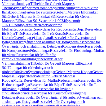
Värmeanslutningar
Tillbehör för Geberit Mapress
Therm
Skyddskåpor med rörände
Systempackningar
Set skruv för
flänskopplingar
Fästen för systemrör
Geberit Mapress Elförzinkat
Stål
Geberit Mapress Elförzinkat Stål
Reservdelar för Geberit
Mapress Elförzinkat Stål
Systemrör 1.0034
Systemrör
1.0215
Rörnipplar
Muffar
Reservdelar för
Muffar
Reduceringar
Reservdelar för Reduceringar
Böjar
Reservdelar
för Böjar
T-rör
Reservdelar för T-rör
Korsrör
Reservdelar för
Korsrör
Övergångar ej löstagbara
Reservdelar för Övergångar ej
löstagbara
Övergångar och anslutningar, löstagbara
Reservdelar för
Övergångar och anslutningar, löstagbara
Kompensatorer
Reservdelar
för Kompensatorer
Förslutningar
Reservdelar för Förslutningar
Muffar
för värme
Reservdelar för Muffar för
värme
Värmeanslutningar
Reservdelar för
Värmeanslutningar
Tillbehör för Geberit Mapress Elförzinkat
Stål
Tätningar för rörledningar och
rördelar
Rörfästen
Systempackningar
Geberit Mapress Koppar
Geberit
Mapress Koppar
Reservdelar för Geberit Mapress
Koppar
Muffar
Reservdelar för Muffar
Reduceringar
Reservdelar för
Reduceringar
Böjar
Reservdelar för Böjar
T-rör
Reservdelar för T-
rör
Invändig cirkulation
Reservdelar för Invändig
cirkulation
Korsrör
Reservdelar för Korsrör
Övergångar ej
löstagbara
Reservdelar för Övergångar ej löstagbara
Övergångar och
anslutningar, löstagbara
Reservdelar för Övergångar och
anslutningar, löstagbara
Förslutningar
Reservdelar för