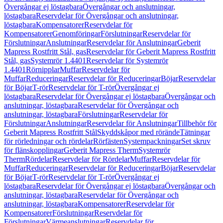
Övergångar ej löstagbara
Övergångar och anslutningar,
löstagbara
Reservdelar för Övergångar och anslutningar,
löstagbara
Kompensatorer
Reservdelar för
Kompensatorer
Genomföringar
Förslutningar
Reservdelar för
Förslutningar
Anslutningar
Reservdelar för Anslutningar
Geberit
Mapress Rostfritt Stål, gas
Reservdelar för Geberit Mapress Rostfritt
Stål, gas
Systemrör 1.4401
Reservdelar för Systemrör
1.4401
Rörnipplar
Muffar
Reservdelar för
Muffar
Reduceringar
Reservdelar för Reduceringar
Böjar
Reservdelar
för Böjar
T-rör
Reservdelar för T-rör
Övergångar ej
löstagbara
Reservdelar för Övergångar ej löstagbara
Övergångar och
anslutningar, löstagbara
Reservdelar för Övergångar och
anslutningar, löstagbara
Förslutningar
Reservdelar för
Förslutningar
Anslutningar
Reservdelar för Anslutningar
Tillbehör för
Geberit Mapress Rostfritt Stål
Skyddskåpor med rörände
Tätningar
för rörledningar och rördelar
Rörfästen
Systempackningar
Set skruv
för flänskopplingar
Geberit Mapress Therm
Systemrör
Therm
Rördelar
Reservdelar för Rördelar
Muffar
Reservdelar för
Muffar
Reduceringar
Reservdelar för Reduceringar
Böjar
Reservdelar
för Böjar
T-rör
Reservdelar för T-rör
Övergångar ej
löstagbara
Reservdelar för Övergångar ej löstagbara
Övergångar och
anslutningar, löstagbara
Reservdelar för Övergångar och
anslutningar, löstagbara
Kompensatorer
Reservdelar för
Kompensatorer
Förslutningar
Reservdelar för
Förslutningar
Värmeanslutningar
Reservdelar för