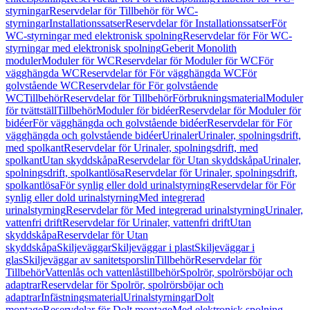
styrningar
Reservdelar för Tillbehör för WC-
styrningar
Installationssatser
Reservdelar för Installationssatser
För
WC-styrningar med elektronisk spolning
Reservdelar för För WC-
styrningar med elektronisk spolning
Geberit Monolith
moduler
Moduler för WC
Reservdelar för Moduler för WC
För
vägghängda WC
Reservdelar för För vägghängda WC
För
golvstående WC
Reservdelar för För golvstående
WC
Tillbehör
Reservdelar för Tillbehör
Förbrukningsmaterial
Moduler
för tvättställ
Tillbehör
Moduler för bidéer
Reservdelar för Moduler för
bidéer
För vägghängda och golvstående bidéer
Reservdelar för För
vägghängda och golvstående bidéer
Urinaler
Urinaler, spolningsdrift,
med spolkant
Reservdelar för Urinaler, spolningsdrift, med
spolkant
Utan skyddskåpa
Reservdelar för Utan skyddskåpa
Urinaler,
spolningsdrift, spolkantlösa
Reservdelar för Urinaler, spolningsdrift,
spolkantlösa
För synlig eller dold urinalstyrning
Reservdelar för För
synlig eller dold urinalstyrning
Med integrerad
urinalstyrning
Reservdelar för Med integrerad urinalstyrning
Urinaler,
vattenfri drift
Reservdelar för Urinaler, vattenfri drift
Utan
skyddskåpa
Reservdelar för Utan
skyddskåpa
Skiljeväggar
Skiljeväggar i plast
Skiljeväggar i
glas
Skiljeväggar av sanitetsporslin
Tillbehör
Reservdelar för
Tillbehör
Vattenlås och vattenlåstillbehör
Spolrör, spolrörsböjar och
adaptrar
Reservdelar för Spolrör, spolrörsböjar och
adaptrar
Infästningsmaterial
Urinalstyrningar
Dolt
montage
Reservdelar för Dolt montage
Med elektronisk spolning,