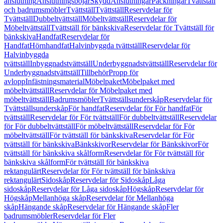
anslutning
Anslutningsböjar
Skydd
Anslutningar
Packningar
Tvättställ
och badrumsmöbler
Tvättställ
Tvättställ
Reservdelar för
Tvättställ
Dubbeltvättställ
Möbeltvättställ
Reservdelar för
Möbeltvättställ
Tvättställ för bänkskiva
Reservdelar för Tvättställ för
bänkskiva
Handfat
Reservdelar för
Handfat
Hörnhandfat
Halvinbyggda tvättställ
Reservdelar för
Halvinbyggda
tvättställ
Inbyggnadstvättställ
Underbyggnadstvättställ
Reservdelar för
Underbyggnadstvättställ
Tillbehör
Propp för
avlopp
Infästningsmaterial
Möbelpaket
Möbelpaket med
möbeltvättställ
Reservdelar för Möbelpaket med
möbeltvättställ
Badrumsmöbler
Tvättställsunderskåp
Reservdelar för
Tvättställsunderskåp
För handfat
Reservdelar för För handfat
För
tvättställ
Reservdelar för För tvättställ
För dubbeltvättställ
Reservdelar
för För dubbeltvättställ
För möbeltvättställ
Reservdelar för För
möbeltvättställ
För tvättställ för bänkskiva
Reservdelar för För
tvättställ för bänkskiva
Bänkskivor
Reservdelar för Bänkskivor
För
tvättställ för bänkskiva skålform
Reservdelar för För tvättställ för
bänkskiva skålform
För tvättställ för bänkskiva
rektangulärt
Reservdelar för För tvättställ för bänkskiva
rektangulärt
Sidoskåp
Reservdelar för Sidoskåp
Låga
sidoskåp
Reservdelar för Låga sidoskåp
Högskåp
Reservdelar för
Högskåp
Mellanhöga skåp
Reservdelar för Mellanhöga
skåp
Hängande skåp
Reservdelar för Hängande skåp
Fler
badrumsmöbler
Reservdelar för Fler