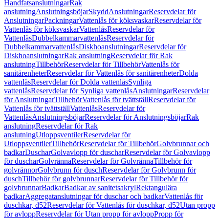
Handfatsanslutningar
Rak
anslutning
Anslutningsböjar
Skydd
Anslutningar
Reservdelar för
Anslutningar
Packningar
Vattenlås för köksvaskar
Reservdelar för
Vattenlås för köksvaskar
Vattenlås
Reservdelar för
Vattenlås
Dubbelkammarvattenlås
Reservdelar för
Dubbelkammarvattenlås
Diskhoanslutningar
Reservdelar för
Diskhoanslutningar
Rak anslutning
Reservdelar för Rak
anslutning
Tillbehör
Reservdelar för Tillbehör
Vattenlås för
sanitärenheter
Reservdelar för Vattenlås för sanitärenheter
Dolda
vattenlås
Reservdelar för Dolda vattenlås
Synliga
vattenlås
Reservdelar för Synliga vattenlås
Anslutningar
Reservdelar
för Anslutningar
Tillbehör
Vattenlås för tvättställ
Reservdelar för
Vattenlås för tvättställ
Vattenlås
Reservdelar för
Vattenlås
Anslutningsböjar
Reservdelar för Anslutningsböjar
Rak
anslutning
Reservdelar för Rak
anslutning
Utloppsventiler
Reservdelar för
Utloppsventiler
Tillbehör
Reservdelar för Tillbehör
Golvbrunnar och
badkar
Duschar
Golvavlopp för duschar
Reservdelar för Golvavlopp
för duschar
Golvränna
Reservdelar för Golvränna
Tillbehör för
golvrännor
Golvbrunn för dusch
Reservdelar för Golvbrunn för
dusch
Tillbehör för golvbrunnar
Reservdelar för Tillbehör för
golvbrunnar
Badkar
Badkar av sanitetsakryl
Rektangulära
badkar
Aggregatanslutningar för duschar och badkar
Vattenlås för
duschkar, d52
Reservdelar för Vattenlås för duschkar, d52
Utan propp
för avlopp
Reservdelar för Utan propp för avlopp
Propp för