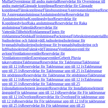
Muffar
Övergångar till andra material
Reservdelar för Övergångar till
andra material
Gängade kopplingar
Reservdelar för Gängade
kopplingar
Flänskopplingar
Flänsbussningar
Aggregatanslutningar
Rese
för Aggregatanslutningar
Anslutningsböjar
Reservdelar för
Anslutningsböjar
Kopplingshylsor
Reservdelar för
Kopplingshylsor
Raka anslutningar
Reservdelar för Raka
anslutningar
Vattenlås
Reservdelar för
Vattenlås
Tillbehör
Rörklammrar
Fästen för
rörklammrar
Stödskal
Förslutningar
Packningar
Förbrukningsmaterial
Br
ljudisolering och fuktskydd
Ljudisolering
Isoleringar för
byggnadsljudisolering
Isoleringar för byggnadsljudisolering och
luftljudsisolering
Fuktskydd
Tätningar
Ventilationsventil för
avlopp
Ventilationsventiler
Reservdelar för
Ventilationsventiler
Energisparventiler
Geberit Pluvia
takavvattning
Takbrunnar
Reservdelar för Takbrunnar
Takbrunnar
upp till 12 l/s
Reservdelar för Takbrunnar upp till 12 l/s
Takbrunnar
upp till 25 l/s
Reservdelar för Takbrunnar upp till 25 l/s
Takbrunnar
för stödrännor
Reservdelar för Takbrunnar för stödrännor
Takbrunnar
upp till 12 l/s
Reservdelar för Takbrunnar upp till 12 l/s
Takbrunnar
upp till 25 l/s
Reservdelar för Takbrunnar upp till 25
l/s
Installationselement ångspärr
Reservdelar för Installationselement
ångspärr
För takbrunnar upp till 12 l/s
Reservdelar för För takbrunnar
upp till 12 l/s
Överlopp
Reservdelar för Överlopp
För takbrunnar upp
till 12 l/s
Reservdelar för För takbrunnar upp till 12 l/s
För takbrunnar
upp till 25 l/s
Reservdelar för För takbrunnar upp till 25