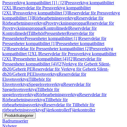
Pressverktyg kompatibilitet [1] / [2]
Pressverktyg kompatibilitet
[2XL]
Reservdelar för Pressverktyg kompatibilitet
[2XL]
Pressverktyg kompatibilitet [3]
Reservdelar för Pressverktyg
kompatibilitet [3]
Rörbearbetningsverktyg
Reservdelar för
Rörbearbetningsverktyg
Provtryckningsproppar
Reservdelar för
Provtryckningsproppar
Kontrollmedel
Reservdelar för
Kontrollmedel
Tillbehör
Pressenheter
Reservdelar för
Pressenheter
Pressenheter kompatibilitet [1]
Reservdelar för
Pressenheter kompatibilitet [1]
Pressenheter kompatibilitet
[2]
Reservdelar för Pressenheter kompatibilitet [2]
Pressverktyg
kompatibilitet [2XL]
Reservdelar för Pressverktyg kompatibilitet
[2XL]
Pressenheter kompatibilitet [4]/[2]
Reservdelar för
Pressenheter kompatibilitet [4]/[2]
Verktyg för Geberit Silent-
db20/Geberit PE
Reservdelar för Verktyg för Geberit Silent-
db20/Geberit PE
Elsvetsverktyg
Reservdelar för
Elsvetsverktyg
Tillbehör för
Elsvetsverktyg
Spegelsvetsverktyg
Reservdelar för
Spegelsvetsverktyg
Tillbehör för
spegelsvetsverktyg
Rörbearbetningsverktyg
Reservdelar för
Rörbearbetningsverktyg
Tillbehör för
rörbearbetningsverktyg
Reservdelar för Tillbehör för
rörbearbetningsverktyg
Fjärrkontroller
Fjärrkontroller
Produktkategorier
Badrumsserier
Nyheter