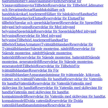
badrumsmöbler
Väggavställningsytor
Reservdelar för
Väggavställningsytor
Tillbehör
Reservdelar för Tillbehör
Lådinsatser
och förvaringsboxar
Handdukshållare och
handdukskrokar
Ljuselement
Hållare för bänkskivor
Handtag
Set
fotstöd
Magnettavlor
Eluttag
Reservdelar för Eluttag
Fler
tillbehör
Speglar och spegelskåp
Spegel
Reservdelar för Spegel
Med
inbyggd belysning
Reservdelar för Med inbyggd
belysning
Spegelskåp
Reservdelar för Spegelskåp
Med inbyggd
belysning
Reservdelar för Med inbyggd
belysning
Tillbehör
Ljuselement
Handtag
Fler
tillbehör
Eluttag
Armaturer
Tvättställsblandare
Reservdelar för
Tvättställsblandare
Stående montering, nätdrift
Reservdelar för
Stående montering, nätdrift
Stående montering,
batteridrift
Reservdelar för Stående montering, batteridrift
Stående
montering, generatordrift
Reservdelar för Stående montering,
generatordrift
Tillbehör
Reservdelar för Tillbehör
För
tvättställsblandare
Reservdelar för För
tvättställsblandare
Apparatanslutningar för tvättområde, köksvask,
enheter och tvättställ
Vattenlås för handfat
Reservdelar för Vattenlås
för handfat
Vattenlås
Reservdelar för Vattenlås
Vattenlås med
skiljevägg för handfat
Reservdelar för Vattenlås med skiljevägg för
handfat
Vattenlås med skiljevägg för handfat,
kompaktmodell
Reservdelar för Vattenlås med skiljevägg för handfat,
kompaktmodell
Dolda vattenlås
Reservdelar för Dolda
vattenlås
Handfatsanslutningar
Reservdelar för