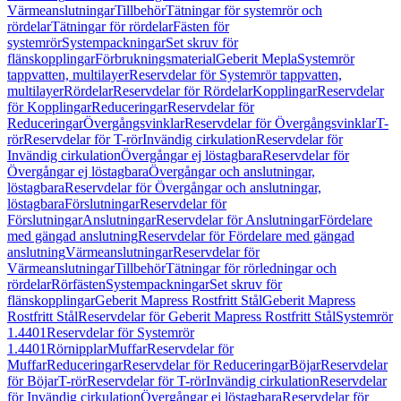
Värmeanslutningar
Tillbehör
Tätningar för systemrör och
rördelar
Tätningar för rördelar
Fästen för
systemrör
Systempackningar
Set skruv för
flänskopplingar
Förbrukningsmaterial
Geberit Mepla
Systemrör
tappvatten, multilayer
Reservdelar för Systemrör tappvatten,
multilayer
Rördelar
Reservdelar för Rördelar
Kopplingar
Reservdelar
för Kopplingar
Reduceringar
Reservdelar för
Reduceringar
Övergångsvinklar
Reservdelar för Övergångsvinklar
T-
rör
Reservdelar för T-rör
Invändig cirkulation
Reservdelar för
Invändig cirkulation
Övergångar ej löstagbara
Reservdelar för
Övergångar ej löstagbara
Övergångar och anslutningar,
löstagbara
Reservdelar för Övergångar och anslutningar,
löstagbara
Förslutningar
Reservdelar för
Förslutningar
Anslutningar
Reservdelar för Anslutningar
Fördelare
med gängad anslutning
Reservdelar för Fördelare med gängad
anslutning
Värmeanslutningar
Reservdelar för
Värmeanslutningar
Tillbehör
Tätningar för rörledningar och
rördelar
Rörfästen
Systempackningar
Set skruv för
flänskopplingar
Geberit Mapress Rostfritt Stål
Geberit Mapress
Rostfritt Stål
Reservdelar för Geberit Mapress Rostfritt Stål
Systemrör
1.4401
Reservdelar för Systemrör
1.4401
Rörnipplar
Muffar
Reservdelar för
Muffar
Reduceringar
Reservdelar för Reduceringar
Böjar
Reservdelar
för Böjar
T-rör
Reservdelar för T-rör
Invändig cirkulation
Reservdelar
för Invändig cirkulation
Övergångar ej löstagbara
Reservdelar för