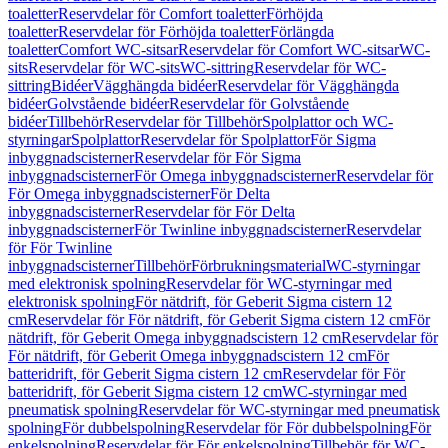
toaletter
Reservdelar för Comfort toaletter
Förhöjda
toaletter
Reservdelar för Förhöjda toaletter
Förlängda
toaletter
Comfort WC-sitsar
Reservdelar för Comfort WC-sitsar
WC-
sits
Reservdelar för WC-sits
WC-sittring
Reservdelar för WC-
sittring
Bidéer
Vägghängda bidéer
Reservdelar för Vägghängda
bidéer
Golvstående bidéer
Reservdelar för Golvstående
bidéer
Tillbehör
Reservdelar för Tillbehör
Spolplattor och WC-
styrningar
Spolplattor
Reservdelar för Spolplattor
För Sigma
inbyggnadscisterner
Reservdelar för För Sigma
inbyggnadscisterner
För Omega inbyggnadscisterner
Reservdelar för
För Omega inbyggnadscisterner
För Delta
inbyggnadscisterner
Reservdelar för För Delta
inbyggnadscisterner
För Twinline inbyggnadscisterner
Reservdelar
för För Twinline
inbyggnadscisterner
Tillbehör
Förbrukningsmaterial
WC-styrningar
med elektronisk spolning
Reservdelar för WC-styrningar med
elektronisk spolning
För nätdrift, för Geberit Sigma cistern 12
cm
Reservdelar för För nätdrift, för Geberit Sigma cistern 12 cm
För
nätdrift, för Geberit Omega inbyggnadscistern 12 cm
Reservdelar för
För nätdrift, för Geberit Omega inbyggnadscistern 12 cm
För
batteridrift, för Geberit Sigma cistern 12 cm
Reservdelar för För
batteridrift, för Geberit Sigma cistern 12 cm
WC-styrningar med
pneumatisk spolning
Reservdelar för WC-styrningar med pneumatisk
spolning
För dubbelspolning
Reservdelar för För dubbelspolning
För
enkelspolning
Reservdelar för För enkelspolning
Tillbehör för WC-