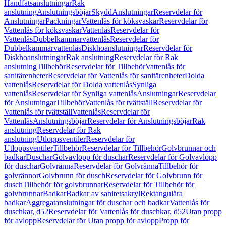
Handfatsanslutningar
Rak
anslutning
Anslutningsböjar
Skydd
Anslutningar
Reservdelar för
Anslutningar
Packningar
Vattenlås för köksvaskar
Reservdelar för
Vattenlås för köksvaskar
Vattenlås
Reservdelar för
Vattenlås
Dubbelkammarvattenlås
Reservdelar för
Dubbelkammarvattenlås
Diskhoanslutningar
Reservdelar för
Diskhoanslutningar
Rak anslutning
Reservdelar för Rak
anslutning
Tillbehör
Reservdelar för Tillbehör
Vattenlås för
sanitärenheter
Reservdelar för Vattenlås för sanitärenheter
Dolda
vattenlås
Reservdelar för Dolda vattenlås
Synliga
vattenlås
Reservdelar för Synliga vattenlås
Anslutningar
Reservdelar
för Anslutningar
Tillbehör
Vattenlås för tvättställ
Reservdelar för
Vattenlås för tvättställ
Vattenlås
Reservdelar för
Vattenlås
Anslutningsböjar
Reservdelar för Anslutningsböjar
Rak
anslutning
Reservdelar för Rak
anslutning
Utloppsventiler
Reservdelar för
Utloppsventiler
Tillbehör
Reservdelar för Tillbehör
Golvbrunnar och
badkar
Duschar
Golvavlopp för duschar
Reservdelar för Golvavlopp
för duschar
Golvränna
Reservdelar för Golvränna
Tillbehör för
golvrännor
Golvbrunn för dusch
Reservdelar för Golvbrunn för
dusch
Tillbehör för golvbrunnar
Reservdelar för Tillbehör för
golvbrunnar
Badkar
Badkar av sanitetsakryl
Rektangulära
badkar
Aggregatanslutningar för duschar och badkar
Vattenlås för
duschkar, d52
Reservdelar för Vattenlås för duschkar, d52
Utan propp
för avlopp
Reservdelar för Utan propp för avlopp
Propp för