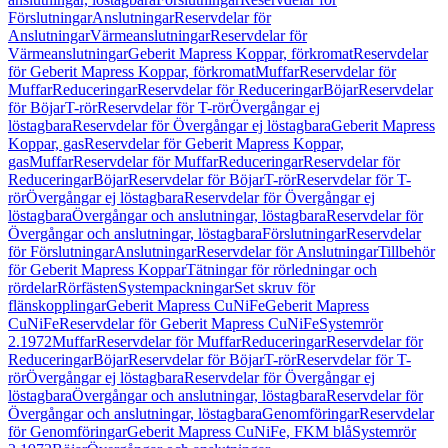
Förslutningar
Anslutningar
Reservdelar för
Anslutningar
Värmeanslutningar
Reservdelar för
Värmeanslutningar
Geberit Mapress Koppar, förkromat
Reservdelar
för Geberit Mapress Koppar, förkromat
Muffar
Reservdelar för
Muffar
Reduceringar
Reservdelar för Reduceringar
Böjar
Reservdelar
för Böjar
T-rör
Reservdelar för T-rör
Övergångar ej
löstagbara
Reservdelar för Övergångar ej löstagbara
Geberit Mapress
Koppar, gas
Reservdelar för Geberit Mapress Koppar,
gas
Muffar
Reservdelar för Muffar
Reduceringar
Reservdelar för
Reduceringar
Böjar
Reservdelar för Böjar
T-rör
Reservdelar för T-
rör
Övergångar ej löstagbara
Reservdelar för Övergångar ej
löstagbara
Övergångar och anslutningar, löstagbara
Reservdelar för
Övergångar och anslutningar, löstagbara
Förslutningar
Reservdelar
för Förslutningar
Anslutningar
Reservdelar för Anslutningar
Tillbehör
för Geberit Mapress Koppar
Tätningar för rörledningar och
rördelar
Rörfästen
Systempackningar
Set skruv för
flänskopplingar
Geberit Mapress CuNiFe
Geberit Mapress
CuNiFe
Reservdelar för Geberit Mapress CuNiFe
Systemrör
2.1972
Muffar
Reservdelar för Muffar
Reduceringar
Reservdelar för
Reduceringar
Böjar
Reservdelar för Böjar
T-rör
Reservdelar för T-
rör
Övergångar ej löstagbara
Reservdelar för Övergångar ej
löstagbara
Övergångar och anslutningar, löstagbara
Reservdelar för
Övergångar och anslutningar, löstagbara
Genomföringar
Reservdelar
för Genomföringar
Geberit Mapress CuNiFe, FKM blå
Systemrör