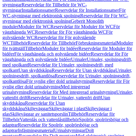
styrningar
Reservdelar för Tillbehör för WC-
styrningar
Installationssatser
Reservdelar för Installationssatser
För
WC-styrningar med elektronisk spolning
Reservdelar för För WC-
styrningar med elektronisk spolning
Geberit Monolith
moduler
Moduler för WC
Reservdelar för Moduler för WC
För
vägghängda WC
Reservdelar för För vägghängda WC
För
golvstående WC
Reservdelar för För golvstående
WC
Tillbehör
Reservdelar för Tillbehör
Förbrukningsmaterial
Moduler
för tvättställ
Tillbehör
Moduler för bidéer
Reservdelar för Moduler för
bidéer
För vägghängda och golvstående bidéer
Reservdelar för För
vägghängda och golvstående bidéer
Urinaler
Urinaler, spolningsdrift,
med spolkant
Reservdelar för Urinaler, spolningsdrift, med
spolkant
Utan skyddskåpa
Reservdelar för Utan skyddskåpa
Urinaler,
spolningsdrift, spolkantlösa
Reservdelar för Urinaler, spolningsdrift,
spolkantlösa
För synlig eller dold urinalstyrning
Reservdelar för För
synlig eller dold urinalstyrning
Med integrerad
urinalstyrning
Reservdelar för Med integrerad urinalstyrning
Urinaler,
vattenfri drift
Reservdelar för Urinaler, vattenfri drift
Utan
skyddskåpa
Reservdelar för Utan
skyddskåpa
Skiljeväggar
Skiljeväggar i plast
Skiljeväggar i
glas
Skiljeväggar av sanitetsporslin
Tillbehör
Reservdelar för
Tillbehör
Vattenlås och vattenlåstillbehör
Spolrör, spolrörsböjar och
adaptrar
Reservdelar för Spolrör, spolrörsböjar och
adaptrar
Infästningsmaterial
Urinalstyrningar
Dolt
montage
Reservdelar för Dolt montage
Med elektronisk spolning,