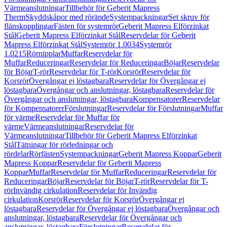
Värmeanslutningar
Tillbehör för Geberit Mapress
Therm
Skyddskåpor med rörände
Systempackningar
Set skruv för
flänskopplingar
Fästen för systemrör
Geberit Mapress Elförzinkat
Stål
Geberit Mapress Elförzinkat Stål
Reservdelar för Geberit
Mapress Elförzinkat Stål
Systemrör 1.0034
Systemrör
1.0215
Rörnipplar
Muffar
Reservdelar för
Muffar
Reduceringar
Reservdelar för Reduceringar
Böjar
Reservdelar
för Böjar
T-rör
Reservdelar för T-rör
Korsrör
Reservdelar för
Korsrör
Övergångar ej löstagbara
Reservdelar för Övergångar ej
löstagbara
Övergångar och anslutningar, löstagbara
Reservdelar för
Övergångar och anslutningar, löstagbara
Kompensatorer
Reservdelar
för Kompensatorer
Förslutningar
Reservdelar för Förslutningar
Muffar
för värme
Reservdelar för Muffar för
värme
Värmeanslutningar
Reservdelar för
Värmeanslutningar
Tillbehör för Geberit Mapress Elförzinkat
Stål
Tätningar för rörledningar och
rördelar
Rörfästen
Systempackningar
Geberit Mapress Koppar
Geberit
Mapress Koppar
Reservdelar för Geberit Mapress
Koppar
Muffar
Reservdelar för Muffar
Reduceringar
Reservdelar för
Reduceringar
Böjar
Reservdelar för Böjar
T-rör
Reservdelar för T-
rör
Invändig cirkulation
Reservdelar för Invändig
cirkulation
Korsrör
Reservdelar för Korsrör
Övergångar ej
löstagbara
Reservdelar för Övergångar ej löstagbara
Övergångar och
anslutningar, löstagbara
Reservdelar för Övergångar och
anslutningar, löstagbara
Förslutningar
Reservdelar för