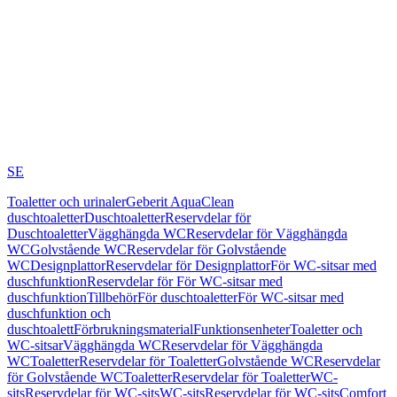
SE
Toaletter och urinaler
Geberit AquaClean
duschtoaletter
Duschtoaletter
Reservdelar för
Duschtoaletter
Vägghängda WC
Reservdelar för Vägghängda
WC
Golvstående WC
Reservdelar för Golvstående
WC
Designplattor
Reservdelar för Designplattor
För WC-sitsar med
duschfunktion
Reservdelar för För WC-sitsar med
duschfunktion
Tillbehör
För duschtoaletter
För WC-sitsar med
duschfunktion och
duschtoalett
Förbrukningsmaterial
Funktionsenheter
Toaletter och
WC-sitsar
Vägghängda WC
Reservdelar för Vägghängda
WC
Toaletter
Reservdelar för Toaletter
Golvstående WC
Reservdelar
för Golvstående WC
Toaletter
Reservdelar för Toaletter
WC-
sits
Reservdelar för WC-sits
WC-sits
Reservdelar för WC-sits
Comfort