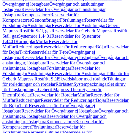
Övergångar ej löstagbara
Övergångar och anslutningar,
löstagbara
Reservdelar för Övergångar och anslutningar,
löstagbara
Kompensatorer
Reservdelar för
Kompensatorer
Genomföringar
Förslutningar
Reservdelar för
Förslutningar
Anslutningar
Reservdelar för Anslutningar
Geberit
Mapress Rostfritt Stål, gas
Reservdelar för Geberit Mapress Rostfritt
Stål, gas
Systemrör 1.4401
Reservdelar för Systemrör
1.4401
Rörnipplar
Muffar
Reservdelar för
Muffar
Reduceringar
Reservdelar för Reduceringar
Böjar
Reservdelar
för Böjar
T-rör
Reservdelar för T-rör
Övergångar ej
löstagbara
Reservdelar för Övergångar ej löstagbara
Övergångar och
anslutningar, löstagbara
Reservdelar för Övergångar och
anslutningar, löstagbara
Förslutningar
Reservdelar för
Förslutningar
Anslutningar
Reservdelar för Anslutningar
Tillbehör för
Geberit Mapress Rostfritt Stål
Skyddskåpor med rörände
Tätningar
för rörledningar och rördelar
Rörfästen
Systempackningar
Set skruv
för flänskopplingar
Geberit Mapress Therm
Systemrör
Therm
Rördelar
Reservdelar för Rördelar
Muffar
Reservdelar för
Muffar
Reduceringar
Reservdelar för Reduceringar
Böjar
Reservdelar
för Böjar
T-rör
Reservdelar för T-rör
Övergångar ej
löstagbara
Reservdelar för Övergångar ej löstagbara
Övergångar och
anslutningar, löstagbara
Reservdelar för Övergångar och
anslutningar, löstagbara
Kompensatorer
Reservdelar för
Kompensatorer
Förslutningar
Reservdelar för
Förslutningar
Värmeanslutningar
Reservdelar för