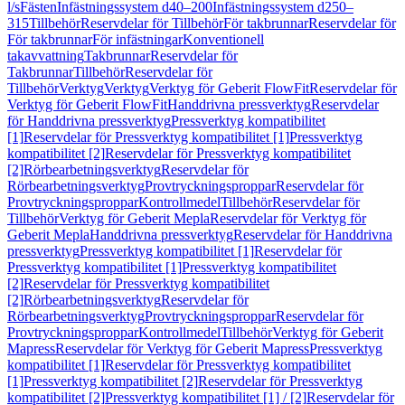
l/s
Fästen
Infästningssystem d40–200
Infästningssystem d250–
315
Tillbehör
Reservdelar för Tillbehör
För takbrunnar
Reservdelar för
För takbrunnar
För infästningar
Konventionell
takavvattning
Takbrunnar
Reservdelar för
Takbrunnar
Tillbehör
Reservdelar för
Tillbehör
Verktyg
Verktyg
Verktyg för Geberit FlowFit
Reservdelar för
Verktyg för Geberit FlowFit
Handdrivna pressverktyg
Reservdelar
för Handdrivna pressverktyg
Pressverktyg kompatibilitet
[1]
Reservdelar för Pressverktyg kompatibilitet [1]
Pressverktyg
kompatibilitet [2]
Reservdelar för Pressverktyg kompatibilitet
[2]
Rörbearbetningsverktyg
Reservdelar för
Rörbearbetningsverktyg
Provtryckningsproppar
Reservdelar för
Provtryckningsproppar
Kontrollmedel
Tillbehör
Reservdelar för
Tillbehör
Verktyg för Geberit Mepla
Reservdelar för Verktyg för
Geberit Mepla
Handdrivna pressverktyg
Reservdelar för Handdrivna
pressverktyg
Pressverktyg kompatibilitet [1]
Reservdelar för
Pressverktyg kompatibilitet [1]
Pressverktyg kompatibilitet
[2]
Reservdelar för Pressverktyg kompatibilitet
[2]
Rörbearbetningsverktyg
Reservdelar för
Rörbearbetningsverktyg
Provtryckningsproppar
Reservdelar för
Provtryckningsproppar
Kontrollmedel
Tillbehör
Verktyg för Geberit
Mapress
Reservdelar för Verktyg för Geberit Mapress
Pressverktyg
kompatibilitet [1]
Reservdelar för Pressverktyg kompatibilitet
[1]
Pressverktyg kompatibilitet [2]
Reservdelar för Pressverktyg
kompatibilitet [2]
Pressverktyg kompatibilitet [1] / [2]
Reservdelar för