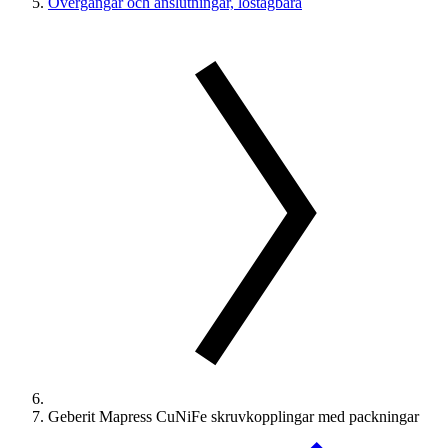
Övergångar och anslutningar, löstagbara
Geberit Mapress CuNiFe skruvkopplingar med packningar