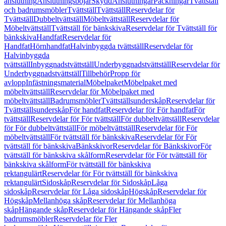
anslutning
Anslutningsböjar
Skydd
Anslutningar
Packningar
Tvättställ
och badrumsmöbler
Tvättställ
Tvättställ
Reservdelar för
Tvättställ
Dubbeltvättställ
Möbeltvättställ
Reservdelar för
Möbeltvättställ
Tvättställ för bänkskiva
Reservdelar för Tvättställ för
bänkskiva
Handfat
Reservdelar för
Handfat
Hörnhandfat
Halvinbyggda tvättställ
Reservdelar för
Halvinbyggda
tvättställ
Inbyggnadstvättställ
Underbyggnadstvättställ
Reservdelar för
Underbyggnadstvättställ
Tillbehör
Propp för
avlopp
Infästningsmaterial
Möbelpaket
Möbelpaket med
möbeltvättställ
Reservdelar för Möbelpaket med
möbeltvättställ
Badrumsmöbler
Tvättställsunderskåp
Reservdelar för
Tvättställsunderskåp
För handfat
Reservdelar för För handfat
För
tvättställ
Reservdelar för För tvättställ
För dubbeltvättställ
Reservdelar
för För dubbeltvättställ
För möbeltvättställ
Reservdelar för För
möbeltvättställ
För tvättställ för bänkskiva
Reservdelar för För
tvättställ för bänkskiva
Bänkskivor
Reservdelar för Bänkskivor
För
tvättställ för bänkskiva skålform
Reservdelar för För tvättställ för
bänkskiva skålform
För tvättställ för bänkskiva
rektangulärt
Reservdelar för För tvättställ för bänkskiva
rektangulärt
Sidoskåp
Reservdelar för Sidoskåp
Låga
sidoskåp
Reservdelar för Låga sidoskåp
Högskåp
Reservdelar för
Högskåp
Mellanhöga skåp
Reservdelar för Mellanhöga
skåp
Hängande skåp
Reservdelar för Hängande skåp
Fler
badrumsmöbler
Reservdelar för Fler