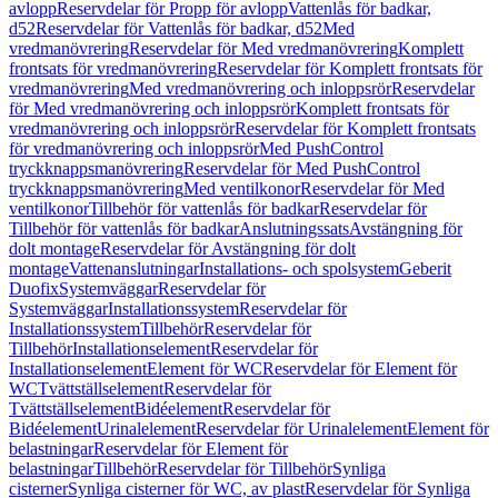
avlopp
Reservdelar för Propp för avlopp
Vattenlås för badkar,
d52
Reservdelar för Vattenlås för badkar, d52
Med
vredmanövrering
Reservdelar för Med vredmanövrering
Komplett
frontsats för vredmanövrering
Reservdelar för Komplett frontsats för
vredmanövrering
Med vredmanövrering och inloppsrör
Reservdelar
för Med vredmanövrering och inloppsrör
Komplett frontsats för
vredmanövrering och inloppsrör
Reservdelar för Komplett frontsats
för vredmanövrering och inloppsrör
Med PushControl
tryckknappsmanövrering
Reservdelar för Med PushControl
tryckknappsmanövrering
Med ventilkonor
Reservdelar för Med
ventilkonor
Tillbehör för vattenlås för badkar
Reservdelar för
Tillbehör för vattenlås för badkar
Anslutningssats
Avstängning för
dolt montage
Reservdelar för Avstängning för dolt
montage
Vattenanslutningar
Installations- och spolsystem
Geberit
Duofix
Systemväggar
Reservdelar för
Systemväggar
Installationssystem
Reservdelar för
Installationssystem
Tillbehör
Reservdelar för
Tillbehör
Installationselement
Reservdelar för
Installationselement
Element för WC
Reservdelar för Element för
WC
Tvättställselement
Reservdelar för
Tvättställselement
Bidéelement
Reservdelar för
Bidéelement
Urinalelement
Reservdelar för Urinalelement
Element för
belastningar
Reservdelar för Element för
belastningar
Tillbehör
Reservdelar för Tillbehör
Synliga
cisterner
Synliga cisterner för WC, av plast
Reservdelar för Synliga