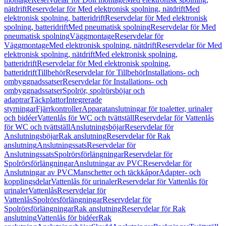
nätdrift
Reservdelar för Med elektronisk spolning, nätdrift
Med
elektronisk spolning, batteridrift
Reservdelar för Med elektronisk
spolning, batteridrift
Med pneumatisk spolning
Reservdelar för Med
pneumatisk spolning
Väggmontage
Reservdelar för
Väggmontage
Med elektronisk spolning, nätdrift
Reservdelar för Med
elektronisk spolning, nätdrift
Med elektronisk spolning,
batteridrift
Reservdelar för Med elektronisk spolning,
batteridrift
Tillbehör
Reservdelar för Tillbehör
Installations- och
ombyggnadssatser
Reservdelar för Installations- och
ombyggnadssatser
Spolrör, spolrörsböjar och
adaptrar
Täckplattor
Integrerade
styrningar
Fjärrkontroller
Apparatanslutningar för toaletter, urinaler
och bidéer
Vattenlås för WC och tvättställ
Reservdelar för Vattenlås
för WC och tvättställ
Anslutningsböjar
Reservdelar för
Anslutningsböjar
Rak anslutning
Reservdelar för Rak
anslutning
Anslutningssats
Reservdelar för
Anslutningssats
Spolrörsförlängningar
Reservdelar för
Spolrörsförlängningar
Anslutningar av PVC
Reservdelar för
Anslutningar av PVC
Manschetter och täckkåpor
Adapter- och
kopplingsdelar
Vattenlås för urinaler
Reservdelar för Vattenlås för
urinaler
Vattenlås
Reservdelar för
Vattenlås
Spolrörsförlängningar
Reservdelar för
Spolrörsförlängningar
Rak anslutning
Reservdelar för Rak
anslutning
Vattenlås för bidéer
Rak