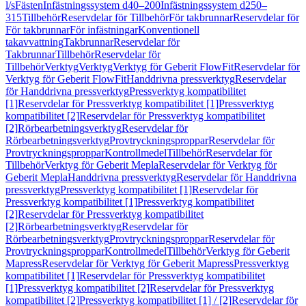
l/s
Fästen
Infästningssystem d40–200
Infästningssystem d250–
315
Tillbehör
Reservdelar för Tillbehör
För takbrunnar
Reservdelar för
För takbrunnar
För infästningar
Konventionell
takavvattning
Takbrunnar
Reservdelar för
Takbrunnar
Tillbehör
Reservdelar för
Tillbehör
Verktyg
Verktyg
Verktyg för Geberit FlowFit
Reservdelar för
Verktyg för Geberit FlowFit
Handdrivna pressverktyg
Reservdelar
för Handdrivna pressverktyg
Pressverktyg kompatibilitet
[1]
Reservdelar för Pressverktyg kompatibilitet [1]
Pressverktyg
kompatibilitet [2]
Reservdelar för Pressverktyg kompatibilitet
[2]
Rörbearbetningsverktyg
Reservdelar för
Rörbearbetningsverktyg
Provtryckningsproppar
Reservdelar för
Provtryckningsproppar
Kontrollmedel
Tillbehör
Reservdelar för
Tillbehör
Verktyg för Geberit Mepla
Reservdelar för Verktyg för
Geberit Mepla
Handdrivna pressverktyg
Reservdelar för Handdrivna
pressverktyg
Pressverktyg kompatibilitet [1]
Reservdelar för
Pressverktyg kompatibilitet [1]
Pressverktyg kompatibilitet
[2]
Reservdelar för Pressverktyg kompatibilitet
[2]
Rörbearbetningsverktyg
Reservdelar för
Rörbearbetningsverktyg
Provtryckningsproppar
Reservdelar för
Provtryckningsproppar
Kontrollmedel
Tillbehör
Verktyg för Geberit
Mapress
Reservdelar för Verktyg för Geberit Mapress
Pressverktyg
kompatibilitet [1]
Reservdelar för Pressverktyg kompatibilitet
[1]
Pressverktyg kompatibilitet [2]
Reservdelar för Pressverktyg
kompatibilitet [2]
Pressverktyg kompatibilitet [1] / [2]
Reservdelar för