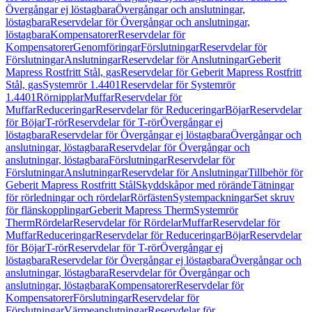
Övergångar ej löstagbara
Övergångar och anslutningar,
löstagbara
Reservdelar för Övergångar och anslutningar,
löstagbara
Kompensatorer
Reservdelar för
Kompensatorer
Genomföringar
Förslutningar
Reservdelar för
Förslutningar
Anslutningar
Reservdelar för Anslutningar
Geberit
Mapress Rostfritt Stål, gas
Reservdelar för Geberit Mapress Rostfritt
Stål, gas
Systemrör 1.4401
Reservdelar för Systemrör
1.4401
Rörnipplar
Muffar
Reservdelar för
Muffar
Reduceringar
Reservdelar för Reduceringar
Böjar
Reservdelar
för Böjar
T-rör
Reservdelar för T-rör
Övergångar ej
löstagbara
Reservdelar för Övergångar ej löstagbara
Övergångar och
anslutningar, löstagbara
Reservdelar för Övergångar och
anslutningar, löstagbara
Förslutningar
Reservdelar för
Förslutningar
Anslutningar
Reservdelar för Anslutningar
Tillbehör för
Geberit Mapress Rostfritt Stål
Skyddskåpor med rörände
Tätningar
för rörledningar och rördelar
Rörfästen
Systempackningar
Set skruv
för flänskopplingar
Geberit Mapress Therm
Systemrör
Therm
Rördelar
Reservdelar för Rördelar
Muffar
Reservdelar för
Muffar
Reduceringar
Reservdelar för Reduceringar
Böjar
Reservdelar
för Böjar
T-rör
Reservdelar för T-rör
Övergångar ej
löstagbara
Reservdelar för Övergångar ej löstagbara
Övergångar och
anslutningar, löstagbara
Reservdelar för Övergångar och
anslutningar, löstagbara
Kompensatorer
Reservdelar för
Kompensatorer
Förslutningar
Reservdelar för
Förslutningar
Värmeanslutningar
Reservdelar för