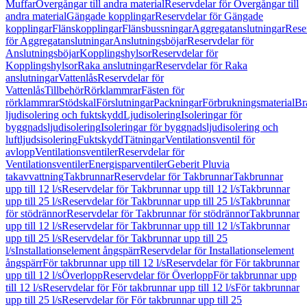
Muffar
Övergångar till andra material
Reservdelar för Övergångar till
andra material
Gängade kopplingar
Reservdelar för Gängade
kopplingar
Flänskopplingar
Flänsbussningar
Aggregatanslutningar
Rese
för Aggregatanslutningar
Anslutningsböjar
Reservdelar för
Anslutningsböjar
Kopplingshylsor
Reservdelar för
Kopplingshylsor
Raka anslutningar
Reservdelar för Raka
anslutningar
Vattenlås
Reservdelar för
Vattenlås
Tillbehör
Rörklammrar
Fästen för
rörklammrar
Stödskal
Förslutningar
Packningar
Förbrukningsmaterial
Br
ljudisolering och fuktskydd
Ljudisolering
Isoleringar för
byggnadsljudisolering
Isoleringar för byggnadsljudisolering och
luftljudsisolering
Fuktskydd
Tätningar
Ventilationsventil för
avlopp
Ventilationsventiler
Reservdelar för
Ventilationsventiler
Energisparventiler
Geberit Pluvia
takavvattning
Takbrunnar
Reservdelar för Takbrunnar
Takbrunnar
upp till 12 l/s
Reservdelar för Takbrunnar upp till 12 l/s
Takbrunnar
upp till 25 l/s
Reservdelar för Takbrunnar upp till 25 l/s
Takbrunnar
för stödrännor
Reservdelar för Takbrunnar för stödrännor
Takbrunnar
upp till 12 l/s
Reservdelar för Takbrunnar upp till 12 l/s
Takbrunnar
upp till 25 l/s
Reservdelar för Takbrunnar upp till 25
l/s
Installationselement ångspärr
Reservdelar för Installationselement
ångspärr
För takbrunnar upp till 12 l/s
Reservdelar för För takbrunnar
upp till 12 l/s
Överlopp
Reservdelar för Överlopp
För takbrunnar upp
till 12 l/s
Reservdelar för För takbrunnar upp till 12 l/s
För takbrunnar
upp till 25 l/s
Reservdelar för För takbrunnar upp till 25