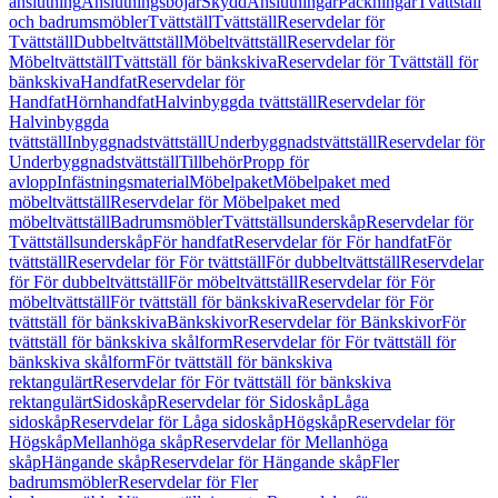
anslutning
Anslutningsböjar
Skydd
Anslutningar
Packningar
Tvättställ
och badrumsmöbler
Tvättställ
Tvättställ
Reservdelar för
Tvättställ
Dubbeltvättställ
Möbeltvättställ
Reservdelar för
Möbeltvättställ
Tvättställ för bänkskiva
Reservdelar för Tvättställ för
bänkskiva
Handfat
Reservdelar för
Handfat
Hörnhandfat
Halvinbyggda tvättställ
Reservdelar för
Halvinbyggda
tvättställ
Inbyggnadstvättställ
Underbyggnadstvättställ
Reservdelar för
Underbyggnadstvättställ
Tillbehör
Propp för
avlopp
Infästningsmaterial
Möbelpaket
Möbelpaket med
möbeltvättställ
Reservdelar för Möbelpaket med
möbeltvättställ
Badrumsmöbler
Tvättställsunderskåp
Reservdelar för
Tvättställsunderskåp
För handfat
Reservdelar för För handfat
För
tvättställ
Reservdelar för För tvättställ
För dubbeltvättställ
Reservdelar
för För dubbeltvättställ
För möbeltvättställ
Reservdelar för För
möbeltvättställ
För tvättställ för bänkskiva
Reservdelar för För
tvättställ för bänkskiva
Bänkskivor
Reservdelar för Bänkskivor
För
tvättställ för bänkskiva skålform
Reservdelar för För tvättställ för
bänkskiva skålform
För tvättställ för bänkskiva
rektangulärt
Reservdelar för För tvättställ för bänkskiva
rektangulärt
Sidoskåp
Reservdelar för Sidoskåp
Låga
sidoskåp
Reservdelar för Låga sidoskåp
Högskåp
Reservdelar för
Högskåp
Mellanhöga skåp
Reservdelar för Mellanhöga
skåp
Hängande skåp
Reservdelar för Hängande skåp
Fler
badrumsmöbler
Reservdelar för Fler