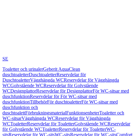
SE
Toaletter och urinaler
Geberit AquaClean
duschtoaletter
Duschtoaletter
Reservdelar för
Duschtoaletter
Vägghängda WC
Reservdelar för Vägghängda
WC
Golvstående WC
Reservdelar för Golvstående
WC
Designplattor
Reservdelar för Designplattor
För WC-sitsar med
duschfunktion
Reservdelar för För WC-sitsar med
duschfunktion
Tillbehör
För duschtoaletter
För WC-sitsar med
duschfunktion och
duschtoalett
Förbrukningsmaterial
Funktionsenheter
Toaletter och
WC-sitsar
Vägghängda WC
Reservdelar för Vägghängda
WC
Toaletter
Reservdelar för Toaletter
Golvstående WC
Reservdelar
för Golvstående WC
Toaletter
Reservdelar för Toaletter
WC-
sits
Reservdelar för WC-sits
WC-sits
Reservdelar för WC-sits
Comfort