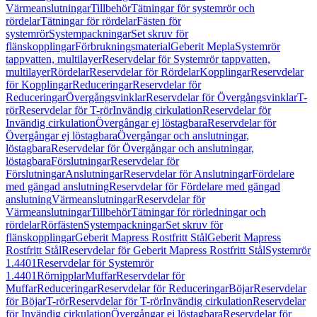
Värmeanslutningar
Tillbehör
Tätningar för systemrör och
rördelar
Tätningar för rördelar
Fästen för
systemrör
Systempackningar
Set skruv för
flänskopplingar
Förbrukningsmaterial
Geberit Mepla
Systemrör
tappvatten, multilayer
Reservdelar för Systemrör tappvatten,
multilayer
Rördelar
Reservdelar för Rördelar
Kopplingar
Reservdelar
för Kopplingar
Reduceringar
Reservdelar för
Reduceringar
Övergångsvinklar
Reservdelar för Övergångsvinklar
T-
rör
Reservdelar för T-rör
Invändig cirkulation
Reservdelar för
Invändig cirkulation
Övergångar ej löstagbara
Reservdelar för
Övergångar ej löstagbara
Övergångar och anslutningar,
löstagbara
Reservdelar för Övergångar och anslutningar,
löstagbara
Förslutningar
Reservdelar för
Förslutningar
Anslutningar
Reservdelar för Anslutningar
Fördelare
med gängad anslutning
Reservdelar för Fördelare med gängad
anslutning
Värmeanslutningar
Reservdelar för
Värmeanslutningar
Tillbehör
Tätningar för rörledningar och
rördelar
Rörfästen
Systempackningar
Set skruv för
flänskopplingar
Geberit Mapress Rostfritt Stål
Geberit Mapress
Rostfritt Stål
Reservdelar för Geberit Mapress Rostfritt Stål
Systemrör
1.4401
Reservdelar för Systemrör
1.4401
Rörnipplar
Muffar
Reservdelar för
Muffar
Reduceringar
Reservdelar för Reduceringar
Böjar
Reservdelar
för Böjar
T-rör
Reservdelar för T-rör
Invändig cirkulation
Reservdelar
för Invändig cirkulation
Övergångar ej löstagbara
Reservdelar för