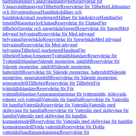
badrumsmöbler
Väggavställningsytor
Reservdelar för
Väggavställningsytor
Tillbehör
Reservdelar för Tillbehör
Lådinsatser
och förvaringsboxar
Handdukshållare och
handdukskrokar
Ljuselement
Hållare för bänkskivor
Handtag
Set
fotstöd
Magnettavlor
Eluttag
Reservdelar för Eluttag
Fler
tillbehör
Speglar och spegelskåp
Spegel
Reservdelar för Spegel
Med
inbyggd belysning
Reservdelar för Med inbyggd
belysning
Spegelskåp
Reservdelar för Spegelskåp
Med inbyggd
belysning
Reservdelar för Med inbyggd
belysning
Tillbehör
Ljuselement
Handtag
Fler
tillbehör
Eluttag
Armaturer
Tvättställsblandare
Reservdelar för
Tvättställsblandare
Stående montering, nätdrift
Reservdelar för
Stående montering, nätdrift
Stående montering,
batteridrift
Reservdelar för Stående montering, batteridrift
Stående
montering, generatordrift
Reservdelar för Stående montering,
generatordrift
Tillbehör
Reservdelar för Tillbehör
För
tvättställsblandare
Reservdelar för För
tvättställsblandare
Apparatanslutningar för tvättområde, köksvask,
enheter och tvättställ
Vattenlås för handfat
Reservdelar för Vattenlås
för handfat
Vattenlås
Reservdelar för Vattenlås
Vattenlås med
skiljevägg för handfat
Reservdelar för Vattenlås med skiljevägg för
handfat
Vattenlås med skiljevägg för handfat,
kompaktmodell
Reservdelar för Vattenlås med skiljevägg för handfat,
kompaktmodell
Dolda vattenlås
Reservdelar för Dolda
vattenlås
Handfatsanslutningar
Reservdelar för