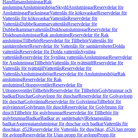
Handfatsanslutningar
Rak
anslutning
Anslutningsböjar
Skydd
Anslutningar
Reservdelar för
Anslutningar
Packningar
Vattenlås för köksvaskar
Reservdelar för
Vattenlås för köksvaskar
Vattenlås
Reservdelar för
Vattenlås
Dubbelkammarvattenlås
Reservdelar för
Dubbelkammarvattenlås
Diskhoanslutningar
Reservdelar för
Diskhoanslutningar
Rak anslutning
Reservdelar för Rak
anslutning
Tillbehör
Reservdelar för Tillbehör
Vattenlås för
sanitärenheter
Reservdelar för Vattenlås för sanitärenheter
Dolda
vattenlås
Reservdelar för Dolda vattenlås
Synliga
vattenlås
Reservdelar för Synliga vattenlås
Anslutningar
Reservdelar
för Anslutningar
Tillbehör
Vattenlås för tvättställ
Reservdelar för
Vattenlås för tvättställ
Vattenlås
Reservdelar för
Vattenlås
Anslutningsböjar
Reservdelar för Anslutningsböjar
Rak
anslutning
Reservdelar för Rak
anslutning
Utloppsventiler
Reservdelar för
Utloppsventiler
Tillbehör
Reservdelar för Tillbehör
Golvbrunnar och
badkar
Duschar
Golvavlopp för duschar
Reservdelar för Golvavlopp
för duschar
Golvränna
Reservdelar för Golvränna
Tillbehör för
golvrännor
Golvbrunn för dusch
Reservdelar för Golvbrunn för
dusch
Tillbehör för golvbrunnar
Reservdelar för Tillbehör för
golvbrunnar
Badkar
Badkar av sanitetsakryl
Rektangulära
badkar
Aggregatanslutningar för duschar och badkar
Vattenlås för
duschkar, d52
Reservdelar för Vattenlås för duschkar, d52
Utan propp
för avlopp
Reservdelar för Utan propp för avlopp
Propp för