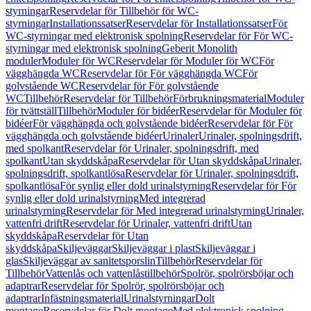
styrningar
Reservdelar för Tillbehör för WC-
styrningar
Installationssatser
Reservdelar för Installationssatser
För
WC-styrningar med elektronisk spolning
Reservdelar för För WC-
styrningar med elektronisk spolning
Geberit Monolith
moduler
Moduler för WC
Reservdelar för Moduler för WC
För
vägghängda WC
Reservdelar för För vägghängda WC
För
golvstående WC
Reservdelar för För golvstående
WC
Tillbehör
Reservdelar för Tillbehör
Förbrukningsmaterial
Moduler
för tvättställ
Tillbehör
Moduler för bidéer
Reservdelar för Moduler för
bidéer
För vägghängda och golvstående bidéer
Reservdelar för För
vägghängda och golvstående bidéer
Urinaler
Urinaler, spolningsdrift,
med spolkant
Reservdelar för Urinaler, spolningsdrift, med
spolkant
Utan skyddskåpa
Reservdelar för Utan skyddskåpa
Urinaler,
spolningsdrift, spolkantlösa
Reservdelar för Urinaler, spolningsdrift,
spolkantlösa
För synlig eller dold urinalstyrning
Reservdelar för För
synlig eller dold urinalstyrning
Med integrerad
urinalstyrning
Reservdelar för Med integrerad urinalstyrning
Urinaler,
vattenfri drift
Reservdelar för Urinaler, vattenfri drift
Utan
skyddskåpa
Reservdelar för Utan
skyddskåpa
Skiljeväggar
Skiljeväggar i plast
Skiljeväggar i
glas
Skiljeväggar av sanitetsporslin
Tillbehör
Reservdelar för
Tillbehör
Vattenlås och vattenlåstillbehör
Spolrör, spolrörsböjar och
adaptrar
Reservdelar för Spolrör, spolrörsböjar och
adaptrar
Infästningsmaterial
Urinalstyrningar
Dolt
montage
Reservdelar för Dolt montage
Med elektronisk spolning,