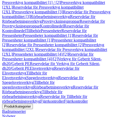
Pressverktyg kompatibilitet [1] / [2]
Pressverktyg kompatibilitet
[2XL]
Reservdelar för Pressverktyg kompatibilitet
[2XL]
Pressverktyg kompatibilitet [3]
Reservdelar för Pressverktyg
kompatibilitet [3]
Rörbearbetningsverktyg
Reservdelar för
Rörbearbetningsverktyg
Provtryckningsproppar
Reservdelar för
Provtryckningsproppar
Kontrollmedel
Reservdelar för
Kontrollmedel
Tillbehör
Pressenheter
Reservdelar för
Pressenheter
Pressenheter kompatibilitet [1]
Reservdelar för
Pressenheter kompatibilitet [1]
Pressenheter kompatibilitet
[2]
Reservdelar för Pressenheter kompatibilitet [2]
Pressverktyg
kompatibilitet [2XL]
Reservdelar för Pressverktyg kompatibilitet
[2XL]
Pressenheter kompatibilitet [4]/[2]
Reservdelar för
Pressenheter kompatibilitet [4]/[2]
Verktyg för Geberit Silent-
db20/Geberit PE
Reservdelar för Verktyg för Geberit Silent-
db20/Geberit PE
Elsvetsverktyg
Reservdelar för
Elsvetsverktyg
Tillbehör för
Elsvetsverktyg
Spegelsvetsverktyg
Reservdelar för
Spegelsvetsverktyg
Tillbehör för
spegelsvetsverktyg
Rörbearbetningsverktyg
Reservdelar för
Rörbearbetningsverktyg
Tillbehör för
rörbearbetningsverktyg
Reservdelar för Tillbehör för
rörbearbetningsverktyg
Fjärrkontroller
Fjärrkontroller
Produktkategorier
Badrumsserier
Nyheter