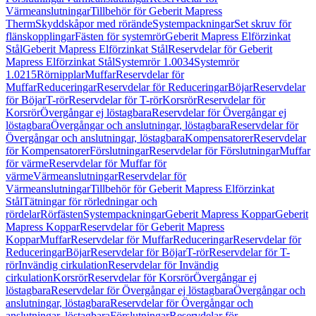
Värmeanslutningar
Tillbehör för Geberit Mapress
Therm
Skyddskåpor med rörände
Systempackningar
Set skruv för
flänskopplingar
Fästen för systemrör
Geberit Mapress Elförzinkat
Stål
Geberit Mapress Elförzinkat Stål
Reservdelar för Geberit
Mapress Elförzinkat Stål
Systemrör 1.0034
Systemrör
1.0215
Rörnipplar
Muffar
Reservdelar för
Muffar
Reduceringar
Reservdelar för Reduceringar
Böjar
Reservdelar
för Böjar
T-rör
Reservdelar för T-rör
Korsrör
Reservdelar för
Korsrör
Övergångar ej löstagbara
Reservdelar för Övergångar ej
löstagbara
Övergångar och anslutningar, löstagbara
Reservdelar för
Övergångar och anslutningar, löstagbara
Kompensatorer
Reservdelar
för Kompensatorer
Förslutningar
Reservdelar för Förslutningar
Muffar
för värme
Reservdelar för Muffar för
värme
Värmeanslutningar
Reservdelar för
Värmeanslutningar
Tillbehör för Geberit Mapress Elförzinkat
Stål
Tätningar för rörledningar och
rördelar
Rörfästen
Systempackningar
Geberit Mapress Koppar
Geberit
Mapress Koppar
Reservdelar för Geberit Mapress
Koppar
Muffar
Reservdelar för Muffar
Reduceringar
Reservdelar för
Reduceringar
Böjar
Reservdelar för Böjar
T-rör
Reservdelar för T-
rör
Invändig cirkulation
Reservdelar för Invändig
cirkulation
Korsrör
Reservdelar för Korsrör
Övergångar ej
löstagbara
Reservdelar för Övergångar ej löstagbara
Övergångar och
anslutningar, löstagbara
Reservdelar för Övergångar och
anslutningar, löstagbara
Förslutningar
Reservdelar för