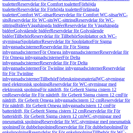
toaletter
Reservdelar för Comfort toaletter
Förhöjda
toaletter
Reservdelar för Förhöjda toaletter
Förlängda
toaletter
Comfort WC-sitsar
Reservdelar för Comfort WC-sitsar
WC-
sits
Reservdelar för WC-sits
WC-sittring
Reservdelar för WC-
sittring
Bidéer
Vägghängda bidéer
Reservdelar för Vägghängda
bidéer
Golvstående bidéer
Reservdelar för Golvstående
bidéer
Tillbehör
Reservdelar för Tillbehör
Spolplattor och WC-
styrningar
Spolplattor
Reservdelar för Spolplattor
För Sigma
inbyggnadscisterner
Reservdelar för För Sigma
inbyggnadscisterner
För Omega inbyggnadscisterner
Reservdelar för
För Omega inbyggnadscisterner
För Delta
inbyggnadscisterner
Reservdelar för För Delta
inbyggnadscisterner
För Twinline inbyggnadscisterner
Reservdelar
för För Twinline
inbyggnadscisterner
Tillbehör
Förbrukningsmaterial
WC-styrningar
med elektronisk spolning
Reservdelar för WC-styrningar med
elektronisk spolning
För nätdrift, för Geberit Sigma cistern 12
cm
Reservdelar för För nätdrift, för Geberit Sigma cistern 12 cm
För
nätdrift, för Geberit Omega inbyggnadscistern 12 cm
Reservdelar för
För nätdrift, för Geberit Omega inbyggnadscistern 12 cm
För
batteridrift, för Geberit Sigma cistern 12 cm
Reservdelar för För
batteridrift, för Geberit Sigma cistern 12 cm
WC-styrningar med
pneumatisk spolning
Reservdelar för WC-styrningar med pneumatisk
spolning
För dubbelspolning
Reservdelar för För dubbelspolning
För
enkelspolning
Reservdelar för För enkelspolning
Tillbehör för WC-