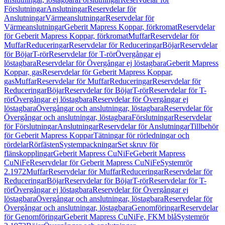
Förslutningar
Anslutningar
Reservdelar för
Anslutningar
Värmeanslutningar
Reservdelar för
Värmeanslutningar
Geberit Mapress Koppar, förkromat
Reservdelar
för Geberit Mapress Koppar, förkromat
Muffar
Reservdelar för
Muffar
Reduceringar
Reservdelar för Reduceringar
Böjar
Reservdelar
för Böjar
T-rör
Reservdelar för T-rör
Övergångar ej
löstagbara
Reservdelar för Övergångar ej löstagbara
Geberit Mapress
Koppar, gas
Reservdelar för Geberit Mapress Koppar,
gas
Muffar
Reservdelar för Muffar
Reduceringar
Reservdelar för
Reduceringar
Böjar
Reservdelar för Böjar
T-rör
Reservdelar för T-
rör
Övergångar ej löstagbara
Reservdelar för Övergångar ej
löstagbara
Övergångar och anslutningar, löstagbara
Reservdelar för
Övergångar och anslutningar, löstagbara
Förslutningar
Reservdelar
för Förslutningar
Anslutningar
Reservdelar för Anslutningar
Tillbehör
för Geberit Mapress Koppar
Tätningar för rörledningar och
rördelar
Rörfästen
Systempackningar
Set skruv för
flänskopplingar
Geberit Mapress CuNiFe
Geberit Mapress
CuNiFe
Reservdelar för Geberit Mapress CuNiFe
Systemrör
2.1972
Muffar
Reservdelar för Muffar
Reduceringar
Reservdelar för
Reduceringar
Böjar
Reservdelar för Böjar
T-rör
Reservdelar för T-
rör
Övergångar ej löstagbara
Reservdelar för Övergångar ej
löstagbara
Övergångar och anslutningar, löstagbara
Reservdelar för
Övergångar och anslutningar, löstagbara
Genomföringar
Reservdelar
för Genomföringar
Geberit Mapress CuNiFe, FKM blå
Systemrör