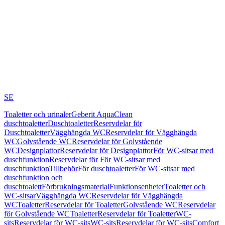
SE
Toaletter och urinaler
Geberit AquaClean
duschtoaletter
Duschtoaletter
Reservdelar för
Duschtoaletter
Vägghängda WC
Reservdelar för Vägghängda
WC
Golvstående WC
Reservdelar för Golvstående
WC
Designplattor
Reservdelar för Designplattor
För WC-sitsar med
duschfunktion
Reservdelar för För WC-sitsar med
duschfunktion
Tillbehör
För duschtoaletter
För WC-sitsar med
duschfunktion och
duschtoalett
Förbrukningsmaterial
Funktionsenheter
Toaletter och
WC-sitsar
Vägghängda WC
Reservdelar för Vägghängda
WC
Toaletter
Reservdelar för Toaletter
Golvstående WC
Reservdelar
för Golvstående WC
Toaletter
Reservdelar för Toaletter
WC-
sits
Reservdelar för WC-sits
WC-sits
Reservdelar för WC-sits
Comfort