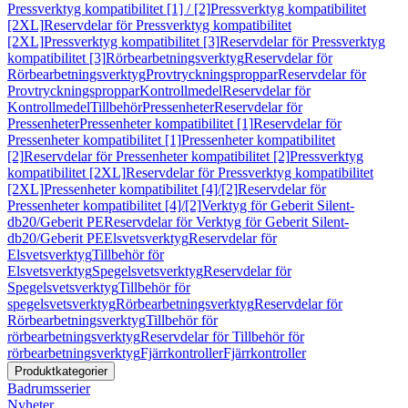
Pressverktyg kompatibilitet [1] / [2]
Pressverktyg kompatibilitet
[2XL]
Reservdelar för Pressverktyg kompatibilitet
[2XL]
Pressverktyg kompatibilitet [3]
Reservdelar för Pressverktyg
kompatibilitet [3]
Rörbearbetningsverktyg
Reservdelar för
Rörbearbetningsverktyg
Provtryckningsproppar
Reservdelar för
Provtryckningsproppar
Kontrollmedel
Reservdelar för
Kontrollmedel
Tillbehör
Pressenheter
Reservdelar för
Pressenheter
Pressenheter kompatibilitet [1]
Reservdelar för
Pressenheter kompatibilitet [1]
Pressenheter kompatibilitet
[2]
Reservdelar för Pressenheter kompatibilitet [2]
Pressverktyg
kompatibilitet [2XL]
Reservdelar för Pressverktyg kompatibilitet
[2XL]
Pressenheter kompatibilitet [4]/[2]
Reservdelar för
Pressenheter kompatibilitet [4]/[2]
Verktyg för Geberit Silent-
db20/Geberit PE
Reservdelar för Verktyg för Geberit Silent-
db20/Geberit PE
Elsvetsverktyg
Reservdelar för
Elsvetsverktyg
Tillbehör för
Elsvetsverktyg
Spegelsvetsverktyg
Reservdelar för
Spegelsvetsverktyg
Tillbehör för
spegelsvetsverktyg
Rörbearbetningsverktyg
Reservdelar för
Rörbearbetningsverktyg
Tillbehör för
rörbearbetningsverktyg
Reservdelar för Tillbehör för
rörbearbetningsverktyg
Fjärrkontroller
Fjärrkontroller
Produktkategorier
Badrumsserier
Nyheter