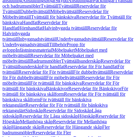
anslutning
Anslutningsböjar
Skydd
Anslutningar
Packningar
Tvättställ
och badrumsmöbler
Tvättställ
Tvättställ
Reservdelar för
Tvättställ
Dubbeltvättställ
Möbeltvättställ
Reservdelar för
Möbeltvättställ
Tvättställ för bänkskiva
Reservdelar för Tvättställ för
bänkskiva
Handfat
Reservdelar för
Handfat
Hörnhandfat
Halvinbyggda tvättställ
Reservdelar för
Halvinbyggda
tvättställ
Inbyggnadstvättställ
Underbyggnadstvättställ
Reservdelar för
Underbyggnadstvättställ
Tillbehör
Propp för
avlopp
Infästningsmaterial
Möbelpaket
Möbelpaket med
möbeltvättställ
Reservdelar för Möbelpaket med
möbeltvättställ
Badrumsmöbler
Tvättställsunderskåp
Reservdelar för
Tvättställsunderskåp
För handfat
Reservdelar för För handfat
För
tvättställ
Reservdelar för För tvättställ
För dubbeltvättställ
Reservdelar
för För dubbeltvättställ
För möbeltvättställ
Reservdelar för För
möbeltvättställ
För tvättställ för bänkskiva
Reservdelar för För
tvättställ för bänkskiva
Bänkskivor
Reservdelar för Bänkskivor
För
tvättställ för bänkskiva skålform
Reservdelar för För tvättställ för
bänkskiva skålform
För tvättställ för bänkskiva
rektangulärt
Reservdelar för För tvättställ för bänkskiva
rektangulärt
Sidoskåp
Reservdelar för Sidoskåp
Låga
sidoskåp
Reservdelar för Låga sidoskåp
Högskåp
Reservdelar för
Högskåp
Mellanhöga skåp
Reservdelar för Mellanhöga
skåp
Hängande skåp
Reservdelar för Hängande skåp
Fler
badrumsmöbler
Reservdelar för Fler