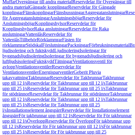
Muffar
Övergångar till andra material
Reservdelar för Övergångar till
andra material
Gängade kopplingar
Reservdelar för Gängade
kopplingar
Flänskopplingar
Flänsbussningar
Aggregatanslutningar
Rese
för Aggregatanslutningar
Anslutningsböjar
Reservdelar för
Anslutningsböjar
Kopplingshylsor
Reservdelar för
Kopplingshylsor
Raka anslutningar
Reservdelar för Raka
anslutningar
Vattenlås
Reservdelar för
Vattenlås
Tillbehör
Rörklammrar
Fästen för
rörklammrar
Stödskal
Förslutningar
Packningar
Förbrukningsmaterial
Br
ljudisolering och fuktskydd
Ljudisolering
Isoleringar för
byggnadsljudisolering
Isoleringar för byggnadsljudisolering och
luftljudsisolering
Fuktskydd
Tätningar
Ventilationsventil för
avlopp
Ventilationsventiler
Reservdelar för
Ventilationsventiler
Energisparventiler
Geberit Pluvia
takavvattning
Takbrunnar
Reservdelar för Takbrunnar
Takbrunnar
upp till 12 l/s
Reservdelar för Takbrunnar upp till 12 l/s
Takbrunnar
upp till 25 l/s
Reservdelar för Takbrunnar upp till 25 l/s
Takbrunnar
för stödrännor
Reservdelar för Takbrunnar för stödrännor
Takbrunnar
upp till 12 l/s
Reservdelar för Takbrunnar upp till 12 l/s
Takbrunnar
upp till 25 l/s
Reservdelar för Takbrunnar upp till 25
l/s
Installationselement ångspärr
Reservdelar för Installationselement
ångspärr
För takbrunnar upp till 12 l/s
Reservdelar för För takbrunnar
upp till 12 l/s
Överlopp
Reservdelar för Överlopp
För takbrunnar upp
till 12 l/s
Reservdelar för För takbrunnar upp till 12 l/s
För takbrunnar
upp till 25 l/s
Reservdelar för För takbrunnar upp till 25