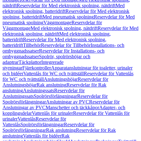
nätdrift
Reservdelar för Med elektronisk spolning, nätdrift
Med
elektronisk spolning, batteridrift
Reservdelar för Med elektronisk
spolning, batteridrift
Med pneumatisk spolning
Reservdelar för Med
pneumatisk spolning
Väggmontage
Reservdelar för
Väggmontage
Med elektronisk spolning, nätdrift
Reservdelar för Med
elektronisk spolning, nätdrift
Med elektronisk spolning,
batteridrift
Reservdelar för Med elektronisk spolning,
batteridrift
Tillbehör
Reservdelar för Tillbehör
Installations- och
ombyggnadssatser
Reservdelar för Installations- och
ombyggnadssatser
Spolrör, spolrörsböjar och
adaptrar
Täckplattor
Integrerade
styrningar
Fjärrkontroller
Apparatanslutningar för toaletter, urinaler
och bidéer
Vattenlås för WC och tvättställ
Reservdelar för Vattenlås
för WC och tvättställ
Anslutningsböjar
Reservdelar för
Anslutningsböjar
Rak anslutning
Reservdelar för Rak
anslutning
Anslutningssats
Reservdelar för
Anslutningssats
Spolrörsförlängningar
Reservdelar för
Spolrörsförlängningar
Anslutningar av PVC
Reservdelar för
Anslutningar av PVC
Manschetter och täckkåpor
Adapter- och
kopplingsdelar
Vattenlås för urinaler
Reservdelar för Vattenlås för
urinaler
Vattenlås
Reservdelar för
Vattenlås
Spolrörsförlängningar
Reservdelar för
Spolrörsförlängningar
Rak anslutning
Reservdelar för Rak
anslutning
Vattenlås för bidéer
Rak