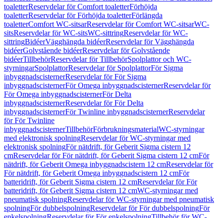
toaletter
Reservdelar för Comfort toaletter
Förhöjda
toaletter
Reservdelar för Förhöjda toaletter
Förlängda
toaletter
Comfort WC-sitsar
Reservdelar för Comfort WC-sitsar
WC-
sits
Reservdelar för WC-sits
WC-sittring
Reservdelar för WC-
sittring
Bidéer
Vägghängda bidéer
Reservdelar för Vägghängda
bidéer
Golvstående bidéer
Reservdelar för Golvstående
bidéer
Tillbehör
Reservdelar för Tillbehör
Spolplattor och WC-
styrningar
Spolplattor
Reservdelar för Spolplattor
För Sigma
inbyggnadscisterner
Reservdelar för För Sigma
inbyggnadscisterner
För Omega inbyggnadscisterner
Reservdelar för
För Omega inbyggnadscisterner
För Delta
inbyggnadscisterner
Reservdelar för För Delta
inbyggnadscisterner
För Twinline inbyggnadscisterner
Reservdelar
för För Twinline
inbyggnadscisterner
Tillbehör
Förbrukningsmaterial
WC-styrningar
med elektronisk spolning
Reservdelar för WC-styrningar med
elektronisk spolning
För nätdrift, för Geberit Sigma cistern 12
cm
Reservdelar för För nätdrift, för Geberit Sigma cistern 12 cm
För
nätdrift, för Geberit Omega inbyggnadscistern 12 cm
Reservdelar för
För nätdrift, för Geberit Omega inbyggnadscistern 12 cm
För
batteridrift, för Geberit Sigma cistern 12 cm
Reservdelar för För
batteridrift, för Geberit Sigma cistern 12 cm
WC-styrningar med
pneumatisk spolning
Reservdelar för WC-styrningar med pneumatisk
spolning
För dubbelspolning
Reservdelar för För dubbelspolning
För
enkelspolning
Reservdelar för För enkelspolning
Tillbehör för WC-