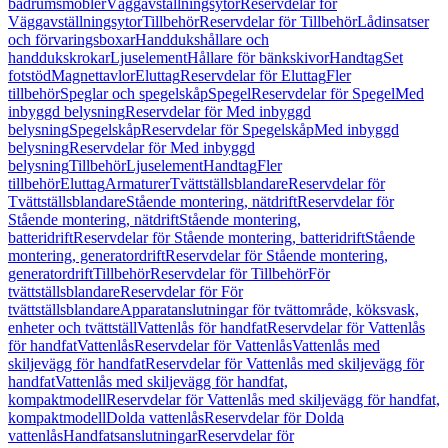
badrumsmöbler
Väggavställningsytor
Reservdelar för
Väggavställningsytor
Tillbehör
Reservdelar för Tillbehör
Lådinsatser
och förvaringsboxar
Handdukshållare och
handdukskrokar
Ljuselement
Hållare för bänkskivor
Handtag
Set
fotstöd
Magnettavlor
Eluttag
Reservdelar för Eluttag
Fler
tillbehör
Speglar och spegelskåp
Spegel
Reservdelar för Spegel
Med
inbyggd belysning
Reservdelar för Med inbyggd
belysning
Spegelskåp
Reservdelar för Spegelskåp
Med inbyggd
belysning
Reservdelar för Med inbyggd
belysning
Tillbehör
Ljuselement
Handtag
Fler
tillbehör
Eluttag
Armaturer
Tvättställsblandare
Reservdelar för
Tvättställsblandare
Stående montering, nätdrift
Reservdelar för
Stående montering, nätdrift
Stående montering,
batteridrift
Reservdelar för Stående montering, batteridrift
Stående
montering, generatordrift
Reservdelar för Stående montering,
generatordrift
Tillbehör
Reservdelar för Tillbehör
För
tvättställsblandare
Reservdelar för För
tvättställsblandare
Apparatanslutningar för tvättområde, köksvask,
enheter och tvättställ
Vattenlås för handfat
Reservdelar för Vattenlås
för handfat
Vattenlås
Reservdelar för Vattenlås
Vattenlås med
skiljevägg för handfat
Reservdelar för Vattenlås med skiljevägg för
handfat
Vattenlås med skiljevägg för handfat,
kompaktmodell
Reservdelar för Vattenlås med skiljevägg för handfat,
kompaktmodell
Dolda vattenlås
Reservdelar för Dolda
vattenlås
Handfatsanslutningar
Reservdelar för