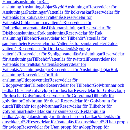
Handfatsanslutningar
Rak
anslutning
Anslutningsböjar
Skydd
Anslutningar
Reservdelar för
Anslutningar
Packningar
Vattenlås för köksvaskar
Reservdelar för
Vattenlås för köksvaskar
Vattenlås
Reservdelar för
Vattenlås
Dubbelkammarvattenlås
Reservdelar för
Dubbelkammarvattenlås
Diskhoanslutningar
Reservdelar för
Diskhoanslutningar
Rak anslutning
Reservdelar för Rak
anslutning
Tillbehör
Reservdelar för Tillbehör
Vattenlås för
sanitärenheter
Reservdelar för Vattenlås för sanitärenheter
Dolda
vattenlås
Reservdelar för Dolda vattenlås
Synliga
vattenlås
Reservdelar för Synliga vattenlås
Anslutningar
Reservdelar
för Anslutningar
Tillbehör
Vattenlås för tvättställ
Reservdelar för
Vattenlås för tvättställ
Vattenlås
Reservdelar för
Vattenlås
Anslutningsböjar
Reservdelar för Anslutningsböjar
Rak
anslutning
Reservdelar för Rak
anslutning
Utloppsventiler
Reservdelar för
Utloppsventiler
Tillbehör
Reservdelar för Tillbehör
Golvbrunnar och
badkar
Duschar
Golvavlopp för duschar
Reservdelar för Golvavlopp
för duschar
Golvränna
Reservdelar för Golvränna
Tillbehör för
golvrännor
Golvbrunn för dusch
Reservdelar för Golvbrunn för
dusch
Tillbehör för golvbrunnar
Reservdelar för Tillbehör för
golvbrunnar
Badkar
Badkar av sanitetsakryl
Rektangulära
badkar
Aggregatanslutningar för duschar och badkar
Vattenlås för
duschkar, d52
Reservdelar för Vattenlås för duschkar, d52
Utan propp
för avlopp
Reservdelar för Utan propp för avlopp
Propp för