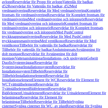
avlopp
Reservdelar för Propp för avlopp
Vattenlås för badkar,
d52
Reservdelar för Vattenlås för badkar, d52
Med
vredmanövrering
Reservdelar för Med vredmanövrering
Komplett
frontsats för vredmanövrering
Reservdelar för Komplett frontsats för
vredmanövrering
Med vredmanövrering och inloppsrör
Reservdelar
för Med vredmanövrering och inloppsrör
Komplett frontsats för
vredmanövrering och inloppsrör
Reservdelar för Komplett frontsats
för vredmanövrering och inloppsrör
Med PushControl
tryckknappsmanövrering
Reservdelar för Med PushControl
tryckknappsmanövrering
Med ventilkonor
Reservdelar för Med
ventilkonor
Tillbehör för vattenlås för badkar
Reservdelar för
Tillbehör för vattenlås för badkar
Anslutningssats
Avstängning för
dolt montage
Reservdelar för Avstängning för dolt
montage
Vattenanslutningar
Installations- och spolsystem
Geberit
Duofix
Systemväggar
Reservdelar för
Systemväggar
Installationssystem
Reservdelar för
Installationssystem
Tillbehör
Reservdelar för
Tillbehör
Installationselement
Reservdelar för
Installationselement
Element för WC
Reservdelar för Element för
WC
Tvättställselement
Reservdelar för
Tvättställselement
Bidéelement
Reservdelar för
Bidéelement
Urinalelement
Reservdelar för Urinalelement
Element för
belastningar
Reservdelar för Element för
belastningar
Tillbehör
Reservdelar för Tillbehör
Synliga
cisterner
Synliga cisterner för WC, av plast
Reservdelar för Synliga