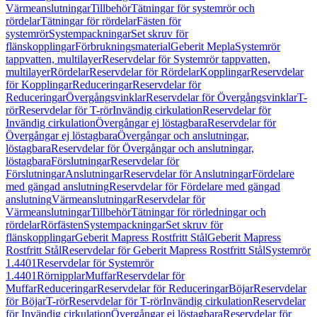
Värmeanslutningar
Tillbehör
Tätningar för systemrör och
rördelar
Tätningar för rördelar
Fästen för
systemrör
Systempackningar
Set skruv för
flänskopplingar
Förbrukningsmaterial
Geberit Mepla
Systemrör
tappvatten, multilayer
Reservdelar för Systemrör tappvatten,
multilayer
Rördelar
Reservdelar för Rördelar
Kopplingar
Reservdelar
för Kopplingar
Reduceringar
Reservdelar för
Reduceringar
Övergångsvinklar
Reservdelar för Övergångsvinklar
T-
rör
Reservdelar för T-rör
Invändig cirkulation
Reservdelar för
Invändig cirkulation
Övergångar ej löstagbara
Reservdelar för
Övergångar ej löstagbara
Övergångar och anslutningar,
löstagbara
Reservdelar för Övergångar och anslutningar,
löstagbara
Förslutningar
Reservdelar för
Förslutningar
Anslutningar
Reservdelar för Anslutningar
Fördelare
med gängad anslutning
Reservdelar för Fördelare med gängad
anslutning
Värmeanslutningar
Reservdelar för
Värmeanslutningar
Tillbehör
Tätningar för rörledningar och
rördelar
Rörfästen
Systempackningar
Set skruv för
flänskopplingar
Geberit Mapress Rostfritt Stål
Geberit Mapress
Rostfritt Stål
Reservdelar för Geberit Mapress Rostfritt Stål
Systemrör
1.4401
Reservdelar för Systemrör
1.4401
Rörnipplar
Muffar
Reservdelar för
Muffar
Reduceringar
Reservdelar för Reduceringar
Böjar
Reservdelar
för Böjar
T-rör
Reservdelar för T-rör
Invändig cirkulation
Reservdelar
för Invändig cirkulation
Övergångar ej löstagbara
Reservdelar för