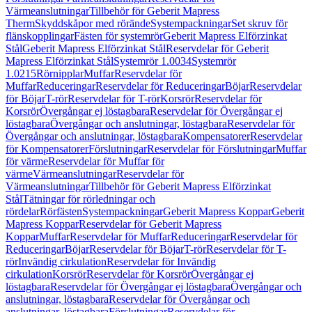
Värmeanslutningar
Tillbehör för Geberit Mapress
Therm
Skyddskåpor med rörände
Systempackningar
Set skruv för
flänskopplingar
Fästen för systemrör
Geberit Mapress Elförzinkat
Stål
Geberit Mapress Elförzinkat Stål
Reservdelar för Geberit
Mapress Elförzinkat Stål
Systemrör 1.0034
Systemrör
1.0215
Rörnipplar
Muffar
Reservdelar för
Muffar
Reduceringar
Reservdelar för Reduceringar
Böjar
Reservdelar
för Böjar
T-rör
Reservdelar för T-rör
Korsrör
Reservdelar för
Korsrör
Övergångar ej löstagbara
Reservdelar för Övergångar ej
löstagbara
Övergångar och anslutningar, löstagbara
Reservdelar för
Övergångar och anslutningar, löstagbara
Kompensatorer
Reservdelar
för Kompensatorer
Förslutningar
Reservdelar för Förslutningar
Muffar
för värme
Reservdelar för Muffar för
värme
Värmeanslutningar
Reservdelar för
Värmeanslutningar
Tillbehör för Geberit Mapress Elförzinkat
Stål
Tätningar för rörledningar och
rördelar
Rörfästen
Systempackningar
Geberit Mapress Koppar
Geberit
Mapress Koppar
Reservdelar för Geberit Mapress
Koppar
Muffar
Reservdelar för Muffar
Reduceringar
Reservdelar för
Reduceringar
Böjar
Reservdelar för Böjar
T-rör
Reservdelar för T-
rör
Invändig cirkulation
Reservdelar för Invändig
cirkulation
Korsrör
Reservdelar för Korsrör
Övergångar ej
löstagbara
Reservdelar för Övergångar ej löstagbara
Övergångar och
anslutningar, löstagbara
Reservdelar för Övergångar och
anslutningar, löstagbara
Förslutningar
Reservdelar för