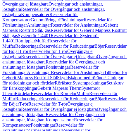
Övergångar ej löstagbara
Övergångar och anslutningar,
löstagbara
Reservdelar för Övergångar och anslutningar,
löstagbara
Kompensatorer
Reservdelar för
Kompensatorer
Genomföringar
Förslutningar
Reservdelar för
Förslutningar
Anslutningar
Reservdelar för Anslutningar
Geberit
Mapress Rostfritt Stål, gas
Reservdelar för Geberit Mapress Rostfritt
Stål, gas
Systemrör 1.4401
Reservdelar för Systemrör
1.4401
Rörnipplar
Muffar
Reservdelar för
Muffar
Reduceringar
Reservdelar för Reduceringar
Böjar
Reservdelar
för Böjar
T-rör
Reservdelar för T-rör
Övergångar ej
löstagbara
Reservdelar för Övergångar ej löstagbara
Övergångar och
anslutningar, löstagbara
Reservdelar för Övergångar och
anslutningar, löstagbara
Förslutningar
Reservdelar för
Förslutningar
Anslutningar
Reservdelar för Anslutningar
Tillbehör för
Geberit Mapress Rostfritt Stål
Skyddskåpor med rörände
Tätningar
för rörledningar och rördelar
Rörfästen
Systempackningar
Set skruv
för flänskopplingar
Geberit Mapress Therm
Systemrör
Therm
Rördelar
Reservdelar för Rördelar
Muffar
Reservdelar för
Muffar
Reduceringar
Reservdelar för Reduceringar
Böjar
Reservdelar
för Böjar
T-rör
Reservdelar för T-rör
Övergångar ej
löstagbara
Reservdelar för Övergångar ej löstagbara
Övergångar och
anslutningar, löstagbara
Reservdelar för Övergångar och
anslutningar, löstagbara
Kompensatorer
Reservdelar för
Kompensatorer
Förslutningar
Reservdelar för
Förslutningar
Värmeanslutningar
Reservdelar för