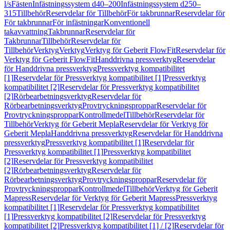
l/s
Fästen
Infästningssystem d40–200
Infästningssystem d250–
315
Tillbehör
Reservdelar för Tillbehör
För takbrunnar
Reservdelar för
För takbrunnar
För infästningar
Konventionell
takavvattning
Takbrunnar
Reservdelar för
Takbrunnar
Tillbehör
Reservdelar för
Tillbehör
Verktyg
Verktyg
Verktyg för Geberit FlowFit
Reservdelar för
Verktyg för Geberit FlowFit
Handdrivna pressverktyg
Reservdelar
för Handdrivna pressverktyg
Pressverktyg kompatibilitet
[1]
Reservdelar för Pressverktyg kompatibilitet [1]
Pressverktyg
kompatibilitet [2]
Reservdelar för Pressverktyg kompatibilitet
[2]
Rörbearbetningsverktyg
Reservdelar för
Rörbearbetningsverktyg
Provtryckningsproppar
Reservdelar för
Provtryckningsproppar
Kontrollmedel
Tillbehör
Reservdelar för
Tillbehör
Verktyg för Geberit Mepla
Reservdelar för Verktyg för
Geberit Mepla
Handdrivna pressverktyg
Reservdelar för Handdrivna
pressverktyg
Pressverktyg kompatibilitet [1]
Reservdelar för
Pressverktyg kompatibilitet [1]
Pressverktyg kompatibilitet
[2]
Reservdelar för Pressverktyg kompatibilitet
[2]
Rörbearbetningsverktyg
Reservdelar för
Rörbearbetningsverktyg
Provtryckningsproppar
Reservdelar för
Provtryckningsproppar
Kontrollmedel
Tillbehör
Verktyg för Geberit
Mapress
Reservdelar för Verktyg för Geberit Mapress
Pressverktyg
kompatibilitet [1]
Reservdelar för Pressverktyg kompatibilitet
[1]
Pressverktyg kompatibilitet [2]
Reservdelar för Pressverktyg
kompatibilitet [2]
Pressverktyg kompatibilitet [1] / [2]
Reservdelar för