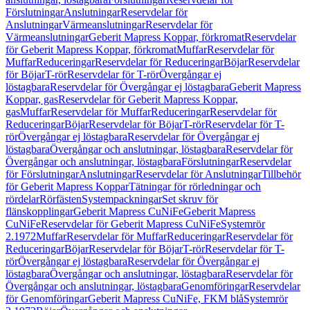
Förslutningar
Anslutningar
Reservdelar för
Anslutningar
Värmeanslutningar
Reservdelar för
Värmeanslutningar
Geberit Mapress Koppar, förkromat
Reservdelar
för Geberit Mapress Koppar, förkromat
Muffar
Reservdelar för
Muffar
Reduceringar
Reservdelar för Reduceringar
Böjar
Reservdelar
för Böjar
T-rör
Reservdelar för T-rör
Övergångar ej
löstagbara
Reservdelar för Övergångar ej löstagbara
Geberit Mapress
Koppar, gas
Reservdelar för Geberit Mapress Koppar,
gas
Muffar
Reservdelar för Muffar
Reduceringar
Reservdelar för
Reduceringar
Böjar
Reservdelar för Böjar
T-rör
Reservdelar för T-
rör
Övergångar ej löstagbara
Reservdelar för Övergångar ej
löstagbara
Övergångar och anslutningar, löstagbara
Reservdelar för
Övergångar och anslutningar, löstagbara
Förslutningar
Reservdelar
för Förslutningar
Anslutningar
Reservdelar för Anslutningar
Tillbehör
för Geberit Mapress Koppar
Tätningar för rörledningar och
rördelar
Rörfästen
Systempackningar
Set skruv för
flänskopplingar
Geberit Mapress CuNiFe
Geberit Mapress
CuNiFe
Reservdelar för Geberit Mapress CuNiFe
Systemrör
2.1972
Muffar
Reservdelar för Muffar
Reduceringar
Reservdelar för
Reduceringar
Böjar
Reservdelar för Böjar
T-rör
Reservdelar för T-
rör
Övergångar ej löstagbara
Reservdelar för Övergångar ej
löstagbara
Övergångar och anslutningar, löstagbara
Reservdelar för
Övergångar och anslutningar, löstagbara
Genomföringar
Reservdelar
för Genomföringar
Geberit Mapress CuNiFe, FKM blå
Systemrör