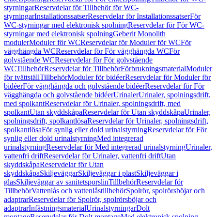
styrningar
Reservdelar för Tillbehör för WC-
styrningar
Installationssatser
Reservdelar för Installationssatser
För
WC-styrningar med elektronisk spolning
Reservdelar för För WC-
styrningar med elektronisk spolning
Geberit Monolith
moduler
Moduler för WC
Reservdelar för Moduler för WC
För
vägghängda WC
Reservdelar för För vägghängda WC
För
golvstående WC
Reservdelar för För golvstående
WC
Tillbehör
Reservdelar för Tillbehör
Förbrukningsmaterial
Moduler
för tvättställ
Tillbehör
Moduler för bidéer
Reservdelar för Moduler för
bidéer
För vägghängda och golvstående bidéer
Reservdelar för För
vägghängda och golvstående bidéer
Urinaler
Urinaler, spolningsdrift,
med spolkant
Reservdelar för Urinaler, spolningsdrift, med
spolkant
Utan skyddskåpa
Reservdelar för Utan skyddskåpa
Urinaler,
spolningsdrift, spolkantlösa
Reservdelar för Urinaler, spolningsdrift,
spolkantlösa
För synlig eller dold urinalstyrning
Reservdelar för För
synlig eller dold urinalstyrning
Med integrerad
urinalstyrning
Reservdelar för Med integrerad urinalstyrning
Urinaler,
vattenfri drift
Reservdelar för Urinaler, vattenfri drift
Utan
skyddskåpa
Reservdelar för Utan
skyddskåpa
Skiljeväggar
Skiljeväggar i plast
Skiljeväggar i
glas
Skiljeväggar av sanitetsporslin
Tillbehör
Reservdelar för
Tillbehör
Vattenlås och vattenlåstillbehör
Spolrör, spolrörsböjar och
adaptrar
Reservdelar för Spolrör, spolrörsböjar och
adaptrar
Infästningsmaterial
Urinalstyrningar
Dolt
montage
Reservdelar för Dolt montage
Med elektronisk spolning,