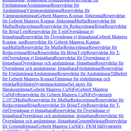
Förslutningar
Anslutningar
Reservdelar för
Anslutningar
Värmeanslutningar
Reservdelar för
Värmeanslutningar
Geberit Mapress Koppar, förkromat
Reservdelar
för Geberit Mapress Koppar, förkromat
Muffar
Reservdelar för
Muffar
Reduceringar
Reservdelar för Reduceringar
Böjar
Reservdelar
för Böjar
T-rör
Reservdelar för T-rör
Övergångar ej
löstagbara
Reservdelar för Övergångar ej löstagbara
Geberit Mapress
Koppar, gas
Reservdelar för Geberit Mapress Koppar,
gas
Muffar
Reservdelar för Muffar
Reduceringar
Reservdelar för
Reduceringar
Böjar
Reservdelar för Böjar
T-rör
Reservdelar för T-
rör
Övergångar ej löstagbara
Reservdelar för Övergångar ej
löstagbara
Övergångar och anslutningar, löstagbara
Reservdelar för
Övergångar och anslutningar, löstagbara
Förslutningar
Reservdelar
för Förslutningar
Anslutningar
Reservdelar för Anslutningar
Tillbehör
för Geberit Mapress Koppar
Tätningar för rörledningar och
rördelar
Rörfästen
Systempackningar
Set skruv för
flänskopplingar
Geberit Mapress CuNiFe
Geberit Mapress
CuNiFe
Reservdelar för Geberit Mapress CuNiFe
Systemrör
2.1972
Muffar
Reservdelar för Muffar
Reduceringar
Reservdelar för
Reduceringar
Böjar
Reservdelar för Böjar
T-rör
Reservdelar för T-
rör
Övergångar ej löstagbara
Reservdelar för Övergångar ej
löstagbara
Övergångar och anslutningar, löstagbara
Reservdelar för
Övergångar och anslutningar, löstagbara
Genomföringar
Reservdelar
för Genomföringar
Geberit Mapress CuNiFe, FKM blå
Systemrör