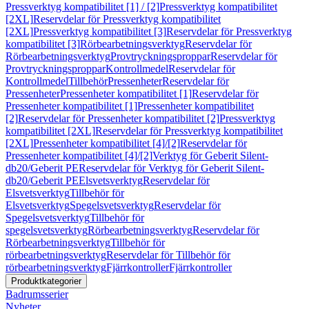
Pressverktyg kompatibilitet [1] / [2]
Pressverktyg kompatibilitet
[2XL]
Reservdelar för Pressverktyg kompatibilitet
[2XL]
Pressverktyg kompatibilitet [3]
Reservdelar för Pressverktyg
kompatibilitet [3]
Rörbearbetningsverktyg
Reservdelar för
Rörbearbetningsverktyg
Provtryckningsproppar
Reservdelar för
Provtryckningsproppar
Kontrollmedel
Reservdelar för
Kontrollmedel
Tillbehör
Pressenheter
Reservdelar för
Pressenheter
Pressenheter kompatibilitet [1]
Reservdelar för
Pressenheter kompatibilitet [1]
Pressenheter kompatibilitet
[2]
Reservdelar för Pressenheter kompatibilitet [2]
Pressverktyg
kompatibilitet [2XL]
Reservdelar för Pressverktyg kompatibilitet
[2XL]
Pressenheter kompatibilitet [4]/[2]
Reservdelar för
Pressenheter kompatibilitet [4]/[2]
Verktyg för Geberit Silent-
db20/Geberit PE
Reservdelar för Verktyg för Geberit Silent-
db20/Geberit PE
Elsvetsverktyg
Reservdelar för
Elsvetsverktyg
Tillbehör för
Elsvetsverktyg
Spegelsvetsverktyg
Reservdelar för
Spegelsvetsverktyg
Tillbehör för
spegelsvetsverktyg
Rörbearbetningsverktyg
Reservdelar för
Rörbearbetningsverktyg
Tillbehör för
rörbearbetningsverktyg
Reservdelar för Tillbehör för
rörbearbetningsverktyg
Fjärrkontroller
Fjärrkontroller
Produktkategorier
Badrumsserier
Nyheter