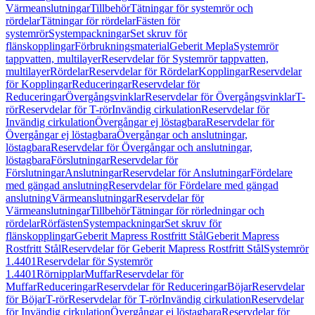
Värmeanslutningar
Tillbehör
Tätningar för systemrör och
rördelar
Tätningar för rördelar
Fästen för
systemrör
Systempackningar
Set skruv för
flänskopplingar
Förbrukningsmaterial
Geberit Mepla
Systemrör
tappvatten, multilayer
Reservdelar för Systemrör tappvatten,
multilayer
Rördelar
Reservdelar för Rördelar
Kopplingar
Reservdelar
för Kopplingar
Reduceringar
Reservdelar för
Reduceringar
Övergångsvinklar
Reservdelar för Övergångsvinklar
T-
rör
Reservdelar för T-rör
Invändig cirkulation
Reservdelar för
Invändig cirkulation
Övergångar ej löstagbara
Reservdelar för
Övergångar ej löstagbara
Övergångar och anslutningar,
löstagbara
Reservdelar för Övergångar och anslutningar,
löstagbara
Förslutningar
Reservdelar för
Förslutningar
Anslutningar
Reservdelar för Anslutningar
Fördelare
med gängad anslutning
Reservdelar för Fördelare med gängad
anslutning
Värmeanslutningar
Reservdelar för
Värmeanslutningar
Tillbehör
Tätningar för rörledningar och
rördelar
Rörfästen
Systempackningar
Set skruv för
flänskopplingar
Geberit Mapress Rostfritt Stål
Geberit Mapress
Rostfritt Stål
Reservdelar för Geberit Mapress Rostfritt Stål
Systemrör
1.4401
Reservdelar för Systemrör
1.4401
Rörnipplar
Muffar
Reservdelar för
Muffar
Reduceringar
Reservdelar för Reduceringar
Böjar
Reservdelar
för Böjar
T-rör
Reservdelar för T-rör
Invändig cirkulation
Reservdelar
för Invändig cirkulation
Övergångar ej löstagbara
Reservdelar för