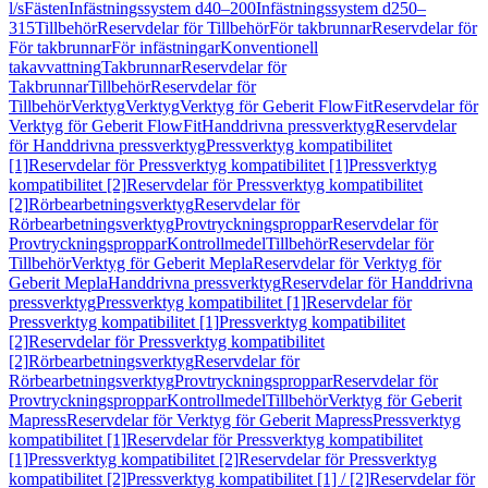
l/s
Fästen
Infästningssystem d40–200
Infästningssystem d250–
315
Tillbehör
Reservdelar för Tillbehör
För takbrunnar
Reservdelar för
För takbrunnar
För infästningar
Konventionell
takavvattning
Takbrunnar
Reservdelar för
Takbrunnar
Tillbehör
Reservdelar för
Tillbehör
Verktyg
Verktyg
Verktyg för Geberit FlowFit
Reservdelar för
Verktyg för Geberit FlowFit
Handdrivna pressverktyg
Reservdelar
för Handdrivna pressverktyg
Pressverktyg kompatibilitet
[1]
Reservdelar för Pressverktyg kompatibilitet [1]
Pressverktyg
kompatibilitet [2]
Reservdelar för Pressverktyg kompatibilitet
[2]
Rörbearbetningsverktyg
Reservdelar för
Rörbearbetningsverktyg
Provtryckningsproppar
Reservdelar för
Provtryckningsproppar
Kontrollmedel
Tillbehör
Reservdelar för
Tillbehör
Verktyg för Geberit Mepla
Reservdelar för Verktyg för
Geberit Mepla
Handdrivna pressverktyg
Reservdelar för Handdrivna
pressverktyg
Pressverktyg kompatibilitet [1]
Reservdelar för
Pressverktyg kompatibilitet [1]
Pressverktyg kompatibilitet
[2]
Reservdelar för Pressverktyg kompatibilitet
[2]
Rörbearbetningsverktyg
Reservdelar för
Rörbearbetningsverktyg
Provtryckningsproppar
Reservdelar för
Provtryckningsproppar
Kontrollmedel
Tillbehör
Verktyg för Geberit
Mapress
Reservdelar för Verktyg för Geberit Mapress
Pressverktyg
kompatibilitet [1]
Reservdelar för Pressverktyg kompatibilitet
[1]
Pressverktyg kompatibilitet [2]
Reservdelar för Pressverktyg
kompatibilitet [2]
Pressverktyg kompatibilitet [1] / [2]
Reservdelar för