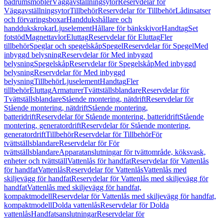
badrumsmöbler
Väggavställningsytor
Reservdelar för
Väggavställningsytor
Tillbehör
Reservdelar för Tillbehör
Lådinsatser
och förvaringsboxar
Handdukshållare och
handdukskrokar
Ljuselement
Hållare för bänkskivor
Handtag
Set
fotstöd
Magnettavlor
Eluttag
Reservdelar för Eluttag
Fler
tillbehör
Speglar och spegelskåp
Spegel
Reservdelar för Spegel
Med
inbyggd belysning
Reservdelar för Med inbyggd
belysning
Spegelskåp
Reservdelar för Spegelskåp
Med inbyggd
belysning
Reservdelar för Med inbyggd
belysning
Tillbehör
Ljuselement
Handtag
Fler
tillbehör
Eluttag
Armaturer
Tvättställsblandare
Reservdelar för
Tvättställsblandare
Stående montering, nätdrift
Reservdelar för
Stående montering, nätdrift
Stående montering,
batteridrift
Reservdelar för Stående montering, batteridrift
Stående
montering, generatordrift
Reservdelar för Stående montering,
generatordrift
Tillbehör
Reservdelar för Tillbehör
För
tvättställsblandare
Reservdelar för För
tvättställsblandare
Apparatanslutningar för tvättområde, köksvask,
enheter och tvättställ
Vattenlås för handfat
Reservdelar för Vattenlås
för handfat
Vattenlås
Reservdelar för Vattenlås
Vattenlås med
skiljevägg för handfat
Reservdelar för Vattenlås med skiljevägg för
handfat
Vattenlås med skiljevägg för handfat,
kompaktmodell
Reservdelar för Vattenlås med skiljevägg för handfat,
kompaktmodell
Dolda vattenlås
Reservdelar för Dolda
vattenlås
Handfatsanslutningar
Reservdelar för