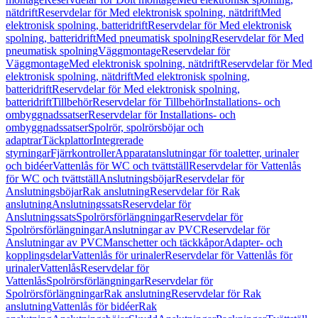
nätdrift
Reservdelar för Med elektronisk spolning, nätdrift
Med
elektronisk spolning, batteridrift
Reservdelar för Med elektronisk
spolning, batteridrift
Med pneumatisk spolning
Reservdelar för Med
pneumatisk spolning
Väggmontage
Reservdelar för
Väggmontage
Med elektronisk spolning, nätdrift
Reservdelar för Med
elektronisk spolning, nätdrift
Med elektronisk spolning,
batteridrift
Reservdelar för Med elektronisk spolning,
batteridrift
Tillbehör
Reservdelar för Tillbehör
Installations- och
ombyggnadssatser
Reservdelar för Installations- och
ombyggnadssatser
Spolrör, spolrörsböjar och
adaptrar
Täckplattor
Integrerade
styrningar
Fjärrkontroller
Apparatanslutningar för toaletter, urinaler
och bidéer
Vattenlås för WC och tvättställ
Reservdelar för Vattenlås
för WC och tvättställ
Anslutningsböjar
Reservdelar för
Anslutningsböjar
Rak anslutning
Reservdelar för Rak
anslutning
Anslutningssats
Reservdelar för
Anslutningssats
Spolrörsförlängningar
Reservdelar för
Spolrörsförlängningar
Anslutningar av PVC
Reservdelar för
Anslutningar av PVC
Manschetter och täckkåpor
Adapter- och
kopplingsdelar
Vattenlås för urinaler
Reservdelar för Vattenlås för
urinaler
Vattenlås
Reservdelar för
Vattenlås
Spolrörsförlängningar
Reservdelar för
Spolrörsförlängningar
Rak anslutning
Reservdelar för Rak
anslutning
Vattenlås för bidéer
Rak