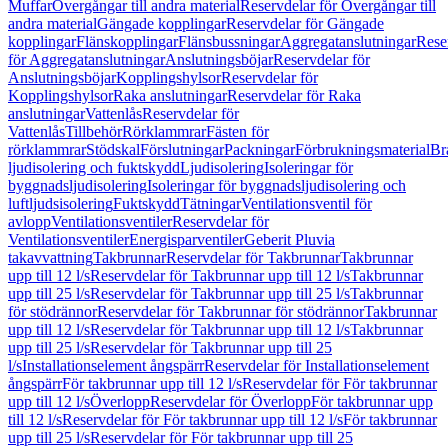
Muffar
Övergångar till andra material
Reservdelar för Övergångar till
andra material
Gängade kopplingar
Reservdelar för Gängade
kopplingar
Flänskopplingar
Flänsbussningar
Aggregatanslutningar
Rese
för Aggregatanslutningar
Anslutningsböjar
Reservdelar för
Anslutningsböjar
Kopplingshylsor
Reservdelar för
Kopplingshylsor
Raka anslutningar
Reservdelar för Raka
anslutningar
Vattenlås
Reservdelar för
Vattenlås
Tillbehör
Rörklammrar
Fästen för
rörklammrar
Stödskal
Förslutningar
Packningar
Förbrukningsmaterial
Br
ljudisolering och fuktskydd
Ljudisolering
Isoleringar för
byggnadsljudisolering
Isoleringar för byggnadsljudisolering och
luftljudsisolering
Fuktskydd
Tätningar
Ventilationsventil för
avlopp
Ventilationsventiler
Reservdelar för
Ventilationsventiler
Energisparventiler
Geberit Pluvia
takavvattning
Takbrunnar
Reservdelar för Takbrunnar
Takbrunnar
upp till 12 l/s
Reservdelar för Takbrunnar upp till 12 l/s
Takbrunnar
upp till 25 l/s
Reservdelar för Takbrunnar upp till 25 l/s
Takbrunnar
för stödrännor
Reservdelar för Takbrunnar för stödrännor
Takbrunnar
upp till 12 l/s
Reservdelar för Takbrunnar upp till 12 l/s
Takbrunnar
upp till 25 l/s
Reservdelar för Takbrunnar upp till 25
l/s
Installationselement ångspärr
Reservdelar för Installationselement
ångspärr
För takbrunnar upp till 12 l/s
Reservdelar för För takbrunnar
upp till 12 l/s
Överlopp
Reservdelar för Överlopp
För takbrunnar upp
till 12 l/s
Reservdelar för För takbrunnar upp till 12 l/s
För takbrunnar
upp till 25 l/s
Reservdelar för För takbrunnar upp till 25