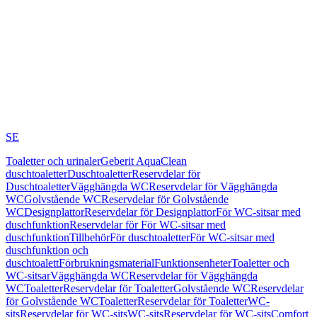
SE
Toaletter och urinaler
Geberit AquaClean
duschtoaletter
Duschtoaletter
Reservdelar för
Duschtoaletter
Vägghängda WC
Reservdelar för Vägghängda
WC
Golvstående WC
Reservdelar för Golvstående
WC
Designplattor
Reservdelar för Designplattor
För WC-sitsar med
duschfunktion
Reservdelar för För WC-sitsar med
duschfunktion
Tillbehör
För duschtoaletter
För WC-sitsar med
duschfunktion och
duschtoalett
Förbrukningsmaterial
Funktionsenheter
Toaletter och
WC-sitsar
Vägghängda WC
Reservdelar för Vägghängda
WC
Toaletter
Reservdelar för Toaletter
Golvstående WC
Reservdelar
för Golvstående WC
Toaletter
Reservdelar för Toaletter
WC-
sits
Reservdelar för WC-sits
WC-sits
Reservdelar för WC-sits
Comfort