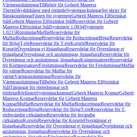
Värmeanslutningar
Tillbehör för Geberit Mapress
Therm
Skyddskåpor med rörände
Systempackningar
Set skruv för
flänskopplingar
Fästen för systemrör
Geberit Mapress Elförzinkat
Stål
Geberit Mapress Elförzinkat Stål
Reservdelar för Geberit
Mapress Elförzinkat Stål
Systemrör 1.0034
Systemrör
1.0215
Rörnipplar
Muffar
Reservdelar för
Muffar
Reduceringar
Reservdelar för Reduceringar
Böjar
Reservdelar
för Böjar
T-rör
Reservdelar för T-rör
Korsrör
Reservdelar för
Korsrör
Övergångar ej löstagbara
Reservdelar för Övergångar ej
löstagbara
Övergångar och anslutningar, löstagbara
Reservdelar för
Övergångar och anslutningar, löstagbara
Kompensatorer
Reservdelar
för Kompensatorer
Förslutningar
Reservdelar för Förslutningar
Muffar
för värme
Reservdelar för Muffar för
värme
Värmeanslutningar
Reservdelar för
Värmeanslutningar
Tillbehör för Geberit Mapress Elförzinkat
Stål
Tätningar för rörledningar och
rördelar
Rörfästen
Systempackningar
Geberit Mapress Koppar
Geberit
Mapress Koppar
Reservdelar för Geberit Mapress
Koppar
Muffar
Reservdelar för Muffar
Reduceringar
Reservdelar för
Reduceringar
Böjar
Reservdelar för Böjar
T-rör
Reservdelar för T-
rör
Invändig cirkulation
Reservdelar för Invändig
cirkulation
Korsrör
Reservdelar för Korsrör
Övergångar ej
löstagbara
Reservdelar för Övergångar ej löstagbara
Övergångar och
anslutningar, löstagbara
Reservdelar för Övergångar och
anslutningar, löstagbara
Förslutningar
Reservdelar för