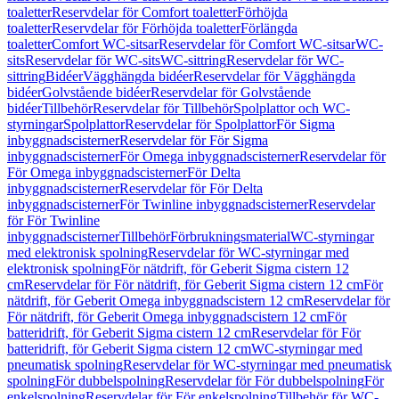
toaletter
Reservdelar för Comfort toaletter
Förhöjda
toaletter
Reservdelar för Förhöjda toaletter
Förlängda
toaletter
Comfort WC-sitsar
Reservdelar för Comfort WC-sitsar
WC-
sits
Reservdelar för WC-sits
WC-sittring
Reservdelar för WC-
sittring
Bidéer
Vägghängda bidéer
Reservdelar för Vägghängda
bidéer
Golvstående bidéer
Reservdelar för Golvstående
bidéer
Tillbehör
Reservdelar för Tillbehör
Spolplattor och WC-
styrningar
Spolplattor
Reservdelar för Spolplattor
För Sigma
inbyggnadscisterner
Reservdelar för För Sigma
inbyggnadscisterner
För Omega inbyggnadscisterner
Reservdelar för
För Omega inbyggnadscisterner
För Delta
inbyggnadscisterner
Reservdelar för För Delta
inbyggnadscisterner
För Twinline inbyggnadscisterner
Reservdelar
för För Twinline
inbyggnadscisterner
Tillbehör
Förbrukningsmaterial
WC-styrningar
med elektronisk spolning
Reservdelar för WC-styrningar med
elektronisk spolning
För nätdrift, för Geberit Sigma cistern 12
cm
Reservdelar för För nätdrift, för Geberit Sigma cistern 12 cm
För
nätdrift, för Geberit Omega inbyggnadscistern 12 cm
Reservdelar för
För nätdrift, för Geberit Omega inbyggnadscistern 12 cm
För
batteridrift, för Geberit Sigma cistern 12 cm
Reservdelar för För
batteridrift, för Geberit Sigma cistern 12 cm
WC-styrningar med
pneumatisk spolning
Reservdelar för WC-styrningar med pneumatisk
spolning
För dubbelspolning
Reservdelar för För dubbelspolning
För
enkelspolning
Reservdelar för För enkelspolning
Tillbehör för WC-