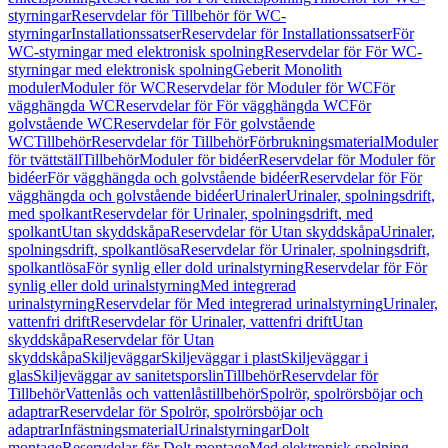
styrningar
Reservdelar för Tillbehör för WC-
styrningar
Installationssatser
Reservdelar för Installationssatser
För
WC-styrningar med elektronisk spolning
Reservdelar för För WC-
styrningar med elektronisk spolning
Geberit Monolith
moduler
Moduler för WC
Reservdelar för Moduler för WC
För
vägghängda WC
Reservdelar för För vägghängda WC
För
golvstående WC
Reservdelar för För golvstående
WC
Tillbehör
Reservdelar för Tillbehör
Förbrukningsmaterial
Moduler
för tvättställ
Tillbehör
Moduler för bidéer
Reservdelar för Moduler för
bidéer
För vägghängda och golvstående bidéer
Reservdelar för För
vägghängda och golvstående bidéer
Urinaler
Urinaler, spolningsdrift,
med spolkant
Reservdelar för Urinaler, spolningsdrift, med
spolkant
Utan skyddskåpa
Reservdelar för Utan skyddskåpa
Urinaler,
spolningsdrift, spolkantlösa
Reservdelar för Urinaler, spolningsdrift,
spolkantlösa
För synlig eller dold urinalstyrning
Reservdelar för För
synlig eller dold urinalstyrning
Med integrerad
urinalstyrning
Reservdelar för Med integrerad urinalstyrning
Urinaler,
vattenfri drift
Reservdelar för Urinaler, vattenfri drift
Utan
skyddskåpa
Reservdelar för Utan
skyddskåpa
Skiljeväggar
Skiljeväggar i plast
Skiljeväggar i
glas
Skiljeväggar av sanitetsporslin
Tillbehör
Reservdelar för
Tillbehör
Vattenlås och vattenlåstillbehör
Spolrör, spolrörsböjar och
adaptrar
Reservdelar för Spolrör, spolrörsböjar och
adaptrar
Infästningsmaterial
Urinalstyrningar
Dolt
montage
Reservdelar för Dolt montage
Med elektronisk spolning,