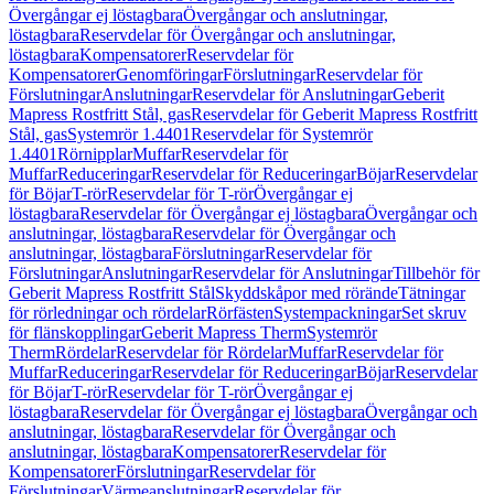
Övergångar ej löstagbara
Övergångar och anslutningar,
löstagbara
Reservdelar för Övergångar och anslutningar,
löstagbara
Kompensatorer
Reservdelar för
Kompensatorer
Genomföringar
Förslutningar
Reservdelar för
Förslutningar
Anslutningar
Reservdelar för Anslutningar
Geberit
Mapress Rostfritt Stål, gas
Reservdelar för Geberit Mapress Rostfritt
Stål, gas
Systemrör 1.4401
Reservdelar för Systemrör
1.4401
Rörnipplar
Muffar
Reservdelar för
Muffar
Reduceringar
Reservdelar för Reduceringar
Böjar
Reservdelar
för Böjar
T-rör
Reservdelar för T-rör
Övergångar ej
löstagbara
Reservdelar för Övergångar ej löstagbara
Övergångar och
anslutningar, löstagbara
Reservdelar för Övergångar och
anslutningar, löstagbara
Förslutningar
Reservdelar för
Förslutningar
Anslutningar
Reservdelar för Anslutningar
Tillbehör för
Geberit Mapress Rostfritt Stål
Skyddskåpor med rörände
Tätningar
för rörledningar och rördelar
Rörfästen
Systempackningar
Set skruv
för flänskopplingar
Geberit Mapress Therm
Systemrör
Therm
Rördelar
Reservdelar för Rördelar
Muffar
Reservdelar för
Muffar
Reduceringar
Reservdelar för Reduceringar
Böjar
Reservdelar
för Böjar
T-rör
Reservdelar för T-rör
Övergångar ej
löstagbara
Reservdelar för Övergångar ej löstagbara
Övergångar och
anslutningar, löstagbara
Reservdelar för Övergångar och
anslutningar, löstagbara
Kompensatorer
Reservdelar för
Kompensatorer
Förslutningar
Reservdelar för
Förslutningar
Värmeanslutningar
Reservdelar för