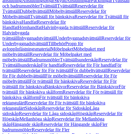
anslutning
Anslutningsböjar
Skydd
Anslutningar
Packningar
Tvättställ
och badrumsmöbler
Tvättställ
Tvättställ
Reservdelar för
Tvättställ
Dubbeltvättställ
Möbeltvättställ
Reservdelar för
Möbeltvättställ
Tvättställ för bänkskiva
Reservdelar för Tvättställ för
bänkskiva
Handfat
Reservdelar för
Handfat
Hörnhandfat
Halvinbyggda tvättställ
Reservdelar för
Halvinbyggda
tvättställ
Inbyggnadstvättställ
Underbyggnadstvättställ
Reservdelar för
Underbyggnadstvättställ
Tillbehör
Propp för
avlopp
Infästningsmaterial
Möbelpaket
Möbelpaket med
möbeltvättställ
Reservdelar för Möbelpaket med
möbeltvättställ
Badrumsmöbler
Tvättställsunderskåp
Reservdelar för
Tvättställsunderskåp
För handfat
Reservdelar för För handfat
För
tvättställ
Reservdelar för För tvättställ
För dubbeltvättställ
Reservdelar
för För dubbeltvättställ
För möbeltvättställ
Reservdelar för För
möbeltvättställ
För tvättställ för bänkskiva
Reservdelar för För
tvättställ för bänkskiva
Bänkskivor
Reservdelar för Bänkskivor
För
tvättställ för bänkskiva skålform
Reservdelar för För tvättställ för
bänkskiva skålform
För tvättställ för bänkskiva
rektangulärt
Reservdelar för För tvättställ för bänkskiva
rektangulärt
Sidoskåp
Reservdelar för Sidoskåp
Låga
sidoskåp
Reservdelar för Låga sidoskåp
Högskåp
Reservdelar för
Högskåp
Mellanhöga skåp
Reservdelar för Mellanhöga
skåp
Hängande skåp
Reservdelar för Hängande skåp
Fler
badrumsmöbler
Reservdelar för Fler