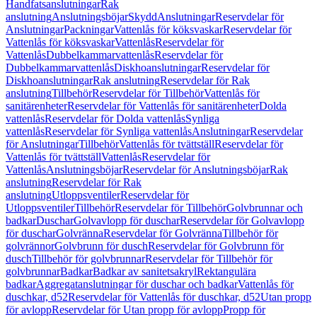
Handfatsanslutningar
Rak
anslutning
Anslutningsböjar
Skydd
Anslutningar
Reservdelar för
Anslutningar
Packningar
Vattenlås för köksvaskar
Reservdelar för
Vattenlås för köksvaskar
Vattenlås
Reservdelar för
Vattenlås
Dubbelkammarvattenlås
Reservdelar för
Dubbelkammarvattenlås
Diskhoanslutningar
Reservdelar för
Diskhoanslutningar
Rak anslutning
Reservdelar för Rak
anslutning
Tillbehör
Reservdelar för Tillbehör
Vattenlås för
sanitärenheter
Reservdelar för Vattenlås för sanitärenheter
Dolda
vattenlås
Reservdelar för Dolda vattenlås
Synliga
vattenlås
Reservdelar för Synliga vattenlås
Anslutningar
Reservdelar
för Anslutningar
Tillbehör
Vattenlås för tvättställ
Reservdelar för
Vattenlås för tvättställ
Vattenlås
Reservdelar för
Vattenlås
Anslutningsböjar
Reservdelar för Anslutningsböjar
Rak
anslutning
Reservdelar för Rak
anslutning
Utloppsventiler
Reservdelar för
Utloppsventiler
Tillbehör
Reservdelar för Tillbehör
Golvbrunnar och
badkar
Duschar
Golvavlopp för duschar
Reservdelar för Golvavlopp
för duschar
Golvränna
Reservdelar för Golvränna
Tillbehör för
golvrännor
Golvbrunn för dusch
Reservdelar för Golvbrunn för
dusch
Tillbehör för golvbrunnar
Reservdelar för Tillbehör för
golvbrunnar
Badkar
Badkar av sanitetsakryl
Rektangulära
badkar
Aggregatanslutningar för duschar och badkar
Vattenlås för
duschkar, d52
Reservdelar för Vattenlås för duschkar, d52
Utan propp
för avlopp
Reservdelar för Utan propp för avlopp
Propp för