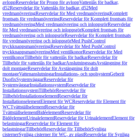
avlopp
Reservdelar för Propp för avlopp
Vattenlås för badkar,
d52
Reservdelar för Vattenlås för badkar, d52
Med
vredmanövrering
Reservdelar för Med vredmanövrering
Komplett
frontsats för vredmanövrering
Reservdelar för Komplett frontsats för
vredmanövrering
Med vredmanövrering och inloppsrör
Reservdelar
för Med vredmanövrering och inloppsrör
Komplett frontsats för
vredmanövrering och inloppsrör
Reservdelar för Komplett frontsats
för vredmanövrering och inloppsrör
Med PushControl
tryckknappsmanövrering
Reservdelar för Med PushControl
tryckknappsmanövrering
Med ventilkonor
Reservdelar för Med
ventilkonor
Tillbehör för vattenlås för badkar
Reservdelar för
Tillbehör för vattenlås för badkar
Anslutningssats
Avstängning för
dolt montage
Reservdelar för Avstängning för dolt
montage
Vattenanslutningar
Installations- och spolsystem
Geberit
Duofix
Systemväggar
Reservdelar för
Systemväggar
Installationssystem
Reservdelar för
Installationssystem
Tillbehör
Reservdelar för
Tillbehör
Installationselement
Reservdelar för
Installationselement
Element för WC
Reservdelar för Element för
WC
Tvättställselement
Reservdelar för
Tvättställselement
Bidéelement
Reservdelar för
Bidéelement
Urinalelement
Reservdelar för Urinalelement
Element för
belastningar
Reservdelar för Element för
belastningar
Tillbehör
Reservdelar för Tillbehör
Synliga
cisterner
Synliga cisterner för WC, av plast
Reservdelar för Synliga