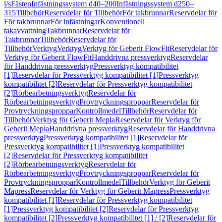
l/s
Fästen
Infästningssystem d40–200
Infästningssystem d250–
315
Tillbehör
Reservdelar för Tillbehör
För takbrunnar
Reservdelar för
För takbrunnar
För infästningar
Konventionell
takavvattning
Takbrunnar
Reservdelar för
Takbrunnar
Tillbehör
Reservdelar för
Tillbehör
Verktyg
Verktyg
Verktyg för Geberit FlowFit
Reservdelar för
Verktyg för Geberit FlowFit
Handdrivna pressverktyg
Reservdelar
för Handdrivna pressverktyg
Pressverktyg kompatibilitet
[1]
Reservdelar för Pressverktyg kompatibilitet [1]
Pressverktyg
kompatibilitet [2]
Reservdelar för Pressverktyg kompatibilitet
[2]
Rörbearbetningsverktyg
Reservdelar för
Rörbearbetningsverktyg
Provtryckningsproppar
Reservdelar för
Provtryckningsproppar
Kontrollmedel
Tillbehör
Reservdelar för
Tillbehör
Verktyg för Geberit Mepla
Reservdelar för Verktyg för
Geberit Mepla
Handdrivna pressverktyg
Reservdelar för Handdrivna
pressverktyg
Pressverktyg kompatibilitet [1]
Reservdelar för
Pressverktyg kompatibilitet [1]
Pressverktyg kompatibilitet
[2]
Reservdelar för Pressverktyg kompatibilitet
[2]
Rörbearbetningsverktyg
Reservdelar för
Rörbearbetningsverktyg
Provtryckningsproppar
Reservdelar för
Provtryckningsproppar
Kontrollmedel
Tillbehör
Verktyg för Geberit
Mapress
Reservdelar för Verktyg för Geberit Mapress
Pressverktyg
kompatibilitet [1]
Reservdelar för Pressverktyg kompatibilitet
[1]
Pressverktyg kompatibilitet [2]
Reservdelar för Pressverktyg
kompatibilitet [2]
Pressverktyg kompatibilitet [1] / [2]
Reservdelar för