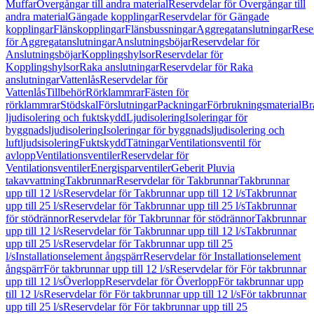
Muffar
Övergångar till andra material
Reservdelar för Övergångar till
andra material
Gängade kopplingar
Reservdelar för Gängade
kopplingar
Flänskopplingar
Flänsbussningar
Aggregatanslutningar
Rese
för Aggregatanslutningar
Anslutningsböjar
Reservdelar för
Anslutningsböjar
Kopplingshylsor
Reservdelar för
Kopplingshylsor
Raka anslutningar
Reservdelar för Raka
anslutningar
Vattenlås
Reservdelar för
Vattenlås
Tillbehör
Rörklammrar
Fästen för
rörklammrar
Stödskal
Förslutningar
Packningar
Förbrukningsmaterial
Br
ljudisolering och fuktskydd
Ljudisolering
Isoleringar för
byggnadsljudisolering
Isoleringar för byggnadsljudisolering och
luftljudsisolering
Fuktskydd
Tätningar
Ventilationsventil för
avlopp
Ventilationsventiler
Reservdelar för
Ventilationsventiler
Energisparventiler
Geberit Pluvia
takavvattning
Takbrunnar
Reservdelar för Takbrunnar
Takbrunnar
upp till 12 l/s
Reservdelar för Takbrunnar upp till 12 l/s
Takbrunnar
upp till 25 l/s
Reservdelar för Takbrunnar upp till 25 l/s
Takbrunnar
för stödrännor
Reservdelar för Takbrunnar för stödrännor
Takbrunnar
upp till 12 l/s
Reservdelar för Takbrunnar upp till 12 l/s
Takbrunnar
upp till 25 l/s
Reservdelar för Takbrunnar upp till 25
l/s
Installationselement ångspärr
Reservdelar för Installationselement
ångspärr
För takbrunnar upp till 12 l/s
Reservdelar för För takbrunnar
upp till 12 l/s
Överlopp
Reservdelar för Överlopp
För takbrunnar upp
till 12 l/s
Reservdelar för För takbrunnar upp till 12 l/s
För takbrunnar
upp till 25 l/s
Reservdelar för För takbrunnar upp till 25