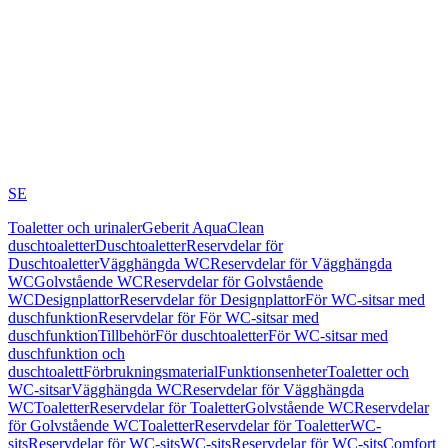
SE
Toaletter och urinaler
Geberit AquaClean
duschtoaletter
Duschtoaletter
Reservdelar för
Duschtoaletter
Vägghängda WC
Reservdelar för Vägghängda
WC
Golvstående WC
Reservdelar för Golvstående
WC
Designplattor
Reservdelar för Designplattor
För WC-sitsar med
duschfunktion
Reservdelar för För WC-sitsar med
duschfunktion
Tillbehör
För duschtoaletter
För WC-sitsar med
duschfunktion och
duschtoalett
Förbrukningsmaterial
Funktionsenheter
Toaletter och
WC-sitsar
Vägghängda WC
Reservdelar för Vägghängda
WC
Toaletter
Reservdelar för Toaletter
Golvstående WC
Reservdelar
för Golvstående WC
Toaletter
Reservdelar för Toaletter
WC-
sits
Reservdelar för WC-sits
WC-sits
Reservdelar för WC-sits
Comfort