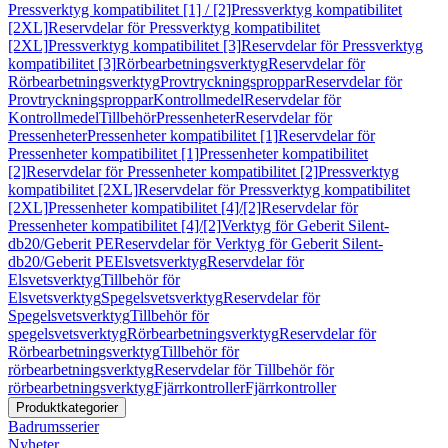
Pressverktyg kompatibilitet [1] / [2]
Pressverktyg kompatibilitet
[2XL]
Reservdelar för Pressverktyg kompatibilitet
[2XL]
Pressverktyg kompatibilitet [3]
Reservdelar för Pressverktyg
kompatibilitet [3]
Rörbearbetningsverktyg
Reservdelar för
Rörbearbetningsverktyg
Provtryckningsproppar
Reservdelar för
Provtryckningsproppar
Kontrollmedel
Reservdelar för
Kontrollmedel
Tillbehör
Pressenheter
Reservdelar för
Pressenheter
Pressenheter kompatibilitet [1]
Reservdelar för
Pressenheter kompatibilitet [1]
Pressenheter kompatibilitet
[2]
Reservdelar för Pressenheter kompatibilitet [2]
Pressverktyg
kompatibilitet [2XL]
Reservdelar för Pressverktyg kompatibilitet
[2XL]
Pressenheter kompatibilitet [4]/[2]
Reservdelar för
Pressenheter kompatibilitet [4]/[2]
Verktyg för Geberit Silent-
db20/Geberit PE
Reservdelar för Verktyg för Geberit Silent-
db20/Geberit PE
Elsvetsverktyg
Reservdelar för
Elsvetsverktyg
Tillbehör för
Elsvetsverktyg
Spegelsvetsverktyg
Reservdelar för
Spegelsvetsverktyg
Tillbehör för
spegelsvetsverktyg
Rörbearbetningsverktyg
Reservdelar för
Rörbearbetningsverktyg
Tillbehör för
rörbearbetningsverktyg
Reservdelar för Tillbehör för
rörbearbetningsverktyg
Fjärrkontroller
Fjärrkontroller
Produktkategorier
Badrumsserier
Nyheter