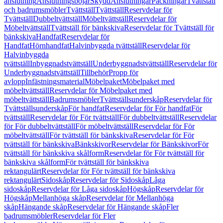
anslutning
Anslutningsböjar
Skydd
Anslutningar
Packningar
Tvättställ
och badrumsmöbler
Tvättställ
Tvättställ
Reservdelar för
Tvättställ
Dubbeltvättställ
Möbeltvättställ
Reservdelar för
Möbeltvättställ
Tvättställ för bänkskiva
Reservdelar för Tvättställ för
bänkskiva
Handfat
Reservdelar för
Handfat
Hörnhandfat
Halvinbyggda tvättställ
Reservdelar för
Halvinbyggda
tvättställ
Inbyggnadstvättställ
Underbyggnadstvättställ
Reservdelar för
Underbyggnadstvättställ
Tillbehör
Propp för
avlopp
Infästningsmaterial
Möbelpaket
Möbelpaket med
möbeltvättställ
Reservdelar för Möbelpaket med
möbeltvättställ
Badrumsmöbler
Tvättställsunderskåp
Reservdelar för
Tvättställsunderskåp
För handfat
Reservdelar för För handfat
För
tvättställ
Reservdelar för För tvättställ
För dubbeltvättställ
Reservdelar
för För dubbeltvättställ
För möbeltvättställ
Reservdelar för För
möbeltvättställ
För tvättställ för bänkskiva
Reservdelar för För
tvättställ för bänkskiva
Bänkskivor
Reservdelar för Bänkskivor
För
tvättställ för bänkskiva skålform
Reservdelar för För tvättställ för
bänkskiva skålform
För tvättställ för bänkskiva
rektangulärt
Reservdelar för För tvättställ för bänkskiva
rektangulärt
Sidoskåp
Reservdelar för Sidoskåp
Låga
sidoskåp
Reservdelar för Låga sidoskåp
Högskåp
Reservdelar för
Högskåp
Mellanhöga skåp
Reservdelar för Mellanhöga
skåp
Hängande skåp
Reservdelar för Hängande skåp
Fler
badrumsmöbler
Reservdelar för Fler