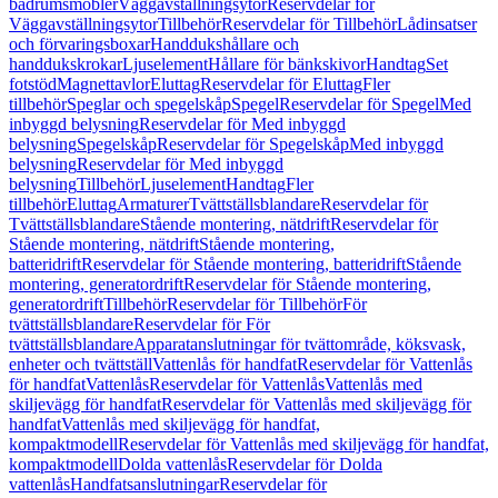
badrumsmöbler
Väggavställningsytor
Reservdelar för
Väggavställningsytor
Tillbehör
Reservdelar för Tillbehör
Lådinsatser
och förvaringsboxar
Handdukshållare och
handdukskrokar
Ljuselement
Hållare för bänkskivor
Handtag
Set
fotstöd
Magnettavlor
Eluttag
Reservdelar för Eluttag
Fler
tillbehör
Speglar och spegelskåp
Spegel
Reservdelar för Spegel
Med
inbyggd belysning
Reservdelar för Med inbyggd
belysning
Spegelskåp
Reservdelar för Spegelskåp
Med inbyggd
belysning
Reservdelar för Med inbyggd
belysning
Tillbehör
Ljuselement
Handtag
Fler
tillbehör
Eluttag
Armaturer
Tvättställsblandare
Reservdelar för
Tvättställsblandare
Stående montering, nätdrift
Reservdelar för
Stående montering, nätdrift
Stående montering,
batteridrift
Reservdelar för Stående montering, batteridrift
Stående
montering, generatordrift
Reservdelar för Stående montering,
generatordrift
Tillbehör
Reservdelar för Tillbehör
För
tvättställsblandare
Reservdelar för För
tvättställsblandare
Apparatanslutningar för tvättområde, köksvask,
enheter och tvättställ
Vattenlås för handfat
Reservdelar för Vattenlås
för handfat
Vattenlås
Reservdelar för Vattenlås
Vattenlås med
skiljevägg för handfat
Reservdelar för Vattenlås med skiljevägg för
handfat
Vattenlås med skiljevägg för handfat,
kompaktmodell
Reservdelar för Vattenlås med skiljevägg för handfat,
kompaktmodell
Dolda vattenlås
Reservdelar för Dolda
vattenlås
Handfatsanslutningar
Reservdelar för