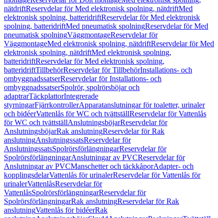
nätdrift
Reservdelar för Med elektronisk spolning, nätdrift
Med
elektronisk spolning, batteridrift
Reservdelar för Med elektronisk
spolning, batteridrift
Med pneumatisk spolning
Reservdelar för Med
pneumatisk spolning
Väggmontage
Reservdelar för
Väggmontage
Med elektronisk spolning, nätdrift
Reservdelar för Med
elektronisk spolning, nätdrift
Med elektronisk spolning,
batteridrift
Reservdelar för Med elektronisk spolning,
batteridrift
Tillbehör
Reservdelar för Tillbehör
Installations- och
ombyggnadssatser
Reservdelar för Installations- och
ombyggnadssatser
Spolrör, spolrörsböjar och
adaptrar
Täckplattor
Integrerade
styrningar
Fjärrkontroller
Apparatanslutningar för toaletter, urinaler
och bidéer
Vattenlås för WC och tvättställ
Reservdelar för Vattenlås
för WC och tvättställ
Anslutningsböjar
Reservdelar för
Anslutningsböjar
Rak anslutning
Reservdelar för Rak
anslutning
Anslutningssats
Reservdelar för
Anslutningssats
Spolrörsförlängningar
Reservdelar för
Spolrörsförlängningar
Anslutningar av PVC
Reservdelar för
Anslutningar av PVC
Manschetter och täckkåpor
Adapter- och
kopplingsdelar
Vattenlås för urinaler
Reservdelar för Vattenlås för
urinaler
Vattenlås
Reservdelar för
Vattenlås
Spolrörsförlängningar
Reservdelar för
Spolrörsförlängningar
Rak anslutning
Reservdelar för Rak
anslutning
Vattenlås för bidéer
Rak