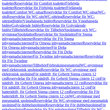
toaletter
Reservdelar för Comfort toaletter
Förhöjda
toaletter
Reservdelar för Förhöjda toaletter
Förlängda
toaletter
Comfort WC-sitsar
Reservdelar för Comfort WC-sitsar
WC-
sits
Reservdelar för WC-sits
WC-sittring
Reservdelar för WC-
sittring
Bidéer
Vägghängda bidéer
Reservdelar för Vägghängda
bidéer
Golvstående bidéer
Reservdelar för Golvstående
bidéer
Tillbehör
Reservdelar för Tillbehör
Spolplattor och WC-
styrningar
Spolplattor
Reservdelar för Spolplattor
För Sigma
inbyggnadscisterner
Reservdelar för För Sigma
inbyggnadscisterner
För Omega inbyggnadscisterner
Reservdelar för
För Omega inbyggnadscisterner
För Delta
inbyggnadscisterner
Reservdelar för För Delta
inbyggnadscisterner
För Twinline inbyggnadscisterner
Reservdelar
för För Twinline
inbyggnadscisterner
Tillbehör
Förbrukningsmaterial
WC-styrningar
med elektronisk spolning
Reservdelar för WC-styrningar med
elektronisk spolning
För nätdrift, för Geberit Sigma cistern 12
cm
Reservdelar för För nätdrift, för Geberit Sigma cistern 12 cm
För
nätdrift, för Geberit Omega inbyggnadscistern 12 cm
Reservdelar för
För nätdrift, för Geberit Omega inbyggnadscistern 12 cm
För
batteridrift, för Geberit Sigma cistern 12 cm
Reservdelar för För
batteridrift, för Geberit Sigma cistern 12 cm
WC-styrningar med
pneumatisk spolning
Reservdelar för WC-styrningar med pneumatisk
spolning
För dubbelspolning
Reservdelar för För dubbelspolning
För
enkelspolning
Reservdelar för För enkelspolning
Tillbehör för WC-