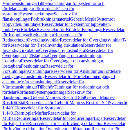
Värmeanslutningar
Tillbehör
Tätningar för systemrör och
rördelar
Tätningar för rördelar
Fästen för
systemrör
Systempackningar
Set skruv för
flänskopplingar
Förbrukningsmaterial
Geberit Mepla
Systemrör
tappvatten, multilayer
Reservdelar för Systemrör tappvatten,
multilayer
Rördelar
Reservdelar för Rördelar
Kopplingar
Reservdelar
för Kopplingar
Reduceringar
Reservdelar för
Reduceringar
Övergångsvinklar
Reservdelar för Övergångsvinklar
T-
rör
Reservdelar för T-rör
Invändig cirkulation
Reservdelar för
Invändig cirkulation
Övergångar ej löstagbara
Reservdelar för
Övergångar ej löstagbara
Övergångar och anslutningar,
löstagbara
Reservdelar för Övergångar och anslutningar,
löstagbara
Förslutningar
Reservdelar för
Förslutningar
Anslutningar
Reservdelar för Anslutningar
Fördelare
med gängad anslutning
Reservdelar för Fördelare med gängad
anslutning
Värmeanslutningar
Reservdelar för
Värmeanslutningar
Tillbehör
Tätningar för rörledningar och
rördelar
Rörfästen
Systempackningar
Set skruv för
flänskopplingar
Geberit Mapress Rostfritt Stål
Geberit Mapress
Rostfritt Stål
Reservdelar för Geberit Mapress Rostfritt Stål
Systemrör
1.4401
Reservdelar för Systemrör
1.4401
Rörnipplar
Muffar
Reservdelar för
Muffar
Reduceringar
Reservdelar för Reduceringar
Böjar
Reservdelar
för Böjar
T-rör
Reservdelar för T-rör
Invändig cirkulation
Reservdelar
för Invändig cirkulation
Övergångar ej löstagbara
Reservdelar för