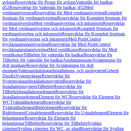
avlopp
Reservdelar för Propp för avlopp
Vattenlås för badkar,
d52
Reservdelar för Vattenlås för badkar, d52
Med
vredmanövrering
Reservdelar för Med vredmanövrering
Komplett
frontsats för vredmanövrering
Reservdelar för Komplett frontsats för
vredmanövrering
Med vredmanövrering och inloppsrör
Reservdelar
för Med vredmanövrering och inloppsrör
Komplett frontsats för
vredmanövrering och inloppsrör
Reservdelar för Komplett frontsats
för vredmanövrering och inloppsrör
Med PushControl
tryckknappsmanövrering
Reservdelar för Med PushControl
tryckknappsmanövrering
Med ventilkonor
Reservdelar för Med
ventilkonor
Tillbehör för vattenlås för badkar
Reservdelar för
Tillbehör för vattenlås för badkar
Anslutningssats
Avstängning för
dolt montage
Reservdelar för Avstängning för dolt
montage
Vattenanslutningar
Installations- och spolsystem
Geberit
Duofix
Systemväggar
Reservdelar för
Systemväggar
Installationssystem
Reservdelar för
Installationssystem
Tillbehör
Reservdelar för
Tillbehör
Installationselement
Reservdelar för
Installationselement
Element för WC
Reservdelar för Element för
WC
Tvättställselement
Reservdelar för
Tvättställselement
Bidéelement
Reservdelar för
Bidéelement
Urinalelement
Reservdelar för Urinalelement
Element för
belastningar
Reservdelar för Element för
belastningar
Tillbehör
Reservdelar för Tillbehör
Synliga
cisterner
Synliga cisterner för WC, av plast
Reservdelar för Synliga