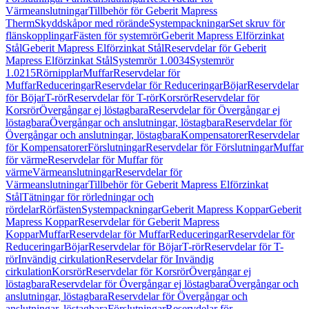
Värmeanslutningar
Tillbehör för Geberit Mapress
Therm
Skyddskåpor med rörände
Systempackningar
Set skruv för
flänskopplingar
Fästen för systemrör
Geberit Mapress Elförzinkat
Stål
Geberit Mapress Elförzinkat Stål
Reservdelar för Geberit
Mapress Elförzinkat Stål
Systemrör 1.0034
Systemrör
1.0215
Rörnipplar
Muffar
Reservdelar för
Muffar
Reduceringar
Reservdelar för Reduceringar
Böjar
Reservdelar
för Böjar
T-rör
Reservdelar för T-rör
Korsrör
Reservdelar för
Korsrör
Övergångar ej löstagbara
Reservdelar för Övergångar ej
löstagbara
Övergångar och anslutningar, löstagbara
Reservdelar för
Övergångar och anslutningar, löstagbara
Kompensatorer
Reservdelar
för Kompensatorer
Förslutningar
Reservdelar för Förslutningar
Muffar
för värme
Reservdelar för Muffar för
värme
Värmeanslutningar
Reservdelar för
Värmeanslutningar
Tillbehör för Geberit Mapress Elförzinkat
Stål
Tätningar för rörledningar och
rördelar
Rörfästen
Systempackningar
Geberit Mapress Koppar
Geberit
Mapress Koppar
Reservdelar för Geberit Mapress
Koppar
Muffar
Reservdelar för Muffar
Reduceringar
Reservdelar för
Reduceringar
Böjar
Reservdelar för Böjar
T-rör
Reservdelar för T-
rör
Invändig cirkulation
Reservdelar för Invändig
cirkulation
Korsrör
Reservdelar för Korsrör
Övergångar ej
löstagbara
Reservdelar för Övergångar ej löstagbara
Övergångar och
anslutningar, löstagbara
Reservdelar för Övergångar och
anslutningar, löstagbara
Förslutningar
Reservdelar för