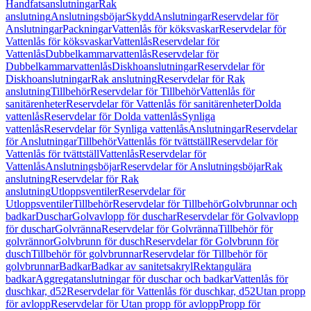
Handfatsanslutningar
Rak
anslutning
Anslutningsböjar
Skydd
Anslutningar
Reservdelar för
Anslutningar
Packningar
Vattenlås för köksvaskar
Reservdelar för
Vattenlås för köksvaskar
Vattenlås
Reservdelar för
Vattenlås
Dubbelkammarvattenlås
Reservdelar för
Dubbelkammarvattenlås
Diskhoanslutningar
Reservdelar för
Diskhoanslutningar
Rak anslutning
Reservdelar för Rak
anslutning
Tillbehör
Reservdelar för Tillbehör
Vattenlås för
sanitärenheter
Reservdelar för Vattenlås för sanitärenheter
Dolda
vattenlås
Reservdelar för Dolda vattenlås
Synliga
vattenlås
Reservdelar för Synliga vattenlås
Anslutningar
Reservdelar
för Anslutningar
Tillbehör
Vattenlås för tvättställ
Reservdelar för
Vattenlås för tvättställ
Vattenlås
Reservdelar för
Vattenlås
Anslutningsböjar
Reservdelar för Anslutningsböjar
Rak
anslutning
Reservdelar för Rak
anslutning
Utloppsventiler
Reservdelar för
Utloppsventiler
Tillbehör
Reservdelar för Tillbehör
Golvbrunnar och
badkar
Duschar
Golvavlopp för duschar
Reservdelar för Golvavlopp
för duschar
Golvränna
Reservdelar för Golvränna
Tillbehör för
golvrännor
Golvbrunn för dusch
Reservdelar för Golvbrunn för
dusch
Tillbehör för golvbrunnar
Reservdelar för Tillbehör för
golvbrunnar
Badkar
Badkar av sanitetsakryl
Rektangulära
badkar
Aggregatanslutningar för duschar och badkar
Vattenlås för
duschkar, d52
Reservdelar för Vattenlås för duschkar, d52
Utan propp
för avlopp
Reservdelar för Utan propp för avlopp
Propp för