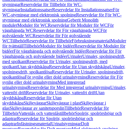
styrningar
Reservdelar för Tillbehör för WC-
styrningar
Installationssatser
Reservdelar för Installationssatser
För
WC-styrningar med elektronisk spolning
Reservdelar för För WC-
styrningar med elektronisk spolning
Geberit Monolith
moduler
Moduler för WC
Reservdelar för Moduler för WC
För
vägghängda WC
Reservdelar för För vägghängda WC
För
golvstående WC
Reservdelar för För golvstående
WC
Tillbehör
Reservdelar för Tillbehör
Förbrukningsmaterial
Moduler
för tvättställ
Tillbehör
Moduler för bidéer
Reservdelar för Moduler för
bidéer
För vägghängda och golvstående bidéer
Reservdelar för För
vägghängda och golvstående bidéer
Urinaler
Urinaler, spolningsdrift,
med spolkant
Reservdelar för Urinaler, spolningsdrift, med
spolkant
Utan skyddskåpa
Reservdelar för Utan skyddskåpa
Urinaler,
spolningsdrift, spolkantlösa
Reservdelar för Urinaler, spolningsdrift,
spolkantlösa
För synlig eller dold urinalstyrning
Reservdelar för För
synlig eller dold urinalstyrning
Med integrerad
urinalstyrning
Reservdelar för Med integrerad urinalstyrning
Urinaler,
vattenfri drift
Reservdelar för Urinaler, vattenfri drift
Utan
skyddskåpa
Reservdelar för Utan
skyddskåpa
Skiljeväggar
Skiljeväggar i plast
Skiljeväggar i
glas
Skiljeväggar av sanitetsporslin
Tillbehör
Reservdelar för
Tillbehör
Vattenlås och vattenlåstillbehör
Spolrör, spolrörsböjar och
adaptrar
Reservdelar för Spolrör, spolrörsböjar och
adaptrar
Infästningsmaterial
Urinalstyrningar
Dolt
montage
Reservdelar för Dolt montage
Med elektronisk spolning,