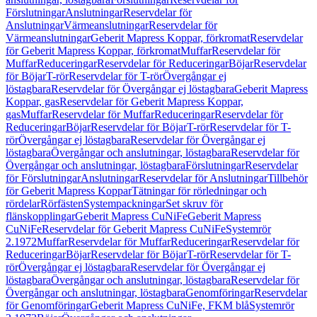
Förslutningar
Anslutningar
Reservdelar för
Anslutningar
Värmeanslutningar
Reservdelar för
Värmeanslutningar
Geberit Mapress Koppar, förkromat
Reservdelar
för Geberit Mapress Koppar, förkromat
Muffar
Reservdelar för
Muffar
Reduceringar
Reservdelar för Reduceringar
Böjar
Reservdelar
för Böjar
T-rör
Reservdelar för T-rör
Övergångar ej
löstagbara
Reservdelar för Övergångar ej löstagbara
Geberit Mapress
Koppar, gas
Reservdelar för Geberit Mapress Koppar,
gas
Muffar
Reservdelar för Muffar
Reduceringar
Reservdelar för
Reduceringar
Böjar
Reservdelar för Böjar
T-rör
Reservdelar för T-
rör
Övergångar ej löstagbara
Reservdelar för Övergångar ej
löstagbara
Övergångar och anslutningar, löstagbara
Reservdelar för
Övergångar och anslutningar, löstagbara
Förslutningar
Reservdelar
för Förslutningar
Anslutningar
Reservdelar för Anslutningar
Tillbehör
för Geberit Mapress Koppar
Tätningar för rörledningar och
rördelar
Rörfästen
Systempackningar
Set skruv för
flänskopplingar
Geberit Mapress CuNiFe
Geberit Mapress
CuNiFe
Reservdelar för Geberit Mapress CuNiFe
Systemrör
2.1972
Muffar
Reservdelar för Muffar
Reduceringar
Reservdelar för
Reduceringar
Böjar
Reservdelar för Böjar
T-rör
Reservdelar för T-
rör
Övergångar ej löstagbara
Reservdelar för Övergångar ej
löstagbara
Övergångar och anslutningar, löstagbara
Reservdelar för
Övergångar och anslutningar, löstagbara
Genomföringar
Reservdelar
för Genomföringar
Geberit Mapress CuNiFe, FKM blå
Systemrör