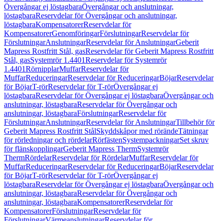
Övergångar ej löstagbara
Övergångar och anslutningar,
löstagbara
Reservdelar för Övergångar och anslutningar,
löstagbara
Kompensatorer
Reservdelar för
Kompensatorer
Genomföringar
Förslutningar
Reservdelar för
Förslutningar
Anslutningar
Reservdelar för Anslutningar
Geberit
Mapress Rostfritt Stål, gas
Reservdelar för Geberit Mapress Rostfritt
Stål, gas
Systemrör 1.4401
Reservdelar för Systemrör
1.4401
Rörnipplar
Muffar
Reservdelar för
Muffar
Reduceringar
Reservdelar för Reduceringar
Böjar
Reservdelar
för Böjar
T-rör
Reservdelar för T-rör
Övergångar ej
löstagbara
Reservdelar för Övergångar ej löstagbara
Övergångar och
anslutningar, löstagbara
Reservdelar för Övergångar och
anslutningar, löstagbara
Förslutningar
Reservdelar för
Förslutningar
Anslutningar
Reservdelar för Anslutningar
Tillbehör för
Geberit Mapress Rostfritt Stål
Skyddskåpor med rörände
Tätningar
för rörledningar och rördelar
Rörfästen
Systempackningar
Set skruv
för flänskopplingar
Geberit Mapress Therm
Systemrör
Therm
Rördelar
Reservdelar för Rördelar
Muffar
Reservdelar för
Muffar
Reduceringar
Reservdelar för Reduceringar
Böjar
Reservdelar
för Böjar
T-rör
Reservdelar för T-rör
Övergångar ej
löstagbara
Reservdelar för Övergångar ej löstagbara
Övergångar och
anslutningar, löstagbara
Reservdelar för Övergångar och
anslutningar, löstagbara
Kompensatorer
Reservdelar för
Kompensatorer
Förslutningar
Reservdelar för
Förslutningar
Värmeanslutningar
Reservdelar för