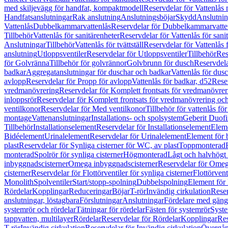
med skiljevägg för handfat, kompaktmodell
Reservdelar för Vattenlås
Handfatsanslutningar
Rak anslutning
Anslutningsböjar
Skydd
Anslutnin
Vattenlås
Dubbelkammarvattenlås
Reservdelar för Dubbelkammarvatte
Tillbehör
Vattenlås för sanitärenheter
Reservdelar för Vattenlås för sani
Anslutningar
Tillbehör
Vattenlås för tvättställ
Reservdelar för Vattenlås fö
anslutning
Utloppsventiler
Reservdelar för Utloppsventiler
Tillbehör
Res
för Golvränna
Tillbehör för golvrännor
Golvbrunn för dusch
Reservdela
badkar
Aggregatanslutningar för duschar och badkar
Vattenlås för dus
avlopp
Reservdelar för Propp för avlopp
Vattenlås för badkar, d52
Reser
vredmanövrering
Reservdelar för Komplett frontsats för vredmanövrer
inloppsrör
Reservdelar för Komplett frontsats för vredmanövrering och
ventilkonor
Reservdelar för Med ventilkonor
Tillbehör för vattenlås fö
montage
Vattenanslutningar
Installations- och spolsystem
Geberit Duof
Tillbehör
Installationselement
Reservdelar för Installationselement
Elem
Bidéelement
Urinalelement
Reservdelar för Urinalelement
Element för 
plast
Reservdelar för Synliga cisterner för WC, av plast
Toppmonterad
monterad
Spolrör för synliga cisterner
Högmonterad
Lågt och halvhögt
inbyggnadscisterner
Omega inbyggnadscisterner
Reservdelar för Omeg
cisterner
Reservdelar för Flottörventiler för synliga cisterner
Flottörvent
Monolith
Spolventiler
Start/stopp-spolning
Dubbelspolning
Element för 
Rördelar
Kopplingar
Reduceringar
Böjar
T-rör
Invändig cirkulation
Reser
anslutningar, löstagbara
Förslutningar
Anslutningar
Fördelare med gäng
systemrör och rördelar
Tätningar för rördelar
Fästen för systemrör
Syst
tappvatten, multilayer
Rördelar
Reservdelar för Rördelar
Kopplingar
Res
T-rör
Invändig cirkulation
Reservdelar för Invändig cirkulation
Övergång