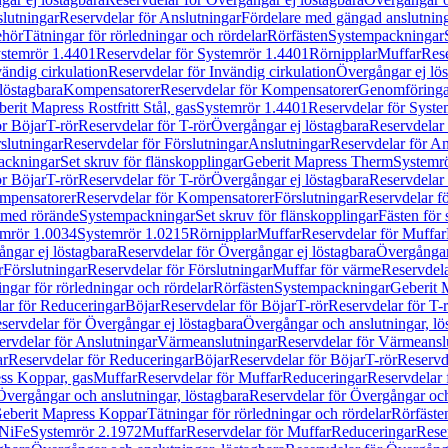
lutningar
Reservdelar för Anslutningar
Fördelare med gängad anslutnin
ehör
Tätningar för rörledningar och rördelar
Rörfästen
Systempackningar
stemrör 1.4401
Reservdelar för Systemrör 1.4401
Rörnipplar
Muffar
Rese
vändig cirkulation
Reservdelar för Invändig cirkulation
Övergångar ej lös
löstagbara
Kompensatorer
Reservdelar för Kompensatorer
Genomföringa
erit Mapress Rostfritt Stål, gas
Systemrör 1.4401
Reservdelar för Syste
ör Böjar
T-rör
Reservdelar för T-rör
Övergångar ej löstagbara
Reservdelar 
slutningar
Reservdelar för Förslutningar
Anslutningar
Reservdelar för An
ackningar
Set skruv för flänskopplingar
Geberit Mapress Therm
Systemr
ör Böjar
T-rör
Reservdelar för T-rör
Övergångar ej löstagbara
Reservdelar 
mpensatorer
Reservdelar för Kompensatorer
Förslutningar
Reservdelar fö
med rörände
Systempackningar
Set skruv för flänskopplingar
Fästen för
mrör 1.0034
Systemrör 1.0215
Rörnipplar
Muffar
Reservdelar för Muffar
ngar ej löstagbara
Reservdelar för Övergångar ej löstagbara
Övergångar 
r
Förslutningar
Reservdelar för Förslutningar
Muffar för värme
Reservdela
ingar för rörledningar och rördelar
Rörfästen
Systempackningar
Geberit 
ar för Reduceringar
Böjar
Reservdelar för Böjar
T-rör
Reservdelar för T-
servdelar för Övergångar ej löstagbara
Övergångar och anslutningar, lö
ervdelar för Anslutningar
Värmeanslutningar
Reservdelar för Värmeansl
ar
Reservdelar för Reduceringar
Böjar
Reservdelar för Böjar
T-rör
Reservde
ess Koppar, gas
Muffar
Reservdelar för Muffar
Reduceringar
Reservdelar 
Övergångar och anslutningar, löstagbara
Reservdelar för Övergångar och
 Geberit Mapress Koppar
Tätningar för rörledningar och rördelar
Rörfäste
uNiFe
Systemrör 2.1972
Muffar
Reservdelar för Muffar
Reduceringar
Rese