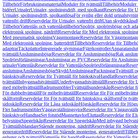
Tillbehör
Förbrukningsmaterial
Moduler för tvättställ
Tillbehör
Moduler 
bidéer
Urinaler
Urinaler, spolningsdrift, med spolkant
Reservdelar för U
Urinaler, spolningsdrift, spolkantlösa
För synlig eller dold urinalstyrni
vattenfri drift
Reservdelar för Urinaler, vattenfri drift
Utan skyddskåpa
R
Tillbehör
Vattenlås och vattenlåstillbehör
Spolrör, spolrörsböjar och ada
elektronisk spolning, nätdrift
Reservdelar för Med elektronisk spolning,
Med pneumatisk spolning
Väggmontage
Reservdelar för Väggmontag
Med elektronisk spolning, batteridrift
Tillbehör
Reservdelar för Tillbeh
adaptrar
Täckplattor
Integrerade styrningar
Fjärrkontroller
Apparatanslutn
tvättställ
Anslutningsböjar
Reservdelar för Anslutningsböjar
Rak anslut
Spolrörsförlängningar
Anslutningar av PVC
Reservdelar för Anslutni
urinaler
Vattenlås
Reservdelar för Vattenlås
Spolrörsförlängningar
Reserv
anslutning
Anslutningsböjar
Skydd
Anslutningar
Packningar
Tvättställ
bänkskiva
Reservdelar för Tvättställ för bänkskiva
Handfat
Reservdelar
tvättställ
Inbyggnadstvättställ
Underbyggnadstvättställ
Reservdelar för 
med möbeltvättställ
Badrumsmöbler
Tvättställsunderskåp
Reservdelar f
För dubbeltvättställ
För möbeltvättställ
Reservdelar för För möbeltvättst
skålform
Reservdelar för För tvättställ för bänkskiva skålform
För tvätt
sidoskåp
Reservdelar för Låga sidoskåp
Högskåp
Reservdelar för Hög
Fler badrumsmöbler
Väggavställningsytor
Reservdelar för Väggavställ
bänkskivor
Handtag
Set fotstöd
Magnettavlor
Eluttag
Reservdelar för El
belysning
Spegelskåp
Reservdelar för Spegelskåp
Med inbyggd belysn
Tvättställsblandare
Stående montering, nätdrift
Reservdelar för Stående
generatordrift
Reservdelar för Stående montering, generatordrift
Tillbe
enheter och tvättställ
Vattenlås för handfat
Reservdelar för Vattenlås fö