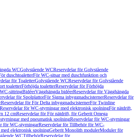
hängda WC
Golvstående WC
Reservdelar för Golvstående
För duschtoaletter
För WC-sitsar med duschfunktion och
delar för Toaletter
Golvstående WC
Reservdelar för Golvstående
rt toaletter
Förhöjda toaletter
Reservdelar för Förhöjda
 WC-sittring
Bidéer
Vägghängda bidéer
Reservdelar för Vägghängda
rvdelar för Spolplattor
För Sigma inbyggnadscisterner
Reservdelar för
r
Reservdelar för För Delta inbyggnadscisterner
För Twinline
Reservdelar för WC-styrningar med elektronisk spolning
För nätdrift,
ern 12 cm
Reservdelar för För nätdrift, för Geberit Omega
tyrningar med pneumatisk spolning
Reservdelar för WC-styrningar
ör för WC-styrningar
Reservdelar för Tillbehör för WC-
 med elektronisk spolning
Geberit Monolith moduler
Moduler för
vstående WC
Tillbehör
Reservdelar för