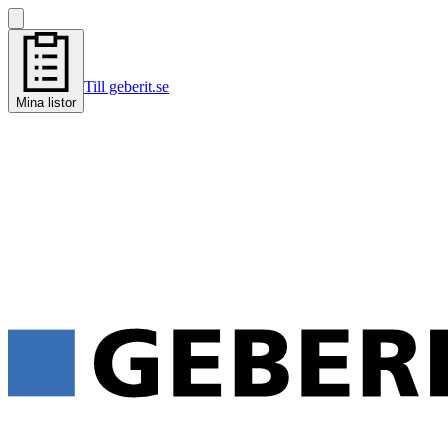
Till geberit.se
Mina listor