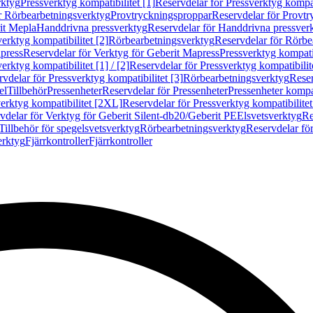
rktyg
Pressverktyg kompatibilitet [1]
Reservdelar för Pressverktyg kompati
r Rörbearbetningsverktyg
Provtryckningsproppar
Reservdelar för Provt
it Mepla
Handdrivna pressverktyg
Reservdelar för Handdrivna pressver
erktyg kompatibilitet [2]
Rörbearbetningsverktyg
Reservdelar för Rörbe
press
Reservdelar för Verktyg för Geberit Mapress
Pressverktyg kompatib
erktyg kompatibilitet [1] / [2]
Reservdelar för Pressverktyg kompatibilitet
vdelar för Pressverktyg kompatibilitet [3]
Rörbearbetningsverktyg
Reser
el
Tillbehör
Pressenheter
Reservdelar för Pressenheter
Pressenheter kompat
erktyg kompatibilitet [2XL]
Reservdelar för Pressverktyg kompatibilite
vdelar för Verktyg för Geberit Silent-db20/Geberit PE
Elsvetsverktyg
Re
Tillbehör för spegelsvetsverktyg
Rörbearbetningsverktyg
Reservdelar fö
erktyg
Fjärrkontroller
Fjärrkontroller