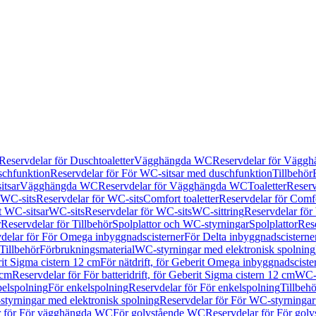
Reservdelar för Duschtoaletter
Vägghängda WC
Reservdelar för Vägg
schfunktion
Reservdelar för För WC-sitsar med duschfunktion
Tillbehör
itsar
Vägghängda WC
Reservdelar för Vägghängda WC
Toaletter
Reserv
WC-sits
Reservdelar för WC-sits
Comfort toaletter
Reservdelar för Comfo
t WC-sitsar
WC-sits
Reservdelar för WC-sits
WC-sittring
Reservdelar för
r
Reservdelar för Tillbehör
Spolplattor och WC-styrningar
Spolplattor
Rese
delar för För Omega inbyggnadscisterner
För Delta inbyggnadscisterne
Tillbehör
Förbrukningsmaterial
WC-styrningar med elektronisk spolning
rit Sigma cistern 12 cm
För nätdrift, för Geberit Omega inbyggnadscist
 cm
Reservdelar för För batteridrift, för Geberit Sigma cistern 12 cm
WC-s
belspolning
För enkelspolning
Reservdelar för För enkelspolning
Tillbeh
tyrningar med elektronisk spolning
Reservdelar för För WC-styrningar
r för För vägghängda WC
För golvstående WC
Reservdelar för För gol