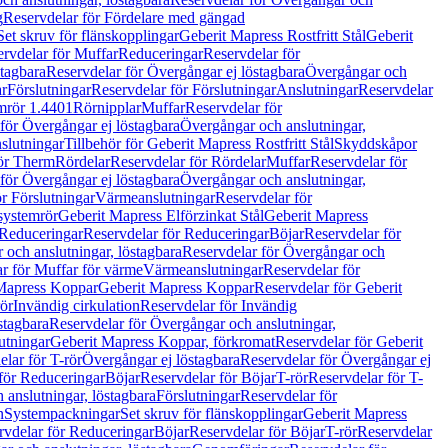
g
Reservdelar för Fördelare med gängad
Set skruv för flänskopplingar
Geberit Mapress Rostfritt Stål
Geberit
rvdelar för Muffar
Reduceringar
Reservdelar för
tagbara
Reservdelar för Övergångar ej löstagbara
Övergångar och
r
Förslutningar
Reservdelar för Förslutningar
Anslutningar
Reservdelar
mrör 1.4401
Rörnipplar
Muffar
Reservdelar för
för Övergångar ej löstagbara
Övergångar och anslutningar,
slutningar
Tillbehör för Geberit Mapress Rostfritt Stål
Skyddskåpor
ör Therm
Rördelar
Reservdelar för Rördelar
Muffar
Reservdelar för
för Övergångar ej löstagbara
Övergångar och anslutningar,
r Förslutningar
Värmeanslutningar
Reservdelar för
 systemrör
Geberit Mapress Elförzinkat Stål
Geberit Mapress
Reduceringar
Reservdelar för Reduceringar
Böjar
Reservdelar för
och anslutningar, löstagbara
Reservdelar för Övergångar och
r för Muffar för värme
Värmeanslutningar
Reservdelar för
Mapress Koppar
Geberit Mapress Koppar
Reservdelar för Geberit
rör
Invändig cirkulation
Reservdelar för Invändig
stagbara
Reservdelar för Övergångar och anslutningar,
utningar
Geberit Mapress Koppar, förkromat
Reservdelar för Geberit
lar för T-rör
Övergångar ej löstagbara
Reservdelar för Övergångar ej
för Reduceringar
Böjar
Reservdelar för Böjar
T-rör
Reservdelar för T-
 anslutningar, löstagbara
Förslutningar
Reservdelar för
n
Systempackningar
Set skruv för flänskopplingar
Geberit Mapress
rvdelar för Reduceringar
Böjar
Reservdelar för Böjar
T-rör
Reservdelar