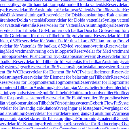
 med skiljevägg för handfat, kompaktmodell
Dolda vattenlås
Reservdelar 
gar
Reservdelar för Anslutningar
Packningar
Vattenlås för köksvaskar
Res
nlås
Diskhoanslutningar
Reservdelar för Diskhoanslutningar
Rak anslutn
tärenheter
Dolda vattenlås
Reservdelar för Dolda vattenlås
Synliga vatten
r tvättställ
Vattenlås
Reservdelar för Vattenlås
Anslutningsböjar
Reservde
ervdelar för Tillbehör
Golvbrunnar och badkar
Duschar
Golvavlopp för 
r för Golvbrunn för dusch
Tillbehör för golvbrunnar
Reservdelar för Til
chkar, d52
Reservdelar för Vattenlås för duschkar, d52
Utan propp för av
vdelar för Vattenlås för badkar, d52
Med vredmanövrering
Reservdelar
ing
Med vredmanövrering och inloppsrör
Reservdelar för Med vredmanö
 inloppsrör
Med PushControl tryckknappsmanövrering
Reservdelar för
r badkar
Reservdelar för Tillbehör för vattenlås för badkar
Anslutningssat
ix
Systemväggar
Reservdelar för Systemväggar
Installationssystem
Reservd
ent för WC
Reservdelar för Element för WC
Tvättställselement
Reservdel
belastningar
Reservdelar för Element för belastningar
Tillbehör
Reservdela
Reservdelar för Toppmonterad
Högmonterad
Reservdelar för Högmonte
 monterad
Tillbehör
Anslutningar
Packningar
Manschetter
Spolventiler
Inb
a inbyggnadscisterner
Spolrör
Tillbehör
Flottör- och spolventiler
Flottörve
iler för porslinscisterner
Reservdelar för Flottörventiler för porslinscister
lätt väggkonstruktion
Tillbehör
Försörjningssystem
Geberit FlowFit
Syst
vdelar för Invändig cirkulation
Övergångar ej löstagbara
Övergångar och
ad anslutning
Reservdelar för Fördelare med gängad anslutning
Värmean
empackningar
Set skruv för flänskopplingar
Förbrukningsmaterial
Geberit
ervdelar för Kopplingar
Reduceringar
Reservdelar för Reduceringar
Öve
ar ej löstagbara
Reservdelar för Övergångar ej löstagbara
Övergångar o