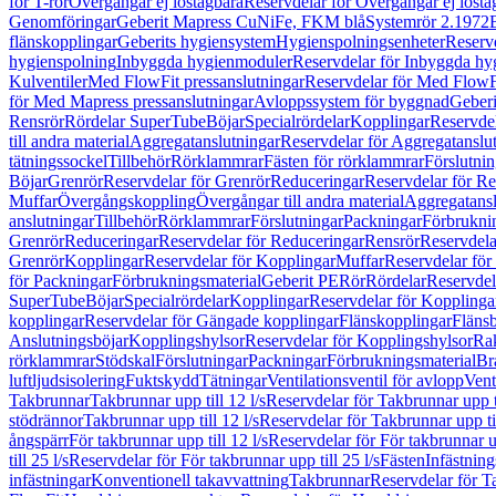
för T-rör
Övergångar ej löstagbara
Reservdelar för Övergångar ej lösta
Genomföringar
Geberit Mapress CuNiFe, FKM blå
Systemrör 2.1972
flänskopplingar
Geberits hygiensystem
Hygienspolningsenheter
Reserv
hygienspolning
Inbyggda hygienmoduler
Reservdelar för Inbyggda h
Kulventiler
Med FlowFit pressanslutningar
Reservdelar för Med FlowFi
för Med Mapress pressanslutningar
Avloppssystem för byggnad
Geberi
Rensrör
Rördelar SuperTube
Böjar
Specialrördelar
Kopplingar
Reservdel
till andra material
Aggregatanslutningar
Reservdelar för Aggregatanslu
tätningssockel
Tillbehör
Rörklammrar
Fästen för rörklammrar
Förslutnin
Böjar
Grenrör
Reservdelar för Grenrör
Reduceringar
Reservdelar för R
Muffar
Övergångskoppling
Övergångar till andra material
Aggregatansl
anslutningar
Tillbehör
Rörklammrar
Förslutningar
Packningar
Förbrukni
Grenrör
Reduceringar
Reservdelar för Reduceringar
Rensrör
Reservdela
Grenrör
Kopplingar
Reservdelar för Kopplingar
Muffar
Reservdelar för
för Packningar
Förbrukningsmaterial
Geberit PE
Rör
Rördelar
Reservdel
SuperTube
Böjar
Specialrördelar
Kopplingar
Reservdelar för Kopplinga
kopplingar
Reservdelar för Gängade kopplingar
Flänskopplingar
Fläns
Anslutningsböjar
Kopplingshylsor
Reservdelar för Kopplingshylsor
Rak
rörklammrar
Stödskal
Förslutningar
Packningar
Förbrukningsmaterial
Br
luftljudsisolering
Fuktskydd
Tätningar
Ventilationsventil för avlopp
Vent
Takbrunnar
Takbrunnar upp till 12 l/s
Reservdelar för Takbrunnar upp ti
stödrännor
Takbrunnar upp till 12 l/s
Reservdelar för Takbrunnar upp til
ångspärr
För takbrunnar upp till 12 l/s
Reservdelar för För takbrunnar up
till 25 l/s
Reservdelar för För takbrunnar upp till 25 l/s
Fästen
Infästnin
infästningar
Konventionell takavvattning
Takbrunnar
Reservdelar för T