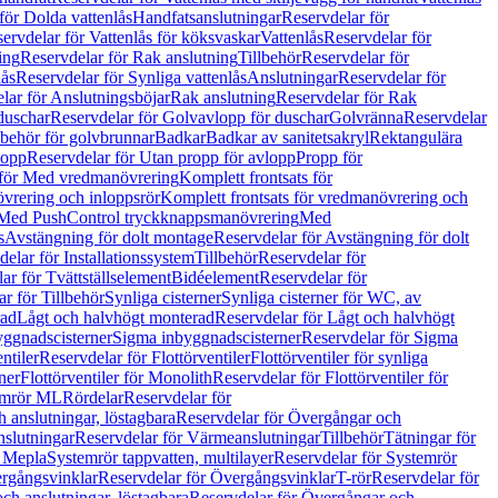
för Dolda vattenlås
Handfatsanslutningar
Reservdelar för
ervdelar för Vattenlås för köksvaskar
Vattenlås
Reservdelar för
ing
Reservdelar för Rak anslutning
Tillbehör
Reservdelar för
lås
Reservdelar för Synliga vattenlås
Anslutningar
Reservdelar för
lar för Anslutningsböjar
Rak anslutning
Reservdelar för Rak
duschar
Reservdelar för Golvavlopp för duschar
Golvränna
Reservdelar
lbehör för golvbrunnar
Badkar
Badkar av sanitetsakryl
Rektangulära
lopp
Reservdelar för Utan propp för avlopp
Propp för
 för Med vredmanövrering
Komplett frontsats för
vrering och inloppsrör
Komplett frontsats för vredmanövrering och
 Med PushControl tryckknappsmanövrering
Med
s
Avstängning för dolt montage
Reservdelar för Avstängning för dolt
elar för Installationssystem
Tillbehör
Reservdelar för
ar för Tvättställselement
Bidéelement
Reservdelar för
r för Tillbehör
Synliga cisterner
Synliga cisterner för WC, av
rad
Lågt och halvhögt monterad
Reservdelar för Lågt och halvhögt
yggnadscisterner
Sigma inbyggnadscisterner
Reservdelar för Sigma
ntiler
Reservdelar för Flottörventiler
Flottörventiler för synliga
ner
Flottörventiler för Monolith
Reservdelar för Flottörventiler för
emrör ML
Rördelar
Reservdelar för
 anslutningar, löstagbara
Reservdelar för Övergångar och
slutningar
Reservdelar för Värmeanslutningar
Tillbehör
Tätningar för
 Mepla
Systemrör tappvatten, multilayer
Reservdelar för Systemrör
rgångsvinklar
Reservdelar för Övergångsvinklar
T-rör
Reservdelar för
ch anslutningar, löstagbara
Reservdelar för Övergångar och