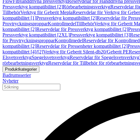
FlowFit
Handdrivna pressverktyg
Reservdelar för Handdrivna pressve
Pressverktyg kompatibilitet [2]
Rörbearbetningsverktyg
Reservdelar fö
Tillbehör
Verktyg för Geberit Mepla
Reservdelar för Verktyg för Geber
kompatibilitet [1]
Pressverktyg kompatibilitet [2]
Reservdelar för Pressv
Provtryckningsproppar
Kontrollmedel
Tillbehör
Verktyg för Geberit Ma
kompatibilitet [2]
Reservdelar för Pressverktyg kompatibilitet [2]
Pressv
Pressverktyg kompatibilitet [2XL]
Pressverktyg kompatibilitet [3]
Reser
för Provtryckningsproppar
Kontrollmedel
Reservdelar för Kontrollmed
kompatibilitet [2]
Reservdelar för Pressenheter kompatibilitet [2]
Pressv
kompatibilitet [4]/[2]
Verktyg för Geberit Silent-db20/Geberit PE
Reser
Elsvetsverktyg
Spegelsvetsverktyg
Reservdelar för Spegelsvetsverktyg
rörbearbetningsverktyg
Reservdelar för Tillbehör för rörbearbetningsv
Produktkategorier
Badrumsserier
Nyheter