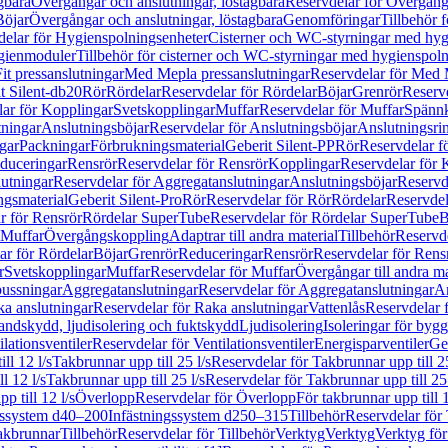
gbara
Övergångar och anslutningar, löstagbara
Reservdelar för Övergånga
Böjar
Övergångar och anslutningar, löstagbara
Genomföringar
Tillbehör 
delar för Hygienspolningsenheter
Cisterner och WC-styrningar med hyg
ygienmoduler
Tillbehör för cisterner och WC-styrningar med hygienspol
t pressanslutningar
Med Mepla pressanslutningar
Reservdelar för Med 
t Silent-db20
Rör
Rördelar
Reservdelar för Rördelar
Böjar
Grenrör
Reservd
ar för Kopplingar
Svetskopplingar
Muffar
Reservdelar för Muffar
Spännk
tningar
Anslutningsböjar
Reservdelar för Anslutningsböjar
Anslutningsri
gar
Packningar
Förbrukningsmaterial
Geberit Silent-PP
Rör
Reservdelar f
educeringar
Rensrör
Reservdelar för Rensrör
Kopplingar
Reservdelar för 
utningar
Reservdelar för Aggregatanslutningar
Anslutningsböjar
Reservd
ngsmaterial
Geberit Silent-Pro
Rör
Reservdelar för Rör
Rördelar
Reservdel
r för Rensrör
Rördelar SuperTube
Reservdelar för Rördelar SuperTube
B
 Muffar
Övergångskoppling
Adaptrar till andra material
Tillbehör
Reservde
ar för Rördelar
Böjar
Grenrör
Reduceringar
Rensrör
Reservdelar för Rens
r
Svetskopplingar
Muffar
Reservdelar för Muffar
Övergångar till andra ma
bussningar
Aggregatanslutningar
Reservdelar för Aggregatanslutningar
An
a anslutningar
Reservdelar för Raka anslutningar
Vattenlås
Reservdelar f
andskydd, ljudisolering och fuktskydd
Ljudisolering
Isoleringar för byg
ilationsventiler
Reservdelar för Ventilationsventiler
Energisparventiler
Ge
ll 12 l/s
Takbrunnar upp till 25 l/s
Reservdelar för Takbrunnar upp till 25
l 12 l/s
Takbrunnar upp till 25 l/s
Reservdelar för Takbrunnar upp till 25 
p till 12 l/s
Överlopp
Reservdelar för Överlopp
För takbrunnar upp till 1
gssystem d40–200
Infästningssystem d250–315
Tillbehör
Reservdelar för 
akbrunnar
Tillbehör
Reservdelar för Tillbehör
Verktyg
Verktyg
Verktyg för