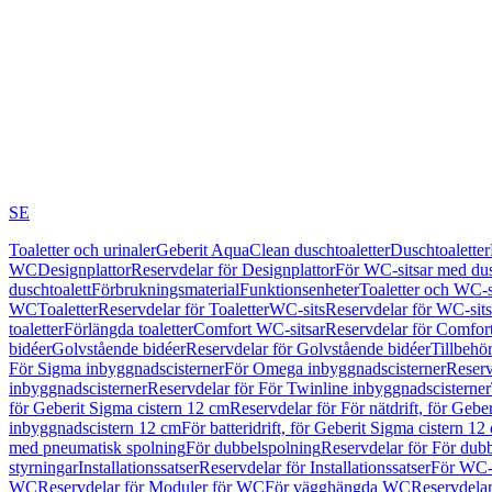
SE
Toaletter och urinaler
Geberit AquaClean duschtoaletter
Duschtoaletter
WC
Designplattor
Reservdelar för Designplattor
För WC-sitsar med du
duschtoalett
Förbrukningsmaterial
Funktionsenheter
Toaletter och WC-s
WC
Toaletter
Reservdelar för Toaletter
WC-sits
Reservdelar för WC-sits
toaletter
Förlängda toaletter
Comfort WC-sitsar
Reservdelar för Comfor
bidéer
Golvstående bidéer
Reservdelar för Golvstående bidéer
Tillbehö
För Sigma inbyggnadscisterner
För Omega inbyggnadscisterner
Reserv
inbyggnadscisterner
Reservdelar för För Twinline inbyggnadscisterner
för Geberit Sigma cistern 12 cm
Reservdelar för För nätdrift, för Gebe
inbyggnadscistern 12 cm
För batteridrift, för Geberit Sigma cistern 12
med pneumatisk spolning
För dubbelspolning
Reservdelar för För dub
styrningar
Installationssatser
Reservdelar för Installationssatser
För WC-s
WC
Reservdelar för Moduler för WC
För vägghängda WC
Reservdela