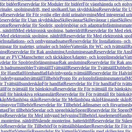
för bidéer
Reservdelar för Moduler för bidéer
För vägghängda och golvs
rinaler, spolningsdrift, med spolkant
Utan skyddskåpa
Reservdelar för 
ng
Reservdelar för För synlig eller dold urinalstyrning
Med integrerad uri
eservdelar för Utan skyddskåpa
Skiljeväggar
Skiljeväggar i plast
Skiljev
ptrar
Reservdelar för Spolrör, spolrörsböjar och adaptrar
Infästningsmate
 nätdrift
Med elektronisk spolning, batteridrift
Reservdelar för Med elektr
e
Med elektronisk spolning, nätdrift
Reservdelar för Med elektronisk spoln
ör
Installations- och ombyggnadssatser
Reservdelar för Installations- oc
ingar för toaletter, urinaler och bidéer
Vattenlås för WC och tvättställ
Re
ning
Reservdelar för Rak anslutning
Anslutningssats
Reservdelar för Ansl
ngar av PVC
Manschetter och täckkåpor
Adapter- och kopplingsdelar
Vatt
delar för Spolrörsförlängningar
Rak anslutning
Reservdelar för Rak ans
 och badrumsmöbler
Tvättställ
Tvättställ
Reservdelar för Tvättställ
Dubbeltvä
 för Handfat
Hörnhandfat
Halvinbyggda tvättställ
Reservdelar för Halvi
Underbyggnadstvättställ
Tillbehör
Propp för avlopp
Infästningsmaterial
Mö
ör Tvättställsunderskåp
För handfat
Reservdelar för För handfat
För tvätts
äll
För tvättställ för bänkskiva
Reservdelar för För tvättställ för bänkskiv
ställ för bänkskiva rektangulärt
Reservdelar för För tvättställ för bänkski
skåp
Mellanhöga skåp
Reservdelar för Mellanhöga skåp
Hängande skåp
R
ningsytor
Tillbehör
Reservdelar för Tillbehör
Lådinsatser och förvaringsb
uttag
Fler tillbehör
Speglar och spegelskåp
Spegel
Reservdelar för Spegel
ing
Reservdelar för Med inbyggd belysning
Tillbehör
Ljuselement
Handta
 montering, nätdrift
Stående montering, batteridrift
Reservdelar för Ståen
hör
Reservdelar för Tillbehör
För tvättställsblandare
Reservdelar för För tv
r handfat
Vattenlås
Reservdelar för Vattenlås
Vattenlås med skiljevägg för