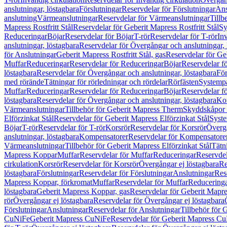
anslutningar, löstagbara
Förslutningar
Reservdelar för Förslutningar
Ans
anslutning
Värmeanslutningar
Reservdelar för Värmeanslutningar
Tillb
Mapress Rostfritt Stål
Reservdelar för Geberit Mapress Rostfritt Stål
Sy
Reduceringar
Böjar
Reservdelar för Böjar
T-rör
Reservdelar för T-rör
In
anslutningar, löstagbara
Reservdelar för Övergångar och anslutningar, 
för Anslutningar
Geberit Mapress Rostfritt Stål, gas
Reservdelar för Geb
Muffar
Reduceringar
Reservdelar för Reduceringar
Böjar
Reservdelar f
löstagbara
Reservdelar för Övergångar och anslutningar, löstagbara
För
med rörände
Tätningar för rörledningar och rördelar
Rörfästen
Systemp
Muffar
Reduceringar
Reservdelar för Reduceringar
Böjar
Reservdelar f
löstagbara
Reservdelar för Övergångar och anslutningar, löstagbara
Ko
Värmeanslutningar
Tillbehör för Geberit Mapress Therm
Skyddskåpor 
Elförzinkat Stål
Reservdelar för Geberit Mapress Elförzinkat Stål
Syste
Böjar
T-rör
Reservdelar för T-rör
Korsrör
Reservdelar för Korsrör
Övergå
anslutningar, löstagbara
Kompensatorer
Reservdelar för Kompensatore
Värmeanslutningar
Tillbehör för Geberit Mapress Elförzinkat Stål
Tätn
Mapress Koppar
Muffar
Reservdelar för Muffar
Reduceringar
Reservdel
cirkulation
Korsrör
Reservdelar för Korsrör
Övergångar ej löstagbara
Re
löstagbara
Förslutningar
Reservdelar för Förslutningar
Anslutningar
Res
Mapress Koppar, förkromat
Muffar
Reservdelar för Muffar
Reducering
löstagbara
Geberit Mapress Koppar, gas
Reservdelar för Geberit Mapr
rör
Övergångar ej löstagbara
Reservdelar för Övergångar ej löstagbara
Förslutningar
Anslutningar
Reservdelar för Anslutningar
Tillbehör för
CuNiFe
Geberit Mapress CuNiFe
Reservdelar för Geberit Mapress C