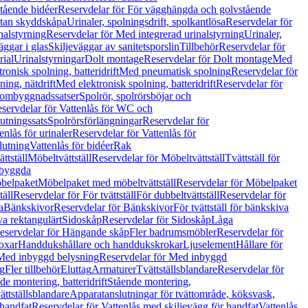
tående bidéer
Reservdelar för För vägghängda och golvstående
Utan skyddskåpa
Urinaler, spolningsdrift, spolkantlösa
Reservdelar för
nalstyrning
Reservdelar för Med integrerad urinalstyrning
Urinaler,
äggar i glas
Skiljeväggar av sanitetsporslin
Tillbehör
Reservdelar för
rial
Urinalstyrningar
Dolt montage
Reservdelar för Dolt montage
Med
onisk spolning, batteridrift
Med pneumatisk spolning
Reservdelar för
ing, nätdrift
Med elektronisk spolning, batteridrift
Reservdelar för
h ombyggnadssatser
Spolrör, spolrörsböjar och
servdelar för Vattenlås för WC och
utningssats
Spolrörsförlängningar
Reservdelar för
enlås för urinaler
Reservdelar för Vattenlås för
lutning
Vattenlås för bidéer
Rak
ttställ
Möbeltvättställ
Reservdelar för Möbeltvättställ
Tvättställ för
nbyggda
belpaket
Möbelpaket med möbeltvättställ
Reservdelar för Möbelpaket
täll
Reservdelar för För tvättställ
För dubbeltvättställ
Reservdelar för
a
Bänkskivor
Reservdelar för Bänkskivor
För tvättställ för bänkskiva
va rektangulärt
Sidoskåp
Reservdelar för Sidoskåp
Låga
eservdelar för Hängande skåp
Fler badrumsmöbler
Reservdelar för
oxar
Handdukshållare och handdukskrokar
Ljuselement
Hållare för
Med inbyggd belysning
Reservdelar för Med inbyggd
g
Fler tillbehör
Eluttag
Armaturer
Tvättställsblandare
Reservdelar för
de montering, batteridrift
Stående montering,
ättställsblandare
Apparatanslutningar för tvättområde, köksvask,
 handfat
Reservdelar för Vattenlås med skiljevägg för handfat
Vattenlås