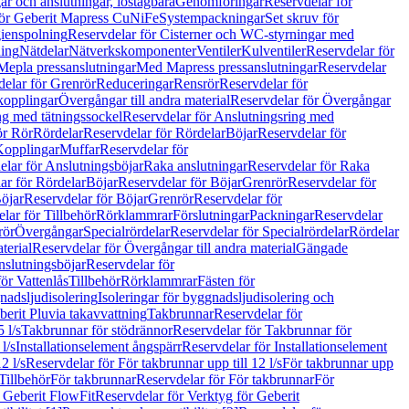
r och anslutningar, löstagbara
Genomföringar
Reservdelar för
för Geberit Mapress CuNiFe
Systempackningar
Set skruv för
ienspolning
Reservdelar för Cisterner och WC-styrningar med
ning
Nätdelar
Nätverkskomponenter
Ventiler
Kulventiler
Reservdelar för
Mepla pressanslutningar
Med Mapress pressanslutningar
Reservdelar
elar för Grenrör
Reduceringar
Rensrör
Reservdelar för
opplingar
Övergångar till andra material
Reservdelar för Övergångar
ng med tätningssockel
Reservdelar för Anslutningsring med
ör Rör
Rördelar
Reservdelar för Rördelar
Böjar
Reservdelar för
Kopplingar
Muffar
Reservdelar för
elar för Anslutningsböjar
Raka anslutningar
Reservdelar för Raka
ar för Rördelar
Böjar
Reservdelar för Böjar
Grenrör
Reservdelar för
öjar
Reservdelar för Böjar
Grenrör
Reservdelar för
lar för Tillbehör
Rörklammrar
Förslutningar
Packningar
Reservdelar
rör
Övergångar
Specialrördelar
Reservdelar för Specialrördelar
Rördelar
terial
Reservdelar för Övergångar till andra material
Gängade
slutningsböjar
Reservdelar för
ör Vattenlås
Tillbehör
Rörklammrar
Fästen för
gnadsljudisolering
Isoleringar för byggnadsljudisolering och
berit Pluvia takavvattning
Takbrunnar
Reservdelar för
 l/s
Takbrunnar för stödrännor
Reservdelar för Takbrunnar för
l/s
Installationselement ångspärr
Reservdelar för Installationselement
2 l/s
Reservdelar för För takbrunnar upp till 12 l/s
För takbrunnar upp
Tillbehör
För takbrunnar
Reservdelar för För takbrunnar
För
 Geberit FlowFit
Reservdelar för Verktyg för Geberit