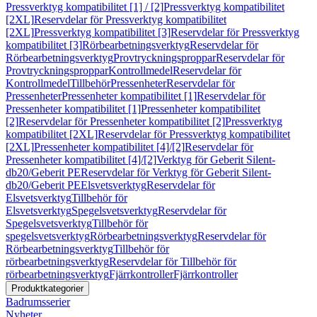
Pressverktyg kompatibilitet [1] / [2]
Pressverktyg kompatibilitet
[2XL]
Reservdelar för Pressverktyg kompatibilitet
[2XL]
Pressverktyg kompatibilitet [3]
Reservdelar för Pressverktyg
kompatibilitet [3]
Rörbearbetningsverktyg
Reservdelar för
Rörbearbetningsverktyg
Provtryckningsproppar
Reservdelar för
Provtryckningsproppar
Kontrollmedel
Reservdelar för
Kontrollmedel
Tillbehör
Pressenheter
Reservdelar för
Pressenheter
Pressenheter kompatibilitet [1]
Reservdelar för
Pressenheter kompatibilitet [1]
Pressenheter kompatibilitet
[2]
Reservdelar för Pressenheter kompatibilitet [2]
Pressverktyg
kompatibilitet [2XL]
Reservdelar för Pressverktyg kompatibilitet
[2XL]
Pressenheter kompatibilitet [4]/[2]
Reservdelar för
Pressenheter kompatibilitet [4]/[2]
Verktyg för Geberit Silent-
db20/Geberit PE
Reservdelar för Verktyg för Geberit Silent-
db20/Geberit PE
Elsvetsverktyg
Reservdelar för
Elsvetsverktyg
Tillbehör för
Elsvetsverktyg
Spegelsvetsverktyg
Reservdelar för
Spegelsvetsverktyg
Tillbehör för
spegelsvetsverktyg
Rörbearbetningsverktyg
Reservdelar för
Rörbearbetningsverktyg
Tillbehör för
rörbearbetningsverktyg
Reservdelar för Tillbehör för
rörbearbetningsverktyg
Fjärrkontroller
Fjärrkontroller
Produktkategorier
Badrumsserier
Nyheter