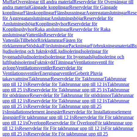
Muffar
Övergångar till andra material
Reservdelar för Övergångar till
andra material
Gängade kopplingar
Reservdelar för Gängade
kopplingar
Flänskopplingar
Flänsbussningar
Aggregatanslutningar
Rese
för Aggregatanslutningar
Anslutningsböjar
Reservdelar för
Anslutningsböjar
Kopplingshylsor
Reservdelar för
Kopplingshylsor
Raka anslutningar
Reservdelar för Raka
anslutningar
Vattenlås
Reservdelar för
Vattenlås
Tillbehör
Rörklammrar
Fästen för
rörklammrar
Stödskal
Förslutningar
Packningar
Förbrukningsmaterial
Br
ljudisolering och fuktskydd
Ljudisolering
Isoleringar för
byggnadsljudisolering
Isoleringar för byggnadsljudisolering och
luftljudsisolering
Fuktskydd
Tätningar
Ventilationsventil för
avlopp
Ventilationsventiler
Reservdelar för
Ventilationsventiler
Energisparventiler
Geberit Pluvia
takavvattning
Takbrunnar
Reservdelar för Takbrunnar
Takbrunnar
upp till 12 l/s
Reservdelar för Takbrunnar upp till 12 l/s
Takbrunnar
upp till 25 l/s
Reservdelar för Takbrunnar upp till 25 l/s
Takbrunnar
för stödrännor
Reservdelar för Takbrunnar för stödrännor
Takbrunnar
upp till 12 l/s
Reservdelar för Takbrunnar upp till 12 l/s
Takbrunnar
upp till 25 l/s
Reservdelar för Takbrunnar upp till 25
l/s
Installationselement ångspärr
Reservdelar för Installationselement
ångspärr
För takbrunnar upp till 12 l/s
Reservdelar för För takbrunnar
upp till 12 l/s
Överlopp
Reservdelar för Överlopp
För takbrunnar upp
till 12 l/s
Reservdelar för För takbrunnar upp till 12 l/s
För takbrunnar
upp till 25 l/s
Reservdelar för För takbrunnar upp till 25