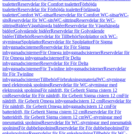
toaletter
Reservdelar för Comfort toaletter
Förhöjda
toaletter
Reservdelar för Förhöjda toaletter
Förlängda
toaletter
Comfort WC-sitsar
Reservdelar för Comfort WC-sitsar
WC-
sits
Reservdelar för WC-sits
WC-sittring
Reservdelar för WC-
sittring
Bidéer
Vägghängda bidéer
Reservdelar för Vägghängda
bidéer
Golvstående bidéer
Reservdelar för Golvstående
bidéer
Tillbehör
Reservdelar för Tillbehör
Spolplattor och WC-
styrningar
Spolplattor
Reservdelar för Spolplattor
För Sigma
inbyggnadscisterner
Reservdelar för För Sigma
inbyggnadscisterner
För Omega inbyggnadscisterner
Reservdelar för
För Omega inbyggnadscisterner
För Delta
inbyggnadscisterner
Reservdelar för För Delta
inbyggnadscisterner
För Twinline inbyggnadscisterner
Reservdelar
för För Twinline
inbyggnadscisterner
Tillbehör
Förbrukningsmaterial
WC-styrningar
med elektronisk spolning
Reservdelar för WC-styrningar med
elektronisk spolning
För nätdrift, för Geberit Sigma cistern 12
cm
Reservdelar för För nätdrift, för Geberit Sigma cistern 12 cm
För
nätdrift, för Geberit Omega inbyggnadscistern 12 cm
Reservdelar för
För nätdrift, för Geberit Omega inbyggnadscistern 12 cm
För
batteridrift, för Geberit Sigma cistern 12 cm
Reservdelar för För
batteridrift, för Geberit Sigma cistern 12 cm
WC-styrningar med
pneumatisk spolning
Reservdelar för WC-styrningar med pneumatisk
spolning
För dubbelspolning
Reservdelar för För dubbelspolning
För
enkelspolning
Reservdelar för För enkelspolning
Tillbehör för WC-