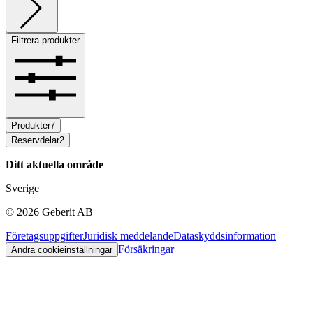
Filtrera produkter
Produkter
7
Reservdelar
2
Ditt aktuella område
Sverige
©
2026
Geberit AB
Företagsuppgifter
Juridisk meddelande
Dataskyddsinformation
Försäkringar
Ändra cookieinställningar