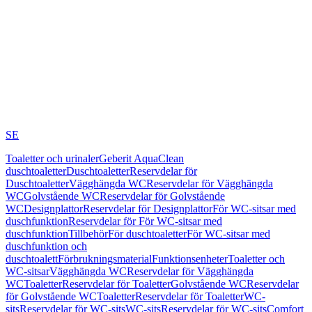
SE
Toaletter och urinaler
Geberit AquaClean
duschtoaletter
Duschtoaletter
Reservdelar för
Duschtoaletter
Vägghängda WC
Reservdelar för Vägghängda
WC
Golvstående WC
Reservdelar för Golvstående
WC
Designplattor
Reservdelar för Designplattor
För WC-sitsar med
duschfunktion
Reservdelar för För WC-sitsar med
duschfunktion
Tillbehör
För duschtoaletter
För WC-sitsar med
duschfunktion och
duschtoalett
Förbrukningsmaterial
Funktionsenheter
Toaletter och
WC-sitsar
Vägghängda WC
Reservdelar för Vägghängda
WC
Toaletter
Reservdelar för Toaletter
Golvstående WC
Reservdelar
för Golvstående WC
Toaletter
Reservdelar för Toaletter
WC-
sits
Reservdelar för WC-sits
WC-sits
Reservdelar för WC-sits
Comfort