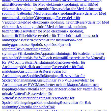
nätdrift
Reservdelar för Med elektronisk spolning, nätdrift
Med
elektronisk spolning, batteridrift
Reservdelar för Med elektronisk
spolning, batteridrift
Med pneumatisk spolning
Reservdelar för Med
pneumatisk spolning
Väggmontage
Reservdelar för
Väggmontage
Med elektronisk spolning, nätdrift
Reservdelar för Med
elektronisk spolning, nätdrift
Med elektronisk spolning,
batteridrift
Reservdelar för Med elektronisk spolning,
batteridrift
Tillbehör
Reservdelar för Tillbehör
Installations- och
ombyggnadssatser
Reservdelar för Installations- och
ombyggnadssatser
Spolrör, spolrörsböjar och
adaptrar
Täckplattor
Integrerade
styrningar
Fjärrkontroller
Apparatanslutningar för toaletter, urinaler
och bidéer
Vattenlås för WC och tvättställ
Reservdelar för Vattenlås
för WC och tvättställ
Anslutningsböjar
Reservdelar för
Anslutningsböjar
Rak anslutning
Reservdelar för Rak
anslutning
Anslutningssats
Reservdelar för
Anslutningssats
Spolrörsförlängningar
Reservdelar för
Spolrörsförlängningar
Anslutningar av PVC
Reservdelar för
Anslutningar av PVC
Manschetter och täckkåpor
Adapter- och
kopplingsdelar
Vattenlås för urinaler
Reservdelar för Vattenlås för
urinaler
Vattenlås
Reservdelar för
Vattenlås
Spolrörsförlängningar
Reservdelar för
Spolrörsförlängningar
Rak anslutning
Reservdelar för Rak
anslutning
Vattenlås för bidéer
Rak