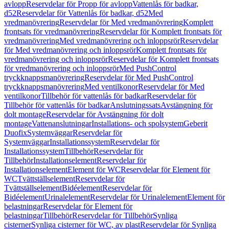
avlopp
Reservdelar för Propp för avlopp
Vattenlås för badkar,
d52
Reservdelar för Vattenlås för badkar, d52
Med
vredmanövrering
Reservdelar för Med vredmanövrering
Komplett
frontsats för vredmanövrering
Reservdelar för Komplett frontsats för
vredmanövrering
Med vredmanövrering och inloppsrör
Reservdelar
för Med vredmanövrering och inloppsrör
Komplett frontsats för
vredmanövrering och inloppsrör
Reservdelar för Komplett frontsats
för vredmanövrering och inloppsrör
Med PushControl
tryckknappsmanövrering
Reservdelar för Med PushControl
tryckknappsmanövrering
Med ventilkonor
Reservdelar för Med
ventilkonor
Tillbehör för vattenlås för badkar
Reservdelar för
Tillbehör för vattenlås för badkar
Anslutningssats
Avstängning för
dolt montage
Reservdelar för Avstängning för dolt
montage
Vattenanslutningar
Installations- och spolsystem
Geberit
Duofix
Systemväggar
Reservdelar för
Systemväggar
Installationssystem
Reservdelar för
Installationssystem
Tillbehör
Reservdelar för
Tillbehör
Installationselement
Reservdelar för
Installationselement
Element för WC
Reservdelar för Element för
WC
Tvättställselement
Reservdelar för
Tvättställselement
Bidéelement
Reservdelar för
Bidéelement
Urinalelement
Reservdelar för Urinalelement
Element för
belastningar
Reservdelar för Element för
belastningar
Tillbehör
Reservdelar för Tillbehör
Synliga
cisterner
Synliga cisterner för WC, av plast
Reservdelar för Synliga