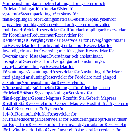
Värmeanslutningar
Tillbehör
Tätningar för systemrör och
rördelar
Tätningar för rördelar
Fästen för
systemrör
Systempackningar
Set skruv för
flänskopplingar
Förbrukningsmaterial
Geberit Mepla
Systemrör
tappvatten, multilayer
Reservdelar för Systemrör tappvatten,
multilayer
Rördelar
Reservdelar för Rördelar
Kopplingar
Reservdelar
för Kopplingar
Reduceringar
Reservdelar för
Reduceringar
Övergångsvinklar
Reservdelar för Övergångsvinklar
T-
rör
Reservdelar för T-rör
Invändig cirkulation
Reservdelar för
Invändig cirkulation
Övergångar ej löstagbara
Reservdelar för
Övergångar ej löstagbara
Övergångar och anslutningar,
löstagbara
Reservdelar för Övergångar och anslutningar,
löstagbara
Förslutningar
Reservdelar för
Förslutningar
Anslutningar
Reservdelar för Anslutningar
Fördelare
med gängad anslutning
Reservdelar för Fördelare med gängad
anslutning
Värmeanslutningar
Reservdelar för
Värmeanslutningar
Tillbehör
Tätningar för rörledningar och
rördelar
Rörfästen
Systempackningar
Set skruv för
flänskopplingar
Geberit Mapress Rostfritt Stål
Geberit Mapress
Rostfritt Stål
Reservdelar för Geberit Mapress Rostfritt Stål
Systemrör
1.4401
Reservdelar för Systemrör
1.4401
Rörnipplar
Muffar
Reservdelar för
Muffar
Reduceringar
Reservdelar för Reduceringar
Böjar
Reservdelar
för Böjar
T-rör
Reservdelar för T-rör
Invändig cirkulation
Reservdelar
för Invändig cirkulation
Övergångar ej löstagbara
Reservdelar för