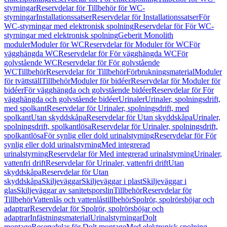
styrningar
Reservdelar för Tillbehör för WC-
styrningar
Installationssatser
Reservdelar för Installationssatser
För
WC-styrningar med elektronisk spolning
Reservdelar för För WC-
styrningar med elektronisk spolning
Geberit Monolith
moduler
Moduler för WC
Reservdelar för Moduler för WC
För
vägghängda WC
Reservdelar för För vägghängda WC
För
golvstående WC
Reservdelar för För golvstående
WC
Tillbehör
Reservdelar för Tillbehör
Förbrukningsmaterial
Moduler
för tvättställ
Tillbehör
Moduler för bidéer
Reservdelar för Moduler för
bidéer
För vägghängda och golvstående bidéer
Reservdelar för För
vägghängda och golvstående bidéer
Urinaler
Urinaler, spolningsdrift,
med spolkant
Reservdelar för Urinaler, spolningsdrift, med
spolkant
Utan skyddskåpa
Reservdelar för Utan skyddskåpa
Urinaler,
spolningsdrift, spolkantlösa
Reservdelar för Urinaler, spolningsdrift,
spolkantlösa
För synlig eller dold urinalstyrning
Reservdelar för För
synlig eller dold urinalstyrning
Med integrerad
urinalstyrning
Reservdelar för Med integrerad urinalstyrning
Urinaler,
vattenfri drift
Reservdelar för Urinaler, vattenfri drift
Utan
skyddskåpa
Reservdelar för Utan
skyddskåpa
Skiljeväggar
Skiljeväggar i plast
Skiljeväggar i
glas
Skiljeväggar av sanitetsporslin
Tillbehör
Reservdelar för
Tillbehör
Vattenlås och vattenlåstillbehör
Spolrör, spolrörsböjar och
adaptrar
Reservdelar för Spolrör, spolrörsböjar och
adaptrar
Infästningsmaterial
Urinalstyrningar
Dolt
montage
Reservdelar för Dolt montage
Med elektronisk spolning,