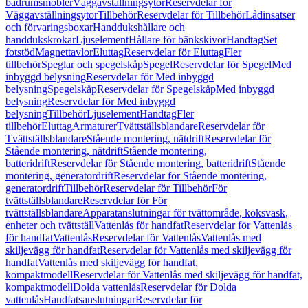
badrumsmöbler
Väggavställningsytor
Reservdelar för
Väggavställningsytor
Tillbehör
Reservdelar för Tillbehör
Lådinsatser
och förvaringsboxar
Handdukshållare och
handdukskrokar
Ljuselement
Hållare för bänkskivor
Handtag
Set
fotstöd
Magnettavlor
Eluttag
Reservdelar för Eluttag
Fler
tillbehör
Speglar och spegelskåp
Spegel
Reservdelar för Spegel
Med
inbyggd belysning
Reservdelar för Med inbyggd
belysning
Spegelskåp
Reservdelar för Spegelskåp
Med inbyggd
belysning
Reservdelar för Med inbyggd
belysning
Tillbehör
Ljuselement
Handtag
Fler
tillbehör
Eluttag
Armaturer
Tvättställsblandare
Reservdelar för
Tvättställsblandare
Stående montering, nätdrift
Reservdelar för
Stående montering, nätdrift
Stående montering,
batteridrift
Reservdelar för Stående montering, batteridrift
Stående
montering, generatordrift
Reservdelar för Stående montering,
generatordrift
Tillbehör
Reservdelar för Tillbehör
För
tvättställsblandare
Reservdelar för För
tvättställsblandare
Apparatanslutningar för tvättområde, köksvask,
enheter och tvättställ
Vattenlås för handfat
Reservdelar för Vattenlås
för handfat
Vattenlås
Reservdelar för Vattenlås
Vattenlås med
skiljevägg för handfat
Reservdelar för Vattenlås med skiljevägg för
handfat
Vattenlås med skiljevägg för handfat,
kompaktmodell
Reservdelar för Vattenlås med skiljevägg för handfat,
kompaktmodell
Dolda vattenlås
Reservdelar för Dolda
vattenlås
Handfatsanslutningar
Reservdelar för