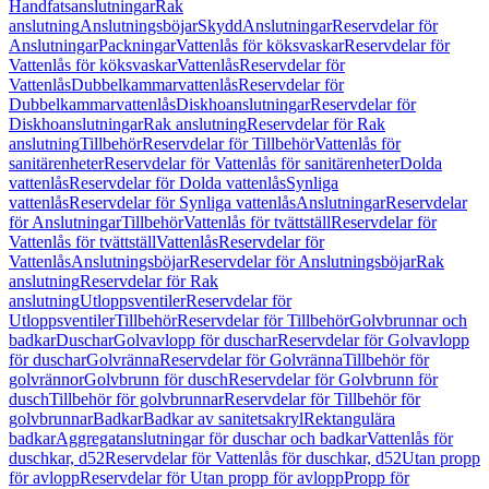
Handfatsanslutningar
Rak
anslutning
Anslutningsböjar
Skydd
Anslutningar
Reservdelar för
Anslutningar
Packningar
Vattenlås för köksvaskar
Reservdelar för
Vattenlås för köksvaskar
Vattenlås
Reservdelar för
Vattenlås
Dubbelkammarvattenlås
Reservdelar för
Dubbelkammarvattenlås
Diskhoanslutningar
Reservdelar för
Diskhoanslutningar
Rak anslutning
Reservdelar för Rak
anslutning
Tillbehör
Reservdelar för Tillbehör
Vattenlås för
sanitärenheter
Reservdelar för Vattenlås för sanitärenheter
Dolda
vattenlås
Reservdelar för Dolda vattenlås
Synliga
vattenlås
Reservdelar för Synliga vattenlås
Anslutningar
Reservdelar
för Anslutningar
Tillbehör
Vattenlås för tvättställ
Reservdelar för
Vattenlås för tvättställ
Vattenlås
Reservdelar för
Vattenlås
Anslutningsböjar
Reservdelar för Anslutningsböjar
Rak
anslutning
Reservdelar för Rak
anslutning
Utloppsventiler
Reservdelar för
Utloppsventiler
Tillbehör
Reservdelar för Tillbehör
Golvbrunnar och
badkar
Duschar
Golvavlopp för duschar
Reservdelar för Golvavlopp
för duschar
Golvränna
Reservdelar för Golvränna
Tillbehör för
golvrännor
Golvbrunn för dusch
Reservdelar för Golvbrunn för
dusch
Tillbehör för golvbrunnar
Reservdelar för Tillbehör för
golvbrunnar
Badkar
Badkar av sanitetsakryl
Rektangulära
badkar
Aggregatanslutningar för duschar och badkar
Vattenlås för
duschkar, d52
Reservdelar för Vattenlås för duschkar, d52
Utan propp
för avlopp
Reservdelar för Utan propp för avlopp
Propp för