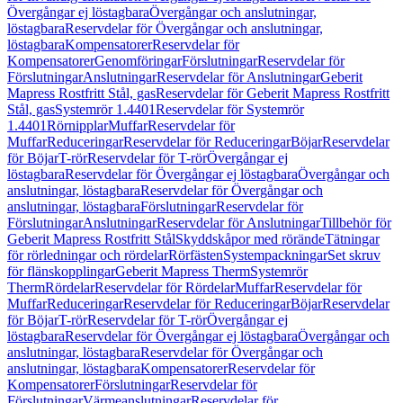
Övergångar ej löstagbara
Övergångar och anslutningar,
löstagbara
Reservdelar för Övergångar och anslutningar,
löstagbara
Kompensatorer
Reservdelar för
Kompensatorer
Genomföringar
Förslutningar
Reservdelar för
Förslutningar
Anslutningar
Reservdelar för Anslutningar
Geberit
Mapress Rostfritt Stål, gas
Reservdelar för Geberit Mapress Rostfritt
Stål, gas
Systemrör 1.4401
Reservdelar för Systemrör
1.4401
Rörnipplar
Muffar
Reservdelar för
Muffar
Reduceringar
Reservdelar för Reduceringar
Böjar
Reservdelar
för Böjar
T-rör
Reservdelar för T-rör
Övergångar ej
löstagbara
Reservdelar för Övergångar ej löstagbara
Övergångar och
anslutningar, löstagbara
Reservdelar för Övergångar och
anslutningar, löstagbara
Förslutningar
Reservdelar för
Förslutningar
Anslutningar
Reservdelar för Anslutningar
Tillbehör för
Geberit Mapress Rostfritt Stål
Skyddskåpor med rörände
Tätningar
för rörledningar och rördelar
Rörfästen
Systempackningar
Set skruv
för flänskopplingar
Geberit Mapress Therm
Systemrör
Therm
Rördelar
Reservdelar för Rördelar
Muffar
Reservdelar för
Muffar
Reduceringar
Reservdelar för Reduceringar
Böjar
Reservdelar
för Böjar
T-rör
Reservdelar för T-rör
Övergångar ej
löstagbara
Reservdelar för Övergångar ej löstagbara
Övergångar och
anslutningar, löstagbara
Reservdelar för Övergångar och
anslutningar, löstagbara
Kompensatorer
Reservdelar för
Kompensatorer
Förslutningar
Reservdelar för
Förslutningar
Värmeanslutningar
Reservdelar för