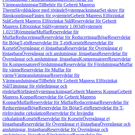
Värmeanslutningar
Tillbehör för Geberit Mapress
Therm
Skyddskåpor med rörände
Systempackningar
Set skruv för
flänskopplingar
Fästen för systemrör
Geberit Mapress Elförzinkat
Stål
Geberit Mapress Elförzinkat Stål
Reservdelar för Geberit
Mapress Elförzinkat Stål
Systemrör 1.0034
Systemrör
1.0215
Rörnipplar
Muffar
Reservdelar för
Muffar
Reduceringar
Reservdelar för Reduceringar
Böjar
Reservdelar
för Böjar
T-rör
Reservdelar för T-rör
Korsrör
Reservdelar för
Korsrör
Övergångar ej löstagbara
Reservdelar för Övergångar ej
löstagbara
Övergångar och anslutningar, löstagbara
Reservdelar för
Övergångar och anslutningar, löstagbara
Kompensatorer
Reservdelar
för Kompensatorer
Förslutningar
Reservdelar för Förslutningar
Muffar
för värme
Reservdelar för Muffar för
värme
Värmeanslutningar
Reservdelar för
Värmeanslutningar
Tillbehör för Geberit Mapress Elförzinkat
Stål
Tätningar för rörledningar och
rördelar
Rörfästen
Systempackningar
Geberit Mapress Koppar
Geberit
Mapress Koppar
Reservdelar för Geberit Mapress
Koppar
Muffar
Reservdelar för Muffar
Reduceringar
Reservdelar för
Reduceringar
Böjar
Reservdelar för Böjar
T-rör
Reservdelar för T-
rör
Invändig cirkulation
Reservdelar för Invändig
cirkulation
Korsrör
Reservdelar för Korsrör
Övergångar ej
löstagbara
Reservdelar för Övergångar ej löstagbara
Övergångar och
anslutningar, löstagbara
Reservdelar för Övergångar och
anslutningar, löstagbara
Förslutningar
Reservdelar för