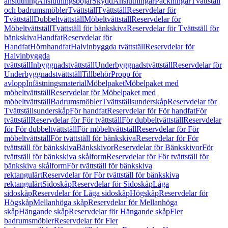
anslutning
Anslutningsböjar
Skydd
Anslutningar
Packningar
Tvättställ
och badrumsmöbler
Tvättställ
Tvättställ
Reservdelar för
Tvättställ
Dubbeltvättställ
Möbeltvättställ
Reservdelar för
Möbeltvättställ
Tvättställ för bänkskiva
Reservdelar för Tvättställ för
bänkskiva
Handfat
Reservdelar för
Handfat
Hörnhandfat
Halvinbyggda tvättställ
Reservdelar för
Halvinbyggda
tvättställ
Inbyggnadstvättställ
Underbyggnadstvättställ
Reservdelar för
Underbyggnadstvättställ
Tillbehör
Propp för
avlopp
Infästningsmaterial
Möbelpaket
Möbelpaket med
möbeltvättställ
Reservdelar för Möbelpaket med
möbeltvättställ
Badrumsmöbler
Tvättställsunderskåp
Reservdelar för
Tvättställsunderskåp
För handfat
Reservdelar för För handfat
För
tvättställ
Reservdelar för För tvättställ
För dubbeltvättställ
Reservdelar
för För dubbeltvättställ
För möbeltvättställ
Reservdelar för För
möbeltvättställ
För tvättställ för bänkskiva
Reservdelar för För
tvättställ för bänkskiva
Bänkskivor
Reservdelar för Bänkskivor
För
tvättställ för bänkskiva skålform
Reservdelar för För tvättställ för
bänkskiva skålform
För tvättställ för bänkskiva
rektangulärt
Reservdelar för För tvättställ för bänkskiva
rektangulärt
Sidoskåp
Reservdelar för Sidoskåp
Låga
sidoskåp
Reservdelar för Låga sidoskåp
Högskåp
Reservdelar för
Högskåp
Mellanhöga skåp
Reservdelar för Mellanhöga
skåp
Hängande skåp
Reservdelar för Hängande skåp
Fler
badrumsmöbler
Reservdelar för Fler