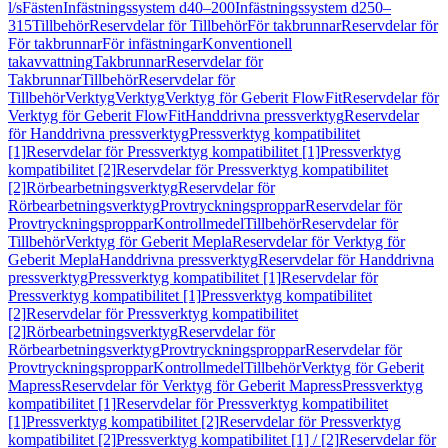
l/s
Fästen
Infästningssystem d40–200
Infästningssystem d250–
315
Tillbehör
Reservdelar för Tillbehör
För takbrunnar
Reservdelar för
För takbrunnar
För infästningar
Konventionell
takavvattning
Takbrunnar
Reservdelar för
Takbrunnar
Tillbehör
Reservdelar för
Tillbehör
Verktyg
Verktyg
Verktyg för Geberit FlowFit
Reservdelar för
Verktyg för Geberit FlowFit
Handdrivna pressverktyg
Reservdelar
för Handdrivna pressverktyg
Pressverktyg kompatibilitet
[1]
Reservdelar för Pressverktyg kompatibilitet [1]
Pressverktyg
kompatibilitet [2]
Reservdelar för Pressverktyg kompatibilitet
[2]
Rörbearbetningsverktyg
Reservdelar för
Rörbearbetningsverktyg
Provtryckningsproppar
Reservdelar för
Provtryckningsproppar
Kontrollmedel
Tillbehör
Reservdelar för
Tillbehör
Verktyg för Geberit Mepla
Reservdelar för Verktyg för
Geberit Mepla
Handdrivna pressverktyg
Reservdelar för Handdrivna
pressverktyg
Pressverktyg kompatibilitet [1]
Reservdelar för
Pressverktyg kompatibilitet [1]
Pressverktyg kompatibilitet
[2]
Reservdelar för Pressverktyg kompatibilitet
[2]
Rörbearbetningsverktyg
Reservdelar för
Rörbearbetningsverktyg
Provtryckningsproppar
Reservdelar för
Provtryckningsproppar
Kontrollmedel
Tillbehör
Verktyg för Geberit
Mapress
Reservdelar för Verktyg för Geberit Mapress
Pressverktyg
kompatibilitet [1]
Reservdelar för Pressverktyg kompatibilitet
[1]
Pressverktyg kompatibilitet [2]
Reservdelar för Pressverktyg
kompatibilitet [2]
Pressverktyg kompatibilitet [1] / [2]
Reservdelar för