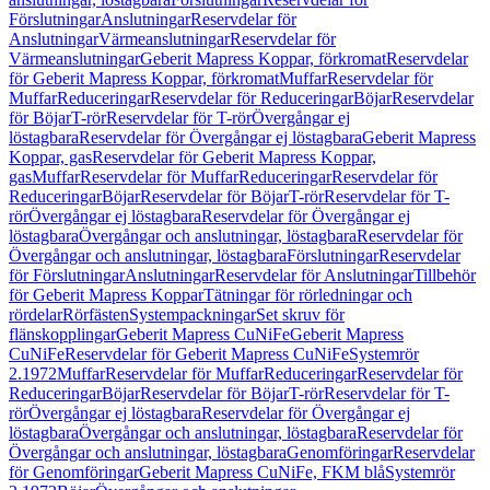
Förslutningar
Anslutningar
Reservdelar för
Anslutningar
Värmeanslutningar
Reservdelar för
Värmeanslutningar
Geberit Mapress Koppar, förkromat
Reservdelar
för Geberit Mapress Koppar, förkromat
Muffar
Reservdelar för
Muffar
Reduceringar
Reservdelar för Reduceringar
Böjar
Reservdelar
för Böjar
T-rör
Reservdelar för T-rör
Övergångar ej
löstagbara
Reservdelar för Övergångar ej löstagbara
Geberit Mapress
Koppar, gas
Reservdelar för Geberit Mapress Koppar,
gas
Muffar
Reservdelar för Muffar
Reduceringar
Reservdelar för
Reduceringar
Böjar
Reservdelar för Böjar
T-rör
Reservdelar för T-
rör
Övergångar ej löstagbara
Reservdelar för Övergångar ej
löstagbara
Övergångar och anslutningar, löstagbara
Reservdelar för
Övergångar och anslutningar, löstagbara
Förslutningar
Reservdelar
för Förslutningar
Anslutningar
Reservdelar för Anslutningar
Tillbehör
för Geberit Mapress Koppar
Tätningar för rörledningar och
rördelar
Rörfästen
Systempackningar
Set skruv för
flänskopplingar
Geberit Mapress CuNiFe
Geberit Mapress
CuNiFe
Reservdelar för Geberit Mapress CuNiFe
Systemrör
2.1972
Muffar
Reservdelar för Muffar
Reduceringar
Reservdelar för
Reduceringar
Böjar
Reservdelar för Böjar
T-rör
Reservdelar för T-
rör
Övergångar ej löstagbara
Reservdelar för Övergångar ej
löstagbara
Övergångar och anslutningar, löstagbara
Reservdelar för
Övergångar och anslutningar, löstagbara
Genomföringar
Reservdelar
för Genomföringar
Geberit Mapress CuNiFe, FKM blå
Systemrör