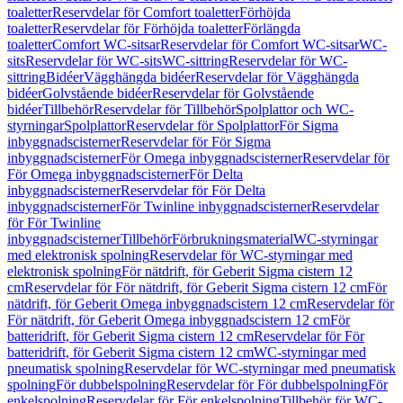
toaletter
Reservdelar för Comfort toaletter
Förhöjda
toaletter
Reservdelar för Förhöjda toaletter
Förlängda
toaletter
Comfort WC-sitsar
Reservdelar för Comfort WC-sitsar
WC-
sits
Reservdelar för WC-sits
WC-sittring
Reservdelar för WC-
sittring
Bidéer
Vägghängda bidéer
Reservdelar för Vägghängda
bidéer
Golvstående bidéer
Reservdelar för Golvstående
bidéer
Tillbehör
Reservdelar för Tillbehör
Spolplattor och WC-
styrningar
Spolplattor
Reservdelar för Spolplattor
För Sigma
inbyggnadscisterner
Reservdelar för För Sigma
inbyggnadscisterner
För Omega inbyggnadscisterner
Reservdelar för
För Omega inbyggnadscisterner
För Delta
inbyggnadscisterner
Reservdelar för För Delta
inbyggnadscisterner
För Twinline inbyggnadscisterner
Reservdelar
för För Twinline
inbyggnadscisterner
Tillbehör
Förbrukningsmaterial
WC-styrningar
med elektronisk spolning
Reservdelar för WC-styrningar med
elektronisk spolning
För nätdrift, för Geberit Sigma cistern 12
cm
Reservdelar för För nätdrift, för Geberit Sigma cistern 12 cm
För
nätdrift, för Geberit Omega inbyggnadscistern 12 cm
Reservdelar för
För nätdrift, för Geberit Omega inbyggnadscistern 12 cm
För
batteridrift, för Geberit Sigma cistern 12 cm
Reservdelar för För
batteridrift, för Geberit Sigma cistern 12 cm
WC-styrningar med
pneumatisk spolning
Reservdelar för WC-styrningar med pneumatisk
spolning
För dubbelspolning
Reservdelar för För dubbelspolning
För
enkelspolning
Reservdelar för För enkelspolning
Tillbehör för WC-