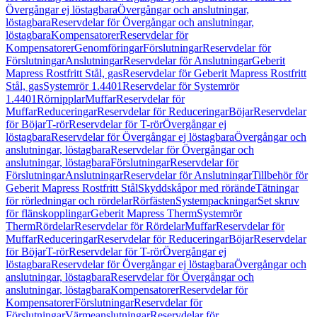
Övergångar ej löstagbara
Övergångar och anslutningar,
löstagbara
Reservdelar för Övergångar och anslutningar,
löstagbara
Kompensatorer
Reservdelar för
Kompensatorer
Genomföringar
Förslutningar
Reservdelar för
Förslutningar
Anslutningar
Reservdelar för Anslutningar
Geberit
Mapress Rostfritt Stål, gas
Reservdelar för Geberit Mapress Rostfritt
Stål, gas
Systemrör 1.4401
Reservdelar för Systemrör
1.4401
Rörnipplar
Muffar
Reservdelar för
Muffar
Reduceringar
Reservdelar för Reduceringar
Böjar
Reservdelar
för Böjar
T-rör
Reservdelar för T-rör
Övergångar ej
löstagbara
Reservdelar för Övergångar ej löstagbara
Övergångar och
anslutningar, löstagbara
Reservdelar för Övergångar och
anslutningar, löstagbara
Förslutningar
Reservdelar för
Förslutningar
Anslutningar
Reservdelar för Anslutningar
Tillbehör för
Geberit Mapress Rostfritt Stål
Skyddskåpor med rörände
Tätningar
för rörledningar och rördelar
Rörfästen
Systempackningar
Set skruv
för flänskopplingar
Geberit Mapress Therm
Systemrör
Therm
Rördelar
Reservdelar för Rördelar
Muffar
Reservdelar för
Muffar
Reduceringar
Reservdelar för Reduceringar
Böjar
Reservdelar
för Böjar
T-rör
Reservdelar för T-rör
Övergångar ej
löstagbara
Reservdelar för Övergångar ej löstagbara
Övergångar och
anslutningar, löstagbara
Reservdelar för Övergångar och
anslutningar, löstagbara
Kompensatorer
Reservdelar för
Kompensatorer
Förslutningar
Reservdelar för
Förslutningar
Värmeanslutningar
Reservdelar för