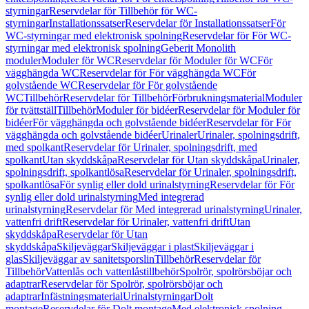
styrningar
Reservdelar för Tillbehör för WC-
styrningar
Installationssatser
Reservdelar för Installationssatser
För
WC-styrningar med elektronisk spolning
Reservdelar för För WC-
styrningar med elektronisk spolning
Geberit Monolith
moduler
Moduler för WC
Reservdelar för Moduler för WC
För
vägghängda WC
Reservdelar för För vägghängda WC
För
golvstående WC
Reservdelar för För golvstående
WC
Tillbehör
Reservdelar för Tillbehör
Förbrukningsmaterial
Moduler
för tvättställ
Tillbehör
Moduler för bidéer
Reservdelar för Moduler för
bidéer
För vägghängda och golvstående bidéer
Reservdelar för För
vägghängda och golvstående bidéer
Urinaler
Urinaler, spolningsdrift,
med spolkant
Reservdelar för Urinaler, spolningsdrift, med
spolkant
Utan skyddskåpa
Reservdelar för Utan skyddskåpa
Urinaler,
spolningsdrift, spolkantlösa
Reservdelar för Urinaler, spolningsdrift,
spolkantlösa
För synlig eller dold urinalstyrning
Reservdelar för För
synlig eller dold urinalstyrning
Med integrerad
urinalstyrning
Reservdelar för Med integrerad urinalstyrning
Urinaler,
vattenfri drift
Reservdelar för Urinaler, vattenfri drift
Utan
skyddskåpa
Reservdelar för Utan
skyddskåpa
Skiljeväggar
Skiljeväggar i plast
Skiljeväggar i
glas
Skiljeväggar av sanitetsporslin
Tillbehör
Reservdelar för
Tillbehör
Vattenlås och vattenlåstillbehör
Spolrör, spolrörsböjar och
adaptrar
Reservdelar för Spolrör, spolrörsböjar och
adaptrar
Infästningsmaterial
Urinalstyrningar
Dolt
montage
Reservdelar för Dolt montage
Med elektronisk spolning,