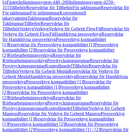
l/s
Fästen
Infästningssystem d40–200
Infästningssystem d250–
315
Tillbehör
Reservdelar för Tillbehör
För takbrunnar
Reservdelar för
För takbrunnar
För infästningar
Konventionell
takavvattning
Takbrunnar
Reservdelar för
Takbrunnar
Tillbehör
Reservdelar för
Tillbehör
Verktyg
Verktyg
Verktyg för Geberit FlowFit
Reservdelar för
Verktyg för Geberit FlowFit
Handdrivna pressverktyg
Reservdelar
för Handdrivna pressverktyg
Pressverktyg kompatibilitet
[1]
Reservdelar för Pressverktyg kompatibilitet [1]
Pressverktyg
kompatibilitet [2]
Reservdelar för Pressverktyg kompatibilitet
[2]
Rörbearbetningsverktyg
Reservdelar för
Rörbearbetningsverktyg
Provtryckningsproppar
Reservdelar för
Provtryckningsproppar
Kontrollmedel
Tillbehör
Reservdelar för
Tillbehör
Verktyg för Geberit Mepla
Reservdelar för Verktyg för
Geberit Mepla
Handdrivna pressverktyg
Reservdelar för Handdrivna
pressverktyg
Pressverktyg kompatibilitet [1]
Reservdelar för
Pressverktyg kompatibilitet [1]
Pressverktyg kompatibilitet
[2]
Reservdelar för Pressverktyg kompatibilitet
[2]
Rörbearbetningsverktyg
Reservdelar för
Rörbearbetningsverktyg
Provtryckningsproppar
Reservdelar för
Provtryckningsproppar
Kontrollmedel
Tillbehör
Verktyg för Geberit
Mapress
Reservdelar för Verktyg för Geberit Mapress
Pressverktyg
kompatibilitet [1]
Reservdelar för Pressverktyg kompatibilitet
[1]
Pressverktyg kompatibilitet [2]
Reservdelar för Pressverktyg
kompatibilitet [2]
Pressverktyg kompatibilitet [1] / [2]
Reservdelar för