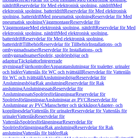
nätdrift
Reservdelar för Med elektronisk spolning, nätdrift
Med
elektronisk spolning, batteridrift
Reservdelar för Med elektronisk
spolning, batteridrift
Med pneumatisk spolning
Reservdelar för Med
pneumatisk spolning
Väggmontage
Reservdelar för
Väggmontage
Med elektronisk spolning, nätdrift
Reservdelar för Med
elektronisk spolning, nätdrift
Med elektronisk spolning,
batteridrift
Reservdelar för Med elektronisk spolning,
batteridrift
Tillbehör
Reservdelar för Tillbehör
Installations- och
ombyggnadssatser
Reservdelar för Installations- och
ombyggnadssatser
Spolrör, spolrörsböjar och
adaptrar
Täckplattor
Integrerade
styrningar
Fjärrkontroller
Apparatanslutningar för toaletter, urinaler
och bidéer
Vattenlås för WC och tvättställ
Reservdelar för Vattenlås
för WC och tvättställ
Anslutningsböjar
Reservdelar för
Anslutningsböjar
Rak anslutning
Reservdelar för Rak
anslutning
Anslutningssats
Reservdelar för
Anslutningssats
Spolrörsförlängningar
Reservdelar för
Spolrörsförlängningar
Anslutningar av PVC
Reservdelar för
Anslutningar av PVC
Manschetter och täckkåpor
Adapter- och
kopplingsdelar
Vattenlås för urinaler
Reservdelar för Vattenlås för
urinaler
Vattenlås
Reservdelar för
Vattenlås
Spolrörsförlängningar
Reservdelar för
Spolrörsförlängningar
Rak anslutning
Reservdelar för Rak
anslutning
Vattenlås för bidéer
Rak