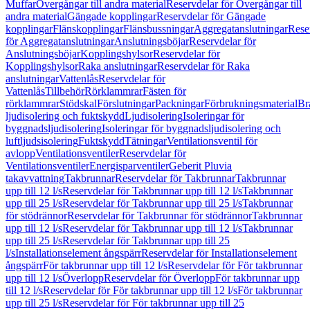
Muffar
Övergångar till andra material
Reservdelar för Övergångar till
andra material
Gängade kopplingar
Reservdelar för Gängade
kopplingar
Flänskopplingar
Flänsbussningar
Aggregatanslutningar
Rese
för Aggregatanslutningar
Anslutningsböjar
Reservdelar för
Anslutningsböjar
Kopplingshylsor
Reservdelar för
Kopplingshylsor
Raka anslutningar
Reservdelar för Raka
anslutningar
Vattenlås
Reservdelar för
Vattenlås
Tillbehör
Rörklammrar
Fästen för
rörklammrar
Stödskal
Förslutningar
Packningar
Förbrukningsmaterial
Br
ljudisolering och fuktskydd
Ljudisolering
Isoleringar för
byggnadsljudisolering
Isoleringar för byggnadsljudisolering och
luftljudsisolering
Fuktskydd
Tätningar
Ventilationsventil för
avlopp
Ventilationsventiler
Reservdelar för
Ventilationsventiler
Energisparventiler
Geberit Pluvia
takavvattning
Takbrunnar
Reservdelar för Takbrunnar
Takbrunnar
upp till 12 l/s
Reservdelar för Takbrunnar upp till 12 l/s
Takbrunnar
upp till 25 l/s
Reservdelar för Takbrunnar upp till 25 l/s
Takbrunnar
för stödrännor
Reservdelar för Takbrunnar för stödrännor
Takbrunnar
upp till 12 l/s
Reservdelar för Takbrunnar upp till 12 l/s
Takbrunnar
upp till 25 l/s
Reservdelar för Takbrunnar upp till 25
l/s
Installationselement ångspärr
Reservdelar för Installationselement
ångspärr
För takbrunnar upp till 12 l/s
Reservdelar för För takbrunnar
upp till 12 l/s
Överlopp
Reservdelar för Överlopp
För takbrunnar upp
till 12 l/s
Reservdelar för För takbrunnar upp till 12 l/s
För takbrunnar
upp till 25 l/s
Reservdelar för För takbrunnar upp till 25