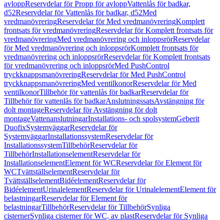
avlopp
Reservdelar för Propp för avlopp
Vattenlås för badkar,
d52
Reservdelar för Vattenlås för badkar, d52
Med
vredmanövrering
Reservdelar för Med vredmanövrering
Komplett
frontsats för vredmanövrering
Reservdelar för Komplett frontsats för
vredmanövrering
Med vredmanövrering och inloppsrör
Reservdelar
för Med vredmanövrering och inloppsrör
Komplett frontsats för
vredmanövrering och inloppsrör
Reservdelar för Komplett frontsats
för vredmanövrering och inloppsrör
Med PushControl
tryckknappsmanövrering
Reservdelar för Med PushControl
tryckknappsmanövrering
Med ventilkonor
Reservdelar för Med
ventilkonor
Tillbehör för vattenlås för badkar
Reservdelar för
Tillbehör för vattenlås för badkar
Anslutningssats
Avstängning för
dolt montage
Reservdelar för Avstängning för dolt
montage
Vattenanslutningar
Installations- och spolsystem
Geberit
Duofix
Systemväggar
Reservdelar för
Systemväggar
Installationssystem
Reservdelar för
Installationssystem
Tillbehör
Reservdelar för
Tillbehör
Installationselement
Reservdelar för
Installationselement
Element för WC
Reservdelar för Element för
WC
Tvättställselement
Reservdelar för
Tvättställselement
Bidéelement
Reservdelar för
Bidéelement
Urinalelement
Reservdelar för Urinalelement
Element för
belastningar
Reservdelar för Element för
belastningar
Tillbehör
Reservdelar för Tillbehör
Synliga
cisterner
Synliga cisterner för WC, av plast
Reservdelar för Synliga