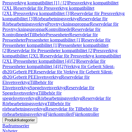
Pressverktyg kompatibilitet [1] / [2]
Pressverktyg kompatibilitet
[2XL]
Reservdelar för Pressverktyg kompatibilitet
[2XL]
Pressverktyg kompatibilitet [3]
Reservdelar för Pressverktyg
kompatibilitet [3]
Rörbearbetningsverktyg
Reservdelar för
Rörbearbetningsverktyg
Provtryckningsproppar
Reservdelar för
Provtryckningsproppar
Kontrollmedel
Reservdelar för
Kontrollmedel
Tillbehör
Pressenheter
Reservdelar för
Pressenheter
Pressenheter kompatibilitet [1]
Reservdelar för
Pressenheter kompatibilitet [1]
Pressenheter kompatibilitet
[2]
Reservdelar för Pressenheter kompatibilitet [2]
Pressverktyg
kompatibilitet [2XL]
Reservdelar för Pressverktyg kompatibilitet
[2XL]
Pressenheter kompatibilitet [4]/[2]
Reservdelar för
Pressenheter kompatibilitet [4]/[2]
Verktyg för Geberit Silent-
db20/Geberit PE
Reservdelar för Verktyg för Geberit Silent-
db20/Geberit PE
Elsvetsverktyg
Reservdelar för
Elsvetsverktyg
Tillbehör för
Elsvetsverktyg
Spegelsvetsverktyg
Reservdelar för
Spegelsvetsverktyg
Tillbehör för
spegelsvetsverktyg
Rörbearbetningsverktyg
Reservdelar för
Rörbearbetningsverktyg
Tillbehör för
rörbearbetningsverktyg
Reservdelar för Tillbehör för
rörbearbetningsverktyg
Fjärrkontroller
Fjärrkontroller
Produktkategorier
Badrumsserier
Nyheter