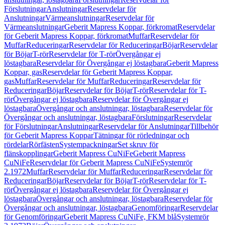
Förslutningar
Anslutningar
Reservdelar för
Anslutningar
Värmeanslutningar
Reservdelar för
Värmeanslutningar
Geberit Mapress Koppar, förkromat
Reservdelar
för Geberit Mapress Koppar, förkromat
Muffar
Reservdelar för
Muffar
Reduceringar
Reservdelar för Reduceringar
Böjar
Reservdelar
för Böjar
T-rör
Reservdelar för T-rör
Övergångar ej
löstagbara
Reservdelar för Övergångar ej löstagbara
Geberit Mapress
Koppar, gas
Reservdelar för Geberit Mapress Koppar,
gas
Muffar
Reservdelar för Muffar
Reduceringar
Reservdelar för
Reduceringar
Böjar
Reservdelar för Böjar
T-rör
Reservdelar för T-
rör
Övergångar ej löstagbara
Reservdelar för Övergångar ej
löstagbara
Övergångar och anslutningar, löstagbara
Reservdelar för
Övergångar och anslutningar, löstagbara
Förslutningar
Reservdelar
för Förslutningar
Anslutningar
Reservdelar för Anslutningar
Tillbehör
för Geberit Mapress Koppar
Tätningar för rörledningar och
rördelar
Rörfästen
Systempackningar
Set skruv för
flänskopplingar
Geberit Mapress CuNiFe
Geberit Mapress
CuNiFe
Reservdelar för Geberit Mapress CuNiFe
Systemrör
2.1972
Muffar
Reservdelar för Muffar
Reduceringar
Reservdelar för
Reduceringar
Böjar
Reservdelar för Böjar
T-rör
Reservdelar för T-
rör
Övergångar ej löstagbara
Reservdelar för Övergångar ej
löstagbara
Övergångar och anslutningar, löstagbara
Reservdelar för
Övergångar och anslutningar, löstagbara
Genomföringar
Reservdelar
för Genomföringar
Geberit Mapress CuNiFe, FKM blå
Systemrör