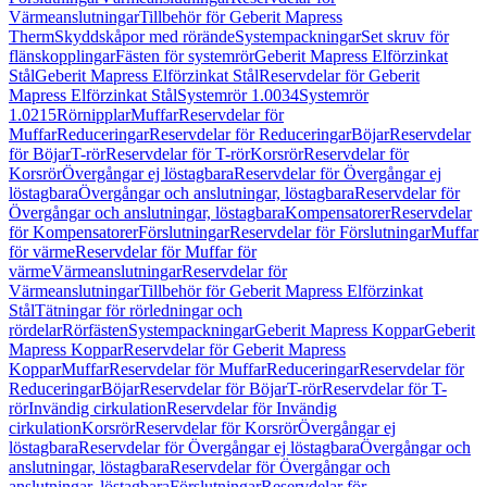
Värmeanslutningar
Tillbehör för Geberit Mapress
Therm
Skyddskåpor med rörände
Systempackningar
Set skruv för
flänskopplingar
Fästen för systemrör
Geberit Mapress Elförzinkat
Stål
Geberit Mapress Elförzinkat Stål
Reservdelar för Geberit
Mapress Elförzinkat Stål
Systemrör 1.0034
Systemrör
1.0215
Rörnipplar
Muffar
Reservdelar för
Muffar
Reduceringar
Reservdelar för Reduceringar
Böjar
Reservdelar
för Böjar
T-rör
Reservdelar för T-rör
Korsrör
Reservdelar för
Korsrör
Övergångar ej löstagbara
Reservdelar för Övergångar ej
löstagbara
Övergångar och anslutningar, löstagbara
Reservdelar för
Övergångar och anslutningar, löstagbara
Kompensatorer
Reservdelar
för Kompensatorer
Förslutningar
Reservdelar för Förslutningar
Muffar
för värme
Reservdelar för Muffar för
värme
Värmeanslutningar
Reservdelar för
Värmeanslutningar
Tillbehör för Geberit Mapress Elförzinkat
Stål
Tätningar för rörledningar och
rördelar
Rörfästen
Systempackningar
Geberit Mapress Koppar
Geberit
Mapress Koppar
Reservdelar för Geberit Mapress
Koppar
Muffar
Reservdelar för Muffar
Reduceringar
Reservdelar för
Reduceringar
Böjar
Reservdelar för Böjar
T-rör
Reservdelar för T-
rör
Invändig cirkulation
Reservdelar för Invändig
cirkulation
Korsrör
Reservdelar för Korsrör
Övergångar ej
löstagbara
Reservdelar för Övergångar ej löstagbara
Övergångar och
anslutningar, löstagbara
Reservdelar för Övergångar och
anslutningar, löstagbara
Förslutningar
Reservdelar för