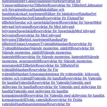
badrumsmöbler
Väggavställningsytor
Reservdelar för
Väggavställningsytor
Tillbehör
Reservdelar för Tillbehör
Lådinsatser
och förvaringsboxar
Handdukshållare och
handdukskrokar
Ljuselement
Hållare för bänkskivor
Handtag
Set
fotstöd
Magnettavlor
Eluttag
Reservdelar för Eluttag
Fler
tillbehör
Speglar och spegelskåp
Spegel
Reservdelar för Spegel
Med
inbyggd belysning
Reservdelar för Med inbyggd
belysning
Spegelskåp
Reservdelar för Spegelskåp
Med inbyggd
belysning
Reservdelar för Med inbyggd
belysning
Tillbehör
Ljuselement
Handtag
Fler
tillbehör
Eluttag
Armaturer
Tvättställsblandare
Reservdelar för
Tvättställsblandare
Stående montering, nätdrift
Reservdelar för
Stående montering, nätdrift
Stående montering,
batteridrift
Reservdelar för Stående montering, batteridrift
Stående
montering, generatordrift
Reservdelar för Stående montering,
generatordrift
Tillbehör
Reservdelar för Tillbehör
För
tvättställsblandare
Reservdelar för För
tvättställsblandare
Apparatanslutningar för tvättområde, köksvask,
enheter och tvättställ
Vattenlås för handfat
Reservdelar för Vattenlås
för handfat
Vattenlås
Reservdelar för Vattenlås
Vattenlås med
skiljevägg för handfat
Reservdelar för Vattenlås med skiljevägg för
handfat
Vattenlås med skiljevägg för handfat,
kompaktmodell
Reservdelar för Vattenlås med skiljevägg för handfat,
kompaktmodell
Dolda vattenlås
Reservdelar för Dolda
vattenlås
Handfatsanslutningar
Reservdelar för