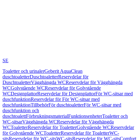
SE
Toaletter och urinaler
Geberit AquaClean
duschtoaletter
Duschtoaletter
Reservdelar för
Duschtoaletter
Vägghängda WC
Reservdelar för Vägghängda
WC
Golvstående WC
Reservdelar för Golvstående
WC
Designplattor
Reservdelar för Designplattor
För WC-sitsar med
duschfunktion
Reservdelar för För WC-sitsar med
duschfunktion
Tillbehör
För duschtoaletter
För WC-sitsar med
duschfunktion och
duschtoalett
Förbrukningsmaterial
Funktionsenheter
Toaletter och
WC-sitsar
Vägghängda WC
Reservdelar för Vägghängda
WC
Toaletter
Reservdelar för Toaletter
Golvstående WC
Reservdelar
för Golvstående WC
Toaletter
Reservdelar för Toaletter
WC-
sits
Reservdelar för WC-sits
WC-sits
Reservdelar för WC-sits
Comfort