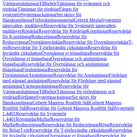
Värmeanslutningar
Tillbehör
Tätningar för systemrör och
rördelar
Tätningar för rördelar
Fästen för
systemrör
Systempackningar
Set skruv för
flänskopplingar
Förbrukningsmaterial
Geberit Mepla
Systemrör
tappvatten, multilayer
Reservdelar för Systemrör tappvatten,
multilayer
Rördelar
Reservdelar för Rördelar
Kopplingar
Reservdelar
för Kopplingar
Reduceringar
Reservdelar för
Reduceringar
Övergångsvinklar
Reservdelar för Övergångsvinklar
T-
rör
Reservdelar för T-rör
Invändig cirkulation
Reservdelar för
Invändig cirkulation
Övergångar ej löstagbara
Reservdelar för
Övergångar ej löstagbara
Övergångar och anslutningar,
löstagbara
Reservdelar för Övergångar och anslutningar,
löstagbara
Förslutningar
Reservdelar för
Förslutningar
Anslutningar
Reservdelar för Anslutningar
Fördelare
med gängad anslutning
Reservdelar för Fördelare med gängad
anslutning
Värmeanslutningar
Reservdelar för
Värmeanslutningar
Tillbehör
Tätningar för rörledningar och
rördelar
Rörfästen
Systempackningar
Set skruv för
flänskopplingar
Geberit Mapress Rostfritt Stål
Geberit Mapress
Rostfritt Stål
Reservdelar för Geberit Mapress Rostfritt Stål
Systemrör
1.4401
Reservdelar för Systemrör
1.4401
Rörnipplar
Muffar
Reservdelar för
Muffar
Reduceringar
Reservdelar för Reduceringar
Böjar
Reservdelar
för Böjar
T-rör
Reservdelar för T-rör
Invändig cirkulation
Reservdelar
för Invändig cirkulation
Övergångar ej löstagbara
Reservdelar för