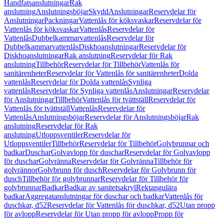
Handfatsanslutningar
Rak
anslutning
Anslutningsböjar
Skydd
Anslutningar
Reservdelar för
Anslutningar
Packningar
Vattenlås för köksvaskar
Reservdelar för
Vattenlås för köksvaskar
Vattenlås
Reservdelar för
Vattenlås
Dubbelkammarvattenlås
Reservdelar för
Dubbelkammarvattenlås
Diskhoanslutningar
Reservdelar för
Diskhoanslutningar
Rak anslutning
Reservdelar för Rak
anslutning
Tillbehör
Reservdelar för Tillbehör
Vattenlås för
sanitärenheter
Reservdelar för Vattenlås för sanitärenheter
Dolda
vattenlås
Reservdelar för Dolda vattenlås
Synliga
vattenlås
Reservdelar för Synliga vattenlås
Anslutningar
Reservdelar
för Anslutningar
Tillbehör
Vattenlås för tvättställ
Reservdelar för
Vattenlås för tvättställ
Vattenlås
Reservdelar för
Vattenlås
Anslutningsböjar
Reservdelar för Anslutningsböjar
Rak
anslutning
Reservdelar för Rak
anslutning
Utloppsventiler
Reservdelar för
Utloppsventiler
Tillbehör
Reservdelar för Tillbehör
Golvbrunnar och
badkar
Duschar
Golvavlopp för duschar
Reservdelar för Golvavlopp
för duschar
Golvränna
Reservdelar för Golvränna
Tillbehör för
golvrännor
Golvbrunn för dusch
Reservdelar för Golvbrunn för
dusch
Tillbehör för golvbrunnar
Reservdelar för Tillbehör för
golvbrunnar
Badkar
Badkar av sanitetsakryl
Rektangulära
badkar
Aggregatanslutningar för duschar och badkar
Vattenlås för
duschkar, d52
Reservdelar för Vattenlås för duschkar, d52
Utan propp
för avlopp
Reservdelar för Utan propp för avlopp
Propp för