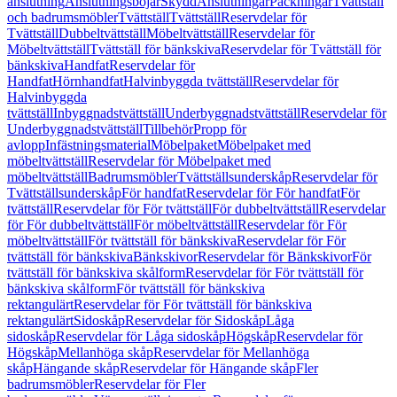
anslutning
Anslutningsböjar
Skydd
Anslutningar
Packningar
Tvättställ
och badrumsmöbler
Tvättställ
Tvättställ
Reservdelar för
Tvättställ
Dubbeltvättställ
Möbeltvättställ
Reservdelar för
Möbeltvättställ
Tvättställ för bänkskiva
Reservdelar för Tvättställ för
bänkskiva
Handfat
Reservdelar för
Handfat
Hörnhandfat
Halvinbyggda tvättställ
Reservdelar för
Halvinbyggda
tvättställ
Inbyggnadstvättställ
Underbyggnadstvättställ
Reservdelar för
Underbyggnadstvättställ
Tillbehör
Propp för
avlopp
Infästningsmaterial
Möbelpaket
Möbelpaket med
möbeltvättställ
Reservdelar för Möbelpaket med
möbeltvättställ
Badrumsmöbler
Tvättställsunderskåp
Reservdelar för
Tvättställsunderskåp
För handfat
Reservdelar för För handfat
För
tvättställ
Reservdelar för För tvättställ
För dubbeltvättställ
Reservdelar
för För dubbeltvättställ
För möbeltvättställ
Reservdelar för För
möbeltvättställ
För tvättställ för bänkskiva
Reservdelar för För
tvättställ för bänkskiva
Bänkskivor
Reservdelar för Bänkskivor
För
tvättställ för bänkskiva skålform
Reservdelar för För tvättställ för
bänkskiva skålform
För tvättställ för bänkskiva
rektangulärt
Reservdelar för För tvättställ för bänkskiva
rektangulärt
Sidoskåp
Reservdelar för Sidoskåp
Låga
sidoskåp
Reservdelar för Låga sidoskåp
Högskåp
Reservdelar för
Högskåp
Mellanhöga skåp
Reservdelar för Mellanhöga
skåp
Hängande skåp
Reservdelar för Hängande skåp
Fler
badrumsmöbler
Reservdelar för Fler