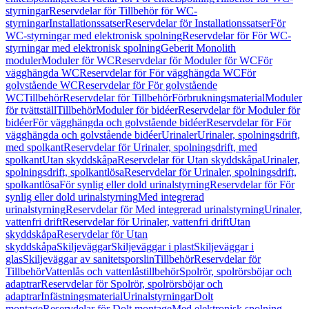
styrningar
Reservdelar för Tillbehör för WC-
styrningar
Installationssatser
Reservdelar för Installationssatser
För
WC-styrningar med elektronisk spolning
Reservdelar för För WC-
styrningar med elektronisk spolning
Geberit Monolith
moduler
Moduler för WC
Reservdelar för Moduler för WC
För
vägghängda WC
Reservdelar för För vägghängda WC
För
golvstående WC
Reservdelar för För golvstående
WC
Tillbehör
Reservdelar för Tillbehör
Förbrukningsmaterial
Moduler
för tvättställ
Tillbehör
Moduler för bidéer
Reservdelar för Moduler för
bidéer
För vägghängda och golvstående bidéer
Reservdelar för För
vägghängda och golvstående bidéer
Urinaler
Urinaler, spolningsdrift,
med spolkant
Reservdelar för Urinaler, spolningsdrift, med
spolkant
Utan skyddskåpa
Reservdelar för Utan skyddskåpa
Urinaler,
spolningsdrift, spolkantlösa
Reservdelar för Urinaler, spolningsdrift,
spolkantlösa
För synlig eller dold urinalstyrning
Reservdelar för För
synlig eller dold urinalstyrning
Med integrerad
urinalstyrning
Reservdelar för Med integrerad urinalstyrning
Urinaler,
vattenfri drift
Reservdelar för Urinaler, vattenfri drift
Utan
skyddskåpa
Reservdelar för Utan
skyddskåpa
Skiljeväggar
Skiljeväggar i plast
Skiljeväggar i
glas
Skiljeväggar av sanitetsporslin
Tillbehör
Reservdelar för
Tillbehör
Vattenlås och vattenlåstillbehör
Spolrör, spolrörsböjar och
adaptrar
Reservdelar för Spolrör, spolrörsböjar och
adaptrar
Infästningsmaterial
Urinalstyrningar
Dolt
montage
Reservdelar för Dolt montage
Med elektronisk spolning,