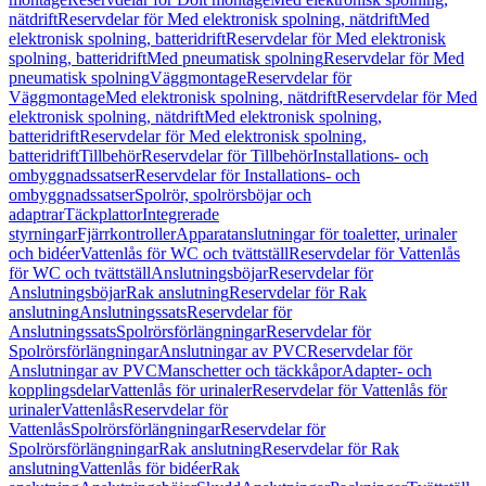
nätdrift
Reservdelar för Med elektronisk spolning, nätdrift
Med
elektronisk spolning, batteridrift
Reservdelar för Med elektronisk
spolning, batteridrift
Med pneumatisk spolning
Reservdelar för Med
pneumatisk spolning
Väggmontage
Reservdelar för
Väggmontage
Med elektronisk spolning, nätdrift
Reservdelar för Med
elektronisk spolning, nätdrift
Med elektronisk spolning,
batteridrift
Reservdelar för Med elektronisk spolning,
batteridrift
Tillbehör
Reservdelar för Tillbehör
Installations- och
ombyggnadssatser
Reservdelar för Installations- och
ombyggnadssatser
Spolrör, spolrörsböjar och
adaptrar
Täckplattor
Integrerade
styrningar
Fjärrkontroller
Apparatanslutningar för toaletter, urinaler
och bidéer
Vattenlås för WC och tvättställ
Reservdelar för Vattenlås
för WC och tvättställ
Anslutningsböjar
Reservdelar för
Anslutningsböjar
Rak anslutning
Reservdelar för Rak
anslutning
Anslutningssats
Reservdelar för
Anslutningssats
Spolrörsförlängningar
Reservdelar för
Spolrörsförlängningar
Anslutningar av PVC
Reservdelar för
Anslutningar av PVC
Manschetter och täckkåpor
Adapter- och
kopplingsdelar
Vattenlås för urinaler
Reservdelar för Vattenlås för
urinaler
Vattenlås
Reservdelar för
Vattenlås
Spolrörsförlängningar
Reservdelar för
Spolrörsförlängningar
Rak anslutning
Reservdelar för Rak
anslutning
Vattenlås för bidéer
Rak