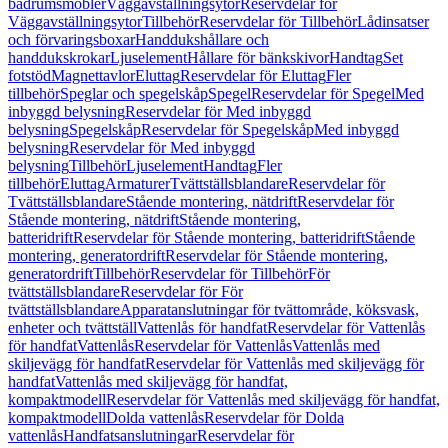
badrumsmöbler
Väggavställningsytor
Reservdelar för
Väggavställningsytor
Tillbehör
Reservdelar för Tillbehör
Lådinsatser
och förvaringsboxar
Handdukshållare och
handdukskrokar
Ljuselement
Hållare för bänkskivor
Handtag
Set
fotstöd
Magnettavlor
Eluttag
Reservdelar för Eluttag
Fler
tillbehör
Speglar och spegelskåp
Spegel
Reservdelar för Spegel
Med
inbyggd belysning
Reservdelar för Med inbyggd
belysning
Spegelskåp
Reservdelar för Spegelskåp
Med inbyggd
belysning
Reservdelar för Med inbyggd
belysning
Tillbehör
Ljuselement
Handtag
Fler
tillbehör
Eluttag
Armaturer
Tvättställsblandare
Reservdelar för
Tvättställsblandare
Stående montering, nätdrift
Reservdelar för
Stående montering, nätdrift
Stående montering,
batteridrift
Reservdelar för Stående montering, batteridrift
Stående
montering, generatordrift
Reservdelar för Stående montering,
generatordrift
Tillbehör
Reservdelar för Tillbehör
För
tvättställsblandare
Reservdelar för För
tvättställsblandare
Apparatanslutningar för tvättområde, köksvask,
enheter och tvättställ
Vattenlås för handfat
Reservdelar för Vattenlås
för handfat
Vattenlås
Reservdelar för Vattenlås
Vattenlås med
skiljevägg för handfat
Reservdelar för Vattenlås med skiljevägg för
handfat
Vattenlås med skiljevägg för handfat,
kompaktmodell
Reservdelar för Vattenlås med skiljevägg för handfat,
kompaktmodell
Dolda vattenlås
Reservdelar för Dolda
vattenlås
Handfatsanslutningar
Reservdelar för