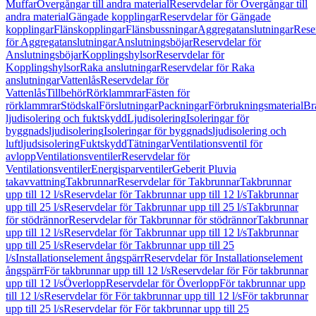
Muffar
Övergångar till andra material
Reservdelar för Övergångar till
andra material
Gängade kopplingar
Reservdelar för Gängade
kopplingar
Flänskopplingar
Flänsbussningar
Aggregatanslutningar
Rese
för Aggregatanslutningar
Anslutningsböjar
Reservdelar för
Anslutningsböjar
Kopplingshylsor
Reservdelar för
Kopplingshylsor
Raka anslutningar
Reservdelar för Raka
anslutningar
Vattenlås
Reservdelar för
Vattenlås
Tillbehör
Rörklammrar
Fästen för
rörklammrar
Stödskal
Förslutningar
Packningar
Förbrukningsmaterial
Br
ljudisolering och fuktskydd
Ljudisolering
Isoleringar för
byggnadsljudisolering
Isoleringar för byggnadsljudisolering och
luftljudsisolering
Fuktskydd
Tätningar
Ventilationsventil för
avlopp
Ventilationsventiler
Reservdelar för
Ventilationsventiler
Energisparventiler
Geberit Pluvia
takavvattning
Takbrunnar
Reservdelar för Takbrunnar
Takbrunnar
upp till 12 l/s
Reservdelar för Takbrunnar upp till 12 l/s
Takbrunnar
upp till 25 l/s
Reservdelar för Takbrunnar upp till 25 l/s
Takbrunnar
för stödrännor
Reservdelar för Takbrunnar för stödrännor
Takbrunnar
upp till 12 l/s
Reservdelar för Takbrunnar upp till 12 l/s
Takbrunnar
upp till 25 l/s
Reservdelar för Takbrunnar upp till 25
l/s
Installationselement ångspärr
Reservdelar för Installationselement
ångspärr
För takbrunnar upp till 12 l/s
Reservdelar för För takbrunnar
upp till 12 l/s
Överlopp
Reservdelar för Överlopp
För takbrunnar upp
till 12 l/s
Reservdelar för För takbrunnar upp till 12 l/s
För takbrunnar
upp till 25 l/s
Reservdelar för För takbrunnar upp till 25