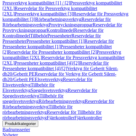
Pressverktyg kompatibilitet [1] / [2]
Pressverktyg kompatibilitet
[2XL]
Reservdelar för Pressverktyg kompatibilitet
[2XL]
Pressverktyg kompatibilitet [3]
Reservdelar för Pressverktyg
kompatibilitet [3]
Rörbearbetningsverktyg
Reservdelar för
Rörbearbetningsverktyg
Provtryckningsproppar
Reservdelar för
Provtryckningsproppar
Kontrollmedel
Reservdelar för
Kontrollmedel
Tillbehör
Pressenheter
Reservdelar för
Pressenheter
Pressenheter kompatibilitet [1]
Reservdelar för
Pressenheter kompatibilitet [1]
Pressenheter kompatibilitet
[2]
Reservdelar för Pressenheter kompatibilitet [2]
Pressverktyg
kompatibilitet [2XL]
Reservdelar för Pressverktyg kompatibilitet
[2XL]
Pressenheter kompatibilitet [4]/[2]
Reservdelar för
Pressenheter kompatibilitet [4]/[2]
Verktyg för Geberit Silent-
db20/Geberit PE
Reservdelar för Verktyg för Geberit Silent-
db20/Geberit PE
Elsvetsverktyg
Reservdelar för
Elsvetsverktyg
Tillbehör för
Elsvetsverktyg
Spegelsvetsverktyg
Reservdelar för
Spegelsvetsverktyg
Tillbehör för
spegelsvetsverktyg
Rörbearbetningsverktyg
Reservdelar för
Rörbearbetningsverktyg
Tillbehör för
rörbearbetningsverktyg
Reservdelar för Tillbehör för
rörbearbetningsverktyg
Fjärrkontroller
Fjärrkontroller
Produktkategorier
Badrumsserier
Nyheter