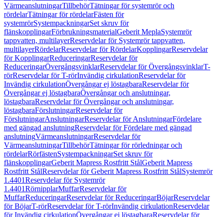
Värmeanslutningar
Tillbehör
Tätningar för systemrör och
rördelar
Tätningar för rördelar
Fästen för
systemrör
Systempackningar
Set skruv för
flänskopplingar
Förbrukningsmaterial
Geberit Mepla
Systemrör
tappvatten, multilayer
Reservdelar för Systemrör tappvatten,
multilayer
Rördelar
Reservdelar för Rördelar
Kopplingar
Reservdelar
för Kopplingar
Reduceringar
Reservdelar för
Reduceringar
Övergångsvinklar
Reservdelar för Övergångsvinklar
T-
rör
Reservdelar för T-rör
Invändig cirkulation
Reservdelar för
Invändig cirkulation
Övergångar ej löstagbara
Reservdelar för
Övergångar ej löstagbara
Övergångar och anslutningar,
löstagbara
Reservdelar för Övergångar och anslutningar,
löstagbara
Förslutningar
Reservdelar för
Förslutningar
Anslutningar
Reservdelar för Anslutningar
Fördelare
med gängad anslutning
Reservdelar för Fördelare med gängad
anslutning
Värmeanslutningar
Reservdelar för
Värmeanslutningar
Tillbehör
Tätningar för rörledningar och
rördelar
Rörfästen
Systempackningar
Set skruv för
flänskopplingar
Geberit Mapress Rostfritt Stål
Geberit Mapress
Rostfritt Stål
Reservdelar för Geberit Mapress Rostfritt Stål
Systemrör
1.4401
Reservdelar för Systemrör
1.4401
Rörnipplar
Muffar
Reservdelar för
Muffar
Reduceringar
Reservdelar för Reduceringar
Böjar
Reservdelar
för Böjar
T-rör
Reservdelar för T-rör
Invändig cirkulation
Reservdelar
för Invändig cirkulation
Övergångar ej löstagbara
Reservdelar för