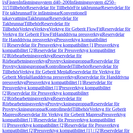
l/s
Fästen
Infästningssystem d40–200
Infästningssystem d250–
315
Tillbehör
Reservdelar för Tillbehör
För takbrunnar
Reservdelar för
För takbrunnar
För infästningar
Konventionell
takavvattning
Takbrunnar
Reservdelar för
Takbrunnar
Tillbehör
Reservdelar för
Tillbehör
Verktyg
Verktyg
Verktyg för Geberit FlowFit
Reservdelar för
Verktyg för Geberit FlowFit
Handdrivna pressverktyg
Reservdelar
för Handdrivna pressverktyg
Pressverktyg kompatibilitet
[1]
Reservdelar för Pressverktyg kompatibilitet [1]
Pressverktyg
kompatibilitet [2]
Reservdelar för Pressverktyg kompatibilitet
[2]
Rörbearbetningsverktyg
Reservdelar för
Rörbearbetningsverktyg
Provtryckningsproppar
Reservdelar för
Provtryckningsproppar
Kontrollmedel
Tillbehör
Reservdelar för
Tillbehör
Verktyg för Geberit Mepla
Reservdelar för Verktyg för
Geberit Mepla
Handdrivna pressverktyg
Reservdelar för Handdrivna
pressverktyg
Pressverktyg kompatibilitet [1]
Reservdelar för
Pressverktyg kompatibilitet [1]
Pressverktyg kompatibilitet
[2]
Reservdelar för Pressverktyg kompatibilitet
[2]
Rörbearbetningsverktyg
Reservdelar för
Rörbearbetningsverktyg
Provtryckningsproppar
Reservdelar för
Provtryckningsproppar
Kontrollmedel
Tillbehör
Verktyg för Geberit
Mapress
Reservdelar för Verktyg för Geberit Mapress
Pressverktyg
kompatibilitet [1]
Reservdelar för Pressverktyg kompatibilitet
[1]
Pressverktyg kompatibilitet [2]
Reservdelar för Pressverktyg
kompatibilitet [2]
Pressverktyg kompatibilitet [1] / [2]
Reservdelar för