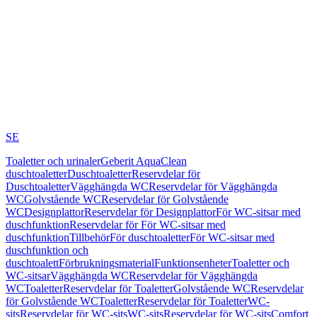
SE
Toaletter och urinaler
Geberit AquaClean
duschtoaletter
Duschtoaletter
Reservdelar för
Duschtoaletter
Vägghängda WC
Reservdelar för Vägghängda
WC
Golvstående WC
Reservdelar för Golvstående
WC
Designplattor
Reservdelar för Designplattor
För WC-sitsar med
duschfunktion
Reservdelar för För WC-sitsar med
duschfunktion
Tillbehör
För duschtoaletter
För WC-sitsar med
duschfunktion och
duschtoalett
Förbrukningsmaterial
Funktionsenheter
Toaletter och
WC-sitsar
Vägghängda WC
Reservdelar för Vägghängda
WC
Toaletter
Reservdelar för Toaletter
Golvstående WC
Reservdelar
för Golvstående WC
Toaletter
Reservdelar för Toaletter
WC-
sits
Reservdelar för WC-sits
WC-sits
Reservdelar för WC-sits
Comfort