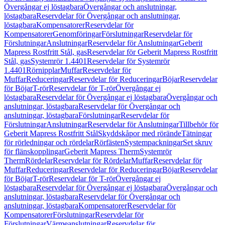
Övergångar ej löstagbara
Övergångar och anslutningar,
löstagbara
Reservdelar för Övergångar och anslutningar,
löstagbara
Kompensatorer
Reservdelar för
Kompensatorer
Genomföringar
Förslutningar
Reservdelar för
Förslutningar
Anslutningar
Reservdelar för Anslutningar
Geberit
Mapress Rostfritt Stål, gas
Reservdelar för Geberit Mapress Rostfritt
Stål, gas
Systemrör 1.4401
Reservdelar för Systemrör
1.4401
Rörnipplar
Muffar
Reservdelar för
Muffar
Reduceringar
Reservdelar för Reduceringar
Böjar
Reservdelar
för Böjar
T-rör
Reservdelar för T-rör
Övergångar ej
löstagbara
Reservdelar för Övergångar ej löstagbara
Övergångar och
anslutningar, löstagbara
Reservdelar för Övergångar och
anslutningar, löstagbara
Förslutningar
Reservdelar för
Förslutningar
Anslutningar
Reservdelar för Anslutningar
Tillbehör för
Geberit Mapress Rostfritt Stål
Skyddskåpor med rörände
Tätningar
för rörledningar och rördelar
Rörfästen
Systempackningar
Set skruv
för flänskopplingar
Geberit Mapress Therm
Systemrör
Therm
Rördelar
Reservdelar för Rördelar
Muffar
Reservdelar för
Muffar
Reduceringar
Reservdelar för Reduceringar
Böjar
Reservdelar
för Böjar
T-rör
Reservdelar för T-rör
Övergångar ej
löstagbara
Reservdelar för Övergångar ej löstagbara
Övergångar och
anslutningar, löstagbara
Reservdelar för Övergångar och
anslutningar, löstagbara
Kompensatorer
Reservdelar för
Kompensatorer
Förslutningar
Reservdelar för
Förslutningar
Värmeanslutningar
Reservdelar för