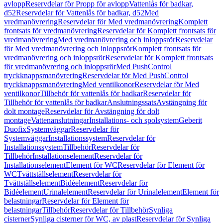
avlopp
Reservdelar för Propp för avlopp
Vattenlås för badkar,
d52
Reservdelar för Vattenlås för badkar, d52
Med
vredmanövrering
Reservdelar för Med vredmanövrering
Komplett
frontsats för vredmanövrering
Reservdelar för Komplett frontsats för
vredmanövrering
Med vredmanövrering och inloppsrör
Reservdelar
för Med vredmanövrering och inloppsrör
Komplett frontsats för
vredmanövrering och inloppsrör
Reservdelar för Komplett frontsats
för vredmanövrering och inloppsrör
Med PushControl
tryckknappsmanövrering
Reservdelar för Med PushControl
tryckknappsmanövrering
Med ventilkonor
Reservdelar för Med
ventilkonor
Tillbehör för vattenlås för badkar
Reservdelar för
Tillbehör för vattenlås för badkar
Anslutningssats
Avstängning för
dolt montage
Reservdelar för Avstängning för dolt
montage
Vattenanslutningar
Installations- och spolsystem
Geberit
Duofix
Systemväggar
Reservdelar för
Systemväggar
Installationssystem
Reservdelar för
Installationssystem
Tillbehör
Reservdelar för
Tillbehör
Installationselement
Reservdelar för
Installationselement
Element för WC
Reservdelar för Element för
WC
Tvättställselement
Reservdelar för
Tvättställselement
Bidéelement
Reservdelar för
Bidéelement
Urinalelement
Reservdelar för Urinalelement
Element för
belastningar
Reservdelar för Element för
belastningar
Tillbehör
Reservdelar för Tillbehör
Synliga
cisterner
Synliga cisterner för WC, av plast
Reservdelar för Synliga