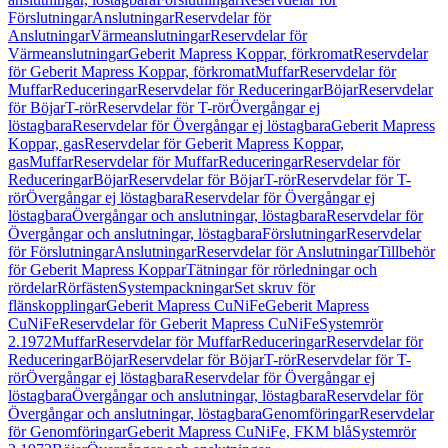
Förslutningar
Anslutningar
Reservdelar för
Anslutningar
Värmeanslutningar
Reservdelar för
Värmeanslutningar
Geberit Mapress Koppar, förkromat
Reservdelar
för Geberit Mapress Koppar, förkromat
Muffar
Reservdelar för
Muffar
Reduceringar
Reservdelar för Reduceringar
Böjar
Reservdelar
för Böjar
T-rör
Reservdelar för T-rör
Övergångar ej
löstagbara
Reservdelar för Övergångar ej löstagbara
Geberit Mapress
Koppar, gas
Reservdelar för Geberit Mapress Koppar,
gas
Muffar
Reservdelar för Muffar
Reduceringar
Reservdelar för
Reduceringar
Böjar
Reservdelar för Böjar
T-rör
Reservdelar för T-
rör
Övergångar ej löstagbara
Reservdelar för Övergångar ej
löstagbara
Övergångar och anslutningar, löstagbara
Reservdelar för
Övergångar och anslutningar, löstagbara
Förslutningar
Reservdelar
för Förslutningar
Anslutningar
Reservdelar för Anslutningar
Tillbehör
för Geberit Mapress Koppar
Tätningar för rörledningar och
rördelar
Rörfästen
Systempackningar
Set skruv för
flänskopplingar
Geberit Mapress CuNiFe
Geberit Mapress
CuNiFe
Reservdelar för Geberit Mapress CuNiFe
Systemrör
2.1972
Muffar
Reservdelar för Muffar
Reduceringar
Reservdelar för
Reduceringar
Böjar
Reservdelar för Böjar
T-rör
Reservdelar för T-
rör
Övergångar ej löstagbara
Reservdelar för Övergångar ej
löstagbara
Övergångar och anslutningar, löstagbara
Reservdelar för
Övergångar och anslutningar, löstagbara
Genomföringar
Reservdelar
för Genomföringar
Geberit Mapress CuNiFe, FKM blå
Systemrör