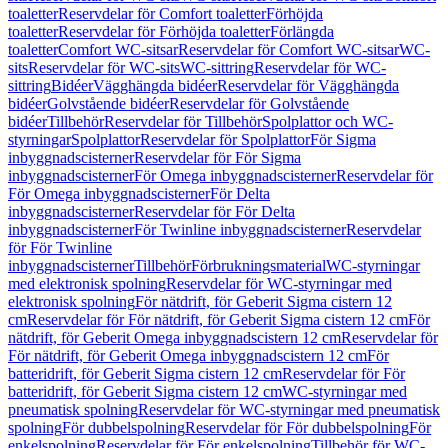
toaletter
Reservdelar för Comfort toaletter
Förhöjda
toaletter
Reservdelar för Förhöjda toaletter
Förlängda
toaletter
Comfort WC-sitsar
Reservdelar för Comfort WC-sitsar
WC-
sits
Reservdelar för WC-sits
WC-sittring
Reservdelar för WC-
sittring
Bidéer
Vägghängda bidéer
Reservdelar för Vägghängda
bidéer
Golvstående bidéer
Reservdelar för Golvstående
bidéer
Tillbehör
Reservdelar för Tillbehör
Spolplattor och WC-
styrningar
Spolplattor
Reservdelar för Spolplattor
För Sigma
inbyggnadscisterner
Reservdelar för För Sigma
inbyggnadscisterner
För Omega inbyggnadscisterner
Reservdelar för
För Omega inbyggnadscisterner
För Delta
inbyggnadscisterner
Reservdelar för För Delta
inbyggnadscisterner
För Twinline inbyggnadscisterner
Reservdelar
för För Twinline
inbyggnadscisterner
Tillbehör
Förbrukningsmaterial
WC-styrningar
med elektronisk spolning
Reservdelar för WC-styrningar med
elektronisk spolning
För nätdrift, för Geberit Sigma cistern 12
cm
Reservdelar för För nätdrift, för Geberit Sigma cistern 12 cm
För
nätdrift, för Geberit Omega inbyggnadscistern 12 cm
Reservdelar för
För nätdrift, för Geberit Omega inbyggnadscistern 12 cm
För
batteridrift, för Geberit Sigma cistern 12 cm
Reservdelar för För
batteridrift, för Geberit Sigma cistern 12 cm
WC-styrningar med
pneumatisk spolning
Reservdelar för WC-styrningar med pneumatisk
spolning
För dubbelspolning
Reservdelar för För dubbelspolning
För
enkelspolning
Reservdelar för För enkelspolning
Tillbehör för WC-