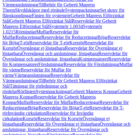
Värmeanslutningar
Tillbehör för Geberit Mapress
Therm
Skyddskåpor med rörände
Systempackningar
Set skruv för
flänskopplingar
Fästen för systemrör
Geberit Mapress Elförzinkat
Stål
Geberit Mapress Elförzinkat Stål
Reservdelar för Geberit
Mapress Elförzinkat Stål
Systemrör 1.0034
Systemrör
1.0215
Rörnipplar
Muffar
Reservdelar för
Muffar
Reduceringar
Reservdelar för Reduceringar
Böjar
Reservdelar
för Böjar
T-rör
Reservdelar för T-rör
Korsrör
Reservdelar för
Korsrör
Övergångar ej löstagbara
Reservdelar för Övergångar ej
löstagbara
Övergångar och anslutningar, löstagbara
Reservdelar för
Övergångar och anslutningar, löstagbara
Kompensatorer
Reservdelar
för Kompensatorer
Förslutningar
Reservdelar för Förslutningar
Muffar
för värme
Reservdelar för Muffar för
värme
Värmeanslutningar
Reservdelar för
Värmeanslutningar
Tillbehör för Geberit Mapress Elförzinkat
Stål
Tätningar för rörledningar och
rördelar
Rörfästen
Systempackningar
Geberit Mapress Koppar
Geberit
Mapress Koppar
Reservdelar för Geberit Mapress
Koppar
Muffar
Reservdelar för Muffar
Reduceringar
Reservdelar för
Reduceringar
Böjar
Reservdelar för Böjar
T-rör
Reservdelar för T-
rör
Invändig cirkulation
Reservdelar för Invändig
cirkulation
Korsrör
Reservdelar för Korsrör
Övergångar ej
löstagbara
Reservdelar för Övergångar ej löstagbara
Övergångar och
anslutningar, löstagbara
Reservdelar för Övergångar och
anslutningar, löstagbara
Förslutningar
Reservdelar för