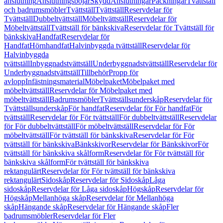
anslutning
Anslutningsböjar
Skydd
Anslutningar
Packningar
Tvättställ
och badrumsmöbler
Tvättställ
Tvättställ
Reservdelar för
Tvättställ
Dubbeltvättställ
Möbeltvättställ
Reservdelar för
Möbeltvättställ
Tvättställ för bänkskiva
Reservdelar för Tvättställ för
bänkskiva
Handfat
Reservdelar för
Handfat
Hörnhandfat
Halvinbyggda tvättställ
Reservdelar för
Halvinbyggda
tvättställ
Inbyggnadstvättställ
Underbyggnadstvättställ
Reservdelar för
Underbyggnadstvättställ
Tillbehör
Propp för
avlopp
Infästningsmaterial
Möbelpaket
Möbelpaket med
möbeltvättställ
Reservdelar för Möbelpaket med
möbeltvättställ
Badrumsmöbler
Tvättställsunderskåp
Reservdelar för
Tvättställsunderskåp
För handfat
Reservdelar för För handfat
För
tvättställ
Reservdelar för För tvättställ
För dubbeltvättställ
Reservdelar
för För dubbeltvättställ
För möbeltvättställ
Reservdelar för För
möbeltvättställ
För tvättställ för bänkskiva
Reservdelar för För
tvättställ för bänkskiva
Bänkskivor
Reservdelar för Bänkskivor
För
tvättställ för bänkskiva skålform
Reservdelar för För tvättställ för
bänkskiva skålform
För tvättställ för bänkskiva
rektangulärt
Reservdelar för För tvättställ för bänkskiva
rektangulärt
Sidoskåp
Reservdelar för Sidoskåp
Låga
sidoskåp
Reservdelar för Låga sidoskåp
Högskåp
Reservdelar för
Högskåp
Mellanhöga skåp
Reservdelar för Mellanhöga
skåp
Hängande skåp
Reservdelar för Hängande skåp
Fler
badrumsmöbler
Reservdelar för Fler