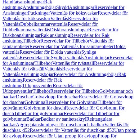
Handfatsanslutningar
Rak
anslutning
Anslutningsböjar
Skydd
Anslutningar
Reservdelar för
Anslutningar
Packningar
Vattenlås för köksvaskar
Reservdelar för
Vattenlås för köksvaskar
Vattenlås
Reservdelar för
Vattenlås
Dubbelkammarvattenlås
Reservdelar för
Dubbelkammarvattenlås
Diskhoanslutningar
Reservdelar för
Diskhoanslutningar
Rak anslutning
Reservdelar för Rak
anslutning
Tillbehör
Reservdelar för Tillbehör
Vattenlås för
sanitärenheter
Reservdelar för Vattenlås för sanitärenheter
Dolda
vattenlås
Reservdelar för Dolda vattenlås
Synliga
vattenlås
Reservdelar för Synliga vattenlås
Anslutningar
Reservdelar
för Anslutningar
Tillbehör
Vattenlås för tvättställ
Reservdelar för
Vattenlås för tvättställ
Vattenlås
Reservdelar för
Vattenlås
Anslutningsböjar
Reservdelar för Anslutningsböjar
Rak
anslutning
Reservdelar för Rak
anslutning
Utloppsventiler
Reservdelar för
Utloppsventiler
Tillbehör
Reservdelar för Tillbehör
Golvbrunnar och
badkar
Duschar
Golvavlopp för duschar
Reservdelar för Golvavlopp
för duschar
Golvränna
Reservdelar för Golvränna
Tillbehör för
golvrännor
Golvbrunn för dusch
Reservdelar för Golvbrunn för
dusch
Tillbehör för golvbrunnar
Reservdelar för Tillbehör för
golvbrunnar
Badkar
Badkar av sanitetsakryl
Rektangulära
badkar
Aggregatanslutningar för duschar och badkar
Vattenlås för
duschkar, d52
Reservdelar för Vattenlås för duschkar, d52
Utan propp
för avlopp
Reservdelar för Utan propp för avlopp
Propp för