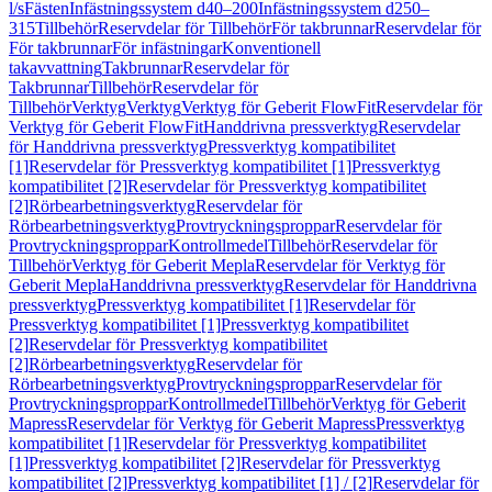
l/s
Fästen
Infästningssystem d40–200
Infästningssystem d250–
315
Tillbehör
Reservdelar för Tillbehör
För takbrunnar
Reservdelar för
För takbrunnar
För infästningar
Konventionell
takavvattning
Takbrunnar
Reservdelar för
Takbrunnar
Tillbehör
Reservdelar för
Tillbehör
Verktyg
Verktyg
Verktyg för Geberit FlowFit
Reservdelar för
Verktyg för Geberit FlowFit
Handdrivna pressverktyg
Reservdelar
för Handdrivna pressverktyg
Pressverktyg kompatibilitet
[1]
Reservdelar för Pressverktyg kompatibilitet [1]
Pressverktyg
kompatibilitet [2]
Reservdelar för Pressverktyg kompatibilitet
[2]
Rörbearbetningsverktyg
Reservdelar för
Rörbearbetningsverktyg
Provtryckningsproppar
Reservdelar för
Provtryckningsproppar
Kontrollmedel
Tillbehör
Reservdelar för
Tillbehör
Verktyg för Geberit Mepla
Reservdelar för Verktyg för
Geberit Mepla
Handdrivna pressverktyg
Reservdelar för Handdrivna
pressverktyg
Pressverktyg kompatibilitet [1]
Reservdelar för
Pressverktyg kompatibilitet [1]
Pressverktyg kompatibilitet
[2]
Reservdelar för Pressverktyg kompatibilitet
[2]
Rörbearbetningsverktyg
Reservdelar för
Rörbearbetningsverktyg
Provtryckningsproppar
Reservdelar för
Provtryckningsproppar
Kontrollmedel
Tillbehör
Verktyg för Geberit
Mapress
Reservdelar för Verktyg för Geberit Mapress
Pressverktyg
kompatibilitet [1]
Reservdelar för Pressverktyg kompatibilitet
[1]
Pressverktyg kompatibilitet [2]
Reservdelar för Pressverktyg
kompatibilitet [2]
Pressverktyg kompatibilitet [1] / [2]
Reservdelar för