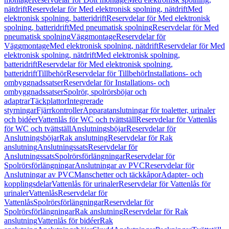
nätdrift
Reservdelar för Med elektronisk spolning, nätdrift
Med
elektronisk spolning, batteridrift
Reservdelar för Med elektronisk
spolning, batteridrift
Med pneumatisk spolning
Reservdelar för Med
pneumatisk spolning
Väggmontage
Reservdelar för
Väggmontage
Med elektronisk spolning, nätdrift
Reservdelar för Med
elektronisk spolning, nätdrift
Med elektronisk spolning,
batteridrift
Reservdelar för Med elektronisk spolning,
batteridrift
Tillbehör
Reservdelar för Tillbehör
Installations- och
ombyggnadssatser
Reservdelar för Installations- och
ombyggnadssatser
Spolrör, spolrörsböjar och
adaptrar
Täckplattor
Integrerade
styrningar
Fjärrkontroller
Apparatanslutningar för toaletter, urinaler
och bidéer
Vattenlås för WC och tvättställ
Reservdelar för Vattenlås
för WC och tvättställ
Anslutningsböjar
Reservdelar för
Anslutningsböjar
Rak anslutning
Reservdelar för Rak
anslutning
Anslutningssats
Reservdelar för
Anslutningssats
Spolrörsförlängningar
Reservdelar för
Spolrörsförlängningar
Anslutningar av PVC
Reservdelar för
Anslutningar av PVC
Manschetter och täckkåpor
Adapter- och
kopplingsdelar
Vattenlås för urinaler
Reservdelar för Vattenlås för
urinaler
Vattenlås
Reservdelar för
Vattenlås
Spolrörsförlängningar
Reservdelar för
Spolrörsförlängningar
Rak anslutning
Reservdelar för Rak
anslutning
Vattenlås för bidéer
Rak