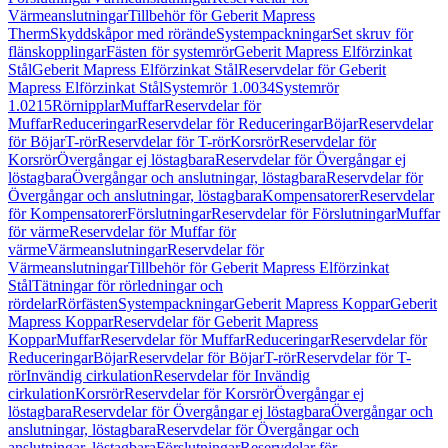
Värmeanslutningar
Tillbehör för Geberit Mapress
Therm
Skyddskåpor med rörände
Systempackningar
Set skruv för
flänskopplingar
Fästen för systemrör
Geberit Mapress Elförzinkat
Stål
Geberit Mapress Elförzinkat Stål
Reservdelar för Geberit
Mapress Elförzinkat Stål
Systemrör 1.0034
Systemrör
1.0215
Rörnipplar
Muffar
Reservdelar för
Muffar
Reduceringar
Reservdelar för Reduceringar
Böjar
Reservdelar
för Böjar
T-rör
Reservdelar för T-rör
Korsrör
Reservdelar för
Korsrör
Övergångar ej löstagbara
Reservdelar för Övergångar ej
löstagbara
Övergångar och anslutningar, löstagbara
Reservdelar för
Övergångar och anslutningar, löstagbara
Kompensatorer
Reservdelar
för Kompensatorer
Förslutningar
Reservdelar för Förslutningar
Muffar
för värme
Reservdelar för Muffar för
värme
Värmeanslutningar
Reservdelar för
Värmeanslutningar
Tillbehör för Geberit Mapress Elförzinkat
Stål
Tätningar för rörledningar och
rördelar
Rörfästen
Systempackningar
Geberit Mapress Koppar
Geberit
Mapress Koppar
Reservdelar för Geberit Mapress
Koppar
Muffar
Reservdelar för Muffar
Reduceringar
Reservdelar för
Reduceringar
Böjar
Reservdelar för Böjar
T-rör
Reservdelar för T-
rör
Invändig cirkulation
Reservdelar för Invändig
cirkulation
Korsrör
Reservdelar för Korsrör
Övergångar ej
löstagbara
Reservdelar för Övergångar ej löstagbara
Övergångar och
anslutningar, löstagbara
Reservdelar för Övergångar och
anslutningar, löstagbara
Förslutningar
Reservdelar för