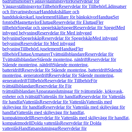
badrumsmöbler
Väggavställningsytor
Reservdelar för
Väggavställningsytor
Tillbehör
Reservdelar för Tillbehör
Lådinsatser
och förvaringsboxar
Handdukshållare och
handdukskrokar
Ljuselement
Hållare för bänkskivor
Handtag
Set
fotstöd
Magnettavlor
Eluttag
Reservdelar för Eluttag
Fler
tillbehör
Speglar och spegelskåp
Spegel
Reservdelar för Spegel
Med
inbyggd belysning
Reservdelar för Med inbyggd
belysning
Spegelskåp
Reservdelar för Spegelskåp
Med inbyggd
belysning
Reservdelar för Med inbyggd
belysning
Tillbehör
Ljuselement
Handtag
Fler
tillbehör
Eluttag
Armaturer
Tvättställsblandare
Reservdelar för
Tvättställsblandare
Stående montering, nätdrift
Reservdelar för
Stående montering, nätdrift
Stående montering,
batteridrift
Reservdelar för Stående montering, batteridrift
Stående
montering, generatordrift
Reservdelar för Stående montering,
generatordrift
Tillbehör
Reservdelar för Tillbehör
För
tvättställsblandare
Reservdelar för För
tvättställsblandare
Apparatanslutningar för tvättområde, köksvask,
enheter och tvättställ
Vattenlås för handfat
Reservdelar för Vattenlås
för handfat
Vattenlås
Reservdelar för Vattenlås
Vattenlås med
skiljevägg för handfat
Reservdelar för Vattenlås med skiljevägg för
handfat
Vattenlås med skiljevägg för handfat,
kompaktmodell
Reservdelar för Vattenlås med skiljevägg för handfat,
kompaktmodell
Dolda vattenlås
Reservdelar för Dolda
vattenlås
Handfatsanslutningar
Reservdelar för