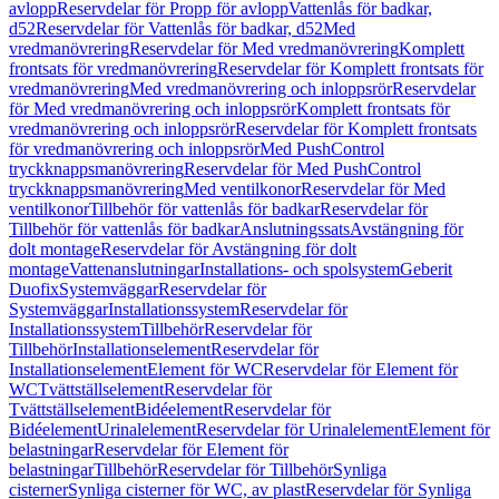
avlopp
Reservdelar för Propp för avlopp
Vattenlås för badkar,
d52
Reservdelar för Vattenlås för badkar, d52
Med
vredmanövrering
Reservdelar för Med vredmanövrering
Komplett
frontsats för vredmanövrering
Reservdelar för Komplett frontsats för
vredmanövrering
Med vredmanövrering och inloppsrör
Reservdelar
för Med vredmanövrering och inloppsrör
Komplett frontsats för
vredmanövrering och inloppsrör
Reservdelar för Komplett frontsats
för vredmanövrering och inloppsrör
Med PushControl
tryckknappsmanövrering
Reservdelar för Med PushControl
tryckknappsmanövrering
Med ventilkonor
Reservdelar för Med
ventilkonor
Tillbehör för vattenlås för badkar
Reservdelar för
Tillbehör för vattenlås för badkar
Anslutningssats
Avstängning för
dolt montage
Reservdelar för Avstängning för dolt
montage
Vattenanslutningar
Installations- och spolsystem
Geberit
Duofix
Systemväggar
Reservdelar för
Systemväggar
Installationssystem
Reservdelar för
Installationssystem
Tillbehör
Reservdelar för
Tillbehör
Installationselement
Reservdelar för
Installationselement
Element för WC
Reservdelar för Element för
WC
Tvättställselement
Reservdelar för
Tvättställselement
Bidéelement
Reservdelar för
Bidéelement
Urinalelement
Reservdelar för Urinalelement
Element för
belastningar
Reservdelar för Element för
belastningar
Tillbehör
Reservdelar för Tillbehör
Synliga
cisterner
Synliga cisterner för WC, av plast
Reservdelar för Synliga