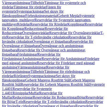
Värmeanslutningar
Tillbehör
Tätningar för systemrör och
rördelar
Tätningar för rördelar
Fästen för
systemrör
Systempackningar
Set skruv för
flänskopplingar
Förbrukningsmaterial
Geberit Mepla
Systemrör
tappvatten, multilayer
Reservdelar för Systemrör tappvatten,
multilayer
Rördelar
Reservdelar för Rördelar
Kopplingar
Reservdelar
för Kopplingar
Reduceringar
Reservdelar för
Reduceringar
Övergångsvinklar
Reservdelar för Övergångsvinklar
T-
rör
Reservdelar för T-rör
Invändig cirkulation
Reservdelar för
Invändig cirkulation
Övergångar ej löstagbara
Reservdelar för
Övergångar ej löstagbara
Övergångar och anslutningar,
löstagbara
Reservdelar för Övergångar och anslutningar,
löstagbara
Förslutningar
Reservdelar för
Förslutningar
Anslutningar
Reservdelar för Anslutningar
Fördelare
med gängad anslutning
Reservdelar för Fördelare med gängad
anslutning
Värmeanslutningar
Reservdelar för
Värmeanslutningar
Tillbehör
Tätningar för rörledningar och
rördelar
Rörfästen
Systempackningar
Set skruv för
flänskopplingar
Geberit Mapress Rostfritt Stål
Geberit Mapress
Rostfritt Stål
Reservdelar för Geberit Mapress Rostfritt Stål
Systemrör
1.4401
Reservdelar för Systemrör
1.4401
Rörnipplar
Muffar
Reservdelar för
Muffar
Reduceringar
Reservdelar för Reduceringar
Böjar
Reservdelar
för Böjar
T-rör
Reservdelar för T-rör
Invändig cirkulation
Reservdelar
för Invändig cirkulation
Övergångar ej löstagbara
Reservdelar för