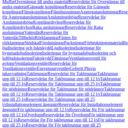
Muffar
Övergångar till andra material
Reservdelar för Övergångar till
andra material
Gängade kopplingar
Reservdelar för Gängade
kopplingar
Flänskopplingar
Flänsbussningar
Aggregatanslutningar
Rese
för Aggregatanslutningar
Anslutningsböjar
Reservdelar för
Anslutningsböjar
Kopplingshylsor
Reservdelar för
Kopplingshylsor
Raka anslutningar
Reservdelar för Raka
anslutningar
Vattenlås
Reservdelar för
Vattenlås
Tillbehör
Rörklammrar
Fästen för
rörklammrar
Stödskal
Förslutningar
Packningar
Förbrukningsmaterial
Br
ljudisolering och fuktskydd
Ljudisolering
Isoleringar för
byggnadsljudisolering
Isoleringar för byggnadsljudisolering och
luftljudsisolering
Fuktskydd
Tätningar
Ventilationsventil för
avlopp
Ventilationsventiler
Reservdelar för
Ventilationsventiler
Energisparventiler
Geberit Pluvia
takavvattning
Takbrunnar
Reservdelar för Takbrunnar
Takbrunnar
upp till 12 l/s
Reservdelar för Takbrunnar upp till 12 l/s
Takbrunnar
upp till 25 l/s
Reservdelar för Takbrunnar upp till 25 l/s
Takbrunnar
för stödrännor
Reservdelar för Takbrunnar för stödrännor
Takbrunnar
upp till 12 l/s
Reservdelar för Takbrunnar upp till 12 l/s
Takbrunnar
upp till 25 l/s
Reservdelar för Takbrunnar upp till 25
l/s
Installationselement ångspärr
Reservdelar för Installationselement
ångspärr
För takbrunnar upp till 12 l/s
Reservdelar för För takbrunnar
upp till 12 l/s
Överlopp
Reservdelar för Överlopp
För takbrunnar upp
till 12 l/s
Reservdelar för För takbrunnar upp till 12 l/s
För takbrunnar
upp till 25 l/s
Reservdelar för För takbrunnar upp till 25