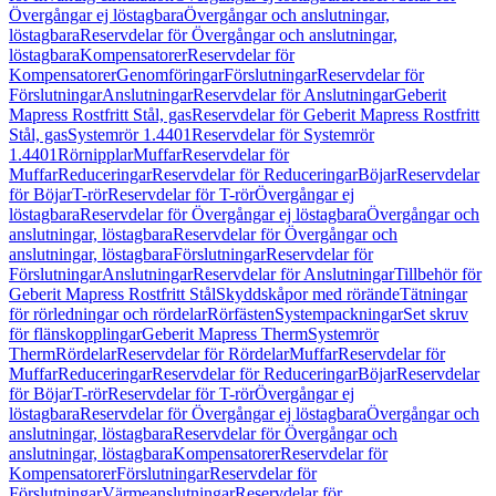
Övergångar ej löstagbara
Övergångar och anslutningar,
löstagbara
Reservdelar för Övergångar och anslutningar,
löstagbara
Kompensatorer
Reservdelar för
Kompensatorer
Genomföringar
Förslutningar
Reservdelar för
Förslutningar
Anslutningar
Reservdelar för Anslutningar
Geberit
Mapress Rostfritt Stål, gas
Reservdelar för Geberit Mapress Rostfritt
Stål, gas
Systemrör 1.4401
Reservdelar för Systemrör
1.4401
Rörnipplar
Muffar
Reservdelar för
Muffar
Reduceringar
Reservdelar för Reduceringar
Böjar
Reservdelar
för Böjar
T-rör
Reservdelar för T-rör
Övergångar ej
löstagbara
Reservdelar för Övergångar ej löstagbara
Övergångar och
anslutningar, löstagbara
Reservdelar för Övergångar och
anslutningar, löstagbara
Förslutningar
Reservdelar för
Förslutningar
Anslutningar
Reservdelar för Anslutningar
Tillbehör för
Geberit Mapress Rostfritt Stål
Skyddskåpor med rörände
Tätningar
för rörledningar och rördelar
Rörfästen
Systempackningar
Set skruv
för flänskopplingar
Geberit Mapress Therm
Systemrör
Therm
Rördelar
Reservdelar för Rördelar
Muffar
Reservdelar för
Muffar
Reduceringar
Reservdelar för Reduceringar
Böjar
Reservdelar
för Böjar
T-rör
Reservdelar för T-rör
Övergångar ej
löstagbara
Reservdelar för Övergångar ej löstagbara
Övergångar och
anslutningar, löstagbara
Reservdelar för Övergångar och
anslutningar, löstagbara
Kompensatorer
Reservdelar för
Kompensatorer
Förslutningar
Reservdelar för
Förslutningar
Värmeanslutningar
Reservdelar för