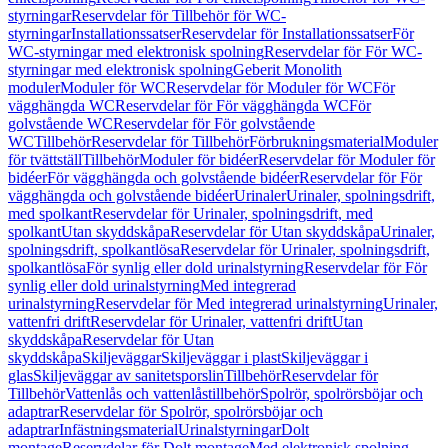
styrningar
Reservdelar för Tillbehör för WC-
styrningar
Installationssatser
Reservdelar för Installationssatser
För
WC-styrningar med elektronisk spolning
Reservdelar för För WC-
styrningar med elektronisk spolning
Geberit Monolith
moduler
Moduler för WC
Reservdelar för Moduler för WC
För
vägghängda WC
Reservdelar för För vägghängda WC
För
golvstående WC
Reservdelar för För golvstående
WC
Tillbehör
Reservdelar för Tillbehör
Förbrukningsmaterial
Moduler
för tvättställ
Tillbehör
Moduler för bidéer
Reservdelar för Moduler för
bidéer
För vägghängda och golvstående bidéer
Reservdelar för För
vägghängda och golvstående bidéer
Urinaler
Urinaler, spolningsdrift,
med spolkant
Reservdelar för Urinaler, spolningsdrift, med
spolkant
Utan skyddskåpa
Reservdelar för Utan skyddskåpa
Urinaler,
spolningsdrift, spolkantlösa
Reservdelar för Urinaler, spolningsdrift,
spolkantlösa
För synlig eller dold urinalstyrning
Reservdelar för För
synlig eller dold urinalstyrning
Med integrerad
urinalstyrning
Reservdelar för Med integrerad urinalstyrning
Urinaler,
vattenfri drift
Reservdelar för Urinaler, vattenfri drift
Utan
skyddskåpa
Reservdelar för Utan
skyddskåpa
Skiljeväggar
Skiljeväggar i plast
Skiljeväggar i
glas
Skiljeväggar av sanitetsporslin
Tillbehör
Reservdelar för
Tillbehör
Vattenlås och vattenlåstillbehör
Spolrör, spolrörsböjar och
adaptrar
Reservdelar för Spolrör, spolrörsböjar och
adaptrar
Infästningsmaterial
Urinalstyrningar
Dolt
montage
Reservdelar för Dolt montage
Med elektronisk spolning,