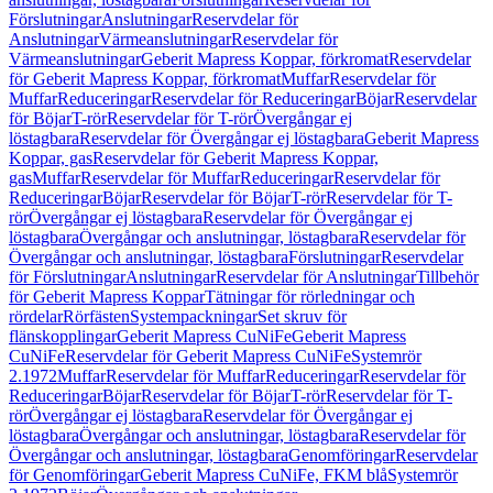
Förslutningar
Anslutningar
Reservdelar för
Anslutningar
Värmeanslutningar
Reservdelar för
Värmeanslutningar
Geberit Mapress Koppar, förkromat
Reservdelar
för Geberit Mapress Koppar, förkromat
Muffar
Reservdelar för
Muffar
Reduceringar
Reservdelar för Reduceringar
Böjar
Reservdelar
för Böjar
T-rör
Reservdelar för T-rör
Övergångar ej
löstagbara
Reservdelar för Övergångar ej löstagbara
Geberit Mapress
Koppar, gas
Reservdelar för Geberit Mapress Koppar,
gas
Muffar
Reservdelar för Muffar
Reduceringar
Reservdelar för
Reduceringar
Böjar
Reservdelar för Böjar
T-rör
Reservdelar för T-
rör
Övergångar ej löstagbara
Reservdelar för Övergångar ej
löstagbara
Övergångar och anslutningar, löstagbara
Reservdelar för
Övergångar och anslutningar, löstagbara
Förslutningar
Reservdelar
för Förslutningar
Anslutningar
Reservdelar för Anslutningar
Tillbehör
för Geberit Mapress Koppar
Tätningar för rörledningar och
rördelar
Rörfästen
Systempackningar
Set skruv för
flänskopplingar
Geberit Mapress CuNiFe
Geberit Mapress
CuNiFe
Reservdelar för Geberit Mapress CuNiFe
Systemrör
2.1972
Muffar
Reservdelar för Muffar
Reduceringar
Reservdelar för
Reduceringar
Böjar
Reservdelar för Böjar
T-rör
Reservdelar för T-
rör
Övergångar ej löstagbara
Reservdelar för Övergångar ej
löstagbara
Övergångar och anslutningar, löstagbara
Reservdelar för
Övergångar och anslutningar, löstagbara
Genomföringar
Reservdelar
för Genomföringar
Geberit Mapress CuNiFe, FKM blå
Systemrör