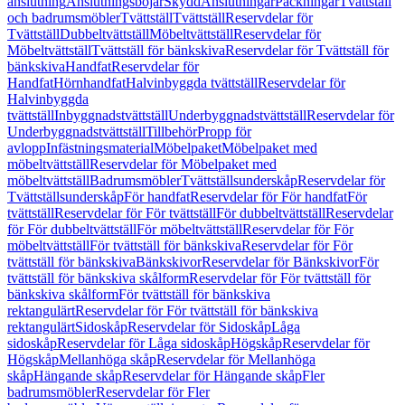
anslutning
Anslutningsböjar
Skydd
Anslutningar
Packningar
Tvättställ
och badrumsmöbler
Tvättställ
Tvättställ
Reservdelar för
Tvättställ
Dubbeltvättställ
Möbeltvättställ
Reservdelar för
Möbeltvättställ
Tvättställ för bänkskiva
Reservdelar för Tvättställ för
bänkskiva
Handfat
Reservdelar för
Handfat
Hörnhandfat
Halvinbyggda tvättställ
Reservdelar för
Halvinbyggda
tvättställ
Inbyggnadstvättställ
Underbyggnadstvättställ
Reservdelar för
Underbyggnadstvättställ
Tillbehör
Propp för
avlopp
Infästningsmaterial
Möbelpaket
Möbelpaket med
möbeltvättställ
Reservdelar för Möbelpaket med
möbeltvättställ
Badrumsmöbler
Tvättställsunderskåp
Reservdelar för
Tvättställsunderskåp
För handfat
Reservdelar för För handfat
För
tvättställ
Reservdelar för För tvättställ
För dubbeltvättställ
Reservdelar
för För dubbeltvättställ
För möbeltvättställ
Reservdelar för För
möbeltvättställ
För tvättställ för bänkskiva
Reservdelar för För
tvättställ för bänkskiva
Bänkskivor
Reservdelar för Bänkskivor
För
tvättställ för bänkskiva skålform
Reservdelar för För tvättställ för
bänkskiva skålform
För tvättställ för bänkskiva
rektangulärt
Reservdelar för För tvättställ för bänkskiva
rektangulärt
Sidoskåp
Reservdelar för Sidoskåp
Låga
sidoskåp
Reservdelar för Låga sidoskåp
Högskåp
Reservdelar för
Högskåp
Mellanhöga skåp
Reservdelar för Mellanhöga
skåp
Hängande skåp
Reservdelar för Hängande skåp
Fler
badrumsmöbler
Reservdelar för Fler