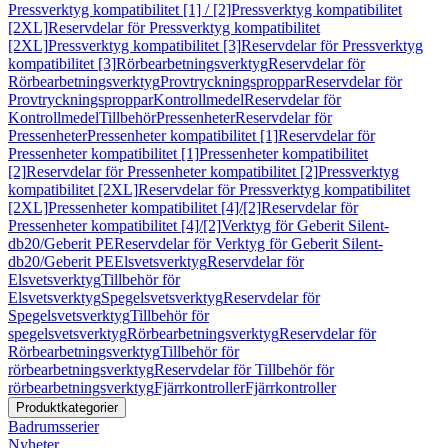
Pressverktyg kompatibilitet [1] / [2]
Pressverktyg kompatibilitet
[2XL]
Reservdelar för Pressverktyg kompatibilitet
[2XL]
Pressverktyg kompatibilitet [3]
Reservdelar för Pressverktyg
kompatibilitet [3]
Rörbearbetningsverktyg
Reservdelar för
Rörbearbetningsverktyg
Provtryckningsproppar
Reservdelar för
Provtryckningsproppar
Kontrollmedel
Reservdelar för
Kontrollmedel
Tillbehör
Pressenheter
Reservdelar för
Pressenheter
Pressenheter kompatibilitet [1]
Reservdelar för
Pressenheter kompatibilitet [1]
Pressenheter kompatibilitet
[2]
Reservdelar för Pressenheter kompatibilitet [2]
Pressverktyg
kompatibilitet [2XL]
Reservdelar för Pressverktyg kompatibilitet
[2XL]
Pressenheter kompatibilitet [4]/[2]
Reservdelar för
Pressenheter kompatibilitet [4]/[2]
Verktyg för Geberit Silent-
db20/Geberit PE
Reservdelar för Verktyg för Geberit Silent-
db20/Geberit PE
Elsvetsverktyg
Reservdelar för
Elsvetsverktyg
Tillbehör för
Elsvetsverktyg
Spegelsvetsverktyg
Reservdelar för
Spegelsvetsverktyg
Tillbehör för
spegelsvetsverktyg
Rörbearbetningsverktyg
Reservdelar för
Rörbearbetningsverktyg
Tillbehör för
rörbearbetningsverktyg
Reservdelar för Tillbehör för
rörbearbetningsverktyg
Fjärrkontroller
Fjärrkontroller
Produktkategorier
Badrumsserier
Nyheter