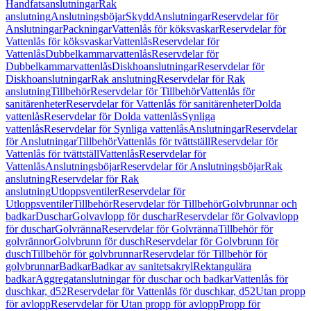
Handfatsanslutningar
Rak
anslutning
Anslutningsböjar
Skydd
Anslutningar
Reservdelar för
Anslutningar
Packningar
Vattenlås för köksvaskar
Reservdelar för
Vattenlås för köksvaskar
Vattenlås
Reservdelar för
Vattenlås
Dubbelkammarvattenlås
Reservdelar för
Dubbelkammarvattenlås
Diskhoanslutningar
Reservdelar för
Diskhoanslutningar
Rak anslutning
Reservdelar för Rak
anslutning
Tillbehör
Reservdelar för Tillbehör
Vattenlås för
sanitärenheter
Reservdelar för Vattenlås för sanitärenheter
Dolda
vattenlås
Reservdelar för Dolda vattenlås
Synliga
vattenlås
Reservdelar för Synliga vattenlås
Anslutningar
Reservdelar
för Anslutningar
Tillbehör
Vattenlås för tvättställ
Reservdelar för
Vattenlås för tvättställ
Vattenlås
Reservdelar för
Vattenlås
Anslutningsböjar
Reservdelar för Anslutningsböjar
Rak
anslutning
Reservdelar för Rak
anslutning
Utloppsventiler
Reservdelar för
Utloppsventiler
Tillbehör
Reservdelar för Tillbehör
Golvbrunnar och
badkar
Duschar
Golvavlopp för duschar
Reservdelar för Golvavlopp
för duschar
Golvränna
Reservdelar för Golvränna
Tillbehör för
golvrännor
Golvbrunn för dusch
Reservdelar för Golvbrunn för
dusch
Tillbehör för golvbrunnar
Reservdelar för Tillbehör för
golvbrunnar
Badkar
Badkar av sanitetsakryl
Rektangulära
badkar
Aggregatanslutningar för duschar och badkar
Vattenlås för
duschkar, d52
Reservdelar för Vattenlås för duschkar, d52
Utan propp
för avlopp
Reservdelar för Utan propp för avlopp
Propp för