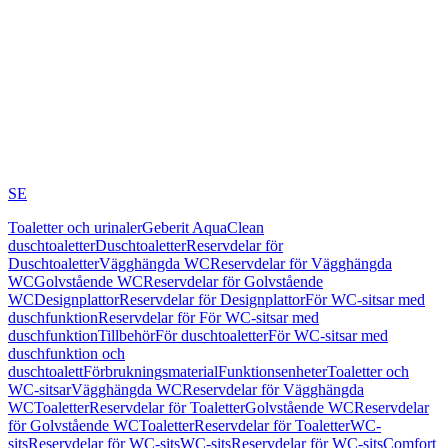
SE
Toaletter och urinaler
Geberit AquaClean
duschtoaletter
Duschtoaletter
Reservdelar för
Duschtoaletter
Vägghängda WC
Reservdelar för Vägghängda
WC
Golvstående WC
Reservdelar för Golvstående
WC
Designplattor
Reservdelar för Designplattor
För WC-sitsar med
duschfunktion
Reservdelar för För WC-sitsar med
duschfunktion
Tillbehör
För duschtoaletter
För WC-sitsar med
duschfunktion och
duschtoalett
Förbrukningsmaterial
Funktionsenheter
Toaletter och
WC-sitsar
Vägghängda WC
Reservdelar för Vägghängda
WC
Toaletter
Reservdelar för Toaletter
Golvstående WC
Reservdelar
för Golvstående WC
Toaletter
Reservdelar för Toaletter
WC-
sits
Reservdelar för WC-sits
WC-sits
Reservdelar för WC-sits
Comfort