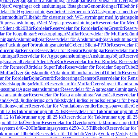
gbara
Övergångar och anslutningar, löstagbara
Reservdelar för Övergånga
Böjar
Övergångar och anslutningar, löstagbara
Genomföringar
Tillbehör 
delar för Hygienspolningsenheter
Cisterner och WC-styrningar med hyg
ygienmoduler
Tillbehör för cisterner och WC-styrningar med hygienspol
t pressanslutningar
Med Mepla pressanslutningar
Reservdelar för Med 
t Silent-db20
Rör
Rördelar
Reservdelar för Rördelar
Böjar
Grenrör
Reservd
ar för Kopplingar
Svetskopplingar
Muffar
Reservdelar för Muffar
Spännk
tningar
Anslutningsböjar
Reservdelar för Anslutningsböjar
Anslutningsri
gar
Packningar
Förbrukningsmaterial
Geberit Silent-PP
Rör
Reservdelar f
educeringar
Rensrör
Reservdelar för Rensrör
Kopplingar
Reservdelar för 
utningar
Reservdelar för Aggregatanslutningar
Anslutningsböjar
Reservd
ngsmaterial
Geberit Silent-Pro
Rör
Reservdelar för Rör
Rördelar
Reservdel
r för Rensrör
Rördelar SuperTube
Reservdelar för Rördelar SuperTube
B
 Muffar
Övergångskoppling
Adaptrar till andra material
Tillbehör
Reservde
ar för Rördelar
Böjar
Grenrör
Reduceringar
Rensrör
Reservdelar för Rens
r
Svetskopplingar
Muffar
Reservdelar för Muffar
Övergångar till andra ma
bussningar
Aggregatanslutningar
Reservdelar för Aggregatanslutningar
An
a anslutningar
Reservdelar för Raka anslutningar
Vattenlås
Reservdelar f
andskydd, ljudisolering och fuktskydd
Ljudisolering
Isoleringar för byg
ilationsventiler
Reservdelar för Ventilationsventiler
Energisparventiler
Ge
ll 12 l/s
Takbrunnar upp till 25 l/s
Reservdelar för Takbrunnar upp till 25
l 12 l/s
Takbrunnar upp till 25 l/s
Reservdelar för Takbrunnar upp till 25 
p till 12 l/s
Överlopp
Reservdelar för Överlopp
För takbrunnar upp till 1
gssystem d40–200
Infästningssystem d250–315
Tillbehör
Reservdelar för 
akbrunnar
Tillbehör
Reservdelar för Tillbehör
Verktyg
Verktyg
Verktyg för