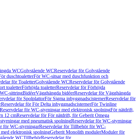
hängda WC
Golvstående WC
Reservdelar för Golvstående
För duschtoaletter
För WC-sitsar med duschfunktion och
delar för Toaletter
Golvstående WC
Reservdelar för Golvstående
rt toaletter
Förhöjda toaletter
Reservdelar för Förhöjda
 WC-sittring
Bidéer
Vägghängda bidéer
Reservdelar för Vägghängda
rvdelar för Spolplattor
För Sigma inbyggnadscisterner
Reservdelar för
r
Reservdelar för För Delta inbyggnadscisterner
För Twinline
Reservdelar för WC-styrningar med elektronisk spolning
För nätdrift,
ern 12 cm
Reservdelar för För nätdrift, för Geberit Omega
tyrningar med pneumatisk spolning
Reservdelar för WC-styrningar
ör för WC-styrningar
Reservdelar för Tillbehör för WC-
 med elektronisk spolning
Geberit Monolith moduler
Moduler för
vstående WC
Tillbehör
Reservdelar för