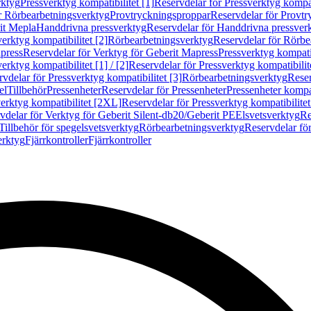
rktyg
Pressverktyg kompatibilitet [1]
Reservdelar för Pressverktyg kompati
r Rörbearbetningsverktyg
Provtryckningsproppar
Reservdelar för Provt
it Mepla
Handdrivna pressverktyg
Reservdelar för Handdrivna pressver
erktyg kompatibilitet [2]
Rörbearbetningsverktyg
Reservdelar för Rörbe
press
Reservdelar för Verktyg för Geberit Mapress
Pressverktyg kompatib
erktyg kompatibilitet [1] / [2]
Reservdelar för Pressverktyg kompatibilitet
vdelar för Pressverktyg kompatibilitet [3]
Rörbearbetningsverktyg
Reser
el
Tillbehör
Pressenheter
Reservdelar för Pressenheter
Pressenheter kompat
erktyg kompatibilitet [2XL]
Reservdelar för Pressverktyg kompatibilite
vdelar för Verktyg för Geberit Silent-db20/Geberit PE
Elsvetsverktyg
Re
Tillbehör för spegelsvetsverktyg
Rörbearbetningsverktyg
Reservdelar fö
erktyg
Fjärrkontroller
Fjärrkontroller