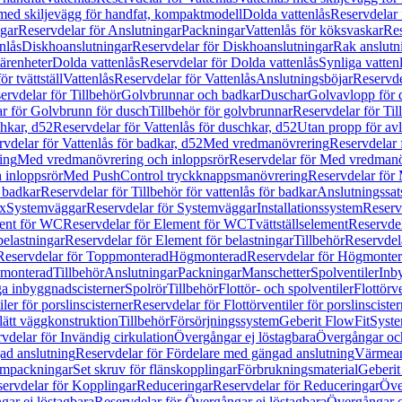
 med skiljevägg för handfat, kompaktmodell
Dolda vattenlås
Reservdelar 
gar
Reservdelar för Anslutningar
Packningar
Vattenlås för köksvaskar
Res
nlås
Diskhoanslutningar
Reservdelar för Diskhoanslutningar
Rak anslutn
tärenheter
Dolda vattenlås
Reservdelar för Dolda vattenlås
Synliga vatten
r tvättställ
Vattenlås
Reservdelar för Vattenlås
Anslutningsböjar
Reservde
ervdelar för Tillbehör
Golvbrunnar och badkar
Duschar
Golvavlopp för 
r för Golvbrunn för dusch
Tillbehör för golvbrunnar
Reservdelar för Til
chkar, d52
Reservdelar för Vattenlås för duschkar, d52
Utan propp för av
vdelar för Vattenlås för badkar, d52
Med vredmanövrering
Reservdelar
ing
Med vredmanövrering och inloppsrör
Reservdelar för Med vredmanö
 inloppsrör
Med PushControl tryckknappsmanövrering
Reservdelar för
r badkar
Reservdelar för Tillbehör för vattenlås för badkar
Anslutningssat
ix
Systemväggar
Reservdelar för Systemväggar
Installationssystem
Reservd
ent för WC
Reservdelar för Element för WC
Tvättställselement
Reservdel
belastningar
Reservdelar för Element för belastningar
Tillbehör
Reservdela
Reservdelar för Toppmonterad
Högmonterad
Reservdelar för Högmonte
 monterad
Tillbehör
Anslutningar
Packningar
Manschetter
Spolventiler
Inb
a inbyggnadscisterner
Spolrör
Tillbehör
Flottör- och spolventiler
Flottörve
iler för porslinscisterner
Reservdelar för Flottörventiler för porslinscister
lätt väggkonstruktion
Tillbehör
Försörjningssystem
Geberit FlowFit
Syst
vdelar för Invändig cirkulation
Övergångar ej löstagbara
Övergångar och
ad anslutning
Reservdelar för Fördelare med gängad anslutning
Värmean
empackningar
Set skruv för flänskopplingar
Förbrukningsmaterial
Geberit
ervdelar för Kopplingar
Reduceringar
Reservdelar för Reduceringar
Öve
ar ej löstagbara
Reservdelar för Övergångar ej löstagbara
Övergångar o