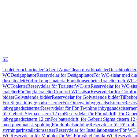
SE
Toaletter och urinaler
Geberit AquaClean duschtoaletter
Duschtoaletter
WC
Designplattor
Reservdelar för Designplattor
För WC-sitsar med du
duschtoalett
Förbrukningsmaterial
Funktionsenheter
Toaletter och WC-s
WC
Toaletter
Reservdelar för Toaletter
WC-sits
Reservdelar för WC-sits
toaletter
Förlängda toaletter
Comfort WC-sitsar
Reservdelar för Comfor
bidéer
Golvstående bidéer
Reservdelar för Golvstående bidéer
Tillbehö
För Sigma inbyggnadscisterner
För Omega inbyggnadscisterner
Reserv
inbyggnadscisterner
Reservdelar för För Twinline inbyggnadscisterner
för Geberit Sigma cistern 12 cm
Reservdelar för För nätdrift, för Gebe
inbyggnadscistern 12 cm
För batteridrift, för Geberit Sigma cistern 12
med pneumatisk spolning
För dubbelspolning
Reservdelar för För dub
styrningar
Installationssatser
Reservdelar för Installationssatser
För WC-s
WC
Reservdelar för Moduler för WC
För vägghängda WC
Reservdela