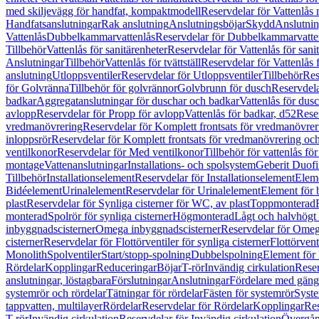
med skiljevägg för handfat, kompaktmodell
Reservdelar för Vattenlås
Handfatsanslutningar
Rak anslutning
Anslutningsböjar
Skydd
Anslutnin
Vattenlås
Dubbelkammarvattenlås
Reservdelar för Dubbelkammarvatte
Tillbehör
Vattenlås för sanitärenheter
Reservdelar för Vattenlås för sani
Anslutningar
Tillbehör
Vattenlås för tvättställ
Reservdelar för Vattenlås fö
anslutning
Utloppsventiler
Reservdelar för Utloppsventiler
Tillbehör
Res
för Golvränna
Tillbehör för golvrännor
Golvbrunn för dusch
Reservdela
badkar
Aggregatanslutningar för duschar och badkar
Vattenlås för dus
avlopp
Reservdelar för Propp för avlopp
Vattenlås för badkar, d52
Reser
vredmanövrering
Reservdelar för Komplett frontsats för vredmanövrer
inloppsrör
Reservdelar för Komplett frontsats för vredmanövrering och
ventilkonor
Reservdelar för Med ventilkonor
Tillbehör för vattenlås fö
montage
Vattenanslutningar
Installations- och spolsystem
Geberit Duof
Tillbehör
Installationselement
Reservdelar för Installationselement
Elem
Bidéelement
Urinalelement
Reservdelar för Urinalelement
Element för 
plast
Reservdelar för Synliga cisterner för WC, av plast
Toppmonterad
monterad
Spolrör för synliga cisterner
Högmonterad
Lågt och halvhögt
inbyggnadscisterner
Omega inbyggnadscisterner
Reservdelar för Omeg
cisterner
Reservdelar för Flottörventiler för synliga cisterner
Flottörvent
Monolith
Spolventiler
Start/stopp-spolning
Dubbelspolning
Element för 
Rördelar
Kopplingar
Reduceringar
Böjar
T-rör
Invändig cirkulation
Reser
anslutningar, löstagbara
Förslutningar
Anslutningar
Fördelare med gäng
systemrör och rördelar
Tätningar för rördelar
Fästen för systemrör
Syst
tappvatten, multilayer
Rördelar
Reservdelar för Rördelar
Kopplingar
Res
T-rör
Invändig cirkulation
Reservdelar för Invändig cirkulation
Övergång