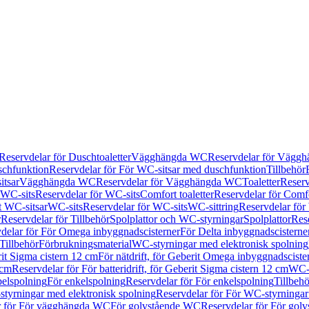
Reservdelar för Duschtoaletter
Vägghängda WC
Reservdelar för Vägg
schfunktion
Reservdelar för För WC-sitsar med duschfunktion
Tillbehör
itsar
Vägghängda WC
Reservdelar för Vägghängda WC
Toaletter
Reserv
WC-sits
Reservdelar för WC-sits
Comfort toaletter
Reservdelar för Comfo
t WC-sitsar
WC-sits
Reservdelar för WC-sits
WC-sittring
Reservdelar för
r
Reservdelar för Tillbehör
Spolplattor och WC-styrningar
Spolplattor
Rese
delar för För Omega inbyggnadscisterner
För Delta inbyggnadscisterne
Tillbehör
Förbrukningsmaterial
WC-styrningar med elektronisk spolning
rit Sigma cistern 12 cm
För nätdrift, för Geberit Omega inbyggnadscist
 cm
Reservdelar för För batteridrift, för Geberit Sigma cistern 12 cm
WC-s
belspolning
För enkelspolning
Reservdelar för För enkelspolning
Tillbeh
tyrningar med elektronisk spolning
Reservdelar för För WC-styrningar
r för För vägghängda WC
För golvstående WC
Reservdelar för För gol