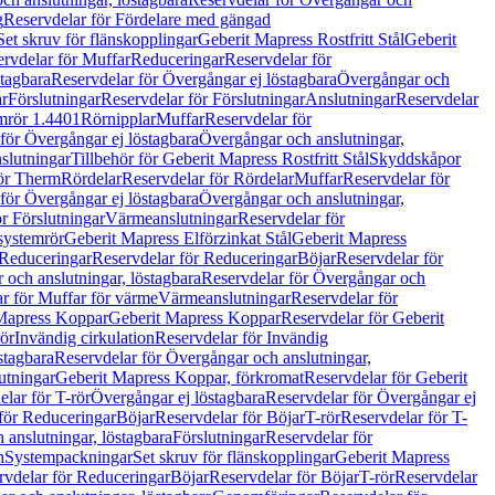
g
Reservdelar för Fördelare med gängad
Set skruv för flänskopplingar
Geberit Mapress Rostfritt Stål
Geberit
rvdelar för Muffar
Reduceringar
Reservdelar för
tagbara
Reservdelar för Övergångar ej löstagbara
Övergångar och
r
Förslutningar
Reservdelar för Förslutningar
Anslutningar
Reservdelar
mrör 1.4401
Rörnipplar
Muffar
Reservdelar för
för Övergångar ej löstagbara
Övergångar och anslutningar,
slutningar
Tillbehör för Geberit Mapress Rostfritt Stål
Skyddskåpor
ör Therm
Rördelar
Reservdelar för Rördelar
Muffar
Reservdelar för
för Övergångar ej löstagbara
Övergångar och anslutningar,
r Förslutningar
Värmeanslutningar
Reservdelar för
 systemrör
Geberit Mapress Elförzinkat Stål
Geberit Mapress
Reduceringar
Reservdelar för Reduceringar
Böjar
Reservdelar för
och anslutningar, löstagbara
Reservdelar för Övergångar och
r för Muffar för värme
Värmeanslutningar
Reservdelar för
Mapress Koppar
Geberit Mapress Koppar
Reservdelar för Geberit
rör
Invändig cirkulation
Reservdelar för Invändig
stagbara
Reservdelar för Övergångar och anslutningar,
utningar
Geberit Mapress Koppar, förkromat
Reservdelar för Geberit
lar för T-rör
Övergångar ej löstagbara
Reservdelar för Övergångar ej
för Reduceringar
Böjar
Reservdelar för Böjar
T-rör
Reservdelar för T-
 anslutningar, löstagbara
Förslutningar
Reservdelar för
n
Systempackningar
Set skruv för flänskopplingar
Geberit Mapress
rvdelar för Reduceringar
Böjar
Reservdelar för Böjar
T-rör
Reservdelar