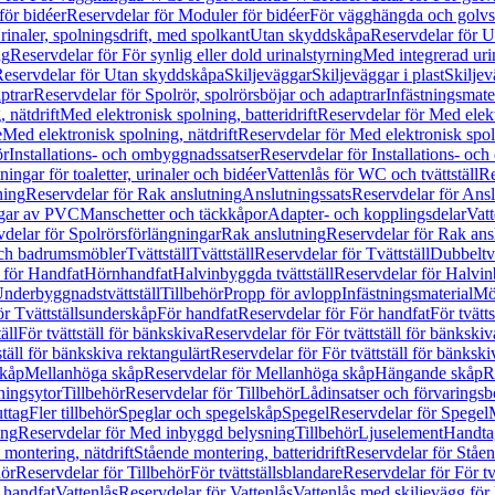
för bidéer
Reservdelar för Moduler för bidéer
För vägghängda och golvs
rinaler, spolningsdrift, med spolkant
Utan skyddskåpa
Reservdelar för 
ng
Reservdelar för För synlig eller dold urinalstyrning
Med integrerad uri
eservdelar för Utan skyddskåpa
Skiljeväggar
Skiljeväggar i plast
Skiljev
ptrar
Reservdelar för Spolrör, spolrörsböjar och adaptrar
Infästningsmate
 nätdrift
Med elektronisk spolning, batteridrift
Reservdelar för Med elektr
e
Med elektronisk spolning, nätdrift
Reservdelar för Med elektronisk spoln
ör
Installations- och ombyggnadssatser
Reservdelar för Installations- oc
ingar för toaletter, urinaler och bidéer
Vattenlås för WC och tvättställ
Re
ning
Reservdelar för Rak anslutning
Anslutningssats
Reservdelar för Ansl
ngar av PVC
Manschetter och täckkåpor
Adapter- och kopplingsdelar
Vatt
delar för Spolrörsförlängningar
Rak anslutning
Reservdelar för Rak ans
 och badrumsmöbler
Tvättställ
Tvättställ
Reservdelar för Tvättställ
Dubbeltvä
 för Handfat
Hörnhandfat
Halvinbyggda tvättställ
Reservdelar för Halvi
Underbyggnadstvättställ
Tillbehör
Propp för avlopp
Infästningsmaterial
Mö
ör Tvättställsunderskåp
För handfat
Reservdelar för För handfat
För tvätts
äll
För tvättställ för bänkskiva
Reservdelar för För tvättställ för bänkskiv
ställ för bänkskiva rektangulärt
Reservdelar för För tvättställ för bänkski
skåp
Mellanhöga skåp
Reservdelar för Mellanhöga skåp
Hängande skåp
R
ningsytor
Tillbehör
Reservdelar för Tillbehör
Lådinsatser och förvaringsb
uttag
Fler tillbehör
Speglar och spegelskåp
Spegel
Reservdelar för Spegel
ing
Reservdelar för Med inbyggd belysning
Tillbehör
Ljuselement
Handta
 montering, nätdrift
Stående montering, batteridrift
Reservdelar för Ståen
hör
Reservdelar för Tillbehör
För tvättställsblandare
Reservdelar för För tv
r handfat
Vattenlås
Reservdelar för Vattenlås
Vattenlås med skiljevägg för