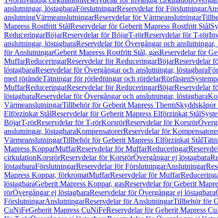
anslutningar, löstagbara
Förslutningar
Reservdelar för Förslutningar
Ans
anslutning
Värmeanslutningar
Reservdelar för Värmeanslutningar
Tillb
Mapress Rostfritt Stål
Reservdelar för Geberit Mapress Rostfritt Stål
Sy
Reduceringar
Böjar
Reservdelar för Böjar
T-rör
Reservdelar för T-rör
In
anslutningar, löstagbara
Reservdelar för Övergångar och anslutningar, 
för Anslutningar
Geberit Mapress Rostfritt Stål, gas
Reservdelar för Geb
Muffar
Reduceringar
Reservdelar för Reduceringar
Böjar
Reservdelar f
löstagbara
Reservdelar för Övergångar och anslutningar, löstagbara
För
med rörände
Tätningar för rörledningar och rördelar
Rörfästen
Systemp
Muffar
Reduceringar
Reservdelar för Reduceringar
Böjar
Reservdelar f
löstagbara
Reservdelar för Övergångar och anslutningar, löstagbara
Ko
Värmeanslutningar
Tillbehör för Geberit Mapress Therm
Skyddskåpor 
Elförzinkat Stål
Reservdelar för Geberit Mapress Elförzinkat Stål
Syste
Böjar
T-rör
Reservdelar för T-rör
Korsrör
Reservdelar för Korsrör
Övergå
anslutningar, löstagbara
Kompensatorer
Reservdelar för Kompensatore
Värmeanslutningar
Tillbehör för Geberit Mapress Elförzinkat Stål
Tätn
Mapress Koppar
Muffar
Reservdelar för Muffar
Reduceringar
Reservdel
cirkulation
Korsrör
Reservdelar för Korsrör
Övergångar ej löstagbara
Re
löstagbara
Förslutningar
Reservdelar för Förslutningar
Anslutningar
Res
Mapress Koppar, förkromat
Muffar
Reservdelar för Muffar
Reducering
löstagbara
Geberit Mapress Koppar, gas
Reservdelar för Geberit Mapr
rör
Övergångar ej löstagbara
Reservdelar för Övergångar ej löstagbara
Förslutningar
Anslutningar
Reservdelar för Anslutningar
Tillbehör för
CuNiFe
Geberit Mapress CuNiFe
Reservdelar för Geberit Mapress C