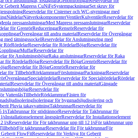
r och anslutningar, löstagbara
Genomföringar
Reservdelar för
för Geberit Mapress CuNiFe
Systempackningar
Set skruv för
ienspolning
Reservdelar för Cisterner och WC-styrningar med
ning
Nätdelar
Nätverkskomponenter
Ventiler
Kulventiler
Reservdelar för
Mepla pressanslutningar
Med Mapress pressanslutningar
Reservdelar
elar för Grenrör
Reduceringar
Rensrör
Reservdelar för
opplingar
Övergångar till andra material
Reservdelar för Övergångar
ng med tätningssockel
Reservdelar för Anslutningsring med
ör Rör
Rördelar
Reservdelar för Rördelar
Böjar
Reservdelar för
Kopplingar
Muffar
Reservdelar för
elar för Anslutningsböjar
Raka anslutningar
Reservdelar för Raka
ar för Rördelar
Böjar
Reservdelar för Böjar
Grenrör
Reservdelar för
öjar
Reservdelar för Böjar
Grenrör
Reservdelar för
lar för Tillbehör
Rörklammrar
Förslutningar
Packningar
Reservdelar
rör
Övergångar
Specialrördelar
Reservdelar för Specialrördelar
Rördelar
terial
Reservdelar för Övergångar till andra material
Gängade
slutningsböjar
Reservdelar för
ör Vattenlås
Tillbehör
Rörklammrar
Fästen för
gnadsljudisolering
Isoleringar för byggnadsljudisolering och
berit Pluvia takavvattning
Takbrunnar
Reservdelar för
 l/s
Takbrunnar för stödrännor
Reservdelar för Takbrunnar för
l/s
Installationselement ångspärr
Reservdelar för Installationselement
2 l/s
Reservdelar för För takbrunnar upp till 12 l/s
För takbrunnar upp
Tillbehör
För takbrunnar
Reservdelar för För takbrunnar
För
 Geberit FlowFit
Reservdelar för Verktyg för Geberit