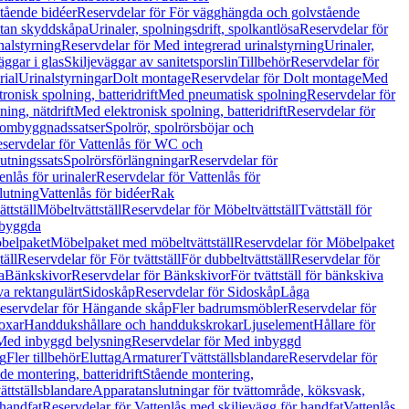
tående bidéer
Reservdelar för För vägghängda och golvstående
Utan skyddskåpa
Urinaler, spolningsdrift, spolkantlösa
Reservdelar för
nalstyrning
Reservdelar för Med integrerad urinalstyrning
Urinaler,
äggar i glas
Skiljeväggar av sanitetsporslin
Tillbehör
Reservdelar för
rial
Urinalstyrningar
Dolt montage
Reservdelar för Dolt montage
Med
onisk spolning, batteridrift
Med pneumatisk spolning
Reservdelar för
ing, nätdrift
Med elektronisk spolning, batteridrift
Reservdelar för
h ombyggnadssatser
Spolrör, spolrörsböjar och
servdelar för Vattenlås för WC och
utningssats
Spolrörsförlängningar
Reservdelar för
enlås för urinaler
Reservdelar för Vattenlås för
lutning
Vattenlås för bidéer
Rak
ttställ
Möbeltvättställ
Reservdelar för Möbeltvättställ
Tvättställ för
nbyggda
belpaket
Möbelpaket med möbeltvättställ
Reservdelar för Möbelpaket
täll
Reservdelar för För tvättställ
För dubbeltvättställ
Reservdelar för
a
Bänkskivor
Reservdelar för Bänkskivor
För tvättställ för bänkskiva
va rektangulärt
Sidoskåp
Reservdelar för Sidoskåp
Låga
eservdelar för Hängande skåp
Fler badrumsmöbler
Reservdelar för
oxar
Handdukshållare och handdukskrokar
Ljuselement
Hållare för
Med inbyggd belysning
Reservdelar för Med inbyggd
g
Fler tillbehör
Eluttag
Armaturer
Tvättställsblandare
Reservdelar för
de montering, batteridrift
Stående montering,
ättställsblandare
Apparatanslutningar för tvättområde, köksvask,
 handfat
Reservdelar för Vattenlås med skiljevägg för handfat
Vattenlås