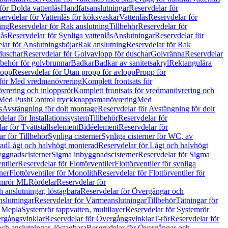
för Dolda vattenlås
Handfatsanslutningar
Reservdelar för
ervdelar för Vattenlås för köksvaskar
Vattenlås
Reservdelar för
ing
Reservdelar för Rak anslutning
Tillbehör
Reservdelar för
lås
Reservdelar för Synliga vattenlås
Anslutningar
Reservdelar för
lar för Anslutningsböjar
Rak anslutning
Reservdelar för Rak
duschar
Reservdelar för Golvavlopp för duschar
Golvränna
Reservdelar
lbehör för golvbrunnar
Badkar
Badkar av sanitetsakryl
Rektangulära
lopp
Reservdelar för Utan propp för avlopp
Propp för
 för Med vredmanövrering
Komplett frontsats för
vrering och inloppsrör
Komplett frontsats för vredmanövrering och
 Med PushControl tryckknappsmanövrering
Med
s
Avstängning för dolt montage
Reservdelar för Avstängning för dolt
elar för Installationssystem
Tillbehör
Reservdelar för
ar för Tvättställselement
Bidéelement
Reservdelar för
r för Tillbehör
Synliga cisterner
Synliga cisterner för WC, av
rad
Lågt och halvhögt monterad
Reservdelar för Lågt och halvhögt
yggnadscisterner
Sigma inbyggnadscisterner
Reservdelar för Sigma
ntiler
Reservdelar för Flottörventiler
Flottörventiler för synliga
ner
Flottörventiler för Monolith
Reservdelar för Flottörventiler för
emrör ML
Rördelar
Reservdelar för
 anslutningar, löstagbara
Reservdelar för Övergångar och
slutningar
Reservdelar för Värmeanslutningar
Tillbehör
Tätningar för
 Mepla
Systemrör tappvatten, multilayer
Reservdelar för Systemrör
rgångsvinklar
Reservdelar för Övergångsvinklar
T-rör
Reservdelar för
ch anslutningar, löstagbara
Reservdelar för Övergångar och