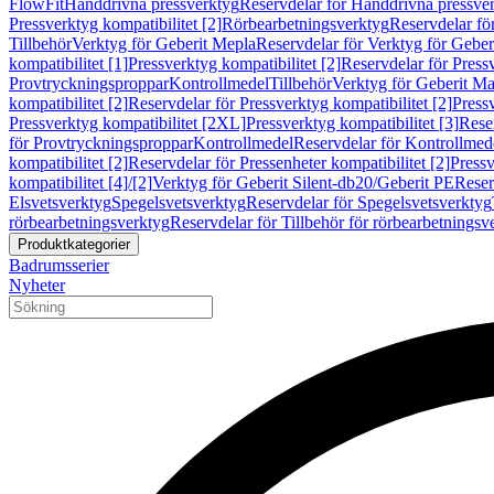
FlowFit
Handdrivna pressverktyg
Reservdelar för Handdrivna pressve
Pressverktyg kompatibilitet [2]
Rörbearbetningsverktyg
Reservdelar fö
Tillbehör
Verktyg för Geberit Mepla
Reservdelar för Verktyg för Geber
kompatibilitet [1]
Pressverktyg kompatibilitet [2]
Reservdelar för Pressv
Provtryckningsproppar
Kontrollmedel
Tillbehör
Verktyg för Geberit Ma
kompatibilitet [2]
Reservdelar för Pressverktyg kompatibilitet [2]
Pressv
Pressverktyg kompatibilitet [2XL]
Pressverktyg kompatibilitet [3]
Reser
för Provtryckningsproppar
Kontrollmedel
Reservdelar för Kontrollmed
kompatibilitet [2]
Reservdelar för Pressenheter kompatibilitet [2]
Pressv
kompatibilitet [4]/[2]
Verktyg för Geberit Silent-db20/Geberit PE
Reser
Elsvetsverktyg
Spegelsvetsverktyg
Reservdelar för Spegelsvetsverktyg
rörbearbetningsverktyg
Reservdelar för Tillbehör för rörbearbetningsv
Produktkategorier
Badrumsserier
Nyheter