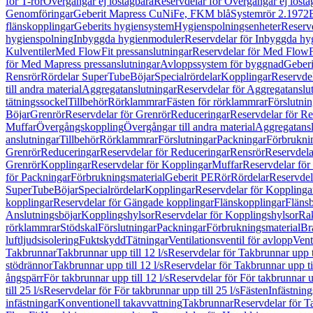
för T-rör
Övergångar ej löstagbara
Reservdelar för Övergångar ej lösta
Genomföringar
Geberit Mapress CuNiFe, FKM blå
Systemrör 2.1972
flänskopplingar
Geberits hygiensystem
Hygienspolningsenheter
Reserv
hygienspolning
Inbyggda hygienmoduler
Reservdelar för Inbyggda h
Kulventiler
Med FlowFit pressanslutningar
Reservdelar för Med FlowFi
för Med Mapress pressanslutningar
Avloppssystem för byggnad
Geberi
Rensrör
Rördelar SuperTube
Böjar
Specialrördelar
Kopplingar
Reservdel
till andra material
Aggregatanslutningar
Reservdelar för Aggregatanslu
tätningssockel
Tillbehör
Rörklammrar
Fästen för rörklammrar
Förslutnin
Böjar
Grenrör
Reservdelar för Grenrör
Reduceringar
Reservdelar för R
Muffar
Övergångskoppling
Övergångar till andra material
Aggregatansl
anslutningar
Tillbehör
Rörklammrar
Förslutningar
Packningar
Förbrukni
Grenrör
Reduceringar
Reservdelar för Reduceringar
Rensrör
Reservdela
Grenrör
Kopplingar
Reservdelar för Kopplingar
Muffar
Reservdelar för
för Packningar
Förbrukningsmaterial
Geberit PE
Rör
Rördelar
Reservdel
SuperTube
Böjar
Specialrördelar
Kopplingar
Reservdelar för Kopplinga
kopplingar
Reservdelar för Gängade kopplingar
Flänskopplingar
Fläns
Anslutningsböjar
Kopplingshylsor
Reservdelar för Kopplingshylsor
Rak
rörklammrar
Stödskal
Förslutningar
Packningar
Förbrukningsmaterial
Br
luftljudsisolering
Fuktskydd
Tätningar
Ventilationsventil för avlopp
Vent
Takbrunnar
Takbrunnar upp till 12 l/s
Reservdelar för Takbrunnar upp ti
stödrännor
Takbrunnar upp till 12 l/s
Reservdelar för Takbrunnar upp til
ångspärr
För takbrunnar upp till 12 l/s
Reservdelar för För takbrunnar up
till 25 l/s
Reservdelar för För takbrunnar upp till 25 l/s
Fästen
Infästnin
infästningar
Konventionell takavvattning
Takbrunnar
Reservdelar för T