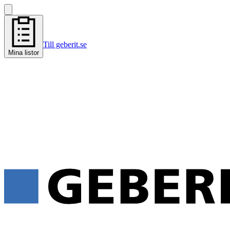
Till geberit.se
Mina listor