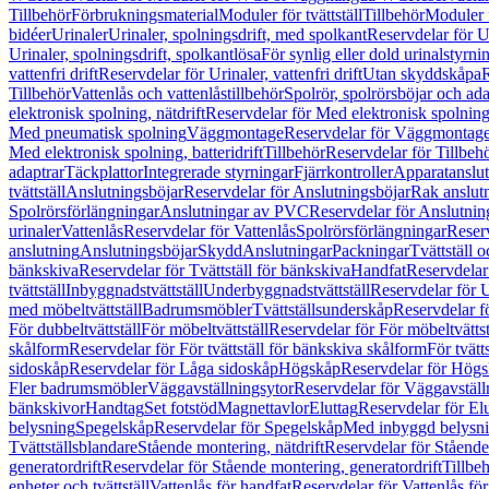
Tillbehör
Förbrukningsmaterial
Moduler för tvättställ
Tillbehör
Moduler 
bidéer
Urinaler
Urinaler, spolningsdrift, med spolkant
Reservdelar för U
Urinaler, spolningsdrift, spolkantlösa
För synlig eller dold urinalstyrni
vattenfri drift
Reservdelar för Urinaler, vattenfri drift
Utan skyddskåpa
R
Tillbehör
Vattenlås och vattenlåstillbehör
Spolrör, spolrörsböjar och ada
elektronisk spolning, nätdrift
Reservdelar för Med elektronisk spolning,
Med pneumatisk spolning
Väggmontage
Reservdelar för Väggmontag
Med elektronisk spolning, batteridrift
Tillbehör
Reservdelar för Tillbeh
adaptrar
Täckplattor
Integrerade styrningar
Fjärrkontroller
Apparatanslutn
tvättställ
Anslutningsböjar
Reservdelar för Anslutningsböjar
Rak anslut
Spolrörsförlängningar
Anslutningar av PVC
Reservdelar för Anslutni
urinaler
Vattenlås
Reservdelar för Vattenlås
Spolrörsförlängningar
Reserv
anslutning
Anslutningsböjar
Skydd
Anslutningar
Packningar
Tvättställ
bänkskiva
Reservdelar för Tvättställ för bänkskiva
Handfat
Reservdelar
tvättställ
Inbyggnadstvättställ
Underbyggnadstvättställ
Reservdelar för 
med möbeltvättställ
Badrumsmöbler
Tvättställsunderskåp
Reservdelar f
För dubbeltvättställ
För möbeltvättställ
Reservdelar för För möbeltvättst
skålform
Reservdelar för För tvättställ för bänkskiva skålform
För tvätt
sidoskåp
Reservdelar för Låga sidoskåp
Högskåp
Reservdelar för Hög
Fler badrumsmöbler
Väggavställningsytor
Reservdelar för Väggavställ
bänkskivor
Handtag
Set fotstöd
Magnettavlor
Eluttag
Reservdelar för El
belysning
Spegelskåp
Reservdelar för Spegelskåp
Med inbyggd belysn
Tvättställsblandare
Stående montering, nätdrift
Reservdelar för Stående
generatordrift
Reservdelar för Stående montering, generatordrift
Tillbe
enheter och tvättställ
Vattenlås för handfat
Reservdelar för Vattenlås fö