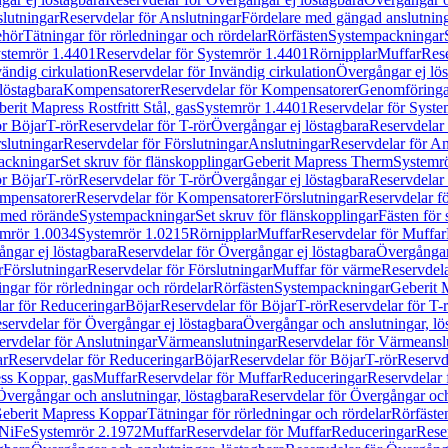
lutningar
Reservdelar för Anslutningar
Fördelare med gängad anslutnin
ehör
Tätningar för rörledningar och rördelar
Rörfästen
Systempackningar
stemrör 1.4401
Reservdelar för Systemrör 1.4401
Rörnipplar
Muffar
Rese
vändig cirkulation
Reservdelar för Invändig cirkulation
Övergångar ej lös
löstagbara
Kompensatorer
Reservdelar för Kompensatorer
Genomföringa
erit Mapress Rostfritt Stål, gas
Systemrör 1.4401
Reservdelar för Syste
ör Böjar
T-rör
Reservdelar för T-rör
Övergångar ej löstagbara
Reservdelar 
slutningar
Reservdelar för Förslutningar
Anslutningar
Reservdelar för An
ackningar
Set skruv för flänskopplingar
Geberit Mapress Therm
Systemr
ör Böjar
T-rör
Reservdelar för T-rör
Övergångar ej löstagbara
Reservdelar 
mpensatorer
Reservdelar för Kompensatorer
Förslutningar
Reservdelar fö
med rörände
Systempackningar
Set skruv för flänskopplingar
Fästen för
mrör 1.0034
Systemrör 1.0215
Rörnipplar
Muffar
Reservdelar för Muffar
ngar ej löstagbara
Reservdelar för Övergångar ej löstagbara
Övergångar 
r
Förslutningar
Reservdelar för Förslutningar
Muffar för värme
Reservdela
ingar för rörledningar och rördelar
Rörfästen
Systempackningar
Geberit 
ar för Reduceringar
Böjar
Reservdelar för Böjar
T-rör
Reservdelar för T-
servdelar för Övergångar ej löstagbara
Övergångar och anslutningar, lö
ervdelar för Anslutningar
Värmeanslutningar
Reservdelar för Värmeansl
ar
Reservdelar för Reduceringar
Böjar
Reservdelar för Böjar
T-rör
Reservde
ess Koppar, gas
Muffar
Reservdelar för Muffar
Reduceringar
Reservdelar 
Övergångar och anslutningar, löstagbara
Reservdelar för Övergångar och
 Geberit Mapress Koppar
Tätningar för rörledningar och rördelar
Rörfäste
uNiFe
Systemrör 2.1972
Muffar
Reservdelar för Muffar
Reduceringar
Rese