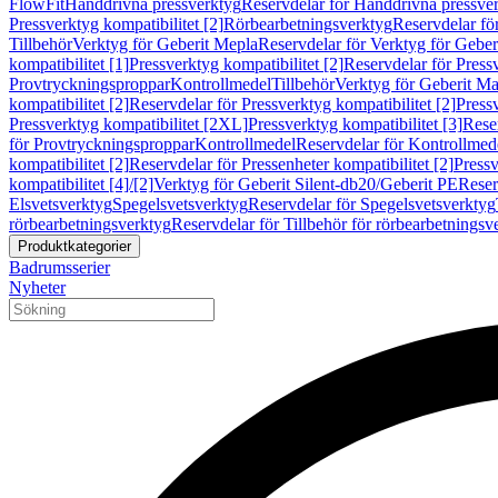
FlowFit
Handdrivna pressverktyg
Reservdelar för Handdrivna pressve
Pressverktyg kompatibilitet [2]
Rörbearbetningsverktyg
Reservdelar fö
Tillbehör
Verktyg för Geberit Mepla
Reservdelar för Verktyg för Geber
kompatibilitet [1]
Pressverktyg kompatibilitet [2]
Reservdelar för Pressv
Provtryckningsproppar
Kontrollmedel
Tillbehör
Verktyg för Geberit Ma
kompatibilitet [2]
Reservdelar för Pressverktyg kompatibilitet [2]
Pressv
Pressverktyg kompatibilitet [2XL]
Pressverktyg kompatibilitet [3]
Reser
för Provtryckningsproppar
Kontrollmedel
Reservdelar för Kontrollmed
kompatibilitet [2]
Reservdelar för Pressenheter kompatibilitet [2]
Pressv
kompatibilitet [4]/[2]
Verktyg för Geberit Silent-db20/Geberit PE
Reser
Elsvetsverktyg
Spegelsvetsverktyg
Reservdelar för Spegelsvetsverktyg
rörbearbetningsverktyg
Reservdelar för Tillbehör för rörbearbetningsv
Produktkategorier
Badrumsserier
Nyheter