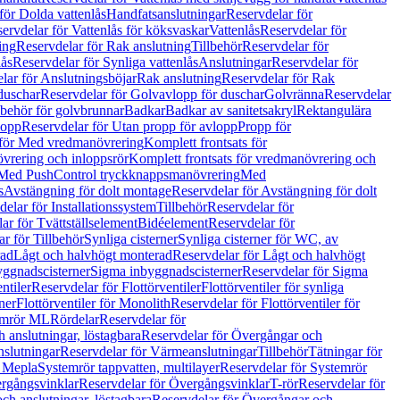
för Dolda vattenlås
Handfatsanslutningar
Reservdelar för
ervdelar för Vattenlås för köksvaskar
Vattenlås
Reservdelar för
ing
Reservdelar för Rak anslutning
Tillbehör
Reservdelar för
lås
Reservdelar för Synliga vattenlås
Anslutningar
Reservdelar för
lar för Anslutningsböjar
Rak anslutning
Reservdelar för Rak
duschar
Reservdelar för Golvavlopp för duschar
Golvränna
Reservdelar
lbehör för golvbrunnar
Badkar
Badkar av sanitetsakryl
Rektangulära
lopp
Reservdelar för Utan propp för avlopp
Propp för
 för Med vredmanövrering
Komplett frontsats för
vrering och inloppsrör
Komplett frontsats för vredmanövrering och
 Med PushControl tryckknappsmanövrering
Med
s
Avstängning för dolt montage
Reservdelar för Avstängning för dolt
elar för Installationssystem
Tillbehör
Reservdelar för
ar för Tvättställselement
Bidéelement
Reservdelar för
r för Tillbehör
Synliga cisterner
Synliga cisterner för WC, av
rad
Lågt och halvhögt monterad
Reservdelar för Lågt och halvhögt
yggnadscisterner
Sigma inbyggnadscisterner
Reservdelar för Sigma
ntiler
Reservdelar för Flottörventiler
Flottörventiler för synliga
ner
Flottörventiler för Monolith
Reservdelar för Flottörventiler för
emrör ML
Rördelar
Reservdelar för
 anslutningar, löstagbara
Reservdelar för Övergångar och
slutningar
Reservdelar för Värmeanslutningar
Tillbehör
Tätningar för
 Mepla
Systemrör tappvatten, multilayer
Reservdelar för Systemrör
rgångsvinklar
Reservdelar för Övergångsvinklar
T-rör
Reservdelar för
ch anslutningar, löstagbara
Reservdelar för Övergångar och