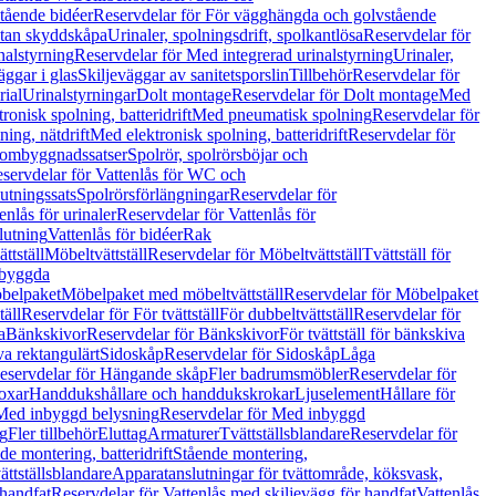
tående bidéer
Reservdelar för För vägghängda och golvstående
Utan skyddskåpa
Urinaler, spolningsdrift, spolkantlösa
Reservdelar för
nalstyrning
Reservdelar för Med integrerad urinalstyrning
Urinaler,
äggar i glas
Skiljeväggar av sanitetsporslin
Tillbehör
Reservdelar för
rial
Urinalstyrningar
Dolt montage
Reservdelar för Dolt montage
Med
onisk spolning, batteridrift
Med pneumatisk spolning
Reservdelar för
ing, nätdrift
Med elektronisk spolning, batteridrift
Reservdelar för
h ombyggnadssatser
Spolrör, spolrörsböjar och
servdelar för Vattenlås för WC och
utningssats
Spolrörsförlängningar
Reservdelar för
enlås för urinaler
Reservdelar för Vattenlås för
lutning
Vattenlås för bidéer
Rak
ttställ
Möbeltvättställ
Reservdelar för Möbeltvättställ
Tvättställ för
nbyggda
belpaket
Möbelpaket med möbeltvättställ
Reservdelar för Möbelpaket
täll
Reservdelar för För tvättställ
För dubbeltvättställ
Reservdelar för
a
Bänkskivor
Reservdelar för Bänkskivor
För tvättställ för bänkskiva
va rektangulärt
Sidoskåp
Reservdelar för Sidoskåp
Låga
eservdelar för Hängande skåp
Fler badrumsmöbler
Reservdelar för
oxar
Handdukshållare och handdukskrokar
Ljuselement
Hållare för
Med inbyggd belysning
Reservdelar för Med inbyggd
g
Fler tillbehör
Eluttag
Armaturer
Tvättställsblandare
Reservdelar för
de montering, batteridrift
Stående montering,
ättställsblandare
Apparatanslutningar för tvättområde, köksvask,
 handfat
Reservdelar för Vattenlås med skiljevägg för handfat
Vattenlås