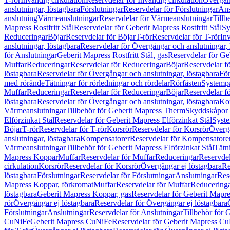
anslutningar, löstagbara
Förslutningar
Reservdelar för Förslutningar
Ans
anslutning
Värmeanslutningar
Reservdelar för Värmeanslutningar
Tillb
Mapress Rostfritt Stål
Reservdelar för Geberit Mapress Rostfritt Stål
Sy
Reduceringar
Böjar
Reservdelar för Böjar
T-rör
Reservdelar för T-rör
In
anslutningar, löstagbara
Reservdelar för Övergångar och anslutningar, 
för Anslutningar
Geberit Mapress Rostfritt Stål, gas
Reservdelar för Geb
Muffar
Reduceringar
Reservdelar för Reduceringar
Böjar
Reservdelar f
löstagbara
Reservdelar för Övergångar och anslutningar, löstagbara
För
med rörände
Tätningar för rörledningar och rördelar
Rörfästen
Systemp
Muffar
Reduceringar
Reservdelar för Reduceringar
Böjar
Reservdelar f
löstagbara
Reservdelar för Övergångar och anslutningar, löstagbara
Ko
Värmeanslutningar
Tillbehör för Geberit Mapress Therm
Skyddskåpor 
Elförzinkat Stål
Reservdelar för Geberit Mapress Elförzinkat Stål
Syste
Böjar
T-rör
Reservdelar för T-rör
Korsrör
Reservdelar för Korsrör
Övergå
anslutningar, löstagbara
Kompensatorer
Reservdelar för Kompensatore
Värmeanslutningar
Tillbehör för Geberit Mapress Elförzinkat Stål
Tätn
Mapress Koppar
Muffar
Reservdelar för Muffar
Reduceringar
Reservdel
cirkulation
Korsrör
Reservdelar för Korsrör
Övergångar ej löstagbara
Re
löstagbara
Förslutningar
Reservdelar för Förslutningar
Anslutningar
Res
Mapress Koppar, förkromat
Muffar
Reservdelar för Muffar
Reducering
löstagbara
Geberit Mapress Koppar, gas
Reservdelar för Geberit Mapr
rör
Övergångar ej löstagbara
Reservdelar för Övergångar ej löstagbara
Förslutningar
Anslutningar
Reservdelar för Anslutningar
Tillbehör för
CuNiFe
Geberit Mapress CuNiFe
Reservdelar för Geberit Mapress C