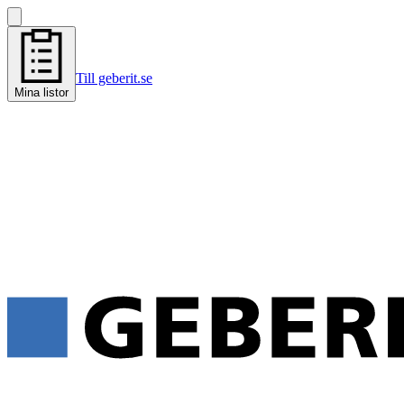
Till geberit.se
Mina listor