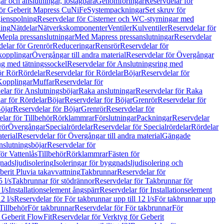
r och anslutningar, löstagbara
Genomföringar
Reservdelar för
för Geberit Mapress CuNiFe
Systempackningar
Set skruv för
ienspolning
Reservdelar för Cisterner och WC-styrningar med
ning
Nätdelar
Nätverkskomponenter
Ventiler
Kulventiler
Reservdelar för
Mepla pressanslutningar
Med Mapress pressanslutningar
Reservdelar
elar för Grenrör
Reduceringar
Rensrör
Reservdelar för
opplingar
Övergångar till andra material
Reservdelar för Övergångar
ng med tätningssockel
Reservdelar för Anslutningsring med
ör Rör
Rördelar
Reservdelar för Rördelar
Böjar
Reservdelar för
Kopplingar
Muffar
Reservdelar för
elar för Anslutningsböjar
Raka anslutningar
Reservdelar för Raka
ar för Rördelar
Böjar
Reservdelar för Böjar
Grenrör
Reservdelar för
öjar
Reservdelar för Böjar
Grenrör
Reservdelar för
lar för Tillbehör
Rörklammrar
Förslutningar
Packningar
Reservdelar
rör
Övergångar
Specialrördelar
Reservdelar för Specialrördelar
Rördelar
terial
Reservdelar för Övergångar till andra material
Gängade
slutningsböjar
Reservdelar för
ör Vattenlås
Tillbehör
Rörklammrar
Fästen för
gnadsljudisolering
Isoleringar för byggnadsljudisolering och
berit Pluvia takavvattning
Takbrunnar
Reservdelar för
 l/s
Takbrunnar för stödrännor
Reservdelar för Takbrunnar för
l/s
Installationselement ångspärr
Reservdelar för Installationselement
2 l/s
Reservdelar för För takbrunnar upp till 12 l/s
För takbrunnar upp
Tillbehör
För takbrunnar
Reservdelar för För takbrunnar
För
 Geberit FlowFit
Reservdelar för Verktyg för Geberit