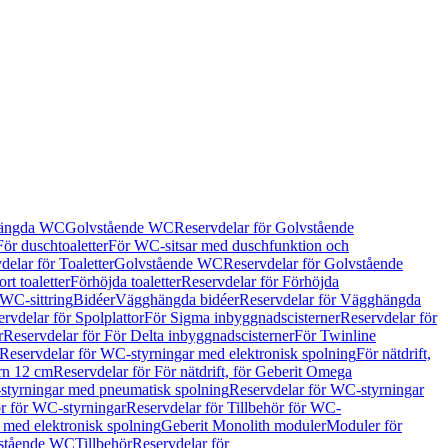
hängda WC
Golvstående WC
Reservdelar för Golvstående
För duschtoaletter
För WC-sitsar med duschfunktion och
delar för Toaletter
Golvstående WC
Reservdelar för Golvstående
rt toaletter
Förhöjda toaletter
Reservdelar för Förhöjda
 WC-sittring
Bidéer
Vägghängda bidéer
Reservdelar för Vägghängda
rvdelar för Spolplattor
För Sigma inbyggnadscisterner
Reservdelar för
r
Reservdelar för För Delta inbyggnadscisterner
För Twinline
Reservdelar för WC-styrningar med elektronisk spolning
För nätdrift,
ern 12 cm
Reservdelar för För nätdrift, för Geberit Omega
tyrningar med pneumatisk spolning
Reservdelar för WC-styrningar
ör för WC-styrningar
Reservdelar för Tillbehör för WC-
 med elektronisk spolning
Geberit Monolith moduler
Moduler för
vstående WC
Tillbehör
Reservdelar för