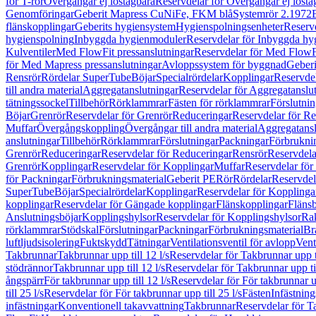
för T-rör
Övergångar ej löstagbara
Reservdelar för Övergångar ej lösta
Genomföringar
Geberit Mapress CuNiFe, FKM blå
Systemrör 2.1972
flänskopplingar
Geberits hygiensystem
Hygienspolningsenheter
Reserv
hygienspolning
Inbyggda hygienmoduler
Reservdelar för Inbyggda h
Kulventiler
Med FlowFit pressanslutningar
Reservdelar för Med FlowFi
för Med Mapress pressanslutningar
Avloppssystem för byggnad
Geberi
Rensrör
Rördelar SuperTube
Böjar
Specialrördelar
Kopplingar
Reservdel
till andra material
Aggregatanslutningar
Reservdelar för Aggregatanslu
tätningssockel
Tillbehör
Rörklammrar
Fästen för rörklammrar
Förslutnin
Böjar
Grenrör
Reservdelar för Grenrör
Reduceringar
Reservdelar för R
Muffar
Övergångskoppling
Övergångar till andra material
Aggregatansl
anslutningar
Tillbehör
Rörklammrar
Förslutningar
Packningar
Förbrukni
Grenrör
Reduceringar
Reservdelar för Reduceringar
Rensrör
Reservdela
Grenrör
Kopplingar
Reservdelar för Kopplingar
Muffar
Reservdelar för
för Packningar
Förbrukningsmaterial
Geberit PE
Rör
Rördelar
Reservdel
SuperTube
Böjar
Specialrördelar
Kopplingar
Reservdelar för Kopplinga
kopplingar
Reservdelar för Gängade kopplingar
Flänskopplingar
Fläns
Anslutningsböjar
Kopplingshylsor
Reservdelar för Kopplingshylsor
Rak
rörklammrar
Stödskal
Förslutningar
Packningar
Förbrukningsmaterial
Br
luftljudsisolering
Fuktskydd
Tätningar
Ventilationsventil för avlopp
Vent
Takbrunnar
Takbrunnar upp till 12 l/s
Reservdelar för Takbrunnar upp ti
stödrännor
Takbrunnar upp till 12 l/s
Reservdelar för Takbrunnar upp til
ångspärr
För takbrunnar upp till 12 l/s
Reservdelar för För takbrunnar up
till 25 l/s
Reservdelar för För takbrunnar upp till 25 l/s
Fästen
Infästnin
infästningar
Konventionell takavvattning
Takbrunnar
Reservdelar för T