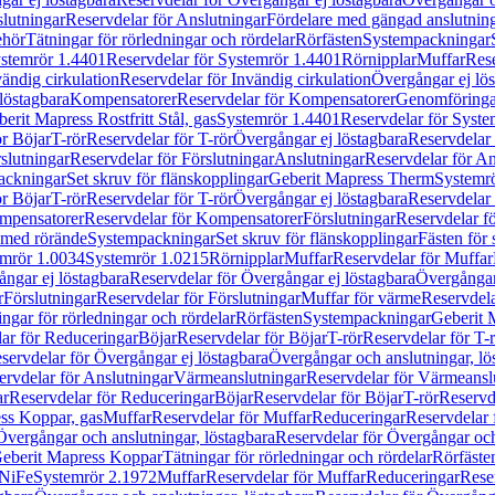
lutningar
Reservdelar för Anslutningar
Fördelare med gängad anslutnin
ehör
Tätningar för rörledningar och rördelar
Rörfästen
Systempackningar
stemrör 1.4401
Reservdelar för Systemrör 1.4401
Rörnipplar
Muffar
Rese
vändig cirkulation
Reservdelar för Invändig cirkulation
Övergångar ej lös
löstagbara
Kompensatorer
Reservdelar för Kompensatorer
Genomföringa
erit Mapress Rostfritt Stål, gas
Systemrör 1.4401
Reservdelar för Syste
ör Böjar
T-rör
Reservdelar för T-rör
Övergångar ej löstagbara
Reservdelar 
slutningar
Reservdelar för Förslutningar
Anslutningar
Reservdelar för An
ackningar
Set skruv för flänskopplingar
Geberit Mapress Therm
Systemr
ör Böjar
T-rör
Reservdelar för T-rör
Övergångar ej löstagbara
Reservdelar 
mpensatorer
Reservdelar för Kompensatorer
Förslutningar
Reservdelar fö
med rörände
Systempackningar
Set skruv för flänskopplingar
Fästen för
mrör 1.0034
Systemrör 1.0215
Rörnipplar
Muffar
Reservdelar för Muffar
ngar ej löstagbara
Reservdelar för Övergångar ej löstagbara
Övergångar 
r
Förslutningar
Reservdelar för Förslutningar
Muffar för värme
Reservdela
ingar för rörledningar och rördelar
Rörfästen
Systempackningar
Geberit 
ar för Reduceringar
Böjar
Reservdelar för Böjar
T-rör
Reservdelar för T-
servdelar för Övergångar ej löstagbara
Övergångar och anslutningar, lö
ervdelar för Anslutningar
Värmeanslutningar
Reservdelar för Värmeansl
ar
Reservdelar för Reduceringar
Böjar
Reservdelar för Böjar
T-rör
Reservde
ess Koppar, gas
Muffar
Reservdelar för Muffar
Reduceringar
Reservdelar 
Övergångar och anslutningar, löstagbara
Reservdelar för Övergångar och
 Geberit Mapress Koppar
Tätningar för rörledningar och rördelar
Rörfäste
uNiFe
Systemrör 2.1972
Muffar
Reservdelar för Muffar
Reduceringar
Rese