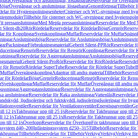
gbara
Övergångar och anslutningar, löstagbara
Reservdelar för Övergånga
Böjar
Övergångar och anslutningar, löstagbara
Genomföringar
Tillbehör 
delar för Hygienspolningsenheter
Cisterner och WC-styrningar med hyg
ygienmoduler
Tillbehör för cisterner och WC-styrningar med hygienspol
t pressanslutningar
Med Mepla pressanslutningar
Reservdelar för Med 
t Silent-db20
Rör
Rördelar
Reservdelar för Rördelar
Böjar
Grenrör
Reservd
ar för Kopplingar
Svetskopplingar
Muffar
Reservdelar för Muffar
Spännk
tningar
Anslutningsböjar
Reservdelar för Anslutningsböjar
Anslutningsri
gar
Packningar
Förbrukningsmaterial
Geberit Silent-PP
Rör
Reservdelar f
educeringar
Rensrör
Reservdelar för Rensrör
Kopplingar
Reservdelar för 
utningar
Reservdelar för Aggregatanslutningar
Anslutningsböjar
Reservd
ngsmaterial
Geberit Silent-Pro
Rör
Reservdelar för Rör
Rördelar
Reservdel
r för Rensrör
Rördelar SuperTube
Reservdelar för Rördelar SuperTube
B
 Muffar
Övergångskoppling
Adaptrar till andra material
Tillbehör
Reservde
ar för Rördelar
Böjar
Grenrör
Reduceringar
Rensrör
Reservdelar för Rens
r
Svetskopplingar
Muffar
Reservdelar för Muffar
Övergångar till andra ma
bussningar
Aggregatanslutningar
Reservdelar för Aggregatanslutningar
An
a anslutningar
Reservdelar för Raka anslutningar
Vattenlås
Reservdelar f
andskydd, ljudisolering och fuktskydd
Ljudisolering
Isoleringar för byg
ilationsventiler
Reservdelar för Ventilationsventiler
Energisparventiler
Ge
ll 12 l/s
Takbrunnar upp till 25 l/s
Reservdelar för Takbrunnar upp till 25
l 12 l/s
Takbrunnar upp till 25 l/s
Reservdelar för Takbrunnar upp till 25 
p till 12 l/s
Överlopp
Reservdelar för Överlopp
För takbrunnar upp till 1
gssystem d40–200
Infästningssystem d250–315
Tillbehör
Reservdelar för 
akbrunnar
Tillbehör
Reservdelar för Tillbehör
Verktyg
Verktyg
Verktyg för