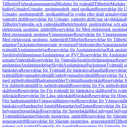
Tillbehör
Förbrukningsmaterial
Moduler för tvättställ
Tillbehör
Moduler 
bidéer
Urinaler
Urinaler, spolningsdrift, med spolkant
Reservdelar för U
Urinaler, spolningsdrift, spolkantlösa
För synlig eller dold urinalstyrni
vattenfri drift
Reservdelar för Urinaler, vattenfri drift
Utan skyddskåpa
R
Tillbehör
Vattenlås och vattenlåstillbehör
Spolrör, spolrörsböjar och ada
elektronisk spolning, nätdrift
Reservdelar för Med elektronisk spolning,
Med pneumatisk spolning
Väggmontage
Reservdelar för Väggmontag
Med elektronisk spolning, batteridrift
Tillbehör
Reservdelar för Tillbeh
adaptrar
Täckplattor
Integrerade styrningar
Fjärrkontroller
Apparatanslutn
tvättställ
Anslutningsböjar
Reservdelar för Anslutningsböjar
Rak anslut
Spolrörsförlängningar
Anslutningar av PVC
Reservdelar för Anslutni
urinaler
Vattenlås
Reservdelar för Vattenlås
Spolrörsförlängningar
Reserv
anslutning
Anslutningsböjar
Skydd
Anslutningar
Packningar
Tvättställ
bänkskiva
Reservdelar för Tvättställ för bänkskiva
Handfat
Reservdelar
tvättställ
Inbyggnadstvättställ
Underbyggnadstvättställ
Reservdelar för 
med möbeltvättställ
Badrumsmöbler
Tvättställsunderskåp
Reservdelar f
För dubbeltvättställ
För möbeltvättställ
Reservdelar för För möbeltvättst
skålform
Reservdelar för För tvättställ för bänkskiva skålform
För tvätt
sidoskåp
Reservdelar för Låga sidoskåp
Högskåp
Reservdelar för Hög
Fler badrumsmöbler
Väggavställningsytor
Reservdelar för Väggavställ
bänkskivor
Handtag
Set fotstöd
Magnettavlor
Eluttag
Reservdelar för El
belysning
Spegelskåp
Reservdelar för Spegelskåp
Med inbyggd belysn
Tvättställsblandare
Stående montering, nätdrift
Reservdelar för Stående
generatordrift
Reservdelar för Stående montering, generatordrift
Tillbe
enheter och tvättställ
Vattenlås för handfat
Reservdelar för Vattenlås fö