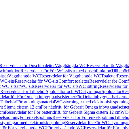
Reservdelar för Duschtoaletter
Vägghängda WC
Reservdelar för Vägg
schfunktion
Reservdelar för För WC-sitsar med duschfunktion
Tillbehör
itsar
Vägghängda WC
Reservdelar för Vägghängda WC
Toaletter
Reserv
WC-sits
Reservdelar för WC-sits
Comfort toaletter
Reservdelar för Comfo
t WC-sitsar
WC-sits
Reservdelar för WC-sits
WC-sittring
Reservdelar för
r
Reservdelar för Tillbehör
Spolplattor och WC-styrningar
Spolplattor
Rese
delar för För Omega inbyggnadscisterner
För Delta inbyggnadscisterne
Tillbehör
Förbrukningsmaterial
WC-styrningar med elektronisk spolning
rit Sigma cistern 12 cm
För nätdrift, för Geberit Omega inbyggnadscist
 cm
Reservdelar för För batteridrift, för Geberit Sigma cistern 12 cm
WC-s
belspolning
För enkelspolning
Reservdelar för För enkelspolning
Tillbeh
tyrningar med elektronisk spolning
Reservdelar för För WC-styrningar
r för För vägghängda WC
För golvstående WC
Reservdelar för För gol