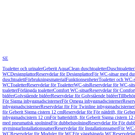
SE
Toaletter och urinaler
Geberit AquaClean duschtoaletter
Duschtoaletter
WC
Designplattor
Reservdelar för Designplattor
För WC-sitsar med du
duschtoalett
Förbrukningsmaterial
Funktionsenheter
Toaletter och WC-s
WC
Toaletter
Reservdelar för Toaletter
WC-sits
Reservdelar för WC-sits
toaletter
Förlängda toaletter
Comfort WC-sitsar
Reservdelar för Comfor
bidéer
Golvstående bidéer
Reservdelar för Golvstående bidéer
Tillbehö
För Sigma inbyggnadscisterner
För Omega inbyggnadscisterner
Reserv
inbyggnadscisterner
Reservdelar för För Twinline inbyggnadscisterner
för Geberit Sigma cistern 12 cm
Reservdelar för För nätdrift, för Gebe
inbyggnadscistern 12 cm
För batteridrift, för Geberit Sigma cistern 12
med pneumatisk spolning
För dubbelspolning
Reservdelar för För dub
styrningar
Installationssatser
Reservdelar för Installationssatser
För WC-s
WC
Reservdelar för Moduler för WC
För vägghängda WC
Reservdela