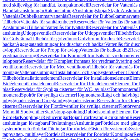
med skiljevägg för handfat, kompaktmodell
Reservdelar för Vattenlås
Handfatsanslutningar
Rak anslutning
Anslutningsböjar
Skydd
Anslutnin
Vattenlås
Dubbelkammarvattenlås
Reservdelar för Dubbelkammarvatte
Tillbehör
Vattenlås för sanitärenheter
Reservdelar för Vattenlås för sani
Anslutningar
Tillbehör
Vattenlås för tvättställ
Reservdelar för Vattenlås fö
anslutning
Utloppsventiler
Reservdelar för Utloppsventiler
Tillbehör
Res
för Golvränna
Tillbehör för golvrännor
Golvbrunn för dusch
Reservdela
badkar
Aggregatanslutningar för duschar och badkar
Vattenlås för dus
avlopp
Reservdelar för Propp för avlopp
Vattenlås för badkar, d52
Reser
vredmanövrering
Reservdelar för Komplett frontsats för vredmanövrer
inloppsrör
Reservdelar för Komplett frontsats för vredmanövrering och
ventilkonor
Reservdelar för Med ventilkonor
Tillbehör för vattenlås fö
montage
Vattenanslutningar
Installations- och spolsystem
Geberit Duof
Tillbehör
Installationselement
Reservdelar för Installationselement
Elem
Bidéelement
Urinalelement
Reservdelar för Urinalelement
Element för 
plast
Reservdelar för Synliga cisterner för WC, av plast
Toppmonterad
monterad
Spolrör för synliga cisterner
Högmonterad
Lågt och halvhögt
inbyggnadscisterner
Omega inbyggnadscisterner
Reservdelar för Omeg
cisterner
Reservdelar för Flottörventiler för synliga cisterner
Flottörvent
Monolith
Spolventiler
Start/stopp-spolning
Dubbelspolning
Element för 
Rördelar
Kopplingar
Reduceringar
Böjar
T-rör
Invändig cirkulation
Reser
anslutningar, löstagbara
Förslutningar
Anslutningar
Fördelare med gäng
systemrör och rördelar
Tätningar för rördelar
Fästen för systemrör
Syst
tappvatten, multilayer
Rördelar
Reservdelar för Rördelar
Kopplingar
Res
T-rör
Invändig cirkulation
Reservdelar för Invändig cirkulation
Övergång