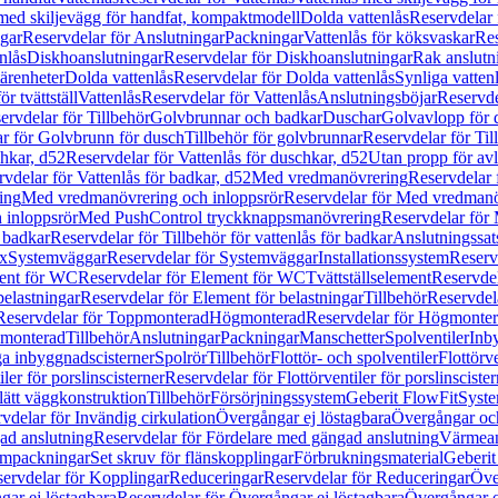
 med skiljevägg för handfat, kompaktmodell
Dolda vattenlås
Reservdelar 
gar
Reservdelar för Anslutningar
Packningar
Vattenlås för köksvaskar
Res
nlås
Diskhoanslutningar
Reservdelar för Diskhoanslutningar
Rak anslutn
tärenheter
Dolda vattenlås
Reservdelar för Dolda vattenlås
Synliga vatten
r tvättställ
Vattenlås
Reservdelar för Vattenlås
Anslutningsböjar
Reservde
ervdelar för Tillbehör
Golvbrunnar och badkar
Duschar
Golvavlopp för 
r för Golvbrunn för dusch
Tillbehör för golvbrunnar
Reservdelar för Til
chkar, d52
Reservdelar för Vattenlås för duschkar, d52
Utan propp för av
vdelar för Vattenlås för badkar, d52
Med vredmanövrering
Reservdelar
ing
Med vredmanövrering och inloppsrör
Reservdelar för Med vredmanö
 inloppsrör
Med PushControl tryckknappsmanövrering
Reservdelar för
r badkar
Reservdelar för Tillbehör för vattenlås för badkar
Anslutningssat
ix
Systemväggar
Reservdelar för Systemväggar
Installationssystem
Reservd
ent för WC
Reservdelar för Element för WC
Tvättställselement
Reservdel
belastningar
Reservdelar för Element för belastningar
Tillbehör
Reservdela
Reservdelar för Toppmonterad
Högmonterad
Reservdelar för Högmonte
 monterad
Tillbehör
Anslutningar
Packningar
Manschetter
Spolventiler
Inb
a inbyggnadscisterner
Spolrör
Tillbehör
Flottör- och spolventiler
Flottörve
iler för porslinscisterner
Reservdelar för Flottörventiler för porslinscister
lätt väggkonstruktion
Tillbehör
Försörjningssystem
Geberit FlowFit
Syst
vdelar för Invändig cirkulation
Övergångar ej löstagbara
Övergångar och
ad anslutning
Reservdelar för Fördelare med gängad anslutning
Värmean
empackningar
Set skruv för flänskopplingar
Förbrukningsmaterial
Geberit
ervdelar för Kopplingar
Reduceringar
Reservdelar för Reduceringar
Öve
ar ej löstagbara
Reservdelar för Övergångar ej löstagbara
Övergångar o