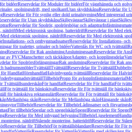
för bidéer
Reservdelar för Moduler för bidéer
För vägghängda och golvs
rinaler, spolningsdrift, med spolkant
Utan skyddskåpa
Reservdelar för 
ng
Reservdelar för För synlig eller dold urinalstyrning
Med integrerad uri
eservdelar för Utan skyddskåpa
Skiljeväggar
Skiljeväggar i plast
Skiljev
ptrar
Reservdelar för Spolrör, spolrörsböjar och adaptrar
Infästningsmate
 nätdrift
Med elektronisk spolning, batteridrift
Reservdelar för Med elektr
e
Med elektronisk spolning, nätdrift
Reservdelar för Med elektronisk spoln
ör
Installations- och ombyggnadssatser
Reservdelar för Installations- oc
ingar för toaletter, urinaler och bidéer
Vattenlås för WC och tvättställ
Re
ning
Reservdelar för Rak anslutning
Anslutningssats
Reservdelar för Ansl
ngar av PVC
Manschetter och täckkåpor
Adapter- och kopplingsdelar
Vatt
delar för Spolrörsförlängningar
Rak anslutning
Reservdelar för Rak ans
 och badrumsmöbler
Tvättställ
Tvättställ
Reservdelar för Tvättställ
Dubbeltvä
 för Handfat
Hörnhandfat
Halvinbyggda tvättställ
Reservdelar för Halvi
Underbyggnadstvättställ
Tillbehör
Propp för avlopp
Infästningsmaterial
Mö
ör Tvättställsunderskåp
För handfat
Reservdelar för För handfat
För tvätts
äll
För tvättställ för bänkskiva
Reservdelar för För tvättställ för bänkskiv
ställ för bänkskiva rektangulärt
Reservdelar för För tvättställ för bänkski
skåp
Mellanhöga skåp
Reservdelar för Mellanhöga skåp
Hängande skåp
R
ningsytor
Tillbehör
Reservdelar för Tillbehör
Lådinsatser och förvaringsb
uttag
Fler tillbehör
Speglar och spegelskåp
Spegel
Reservdelar för Spegel
ing
Reservdelar för Med inbyggd belysning
Tillbehör
Ljuselement
Handta
 montering, nätdrift
Stående montering, batteridrift
Reservdelar för Ståen
hör
Reservdelar för Tillbehör
För tvättställsblandare
Reservdelar för För tv
r handfat
Vattenlås
Reservdelar för Vattenlås
Vattenlås med skiljevägg för