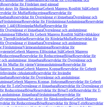
g
Reservdelar för Fördelare med gängad
Set skruv för flänskopplingar
Geberit Mapress Rostfritt Stål
Geberit
rvdelar för Muffar
Reduceringar
Reservdelar för
tagbara
Reservdelar för Övergångar ej löstagbara
Övergångar och
r
Förslutningar
Reservdelar för Förslutningar
Anslutningar
Reservdelar
mrör 1.4401
Rörnipplar
Muffar
Reservdelar för
för Övergångar ej löstagbara
Övergångar och anslutningar,
slutningar
Tillbehör för Geberit Mapress Rostfritt Stål
Skyddskåpor
ör Therm
Rördelar
Reservdelar för Rördelar
Muffar
Reservdelar för
för Övergångar ej löstagbara
Övergångar och anslutningar,
r Förslutningar
Värmeanslutningar
Reservdelar för
 systemrör
Geberit Mapress Elförzinkat Stål
Geberit Mapress
Reduceringar
Reservdelar för Reduceringar
Böjar
Reservdelar för
och anslutningar, löstagbara
Reservdelar för Övergångar och
r för Muffar för värme
Värmeanslutningar
Reservdelar för
Mapress Koppar
Geberit Mapress Koppar
Reservdelar för Geberit
rör
Invändig cirkulation
Reservdelar för Invändig
stagbara
Reservdelar för Övergångar och anslutningar,
utningar
Geberit Mapress Koppar, förkromat
Reservdelar för Geberit
lar för T-rör
Övergångar ej löstagbara
Reservdelar för Övergångar ej
för Reduceringar
Böjar
Reservdelar för Böjar
T-rör
Reservdelar för T-
 anslutningar, löstagbara
Förslutningar
Reservdelar för
n
Systempackningar
Set skruv för flänskopplingar
Geberit Mapress
rvdelar för Reduceringar
Böjar
Reservdelar för Böjar
T-rör
Reservdelar