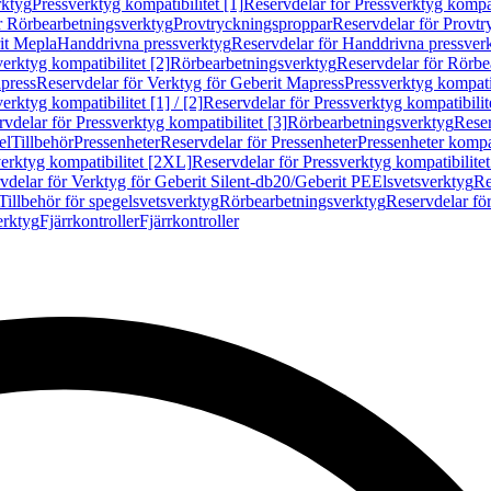
rktyg
Pressverktyg kompatibilitet [1]
Reservdelar för Pressverktyg kompati
r Rörbearbetningsverktyg
Provtryckningsproppar
Reservdelar för Provt
it Mepla
Handdrivna pressverktyg
Reservdelar för Handdrivna pressver
erktyg kompatibilitet [2]
Rörbearbetningsverktyg
Reservdelar för Rörbe
press
Reservdelar för Verktyg för Geberit Mapress
Pressverktyg kompatib
erktyg kompatibilitet [1] / [2]
Reservdelar för Pressverktyg kompatibilitet
vdelar för Pressverktyg kompatibilitet [3]
Rörbearbetningsverktyg
Reser
el
Tillbehör
Pressenheter
Reservdelar för Pressenheter
Pressenheter kompat
erktyg kompatibilitet [2XL]
Reservdelar för Pressverktyg kompatibilite
vdelar för Verktyg för Geberit Silent-db20/Geberit PE
Elsvetsverktyg
Re
Tillbehör för spegelsvetsverktyg
Rörbearbetningsverktyg
Reservdelar fö
erktyg
Fjärrkontroller
Fjärrkontroller