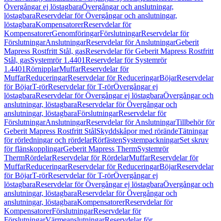
Övergångar ej löstagbara
Övergångar och anslutningar,
löstagbara
Reservdelar för Övergångar och anslutningar,
löstagbara
Kompensatorer
Reservdelar för
Kompensatorer
Genomföringar
Förslutningar
Reservdelar för
Förslutningar
Anslutningar
Reservdelar för Anslutningar
Geberit
Mapress Rostfritt Stål, gas
Reservdelar för Geberit Mapress Rostfritt
Stål, gas
Systemrör 1.4401
Reservdelar för Systemrör
1.4401
Rörnipplar
Muffar
Reservdelar för
Muffar
Reduceringar
Reservdelar för Reduceringar
Böjar
Reservdelar
för Böjar
T-rör
Reservdelar för T-rör
Övergångar ej
löstagbara
Reservdelar för Övergångar ej löstagbara
Övergångar och
anslutningar, löstagbara
Reservdelar för Övergångar och
anslutningar, löstagbara
Förslutningar
Reservdelar för
Förslutningar
Anslutningar
Reservdelar för Anslutningar
Tillbehör för
Geberit Mapress Rostfritt Stål
Skyddskåpor med rörände
Tätningar
för rörledningar och rördelar
Rörfästen
Systempackningar
Set skruv
för flänskopplingar
Geberit Mapress Therm
Systemrör
Therm
Rördelar
Reservdelar för Rördelar
Muffar
Reservdelar för
Muffar
Reduceringar
Reservdelar för Reduceringar
Böjar
Reservdelar
för Böjar
T-rör
Reservdelar för T-rör
Övergångar ej
löstagbara
Reservdelar för Övergångar ej löstagbara
Övergångar och
anslutningar, löstagbara
Reservdelar för Övergångar och
anslutningar, löstagbara
Kompensatorer
Reservdelar för
Kompensatorer
Förslutningar
Reservdelar för
Förslutningar
Värmeanslutningar
Reservdelar för