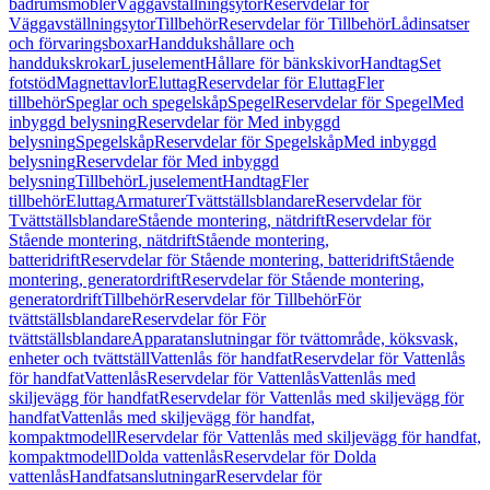
badrumsmöbler
Väggavställningsytor
Reservdelar för
Väggavställningsytor
Tillbehör
Reservdelar för Tillbehör
Lådinsatser
och förvaringsboxar
Handdukshållare och
handdukskrokar
Ljuselement
Hållare för bänkskivor
Handtag
Set
fotstöd
Magnettavlor
Eluttag
Reservdelar för Eluttag
Fler
tillbehör
Speglar och spegelskåp
Spegel
Reservdelar för Spegel
Med
inbyggd belysning
Reservdelar för Med inbyggd
belysning
Spegelskåp
Reservdelar för Spegelskåp
Med inbyggd
belysning
Reservdelar för Med inbyggd
belysning
Tillbehör
Ljuselement
Handtag
Fler
tillbehör
Eluttag
Armaturer
Tvättställsblandare
Reservdelar för
Tvättställsblandare
Stående montering, nätdrift
Reservdelar för
Stående montering, nätdrift
Stående montering,
batteridrift
Reservdelar för Stående montering, batteridrift
Stående
montering, generatordrift
Reservdelar för Stående montering,
generatordrift
Tillbehör
Reservdelar för Tillbehör
För
tvättställsblandare
Reservdelar för För
tvättställsblandare
Apparatanslutningar för tvättområde, köksvask,
enheter och tvättställ
Vattenlås för handfat
Reservdelar för Vattenlås
för handfat
Vattenlås
Reservdelar för Vattenlås
Vattenlås med
skiljevägg för handfat
Reservdelar för Vattenlås med skiljevägg för
handfat
Vattenlås med skiljevägg för handfat,
kompaktmodell
Reservdelar för Vattenlås med skiljevägg för handfat,
kompaktmodell
Dolda vattenlås
Reservdelar för Dolda
vattenlås
Handfatsanslutningar
Reservdelar för