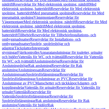
nätdrift
Reservdelar för Med elektronisk spolning, nätdrift
Med
elektronisk spolning, batteridrift
Reservdelar för Med elektronisk
spolning, batteridrift
Med pneumatisk spolning
Reservdelar för Med
pneumatisk spolning
Väggmontage
Reservdelar för
Väggmontage
Med elektronisk spolning, nätdrift
Reservdelar för Med
elektronisk spolning, nätdrift
Med elektronisk spolning,
batteridrift
Reservdelar för Med elektronisk spolning,
batteridrift
Tillbehör
Reservdelar för Tillbehör
Installations- och
ombyggnadssatser
Reservdelar för Installations- och
ombyggnadssatser
Spolrör, spolrörsböjar och
adaptrar
Täckplattor
Integrerade
styrningar
Fjärrkontroller
Apparatanslutningar för toaletter, urinaler
och bidéer
Vattenlås för WC och tvättställ
Reservdelar för Vattenlås
för WC och tvättställ
Anslutningsböjar
Reservdelar för
Anslutningsböjar
Rak anslutning
Reservdelar för Rak
anslutning
Anslutningssats
Reservdelar för
Anslutningssats
Spolrörsförlängningar
Reservdelar för
Spolrörsförlängningar
Anslutningar av PVC
Reservdelar för
Anslutningar av PVC
Manschetter och täckkåpor
Adapter- och
kopplingsdelar
Vattenlås för urinaler
Reservdelar för Vattenlås för
urinaler
Vattenlås
Reservdelar för
Vattenlås
Spolrörsförlängningar
Reservdelar för
Spolrörsförlängningar
Rak anslutning
Reservdelar för Rak
anslutning
Vattenlås för bidéer
Rak