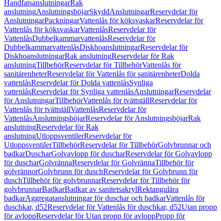
Handfatsanslutningar
Rak
anslutning
Anslutningsböjar
Skydd
Anslutningar
Reservdelar för
Anslutningar
Packningar
Vattenlås för köksvaskar
Reservdelar för
Vattenlås för köksvaskar
Vattenlås
Reservdelar för
Vattenlås
Dubbelkammarvattenlås
Reservdelar för
Dubbelkammarvattenlås
Diskhoanslutningar
Reservdelar för
Diskhoanslutningar
Rak anslutning
Reservdelar för Rak
anslutning
Tillbehör
Reservdelar för Tillbehör
Vattenlås för
sanitärenheter
Reservdelar för Vattenlås för sanitärenheter
Dolda
vattenlås
Reservdelar för Dolda vattenlås
Synliga
vattenlås
Reservdelar för Synliga vattenlås
Anslutningar
Reservdelar
för Anslutningar
Tillbehör
Vattenlås för tvättställ
Reservdelar för
Vattenlås för tvättställ
Vattenlås
Reservdelar för
Vattenlås
Anslutningsböjar
Reservdelar för Anslutningsböjar
Rak
anslutning
Reservdelar för Rak
anslutning
Utloppsventiler
Reservdelar för
Utloppsventiler
Tillbehör
Reservdelar för Tillbehör
Golvbrunnar och
badkar
Duschar
Golvavlopp för duschar
Reservdelar för Golvavlopp
för duschar
Golvränna
Reservdelar för Golvränna
Tillbehör för
golvrännor
Golvbrunn för dusch
Reservdelar för Golvbrunn för
dusch
Tillbehör för golvbrunnar
Reservdelar för Tillbehör för
golvbrunnar
Badkar
Badkar av sanitetsakryl
Rektangulära
badkar
Aggregatanslutningar för duschar och badkar
Vattenlås för
duschkar, d52
Reservdelar för Vattenlås för duschkar, d52
Utan propp
för avlopp
Reservdelar för Utan propp för avlopp
Propp för