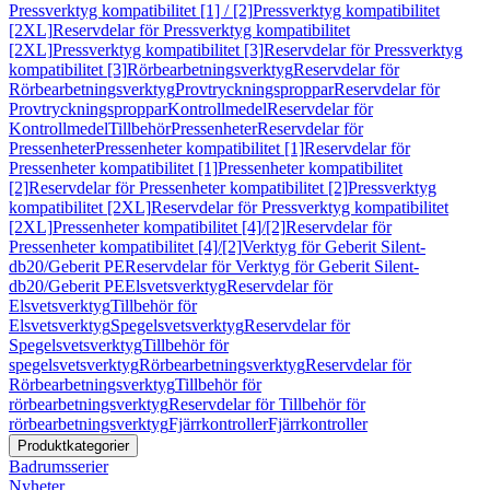
Pressverktyg kompatibilitet [1] / [2]
Pressverktyg kompatibilitet
[2XL]
Reservdelar för Pressverktyg kompatibilitet
[2XL]
Pressverktyg kompatibilitet [3]
Reservdelar för Pressverktyg
kompatibilitet [3]
Rörbearbetningsverktyg
Reservdelar för
Rörbearbetningsverktyg
Provtryckningsproppar
Reservdelar för
Provtryckningsproppar
Kontrollmedel
Reservdelar för
Kontrollmedel
Tillbehör
Pressenheter
Reservdelar för
Pressenheter
Pressenheter kompatibilitet [1]
Reservdelar för
Pressenheter kompatibilitet [1]
Pressenheter kompatibilitet
[2]
Reservdelar för Pressenheter kompatibilitet [2]
Pressverktyg
kompatibilitet [2XL]
Reservdelar för Pressverktyg kompatibilitet
[2XL]
Pressenheter kompatibilitet [4]/[2]
Reservdelar för
Pressenheter kompatibilitet [4]/[2]
Verktyg för Geberit Silent-
db20/Geberit PE
Reservdelar för Verktyg för Geberit Silent-
db20/Geberit PE
Elsvetsverktyg
Reservdelar för
Elsvetsverktyg
Tillbehör för
Elsvetsverktyg
Spegelsvetsverktyg
Reservdelar för
Spegelsvetsverktyg
Tillbehör för
spegelsvetsverktyg
Rörbearbetningsverktyg
Reservdelar för
Rörbearbetningsverktyg
Tillbehör för
rörbearbetningsverktyg
Reservdelar för Tillbehör för
rörbearbetningsverktyg
Fjärrkontroller
Fjärrkontroller
Produktkategorier
Badrumsserier
Nyheter