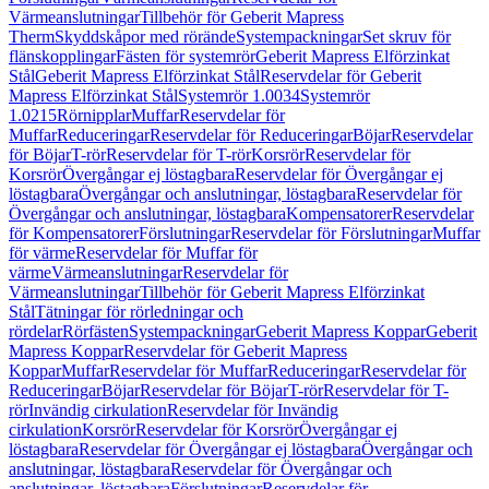
Värmeanslutningar
Tillbehör för Geberit Mapress
Therm
Skyddskåpor med rörände
Systempackningar
Set skruv för
flänskopplingar
Fästen för systemrör
Geberit Mapress Elförzinkat
Stål
Geberit Mapress Elförzinkat Stål
Reservdelar för Geberit
Mapress Elförzinkat Stål
Systemrör 1.0034
Systemrör
1.0215
Rörnipplar
Muffar
Reservdelar för
Muffar
Reduceringar
Reservdelar för Reduceringar
Böjar
Reservdelar
för Böjar
T-rör
Reservdelar för T-rör
Korsrör
Reservdelar för
Korsrör
Övergångar ej löstagbara
Reservdelar för Övergångar ej
löstagbara
Övergångar och anslutningar, löstagbara
Reservdelar för
Övergångar och anslutningar, löstagbara
Kompensatorer
Reservdelar
för Kompensatorer
Förslutningar
Reservdelar för Förslutningar
Muffar
för värme
Reservdelar för Muffar för
värme
Värmeanslutningar
Reservdelar för
Värmeanslutningar
Tillbehör för Geberit Mapress Elförzinkat
Stål
Tätningar för rörledningar och
rördelar
Rörfästen
Systempackningar
Geberit Mapress Koppar
Geberit
Mapress Koppar
Reservdelar för Geberit Mapress
Koppar
Muffar
Reservdelar för Muffar
Reduceringar
Reservdelar för
Reduceringar
Böjar
Reservdelar för Böjar
T-rör
Reservdelar för T-
rör
Invändig cirkulation
Reservdelar för Invändig
cirkulation
Korsrör
Reservdelar för Korsrör
Övergångar ej
löstagbara
Reservdelar för Övergångar ej löstagbara
Övergångar och
anslutningar, löstagbara
Reservdelar för Övergångar och
anslutningar, löstagbara
Förslutningar
Reservdelar för