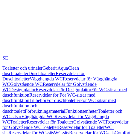
SE
Toaletter och urinaler
Geberit AquaClean
duschtoaletter
Duschtoaletter
Reservdelar för
Duschtoaletter
Vägghängda WC
Reservdelar för Vägghängda
WC
Golvstående WC
Reservdelar för Golvstående
WC
Designplattor
Reservdelar för Designplattor
För WC-sitsar med
duschfunktion
Reservdelar för För WC-sitsar med
duschfunktion
Tillbehör
För duschtoaletter
För WC-sitsar med
duschfunktion och
duschtoalett
Förbrukningsmaterial
Funktionsenheter
Toaletter och
WC-sitsar
Vägghängda WC
Reservdelar för Vägghängda
WC
Toaletter
Reservdelar för Toaletter
Golvstående WC
Reservdelar
för Golvstående WC
Toaletter
Reservdelar för Toaletter
WC-
sits
Reservdelar för WC-sits
WC-sits
Reservdelar för WC-sits
Comfort