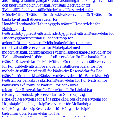
anslutning
Anslutningsböjar
Skydd
Anslutningar
Packningar
Tvättställ
och badrumsmöbler
Tvättställ
Tvättställ
Reservdelar för
Tvättställ
Dubbeltvättställ
Möbeltvättställ
Reservdelar för
Möbeltvättställ
Tvättställ för bänkskiva
Reservdelar för Tvättställ för
bänkskiva
Handfat
Reservdelar för
Handfat
Hörnhandfat
Halvinbyggda tvättställ
Reservdelar för
Halvinbyggda
tvättställ
Inbyggnadstvättställ
Underbyggnadstvättställ
Reservdelar för
Underbyggnadstvättställ
Tillbehör
Propp för
avlopp
Infästningsmaterial
Möbelpaket
Möbelpaket med
möbeltvättställ
Reservdelar för Möbelpaket med
möbeltvättställ
Badrumsmöbler
Tvättställsunderskåp
Reservdelar för
Tvättställsunderskåp
För handfat
Reservdelar för För handfat
För
tvättställ
Reservdelar för För tvättställ
För dubbeltvättställ
Reservdelar
för För dubbeltvättställ
För möbeltvättställ
Reservdelar för För
möbeltvättställ
För tvättställ för bänkskiva
Reservdelar för För
tvättställ för bänkskiva
Bänkskivor
Reservdelar för Bänkskivor
För
tvättställ för bänkskiva skålform
Reservdelar för För tvättställ för
bänkskiva skålform
För tvättställ för bänkskiva
rektangulärt
Reservdelar för För tvättställ för bänkskiva
rektangulärt
Sidoskåp
Reservdelar för Sidoskåp
Låga
sidoskåp
Reservdelar för Låga sidoskåp
Högskåp
Reservdelar för
Högskåp
Mellanhöga skåp
Reservdelar för Mellanhöga
skåp
Hängande skåp
Reservdelar för Hängande skåp
Fler
badrumsmöbler
Reservdelar för Fler