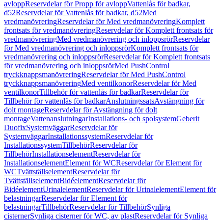
avlopp
Reservdelar för Propp för avlopp
Vattenlås för badkar,
d52
Reservdelar för Vattenlås för badkar, d52
Med
vredmanövrering
Reservdelar för Med vredmanövrering
Komplett
frontsats för vredmanövrering
Reservdelar för Komplett frontsats för
vredmanövrering
Med vredmanövrering och inloppsrör
Reservdelar
för Med vredmanövrering och inloppsrör
Komplett frontsats för
vredmanövrering och inloppsrör
Reservdelar för Komplett frontsats
för vredmanövrering och inloppsrör
Med PushControl
tryckknappsmanövrering
Reservdelar för Med PushControl
tryckknappsmanövrering
Med ventilkonor
Reservdelar för Med
ventilkonor
Tillbehör för vattenlås för badkar
Reservdelar för
Tillbehör för vattenlås för badkar
Anslutningssats
Avstängning för
dolt montage
Reservdelar för Avstängning för dolt
montage
Vattenanslutningar
Installations- och spolsystem
Geberit
Duofix
Systemväggar
Reservdelar för
Systemväggar
Installationssystem
Reservdelar för
Installationssystem
Tillbehör
Reservdelar för
Tillbehör
Installationselement
Reservdelar för
Installationselement
Element för WC
Reservdelar för Element för
WC
Tvättställselement
Reservdelar för
Tvättställselement
Bidéelement
Reservdelar för
Bidéelement
Urinalelement
Reservdelar för Urinalelement
Element för
belastningar
Reservdelar för Element för
belastningar
Tillbehör
Reservdelar för Tillbehör
Synliga
cisterner
Synliga cisterner för WC, av plast
Reservdelar för Synliga