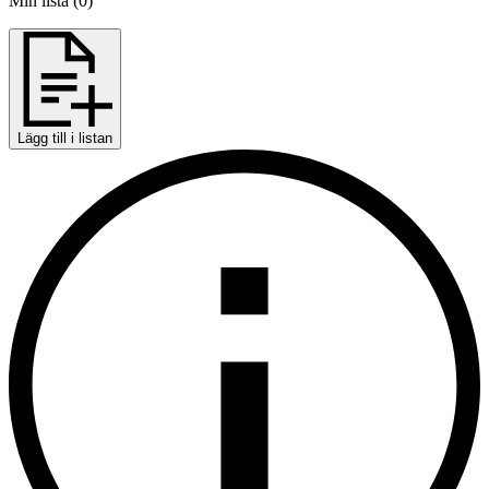
Min lista
(
0
)
Lägg till i listan