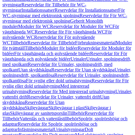
styrningar
Reservdelar för Tillbehör för WC-
styrningar
Installationssatser
Reservdelar för Installationssatser
För
WC-styrningar med elektronisk spolning
Reservdelar för För WC-
styrningar med elektronisk spolning
Geberit Monolith
moduler
Moduler för WC
Reservdelar för Moduler för WC
För
vägghängda WC
Reservdelar för För vägghängda WC
För
golvstående WC
Reservdelar för För golvstående
WC
Tillbehör
Reservdelar för Tillbehör
Förbrukningsmaterial
Moduler
för tvättställ
Tillbehör
Moduler för bidéer
Reservdelar för Moduler för
bidéer
För vägghängda och golvstående bidéer
Reservdelar för För
vägghängda och golvstående bidéer
Urinaler
Urinaler, spolningsdrift,
med spolkant
Reservdelar för Urinaler, spolningsdrift, med
spolkant
Utan skyddskåpa
Reservdelar för Utan skyddskåpa
Urinaler,
spolningsdrift, spolkantlösa
Reservdelar för Urinaler, spolningsdrift,
spolkantlösa
För synlig eller dold urinalstyrning
Reservdelar för För
synlig eller dold urinalstyrning
Med integrerad
urinalstyrning
Reservdelar för Med integrerad urinalstyrning
Urinaler,
vattenfri drift
Reservdelar för Urinaler, vattenfri drift
Utan
skyddskåpa
Reservdelar för Utan
skyddskåpa
Skiljeväggar
Skiljeväggar i plast
Skiljeväggar i
glas
Skiljeväggar av sanitetsporslin
Tillbehör
Reservdelar för
Tillbehör
Vattenlås och vattenlåstillbehör
Spolrör, spolrörsböjar och
adaptrar
Reservdelar för Spolrör, spolrörsböjar och
adaptrar
Infästningsmaterial
Urinalstyrningar
Dolt
montage
Reservdelar för Dolt montage
Med elektronisk spolning,