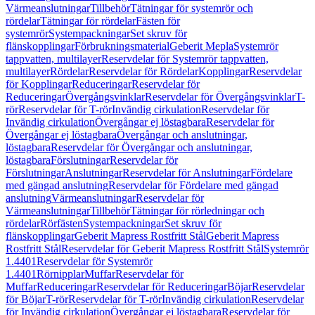
Värmeanslutningar
Tillbehör
Tätningar för systemrör och
rördelar
Tätningar för rördelar
Fästen för
systemrör
Systempackningar
Set skruv för
flänskopplingar
Förbrukningsmaterial
Geberit Mepla
Systemrör
tappvatten, multilayer
Reservdelar för Systemrör tappvatten,
multilayer
Rördelar
Reservdelar för Rördelar
Kopplingar
Reservdelar
för Kopplingar
Reduceringar
Reservdelar för
Reduceringar
Övergångsvinklar
Reservdelar för Övergångsvinklar
T-
rör
Reservdelar för T-rör
Invändig cirkulation
Reservdelar för
Invändig cirkulation
Övergångar ej löstagbara
Reservdelar för
Övergångar ej löstagbara
Övergångar och anslutningar,
löstagbara
Reservdelar för Övergångar och anslutningar,
löstagbara
Förslutningar
Reservdelar för
Förslutningar
Anslutningar
Reservdelar för Anslutningar
Fördelare
med gängad anslutning
Reservdelar för Fördelare med gängad
anslutning
Värmeanslutningar
Reservdelar för
Värmeanslutningar
Tillbehör
Tätningar för rörledningar och
rördelar
Rörfästen
Systempackningar
Set skruv för
flänskopplingar
Geberit Mapress Rostfritt Stål
Geberit Mapress
Rostfritt Stål
Reservdelar för Geberit Mapress Rostfritt Stål
Systemrör
1.4401
Reservdelar för Systemrör
1.4401
Rörnipplar
Muffar
Reservdelar för
Muffar
Reduceringar
Reservdelar för Reduceringar
Böjar
Reservdelar
för Böjar
T-rör
Reservdelar för T-rör
Invändig cirkulation
Reservdelar
för Invändig cirkulation
Övergångar ej löstagbara
Reservdelar för