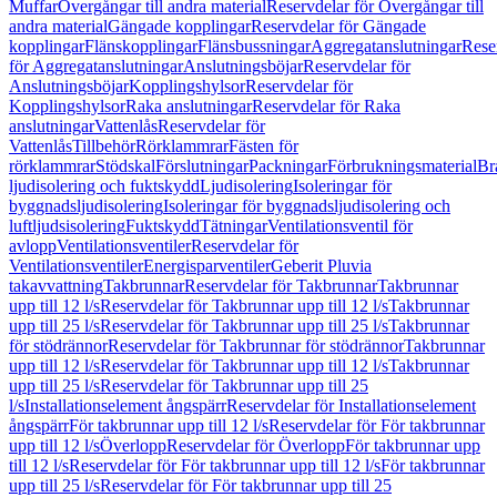
Muffar
Övergångar till andra material
Reservdelar för Övergångar till
andra material
Gängade kopplingar
Reservdelar för Gängade
kopplingar
Flänskopplingar
Flänsbussningar
Aggregatanslutningar
Rese
för Aggregatanslutningar
Anslutningsböjar
Reservdelar för
Anslutningsböjar
Kopplingshylsor
Reservdelar för
Kopplingshylsor
Raka anslutningar
Reservdelar för Raka
anslutningar
Vattenlås
Reservdelar för
Vattenlås
Tillbehör
Rörklammrar
Fästen för
rörklammrar
Stödskal
Förslutningar
Packningar
Förbrukningsmaterial
Br
ljudisolering och fuktskydd
Ljudisolering
Isoleringar för
byggnadsljudisolering
Isoleringar för byggnadsljudisolering och
luftljudsisolering
Fuktskydd
Tätningar
Ventilationsventil för
avlopp
Ventilationsventiler
Reservdelar för
Ventilationsventiler
Energisparventiler
Geberit Pluvia
takavvattning
Takbrunnar
Reservdelar för Takbrunnar
Takbrunnar
upp till 12 l/s
Reservdelar för Takbrunnar upp till 12 l/s
Takbrunnar
upp till 25 l/s
Reservdelar för Takbrunnar upp till 25 l/s
Takbrunnar
för stödrännor
Reservdelar för Takbrunnar för stödrännor
Takbrunnar
upp till 12 l/s
Reservdelar för Takbrunnar upp till 12 l/s
Takbrunnar
upp till 25 l/s
Reservdelar för Takbrunnar upp till 25
l/s
Installationselement ångspärr
Reservdelar för Installationselement
ångspärr
För takbrunnar upp till 12 l/s
Reservdelar för För takbrunnar
upp till 12 l/s
Överlopp
Reservdelar för Överlopp
För takbrunnar upp
till 12 l/s
Reservdelar för För takbrunnar upp till 12 l/s
För takbrunnar
upp till 25 l/s
Reservdelar för För takbrunnar upp till 25