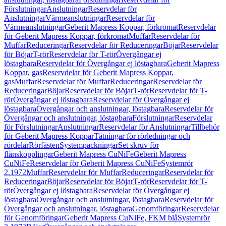
Förslutningar
Anslutningar
Reservdelar för
Anslutningar
Värmeanslutningar
Reservdelar för
Värmeanslutningar
Geberit Mapress Koppar, förkromat
Reservdelar
för Geberit Mapress Koppar, förkromat
Muffar
Reservdelar för
Muffar
Reduceringar
Reservdelar för Reduceringar
Böjar
Reservdelar
för Böjar
T-rör
Reservdelar för T-rör
Övergångar ej
löstagbara
Reservdelar för Övergångar ej löstagbara
Geberit Mapress
Koppar, gas
Reservdelar för Geberit Mapress Koppar,
gas
Muffar
Reservdelar för Muffar
Reduceringar
Reservdelar för
Reduceringar
Böjar
Reservdelar för Böjar
T-rör
Reservdelar för T-
rör
Övergångar ej löstagbara
Reservdelar för Övergångar ej
löstagbara
Övergångar och anslutningar, löstagbara
Reservdelar för
Övergångar och anslutningar, löstagbara
Förslutningar
Reservdelar
för Förslutningar
Anslutningar
Reservdelar för Anslutningar
Tillbehör
för Geberit Mapress Koppar
Tätningar för rörledningar och
rördelar
Rörfästen
Systempackningar
Set skruv för
flänskopplingar
Geberit Mapress CuNiFe
Geberit Mapress
CuNiFe
Reservdelar för Geberit Mapress CuNiFe
Systemrör
2.1972
Muffar
Reservdelar för Muffar
Reduceringar
Reservdelar för
Reduceringar
Böjar
Reservdelar för Böjar
T-rör
Reservdelar för T-
rör
Övergångar ej löstagbara
Reservdelar för Övergångar ej
löstagbara
Övergångar och anslutningar, löstagbara
Reservdelar för
Övergångar och anslutningar, löstagbara
Genomföringar
Reservdelar
för Genomföringar
Geberit Mapress CuNiFe, FKM blå
Systemrör