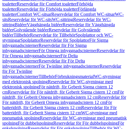
toaletter
Reservdelar för Comfort toaletter
Förhöjda
toaletter
Reservdelar för Förhöjda toaletter
Förlängda
toaletter
Comfort WC-sitsar
Reservdelar för Comfort WC-sitsar
WC-
sits
Reservdelar för WC-sits
WC-sittring
Reservdelar för WC-
sittring
Bidéer
Vägghängda bidéer
Reservdelar för Vägghängda
bidéer
Golvstående bidéer
Reservdelar för Golvstående
bidéer
Tillbehör
Reservdelar för Tillbehör
Spolplattor och WC-
styrningar
Spolplattor
Reservdelar för Spolplattor
För Sigma
inbyggnadscisterner
Reservdelar för För Sigma
inbyggnadscisterner
För Omega inbyggnadscisterner
Reservdelar för
För Omega inbyggnadscisterner
För Delta
inbyggnadscisterner
Reservdelar för För Delta
inbyggnadscisterner
För Twinline inbyggnadscisterner
Reservdelar
för För Twinline
inbyggnadscisterner
Tillbehör
Förbrukningsmaterial
WC-styrningar
med elektronisk spolning
Reservdelar för WC-styrningar med
elektronisk spolning
För nätdrift, för Geberit Sigma cistern 12
cm
Reservdelar för För nätdrift, för Geberit Sigma cistern 12 cm
För
nätdrift, för Geberit Omega inbyggnadscistern 12 cm
Reservdelar för
För nätdrift, för Geberit Omega inbyggnadscistern 12 cm
För
batteridrift, för Geberit Sigma cistern 12 cm
Reservdelar för För
batteridrift, för Geberit Sigma cistern 12 cm
WC-styrningar med
pneumatisk spolning
Reservdelar för WC-styrningar med pneumatisk
spolning
För dubbelspolning
Reservdelar för För dubbelspolning
För
enkelspolning
Reservdelar för För enkelspolning
Tillbehör för WC-