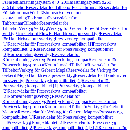
l/s
Fästen
Infästningssystem d40–200
Infästningssystem d250–
315
Tillbehör
Reservdelar för Tillbehör
För takbrunnar
Reservdelar för
För takbrunnar
För infästningar
Konventionell
takavvattning
Takbrunnar
Reservdelar för
Takbrunnar
Tillbehör
Reservdelar för
Tillbehör
Verktyg
Verktyg
Verktyg för Geberit FlowFit
Reservdelar för
Verktyg för Geberit FlowFit
Handdrivna pressverktyg
Reservdelar
för Handdrivna pressverktyg
Pressverktyg kompatibilitet
[1]
Reservdelar för Pressverktyg kompatibilitet [1]
Pressverktyg
kompatibilitet [2]
Reservdelar för Pressverktyg kompatibilitet
[2]
Rörbearbetningsverktyg
Reservdelar för
Rörbearbetningsverktyg
Provtryckningsproppar
Reservdelar för
Provtryckningsproppar
Kontrollmedel
Tillbehör
Reservdelar för
Tillbehör
Verktyg för Geberit Mepla
Reservdelar för Verktyg för
Geberit Mepla
Handdrivna pressverktyg
Reservdelar för Handdrivna
pressverktyg
Pressverktyg kompatibilitet [1]
Reservdelar för
Pressverktyg kompatibilitet [1]
Pressverktyg kompatibilitet
[2]
Reservdelar för Pressverktyg kompatibilitet
[2]
Rörbearbetningsverktyg
Reservdelar för
Rörbearbetningsverktyg
Provtryckningsproppar
Reservdelar för
Provtryckningsproppar
Kontrollmedel
Tillbehör
Verktyg för Geberit
Mapress
Reservdelar för Verktyg för Geberit Mapress
Pressverktyg
kompatibilitet [1]
Reservdelar för Pressverktyg kompatibilitet
[1]
Pressverktyg kompatibilitet [2]
Reservdelar för Pressverktyg
kompatibilitet [2]
Pressverktyg kompatibilitet [1] / [2]
Reservdelar för