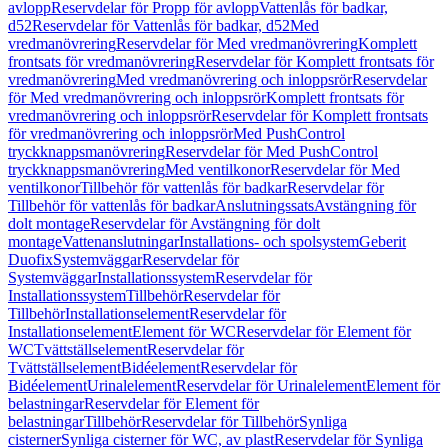
avlopp
Reservdelar för Propp för avlopp
Vattenlås för badkar,
d52
Reservdelar för Vattenlås för badkar, d52
Med
vredmanövrering
Reservdelar för Med vredmanövrering
Komplett
frontsats för vredmanövrering
Reservdelar för Komplett frontsats för
vredmanövrering
Med vredmanövrering och inloppsrör
Reservdelar
för Med vredmanövrering och inloppsrör
Komplett frontsats för
vredmanövrering och inloppsrör
Reservdelar för Komplett frontsats
för vredmanövrering och inloppsrör
Med PushControl
tryckknappsmanövrering
Reservdelar för Med PushControl
tryckknappsmanövrering
Med ventilkonor
Reservdelar för Med
ventilkonor
Tillbehör för vattenlås för badkar
Reservdelar för
Tillbehör för vattenlås för badkar
Anslutningssats
Avstängning för
dolt montage
Reservdelar för Avstängning för dolt
montage
Vattenanslutningar
Installations- och spolsystem
Geberit
Duofix
Systemväggar
Reservdelar för
Systemväggar
Installationssystem
Reservdelar för
Installationssystem
Tillbehör
Reservdelar för
Tillbehör
Installationselement
Reservdelar för
Installationselement
Element för WC
Reservdelar för Element för
WC
Tvättställselement
Reservdelar för
Tvättställselement
Bidéelement
Reservdelar för
Bidéelement
Urinalelement
Reservdelar för Urinalelement
Element för
belastningar
Reservdelar för Element för
belastningar
Tillbehör
Reservdelar för Tillbehör
Synliga
cisterner
Synliga cisterner för WC, av plast
Reservdelar för Synliga