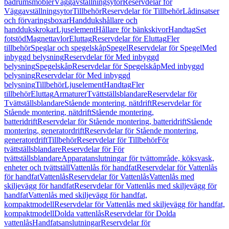
badrumsmöbler
Väggavställningsytor
Reservdelar för
Väggavställningsytor
Tillbehör
Reservdelar för Tillbehör
Lådinsatser
och förvaringsboxar
Handdukshållare och
handdukskrokar
Ljuselement
Hållare för bänkskivor
Handtag
Set
fotstöd
Magnettavlor
Eluttag
Reservdelar för Eluttag
Fler
tillbehör
Speglar och spegelskåp
Spegel
Reservdelar för Spegel
Med
inbyggd belysning
Reservdelar för Med inbyggd
belysning
Spegelskåp
Reservdelar för Spegelskåp
Med inbyggd
belysning
Reservdelar för Med inbyggd
belysning
Tillbehör
Ljuselement
Handtag
Fler
tillbehör
Eluttag
Armaturer
Tvättställsblandare
Reservdelar för
Tvättställsblandare
Stående montering, nätdrift
Reservdelar för
Stående montering, nätdrift
Stående montering,
batteridrift
Reservdelar för Stående montering, batteridrift
Stående
montering, generatordrift
Reservdelar för Stående montering,
generatordrift
Tillbehör
Reservdelar för Tillbehör
För
tvättställsblandare
Reservdelar för För
tvättställsblandare
Apparatanslutningar för tvättområde, köksvask,
enheter och tvättställ
Vattenlås för handfat
Reservdelar för Vattenlås
för handfat
Vattenlås
Reservdelar för Vattenlås
Vattenlås med
skiljevägg för handfat
Reservdelar för Vattenlås med skiljevägg för
handfat
Vattenlås med skiljevägg för handfat,
kompaktmodell
Reservdelar för Vattenlås med skiljevägg för handfat,
kompaktmodell
Dolda vattenlås
Reservdelar för Dolda
vattenlås
Handfatsanslutningar
Reservdelar för