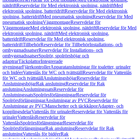
nätdrift
Reservdelar för Med elektronisk spolning, nätdrift
Med
elektronisk spolning, batteridrift
Reservdelar för Med elektronisk
spolning, batteridrift
Med pneumatisk spolning
Reservdelar för Med
pneumatisk spolning
Väggmontage
Reservdelar för
Väggmontage
Med elektronisk spolning, nätdrift
Reservdelar för Med
elektronisk spolning, nätdrift
Med elektronisk spolning,
batteridrift
Reservdelar för Med elektronisk spolning,
batteridrift
Tillbehör
Reservdelar för Tillbehör
Installations- och
ombyggnadssatser
Reservdelar för Installations- och
ombyggnadssatser
Spolrör, spolrörsböjar och
adaptrar
Täckplattor
Integrerade
styrningar
Fjärrkontroller
Apparatanslutningar för toaletter, urinaler
och bidéer
Vattenlås för WC och tvättställ
Reservdelar för Vattenlås
för WC och tvättställ
Anslutningsböjar
Reservdelar för
Anslutningsböjar
Rak anslutning
Reservdelar för Rak
anslutning
Anslutningssats
Reservdelar för
Anslutningssats
Spolrörsförlängningar
Reservdelar för
Spolrörsförlängningar
Anslutningar av PVC
Reservdelar för
Anslutningar av PVC
Manschetter och täckkåpor
Adapter- och
kopplingsdelar
Vattenlås för urinaler
Reservdelar för Vattenlås för
urinaler
Vattenlås
Reservdelar för
Vattenlås
Spolrörsförlängningar
Reservdelar för
Spolrörsförlängningar
Rak anslutning
Reservdelar för Rak
anslutning
Vattenlås för bidéer
Rak