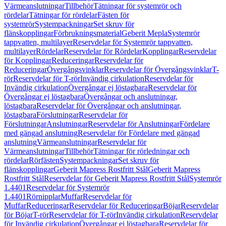
Värmeanslutningar
Tillbehör
Tätningar för systemrör och
rördelar
Tätningar för rördelar
Fästen för
systemrör
Systempackningar
Set skruv för
flänskopplingar
Förbrukningsmaterial
Geberit Mepla
Systemrör
tappvatten, multilayer
Reservdelar för Systemrör tappvatten,
multilayer
Rördelar
Reservdelar för Rördelar
Kopplingar
Reservdelar
för Kopplingar
Reduceringar
Reservdelar för
Reduceringar
Övergångsvinklar
Reservdelar för Övergångsvinklar
T-
rör
Reservdelar för T-rör
Invändig cirkulation
Reservdelar för
Invändig cirkulation
Övergångar ej löstagbara
Reservdelar för
Övergångar ej löstagbara
Övergångar och anslutningar,
löstagbara
Reservdelar för Övergångar och anslutningar,
löstagbara
Förslutningar
Reservdelar för
Förslutningar
Anslutningar
Reservdelar för Anslutningar
Fördelare
med gängad anslutning
Reservdelar för Fördelare med gängad
anslutning
Värmeanslutningar
Reservdelar för
Värmeanslutningar
Tillbehör
Tätningar för rörledningar och
rördelar
Rörfästen
Systempackningar
Set skruv för
flänskopplingar
Geberit Mapress Rostfritt Stål
Geberit Mapress
Rostfritt Stål
Reservdelar för Geberit Mapress Rostfritt Stål
Systemrör
1.4401
Reservdelar för Systemrör
1.4401
Rörnipplar
Muffar
Reservdelar för
Muffar
Reduceringar
Reservdelar för Reduceringar
Böjar
Reservdelar
för Böjar
T-rör
Reservdelar för T-rör
Invändig cirkulation
Reservdelar
för Invändig cirkulation
Övergångar ej löstagbara
Reservdelar för