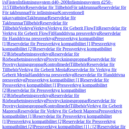
l/s
Fästen
Infästningssystem d40–200
Infästningssystem d250–
315
Tillbehör
Reservdelar för Tillbehör
För takbrunnar
Reservdelar för
För takbrunnar
För infästningar
Konventionell
takavvattning
Takbrunnar
Reservdelar för
Takbrunnar
Tillbehör
Reservdelar för
Tillbehör
Verktyg
Verktyg
Verktyg för Geberit FlowFit
Reservdelar för
Verktyg för Geberit FlowFit
Handdrivna pressverktyg
Reservdelar
för Handdrivna pressverktyg
Pressverktyg kompatibilitet
[1]
Reservdelar för Pressverktyg kompatibilitet [1]
Pressverktyg
kompatibilitet [2]
Reservdelar för Pressverktyg kompatibilitet
[2]
Rörbearbetningsverktyg
Reservdelar för
Rörbearbetningsverktyg
Provtryckningsproppar
Reservdelar för
Provtryckningsproppar
Kontrollmedel
Tillbehör
Reservdelar för
Tillbehör
Verktyg för Geberit Mepla
Reservdelar för Verktyg för
Geberit Mepla
Handdrivna pressverktyg
Reservdelar för Handdrivna
pressverktyg
Pressverktyg kompatibilitet [1]
Reservdelar för
Pressverktyg kompatibilitet [1]
Pressverktyg kompatibilitet
[2]
Reservdelar för Pressverktyg kompatibilitet
[2]
Rörbearbetningsverktyg
Reservdelar för
Rörbearbetningsverktyg
Provtryckningsproppar
Reservdelar för
Provtryckningsproppar
Kontrollmedel
Tillbehör
Verktyg för Geberit
Mapress
Reservdelar för Verktyg för Geberit Mapress
Pressverktyg
kompatibilitet [1]
Reservdelar för Pressverktyg kompatibilitet
[1]
Pressverktyg kompatibilitet [2]
Reservdelar för Pressverktyg
kompatibilitet [2]
Pressverktyg kompatibilitet [1] / [2]
Reservdelar för