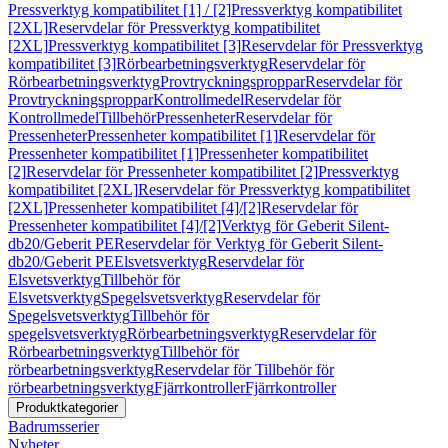
Pressverktyg kompatibilitet [1] / [2]
Pressverktyg kompatibilitet
[2XL]
Reservdelar för Pressverktyg kompatibilitet
[2XL]
Pressverktyg kompatibilitet [3]
Reservdelar för Pressverktyg
kompatibilitet [3]
Rörbearbetningsverktyg
Reservdelar för
Rörbearbetningsverktyg
Provtryckningsproppar
Reservdelar för
Provtryckningsproppar
Kontrollmedel
Reservdelar för
Kontrollmedel
Tillbehör
Pressenheter
Reservdelar för
Pressenheter
Pressenheter kompatibilitet [1]
Reservdelar för
Pressenheter kompatibilitet [1]
Pressenheter kompatibilitet
[2]
Reservdelar för Pressenheter kompatibilitet [2]
Pressverktyg
kompatibilitet [2XL]
Reservdelar för Pressverktyg kompatibilitet
[2XL]
Pressenheter kompatibilitet [4]/[2]
Reservdelar för
Pressenheter kompatibilitet [4]/[2]
Verktyg för Geberit Silent-
db20/Geberit PE
Reservdelar för Verktyg för Geberit Silent-
db20/Geberit PE
Elsvetsverktyg
Reservdelar för
Elsvetsverktyg
Tillbehör för
Elsvetsverktyg
Spegelsvetsverktyg
Reservdelar för
Spegelsvetsverktyg
Tillbehör för
spegelsvetsverktyg
Rörbearbetningsverktyg
Reservdelar för
Rörbearbetningsverktyg
Tillbehör för
rörbearbetningsverktyg
Reservdelar för Tillbehör för
rörbearbetningsverktyg
Fjärrkontroller
Fjärrkontroller
Produktkategorier
Badrumsserier
Nyheter