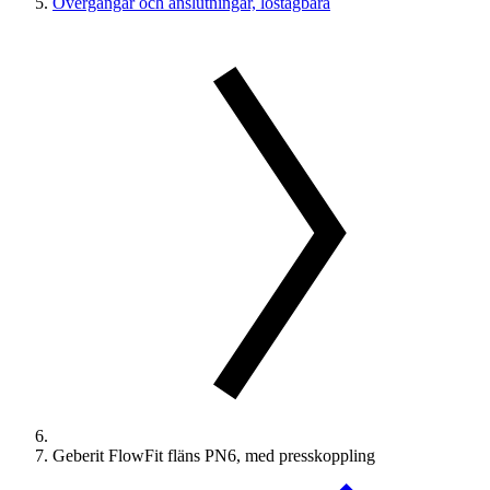
Övergångar och anslutningar, löstagbara
Geberit FlowFit fläns PN6, med presskoppling