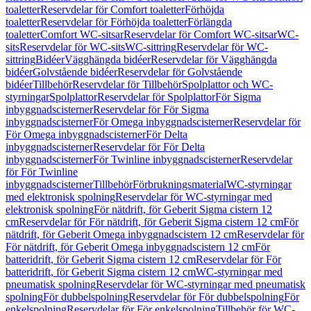
toaletter
Reservdelar för Comfort toaletter
Förhöjda
toaletter
Reservdelar för Förhöjda toaletter
Förlängda
toaletter
Comfort WC-sitsar
Reservdelar för Comfort WC-sitsar
WC-
sits
Reservdelar för WC-sits
WC-sittring
Reservdelar för WC-
sittring
Bidéer
Vägghängda bidéer
Reservdelar för Vägghängda
bidéer
Golvstående bidéer
Reservdelar för Golvstående
bidéer
Tillbehör
Reservdelar för Tillbehör
Spolplattor och WC-
styrningar
Spolplattor
Reservdelar för Spolplattor
För Sigma
inbyggnadscisterner
Reservdelar för För Sigma
inbyggnadscisterner
För Omega inbyggnadscisterner
Reservdelar för
För Omega inbyggnadscisterner
För Delta
inbyggnadscisterner
Reservdelar för För Delta
inbyggnadscisterner
För Twinline inbyggnadscisterner
Reservdelar
för För Twinline
inbyggnadscisterner
Tillbehör
Förbrukningsmaterial
WC-styrningar
med elektronisk spolning
Reservdelar för WC-styrningar med
elektronisk spolning
För nätdrift, för Geberit Sigma cistern 12
cm
Reservdelar för För nätdrift, för Geberit Sigma cistern 12 cm
För
nätdrift, för Geberit Omega inbyggnadscistern 12 cm
Reservdelar för
För nätdrift, för Geberit Omega inbyggnadscistern 12 cm
För
batteridrift, för Geberit Sigma cistern 12 cm
Reservdelar för För
batteridrift, för Geberit Sigma cistern 12 cm
WC-styrningar med
pneumatisk spolning
Reservdelar för WC-styrningar med pneumatisk
spolning
För dubbelspolning
Reservdelar för För dubbelspolning
För
enkelspolning
Reservdelar för För enkelspolning
Tillbehör för WC-