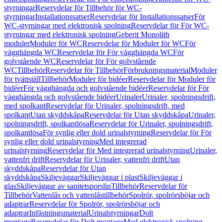
styrningar
Reservdelar för Tillbehör för WC-
styrningar
Installationssatser
Reservdelar för Installationssatser
För
WC-styrningar med elektronisk spolning
Reservdelar för För WC-
styrningar med elektronisk spolning
Geberit Monolith
moduler
Moduler för WC
Reservdelar för Moduler för WC
För
vägghängda WC
Reservdelar för För vägghängda WC
För
golvstående WC
Reservdelar för För golvstående
WC
Tillbehör
Reservdelar för Tillbehör
Förbrukningsmaterial
Moduler
för tvättställ
Tillbehör
Moduler för bidéer
Reservdelar för Moduler för
bidéer
För vägghängda och golvstående bidéer
Reservdelar för För
vägghängda och golvstående bidéer
Urinaler
Urinaler, spolningsdrift,
med spolkant
Reservdelar för Urinaler, spolningsdrift, med
spolkant
Utan skyddskåpa
Reservdelar för Utan skyddskåpa
Urinaler,
spolningsdrift, spolkantlösa
Reservdelar för Urinaler, spolningsdrift,
spolkantlösa
För synlig eller dold urinalstyrning
Reservdelar för För
synlig eller dold urinalstyrning
Med integrerad
urinalstyrning
Reservdelar för Med integrerad urinalstyrning
Urinaler,
vattenfri drift
Reservdelar för Urinaler, vattenfri drift
Utan
skyddskåpa
Reservdelar för Utan
skyddskåpa
Skiljeväggar
Skiljeväggar i plast
Skiljeväggar i
glas
Skiljeväggar av sanitetsporslin
Tillbehör
Reservdelar för
Tillbehör
Vattenlås och vattenlåstillbehör
Spolrör, spolrörsböjar och
adaptrar
Reservdelar för Spolrör, spolrörsböjar och
adaptrar
Infästningsmaterial
Urinalstyrningar
Dolt
montage
Reservdelar för Dolt montage
Med elektronisk spolning,