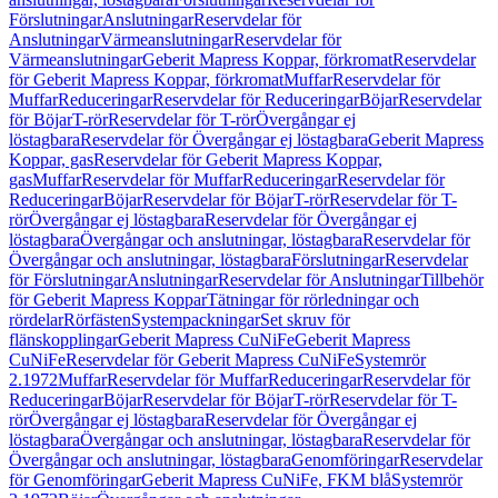
Förslutningar
Anslutningar
Reservdelar för
Anslutningar
Värmeanslutningar
Reservdelar för
Värmeanslutningar
Geberit Mapress Koppar, förkromat
Reservdelar
för Geberit Mapress Koppar, förkromat
Muffar
Reservdelar för
Muffar
Reduceringar
Reservdelar för Reduceringar
Böjar
Reservdelar
för Böjar
T-rör
Reservdelar för T-rör
Övergångar ej
löstagbara
Reservdelar för Övergångar ej löstagbara
Geberit Mapress
Koppar, gas
Reservdelar för Geberit Mapress Koppar,
gas
Muffar
Reservdelar för Muffar
Reduceringar
Reservdelar för
Reduceringar
Böjar
Reservdelar för Böjar
T-rör
Reservdelar för T-
rör
Övergångar ej löstagbara
Reservdelar för Övergångar ej
löstagbara
Övergångar och anslutningar, löstagbara
Reservdelar för
Övergångar och anslutningar, löstagbara
Förslutningar
Reservdelar
för Förslutningar
Anslutningar
Reservdelar för Anslutningar
Tillbehör
för Geberit Mapress Koppar
Tätningar för rörledningar och
rördelar
Rörfästen
Systempackningar
Set skruv för
flänskopplingar
Geberit Mapress CuNiFe
Geberit Mapress
CuNiFe
Reservdelar för Geberit Mapress CuNiFe
Systemrör
2.1972
Muffar
Reservdelar för Muffar
Reduceringar
Reservdelar för
Reduceringar
Böjar
Reservdelar för Böjar
T-rör
Reservdelar för T-
rör
Övergångar ej löstagbara
Reservdelar för Övergångar ej
löstagbara
Övergångar och anslutningar, löstagbara
Reservdelar för
Övergångar och anslutningar, löstagbara
Genomföringar
Reservdelar
för Genomföringar
Geberit Mapress CuNiFe, FKM blå
Systemrör