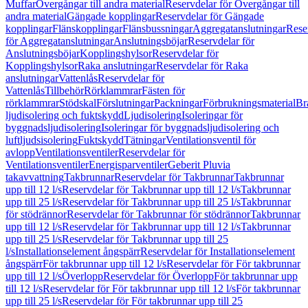
Muffar
Övergångar till andra material
Reservdelar för Övergångar till
andra material
Gängade kopplingar
Reservdelar för Gängade
kopplingar
Flänskopplingar
Flänsbussningar
Aggregatanslutningar
Rese
för Aggregatanslutningar
Anslutningsböjar
Reservdelar för
Anslutningsböjar
Kopplingshylsor
Reservdelar för
Kopplingshylsor
Raka anslutningar
Reservdelar för Raka
anslutningar
Vattenlås
Reservdelar för
Vattenlås
Tillbehör
Rörklammrar
Fästen för
rörklammrar
Stödskal
Förslutningar
Packningar
Förbrukningsmaterial
Br
ljudisolering och fuktskydd
Ljudisolering
Isoleringar för
byggnadsljudisolering
Isoleringar för byggnadsljudisolering och
luftljudsisolering
Fuktskydd
Tätningar
Ventilationsventil för
avlopp
Ventilationsventiler
Reservdelar för
Ventilationsventiler
Energisparventiler
Geberit Pluvia
takavvattning
Takbrunnar
Reservdelar för Takbrunnar
Takbrunnar
upp till 12 l/s
Reservdelar för Takbrunnar upp till 12 l/s
Takbrunnar
upp till 25 l/s
Reservdelar för Takbrunnar upp till 25 l/s
Takbrunnar
för stödrännor
Reservdelar för Takbrunnar för stödrännor
Takbrunnar
upp till 12 l/s
Reservdelar för Takbrunnar upp till 12 l/s
Takbrunnar
upp till 25 l/s
Reservdelar för Takbrunnar upp till 25
l/s
Installationselement ångspärr
Reservdelar för Installationselement
ångspärr
För takbrunnar upp till 12 l/s
Reservdelar för För takbrunnar
upp till 12 l/s
Överlopp
Reservdelar för Överlopp
För takbrunnar upp
till 12 l/s
Reservdelar för För takbrunnar upp till 12 l/s
För takbrunnar
upp till 25 l/s
Reservdelar för För takbrunnar upp till 25