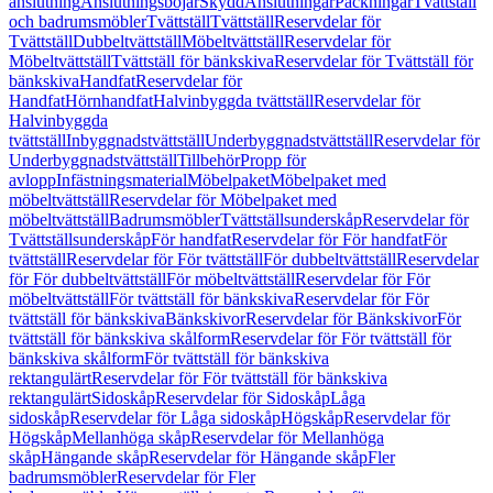
anslutning
Anslutningsböjar
Skydd
Anslutningar
Packningar
Tvättställ
och badrumsmöbler
Tvättställ
Tvättställ
Reservdelar för
Tvättställ
Dubbeltvättställ
Möbeltvättställ
Reservdelar för
Möbeltvättställ
Tvättställ för bänkskiva
Reservdelar för Tvättställ för
bänkskiva
Handfat
Reservdelar för
Handfat
Hörnhandfat
Halvinbyggda tvättställ
Reservdelar för
Halvinbyggda
tvättställ
Inbyggnadstvättställ
Underbyggnadstvättställ
Reservdelar för
Underbyggnadstvättställ
Tillbehör
Propp för
avlopp
Infästningsmaterial
Möbelpaket
Möbelpaket med
möbeltvättställ
Reservdelar för Möbelpaket med
möbeltvättställ
Badrumsmöbler
Tvättställsunderskåp
Reservdelar för
Tvättställsunderskåp
För handfat
Reservdelar för För handfat
För
tvättställ
Reservdelar för För tvättställ
För dubbeltvättställ
Reservdelar
för För dubbeltvättställ
För möbeltvättställ
Reservdelar för För
möbeltvättställ
För tvättställ för bänkskiva
Reservdelar för För
tvättställ för bänkskiva
Bänkskivor
Reservdelar för Bänkskivor
För
tvättställ för bänkskiva skålform
Reservdelar för För tvättställ för
bänkskiva skålform
För tvättställ för bänkskiva
rektangulärt
Reservdelar för För tvättställ för bänkskiva
rektangulärt
Sidoskåp
Reservdelar för Sidoskåp
Låga
sidoskåp
Reservdelar för Låga sidoskåp
Högskåp
Reservdelar för
Högskåp
Mellanhöga skåp
Reservdelar för Mellanhöga
skåp
Hängande skåp
Reservdelar för Hängande skåp
Fler
badrumsmöbler
Reservdelar för Fler