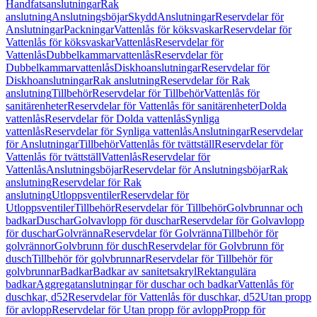
Handfatsanslutningar
Rak
anslutning
Anslutningsböjar
Skydd
Anslutningar
Reservdelar för
Anslutningar
Packningar
Vattenlås för köksvaskar
Reservdelar för
Vattenlås för köksvaskar
Vattenlås
Reservdelar för
Vattenlås
Dubbelkammarvattenlås
Reservdelar för
Dubbelkammarvattenlås
Diskhoanslutningar
Reservdelar för
Diskhoanslutningar
Rak anslutning
Reservdelar för Rak
anslutning
Tillbehör
Reservdelar för Tillbehör
Vattenlås för
sanitärenheter
Reservdelar för Vattenlås för sanitärenheter
Dolda
vattenlås
Reservdelar för Dolda vattenlås
Synliga
vattenlås
Reservdelar för Synliga vattenlås
Anslutningar
Reservdelar
för Anslutningar
Tillbehör
Vattenlås för tvättställ
Reservdelar för
Vattenlås för tvättställ
Vattenlås
Reservdelar för
Vattenlås
Anslutningsböjar
Reservdelar för Anslutningsböjar
Rak
anslutning
Reservdelar för Rak
anslutning
Utloppsventiler
Reservdelar för
Utloppsventiler
Tillbehör
Reservdelar för Tillbehör
Golvbrunnar och
badkar
Duschar
Golvavlopp för duschar
Reservdelar för Golvavlopp
för duschar
Golvränna
Reservdelar för Golvränna
Tillbehör för
golvrännor
Golvbrunn för dusch
Reservdelar för Golvbrunn för
dusch
Tillbehör för golvbrunnar
Reservdelar för Tillbehör för
golvbrunnar
Badkar
Badkar av sanitetsakryl
Rektangulära
badkar
Aggregatanslutningar för duschar och badkar
Vattenlås för
duschkar, d52
Reservdelar för Vattenlås för duschkar, d52
Utan propp
för avlopp
Reservdelar för Utan propp för avlopp
Propp för