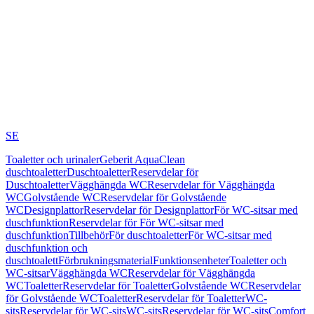
SE
Toaletter och urinaler
Geberit AquaClean
duschtoaletter
Duschtoaletter
Reservdelar för
Duschtoaletter
Vägghängda WC
Reservdelar för Vägghängda
WC
Golvstående WC
Reservdelar för Golvstående
WC
Designplattor
Reservdelar för Designplattor
För WC-sitsar med
duschfunktion
Reservdelar för För WC-sitsar med
duschfunktion
Tillbehör
För duschtoaletter
För WC-sitsar med
duschfunktion och
duschtoalett
Förbrukningsmaterial
Funktionsenheter
Toaletter och
WC-sitsar
Vägghängda WC
Reservdelar för Vägghängda
WC
Toaletter
Reservdelar för Toaletter
Golvstående WC
Reservdelar
för Golvstående WC
Toaletter
Reservdelar för Toaletter
WC-
sits
Reservdelar för WC-sits
WC-sits
Reservdelar för WC-sits
Comfort