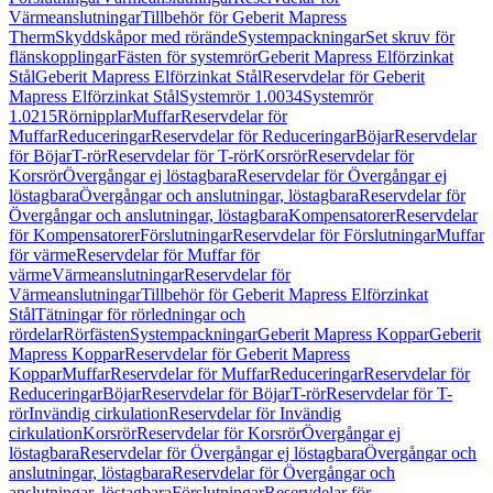
Värmeanslutningar
Tillbehör för Geberit Mapress
Therm
Skyddskåpor med rörände
Systempackningar
Set skruv för
flänskopplingar
Fästen för systemrör
Geberit Mapress Elförzinkat
Stål
Geberit Mapress Elförzinkat Stål
Reservdelar för Geberit
Mapress Elförzinkat Stål
Systemrör 1.0034
Systemrör
1.0215
Rörnipplar
Muffar
Reservdelar för
Muffar
Reduceringar
Reservdelar för Reduceringar
Böjar
Reservdelar
för Böjar
T-rör
Reservdelar för T-rör
Korsrör
Reservdelar för
Korsrör
Övergångar ej löstagbara
Reservdelar för Övergångar ej
löstagbara
Övergångar och anslutningar, löstagbara
Reservdelar för
Övergångar och anslutningar, löstagbara
Kompensatorer
Reservdelar
för Kompensatorer
Förslutningar
Reservdelar för Förslutningar
Muffar
för värme
Reservdelar för Muffar för
värme
Värmeanslutningar
Reservdelar för
Värmeanslutningar
Tillbehör för Geberit Mapress Elförzinkat
Stål
Tätningar för rörledningar och
rördelar
Rörfästen
Systempackningar
Geberit Mapress Koppar
Geberit
Mapress Koppar
Reservdelar för Geberit Mapress
Koppar
Muffar
Reservdelar för Muffar
Reduceringar
Reservdelar för
Reduceringar
Böjar
Reservdelar för Böjar
T-rör
Reservdelar för T-
rör
Invändig cirkulation
Reservdelar för Invändig
cirkulation
Korsrör
Reservdelar för Korsrör
Övergångar ej
löstagbara
Reservdelar för Övergångar ej löstagbara
Övergångar och
anslutningar, löstagbara
Reservdelar för Övergångar och
anslutningar, löstagbara
Förslutningar
Reservdelar för