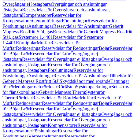
Övergångar ej löstagbara
Övergångar och anslutningar,
löstagbara
Reservdelar för Övergångar och anslutningar,
löstagbara
Kompensatorer
Reservdelar för
Kompensatorer
Genomföringar
Förslutningar
Reservdelar för
Förslutningar
Anslutningar
Reservdelar för Anslutningar
Geberit
Mapress Rostfritt Stål, gas
Reservdelar för Geberit Mapress Rostfritt
Stål, gas
Systemrör 1.4401
Reservdelar för Systemrör
1.4401
Rörnipplar
Muffar
Reservdelar för
Muffar
Reduceringar
Reservdelar för Reduceringar
Böjar
Reservdelar
för Böjar
T-rör
Reservdelar för T-rör
Övergångar ej
löstagbara
Reservdelar för Övergångar ej löstagbara
Övergångar och
anslutningar, löstagbara
Reservdelar för Övergångar och
anslutningar, löstagbara
Förslutningar
Reservdelar för
Förslutningar
Anslutningar
Reservdelar för Anslutningar
Tillbehör för
Geberit Mapress Rostfritt Stål
Skyddskåpor med rörände
Tätningar
för rörledningar och rördelar
Rörfästen
Systempackningar
Set skruv
för flänskopplingar
Geberit Mapress Therm
Systemrör
Therm
Rördelar
Reservdelar för Rördelar
Muffar
Reservdelar för
Muffar
Reduceringar
Reservdelar för Reduceringar
Böjar
Reservdelar
för Böjar
T-rör
Reservdelar för T-rör
Övergångar ej
löstagbara
Reservdelar för Övergångar ej löstagbara
Övergångar och
anslutningar, löstagbara
Reservdelar för Övergångar och
anslutningar, löstagbara
Kompensatorer
Reservdelar för
Kompensatorer
Förslutningar
Reservdelar för
Förslutningar
Värmeanslutningar
Reservdelar för