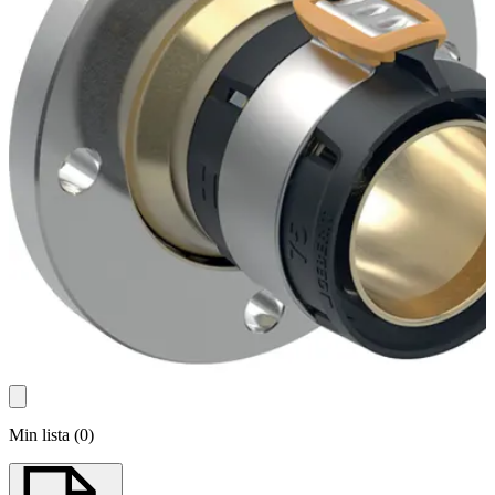
Min lista
(
0
)