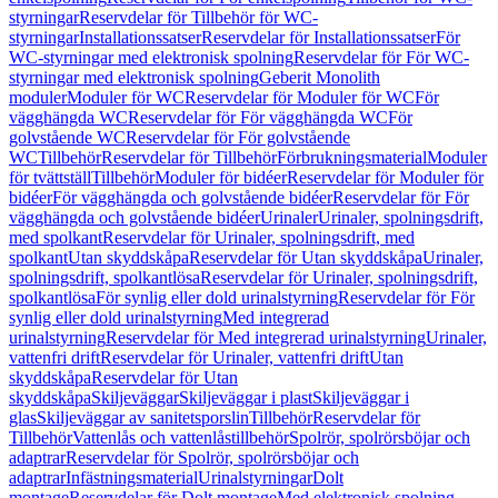
styrningar
Reservdelar för Tillbehör för WC-
styrningar
Installationssatser
Reservdelar för Installationssatser
För
WC-styrningar med elektronisk spolning
Reservdelar för För WC-
styrningar med elektronisk spolning
Geberit Monolith
moduler
Moduler för WC
Reservdelar för Moduler för WC
För
vägghängda WC
Reservdelar för För vägghängda WC
För
golvstående WC
Reservdelar för För golvstående
WC
Tillbehör
Reservdelar för Tillbehör
Förbrukningsmaterial
Moduler
för tvättställ
Tillbehör
Moduler för bidéer
Reservdelar för Moduler för
bidéer
För vägghängda och golvstående bidéer
Reservdelar för För
vägghängda och golvstående bidéer
Urinaler
Urinaler, spolningsdrift,
med spolkant
Reservdelar för Urinaler, spolningsdrift, med
spolkant
Utan skyddskåpa
Reservdelar för Utan skyddskåpa
Urinaler,
spolningsdrift, spolkantlösa
Reservdelar för Urinaler, spolningsdrift,
spolkantlösa
För synlig eller dold urinalstyrning
Reservdelar för För
synlig eller dold urinalstyrning
Med integrerad
urinalstyrning
Reservdelar för Med integrerad urinalstyrning
Urinaler,
vattenfri drift
Reservdelar för Urinaler, vattenfri drift
Utan
skyddskåpa
Reservdelar för Utan
skyddskåpa
Skiljeväggar
Skiljeväggar i plast
Skiljeväggar i
glas
Skiljeväggar av sanitetsporslin
Tillbehör
Reservdelar för
Tillbehör
Vattenlås och vattenlåstillbehör
Spolrör, spolrörsböjar och
adaptrar
Reservdelar för Spolrör, spolrörsböjar och
adaptrar
Infästningsmaterial
Urinalstyrningar
Dolt
montage
Reservdelar för Dolt montage
Med elektronisk spolning,