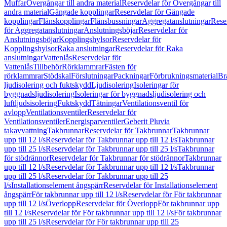
Muffar
Övergångar till andra material
Reservdelar för Övergångar till
andra material
Gängade kopplingar
Reservdelar för Gängade
kopplingar
Flänskopplingar
Flänsbussningar
Aggregatanslutningar
Rese
för Aggregatanslutningar
Anslutningsböjar
Reservdelar för
Anslutningsböjar
Kopplingshylsor
Reservdelar för
Kopplingshylsor
Raka anslutningar
Reservdelar för Raka
anslutningar
Vattenlås
Reservdelar för
Vattenlås
Tillbehör
Rörklammrar
Fästen för
rörklammrar
Stödskal
Förslutningar
Packningar
Förbrukningsmaterial
Br
ljudisolering och fuktskydd
Ljudisolering
Isoleringar för
byggnadsljudisolering
Isoleringar för byggnadsljudisolering och
luftljudsisolering
Fuktskydd
Tätningar
Ventilationsventil för
avlopp
Ventilationsventiler
Reservdelar för
Ventilationsventiler
Energisparventiler
Geberit Pluvia
takavvattning
Takbrunnar
Reservdelar för Takbrunnar
Takbrunnar
upp till 12 l/s
Reservdelar för Takbrunnar upp till 12 l/s
Takbrunnar
upp till 25 l/s
Reservdelar för Takbrunnar upp till 25 l/s
Takbrunnar
för stödrännor
Reservdelar för Takbrunnar för stödrännor
Takbrunnar
upp till 12 l/s
Reservdelar för Takbrunnar upp till 12 l/s
Takbrunnar
upp till 25 l/s
Reservdelar för Takbrunnar upp till 25
l/s
Installationselement ångspärr
Reservdelar för Installationselement
ångspärr
För takbrunnar upp till 12 l/s
Reservdelar för För takbrunnar
upp till 12 l/s
Överlopp
Reservdelar för Överlopp
För takbrunnar upp
till 12 l/s
Reservdelar för För takbrunnar upp till 12 l/s
För takbrunnar
upp till 25 l/s
Reservdelar för För takbrunnar upp till 25