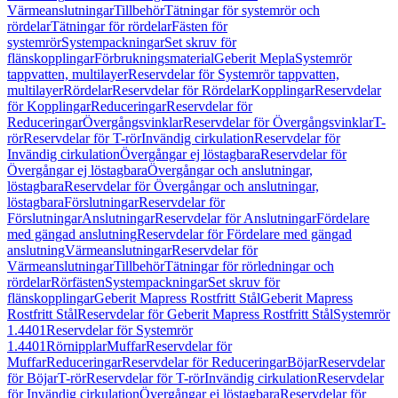
Värmeanslutningar
Tillbehör
Tätningar för systemrör och
rördelar
Tätningar för rördelar
Fästen för
systemrör
Systempackningar
Set skruv för
flänskopplingar
Förbrukningsmaterial
Geberit Mepla
Systemrör
tappvatten, multilayer
Reservdelar för Systemrör tappvatten,
multilayer
Rördelar
Reservdelar för Rördelar
Kopplingar
Reservdelar
för Kopplingar
Reduceringar
Reservdelar för
Reduceringar
Övergångsvinklar
Reservdelar för Övergångsvinklar
T-
rör
Reservdelar för T-rör
Invändig cirkulation
Reservdelar för
Invändig cirkulation
Övergångar ej löstagbara
Reservdelar för
Övergångar ej löstagbara
Övergångar och anslutningar,
löstagbara
Reservdelar för Övergångar och anslutningar,
löstagbara
Förslutningar
Reservdelar för
Förslutningar
Anslutningar
Reservdelar för Anslutningar
Fördelare
med gängad anslutning
Reservdelar för Fördelare med gängad
anslutning
Värmeanslutningar
Reservdelar för
Värmeanslutningar
Tillbehör
Tätningar för rörledningar och
rördelar
Rörfästen
Systempackningar
Set skruv för
flänskopplingar
Geberit Mapress Rostfritt Stål
Geberit Mapress
Rostfritt Stål
Reservdelar för Geberit Mapress Rostfritt Stål
Systemrör
1.4401
Reservdelar för Systemrör
1.4401
Rörnipplar
Muffar
Reservdelar för
Muffar
Reduceringar
Reservdelar för Reduceringar
Böjar
Reservdelar
för Böjar
T-rör
Reservdelar för T-rör
Invändig cirkulation
Reservdelar
för Invändig cirkulation
Övergångar ej löstagbara
Reservdelar för