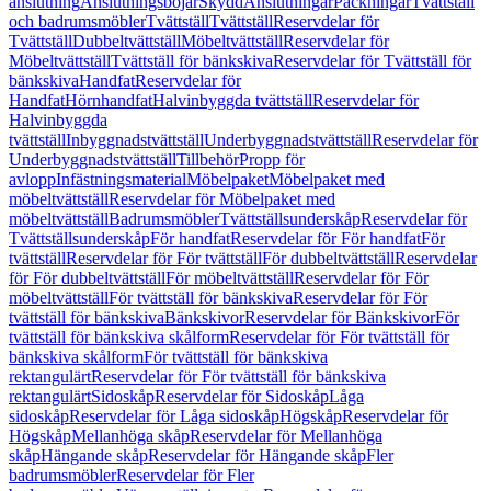
anslutning
Anslutningsböjar
Skydd
Anslutningar
Packningar
Tvättställ
och badrumsmöbler
Tvättställ
Tvättställ
Reservdelar för
Tvättställ
Dubbeltvättställ
Möbeltvättställ
Reservdelar för
Möbeltvättställ
Tvättställ för bänkskiva
Reservdelar för Tvättställ för
bänkskiva
Handfat
Reservdelar för
Handfat
Hörnhandfat
Halvinbyggda tvättställ
Reservdelar för
Halvinbyggda
tvättställ
Inbyggnadstvättställ
Underbyggnadstvättställ
Reservdelar för
Underbyggnadstvättställ
Tillbehör
Propp för
avlopp
Infästningsmaterial
Möbelpaket
Möbelpaket med
möbeltvättställ
Reservdelar för Möbelpaket med
möbeltvättställ
Badrumsmöbler
Tvättställsunderskåp
Reservdelar för
Tvättställsunderskåp
För handfat
Reservdelar för För handfat
För
tvättställ
Reservdelar för För tvättställ
För dubbeltvättställ
Reservdelar
för För dubbeltvättställ
För möbeltvättställ
Reservdelar för För
möbeltvättställ
För tvättställ för bänkskiva
Reservdelar för För
tvättställ för bänkskiva
Bänkskivor
Reservdelar för Bänkskivor
För
tvättställ för bänkskiva skålform
Reservdelar för För tvättställ för
bänkskiva skålform
För tvättställ för bänkskiva
rektangulärt
Reservdelar för För tvättställ för bänkskiva
rektangulärt
Sidoskåp
Reservdelar för Sidoskåp
Låga
sidoskåp
Reservdelar för Låga sidoskåp
Högskåp
Reservdelar för
Högskåp
Mellanhöga skåp
Reservdelar för Mellanhöga
skåp
Hängande skåp
Reservdelar för Hängande skåp
Fler
badrumsmöbler
Reservdelar för Fler