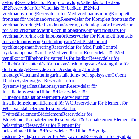
avlopp
Reservdelar för Propp för avlopp
Vattenlås för badkar,
d52
Reservdelar för Vattenlås för badkar, d52
Med
vredmanövrering
Reservdelar för Med vredmanövrering
Komplett
frontsats för vredmanövrering
Reservdelar för Komplett frontsats för
vredmanövrering
Med vredmanövrering och inloppsrör
Reservdelar
för Med vredmanövrering och inloppsrör
Komplett frontsats för
vredmanövrering och inloppsrör
Reservdelar för Komplett frontsats
för vredmanövrering och inloppsrör
Med PushControl
tryckknappsmanövrering
Reservdelar för Med PushControl
tryckknappsmanövrering
Med ventilkonor
Reservdelar för Med
ventilkonor
Tillbehör för vattenlås för badkar
Reservdelar för
Tillbehör för vattenlås för badkar
Anslutningssats
Avstängning för
dolt montage
Reservdelar för Avstängning för dolt
montage
Vattenanslutningar
Installations- och spolsystem
Geberit
Duofix
Systemväggar
Reservdelar för
Systemväggar
Installationssystem
Reservdelar för
Installationssystem
Tillbehör
Reservdelar för
Tillbehör
Installationselement
Reservdelar för
Installationselement
Element för WC
Reservdelar för Element för
WC
Tvättställselement
Reservdelar för
Tvättställselement
Bidéelement
Reservdelar för
Bidéelement
Urinalelement
Reservdelar för Urinalelement
Element för
belastningar
Reservdelar för Element för
belastningar
Tillbehör
Reservdelar för Tillbehör
Synliga
cisterner
Synliga cisterner för WC, av plast
Reservdelar för Synliga