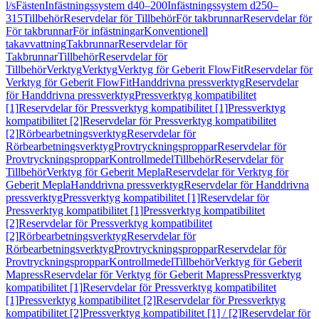
l/s
Fästen
Infästningssystem d40–200
Infästningssystem d250–
315
Tillbehör
Reservdelar för Tillbehör
För takbrunnar
Reservdelar för
För takbrunnar
För infästningar
Konventionell
takavvattning
Takbrunnar
Reservdelar för
Takbrunnar
Tillbehör
Reservdelar för
Tillbehör
Verktyg
Verktyg
Verktyg för Geberit FlowFit
Reservdelar för
Verktyg för Geberit FlowFit
Handdrivna pressverktyg
Reservdelar
för Handdrivna pressverktyg
Pressverktyg kompatibilitet
[1]
Reservdelar för Pressverktyg kompatibilitet [1]
Pressverktyg
kompatibilitet [2]
Reservdelar för Pressverktyg kompatibilitet
[2]
Rörbearbetningsverktyg
Reservdelar för
Rörbearbetningsverktyg
Provtryckningsproppar
Reservdelar för
Provtryckningsproppar
Kontrollmedel
Tillbehör
Reservdelar för
Tillbehör
Verktyg för Geberit Mepla
Reservdelar för Verktyg för
Geberit Mepla
Handdrivna pressverktyg
Reservdelar för Handdrivna
pressverktyg
Pressverktyg kompatibilitet [1]
Reservdelar för
Pressverktyg kompatibilitet [1]
Pressverktyg kompatibilitet
[2]
Reservdelar för Pressverktyg kompatibilitet
[2]
Rörbearbetningsverktyg
Reservdelar för
Rörbearbetningsverktyg
Provtryckningsproppar
Reservdelar för
Provtryckningsproppar
Kontrollmedel
Tillbehör
Verktyg för Geberit
Mapress
Reservdelar för Verktyg för Geberit Mapress
Pressverktyg
kompatibilitet [1]
Reservdelar för Pressverktyg kompatibilitet
[1]
Pressverktyg kompatibilitet [2]
Reservdelar för Pressverktyg
kompatibilitet [2]
Pressverktyg kompatibilitet [1] / [2]
Reservdelar för