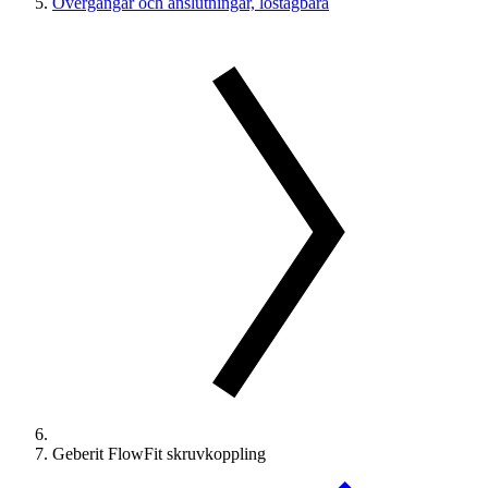
Övergångar och anslutningar, löstagbara
Geberit FlowFit skruvkoppling