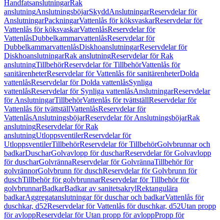
Handfatsanslutningar
Rak
anslutning
Anslutningsböjar
Skydd
Anslutningar
Reservdelar för
Anslutningar
Packningar
Vattenlås för köksvaskar
Reservdelar för
Vattenlås för köksvaskar
Vattenlås
Reservdelar för
Vattenlås
Dubbelkammarvattenlås
Reservdelar för
Dubbelkammarvattenlås
Diskhoanslutningar
Reservdelar för
Diskhoanslutningar
Rak anslutning
Reservdelar för Rak
anslutning
Tillbehör
Reservdelar för Tillbehör
Vattenlås för
sanitärenheter
Reservdelar för Vattenlås för sanitärenheter
Dolda
vattenlås
Reservdelar för Dolda vattenlås
Synliga
vattenlås
Reservdelar för Synliga vattenlås
Anslutningar
Reservdelar
för Anslutningar
Tillbehör
Vattenlås för tvättställ
Reservdelar för
Vattenlås för tvättställ
Vattenlås
Reservdelar för
Vattenlås
Anslutningsböjar
Reservdelar för Anslutningsböjar
Rak
anslutning
Reservdelar för Rak
anslutning
Utloppsventiler
Reservdelar för
Utloppsventiler
Tillbehör
Reservdelar för Tillbehör
Golvbrunnar och
badkar
Duschar
Golvavlopp för duschar
Reservdelar för Golvavlopp
för duschar
Golvränna
Reservdelar för Golvränna
Tillbehör för
golvrännor
Golvbrunn för dusch
Reservdelar för Golvbrunn för
dusch
Tillbehör för golvbrunnar
Reservdelar för Tillbehör för
golvbrunnar
Badkar
Badkar av sanitetsakryl
Rektangulära
badkar
Aggregatanslutningar för duschar och badkar
Vattenlås för
duschkar, d52
Reservdelar för Vattenlås för duschkar, d52
Utan propp
för avlopp
Reservdelar för Utan propp för avlopp
Propp för