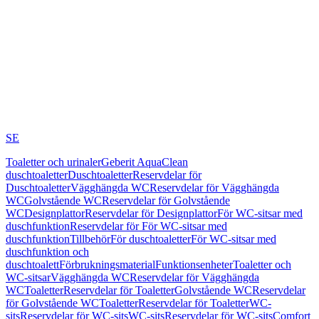
SE
Toaletter och urinaler
Geberit AquaClean
duschtoaletter
Duschtoaletter
Reservdelar för
Duschtoaletter
Vägghängda WC
Reservdelar för Vägghängda
WC
Golvstående WC
Reservdelar för Golvstående
WC
Designplattor
Reservdelar för Designplattor
För WC-sitsar med
duschfunktion
Reservdelar för För WC-sitsar med
duschfunktion
Tillbehör
För duschtoaletter
För WC-sitsar med
duschfunktion och
duschtoalett
Förbrukningsmaterial
Funktionsenheter
Toaletter och
WC-sitsar
Vägghängda WC
Reservdelar för Vägghängda
WC
Toaletter
Reservdelar för Toaletter
Golvstående WC
Reservdelar
för Golvstående WC
Toaletter
Reservdelar för Toaletter
WC-
sits
Reservdelar för WC-sits
WC-sits
Reservdelar för WC-sits
Comfort