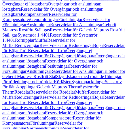
Övergångar ej löstagbara
Övergångar och anslutningar,
löstagbara
Reservdelar för Övergångar och anslutningar,
löstagbara
Kompensatorer
Reservdelar för
Kompensatorer
Genomföringar
Förslutningar
Reservdelar för
Förslutningar
Anslutningar
Reservdelar för Anslutningar
Geberit
Mapress Rostfritt Stål, gas
Reservdelar för Geberit Mapress Rostfritt
Stål, gas
Systemrör 1.4401
Reservdelar för Systemrör
1.4401
Rörnipplar
Muffar
Reservdelar för
Muffar
Reduceringar
Reservdelar för Reduceringar
Böjar
Reservdelar
för Böjar
T-rör
Reservdelar för T-rör
Övergångar ej
löstagbara
Reservdelar för Övergångar ej löstagbara
Övergångar och
anslutningar, löstagbara
Reservdelar för Övergångar och
anslutningar, löstagbara
Förslutningar
Reservdelar för
Förslutningar
Anslutningar
Reservdelar för Anslutningar
Tillbehör för
Geberit Mapress Rostfritt Stål
Skyddskåpor med rörände
Tätningar
för rörledningar och rördelar
Rörfästen
Systempackningar
Set skruv
för flänskopplingar
Geberit Mapress Therm
Systemrör
Therm
Rördelar
Reservdelar för Rördelar
Muffar
Reservdelar för
Muffar
Reduceringar
Reservdelar för Reduceringar
Böjar
Reservdelar
för Böjar
T-rör
Reservdelar för T-rör
Övergångar ej
löstagbara
Reservdelar för Övergångar ej löstagbara
Övergångar och
anslutningar, löstagbara
Reservdelar för Övergångar och
anslutningar, löstagbara
Kompensatorer
Reservdelar för
Kompensatorer
Förslutningar
Reservdelar för
Förslutningar
Värmeanslutningar
Reservdelar för