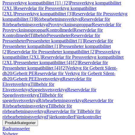
Pressverktyg kompatibilitet [1] / [2]
Pressverktyg kompatibilitet
[2XL]
Reservdelar för Pressverktyg kompatibilitet
[2XL]
Pressverktyg kompatibilitet [3]
Reservdelar för Pressverktyg
kompatibilitet [3]
Rörbearbetningsverktyg
Reservdelar för
Rörbearbetningsverktyg
Provtryckningsproppar
Reservdelar för
Provtryckningsproppar
Kontrollmedel
Reservdelar för
Kontrollmedel
Tillbehör
Pressenheter
Reservdelar för
Pressenheter
Pressenheter kompatibilitet [1]
Reservdelar för
Pressenheter kompatibilitet [1]
Pressenheter kompatibilitet
[2]
Reservdelar för Pressenheter kompatibilitet [2]
Pressverktyg
kompatibilitet [2XL]
Reservdelar för Pressverktyg kompatibilitet
[2XL]
Pressenheter kompatibilitet [4]/[2]
Reservdelar för
Pressenheter kompatibilitet [4]/[2]
Verktyg för Geberit Silent-
db20/Geberit PE
Reservdelar för Verktyg för Geberit Silent-
db20/Geberit PE
Elsvetsverktyg
Reservdelar för
Elsvetsverktyg
Tillbehör för
Elsvetsverktyg
Spegelsvetsverktyg
Reservdelar för
Spegelsvetsverktyg
Tillbehör för
spegelsvetsverktyg
Rörbearbetningsverktyg
Reservdelar för
Rörbearbetningsverktyg
Tillbehör för
rörbearbetningsverktyg
Reservdelar för Tillbehör för
rörbearbetningsverktyg
Fjärrkontroller
Fjärrkontroller
Produktkategorier
Badrumsserier
Nyheter