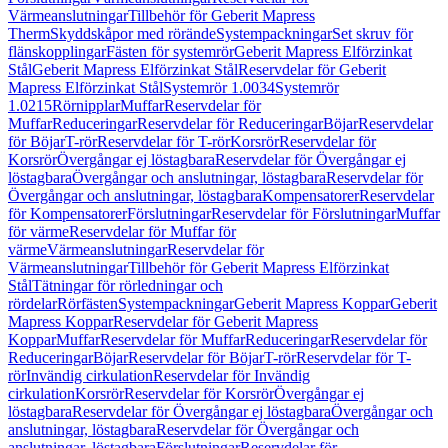
Värmeanslutningar
Tillbehör för Geberit Mapress
Therm
Skyddskåpor med rörände
Systempackningar
Set skruv för
flänskopplingar
Fästen för systemrör
Geberit Mapress Elförzinkat
Stål
Geberit Mapress Elförzinkat Stål
Reservdelar för Geberit
Mapress Elförzinkat Stål
Systemrör 1.0034
Systemrör
1.0215
Rörnipplar
Muffar
Reservdelar för
Muffar
Reduceringar
Reservdelar för Reduceringar
Böjar
Reservdelar
för Böjar
T-rör
Reservdelar för T-rör
Korsrör
Reservdelar för
Korsrör
Övergångar ej löstagbara
Reservdelar för Övergångar ej
löstagbara
Övergångar och anslutningar, löstagbara
Reservdelar för
Övergångar och anslutningar, löstagbara
Kompensatorer
Reservdelar
för Kompensatorer
Förslutningar
Reservdelar för Förslutningar
Muffar
för värme
Reservdelar för Muffar för
värme
Värmeanslutningar
Reservdelar för
Värmeanslutningar
Tillbehör för Geberit Mapress Elförzinkat
Stål
Tätningar för rörledningar och
rördelar
Rörfästen
Systempackningar
Geberit Mapress Koppar
Geberit
Mapress Koppar
Reservdelar för Geberit Mapress
Koppar
Muffar
Reservdelar för Muffar
Reduceringar
Reservdelar för
Reduceringar
Böjar
Reservdelar för Böjar
T-rör
Reservdelar för T-
rör
Invändig cirkulation
Reservdelar för Invändig
cirkulation
Korsrör
Reservdelar för Korsrör
Övergångar ej
löstagbara
Reservdelar för Övergångar ej löstagbara
Övergångar och
anslutningar, löstagbara
Reservdelar för Övergångar och
anslutningar, löstagbara
Förslutningar
Reservdelar för