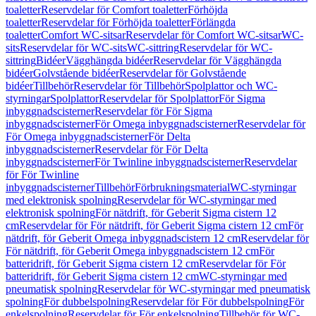
toaletter
Reservdelar för Comfort toaletter
Förhöjda
toaletter
Reservdelar för Förhöjda toaletter
Förlängda
toaletter
Comfort WC-sitsar
Reservdelar för Comfort WC-sitsar
WC-
sits
Reservdelar för WC-sits
WC-sittring
Reservdelar för WC-
sittring
Bidéer
Vägghängda bidéer
Reservdelar för Vägghängda
bidéer
Golvstående bidéer
Reservdelar för Golvstående
bidéer
Tillbehör
Reservdelar för Tillbehör
Spolplattor och WC-
styrningar
Spolplattor
Reservdelar för Spolplattor
För Sigma
inbyggnadscisterner
Reservdelar för För Sigma
inbyggnadscisterner
För Omega inbyggnadscisterner
Reservdelar för
För Omega inbyggnadscisterner
För Delta
inbyggnadscisterner
Reservdelar för För Delta
inbyggnadscisterner
För Twinline inbyggnadscisterner
Reservdelar
för För Twinline
inbyggnadscisterner
Tillbehör
Förbrukningsmaterial
WC-styrningar
med elektronisk spolning
Reservdelar för WC-styrningar med
elektronisk spolning
För nätdrift, för Geberit Sigma cistern 12
cm
Reservdelar för För nätdrift, för Geberit Sigma cistern 12 cm
För
nätdrift, för Geberit Omega inbyggnadscistern 12 cm
Reservdelar för
För nätdrift, för Geberit Omega inbyggnadscistern 12 cm
För
batteridrift, för Geberit Sigma cistern 12 cm
Reservdelar för För
batteridrift, för Geberit Sigma cistern 12 cm
WC-styrningar med
pneumatisk spolning
Reservdelar för WC-styrningar med pneumatisk
spolning
För dubbelspolning
Reservdelar för För dubbelspolning
För
enkelspolning
Reservdelar för För enkelspolning
Tillbehör för WC-