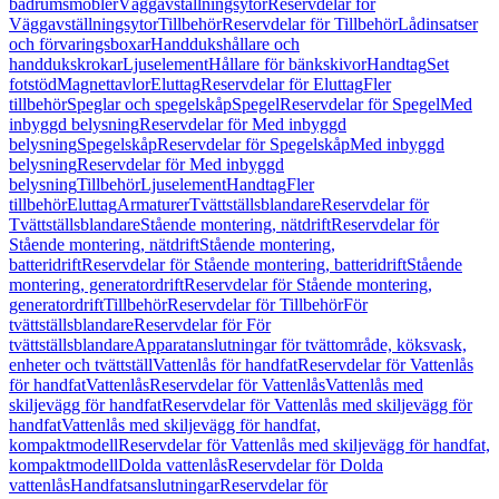
badrumsmöbler
Väggavställningsytor
Reservdelar för
Väggavställningsytor
Tillbehör
Reservdelar för Tillbehör
Lådinsatser
och förvaringsboxar
Handdukshållare och
handdukskrokar
Ljuselement
Hållare för bänkskivor
Handtag
Set
fotstöd
Magnettavlor
Eluttag
Reservdelar för Eluttag
Fler
tillbehör
Speglar och spegelskåp
Spegel
Reservdelar för Spegel
Med
inbyggd belysning
Reservdelar för Med inbyggd
belysning
Spegelskåp
Reservdelar för Spegelskåp
Med inbyggd
belysning
Reservdelar för Med inbyggd
belysning
Tillbehör
Ljuselement
Handtag
Fler
tillbehör
Eluttag
Armaturer
Tvättställsblandare
Reservdelar för
Tvättställsblandare
Stående montering, nätdrift
Reservdelar för
Stående montering, nätdrift
Stående montering,
batteridrift
Reservdelar för Stående montering, batteridrift
Stående
montering, generatordrift
Reservdelar för Stående montering,
generatordrift
Tillbehör
Reservdelar för Tillbehör
För
tvättställsblandare
Reservdelar för För
tvättställsblandare
Apparatanslutningar för tvättområde, köksvask,
enheter och tvättställ
Vattenlås för handfat
Reservdelar för Vattenlås
för handfat
Vattenlås
Reservdelar för Vattenlås
Vattenlås med
skiljevägg för handfat
Reservdelar för Vattenlås med skiljevägg för
handfat
Vattenlås med skiljevägg för handfat,
kompaktmodell
Reservdelar för Vattenlås med skiljevägg för handfat,
kompaktmodell
Dolda vattenlås
Reservdelar för Dolda
vattenlås
Handfatsanslutningar
Reservdelar för