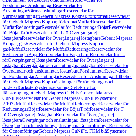
Förslutningar
Anslutningar
Reservdelar för
Anslutningar
Värmeanslutningar
Reservdelar för
Värmeanslutningar
Geberit Mapress Koppar, förkromat
Reservdelar
för Geberit Mapress Koppar, förkromat
Muffar
Reservdelar för
Muffar
Reduceringar
Reservdelar för Reduceringar
Böjar
Reservdelar
för Böjar
T-rör
Reservdelar för T-rör
Övergångar ej
löstagbara
Reservdelar för Övergångar ej löstagbara
Geberit Mapress
Koppar, gas
Reservdelar för Geberit Mapress Koppar,
gas
Muffar
Reservdelar för Muffar
Reduceringar
Reservdelar för
Reduceringar
Böjar
Reservdelar för Böjar
T-rör
Reservdelar för T-
rör
Övergångar ej löstagbara
Reservdelar för Övergångar ej
löstagbara
Övergångar och anslutningar, löstagbara
Reservdelar för
Övergångar och anslutningar, löstagbara
Förslutningar
Reservdelar
för Förslutningar
Anslutningar
Reservdelar för Anslutningar
Tillbehör
för Geberit Mapress Koppar
Tätningar för rörledningar och
rördelar
Rörfästen
Systempackningar
Set skruv för
flänskopplingar
Geberit Mapress CuNiFe
Geberit Mapress
CuNiFe
Reservdelar för Geberit Mapress CuNiFe
Systemrör
2.1972
Muffar
Reservdelar för Muffar
Reduceringar
Reservdelar för
Reduceringar
Böjar
Reservdelar för Böjar
T-rör
Reservdelar för T-
rör
Övergångar ej löstagbara
Reservdelar för Övergångar ej
löstagbara
Övergångar och anslutningar, löstagbara
Reservdelar för
Övergångar och anslutningar, löstagbara
Genomföringar
Reservdelar
för Genomföringar
Geberit Mapress CuNiFe, FKM blå
Systemrör