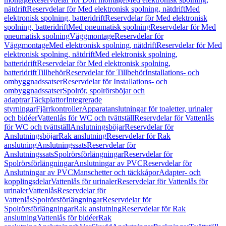
nätdrift
Reservdelar för Med elektronisk spolning, nätdrift
Med
elektronisk spolning, batteridrift
Reservdelar för Med elektronisk
spolning, batteridrift
Med pneumatisk spolning
Reservdelar för Med
pneumatisk spolning
Väggmontage
Reservdelar för
Väggmontage
Med elektronisk spolning, nätdrift
Reservdelar för Med
elektronisk spolning, nätdrift
Med elektronisk spolning,
batteridrift
Reservdelar för Med elektronisk spolning,
batteridrift
Tillbehör
Reservdelar för Tillbehör
Installations- och
ombyggnadssatser
Reservdelar för Installations- och
ombyggnadssatser
Spolrör, spolrörsböjar och
adaptrar
Täckplattor
Integrerade
styrningar
Fjärrkontroller
Apparatanslutningar för toaletter, urinaler
och bidéer
Vattenlås för WC och tvättställ
Reservdelar för Vattenlås
för WC och tvättställ
Anslutningsböjar
Reservdelar för
Anslutningsböjar
Rak anslutning
Reservdelar för Rak
anslutning
Anslutningssats
Reservdelar för
Anslutningssats
Spolrörsförlängningar
Reservdelar för
Spolrörsförlängningar
Anslutningar av PVC
Reservdelar för
Anslutningar av PVC
Manschetter och täckkåpor
Adapter- och
kopplingsdelar
Vattenlås för urinaler
Reservdelar för Vattenlås för
urinaler
Vattenlås
Reservdelar för
Vattenlås
Spolrörsförlängningar
Reservdelar för
Spolrörsförlängningar
Rak anslutning
Reservdelar för Rak
anslutning
Vattenlås för bidéer
Rak