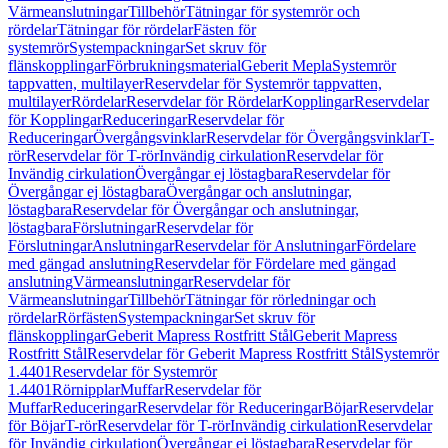
Värmeanslutningar
Tillbehör
Tätningar för systemrör och
rördelar
Tätningar för rördelar
Fästen för
systemrör
Systempackningar
Set skruv för
flänskopplingar
Förbrukningsmaterial
Geberit Mepla
Systemrör
tappvatten, multilayer
Reservdelar för Systemrör tappvatten,
multilayer
Rördelar
Reservdelar för Rördelar
Kopplingar
Reservdelar
för Kopplingar
Reduceringar
Reservdelar för
Reduceringar
Övergångsvinklar
Reservdelar för Övergångsvinklar
T-
rör
Reservdelar för T-rör
Invändig cirkulation
Reservdelar för
Invändig cirkulation
Övergångar ej löstagbara
Reservdelar för
Övergångar ej löstagbara
Övergångar och anslutningar,
löstagbara
Reservdelar för Övergångar och anslutningar,
löstagbara
Förslutningar
Reservdelar för
Förslutningar
Anslutningar
Reservdelar för Anslutningar
Fördelare
med gängad anslutning
Reservdelar för Fördelare med gängad
anslutning
Värmeanslutningar
Reservdelar för
Värmeanslutningar
Tillbehör
Tätningar för rörledningar och
rördelar
Rörfästen
Systempackningar
Set skruv för
flänskopplingar
Geberit Mapress Rostfritt Stål
Geberit Mapress
Rostfritt Stål
Reservdelar för Geberit Mapress Rostfritt Stål
Systemrör
1.4401
Reservdelar för Systemrör
1.4401
Rörnipplar
Muffar
Reservdelar för
Muffar
Reduceringar
Reservdelar för Reduceringar
Böjar
Reservdelar
för Böjar
T-rör
Reservdelar för T-rör
Invändig cirkulation
Reservdelar
för Invändig cirkulation
Övergångar ej löstagbara
Reservdelar för