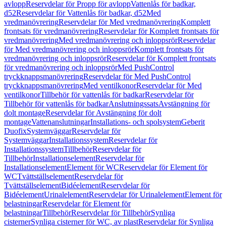
avlopp
Reservdelar för Propp för avlopp
Vattenlås för badkar,
d52
Reservdelar för Vattenlås för badkar, d52
Med
vredmanövrering
Reservdelar för Med vredmanövrering
Komplett
frontsats för vredmanövrering
Reservdelar för Komplett frontsats för
vredmanövrering
Med vredmanövrering och inloppsrör
Reservdelar
för Med vredmanövrering och inloppsrör
Komplett frontsats för
vredmanövrering och inloppsrör
Reservdelar för Komplett frontsats
för vredmanövrering och inloppsrör
Med PushControl
tryckknappsmanövrering
Reservdelar för Med PushControl
tryckknappsmanövrering
Med ventilkonor
Reservdelar för Med
ventilkonor
Tillbehör för vattenlås för badkar
Reservdelar för
Tillbehör för vattenlås för badkar
Anslutningssats
Avstängning för
dolt montage
Reservdelar för Avstängning för dolt
montage
Vattenanslutningar
Installations- och spolsystem
Geberit
Duofix
Systemväggar
Reservdelar för
Systemväggar
Installationssystem
Reservdelar för
Installationssystem
Tillbehör
Reservdelar för
Tillbehör
Installationselement
Reservdelar för
Installationselement
Element för WC
Reservdelar för Element för
WC
Tvättställselement
Reservdelar för
Tvättställselement
Bidéelement
Reservdelar för
Bidéelement
Urinalelement
Reservdelar för Urinalelement
Element för
belastningar
Reservdelar för Element för
belastningar
Tillbehör
Reservdelar för Tillbehör
Synliga
cisterner
Synliga cisterner för WC, av plast
Reservdelar för Synliga