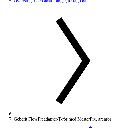
Övergångar och anslutningar, löstagbara
Geberit FlowFit adapter-T-rör med MasterFix, grenrör