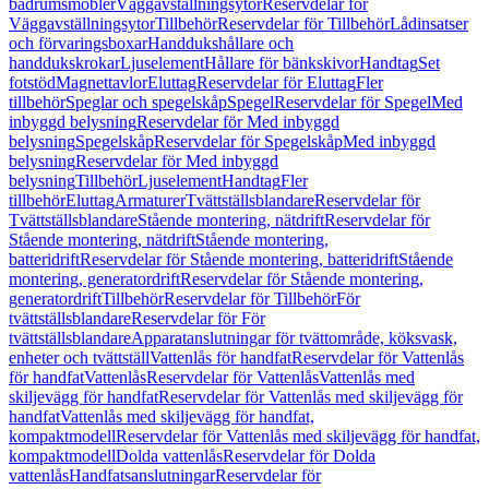
badrumsmöbler
Väggavställningsytor
Reservdelar för
Väggavställningsytor
Tillbehör
Reservdelar för Tillbehör
Lådinsatser
och förvaringsboxar
Handdukshållare och
handdukskrokar
Ljuselement
Hållare för bänkskivor
Handtag
Set
fotstöd
Magnettavlor
Eluttag
Reservdelar för Eluttag
Fler
tillbehör
Speglar och spegelskåp
Spegel
Reservdelar för Spegel
Med
inbyggd belysning
Reservdelar för Med inbyggd
belysning
Spegelskåp
Reservdelar för Spegelskåp
Med inbyggd
belysning
Reservdelar för Med inbyggd
belysning
Tillbehör
Ljuselement
Handtag
Fler
tillbehör
Eluttag
Armaturer
Tvättställsblandare
Reservdelar för
Tvättställsblandare
Stående montering, nätdrift
Reservdelar för
Stående montering, nätdrift
Stående montering,
batteridrift
Reservdelar för Stående montering, batteridrift
Stående
montering, generatordrift
Reservdelar för Stående montering,
generatordrift
Tillbehör
Reservdelar för Tillbehör
För
tvättställsblandare
Reservdelar för För
tvättställsblandare
Apparatanslutningar för tvättområde, köksvask,
enheter och tvättställ
Vattenlås för handfat
Reservdelar för Vattenlås
för handfat
Vattenlås
Reservdelar för Vattenlås
Vattenlås med
skiljevägg för handfat
Reservdelar för Vattenlås med skiljevägg för
handfat
Vattenlås med skiljevägg för handfat,
kompaktmodell
Reservdelar för Vattenlås med skiljevägg för handfat,
kompaktmodell
Dolda vattenlås
Reservdelar för Dolda
vattenlås
Handfatsanslutningar
Reservdelar för