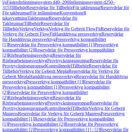
l/s
Fästen
Infästningssystem d40–200
Infästningssystem d250–
315
Tillbehör
Reservdelar för Tillbehör
För takbrunnar
Reservdelar för
För takbrunnar
För infästningar
Konventionell
takavvattning
Takbrunnar
Reservdelar för
Takbrunnar
Tillbehör
Reservdelar för
Tillbehör
Verktyg
Verktyg
Verktyg för Geberit FlowFit
Reservdelar för
Verktyg för Geberit FlowFit
Handdrivna pressverktyg
Reservdelar
för Handdrivna pressverktyg
Pressverktyg kompatibilitet
[1]
Reservdelar för Pressverktyg kompatibilitet [1]
Pressverktyg
kompatibilitet [2]
Reservdelar för Pressverktyg kompatibilitet
[2]
Rörbearbetningsverktyg
Reservdelar för
Rörbearbetningsverktyg
Provtryckningsproppar
Reservdelar för
Provtryckningsproppar
Kontrollmedel
Tillbehör
Reservdelar för
Tillbehör
Verktyg för Geberit Mepla
Reservdelar för Verktyg för
Geberit Mepla
Handdrivna pressverktyg
Reservdelar för Handdrivna
pressverktyg
Pressverktyg kompatibilitet [1]
Reservdelar för
Pressverktyg kompatibilitet [1]
Pressverktyg kompatibilitet
[2]
Reservdelar för Pressverktyg kompatibilitet
[2]
Rörbearbetningsverktyg
Reservdelar för
Rörbearbetningsverktyg
Provtryckningsproppar
Reservdelar för
Provtryckningsproppar
Kontrollmedel
Tillbehör
Verktyg för Geberit
Mapress
Reservdelar för Verktyg för Geberit Mapress
Pressverktyg
kompatibilitet [1]
Reservdelar för Pressverktyg kompatibilitet
[1]
Pressverktyg kompatibilitet [2]
Reservdelar för Pressverktyg
kompatibilitet [2]
Pressverktyg kompatibilitet [1] / [2]
Reservdelar för