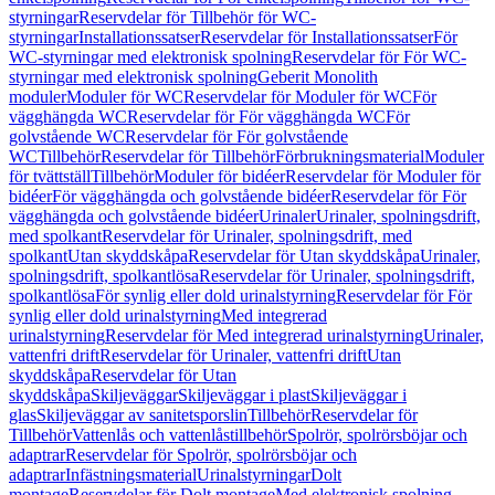
styrningar
Reservdelar för Tillbehör för WC-
styrningar
Installationssatser
Reservdelar för Installationssatser
För
WC-styrningar med elektronisk spolning
Reservdelar för För WC-
styrningar med elektronisk spolning
Geberit Monolith
moduler
Moduler för WC
Reservdelar för Moduler för WC
För
vägghängda WC
Reservdelar för För vägghängda WC
För
golvstående WC
Reservdelar för För golvstående
WC
Tillbehör
Reservdelar för Tillbehör
Förbrukningsmaterial
Moduler
för tvättställ
Tillbehör
Moduler för bidéer
Reservdelar för Moduler för
bidéer
För vägghängda och golvstående bidéer
Reservdelar för För
vägghängda och golvstående bidéer
Urinaler
Urinaler, spolningsdrift,
med spolkant
Reservdelar för Urinaler, spolningsdrift, med
spolkant
Utan skyddskåpa
Reservdelar för Utan skyddskåpa
Urinaler,
spolningsdrift, spolkantlösa
Reservdelar för Urinaler, spolningsdrift,
spolkantlösa
För synlig eller dold urinalstyrning
Reservdelar för För
synlig eller dold urinalstyrning
Med integrerad
urinalstyrning
Reservdelar för Med integrerad urinalstyrning
Urinaler,
vattenfri drift
Reservdelar för Urinaler, vattenfri drift
Utan
skyddskåpa
Reservdelar för Utan
skyddskåpa
Skiljeväggar
Skiljeväggar i plast
Skiljeväggar i
glas
Skiljeväggar av sanitetsporslin
Tillbehör
Reservdelar för
Tillbehör
Vattenlås och vattenlåstillbehör
Spolrör, spolrörsböjar och
adaptrar
Reservdelar för Spolrör, spolrörsböjar och
adaptrar
Infästningsmaterial
Urinalstyrningar
Dolt
montage
Reservdelar för Dolt montage
Med elektronisk spolning,