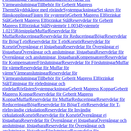
Värmeanslutningar
Tillbehör för Geberit Mapress
Therm
Skyddskåpor med rörände
Systempackningar
Set skruv för
flänskopplingar
Fästen för systemrör
Geberit Mapress Elförzinkat
Stål
Geberit Mapress Elförzinkat Stål
Reservdelar för Geberit
Mapress Elförzinkat Stål
Systemrör 1.0034
Systemrör
1.0215
Rörnipplar
Muffar
Reservdelar för
Muffar
Reduceringar
Reservdelar för Reduceringar
Böjar
Reservdelar
för Böjar
T-rör
Reservdelar för T-rör
Korsrör
Reservdelar för
Korsrör
Övergångar ej löstagbara
Reservdelar för Övergångar ej
löstagbara
Övergångar och anslutningar, löstagbara
Reservdelar för
Övergångar och anslutningar, löstagbara
Kompensatorer
Reservdelar
för Kompensatorer
Förslutningar
Reservdelar för Förslutningar
Muffar
för värme
Reservdelar för Muffar för
värme
Värmeanslutningar
Reservdelar för
Värmeanslutningar
Tillbehör för Geberit Mapress Elförzinkat
Stål
Tätningar för rörledningar och
rördelar
Rörfästen
Systempackningar
Geberit Mapress Koppar
Geberit
Mapress Koppar
Reservdelar för Geberit Mapress
Koppar
Muffar
Reservdelar för Muffar
Reduceringar
Reservdelar för
Reduceringar
Böjar
Reservdelar för Böjar
T-rör
Reservdelar för T-
rör
Invändig cirkulation
Reservdelar för Invändig
cirkulation
Korsrör
Reservdelar för Korsrör
Övergångar ej
löstagbara
Reservdelar för Övergångar ej löstagbara
Övergångar och
anslutningar, löstagbara
Reservdelar för Övergångar och
anslutningar, löstagbara
Förslutningar
Reservdelar för