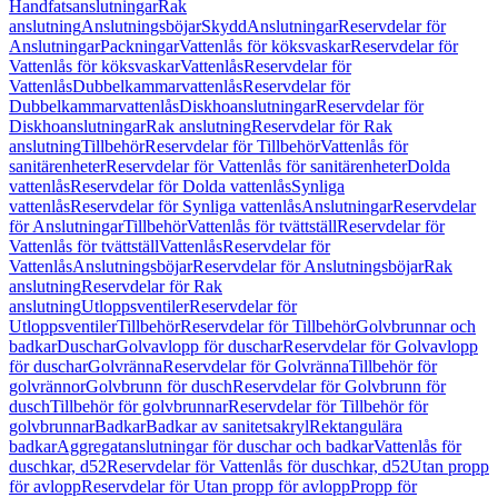
Handfatsanslutningar
Rak
anslutning
Anslutningsböjar
Skydd
Anslutningar
Reservdelar för
Anslutningar
Packningar
Vattenlås för köksvaskar
Reservdelar för
Vattenlås för köksvaskar
Vattenlås
Reservdelar för
Vattenlås
Dubbelkammarvattenlås
Reservdelar för
Dubbelkammarvattenlås
Diskhoanslutningar
Reservdelar för
Diskhoanslutningar
Rak anslutning
Reservdelar för Rak
anslutning
Tillbehör
Reservdelar för Tillbehör
Vattenlås för
sanitärenheter
Reservdelar för Vattenlås för sanitärenheter
Dolda
vattenlås
Reservdelar för Dolda vattenlås
Synliga
vattenlås
Reservdelar för Synliga vattenlås
Anslutningar
Reservdelar
för Anslutningar
Tillbehör
Vattenlås för tvättställ
Reservdelar för
Vattenlås för tvättställ
Vattenlås
Reservdelar för
Vattenlås
Anslutningsböjar
Reservdelar för Anslutningsböjar
Rak
anslutning
Reservdelar för Rak
anslutning
Utloppsventiler
Reservdelar för
Utloppsventiler
Tillbehör
Reservdelar för Tillbehör
Golvbrunnar och
badkar
Duschar
Golvavlopp för duschar
Reservdelar för Golvavlopp
för duschar
Golvränna
Reservdelar för Golvränna
Tillbehör för
golvrännor
Golvbrunn för dusch
Reservdelar för Golvbrunn för
dusch
Tillbehör för golvbrunnar
Reservdelar för Tillbehör för
golvbrunnar
Badkar
Badkar av sanitetsakryl
Rektangulära
badkar
Aggregatanslutningar för duschar och badkar
Vattenlås för
duschkar, d52
Reservdelar för Vattenlås för duschkar, d52
Utan propp
för avlopp
Reservdelar för Utan propp för avlopp
Propp för