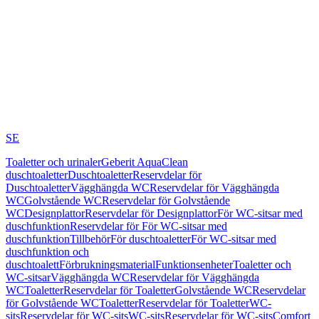
SE
Toaletter och urinaler
Geberit AquaClean
duschtoaletter
Duschtoaletter
Reservdelar för
Duschtoaletter
Vägghängda WC
Reservdelar för Vägghängda
WC
Golvstående WC
Reservdelar för Golvstående
WC
Designplattor
Reservdelar för Designplattor
För WC-sitsar med
duschfunktion
Reservdelar för För WC-sitsar med
duschfunktion
Tillbehör
För duschtoaletter
För WC-sitsar med
duschfunktion och
duschtoalett
Förbrukningsmaterial
Funktionsenheter
Toaletter och
WC-sitsar
Vägghängda WC
Reservdelar för Vägghängda
WC
Toaletter
Reservdelar för Toaletter
Golvstående WC
Reservdelar
för Golvstående WC
Toaletter
Reservdelar för Toaletter
WC-
sits
Reservdelar för WC-sits
WC-sits
Reservdelar för WC-sits
Comfort