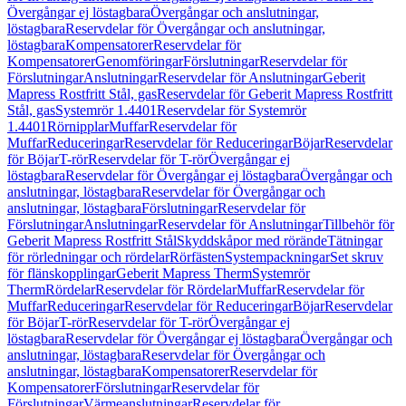
Övergångar ej löstagbara
Övergångar och anslutningar,
löstagbara
Reservdelar för Övergångar och anslutningar,
löstagbara
Kompensatorer
Reservdelar för
Kompensatorer
Genomföringar
Förslutningar
Reservdelar för
Förslutningar
Anslutningar
Reservdelar för Anslutningar
Geberit
Mapress Rostfritt Stål, gas
Reservdelar för Geberit Mapress Rostfritt
Stål, gas
Systemrör 1.4401
Reservdelar för Systemrör
1.4401
Rörnipplar
Muffar
Reservdelar för
Muffar
Reduceringar
Reservdelar för Reduceringar
Böjar
Reservdelar
för Böjar
T-rör
Reservdelar för T-rör
Övergångar ej
löstagbara
Reservdelar för Övergångar ej löstagbara
Övergångar och
anslutningar, löstagbara
Reservdelar för Övergångar och
anslutningar, löstagbara
Förslutningar
Reservdelar för
Förslutningar
Anslutningar
Reservdelar för Anslutningar
Tillbehör för
Geberit Mapress Rostfritt Stål
Skyddskåpor med rörände
Tätningar
för rörledningar och rördelar
Rörfästen
Systempackningar
Set skruv
för flänskopplingar
Geberit Mapress Therm
Systemrör
Therm
Rördelar
Reservdelar för Rördelar
Muffar
Reservdelar för
Muffar
Reduceringar
Reservdelar för Reduceringar
Böjar
Reservdelar
för Böjar
T-rör
Reservdelar för T-rör
Övergångar ej
löstagbara
Reservdelar för Övergångar ej löstagbara
Övergångar och
anslutningar, löstagbara
Reservdelar för Övergångar och
anslutningar, löstagbara
Kompensatorer
Reservdelar för
Kompensatorer
Förslutningar
Reservdelar för
Förslutningar
Värmeanslutningar
Reservdelar för