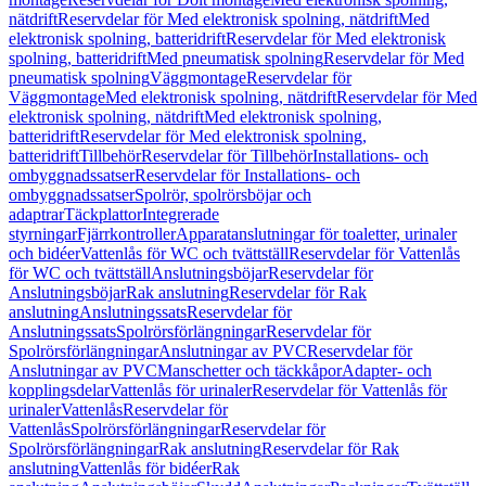
nätdrift
Reservdelar för Med elektronisk spolning, nätdrift
Med
elektronisk spolning, batteridrift
Reservdelar för Med elektronisk
spolning, batteridrift
Med pneumatisk spolning
Reservdelar för Med
pneumatisk spolning
Väggmontage
Reservdelar för
Väggmontage
Med elektronisk spolning, nätdrift
Reservdelar för Med
elektronisk spolning, nätdrift
Med elektronisk spolning,
batteridrift
Reservdelar för Med elektronisk spolning,
batteridrift
Tillbehör
Reservdelar för Tillbehör
Installations- och
ombyggnadssatser
Reservdelar för Installations- och
ombyggnadssatser
Spolrör, spolrörsböjar och
adaptrar
Täckplattor
Integrerade
styrningar
Fjärrkontroller
Apparatanslutningar för toaletter, urinaler
och bidéer
Vattenlås för WC och tvättställ
Reservdelar för Vattenlås
för WC och tvättställ
Anslutningsböjar
Reservdelar för
Anslutningsböjar
Rak anslutning
Reservdelar för Rak
anslutning
Anslutningssats
Reservdelar för
Anslutningssats
Spolrörsförlängningar
Reservdelar för
Spolrörsförlängningar
Anslutningar av PVC
Reservdelar för
Anslutningar av PVC
Manschetter och täckkåpor
Adapter- och
kopplingsdelar
Vattenlås för urinaler
Reservdelar för Vattenlås för
urinaler
Vattenlås
Reservdelar för
Vattenlås
Spolrörsförlängningar
Reservdelar för
Spolrörsförlängningar
Rak anslutning
Reservdelar för Rak
anslutning
Vattenlås för bidéer
Rak