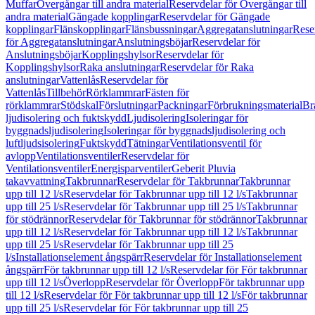
Muffar
Övergångar till andra material
Reservdelar för Övergångar till
andra material
Gängade kopplingar
Reservdelar för Gängade
kopplingar
Flänskopplingar
Flänsbussningar
Aggregatanslutningar
Rese
för Aggregatanslutningar
Anslutningsböjar
Reservdelar för
Anslutningsböjar
Kopplingshylsor
Reservdelar för
Kopplingshylsor
Raka anslutningar
Reservdelar för Raka
anslutningar
Vattenlås
Reservdelar för
Vattenlås
Tillbehör
Rörklammrar
Fästen för
rörklammrar
Stödskal
Förslutningar
Packningar
Förbrukningsmaterial
Br
ljudisolering och fuktskydd
Ljudisolering
Isoleringar för
byggnadsljudisolering
Isoleringar för byggnadsljudisolering och
luftljudsisolering
Fuktskydd
Tätningar
Ventilationsventil för
avlopp
Ventilationsventiler
Reservdelar för
Ventilationsventiler
Energisparventiler
Geberit Pluvia
takavvattning
Takbrunnar
Reservdelar för Takbrunnar
Takbrunnar
upp till 12 l/s
Reservdelar för Takbrunnar upp till 12 l/s
Takbrunnar
upp till 25 l/s
Reservdelar för Takbrunnar upp till 25 l/s
Takbrunnar
för stödrännor
Reservdelar för Takbrunnar för stödrännor
Takbrunnar
upp till 12 l/s
Reservdelar för Takbrunnar upp till 12 l/s
Takbrunnar
upp till 25 l/s
Reservdelar för Takbrunnar upp till 25
l/s
Installationselement ångspärr
Reservdelar för Installationselement
ångspärr
För takbrunnar upp till 12 l/s
Reservdelar för För takbrunnar
upp till 12 l/s
Överlopp
Reservdelar för Överlopp
För takbrunnar upp
till 12 l/s
Reservdelar för För takbrunnar upp till 12 l/s
För takbrunnar
upp till 25 l/s
Reservdelar för För takbrunnar upp till 25