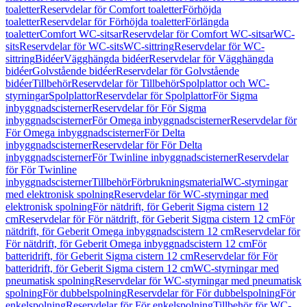
toaletter
Reservdelar för Comfort toaletter
Förhöjda
toaletter
Reservdelar för Förhöjda toaletter
Förlängda
toaletter
Comfort WC-sitsar
Reservdelar för Comfort WC-sitsar
WC-
sits
Reservdelar för WC-sits
WC-sittring
Reservdelar för WC-
sittring
Bidéer
Vägghängda bidéer
Reservdelar för Vägghängda
bidéer
Golvstående bidéer
Reservdelar för Golvstående
bidéer
Tillbehör
Reservdelar för Tillbehör
Spolplattor och WC-
styrningar
Spolplattor
Reservdelar för Spolplattor
För Sigma
inbyggnadscisterner
Reservdelar för För Sigma
inbyggnadscisterner
För Omega inbyggnadscisterner
Reservdelar för
För Omega inbyggnadscisterner
För Delta
inbyggnadscisterner
Reservdelar för För Delta
inbyggnadscisterner
För Twinline inbyggnadscisterner
Reservdelar
för För Twinline
inbyggnadscisterner
Tillbehör
Förbrukningsmaterial
WC-styrningar
med elektronisk spolning
Reservdelar för WC-styrningar med
elektronisk spolning
För nätdrift, för Geberit Sigma cistern 12
cm
Reservdelar för För nätdrift, för Geberit Sigma cistern 12 cm
För
nätdrift, för Geberit Omega inbyggnadscistern 12 cm
Reservdelar för
För nätdrift, för Geberit Omega inbyggnadscistern 12 cm
För
batteridrift, för Geberit Sigma cistern 12 cm
Reservdelar för För
batteridrift, för Geberit Sigma cistern 12 cm
WC-styrningar med
pneumatisk spolning
Reservdelar för WC-styrningar med pneumatisk
spolning
För dubbelspolning
Reservdelar för För dubbelspolning
För
enkelspolning
Reservdelar för För enkelspolning
Tillbehör för WC-