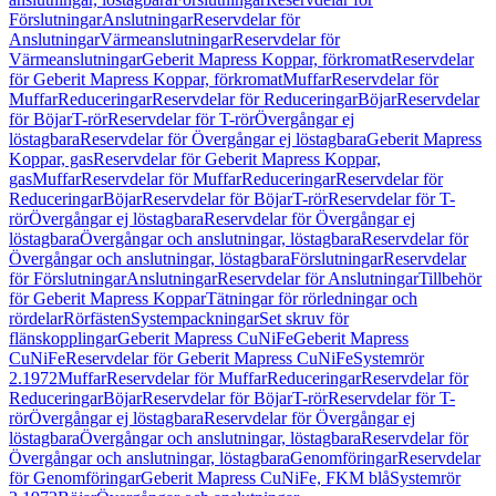
Förslutningar
Anslutningar
Reservdelar för
Anslutningar
Värmeanslutningar
Reservdelar för
Värmeanslutningar
Geberit Mapress Koppar, förkromat
Reservdelar
för Geberit Mapress Koppar, förkromat
Muffar
Reservdelar för
Muffar
Reduceringar
Reservdelar för Reduceringar
Böjar
Reservdelar
för Böjar
T-rör
Reservdelar för T-rör
Övergångar ej
löstagbara
Reservdelar för Övergångar ej löstagbara
Geberit Mapress
Koppar, gas
Reservdelar för Geberit Mapress Koppar,
gas
Muffar
Reservdelar för Muffar
Reduceringar
Reservdelar för
Reduceringar
Böjar
Reservdelar för Böjar
T-rör
Reservdelar för T-
rör
Övergångar ej löstagbara
Reservdelar för Övergångar ej
löstagbara
Övergångar och anslutningar, löstagbara
Reservdelar för
Övergångar och anslutningar, löstagbara
Förslutningar
Reservdelar
för Förslutningar
Anslutningar
Reservdelar för Anslutningar
Tillbehör
för Geberit Mapress Koppar
Tätningar för rörledningar och
rördelar
Rörfästen
Systempackningar
Set skruv för
flänskopplingar
Geberit Mapress CuNiFe
Geberit Mapress
CuNiFe
Reservdelar för Geberit Mapress CuNiFe
Systemrör
2.1972
Muffar
Reservdelar för Muffar
Reduceringar
Reservdelar för
Reduceringar
Böjar
Reservdelar för Böjar
T-rör
Reservdelar för T-
rör
Övergångar ej löstagbara
Reservdelar för Övergångar ej
löstagbara
Övergångar och anslutningar, löstagbara
Reservdelar för
Övergångar och anslutningar, löstagbara
Genomföringar
Reservdelar
för Genomföringar
Geberit Mapress CuNiFe, FKM blå
Systemrör