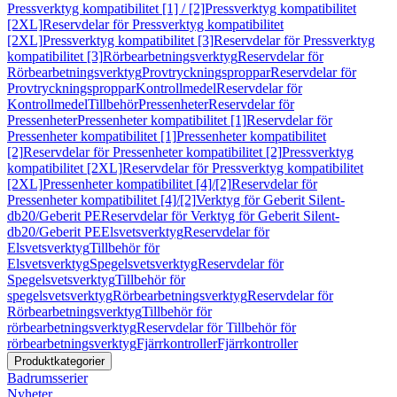
Pressverktyg kompatibilitet [1] / [2]
Pressverktyg kompatibilitet
[2XL]
Reservdelar för Pressverktyg kompatibilitet
[2XL]
Pressverktyg kompatibilitet [3]
Reservdelar för Pressverktyg
kompatibilitet [3]
Rörbearbetningsverktyg
Reservdelar för
Rörbearbetningsverktyg
Provtryckningsproppar
Reservdelar för
Provtryckningsproppar
Kontrollmedel
Reservdelar för
Kontrollmedel
Tillbehör
Pressenheter
Reservdelar för
Pressenheter
Pressenheter kompatibilitet [1]
Reservdelar för
Pressenheter kompatibilitet [1]
Pressenheter kompatibilitet
[2]
Reservdelar för Pressenheter kompatibilitet [2]
Pressverktyg
kompatibilitet [2XL]
Reservdelar för Pressverktyg kompatibilitet
[2XL]
Pressenheter kompatibilitet [4]/[2]
Reservdelar för
Pressenheter kompatibilitet [4]/[2]
Verktyg för Geberit Silent-
db20/Geberit PE
Reservdelar för Verktyg för Geberit Silent-
db20/Geberit PE
Elsvetsverktyg
Reservdelar för
Elsvetsverktyg
Tillbehör för
Elsvetsverktyg
Spegelsvetsverktyg
Reservdelar för
Spegelsvetsverktyg
Tillbehör för
spegelsvetsverktyg
Rörbearbetningsverktyg
Reservdelar för
Rörbearbetningsverktyg
Tillbehör för
rörbearbetningsverktyg
Reservdelar för Tillbehör för
rörbearbetningsverktyg
Fjärrkontroller
Fjärrkontroller
Produktkategorier
Badrumsserier
Nyheter