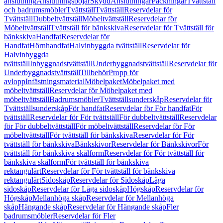
anslutning
Anslutningsböjar
Skydd
Anslutningar
Packningar
Tvättställ
och badrumsmöbler
Tvättställ
Tvättställ
Reservdelar för
Tvättställ
Dubbeltvättställ
Möbeltvättställ
Reservdelar för
Möbeltvättställ
Tvättställ för bänkskiva
Reservdelar för Tvättställ för
bänkskiva
Handfat
Reservdelar för
Handfat
Hörnhandfat
Halvinbyggda tvättställ
Reservdelar för
Halvinbyggda
tvättställ
Inbyggnadstvättställ
Underbyggnadstvättställ
Reservdelar för
Underbyggnadstvättställ
Tillbehör
Propp för
avlopp
Infästningsmaterial
Möbelpaket
Möbelpaket med
möbeltvättställ
Reservdelar för Möbelpaket med
möbeltvättställ
Badrumsmöbler
Tvättställsunderskåp
Reservdelar för
Tvättställsunderskåp
För handfat
Reservdelar för För handfat
För
tvättställ
Reservdelar för För tvättställ
För dubbeltvättställ
Reservdelar
för För dubbeltvättställ
För möbeltvättställ
Reservdelar för För
möbeltvättställ
För tvättställ för bänkskiva
Reservdelar för För
tvättställ för bänkskiva
Bänkskivor
Reservdelar för Bänkskivor
För
tvättställ för bänkskiva skålform
Reservdelar för För tvättställ för
bänkskiva skålform
För tvättställ för bänkskiva
rektangulärt
Reservdelar för För tvättställ för bänkskiva
rektangulärt
Sidoskåp
Reservdelar för Sidoskåp
Låga
sidoskåp
Reservdelar för Låga sidoskåp
Högskåp
Reservdelar för
Högskåp
Mellanhöga skåp
Reservdelar för Mellanhöga
skåp
Hängande skåp
Reservdelar för Hängande skåp
Fler
badrumsmöbler
Reservdelar för Fler