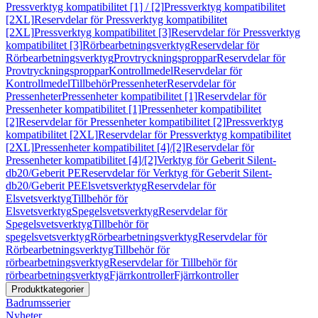
Pressverktyg kompatibilitet [1] / [2]
Pressverktyg kompatibilitet
[2XL]
Reservdelar för Pressverktyg kompatibilitet
[2XL]
Pressverktyg kompatibilitet [3]
Reservdelar för Pressverktyg
kompatibilitet [3]
Rörbearbetningsverktyg
Reservdelar för
Rörbearbetningsverktyg
Provtryckningsproppar
Reservdelar för
Provtryckningsproppar
Kontrollmedel
Reservdelar för
Kontrollmedel
Tillbehör
Pressenheter
Reservdelar för
Pressenheter
Pressenheter kompatibilitet [1]
Reservdelar för
Pressenheter kompatibilitet [1]
Pressenheter kompatibilitet
[2]
Reservdelar för Pressenheter kompatibilitet [2]
Pressverktyg
kompatibilitet [2XL]
Reservdelar för Pressverktyg kompatibilitet
[2XL]
Pressenheter kompatibilitet [4]/[2]
Reservdelar för
Pressenheter kompatibilitet [4]/[2]
Verktyg för Geberit Silent-
db20/Geberit PE
Reservdelar för Verktyg för Geberit Silent-
db20/Geberit PE
Elsvetsverktyg
Reservdelar för
Elsvetsverktyg
Tillbehör för
Elsvetsverktyg
Spegelsvetsverktyg
Reservdelar för
Spegelsvetsverktyg
Tillbehör för
spegelsvetsverktyg
Rörbearbetningsverktyg
Reservdelar för
Rörbearbetningsverktyg
Tillbehör för
rörbearbetningsverktyg
Reservdelar för Tillbehör för
rörbearbetningsverktyg
Fjärrkontroller
Fjärrkontroller
Produktkategorier
Badrumsserier
Nyheter