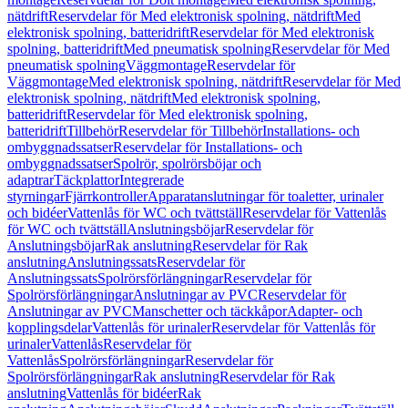
nätdrift
Reservdelar för Med elektronisk spolning, nätdrift
Med
elektronisk spolning, batteridrift
Reservdelar för Med elektronisk
spolning, batteridrift
Med pneumatisk spolning
Reservdelar för Med
pneumatisk spolning
Väggmontage
Reservdelar för
Väggmontage
Med elektronisk spolning, nätdrift
Reservdelar för Med
elektronisk spolning, nätdrift
Med elektronisk spolning,
batteridrift
Reservdelar för Med elektronisk spolning,
batteridrift
Tillbehör
Reservdelar för Tillbehör
Installations- och
ombyggnadssatser
Reservdelar för Installations- och
ombyggnadssatser
Spolrör, spolrörsböjar och
adaptrar
Täckplattor
Integrerade
styrningar
Fjärrkontroller
Apparatanslutningar för toaletter, urinaler
och bidéer
Vattenlås för WC och tvättställ
Reservdelar för Vattenlås
för WC och tvättställ
Anslutningsböjar
Reservdelar för
Anslutningsböjar
Rak anslutning
Reservdelar för Rak
anslutning
Anslutningssats
Reservdelar för
Anslutningssats
Spolrörsförlängningar
Reservdelar för
Spolrörsförlängningar
Anslutningar av PVC
Reservdelar för
Anslutningar av PVC
Manschetter och täckkåpor
Adapter- och
kopplingsdelar
Vattenlås för urinaler
Reservdelar för Vattenlås för
urinaler
Vattenlås
Reservdelar för
Vattenlås
Spolrörsförlängningar
Reservdelar för
Spolrörsförlängningar
Rak anslutning
Reservdelar för Rak
anslutning
Vattenlås för bidéer
Rak