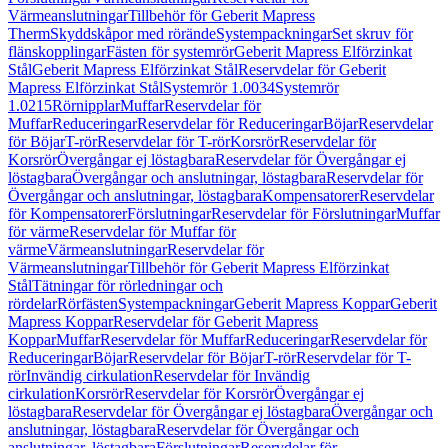
Värmeanslutningar
Tillbehör för Geberit Mapress
Therm
Skyddskåpor med rörände
Systempackningar
Set skruv för
flänskopplingar
Fästen för systemrör
Geberit Mapress Elförzinkat
Stål
Geberit Mapress Elförzinkat Stål
Reservdelar för Geberit
Mapress Elförzinkat Stål
Systemrör 1.0034
Systemrör
1.0215
Rörnipplar
Muffar
Reservdelar för
Muffar
Reduceringar
Reservdelar för Reduceringar
Böjar
Reservdelar
för Böjar
T-rör
Reservdelar för T-rör
Korsrör
Reservdelar för
Korsrör
Övergångar ej löstagbara
Reservdelar för Övergångar ej
löstagbara
Övergångar och anslutningar, löstagbara
Reservdelar för
Övergångar och anslutningar, löstagbara
Kompensatorer
Reservdelar
för Kompensatorer
Förslutningar
Reservdelar för Förslutningar
Muffar
för värme
Reservdelar för Muffar för
värme
Värmeanslutningar
Reservdelar för
Värmeanslutningar
Tillbehör för Geberit Mapress Elförzinkat
Stål
Tätningar för rörledningar och
rördelar
Rörfästen
Systempackningar
Geberit Mapress Koppar
Geberit
Mapress Koppar
Reservdelar för Geberit Mapress
Koppar
Muffar
Reservdelar för Muffar
Reduceringar
Reservdelar för
Reduceringar
Böjar
Reservdelar för Böjar
T-rör
Reservdelar för T-
rör
Invändig cirkulation
Reservdelar för Invändig
cirkulation
Korsrör
Reservdelar för Korsrör
Övergångar ej
löstagbara
Reservdelar för Övergångar ej löstagbara
Övergångar och
anslutningar, löstagbara
Reservdelar för Övergångar och
anslutningar, löstagbara
Förslutningar
Reservdelar för