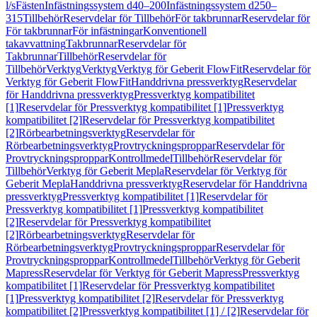
l/s
Fästen
Infästningssystem d40–200
Infästningssystem d250–
315
Tillbehör
Reservdelar för Tillbehör
För takbrunnar
Reservdelar för
För takbrunnar
För infästningar
Konventionell
takavvattning
Takbrunnar
Reservdelar för
Takbrunnar
Tillbehör
Reservdelar för
Tillbehör
Verktyg
Verktyg
Verktyg för Geberit FlowFit
Reservdelar för
Verktyg för Geberit FlowFit
Handdrivna pressverktyg
Reservdelar
för Handdrivna pressverktyg
Pressverktyg kompatibilitet
[1]
Reservdelar för Pressverktyg kompatibilitet [1]
Pressverktyg
kompatibilitet [2]
Reservdelar för Pressverktyg kompatibilitet
[2]
Rörbearbetningsverktyg
Reservdelar för
Rörbearbetningsverktyg
Provtryckningsproppar
Reservdelar för
Provtryckningsproppar
Kontrollmedel
Tillbehör
Reservdelar för
Tillbehör
Verktyg för Geberit Mepla
Reservdelar för Verktyg för
Geberit Mepla
Handdrivna pressverktyg
Reservdelar för Handdrivna
pressverktyg
Pressverktyg kompatibilitet [1]
Reservdelar för
Pressverktyg kompatibilitet [1]
Pressverktyg kompatibilitet
[2]
Reservdelar för Pressverktyg kompatibilitet
[2]
Rörbearbetningsverktyg
Reservdelar för
Rörbearbetningsverktyg
Provtryckningsproppar
Reservdelar för
Provtryckningsproppar
Kontrollmedel
Tillbehör
Verktyg för Geberit
Mapress
Reservdelar för Verktyg för Geberit Mapress
Pressverktyg
kompatibilitet [1]
Reservdelar för Pressverktyg kompatibilitet
[1]
Pressverktyg kompatibilitet [2]
Reservdelar för Pressverktyg
kompatibilitet [2]
Pressverktyg kompatibilitet [1] / [2]
Reservdelar för