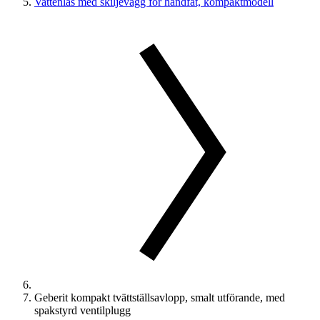
Vattenlås med skiljevägg för handfat, kompaktmodell
Geberit kompakt tvättställsavlopp, smalt utförande, med
spakstyrd ventilplugg