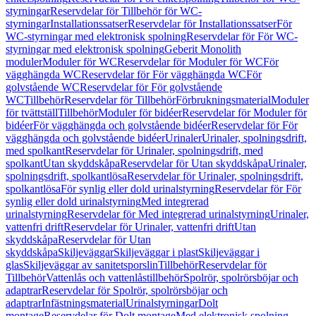
styrningar
Reservdelar för Tillbehör för WC-
styrningar
Installationssatser
Reservdelar för Installationssatser
För
WC-styrningar med elektronisk spolning
Reservdelar för För WC-
styrningar med elektronisk spolning
Geberit Monolith
moduler
Moduler för WC
Reservdelar för Moduler för WC
För
vägghängda WC
Reservdelar för För vägghängda WC
För
golvstående WC
Reservdelar för För golvstående
WC
Tillbehör
Reservdelar för Tillbehör
Förbrukningsmaterial
Moduler
för tvättställ
Tillbehör
Moduler för bidéer
Reservdelar för Moduler för
bidéer
För vägghängda och golvstående bidéer
Reservdelar för För
vägghängda och golvstående bidéer
Urinaler
Urinaler, spolningsdrift,
med spolkant
Reservdelar för Urinaler, spolningsdrift, med
spolkant
Utan skyddskåpa
Reservdelar för Utan skyddskåpa
Urinaler,
spolningsdrift, spolkantlösa
Reservdelar för Urinaler, spolningsdrift,
spolkantlösa
För synlig eller dold urinalstyrning
Reservdelar för För
synlig eller dold urinalstyrning
Med integrerad
urinalstyrning
Reservdelar för Med integrerad urinalstyrning
Urinaler,
vattenfri drift
Reservdelar för Urinaler, vattenfri drift
Utan
skyddskåpa
Reservdelar för Utan
skyddskåpa
Skiljeväggar
Skiljeväggar i plast
Skiljeväggar i
glas
Skiljeväggar av sanitetsporslin
Tillbehör
Reservdelar för
Tillbehör
Vattenlås och vattenlåstillbehör
Spolrör, spolrörsböjar och
adaptrar
Reservdelar för Spolrör, spolrörsböjar och
adaptrar
Infästningsmaterial
Urinalstyrningar
Dolt
montage
Reservdelar för Dolt montage
Med elektronisk spolning,