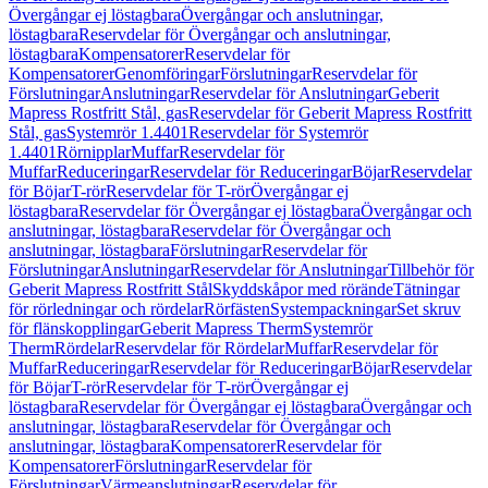
Övergångar ej löstagbara
Övergångar och anslutningar,
löstagbara
Reservdelar för Övergångar och anslutningar,
löstagbara
Kompensatorer
Reservdelar för
Kompensatorer
Genomföringar
Förslutningar
Reservdelar för
Förslutningar
Anslutningar
Reservdelar för Anslutningar
Geberit
Mapress Rostfritt Stål, gas
Reservdelar för Geberit Mapress Rostfritt
Stål, gas
Systemrör 1.4401
Reservdelar för Systemrör
1.4401
Rörnipplar
Muffar
Reservdelar för
Muffar
Reduceringar
Reservdelar för Reduceringar
Böjar
Reservdelar
för Böjar
T-rör
Reservdelar för T-rör
Övergångar ej
löstagbara
Reservdelar för Övergångar ej löstagbara
Övergångar och
anslutningar, löstagbara
Reservdelar för Övergångar och
anslutningar, löstagbara
Förslutningar
Reservdelar för
Förslutningar
Anslutningar
Reservdelar för Anslutningar
Tillbehör för
Geberit Mapress Rostfritt Stål
Skyddskåpor med rörände
Tätningar
för rörledningar och rördelar
Rörfästen
Systempackningar
Set skruv
för flänskopplingar
Geberit Mapress Therm
Systemrör
Therm
Rördelar
Reservdelar för Rördelar
Muffar
Reservdelar för
Muffar
Reduceringar
Reservdelar för Reduceringar
Böjar
Reservdelar
för Böjar
T-rör
Reservdelar för T-rör
Övergångar ej
löstagbara
Reservdelar för Övergångar ej löstagbara
Övergångar och
anslutningar, löstagbara
Reservdelar för Övergångar och
anslutningar, löstagbara
Kompensatorer
Reservdelar för
Kompensatorer
Förslutningar
Reservdelar för
Förslutningar
Värmeanslutningar
Reservdelar för