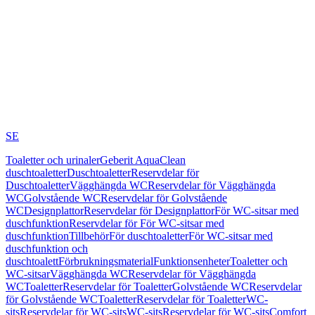
SE
Toaletter och urinaler
Geberit AquaClean
duschtoaletter
Duschtoaletter
Reservdelar för
Duschtoaletter
Vägghängda WC
Reservdelar för Vägghängda
WC
Golvstående WC
Reservdelar för Golvstående
WC
Designplattor
Reservdelar för Designplattor
För WC-sitsar med
duschfunktion
Reservdelar för För WC-sitsar med
duschfunktion
Tillbehör
För duschtoaletter
För WC-sitsar med
duschfunktion och
duschtoalett
Förbrukningsmaterial
Funktionsenheter
Toaletter och
WC-sitsar
Vägghängda WC
Reservdelar för Vägghängda
WC
Toaletter
Reservdelar för Toaletter
Golvstående WC
Reservdelar
för Golvstående WC
Toaletter
Reservdelar för Toaletter
WC-
sits
Reservdelar för WC-sits
WC-sits
Reservdelar för WC-sits
Comfort