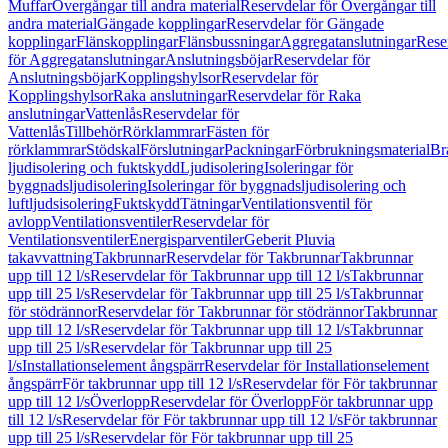
Muffar
Övergångar till andra material
Reservdelar för Övergångar till
andra material
Gängade kopplingar
Reservdelar för Gängade
kopplingar
Flänskopplingar
Flänsbussningar
Aggregatanslutningar
Rese
för Aggregatanslutningar
Anslutningsböjar
Reservdelar för
Anslutningsböjar
Kopplingshylsor
Reservdelar för
Kopplingshylsor
Raka anslutningar
Reservdelar för Raka
anslutningar
Vattenlås
Reservdelar för
Vattenlås
Tillbehör
Rörklammrar
Fästen för
rörklammrar
Stödskal
Förslutningar
Packningar
Förbrukningsmaterial
Br
ljudisolering och fuktskydd
Ljudisolering
Isoleringar för
byggnadsljudisolering
Isoleringar för byggnadsljudisolering och
luftljudsisolering
Fuktskydd
Tätningar
Ventilationsventil för
avlopp
Ventilationsventiler
Reservdelar för
Ventilationsventiler
Energisparventiler
Geberit Pluvia
takavvattning
Takbrunnar
Reservdelar för Takbrunnar
Takbrunnar
upp till 12 l/s
Reservdelar för Takbrunnar upp till 12 l/s
Takbrunnar
upp till 25 l/s
Reservdelar för Takbrunnar upp till 25 l/s
Takbrunnar
för stödrännor
Reservdelar för Takbrunnar för stödrännor
Takbrunnar
upp till 12 l/s
Reservdelar för Takbrunnar upp till 12 l/s
Takbrunnar
upp till 25 l/s
Reservdelar för Takbrunnar upp till 25
l/s
Installationselement ångspärr
Reservdelar för Installationselement
ångspärr
För takbrunnar upp till 12 l/s
Reservdelar för För takbrunnar
upp till 12 l/s
Överlopp
Reservdelar för Överlopp
För takbrunnar upp
till 12 l/s
Reservdelar för För takbrunnar upp till 12 l/s
För takbrunnar
upp till 25 l/s
Reservdelar för För takbrunnar upp till 25