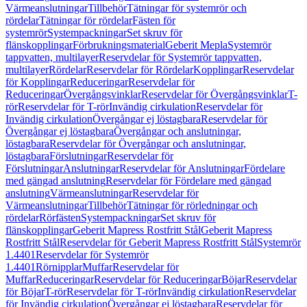
Värmeanslutningar
Tillbehör
Tätningar för systemrör och
rördelar
Tätningar för rördelar
Fästen för
systemrör
Systempackningar
Set skruv för
flänskopplingar
Förbrukningsmaterial
Geberit Mepla
Systemrör
tappvatten, multilayer
Reservdelar för Systemrör tappvatten,
multilayer
Rördelar
Reservdelar för Rördelar
Kopplingar
Reservdelar
för Kopplingar
Reduceringar
Reservdelar för
Reduceringar
Övergångsvinklar
Reservdelar för Övergångsvinklar
T-
rör
Reservdelar för T-rör
Invändig cirkulation
Reservdelar för
Invändig cirkulation
Övergångar ej löstagbara
Reservdelar för
Övergångar ej löstagbara
Övergångar och anslutningar,
löstagbara
Reservdelar för Övergångar och anslutningar,
löstagbara
Förslutningar
Reservdelar för
Förslutningar
Anslutningar
Reservdelar för Anslutningar
Fördelare
med gängad anslutning
Reservdelar för Fördelare med gängad
anslutning
Värmeanslutningar
Reservdelar för
Värmeanslutningar
Tillbehör
Tätningar för rörledningar och
rördelar
Rörfästen
Systempackningar
Set skruv för
flänskopplingar
Geberit Mapress Rostfritt Stål
Geberit Mapress
Rostfritt Stål
Reservdelar för Geberit Mapress Rostfritt Stål
Systemrör
1.4401
Reservdelar för Systemrör
1.4401
Rörnipplar
Muffar
Reservdelar för
Muffar
Reduceringar
Reservdelar för Reduceringar
Böjar
Reservdelar
för Böjar
T-rör
Reservdelar för T-rör
Invändig cirkulation
Reservdelar
för Invändig cirkulation
Övergångar ej löstagbara
Reservdelar för