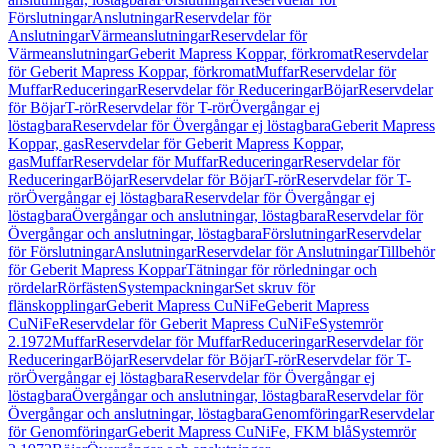
Förslutningar
Anslutningar
Reservdelar för
Anslutningar
Värmeanslutningar
Reservdelar för
Värmeanslutningar
Geberit Mapress Koppar, förkromat
Reservdelar
för Geberit Mapress Koppar, förkromat
Muffar
Reservdelar för
Muffar
Reduceringar
Reservdelar för Reduceringar
Böjar
Reservdelar
för Böjar
T-rör
Reservdelar för T-rör
Övergångar ej
löstagbara
Reservdelar för Övergångar ej löstagbara
Geberit Mapress
Koppar, gas
Reservdelar för Geberit Mapress Koppar,
gas
Muffar
Reservdelar för Muffar
Reduceringar
Reservdelar för
Reduceringar
Böjar
Reservdelar för Böjar
T-rör
Reservdelar för T-
rör
Övergångar ej löstagbara
Reservdelar för Övergångar ej
löstagbara
Övergångar och anslutningar, löstagbara
Reservdelar för
Övergångar och anslutningar, löstagbara
Förslutningar
Reservdelar
för Förslutningar
Anslutningar
Reservdelar för Anslutningar
Tillbehör
för Geberit Mapress Koppar
Tätningar för rörledningar och
rördelar
Rörfästen
Systempackningar
Set skruv för
flänskopplingar
Geberit Mapress CuNiFe
Geberit Mapress
CuNiFe
Reservdelar för Geberit Mapress CuNiFe
Systemrör
2.1972
Muffar
Reservdelar för Muffar
Reduceringar
Reservdelar för
Reduceringar
Böjar
Reservdelar för Böjar
T-rör
Reservdelar för T-
rör
Övergångar ej löstagbara
Reservdelar för Övergångar ej
löstagbara
Övergångar och anslutningar, löstagbara
Reservdelar för
Övergångar och anslutningar, löstagbara
Genomföringar
Reservdelar
för Genomföringar
Geberit Mapress CuNiFe, FKM blå
Systemrör