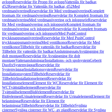
avlopp
Reservdelar för Propp för avlopp
Vattenlås för badkar,
d52
Reservdelar för Vattenlås för badkar, d52
Med
vredmanövrering
Reservdelar för Med vredmanövrering
Komplett
frontsats för vredmanövrering
Reservdelar för Komplett frontsats för
vredmanövrering
Med vredmanövrering och inloppsrör
Reservdelar
för Med vredmanövrering och inloppsrör
Komplett frontsats för
vredmanövrering och inloppsrör
Reservdelar för Komplett frontsats
för vredmanövrering och inloppsrör
Med PushControl
tryckknappsmanövrering
Reservdelar för Med PushControl
tryckknappsmanövrering
Med ventilkonor
Reservdelar för Med
ventilkonor
Tillbehör för vattenlås för badkar
Reservdelar för
Tillbehör för vattenlås för badkar
Anslutningssats
Avstängning för
dolt montage
Reservdelar för Avstängning för dolt
montage
Vattenanslutningar
Installations- och spolsystem
Geberit
Duofix
Systemväggar
Reservdelar för
Systemväggar
Installationssystem
Reservdelar för
Installationssystem
Tillbehör
Reservdelar för
Tillbehör
Installationselement
Reservdelar för
Installationselement
Element för WC
Reservdelar för Element för
WC
Tvättställselement
Reservdelar för
Tvättställselement
Bidéelement
Reservdelar för
Bidéelement
Urinalelement
Reservdelar för Urinalelement
Element för
belastningar
Reservdelar för Element för
belastningar
Tillbehör
Reservdelar för Tillbehör
Synliga
cisterner
Synliga cisterner för WC, av plast
Reservdelar för Synliga