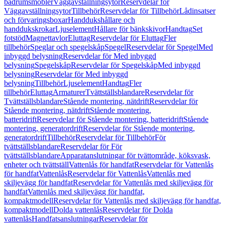
badrumsmöbler
Väggavställningsytor
Reservdelar för
Väggavställningsytor
Tillbehör
Reservdelar för Tillbehör
Lådinsatser
och förvaringsboxar
Handdukshållare och
handdukskrokar
Ljuselement
Hållare för bänkskivor
Handtag
Set
fotstöd
Magnettavlor
Eluttag
Reservdelar för Eluttag
Fler
tillbehör
Speglar och spegelskåp
Spegel
Reservdelar för Spegel
Med
inbyggd belysning
Reservdelar för Med inbyggd
belysning
Spegelskåp
Reservdelar för Spegelskåp
Med inbyggd
belysning
Reservdelar för Med inbyggd
belysning
Tillbehör
Ljuselement
Handtag
Fler
tillbehör
Eluttag
Armaturer
Tvättställsblandare
Reservdelar för
Tvättställsblandare
Stående montering, nätdrift
Reservdelar för
Stående montering, nätdrift
Stående montering,
batteridrift
Reservdelar för Stående montering, batteridrift
Stående
montering, generatordrift
Reservdelar för Stående montering,
generatordrift
Tillbehör
Reservdelar för Tillbehör
För
tvättställsblandare
Reservdelar för För
tvättställsblandare
Apparatanslutningar för tvättområde, köksvask,
enheter och tvättställ
Vattenlås för handfat
Reservdelar för Vattenlås
för handfat
Vattenlås
Reservdelar för Vattenlås
Vattenlås med
skiljevägg för handfat
Reservdelar för Vattenlås med skiljevägg för
handfat
Vattenlås med skiljevägg för handfat,
kompaktmodell
Reservdelar för Vattenlås med skiljevägg för handfat,
kompaktmodell
Dolda vattenlås
Reservdelar för Dolda
vattenlås
Handfatsanslutningar
Reservdelar för