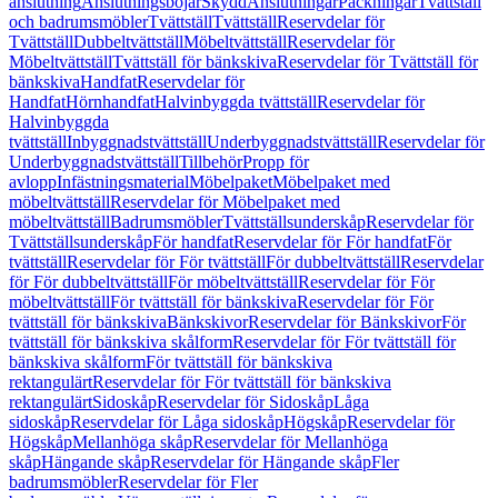
anslutning
Anslutningsböjar
Skydd
Anslutningar
Packningar
Tvättställ
och badrumsmöbler
Tvättställ
Tvättställ
Reservdelar för
Tvättställ
Dubbeltvättställ
Möbeltvättställ
Reservdelar för
Möbeltvättställ
Tvättställ för bänkskiva
Reservdelar för Tvättställ för
bänkskiva
Handfat
Reservdelar för
Handfat
Hörnhandfat
Halvinbyggda tvättställ
Reservdelar för
Halvinbyggda
tvättställ
Inbyggnadstvättställ
Underbyggnadstvättställ
Reservdelar för
Underbyggnadstvättställ
Tillbehör
Propp för
avlopp
Infästningsmaterial
Möbelpaket
Möbelpaket med
möbeltvättställ
Reservdelar för Möbelpaket med
möbeltvättställ
Badrumsmöbler
Tvättställsunderskåp
Reservdelar för
Tvättställsunderskåp
För handfat
Reservdelar för För handfat
För
tvättställ
Reservdelar för För tvättställ
För dubbeltvättställ
Reservdelar
för För dubbeltvättställ
För möbeltvättställ
Reservdelar för För
möbeltvättställ
För tvättställ för bänkskiva
Reservdelar för För
tvättställ för bänkskiva
Bänkskivor
Reservdelar för Bänkskivor
För
tvättställ för bänkskiva skålform
Reservdelar för För tvättställ för
bänkskiva skålform
För tvättställ för bänkskiva
rektangulärt
Reservdelar för För tvättställ för bänkskiva
rektangulärt
Sidoskåp
Reservdelar för Sidoskåp
Låga
sidoskåp
Reservdelar för Låga sidoskåp
Högskåp
Reservdelar för
Högskåp
Mellanhöga skåp
Reservdelar för Mellanhöga
skåp
Hängande skåp
Reservdelar för Hängande skåp
Fler
badrumsmöbler
Reservdelar för Fler