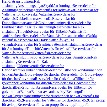
Handfatsanslutningar
Rak
anslutning
Anslutningsböjar
Skydd
Anslutningar
Reservdelar för
Anslutningar
Packningar
Vattenlås för köksvaskar
Reservdelar för
Vattenlås för köksvaskar
Vattenlås
Reservdelar för
Vattenlås
Dubbelkammarvattenlås
Reservdelar för
Dubbelkammarvattenlås
Diskhoanslutningar
Reservdelar för
Diskhoanslutningar
Rak anslutning
Reservdelar för Rak
anslutning
Tillbehör
Reservdelar för Tillbehör
Vattenlås för
sanitärenheter
Reservdelar för Vattenlås för sanitärenheter
Dolda
vattenlås
Reservdelar för Dolda vattenlås
Synliga
vattenlås
Reservdelar för Synliga vattenlås
Anslutningar
Reservdelar
för Anslutningar
Tillbehör
Vattenlås för tvättställ
Reservdelar för
Vattenlås för tvättställ
Vattenlås
Reservdelar för
Vattenlås
Anslutningsböjar
Reservdelar för Anslutningsböjar
Rak
anslutning
Reservdelar för Rak
anslutning
Utloppsventiler
Reservdelar för
Utloppsventiler
Tillbehör
Reservdelar för Tillbehör
Golvbrunnar och
badkar
Duschar
Golvavlopp för duschar
Reservdelar för Golvavlopp
för duschar
Golvränna
Reservdelar för Golvränna
Tillbehör för
golvrännor
Golvbrunn för dusch
Reservdelar för Golvbrunn för
dusch
Tillbehör för golvbrunnar
Reservdelar för Tillbehör för
golvbrunnar
Badkar
Badkar av sanitetsakryl
Rektangulära
badkar
Aggregatanslutningar för duschar och badkar
Vattenlås för
duschkar, d52
Reservdelar för Vattenlås för duschkar, d52
Utan propp
för avlopp
Reservdelar för Utan propp för avlopp
Propp för