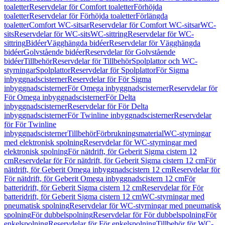
toaletter
Reservdelar för Comfort toaletter
Förhöjda
toaletter
Reservdelar för Förhöjda toaletter
Förlängda
toaletter
Comfort WC-sitsar
Reservdelar för Comfort WC-sitsar
WC-
sits
Reservdelar för WC-sits
WC-sittring
Reservdelar för WC-
sittring
Bidéer
Vägghängda bidéer
Reservdelar för Vägghängda
bidéer
Golvstående bidéer
Reservdelar för Golvstående
bidéer
Tillbehör
Reservdelar för Tillbehör
Spolplattor och WC-
styrningar
Spolplattor
Reservdelar för Spolplattor
För Sigma
inbyggnadscisterner
Reservdelar för För Sigma
inbyggnadscisterner
För Omega inbyggnadscisterner
Reservdelar för
För Omega inbyggnadscisterner
För Delta
inbyggnadscisterner
Reservdelar för För Delta
inbyggnadscisterner
För Twinline inbyggnadscisterner
Reservdelar
för För Twinline
inbyggnadscisterner
Tillbehör
Förbrukningsmaterial
WC-styrningar
med elektronisk spolning
Reservdelar för WC-styrningar med
elektronisk spolning
För nätdrift, för Geberit Sigma cistern 12
cm
Reservdelar för För nätdrift, för Geberit Sigma cistern 12 cm
För
nätdrift, för Geberit Omega inbyggnadscistern 12 cm
Reservdelar för
För nätdrift, för Geberit Omega inbyggnadscistern 12 cm
För
batteridrift, för Geberit Sigma cistern 12 cm
Reservdelar för För
batteridrift, för Geberit Sigma cistern 12 cm
WC-styrningar med
pneumatisk spolning
Reservdelar för WC-styrningar med pneumatisk
spolning
För dubbelspolning
Reservdelar för För dubbelspolning
För
enkelspolning
Reservdelar för För enkelspolning
Tillbehör för WC-