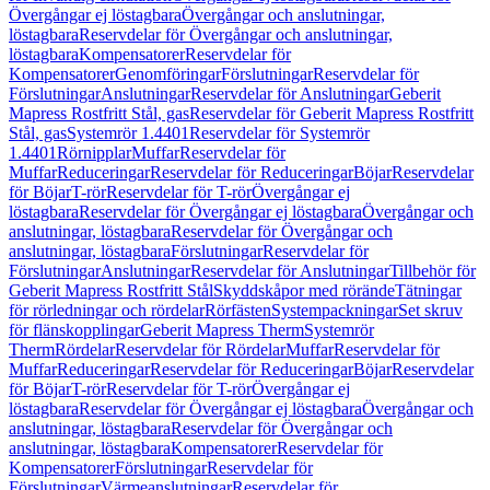
Övergångar ej löstagbara
Övergångar och anslutningar,
löstagbara
Reservdelar för Övergångar och anslutningar,
löstagbara
Kompensatorer
Reservdelar för
Kompensatorer
Genomföringar
Förslutningar
Reservdelar för
Förslutningar
Anslutningar
Reservdelar för Anslutningar
Geberit
Mapress Rostfritt Stål, gas
Reservdelar för Geberit Mapress Rostfritt
Stål, gas
Systemrör 1.4401
Reservdelar för Systemrör
1.4401
Rörnipplar
Muffar
Reservdelar för
Muffar
Reduceringar
Reservdelar för Reduceringar
Böjar
Reservdelar
för Böjar
T-rör
Reservdelar för T-rör
Övergångar ej
löstagbara
Reservdelar för Övergångar ej löstagbara
Övergångar och
anslutningar, löstagbara
Reservdelar för Övergångar och
anslutningar, löstagbara
Förslutningar
Reservdelar för
Förslutningar
Anslutningar
Reservdelar för Anslutningar
Tillbehör för
Geberit Mapress Rostfritt Stål
Skyddskåpor med rörände
Tätningar
för rörledningar och rördelar
Rörfästen
Systempackningar
Set skruv
för flänskopplingar
Geberit Mapress Therm
Systemrör
Therm
Rördelar
Reservdelar för Rördelar
Muffar
Reservdelar för
Muffar
Reduceringar
Reservdelar för Reduceringar
Böjar
Reservdelar
för Böjar
T-rör
Reservdelar för T-rör
Övergångar ej
löstagbara
Reservdelar för Övergångar ej löstagbara
Övergångar och
anslutningar, löstagbara
Reservdelar för Övergångar och
anslutningar, löstagbara
Kompensatorer
Reservdelar för
Kompensatorer
Förslutningar
Reservdelar för
Förslutningar
Värmeanslutningar
Reservdelar för