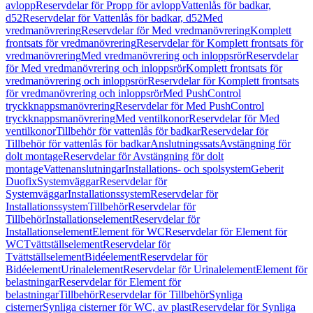
avlopp
Reservdelar för Propp för avlopp
Vattenlås för badkar,
d52
Reservdelar för Vattenlås för badkar, d52
Med
vredmanövrering
Reservdelar för Med vredmanövrering
Komplett
frontsats för vredmanövrering
Reservdelar för Komplett frontsats för
vredmanövrering
Med vredmanövrering och inloppsrör
Reservdelar
för Med vredmanövrering och inloppsrör
Komplett frontsats för
vredmanövrering och inloppsrör
Reservdelar för Komplett frontsats
för vredmanövrering och inloppsrör
Med PushControl
tryckknappsmanövrering
Reservdelar för Med PushControl
tryckknappsmanövrering
Med ventilkonor
Reservdelar för Med
ventilkonor
Tillbehör för vattenlås för badkar
Reservdelar för
Tillbehör för vattenlås för badkar
Anslutningssats
Avstängning för
dolt montage
Reservdelar för Avstängning för dolt
montage
Vattenanslutningar
Installations- och spolsystem
Geberit
Duofix
Systemväggar
Reservdelar för
Systemväggar
Installationssystem
Reservdelar för
Installationssystem
Tillbehör
Reservdelar för
Tillbehör
Installationselement
Reservdelar för
Installationselement
Element för WC
Reservdelar för Element för
WC
Tvättställselement
Reservdelar för
Tvättställselement
Bidéelement
Reservdelar för
Bidéelement
Urinalelement
Reservdelar för Urinalelement
Element för
belastningar
Reservdelar för Element för
belastningar
Tillbehör
Reservdelar för Tillbehör
Synliga
cisterner
Synliga cisterner för WC, av plast
Reservdelar för Synliga