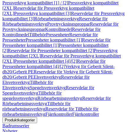
Pressverktyg kompatibilitet [1] / [2]
Pressverktyg kompatibilitet
[2XL]
Reservdelar för Pressverktyg kompatibilitet
[2XL]
Pressverktyg kompatibilitet [3]
Reservdelar för Pressverktyg
kompatibilitet [3]
Rörbearbetningsverktyg
Reservdelar för
Rörbearbetningsverktyg
Provtryckningsproppar
Reservdelar för
Provtryckningsproppar
Kontrollmedel
Reservdelar för
Kontrollmedel
Tillbehör
Pressenheter
Reservdelar för
Pressenheter
Pressenheter kompatibilitet [1]
Reservdelar för
Pressenheter kompatibilitet [1]
Pressenheter kompatibilitet
[2]
Reservdelar för Pressenheter kompatibilitet [2]
Pressverktyg
kompatibilitet [2XL]
Reservdelar för Pressverktyg kompatibilitet
[2XL]
Pressenheter kompatibilitet [4]/[2]
Reservdelar för
Pressenheter kompatibilitet [4]/[2]
Verktyg för Geberit Silent-
db20/Geberit PE
Reservdelar för Verktyg för Geberit Silent-
db20/Geberit PE
Elsvetsverktyg
Reservdelar för
Elsvetsverktyg
Tillbehör för
Elsvetsverktyg
Spegelsvetsverktyg
Reservdelar för
Spegelsvetsverktyg
Tillbehör för
spegelsvetsverktyg
Rörbearbetningsverktyg
Reservdelar för
Rörbearbetningsverktyg
Tillbehör för
rörbearbetningsverktyg
Reservdelar för Tillbehör för
rörbearbetningsverktyg
Fjärrkontroller
Fjärrkontroller
Produktkategorier
Badrumsserier
Nyheter