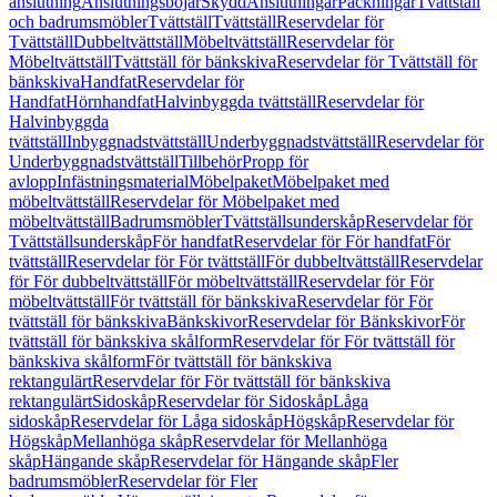
anslutning
Anslutningsböjar
Skydd
Anslutningar
Packningar
Tvättställ
och badrumsmöbler
Tvättställ
Tvättställ
Reservdelar för
Tvättställ
Dubbeltvättställ
Möbeltvättställ
Reservdelar för
Möbeltvättställ
Tvättställ för bänkskiva
Reservdelar för Tvättställ för
bänkskiva
Handfat
Reservdelar för
Handfat
Hörnhandfat
Halvinbyggda tvättställ
Reservdelar för
Halvinbyggda
tvättställ
Inbyggnadstvättställ
Underbyggnadstvättställ
Reservdelar för
Underbyggnadstvättställ
Tillbehör
Propp för
avlopp
Infästningsmaterial
Möbelpaket
Möbelpaket med
möbeltvättställ
Reservdelar för Möbelpaket med
möbeltvättställ
Badrumsmöbler
Tvättställsunderskåp
Reservdelar för
Tvättställsunderskåp
För handfat
Reservdelar för För handfat
För
tvättställ
Reservdelar för För tvättställ
För dubbeltvättställ
Reservdelar
för För dubbeltvättställ
För möbeltvättställ
Reservdelar för För
möbeltvättställ
För tvättställ för bänkskiva
Reservdelar för För
tvättställ för bänkskiva
Bänkskivor
Reservdelar för Bänkskivor
För
tvättställ för bänkskiva skålform
Reservdelar för För tvättställ för
bänkskiva skålform
För tvättställ för bänkskiva
rektangulärt
Reservdelar för För tvättställ för bänkskiva
rektangulärt
Sidoskåp
Reservdelar för Sidoskåp
Låga
sidoskåp
Reservdelar för Låga sidoskåp
Högskåp
Reservdelar för
Högskåp
Mellanhöga skåp
Reservdelar för Mellanhöga
skåp
Hängande skåp
Reservdelar för Hängande skåp
Fler
badrumsmöbler
Reservdelar för Fler