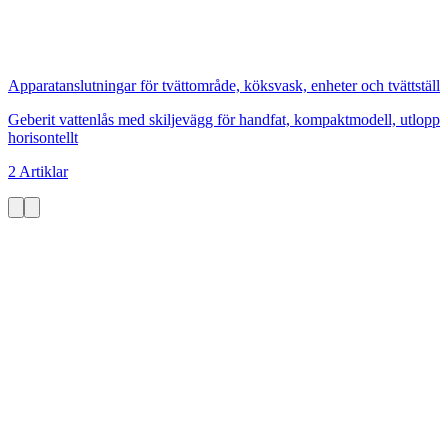
Apparatanslutningar för tvättområde, köksvask, enheter och tvättställ
Geberit vattenlås med skiljevägg för handfat, kompaktmodell, utlopp
horisontellt
2 Artiklar