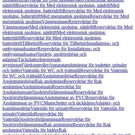
nätdrift
Reservdelar för Med elektronisk spolning, nätdrift
Med
elektronisk spolning, batteridrift
Reservdelar för Med elektronisk
spolning, batteridrift
Med pneumatisk spolning
Reservdelar för Med
pneumatisk spolning
Väggmontage
Reservdelar för
Väggmontage
Med elektronisk spolning, nätdrift
Reservdelar för Med
elektronisk spolning, nätdrift
Med elektronisk spolning,
batteridrift
Reservdelar för Med elektronisk spolning,
batteridrift
Tillbehör
Reservdelar för Tillbehör
Installations- och
ombyggnadssatser
Reservdelar för Installations- och
ombyggnadssatser
Spolrör, spolrörsböjar och
adaptrar
Täckplattor
Integrerade
styrningar
Fjärrkontroller
Apparatanslutningar för toaletter, urinaler
och bidéer
Vattenlås för WC och tvättställ
Reservdelar för Vattenlås
för WC och tvättställ
Anslutningsböjar
Reservdelar för
Anslutningsböjar
Rak anslutning
Reservdelar för Rak
anslutning
Anslutningssats
Reservdelar för
Anslutningssats
Spolrörsförlängningar
Reservdelar för
Spolrörsförlängningar
Anslutningar av PVC
Reservdelar för
Anslutningar av PVC
Manschetter och täckkåpor
Adapter- och
kopplingsdelar
Vattenlås för urinaler
Reservdelar för Vattenlås för
urinaler
Vattenlås
Reservdelar för
Vattenlås
Spolrörsförlängningar
Reservdelar för
Spolrörsförlängningar
Rak anslutning
Reservdelar för Rak
anslutning
Vattenlås för bidéer
Rak