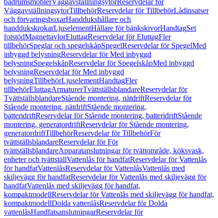
badrumsmöbler
Väggavställningsytor
Reservdelar för
Väggavställningsytor
Tillbehör
Reservdelar för Tillbehör
Lådinsatser
och förvaringsboxar
Handdukshållare och
handdukskrokar
Ljuselement
Hållare för bänkskivor
Handtag
Set
fotstöd
Magnettavlor
Eluttag
Reservdelar för Eluttag
Fler
tillbehör
Speglar och spegelskåp
Spegel
Reservdelar för Spegel
Med
inbyggd belysning
Reservdelar för Med inbyggd
belysning
Spegelskåp
Reservdelar för Spegelskåp
Med inbyggd
belysning
Reservdelar för Med inbyggd
belysning
Tillbehör
Ljuselement
Handtag
Fler
tillbehör
Eluttag
Armaturer
Tvättställsblandare
Reservdelar för
Tvättställsblandare
Stående montering, nätdrift
Reservdelar för
Stående montering, nätdrift
Stående montering,
batteridrift
Reservdelar för Stående montering, batteridrift
Stående
montering, generatordrift
Reservdelar för Stående montering,
generatordrift
Tillbehör
Reservdelar för Tillbehör
För
tvättställsblandare
Reservdelar för För
tvättställsblandare
Apparatanslutningar för tvättområde, köksvask,
enheter och tvättställ
Vattenlås för handfat
Reservdelar för Vattenlås
för handfat
Vattenlås
Reservdelar för Vattenlås
Vattenlås med
skiljevägg för handfat
Reservdelar för Vattenlås med skiljevägg för
handfat
Vattenlås med skiljevägg för handfat,
kompaktmodell
Reservdelar för Vattenlås med skiljevägg för handfat,
kompaktmodell
Dolda vattenlås
Reservdelar för Dolda
vattenlås
Handfatsanslutningar
Reservdelar för