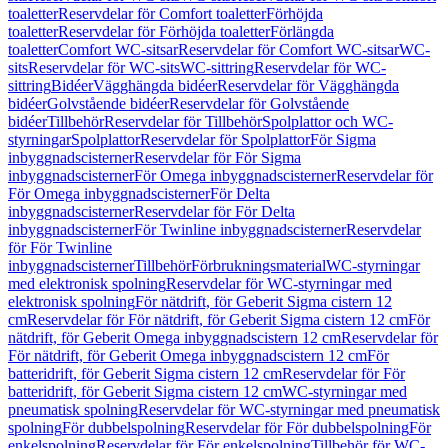
toaletter
Reservdelar för Comfort toaletter
Förhöjda
toaletter
Reservdelar för Förhöjda toaletter
Förlängda
toaletter
Comfort WC-sitsar
Reservdelar för Comfort WC-sitsar
WC-
sits
Reservdelar för WC-sits
WC-sittring
Reservdelar för WC-
sittring
Bidéer
Vägghängda bidéer
Reservdelar för Vägghängda
bidéer
Golvstående bidéer
Reservdelar för Golvstående
bidéer
Tillbehör
Reservdelar för Tillbehör
Spolplattor och WC-
styrningar
Spolplattor
Reservdelar för Spolplattor
För Sigma
inbyggnadscisterner
Reservdelar för För Sigma
inbyggnadscisterner
För Omega inbyggnadscisterner
Reservdelar för
För Omega inbyggnadscisterner
För Delta
inbyggnadscisterner
Reservdelar för För Delta
inbyggnadscisterner
För Twinline inbyggnadscisterner
Reservdelar
för För Twinline
inbyggnadscisterner
Tillbehör
Förbrukningsmaterial
WC-styrningar
med elektronisk spolning
Reservdelar för WC-styrningar med
elektronisk spolning
För nätdrift, för Geberit Sigma cistern 12
cm
Reservdelar för För nätdrift, för Geberit Sigma cistern 12 cm
För
nätdrift, för Geberit Omega inbyggnadscistern 12 cm
Reservdelar för
För nätdrift, för Geberit Omega inbyggnadscistern 12 cm
För
batteridrift, för Geberit Sigma cistern 12 cm
Reservdelar för För
batteridrift, för Geberit Sigma cistern 12 cm
WC-styrningar med
pneumatisk spolning
Reservdelar för WC-styrningar med pneumatisk
spolning
För dubbelspolning
Reservdelar för För dubbelspolning
För
enkelspolning
Reservdelar för För enkelspolning
Tillbehör för WC-