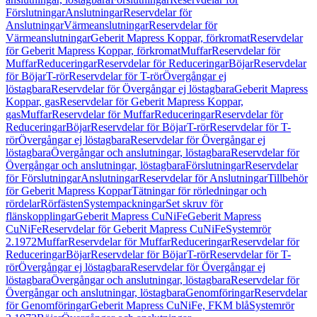
Förslutningar
Anslutningar
Reservdelar för
Anslutningar
Värmeanslutningar
Reservdelar för
Värmeanslutningar
Geberit Mapress Koppar, förkromat
Reservdelar
för Geberit Mapress Koppar, förkromat
Muffar
Reservdelar för
Muffar
Reduceringar
Reservdelar för Reduceringar
Böjar
Reservdelar
för Böjar
T-rör
Reservdelar för T-rör
Övergångar ej
löstagbara
Reservdelar för Övergångar ej löstagbara
Geberit Mapress
Koppar, gas
Reservdelar för Geberit Mapress Koppar,
gas
Muffar
Reservdelar för Muffar
Reduceringar
Reservdelar för
Reduceringar
Böjar
Reservdelar för Böjar
T-rör
Reservdelar för T-
rör
Övergångar ej löstagbara
Reservdelar för Övergångar ej
löstagbara
Övergångar och anslutningar, löstagbara
Reservdelar för
Övergångar och anslutningar, löstagbara
Förslutningar
Reservdelar
för Förslutningar
Anslutningar
Reservdelar för Anslutningar
Tillbehör
för Geberit Mapress Koppar
Tätningar för rörledningar och
rördelar
Rörfästen
Systempackningar
Set skruv för
flänskopplingar
Geberit Mapress CuNiFe
Geberit Mapress
CuNiFe
Reservdelar för Geberit Mapress CuNiFe
Systemrör
2.1972
Muffar
Reservdelar för Muffar
Reduceringar
Reservdelar för
Reduceringar
Böjar
Reservdelar för Böjar
T-rör
Reservdelar för T-
rör
Övergångar ej löstagbara
Reservdelar för Övergångar ej
löstagbara
Övergångar och anslutningar, löstagbara
Reservdelar för
Övergångar och anslutningar, löstagbara
Genomföringar
Reservdelar
för Genomföringar
Geberit Mapress CuNiFe, FKM blå
Systemrör