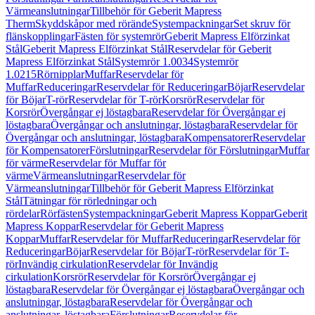
Värmeanslutningar
Tillbehör för Geberit Mapress
Therm
Skyddskåpor med rörände
Systempackningar
Set skruv för
flänskopplingar
Fästen för systemrör
Geberit Mapress Elförzinkat
Stål
Geberit Mapress Elförzinkat Stål
Reservdelar för Geberit
Mapress Elförzinkat Stål
Systemrör 1.0034
Systemrör
1.0215
Rörnipplar
Muffar
Reservdelar för
Muffar
Reduceringar
Reservdelar för Reduceringar
Böjar
Reservdelar
för Böjar
T-rör
Reservdelar för T-rör
Korsrör
Reservdelar för
Korsrör
Övergångar ej löstagbara
Reservdelar för Övergångar ej
löstagbara
Övergångar och anslutningar, löstagbara
Reservdelar för
Övergångar och anslutningar, löstagbara
Kompensatorer
Reservdelar
för Kompensatorer
Förslutningar
Reservdelar för Förslutningar
Muffar
för värme
Reservdelar för Muffar för
värme
Värmeanslutningar
Reservdelar för
Värmeanslutningar
Tillbehör för Geberit Mapress Elförzinkat
Stål
Tätningar för rörledningar och
rördelar
Rörfästen
Systempackningar
Geberit Mapress Koppar
Geberit
Mapress Koppar
Reservdelar för Geberit Mapress
Koppar
Muffar
Reservdelar för Muffar
Reduceringar
Reservdelar för
Reduceringar
Böjar
Reservdelar för Böjar
T-rör
Reservdelar för T-
rör
Invändig cirkulation
Reservdelar för Invändig
cirkulation
Korsrör
Reservdelar för Korsrör
Övergångar ej
löstagbara
Reservdelar för Övergångar ej löstagbara
Övergångar och
anslutningar, löstagbara
Reservdelar för Övergångar och
anslutningar, löstagbara
Förslutningar
Reservdelar för