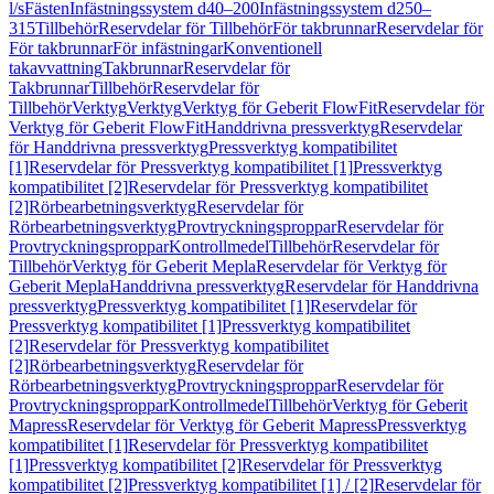
l/s
Fästen
Infästningssystem d40–200
Infästningssystem d250–
315
Tillbehör
Reservdelar för Tillbehör
För takbrunnar
Reservdelar för
För takbrunnar
För infästningar
Konventionell
takavvattning
Takbrunnar
Reservdelar för
Takbrunnar
Tillbehör
Reservdelar för
Tillbehör
Verktyg
Verktyg
Verktyg för Geberit FlowFit
Reservdelar för
Verktyg för Geberit FlowFit
Handdrivna pressverktyg
Reservdelar
för Handdrivna pressverktyg
Pressverktyg kompatibilitet
[1]
Reservdelar för Pressverktyg kompatibilitet [1]
Pressverktyg
kompatibilitet [2]
Reservdelar för Pressverktyg kompatibilitet
[2]
Rörbearbetningsverktyg
Reservdelar för
Rörbearbetningsverktyg
Provtryckningsproppar
Reservdelar för
Provtryckningsproppar
Kontrollmedel
Tillbehör
Reservdelar för
Tillbehör
Verktyg för Geberit Mepla
Reservdelar för Verktyg för
Geberit Mepla
Handdrivna pressverktyg
Reservdelar för Handdrivna
pressverktyg
Pressverktyg kompatibilitet [1]
Reservdelar för
Pressverktyg kompatibilitet [1]
Pressverktyg kompatibilitet
[2]
Reservdelar för Pressverktyg kompatibilitet
[2]
Rörbearbetningsverktyg
Reservdelar för
Rörbearbetningsverktyg
Provtryckningsproppar
Reservdelar för
Provtryckningsproppar
Kontrollmedel
Tillbehör
Verktyg för Geberit
Mapress
Reservdelar för Verktyg för Geberit Mapress
Pressverktyg
kompatibilitet [1]
Reservdelar för Pressverktyg kompatibilitet
[1]
Pressverktyg kompatibilitet [2]
Reservdelar för Pressverktyg
kompatibilitet [2]
Pressverktyg kompatibilitet [1] / [2]
Reservdelar för