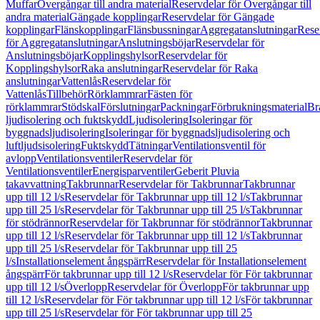
Muffar
Övergångar till andra material
Reservdelar för Övergångar till
andra material
Gängade kopplingar
Reservdelar för Gängade
kopplingar
Flänskopplingar
Flänsbussningar
Aggregatanslutningar
Rese
för Aggregatanslutningar
Anslutningsböjar
Reservdelar för
Anslutningsböjar
Kopplingshylsor
Reservdelar för
Kopplingshylsor
Raka anslutningar
Reservdelar för Raka
anslutningar
Vattenlås
Reservdelar för
Vattenlås
Tillbehör
Rörklammrar
Fästen för
rörklammrar
Stödskal
Förslutningar
Packningar
Förbrukningsmaterial
Br
ljudisolering och fuktskydd
Ljudisolering
Isoleringar för
byggnadsljudisolering
Isoleringar för byggnadsljudisolering och
luftljudsisolering
Fuktskydd
Tätningar
Ventilationsventil för
avlopp
Ventilationsventiler
Reservdelar för
Ventilationsventiler
Energisparventiler
Geberit Pluvia
takavvattning
Takbrunnar
Reservdelar för Takbrunnar
Takbrunnar
upp till 12 l/s
Reservdelar för Takbrunnar upp till 12 l/s
Takbrunnar
upp till 25 l/s
Reservdelar för Takbrunnar upp till 25 l/s
Takbrunnar
för stödrännor
Reservdelar för Takbrunnar för stödrännor
Takbrunnar
upp till 12 l/s
Reservdelar för Takbrunnar upp till 12 l/s
Takbrunnar
upp till 25 l/s
Reservdelar för Takbrunnar upp till 25
l/s
Installationselement ångspärr
Reservdelar för Installationselement
ångspärr
För takbrunnar upp till 12 l/s
Reservdelar för För takbrunnar
upp till 12 l/s
Överlopp
Reservdelar för Överlopp
För takbrunnar upp
till 12 l/s
Reservdelar för För takbrunnar upp till 12 l/s
För takbrunnar
upp till 25 l/s
Reservdelar för För takbrunnar upp till 25