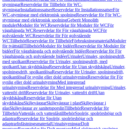
styrningar
Reservdelar för Tillbehör för WC-
styrningar
Installationssatser
Reservdelar för Installationssatser
För
WC-styrningar med elektronisk spolning
Reservdelar för För WC-
styrningar med elektronisk spolning
Geberit Monolith
moduler
Moduler för WC
Reservdelar för Moduler för WC
För
vägghängda WC
Reservdelar för För vägghängda WC
För
golvstående WC
Reservdelar för För golvstående
WC
Tillbehör
Reservdelar för Tillbehör
Förbrukningsmaterial
Moduler
för tvättställ
Tillbehör
Moduler för bidéer
Reservdelar för Moduler för
bidéer
För vägghängda och golvstående bidéer
Reservdelar för För
vägghängda och golvstående bidéer
Urinaler
Urinaler, spolningsdrift,
med spolkant
Reservdelar för Urinaler, spolningsdrift, med
spolkant
Utan skyddskåpa
Reservdelar för Utan skyddskåpa
Urinaler,
spolningsdrift, spolkantlösa
Reservdelar för Urinaler, spolningsdrift,
spolkantlösa
För synlig eller dold urinalstyrning
Reservdelar för För
synlig eller dold urinalstyrning
Med integrerad
urinalstyrning
Reservdelar för Med integrerad urinalstyrning
Urinaler,
vattenfri drift
Reservdelar för Urinaler, vattenfri drift
Utan
skyddskåpa
Reservdelar för Utan
skyddskåpa
Skiljeväggar
Skiljeväggar i plast
Skiljeväggar i
glas
Skiljeväggar av sanitetsporslin
Tillbehör
Reservdelar för
Tillbehör
Vattenlås och vattenlåstillbehör
Spolrör, spolrörsböjar och
adaptrar
Reservdelar för Spolrör, spolrörsböjar och
adaptrar
Infästningsmaterial
Urinalstyrningar
Dolt
montage
Reservdelar för Dolt montage
Med elektronisk spolning,