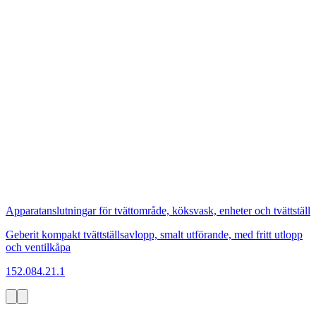
Apparatanslutningar för tvättområde, köksvask, enheter och tvättställ
Geberit kompakt tvättställsavlopp, smalt utförande, med fritt utlopp
och ventilkåpa
152.084.21.1