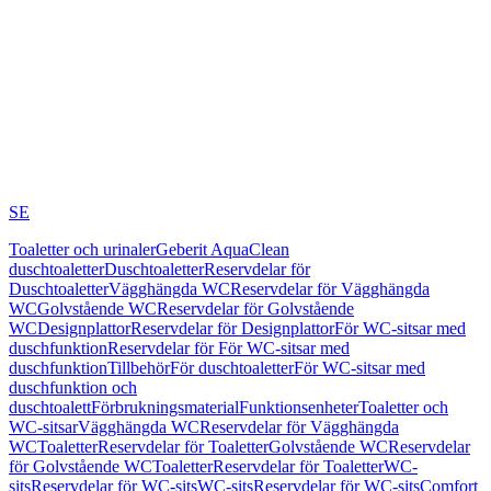
SE
Toaletter och urinaler
Geberit AquaClean
duschtoaletter
Duschtoaletter
Reservdelar för
Duschtoaletter
Vägghängda WC
Reservdelar för Vägghängda
WC
Golvstående WC
Reservdelar för Golvstående
WC
Designplattor
Reservdelar för Designplattor
För WC-sitsar med
duschfunktion
Reservdelar för För WC-sitsar med
duschfunktion
Tillbehör
För duschtoaletter
För WC-sitsar med
duschfunktion och
duschtoalett
Förbrukningsmaterial
Funktionsenheter
Toaletter och
WC-sitsar
Vägghängda WC
Reservdelar för Vägghängda
WC
Toaletter
Reservdelar för Toaletter
Golvstående WC
Reservdelar
för Golvstående WC
Toaletter
Reservdelar för Toaletter
WC-
sits
Reservdelar för WC-sits
WC-sits
Reservdelar för WC-sits
Comfort