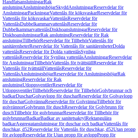
Handfatsanslutningar
Rak
anslutning
Anslutningsböjar
Skydd
Anslutningar
Reservdelar för
Anslutningar
Packningar
Vattenlås för köksvaskar
Reservdelar för
Vattenlås för köksvaskar
Vattenlås
Reservdelar för
Vattenlås
Dubbelkammarvattenlås
Reservdelar för
Dubbelkammarvattenlås
Diskhoanslutningar
Reservdelar för
Diskhoanslutningar
Rak anslutning
Reservdelar för Rak
anslutning
Tillbehör
Reservdelar för Tillbehör
Vattenlås för
sanitärenheter
Reservdelar för Vattenlås för sanitärenheter
Dolda
vattenlås
Reservdelar för Dolda vattenlås
Synliga
vattenlås
Reservdelar för Synliga vattenlås
Anslutningar
Reservdelar
för Anslutningar
Tillbehör
Vattenlås för tvättställ
Reservdelar för
Vattenlås för tvättställ
Vattenlås
Reservdelar för
Vattenlås
Anslutningsböjar
Reservdelar för Anslutningsböjar
Rak
anslutning
Reservdelar för Rak
anslutning
Utloppsventiler
Reservdelar för
Utloppsventiler
Tillbehör
Reservdelar för Tillbehör
Golvbrunnar och
badkar
Duschar
Golvavlopp för duschar
Reservdelar för Golvavlopp
för duschar
Golvränna
Reservdelar för Golvränna
Tillbehör för
golvrännor
Golvbrunn för dusch
Reservdelar för Golvbrunn för
dusch
Tillbehör för golvbrunnar
Reservdelar för Tillbehör för
golvbrunnar
Badkar
Badkar av sanitetsakryl
Rektangulära
badkar
Aggregatanslutningar för duschar och badkar
Vattenlås för
duschkar, d52
Reservdelar för Vattenlås för duschkar, d52
Utan propp
för avlopp
Reservdelar för Utan propp för avlopp
Propp för