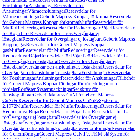
Förslutningar
Anslutningar
Reservdelar för
Anslutningar
Värmeanslutningar
Reservdelar för
Värmeanslutningar
Geberit Mapress Koppar, förkromat
Reservdelar
för Geberit Mapress Koppar, förkromat
Muffar
Reservdelar för
Muffar
Reduceringar
Reservdelar för Reduceringar
Böjar
Reservdelar
för Böjar
T-rör
Reservdelar för T-rör
Övergångar ej
löstagbara
Reservdelar för Övergångar ej löstagbara
Geberit Mapress
Koppar, gas
Reservdelar för Geberit Mapress Koppar,
gas
Muffar
Reservdelar för Muffar
Reduceringar
Reservdelar för
Reduceringar
Böjar
Reservdelar för Böjar
T-rör
Reservdelar för T-
rör
Övergångar ej löstagbara
Reservdelar för Övergångar ej
löstagbara
Övergångar och anslutningar, löstagbara
Reservdelar för
Övergångar och anslutningar, löstagbara
Förslutningar
Reservdelar
för Förslutningar
Anslutningar
Reservdelar för Anslutningar
Tillbehör
för Geberit Mapress Koppar
Tätningar för rörledningar och
rördelar
Rörfästen
Systempackningar
Set skruv för
flänskopplingar
Geberit Mapress CuNiFe
Geberit Mapress
CuNiFe
Reservdelar för Geberit Mapress CuNiFe
Systemrör
2.1972
Muffar
Reservdelar för Muffar
Reduceringar
Reservdelar för
Reduceringar
Böjar
Reservdelar för Böjar
T-rör
Reservdelar för T-
rör
Övergångar ej löstagbara
Reservdelar för Övergångar ej
löstagbara
Övergångar och anslutningar, löstagbara
Reservdelar för
Övergångar och anslutningar, löstagbara
Genomföringar
Reservdelar
för Genomföringar
Geberit Mapress CuNiFe, FKM blå
Systemrör