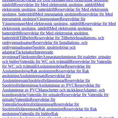
nätdrift
Reservdelar för Med elektronisk spolning, nätdrift
Med
elektronisk spolning, batteridrift
Reservdelar för Med elektronisk
spolning, batteridrift
Med pneumatisk spolning
Reservdelar för Med
pneumatisk spolning
Väggmontage
Reservdelar för
Väggmontage
Med elektronisk spolning, nätdrift
Reservdelar för Med
elektronisk spolning, nätdrift
Med elektronisk spolning,
batteridrift
Reservdelar för Med elektronisk spolning,
batteridrift
Tillbehör
Reservdelar för Tillbehör
Installations- och
ombyggnadssatser
Reservdelar för Installations- och
ombyggnadssatser
Spolrör, spolrörsböjar och
adaptrar
Täckplattor
Integrerade
styrningar
Fjärrkontroller
Apparatanslutningar för toaletter, urinaler
och bidéer
Vattenlås för WC och tvättställ
Reservdelar för Vattenlås
för WC och tvättställ
Anslutningsböjar
Reservdelar för
Anslutningsböjar
Rak anslutning
Reservdelar för Rak
anslutning
Anslutningssats
Reservdelar för
Anslutningssats
Spolrörsförlängningar
Reservdelar för
Spolrörsförlängningar
Anslutningar av PVC
Reservdelar för
Anslutningar av PVC
Manschetter och täckkåpor
Adapter- och
kopplingsdelar
Vattenlås för urinaler
Reservdelar för Vattenlås för
urinaler
Vattenlås
Reservdelar för
Vattenlås
Spolrörsförlängningar
Reservdelar för
Spolrörsförlängningar
Rak anslutning
Reservdelar för Rak
anslutning
Vattenlås för bidéer
Rak