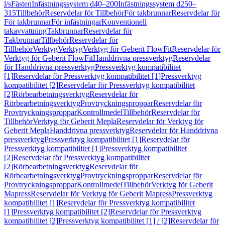
l/s
Fästen
Infästningssystem d40–200
Infästningssystem d250–
315
Tillbehör
Reservdelar för Tillbehör
För takbrunnar
Reservdelar för
För takbrunnar
För infästningar
Konventionell
takavvattning
Takbrunnar
Reservdelar för
Takbrunnar
Tillbehör
Reservdelar för
Tillbehör
Verktyg
Verktyg
Verktyg för Geberit FlowFit
Reservdelar för
Verktyg för Geberit FlowFit
Handdrivna pressverktyg
Reservdelar
för Handdrivna pressverktyg
Pressverktyg kompatibilitet
[1]
Reservdelar för Pressverktyg kompatibilitet [1]
Pressverktyg
kompatibilitet [2]
Reservdelar för Pressverktyg kompatibilitet
[2]
Rörbearbetningsverktyg
Reservdelar för
Rörbearbetningsverktyg
Provtryckningsproppar
Reservdelar för
Provtryckningsproppar
Kontrollmedel
Tillbehör
Reservdelar för
Tillbehör
Verktyg för Geberit Mepla
Reservdelar för Verktyg för
Geberit Mepla
Handdrivna pressverktyg
Reservdelar för Handdrivna
pressverktyg
Pressverktyg kompatibilitet [1]
Reservdelar för
Pressverktyg kompatibilitet [1]
Pressverktyg kompatibilitet
[2]
Reservdelar för Pressverktyg kompatibilitet
[2]
Rörbearbetningsverktyg
Reservdelar för
Rörbearbetningsverktyg
Provtryckningsproppar
Reservdelar för
Provtryckningsproppar
Kontrollmedel
Tillbehör
Verktyg för Geberit
Mapress
Reservdelar för Verktyg för Geberit Mapress
Pressverktyg
kompatibilitet [1]
Reservdelar för Pressverktyg kompatibilitet
[1]
Pressverktyg kompatibilitet [2]
Reservdelar för Pressverktyg
kompatibilitet [2]
Pressverktyg kompatibilitet [1] / [2]
Reservdelar för