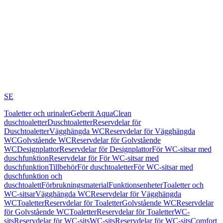
SE
Toaletter och urinaler
Geberit AquaClean
duschtoaletter
Duschtoaletter
Reservdelar för
Duschtoaletter
Vägghängda WC
Reservdelar för Vägghängda
WC
Golvstående WC
Reservdelar för Golvstående
WC
Designplattor
Reservdelar för Designplattor
För WC-sitsar med
duschfunktion
Reservdelar för För WC-sitsar med
duschfunktion
Tillbehör
För duschtoaletter
För WC-sitsar med
duschfunktion och
duschtoalett
Förbrukningsmaterial
Funktionsenheter
Toaletter och
WC-sitsar
Vägghängda WC
Reservdelar för Vägghängda
WC
Toaletter
Reservdelar för Toaletter
Golvstående WC
Reservdelar
för Golvstående WC
Toaletter
Reservdelar för Toaletter
WC-
sits
Reservdelar för WC-sits
WC-sits
Reservdelar för WC-sits
Comfort