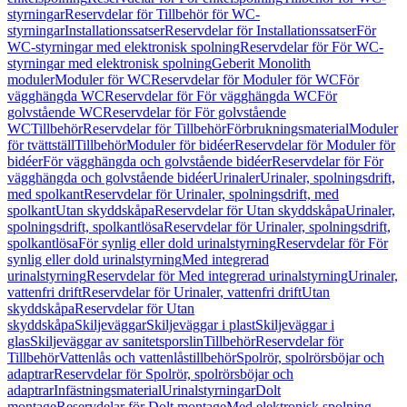
styrningar
Reservdelar för Tillbehör för WC-
styrningar
Installationssatser
Reservdelar för Installationssatser
För
WC-styrningar med elektronisk spolning
Reservdelar för För WC-
styrningar med elektronisk spolning
Geberit Monolith
moduler
Moduler för WC
Reservdelar för Moduler för WC
För
vägghängda WC
Reservdelar för För vägghängda WC
För
golvstående WC
Reservdelar för För golvstående
WC
Tillbehör
Reservdelar för Tillbehör
Förbrukningsmaterial
Moduler
för tvättställ
Tillbehör
Moduler för bidéer
Reservdelar för Moduler för
bidéer
För vägghängda och golvstående bidéer
Reservdelar för För
vägghängda och golvstående bidéer
Urinaler
Urinaler, spolningsdrift,
med spolkant
Reservdelar för Urinaler, spolningsdrift, med
spolkant
Utan skyddskåpa
Reservdelar för Utan skyddskåpa
Urinaler,
spolningsdrift, spolkantlösa
Reservdelar för Urinaler, spolningsdrift,
spolkantlösa
För synlig eller dold urinalstyrning
Reservdelar för För
synlig eller dold urinalstyrning
Med integrerad
urinalstyrning
Reservdelar för Med integrerad urinalstyrning
Urinaler,
vattenfri drift
Reservdelar för Urinaler, vattenfri drift
Utan
skyddskåpa
Reservdelar för Utan
skyddskåpa
Skiljeväggar
Skiljeväggar i plast
Skiljeväggar i
glas
Skiljeväggar av sanitetsporslin
Tillbehör
Reservdelar för
Tillbehör
Vattenlås och vattenlåstillbehör
Spolrör, spolrörsböjar och
adaptrar
Reservdelar för Spolrör, spolrörsböjar och
adaptrar
Infästningsmaterial
Urinalstyrningar
Dolt
montage
Reservdelar för Dolt montage
Med elektronisk spolning,