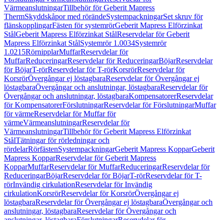
Värmeanslutningar
Tillbehör för Geberit Mapress
Therm
Skyddskåpor med rörände
Systempackningar
Set skruv för
flänskopplingar
Fästen för systemrör
Geberit Mapress Elförzinkat
Stål
Geberit Mapress Elförzinkat Stål
Reservdelar för Geberit
Mapress Elförzinkat Stål
Systemrör 1.0034
Systemrör
1.0215
Rörnipplar
Muffar
Reservdelar för
Muffar
Reduceringar
Reservdelar för Reduceringar
Böjar
Reservdelar
för Böjar
T-rör
Reservdelar för T-rör
Korsrör
Reservdelar för
Korsrör
Övergångar ej löstagbara
Reservdelar för Övergångar ej
löstagbara
Övergångar och anslutningar, löstagbara
Reservdelar för
Övergångar och anslutningar, löstagbara
Kompensatorer
Reservdelar
för Kompensatorer
Förslutningar
Reservdelar för Förslutningar
Muffar
för värme
Reservdelar för Muffar för
värme
Värmeanslutningar
Reservdelar för
Värmeanslutningar
Tillbehör för Geberit Mapress Elförzinkat
Stål
Tätningar för rörledningar och
rördelar
Rörfästen
Systempackningar
Geberit Mapress Koppar
Geberit
Mapress Koppar
Reservdelar för Geberit Mapress
Koppar
Muffar
Reservdelar för Muffar
Reduceringar
Reservdelar för
Reduceringar
Böjar
Reservdelar för Böjar
T-rör
Reservdelar för T-
rör
Invändig cirkulation
Reservdelar för Invändig
cirkulation
Korsrör
Reservdelar för Korsrör
Övergångar ej
löstagbara
Reservdelar för Övergångar ej löstagbara
Övergångar och
anslutningar, löstagbara
Reservdelar för Övergångar och
anslutningar, löstagbara
Förslutningar
Reservdelar för