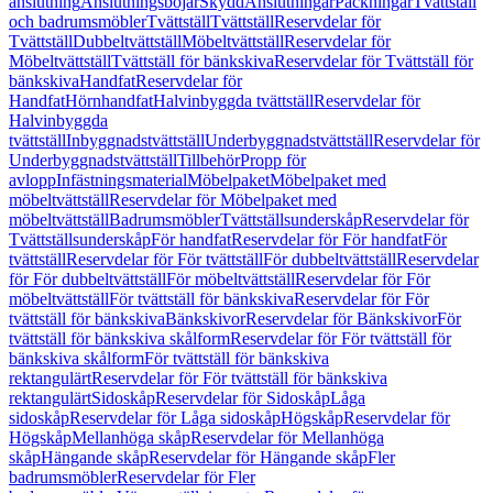
anslutning
Anslutningsböjar
Skydd
Anslutningar
Packningar
Tvättställ
och badrumsmöbler
Tvättställ
Tvättställ
Reservdelar för
Tvättställ
Dubbeltvättställ
Möbeltvättställ
Reservdelar för
Möbeltvättställ
Tvättställ för bänkskiva
Reservdelar för Tvättställ för
bänkskiva
Handfat
Reservdelar för
Handfat
Hörnhandfat
Halvinbyggda tvättställ
Reservdelar för
Halvinbyggda
tvättställ
Inbyggnadstvättställ
Underbyggnadstvättställ
Reservdelar för
Underbyggnadstvättställ
Tillbehör
Propp för
avlopp
Infästningsmaterial
Möbelpaket
Möbelpaket med
möbeltvättställ
Reservdelar för Möbelpaket med
möbeltvättställ
Badrumsmöbler
Tvättställsunderskåp
Reservdelar för
Tvättställsunderskåp
För handfat
Reservdelar för För handfat
För
tvättställ
Reservdelar för För tvättställ
För dubbeltvättställ
Reservdelar
för För dubbeltvättställ
För möbeltvättställ
Reservdelar för För
möbeltvättställ
För tvättställ för bänkskiva
Reservdelar för För
tvättställ för bänkskiva
Bänkskivor
Reservdelar för Bänkskivor
För
tvättställ för bänkskiva skålform
Reservdelar för För tvättställ för
bänkskiva skålform
För tvättställ för bänkskiva
rektangulärt
Reservdelar för För tvättställ för bänkskiva
rektangulärt
Sidoskåp
Reservdelar för Sidoskåp
Låga
sidoskåp
Reservdelar för Låga sidoskåp
Högskåp
Reservdelar för
Högskåp
Mellanhöga skåp
Reservdelar för Mellanhöga
skåp
Hängande skåp
Reservdelar för Hängande skåp
Fler
badrumsmöbler
Reservdelar för Fler