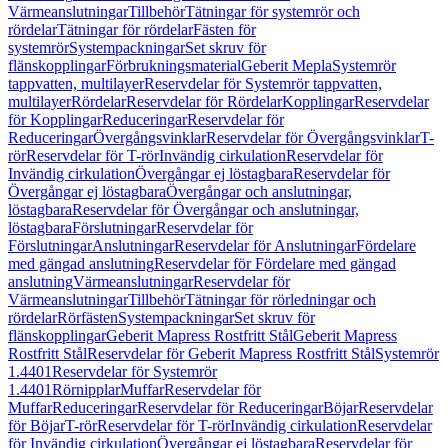
Värmeanslutningar
Tillbehör
Tätningar för systemrör och
rördelar
Tätningar för rördelar
Fästen för
systemrör
Systempackningar
Set skruv för
flänskopplingar
Förbrukningsmaterial
Geberit Mepla
Systemrör
tappvatten, multilayer
Reservdelar för Systemrör tappvatten,
multilayer
Rördelar
Reservdelar för Rördelar
Kopplingar
Reservdelar
för Kopplingar
Reduceringar
Reservdelar för
Reduceringar
Övergångsvinklar
Reservdelar för Övergångsvinklar
T-
rör
Reservdelar för T-rör
Invändig cirkulation
Reservdelar för
Invändig cirkulation
Övergångar ej löstagbara
Reservdelar för
Övergångar ej löstagbara
Övergångar och anslutningar,
löstagbara
Reservdelar för Övergångar och anslutningar,
löstagbara
Förslutningar
Reservdelar för
Förslutningar
Anslutningar
Reservdelar för Anslutningar
Fördelare
med gängad anslutning
Reservdelar för Fördelare med gängad
anslutning
Värmeanslutningar
Reservdelar för
Värmeanslutningar
Tillbehör
Tätningar för rörledningar och
rördelar
Rörfästen
Systempackningar
Set skruv för
flänskopplingar
Geberit Mapress Rostfritt Stål
Geberit Mapress
Rostfritt Stål
Reservdelar för Geberit Mapress Rostfritt Stål
Systemrör
1.4401
Reservdelar för Systemrör
1.4401
Rörnipplar
Muffar
Reservdelar för
Muffar
Reduceringar
Reservdelar för Reduceringar
Böjar
Reservdelar
för Böjar
T-rör
Reservdelar för T-rör
Invändig cirkulation
Reservdelar
för Invändig cirkulation
Övergångar ej löstagbara
Reservdelar för