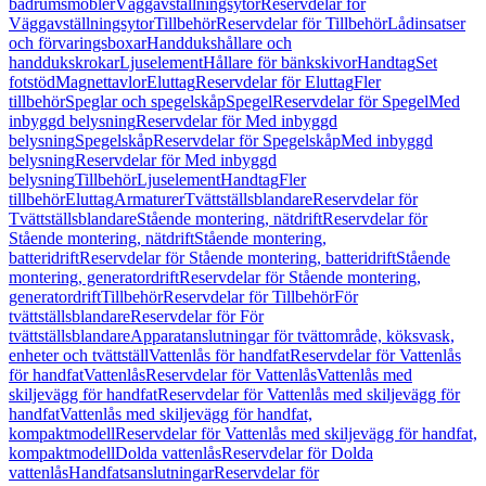
badrumsmöbler
Väggavställningsytor
Reservdelar för
Väggavställningsytor
Tillbehör
Reservdelar för Tillbehör
Lådinsatser
och förvaringsboxar
Handdukshållare och
handdukskrokar
Ljuselement
Hållare för bänkskivor
Handtag
Set
fotstöd
Magnettavlor
Eluttag
Reservdelar för Eluttag
Fler
tillbehör
Speglar och spegelskåp
Spegel
Reservdelar för Spegel
Med
inbyggd belysning
Reservdelar för Med inbyggd
belysning
Spegelskåp
Reservdelar för Spegelskåp
Med inbyggd
belysning
Reservdelar för Med inbyggd
belysning
Tillbehör
Ljuselement
Handtag
Fler
tillbehör
Eluttag
Armaturer
Tvättställsblandare
Reservdelar för
Tvättställsblandare
Stående montering, nätdrift
Reservdelar för
Stående montering, nätdrift
Stående montering,
batteridrift
Reservdelar för Stående montering, batteridrift
Stående
montering, generatordrift
Reservdelar för Stående montering,
generatordrift
Tillbehör
Reservdelar för Tillbehör
För
tvättställsblandare
Reservdelar för För
tvättställsblandare
Apparatanslutningar för tvättområde, köksvask,
enheter och tvättställ
Vattenlås för handfat
Reservdelar för Vattenlås
för handfat
Vattenlås
Reservdelar för Vattenlås
Vattenlås med
skiljevägg för handfat
Reservdelar för Vattenlås med skiljevägg för
handfat
Vattenlås med skiljevägg för handfat,
kompaktmodell
Reservdelar för Vattenlås med skiljevägg för handfat,
kompaktmodell
Dolda vattenlås
Reservdelar för Dolda
vattenlås
Handfatsanslutningar
Reservdelar för