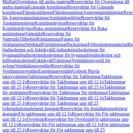
Muffar
Övergångar till andra material
Reservdelar för Övergångar till
andra material
Gängade kopplingar
Reservdelar för Gängade
kopplingar
Flänskopplingar
Flänsbussningar
Aggregatanslutningar
Rese
för Aggregatanslutningar
Anslutningsböjar
Reservdelar för
Anslutningsböjar
Kopplingshylsor
Reservdelar för
Kopplingshylsor
Raka anslutningar
Reservdelar för Raka
anslutningar
Vattenlås
Reservdelar för
Vattenlås
Tillbehör
Rörklammrar
Fästen för
rörklammrar
Stödskal
Förslutningar
Packningar
Förbrukningsmaterial
Br
ljudisolering och fuktskydd
Ljudisolering
Isoleringar för
byggnadsljudisolering
Isoleringar för byggnadsljudisolering och
luftljudsisolering
Fuktskydd
Tätningar
Ventilationsventil för
avlopp
Ventilationsventiler
Reservdelar för
Ventilationsventiler
Energisparventiler
Geberit Pluvia
takavvattning
Takbrunnar
Reservdelar för Takbrunnar
Takbrunnar
upp till 12 l/s
Reservdelar för Takbrunnar upp till 12 l/s
Takbrunnar
upp till 25 l/s
Reservdelar för Takbrunnar upp till 25 l/s
Takbrunnar
för stödrännor
Reservdelar för Takbrunnar för stödrännor
Takbrunnar
upp till 12 l/s
Reservdelar för Takbrunnar upp till 12 l/s
Takbrunnar
upp till 25 l/s
Reservdelar för Takbrunnar upp till 25
l/s
Installationselement ångspärr
Reservdelar för Installationselement
ångspärr
För takbrunnar upp till 12 l/s
Reservdelar för För takbrunnar
upp till 12 l/s
Överlopp
Reservdelar för Överlopp
För takbrunnar upp
till 12 l/s
Reservdelar för För takbrunnar upp till 12 l/s
För takbrunnar
upp till 25 l/s
Reservdelar för För takbrunnar upp till 25