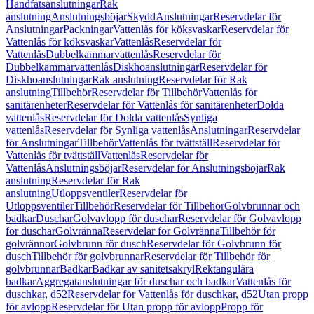
Handfatsanslutningar
Rak
anslutning
Anslutningsböjar
Skydd
Anslutningar
Reservdelar för
Anslutningar
Packningar
Vattenlås för köksvaskar
Reservdelar för
Vattenlås för köksvaskar
Vattenlås
Reservdelar för
Vattenlås
Dubbelkammarvattenlås
Reservdelar för
Dubbelkammarvattenlås
Diskhoanslutningar
Reservdelar för
Diskhoanslutningar
Rak anslutning
Reservdelar för Rak
anslutning
Tillbehör
Reservdelar för Tillbehör
Vattenlås för
sanitärenheter
Reservdelar för Vattenlås för sanitärenheter
Dolda
vattenlås
Reservdelar för Dolda vattenlås
Synliga
vattenlås
Reservdelar för Synliga vattenlås
Anslutningar
Reservdelar
för Anslutningar
Tillbehör
Vattenlås för tvättställ
Reservdelar för
Vattenlås för tvättställ
Vattenlås
Reservdelar för
Vattenlås
Anslutningsböjar
Reservdelar för Anslutningsböjar
Rak
anslutning
Reservdelar för Rak
anslutning
Utloppsventiler
Reservdelar för
Utloppsventiler
Tillbehör
Reservdelar för Tillbehör
Golvbrunnar och
badkar
Duschar
Golvavlopp för duschar
Reservdelar för Golvavlopp
för duschar
Golvränna
Reservdelar för Golvränna
Tillbehör för
golvrännor
Golvbrunn för dusch
Reservdelar för Golvbrunn för
dusch
Tillbehör för golvbrunnar
Reservdelar för Tillbehör för
golvbrunnar
Badkar
Badkar av sanitetsakryl
Rektangulära
badkar
Aggregatanslutningar för duschar och badkar
Vattenlås för
duschkar, d52
Reservdelar för Vattenlås för duschkar, d52
Utan propp
för avlopp
Reservdelar för Utan propp för avlopp
Propp för