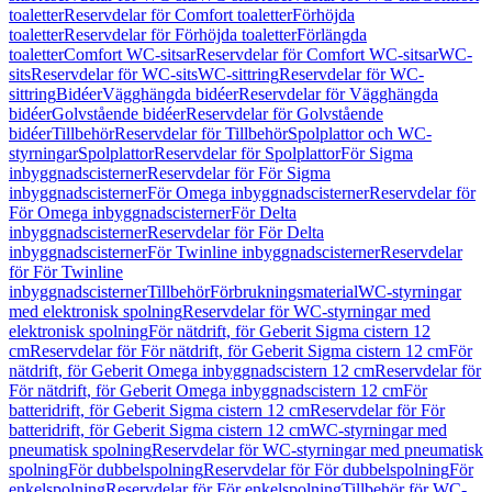
toaletter
Reservdelar för Comfort toaletter
Förhöjda
toaletter
Reservdelar för Förhöjda toaletter
Förlängda
toaletter
Comfort WC-sitsar
Reservdelar för Comfort WC-sitsar
WC-
sits
Reservdelar för WC-sits
WC-sittring
Reservdelar för WC-
sittring
Bidéer
Vägghängda bidéer
Reservdelar för Vägghängda
bidéer
Golvstående bidéer
Reservdelar för Golvstående
bidéer
Tillbehör
Reservdelar för Tillbehör
Spolplattor och WC-
styrningar
Spolplattor
Reservdelar för Spolplattor
För Sigma
inbyggnadscisterner
Reservdelar för För Sigma
inbyggnadscisterner
För Omega inbyggnadscisterner
Reservdelar för
För Omega inbyggnadscisterner
För Delta
inbyggnadscisterner
Reservdelar för För Delta
inbyggnadscisterner
För Twinline inbyggnadscisterner
Reservdelar
för För Twinline
inbyggnadscisterner
Tillbehör
Förbrukningsmaterial
WC-styrningar
med elektronisk spolning
Reservdelar för WC-styrningar med
elektronisk spolning
För nätdrift, för Geberit Sigma cistern 12
cm
Reservdelar för För nätdrift, för Geberit Sigma cistern 12 cm
För
nätdrift, för Geberit Omega inbyggnadscistern 12 cm
Reservdelar för
För nätdrift, för Geberit Omega inbyggnadscistern 12 cm
För
batteridrift, för Geberit Sigma cistern 12 cm
Reservdelar för För
batteridrift, för Geberit Sigma cistern 12 cm
WC-styrningar med
pneumatisk spolning
Reservdelar för WC-styrningar med pneumatisk
spolning
För dubbelspolning
Reservdelar för För dubbelspolning
För
enkelspolning
Reservdelar för För enkelspolning
Tillbehör för WC-