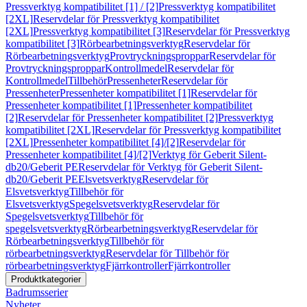
Pressverktyg kompatibilitet [1] / [2]
Pressverktyg kompatibilitet
[2XL]
Reservdelar för Pressverktyg kompatibilitet
[2XL]
Pressverktyg kompatibilitet [3]
Reservdelar för Pressverktyg
kompatibilitet [3]
Rörbearbetningsverktyg
Reservdelar för
Rörbearbetningsverktyg
Provtryckningsproppar
Reservdelar för
Provtryckningsproppar
Kontrollmedel
Reservdelar för
Kontrollmedel
Tillbehör
Pressenheter
Reservdelar för
Pressenheter
Pressenheter kompatibilitet [1]
Reservdelar för
Pressenheter kompatibilitet [1]
Pressenheter kompatibilitet
[2]
Reservdelar för Pressenheter kompatibilitet [2]
Pressverktyg
kompatibilitet [2XL]
Reservdelar för Pressverktyg kompatibilitet
[2XL]
Pressenheter kompatibilitet [4]/[2]
Reservdelar för
Pressenheter kompatibilitet [4]/[2]
Verktyg för Geberit Silent-
db20/Geberit PE
Reservdelar för Verktyg för Geberit Silent-
db20/Geberit PE
Elsvetsverktyg
Reservdelar för
Elsvetsverktyg
Tillbehör för
Elsvetsverktyg
Spegelsvetsverktyg
Reservdelar för
Spegelsvetsverktyg
Tillbehör för
spegelsvetsverktyg
Rörbearbetningsverktyg
Reservdelar för
Rörbearbetningsverktyg
Tillbehör för
rörbearbetningsverktyg
Reservdelar för Tillbehör för
rörbearbetningsverktyg
Fjärrkontroller
Fjärrkontroller
Produktkategorier
Badrumsserier
Nyheter