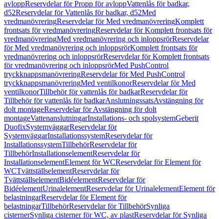
avlopp
Reservdelar för Propp för avlopp
Vattenlås för badkar,
d52
Reservdelar för Vattenlås för badkar, d52
Med
vredmanövrering
Reservdelar för Med vredmanövrering
Komplett
frontsats för vredmanövrering
Reservdelar för Komplett frontsats för
vredmanövrering
Med vredmanövrering och inloppsrör
Reservdelar
för Med vredmanövrering och inloppsrör
Komplett frontsats för
vredmanövrering och inloppsrör
Reservdelar för Komplett frontsats
för vredmanövrering och inloppsrör
Med PushControl
tryckknappsmanövrering
Reservdelar för Med PushControl
tryckknappsmanövrering
Med ventilkonor
Reservdelar för Med
ventilkonor
Tillbehör för vattenlås för badkar
Reservdelar för
Tillbehör för vattenlås för badkar
Anslutningssats
Avstängning för
dolt montage
Reservdelar för Avstängning för dolt
montage
Vattenanslutningar
Installations- och spolsystem
Geberit
Duofix
Systemväggar
Reservdelar för
Systemväggar
Installationssystem
Reservdelar för
Installationssystem
Tillbehör
Reservdelar för
Tillbehör
Installationselement
Reservdelar för
Installationselement
Element för WC
Reservdelar för Element för
WC
Tvättställselement
Reservdelar för
Tvättställselement
Bidéelement
Reservdelar för
Bidéelement
Urinalelement
Reservdelar för Urinalelement
Element för
belastningar
Reservdelar för Element för
belastningar
Tillbehör
Reservdelar för Tillbehör
Synliga
cisterner
Synliga cisterner för WC, av plast
Reservdelar för Synliga