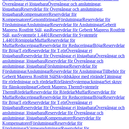
Övergångar ej löstagbara
Övergångar och anslutningar,
löstagbara
Reservdelar för Övergångar och anslutningar,
löstagbara
Kompensatorer
Reservdelar för
Kompensatorer
Genomföringar
Förslutningar
Reservdelar för
Förslutningar
Anslutningar
Reservdelar för Anslutningar
Geberit
Mapress Rostfritt Stål, gas
Reservdelar för Geberit Mapress Rostfritt
Stål, gas
Systemrör 1.4401
Reservdelar för Systemrör
1.4401
Rörnipplar
Muffar
Reservdelar för
Muffar
Reduceringar
Reservdelar för Reduceringar
Böjar
Reservdelar
för Böjar
T-rör
Reservdelar för T-rör
Övergångar ej
löstagbara
Reservdelar för Övergångar ej löstagbara
Övergångar och
anslutningar, löstagbara
Reservdelar för Övergångar och
anslutningar, löstagbara
Förslutningar
Reservdelar för
Förslutningar
Anslutningar
Reservdelar för Anslutningar
Tillbehör för
Geberit Mapress Rostfritt Stål
Skyddskåpor med rörände
Tätningar
för rörledningar och rördelar
Rörfästen
Systempackningar
Set skruv
för flänskopplingar
Geberit Mapress Therm
Systemrör
Therm
Rördelar
Reservdelar för Rördelar
Muffar
Reservdelar för
Muffar
Reduceringar
Reservdelar för Reduceringar
Böjar
Reservdelar
för Böjar
T-rör
Reservdelar för T-rör
Övergångar ej
löstagbara
Reservdelar för Övergångar ej löstagbara
Övergångar och
anslutningar, löstagbara
Reservdelar för Övergångar och
anslutningar, löstagbara
Kompensatorer
Reservdelar för
Kompensatorer
Förslutningar
Reservdelar för
Förslutningar
Värmeanslutningar
Reservdelar för