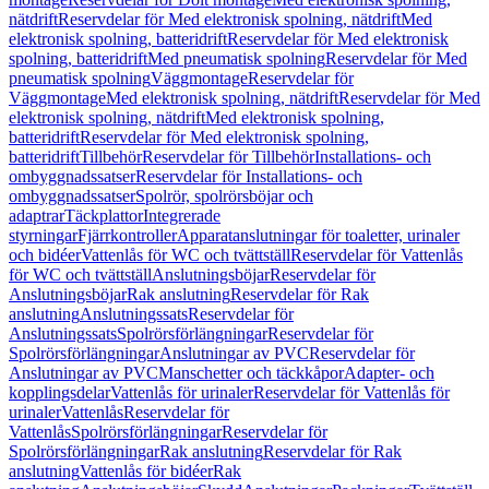
nätdrift
Reservdelar för Med elektronisk spolning, nätdrift
Med
elektronisk spolning, batteridrift
Reservdelar för Med elektronisk
spolning, batteridrift
Med pneumatisk spolning
Reservdelar för Med
pneumatisk spolning
Väggmontage
Reservdelar för
Väggmontage
Med elektronisk spolning, nätdrift
Reservdelar för Med
elektronisk spolning, nätdrift
Med elektronisk spolning,
batteridrift
Reservdelar för Med elektronisk spolning,
batteridrift
Tillbehör
Reservdelar för Tillbehör
Installations- och
ombyggnadssatser
Reservdelar för Installations- och
ombyggnadssatser
Spolrör, spolrörsböjar och
adaptrar
Täckplattor
Integrerade
styrningar
Fjärrkontroller
Apparatanslutningar för toaletter, urinaler
och bidéer
Vattenlås för WC och tvättställ
Reservdelar för Vattenlås
för WC och tvättställ
Anslutningsböjar
Reservdelar för
Anslutningsböjar
Rak anslutning
Reservdelar för Rak
anslutning
Anslutningssats
Reservdelar för
Anslutningssats
Spolrörsförlängningar
Reservdelar för
Spolrörsförlängningar
Anslutningar av PVC
Reservdelar för
Anslutningar av PVC
Manschetter och täckkåpor
Adapter- och
kopplingsdelar
Vattenlås för urinaler
Reservdelar för Vattenlås för
urinaler
Vattenlås
Reservdelar för
Vattenlås
Spolrörsförlängningar
Reservdelar för
Spolrörsförlängningar
Rak anslutning
Reservdelar för Rak
anslutning
Vattenlås för bidéer
Rak