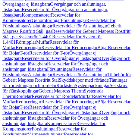
Övergångar ej löstagbara
Övergångar och anslutningar,
löstagbara
Reservdelar för Övergångar och anslutningar,
löstagbara
Kompensatorer
Reservdelar för
Kompensatorer
Genomföringar
Förslutningar
Reservdelar för
Förslutningar
Anslutningar
Reservdelar för Anslutningar
Geberit
Mapress Rostfritt Stål, gas
Reservdelar för Geberit Mapress Rostfritt
Stål, gas
Systemrör 1.4401
Reservdelar för Systemrör
1.4401
Rörnipplar
Muffar
Reservdelar för
Muffar
Reduceringar
Reservdelar för Reduceringar
Böjar
Reservdelar
för Böjar
T-rör
Reservdelar för T-rör
Övergångar ej
löstagbara
Reservdelar för Övergångar ej löstagbara
Övergångar och
anslutningar, löstagbara
Reservdelar för Övergångar och
anslutningar, löstagbara
Förslutningar
Reservdelar för
Förslutningar
Anslutningar
Reservdelar för Anslutningar
Tillbehör för
Geberit Mapress Rostfritt Stål
Skyddskåpor med rörände
Tätningar
för rörledningar och rördelar
Rörfästen
Systempackningar
Set skruv
för flänskopplingar
Geberit Mapress Therm
Systemrör
Therm
Rördelar
Reservdelar för Rördelar
Muffar
Reservdelar för
Muffar
Reduceringar
Reservdelar för Reduceringar
Böjar
Reservdelar
för Böjar
T-rör
Reservdelar för T-rör
Övergångar ej
löstagbara
Reservdelar för Övergångar ej löstagbara
Övergångar och
anslutningar, löstagbara
Reservdelar för Övergångar och
anslutningar, löstagbara
Kompensatorer
Reservdelar för
Kompensatorer
Förslutningar
Reservdelar för
Förslutningar
Värmeanslutningar
Reservdelar för