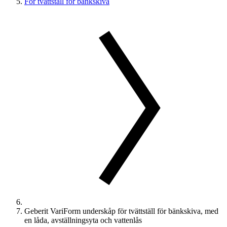
För tvättställ för bänkskiva
Geberit VariForm underskåp för tvättställ för bänkskiva, med
en låda, avställningsyta och vattenlås