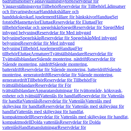
badrumsmöbler
Väggavställningsytor
Reservdelar för
Väggavställningsytor
Tillbehör
Reservdelar för Tillbehör
Lådinsatser
och förvaringsboxar
Handdukshållare och
handdukskrokar
Ljuselement
Hållare för bänkskivor
Handtag
Set
fotstöd
Magnettavlor
Eluttag
Reservdelar för Eluttag
Fler
tillbehör
Speglar och spegelskåp
Spegel
Reservdelar för Spegel
Med
inbyggd belysning
Reservdelar för Med inbyggd
belysning
Spegelskåp
Reservdelar för Spegelskåp
Med inbyggd
belysning
Reservdelar för Med inbyggd
belysning
Tillbehör
Ljuselement
Handtag
Fler
tillbehör
Eluttag
Armaturer
Tvättställsblandare
Reservdelar för
Tvättställsblandare
Stående montering, nätdrift
Reservdelar för
Stående montering, nätdrift
Stående montering,
batteridrift
Reservdelar för Stående montering, batteridrift
Stående
montering, generatordrift
Reservdelar för Stående montering,
generatordrift
Tillbehör
Reservdelar för Tillbehör
För
tvättställsblandare
Reservdelar för För
tvättställsblandare
Apparatanslutningar för tvättområde, köksvask,
enheter och tvättställ
Vattenlås för handfat
Reservdelar för Vattenlås
för handfat
Vattenlås
Reservdelar för Vattenlås
Vattenlås med
skiljevägg för handfat
Reservdelar för Vattenlås med skiljevägg för
handfat
Vattenlås med skiljevägg för handfat,
kompaktmodell
Reservdelar för Vattenlås med skiljevägg för handfat,
kompaktmodell
Dolda vattenlås
Reservdelar för Dolda
vattenlås
Handfatsanslutningar
Reservdelar för