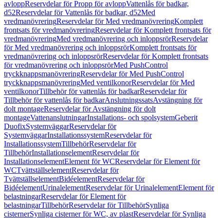
avlopp
Reservdelar för Propp för avlopp
Vattenlås för badkar,
d52
Reservdelar för Vattenlås för badkar, d52
Med
vredmanövrering
Reservdelar för Med vredmanövrering
Komplett
frontsats för vredmanövrering
Reservdelar för Komplett frontsats för
vredmanövrering
Med vredmanövrering och inloppsrör
Reservdelar
för Med vredmanövrering och inloppsrör
Komplett frontsats för
vredmanövrering och inloppsrör
Reservdelar för Komplett frontsats
för vredmanövrering och inloppsrör
Med PushControl
tryckknappsmanövrering
Reservdelar för Med PushControl
tryckknappsmanövrering
Med ventilkonor
Reservdelar för Med
ventilkonor
Tillbehör för vattenlås för badkar
Reservdelar för
Tillbehör för vattenlås för badkar
Anslutningssats
Avstängning för
dolt montage
Reservdelar för Avstängning för dolt
montage
Vattenanslutningar
Installations- och spolsystem
Geberit
Duofix
Systemväggar
Reservdelar för
Systemväggar
Installationssystem
Reservdelar för
Installationssystem
Tillbehör
Reservdelar för
Tillbehör
Installationselement
Reservdelar för
Installationselement
Element för WC
Reservdelar för Element för
WC
Tvättställselement
Reservdelar för
Tvättställselement
Bidéelement
Reservdelar för
Bidéelement
Urinalelement
Reservdelar för Urinalelement
Element för
belastningar
Reservdelar för Element för
belastningar
Tillbehör
Reservdelar för Tillbehör
Synliga
cisterner
Synliga cisterner för WC, av plast
Reservdelar för Synliga