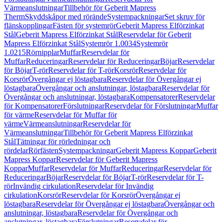
Värmeanslutningar
Tillbehör för Geberit Mapress
Therm
Skyddskåpor med rörände
Systempackningar
Set skruv för
flänskopplingar
Fästen för systemrör
Geberit Mapress Elförzinkat
Stål
Geberit Mapress Elförzinkat Stål
Reservdelar för Geberit
Mapress Elförzinkat Stål
Systemrör 1.0034
Systemrör
1.0215
Rörnipplar
Muffar
Reservdelar för
Muffar
Reduceringar
Reservdelar för Reduceringar
Böjar
Reservdelar
för Böjar
T-rör
Reservdelar för T-rör
Korsrör
Reservdelar för
Korsrör
Övergångar ej löstagbara
Reservdelar för Övergångar ej
löstagbara
Övergångar och anslutningar, löstagbara
Reservdelar för
Övergångar och anslutningar, löstagbara
Kompensatorer
Reservdelar
för Kompensatorer
Förslutningar
Reservdelar för Förslutningar
Muffar
för värme
Reservdelar för Muffar för
värme
Värmeanslutningar
Reservdelar för
Värmeanslutningar
Tillbehör för Geberit Mapress Elförzinkat
Stål
Tätningar för rörledningar och
rördelar
Rörfästen
Systempackningar
Geberit Mapress Koppar
Geberit
Mapress Koppar
Reservdelar för Geberit Mapress
Koppar
Muffar
Reservdelar för Muffar
Reduceringar
Reservdelar för
Reduceringar
Böjar
Reservdelar för Böjar
T-rör
Reservdelar för T-
rör
Invändig cirkulation
Reservdelar för Invändig
cirkulation
Korsrör
Reservdelar för Korsrör
Övergångar ej
löstagbara
Reservdelar för Övergångar ej löstagbara
Övergångar och
anslutningar, löstagbara
Reservdelar för Övergångar och
anslutningar, löstagbara
Förslutningar
Reservdelar för