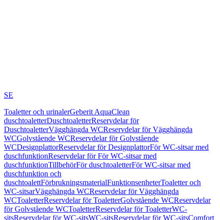
SE
Toaletter och urinaler
Geberit AquaClean
duschtoaletter
Duschtoaletter
Reservdelar för
Duschtoaletter
Vägghängda WC
Reservdelar för Vägghängda
WC
Golvstående WC
Reservdelar för Golvstående
WC
Designplattor
Reservdelar för Designplattor
För WC-sitsar med
duschfunktion
Reservdelar för För WC-sitsar med
duschfunktion
Tillbehör
För duschtoaletter
För WC-sitsar med
duschfunktion och
duschtoalett
Förbrukningsmaterial
Funktionsenheter
Toaletter och
WC-sitsar
Vägghängda WC
Reservdelar för Vägghängda
WC
Toaletter
Reservdelar för Toaletter
Golvstående WC
Reservdelar
för Golvstående WC
Toaletter
Reservdelar för Toaletter
WC-
sits
Reservdelar för WC-sits
WC-sits
Reservdelar för WC-sits
Comfort