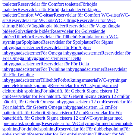
toaletter
Reservdelar för Comfort toaletter
Förhöjda
toaletter
Reservdelar för Förhöjda toaletter
Förlängda
toaletter
Comfort WC-sitsar
Reservdelar för Comfort WC-sitsar
WC-
sits
Reservdelar för WC-sits
WC-sittring
Reservdelar för WC-
sittring
Bidéer
Vägghängda bidéer
Reservdelar för Vägghängda
bidéer
Golvstående bidéer
Reservdelar för Golvstående
bidéer
Tillbehör
Reservdelar för Tillbehör
Spolplattor och WC-
styrningar
Spolplattor
Reservdelar för Spolplattor
För Sigma
inbyggnadscisterner
Reservdelar för För Sigma
inbyggnadscisterner
För Omega inbyggnadscisterner
Reservdelar för
För Omega inbyggnadscisterner
För Delta
inbyggnadscisterner
Reservdelar för För Delta
inbyggnadscisterner
För Twinline inbyggnadscisterner
Reservdelar
för För Twinline
inbyggnadscisterner
Tillbehör
Förbrukningsmaterial
WC-styrningar
med elektronisk spolning
Reservdelar för WC-styrningar med
elektronisk spolning
För nätdrift, för Geberit Sigma cistern 12
cm
Reservdelar för För nätdrift, för Geberit Sigma cistern 12 cm
För
nätdrift, för Geberit Omega inbyggnadscistern 12 cm
Reservdelar för
För nätdrift, för Geberit Omega inbyggnadscistern 12 cm
För
batteridrift, för Geberit Sigma cistern 12 cm
Reservdelar för För
batteridrift, för Geberit Sigma cistern 12 cm
WC-styrningar med
pneumatisk spolning
Reservdelar för WC-styrningar med pneumatisk
spolning
För dubbelspolning
Reservdelar för För dubbelspolning
För
enkelspolning
Reservdelar för För enkelspolning
Tillbehör för WC-