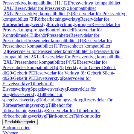
Pressverktyg kompatibilitet [1] / [2]
Pressverktyg kompatibilitet
[2XL]
Reservdelar för Pressverktyg kompatibilitet
[2XL]
Pressverktyg kompatibilitet [3]
Reservdelar för Pressverktyg
kompatibilitet [3]
Rörbearbetningsverktyg
Reservdelar för
Rörbearbetningsverktyg
Provtryckningsproppar
Reservdelar för
Provtryckningsproppar
Kontrollmedel
Reservdelar för
Kontrollmedel
Tillbehör
Pressenheter
Reservdelar för
Pressenheter
Pressenheter kompatibilitet [1]
Reservdelar för
Pressenheter kompatibilitet [1]
Pressenheter kompatibilitet
[2]
Reservdelar för Pressenheter kompatibilitet [2]
Pressverktyg
kompatibilitet [2XL]
Reservdelar för Pressverktyg kompatibilitet
[2XL]
Pressenheter kompatibilitet [4]/[2]
Reservdelar för
Pressenheter kompatibilitet [4]/[2]
Verktyg för Geberit Silent-
db20/Geberit PE
Reservdelar för Verktyg för Geberit Silent-
db20/Geberit PE
Elsvetsverktyg
Reservdelar för
Elsvetsverktyg
Tillbehör för
Elsvetsverktyg
Spegelsvetsverktyg
Reservdelar för
Spegelsvetsverktyg
Tillbehör för
spegelsvetsverktyg
Rörbearbetningsverktyg
Reservdelar för
Rörbearbetningsverktyg
Tillbehör för
rörbearbetningsverktyg
Reservdelar för Tillbehör för
rörbearbetningsverktyg
Fjärrkontroller
Fjärrkontroller
Produktkategorier
Badrumsserier
Nyheter