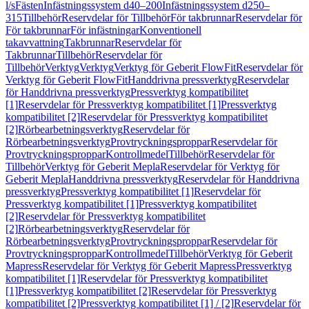
l/s
Fästen
Infästningssystem d40–200
Infästningssystem d250–
315
Tillbehör
Reservdelar för Tillbehör
För takbrunnar
Reservdelar för
För takbrunnar
För infästningar
Konventionell
takavvattning
Takbrunnar
Reservdelar för
Takbrunnar
Tillbehör
Reservdelar för
Tillbehör
Verktyg
Verktyg
Verktyg för Geberit FlowFit
Reservdelar för
Verktyg för Geberit FlowFit
Handdrivna pressverktyg
Reservdelar
för Handdrivna pressverktyg
Pressverktyg kompatibilitet
[1]
Reservdelar för Pressverktyg kompatibilitet [1]
Pressverktyg
kompatibilitet [2]
Reservdelar för Pressverktyg kompatibilitet
[2]
Rörbearbetningsverktyg
Reservdelar för
Rörbearbetningsverktyg
Provtryckningsproppar
Reservdelar för
Provtryckningsproppar
Kontrollmedel
Tillbehör
Reservdelar för
Tillbehör
Verktyg för Geberit Mepla
Reservdelar för Verktyg för
Geberit Mepla
Handdrivna pressverktyg
Reservdelar för Handdrivna
pressverktyg
Pressverktyg kompatibilitet [1]
Reservdelar för
Pressverktyg kompatibilitet [1]
Pressverktyg kompatibilitet
[2]
Reservdelar för Pressverktyg kompatibilitet
[2]
Rörbearbetningsverktyg
Reservdelar för
Rörbearbetningsverktyg
Provtryckningsproppar
Reservdelar för
Provtryckningsproppar
Kontrollmedel
Tillbehör
Verktyg för Geberit
Mapress
Reservdelar för Verktyg för Geberit Mapress
Pressverktyg
kompatibilitet [1]
Reservdelar för Pressverktyg kompatibilitet
[1]
Pressverktyg kompatibilitet [2]
Reservdelar för Pressverktyg
kompatibilitet [2]
Pressverktyg kompatibilitet [1] / [2]
Reservdelar för