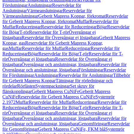
Förslutningar
Anslutningar
Reservdelar för
Anslutningar
Värmeanslutningar
Reservdelar för
Värmeanslutningar
Geberit Mapress Koppar, förkromat
Reservdelar
för Geberit Mapress Koppar, förkromat
Muffar
Reservdelar för
Muffar
Reduceringar
Reservdelar för Reduceringar
Böjar
Reservdelar
för Böjar
T-rör
Reservdelar för T-rör
Övergångar ej
löstagbara
Reservdelar för Övergångar ej löstagbara
Geberit Mapress
Koppar, gas
Reservdelar för Geberit Mapress Koppar,
gas
Muffar
Reservdelar för Muffar
Reduceringar
Reservdelar för
Reduceringar
Böjar
Reservdelar för Böjar
T-rör
Reservdelar för T-
rör
Övergångar ej löstagbara
Reservdelar för Övergångar ej
löstagbara
Övergångar och anslutningar, löstagbara
Reservdelar för
Övergångar och anslutningar, löstagbara
Förslutningar
Reservdelar
för Förslutningar
Anslutningar
Reservdelar för Anslutningar
Tillbehör
för Geberit Mapress Koppar
Tätningar för rörledningar och
rördelar
Rörfästen
Systempackningar
Set skruv för
flänskopplingar
Geberit Mapress CuNiFe
Geberit Mapress
CuNiFe
Reservdelar för Geberit Mapress CuNiFe
Systemrör
2.1972
Muffar
Reservdelar för Muffar
Reduceringar
Reservdelar för
Reduceringar
Böjar
Reservdelar för Böjar
T-rör
Reservdelar för T-
rör
Övergångar ej löstagbara
Reservdelar för Övergångar ej
löstagbara
Övergångar och anslutningar, löstagbara
Reservdelar för
Övergångar och anslutningar, löstagbara
Genomföringar
Reservdelar
för Genomföringar
Geberit Mapress CuNiFe, FKM blå
Systemrör