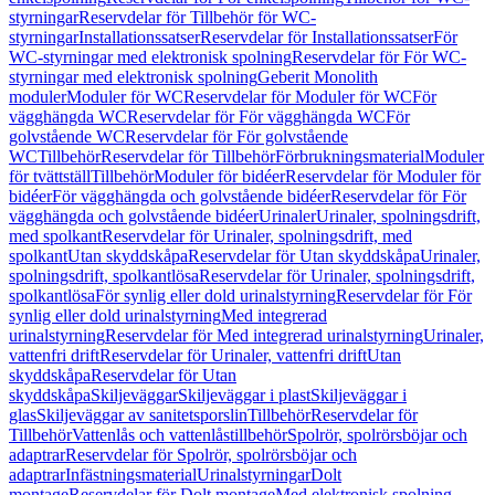
styrningar
Reservdelar för Tillbehör för WC-
styrningar
Installationssatser
Reservdelar för Installationssatser
För
WC-styrningar med elektronisk spolning
Reservdelar för För WC-
styrningar med elektronisk spolning
Geberit Monolith
moduler
Moduler för WC
Reservdelar för Moduler för WC
För
vägghängda WC
Reservdelar för För vägghängda WC
För
golvstående WC
Reservdelar för För golvstående
WC
Tillbehör
Reservdelar för Tillbehör
Förbrukningsmaterial
Moduler
för tvättställ
Tillbehör
Moduler för bidéer
Reservdelar för Moduler för
bidéer
För vägghängda och golvstående bidéer
Reservdelar för För
vägghängda och golvstående bidéer
Urinaler
Urinaler, spolningsdrift,
med spolkant
Reservdelar för Urinaler, spolningsdrift, med
spolkant
Utan skyddskåpa
Reservdelar för Utan skyddskåpa
Urinaler,
spolningsdrift, spolkantlösa
Reservdelar för Urinaler, spolningsdrift,
spolkantlösa
För synlig eller dold urinalstyrning
Reservdelar för För
synlig eller dold urinalstyrning
Med integrerad
urinalstyrning
Reservdelar för Med integrerad urinalstyrning
Urinaler,
vattenfri drift
Reservdelar för Urinaler, vattenfri drift
Utan
skyddskåpa
Reservdelar för Utan
skyddskåpa
Skiljeväggar
Skiljeväggar i plast
Skiljeväggar i
glas
Skiljeväggar av sanitetsporslin
Tillbehör
Reservdelar för
Tillbehör
Vattenlås och vattenlåstillbehör
Spolrör, spolrörsböjar och
adaptrar
Reservdelar för Spolrör, spolrörsböjar och
adaptrar
Infästningsmaterial
Urinalstyrningar
Dolt
montage
Reservdelar för Dolt montage
Med elektronisk spolning,