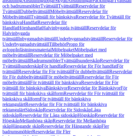
anslutning
Anslutningsböjar
Skydd
Anslutningar
Packningar
Tvättställ
och badrumsmöbler
Tvättställ
Tvättställ
Reservdelar för
Tvättställ
Dubbeltvättställ
Möbeltvättställ
Reservdelar för
Möbeltvättställ
Tvättställ för bänkskiva
Reservdelar för Tvättställ för
bänkskiva
Handfat
Reservdelar för
Handfat
Hörnhandfat
Halvinbyggda tvättställ
Reservdelar för
Halvinbyggda
tvättställ
Inbyggnadstvättställ
Underbyggnadstvättställ
Reservdelar för
Underbyggnadstvättställ
Tillbehör
Propp för
avlopp
Infästningsmaterial
Möbelpaket
Möbelpaket med
möbeltvättställ
Reservdelar för Möbelpaket med
möbeltvättställ
Badrumsmöbler
Tvättställsunderskåp
Reservdelar för
Tvättställsunderskåp
För handfat
Reservdelar för För handfat
För
tvättställ
Reservdelar för För tvättställ
För dubbeltvättställ
Reservdelar
för För dubbeltvättställ
För möbeltvättställ
Reservdelar för För
möbeltvättställ
För tvättställ för bänkskiva
Reservdelar för För
tvättställ för bänkskiva
Bänkskivor
Reservdelar för Bänkskivor
För
tvättställ för bänkskiva skålform
Reservdelar för För tvättställ för
bänkskiva skålform
För tvättställ för bänkskiva
rektangulärt
Reservdelar för För tvättställ för bänkskiva
rektangulärt
Sidoskåp
Reservdelar för Sidoskåp
Låga
sidoskåp
Reservdelar för Låga sidoskåp
Högskåp
Reservdelar för
Högskåp
Mellanhöga skåp
Reservdelar för Mellanhöga
skåp
Hängande skåp
Reservdelar för Hängande skåp
Fler
badrumsmöbler
Reservdelar för Fler