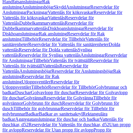
Handfatsanslutningar
Rak
anslutning
Anslutningsböjar
Skydd
Anslutningar
Reservdelar för
Anslutningar
Packningar
Vattenlås för köksvaskar
Reservdelar för
Vattenlås för köksvaskar
Vattenlås
Reservdelar för
Vattenlås
Dubbelkammarvattenlås
Reservdelar för
Dubbelkammarvattenlås
Diskhoanslutningar
Reservdelar för
Diskhoanslutningar
Rak anslutning
Reservdelar för Rak
anslutning
Tillbehör
Reservdelar för Tillbehör
Vattenlås för
sanitärenheter
Reservdelar för Vattenlås för sanitärenheter
Dolda
vattenlås
Reservdelar för Dolda vattenlås
Synliga
vattenlås
Reservdelar för Synliga vattenlås
Anslutningar
Reservdelar
för Anslutningar
Tillbehör
Vattenlås för tvättställ
Reservdelar för
Vattenlås för tvättställ
Vattenlås
Reservdelar för
Vattenlås
Anslutningsböjar
Reservdelar för Anslutningsböjar
Rak
anslutning
Reservdelar för Rak
anslutning
Utloppsventiler
Reservdelar för
Utloppsventiler
Tillbehör
Reservdelar för Tillbehör
Golvbrunnar och
badkar
Duschar
Golvavlopp för duschar
Reservdelar för Golvavlopp
för duschar
Golvränna
Reservdelar för Golvränna
Tillbehör för
golvrännor
Golvbrunn för dusch
Reservdelar för Golvbrunn för
dusch
Tillbehör för golvbrunnar
Reservdelar för Tillbehör för
golvbrunnar
Badkar
Badkar av sanitetsakryl
Rektangulära
badkar
Aggregatanslutningar för duschar och badkar
Vattenlås för
duschkar, d52
Reservdelar för Vattenlås för duschkar, d52
Utan propp
för avlopp
Reservdelar för Utan propp för avlopp
Propp för