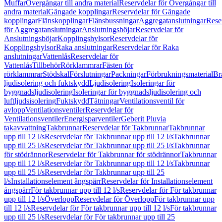
Muffar
Övergångar till andra material
Reservdelar för Övergångar till
andra material
Gängade kopplingar
Reservdelar för Gängade
kopplingar
Flänskopplingar
Flänsbussningar
Aggregatanslutningar
Rese
för Aggregatanslutningar
Anslutningsböjar
Reservdelar för
Anslutningsböjar
Kopplingshylsor
Reservdelar för
Kopplingshylsor
Raka anslutningar
Reservdelar för Raka
anslutningar
Vattenlås
Reservdelar för
Vattenlås
Tillbehör
Rörklammrar
Fästen för
rörklammrar
Stödskal
Förslutningar
Packningar
Förbrukningsmaterial
Br
ljudisolering och fuktskydd
Ljudisolering
Isoleringar för
byggnadsljudisolering
Isoleringar för byggnadsljudisolering och
luftljudsisolering
Fuktskydd
Tätningar
Ventilationsventil för
avlopp
Ventilationsventiler
Reservdelar för
Ventilationsventiler
Energisparventiler
Geberit Pluvia
takavvattning
Takbrunnar
Reservdelar för Takbrunnar
Takbrunnar
upp till 12 l/s
Reservdelar för Takbrunnar upp till 12 l/s
Takbrunnar
upp till 25 l/s
Reservdelar för Takbrunnar upp till 25 l/s
Takbrunnar
för stödrännor
Reservdelar för Takbrunnar för stödrännor
Takbrunnar
upp till 12 l/s
Reservdelar för Takbrunnar upp till 12 l/s
Takbrunnar
upp till 25 l/s
Reservdelar för Takbrunnar upp till 25
l/s
Installationselement ångspärr
Reservdelar för Installationselement
ångspärr
För takbrunnar upp till 12 l/s
Reservdelar för För takbrunnar
upp till 12 l/s
Överlopp
Reservdelar för Överlopp
För takbrunnar upp
till 12 l/s
Reservdelar för För takbrunnar upp till 12 l/s
För takbrunnar
upp till 25 l/s
Reservdelar för För takbrunnar upp till 25