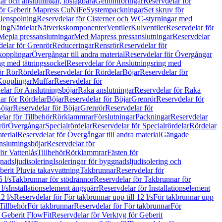
r och anslutningar, löstagbara
Genomföringar
Reservdelar för
för Geberit Mapress CuNiFe
Systempackningar
Set skruv för
ienspolning
Reservdelar för Cisterner och WC-styrningar med
ning
Nätdelar
Nätverkskomponenter
Ventiler
Kulventiler
Reservdelar för
Mepla pressanslutningar
Med Mapress pressanslutningar
Reservdelar
elar för Grenrör
Reduceringar
Rensrör
Reservdelar för
opplingar
Övergångar till andra material
Reservdelar för Övergångar
ng med tätningssockel
Reservdelar för Anslutningsring med
ör Rör
Rördelar
Reservdelar för Rördelar
Böjar
Reservdelar för
Kopplingar
Muffar
Reservdelar för
elar för Anslutningsböjar
Raka anslutningar
Reservdelar för Raka
ar för Rördelar
Böjar
Reservdelar för Böjar
Grenrör
Reservdelar för
öjar
Reservdelar för Böjar
Grenrör
Reservdelar för
lar för Tillbehör
Rörklammrar
Förslutningar
Packningar
Reservdelar
rör
Övergångar
Specialrördelar
Reservdelar för Specialrördelar
Rördelar
terial
Reservdelar för Övergångar till andra material
Gängade
slutningsböjar
Reservdelar för
ör Vattenlås
Tillbehör
Rörklammrar
Fästen för
gnadsljudisolering
Isoleringar för byggnadsljudisolering och
berit Pluvia takavvattning
Takbrunnar
Reservdelar för
 l/s
Takbrunnar för stödrännor
Reservdelar för Takbrunnar för
l/s
Installationselement ångspärr
Reservdelar för Installationselement
2 l/s
Reservdelar för För takbrunnar upp till 12 l/s
För takbrunnar upp
Tillbehör
För takbrunnar
Reservdelar för För takbrunnar
För
 Geberit FlowFit
Reservdelar för Verktyg för Geberit