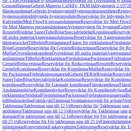
för T-rör
Övergångar ej löstagbara
Reservdelar för Övergångar ej lösta
Genomföringar
Geberit Mapress CuNiFe, FKM blå
Systemrör 2.1972
flänskopplingar
Geberits hygiensystem
Hygienspolningsenheter
Reserv
hygienspolning
Inbyggda hygienmoduler
Reservdelar för Inbyggda h
Kulventiler
Med FlowFit pressanslutningar
Reservdelar för Med FlowFi
för Med Mapress pressanslutningar
Avloppssystem för byggnad
Geberi
Rensrör
Rördelar SuperTube
Böjar
Specialrördelar
Kopplingar
Reservdel
till andra material
Aggregatanslutningar
Reservdelar för Aggregatanslu
tätningssockel
Tillbehör
Rörklammrar
Fästen för rörklammrar
Förslutnin
Böjar
Grenrör
Reservdelar för Grenrör
Reduceringar
Reservdelar för R
Muffar
Övergångskoppling
Övergångar till andra material
Aggregatansl
anslutningar
Tillbehör
Rörklammrar
Förslutningar
Packningar
Förbrukni
Grenrör
Reduceringar
Reservdelar för Reduceringar
Rensrör
Reservdela
Grenrör
Kopplingar
Reservdelar för Kopplingar
Muffar
Reservdelar för
för Packningar
Förbrukningsmaterial
Geberit PE
Rör
Rördelar
Reservdel
SuperTube
Böjar
Specialrördelar
Kopplingar
Reservdelar för Kopplinga
kopplingar
Reservdelar för Gängade kopplingar
Flänskopplingar
Fläns
Anslutningsböjar
Kopplingshylsor
Reservdelar för Kopplingshylsor
Rak
rörklammrar
Stödskal
Förslutningar
Packningar
Förbrukningsmaterial
Br
luftljudsisolering
Fuktskydd
Tätningar
Ventilationsventil för avlopp
Vent
Takbrunnar
Takbrunnar upp till 12 l/s
Reservdelar för Takbrunnar upp ti
stödrännor
Takbrunnar upp till 12 l/s
Reservdelar för Takbrunnar upp til
ångspärr
För takbrunnar upp till 12 l/s
Reservdelar för För takbrunnar up
till 25 l/s
Reservdelar för För takbrunnar upp till 25 l/s
Fästen
Infästnin
infästningar
Konventionell takavvattning
Takbrunnar
Reservdelar för T