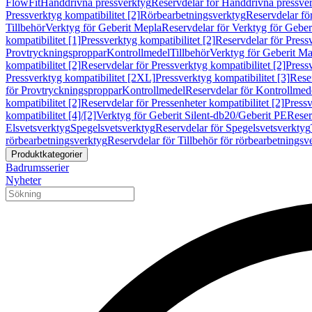
FlowFit
Handdrivna pressverktyg
Reservdelar för Handdrivna pressve
Pressverktyg kompatibilitet [2]
Rörbearbetningsverktyg
Reservdelar fö
Tillbehör
Verktyg för Geberit Mepla
Reservdelar för Verktyg för Geber
kompatibilitet [1]
Pressverktyg kompatibilitet [2]
Reservdelar för Pressv
Provtryckningsproppar
Kontrollmedel
Tillbehör
Verktyg för Geberit Ma
kompatibilitet [2]
Reservdelar för Pressverktyg kompatibilitet [2]
Pressv
Pressverktyg kompatibilitet [2XL]
Pressverktyg kompatibilitet [3]
Reser
för Provtryckningsproppar
Kontrollmedel
Reservdelar för Kontrollmed
kompatibilitet [2]
Reservdelar för Pressenheter kompatibilitet [2]
Pressv
kompatibilitet [4]/[2]
Verktyg för Geberit Silent-db20/Geberit PE
Reser
Elsvetsverktyg
Spegelsvetsverktyg
Reservdelar för Spegelsvetsverktyg
rörbearbetningsverktyg
Reservdelar för Tillbehör för rörbearbetningsv
Produktkategorier
Badrumsserier
Nyheter