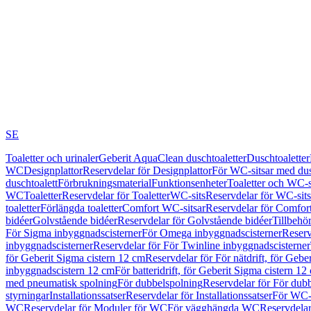
SE
Toaletter och urinaler
Geberit AquaClean duschtoaletter
Duschtoaletter
WC
Designplattor
Reservdelar för Designplattor
För WC-sitsar med du
duschtoalett
Förbrukningsmaterial
Funktionsenheter
Toaletter och WC-s
WC
Toaletter
Reservdelar för Toaletter
WC-sits
Reservdelar för WC-sits
toaletter
Förlängda toaletter
Comfort WC-sitsar
Reservdelar för Comfor
bidéer
Golvstående bidéer
Reservdelar för Golvstående bidéer
Tillbehö
För Sigma inbyggnadscisterner
För Omega inbyggnadscisterner
Reserv
inbyggnadscisterner
Reservdelar för För Twinline inbyggnadscisterner
för Geberit Sigma cistern 12 cm
Reservdelar för För nätdrift, för Gebe
inbyggnadscistern 12 cm
För batteridrift, för Geberit Sigma cistern 12
med pneumatisk spolning
För dubbelspolning
Reservdelar för För dub
styrningar
Installationssatser
Reservdelar för Installationssatser
För WC-s
WC
Reservdelar för Moduler för WC
För vägghängda WC
Reservdela