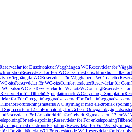
Reservdelar för Duschtoaletter
Vägghängda WC
Reservdelar för Vägg
schfunktion
Reservdelar för För WC-sitsar med duschfunktion
Tillbehör
itsar
Vägghängda WC
Reservdelar för Vägghängda WC
Toaletter
Reserv
WC-sits
Reservdelar för WC-sits
Comfort toaletter
Reservdelar för Comfo
t WC-sitsar
WC-sits
Reservdelar för WC-sits
WC-sittring
Reservdelar för
r
Reservdelar för Tillbehör
Spolplattor och WC-styrningar
Spolplattor
Rese
delar för För Omega inbyggnadscisterner
För Delta inbyggnadscisterne
Tillbehör
Förbrukningsmaterial
WC-styrningar med elektronisk spolning
rit Sigma cistern 12 cm
För nätdrift, för Geberit Omega inbyggnadscist
 cm
Reservdelar för För batteridrift, för Geberit Sigma cistern 12 cm
WC-s
belspolning
För enkelspolning
Reservdelar för För enkelspolning
Tillbeh
tyrningar med elektronisk spolning
Reservdelar för För WC-styrningar
r för För vägghängda WC
För golvstående WC
Reservdelar för För gol