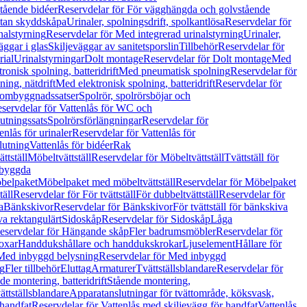
tående bidéer
Reservdelar för För vägghängda och golvstående
Utan skyddskåpa
Urinaler, spolningsdrift, spolkantlösa
Reservdelar för
nalstyrning
Reservdelar för Med integrerad urinalstyrning
Urinaler,
äggar i glas
Skiljeväggar av sanitetsporslin
Tillbehör
Reservdelar för
rial
Urinalstyrningar
Dolt montage
Reservdelar för Dolt montage
Med
onisk spolning, batteridrift
Med pneumatisk spolning
Reservdelar för
ing, nätdrift
Med elektronisk spolning, batteridrift
Reservdelar för
h ombyggnadssatser
Spolrör, spolrörsböjar och
servdelar för Vattenlås för WC och
utningssats
Spolrörsförlängningar
Reservdelar för
enlås för urinaler
Reservdelar för Vattenlås för
lutning
Vattenlås för bidéer
Rak
ttställ
Möbeltvättställ
Reservdelar för Möbeltvättställ
Tvättställ för
nbyggda
belpaket
Möbelpaket med möbeltvättställ
Reservdelar för Möbelpaket
täll
Reservdelar för För tvättställ
För dubbeltvättställ
Reservdelar för
a
Bänkskivor
Reservdelar för Bänkskivor
För tvättställ för bänkskiva
va rektangulärt
Sidoskåp
Reservdelar för Sidoskåp
Låga
eservdelar för Hängande skåp
Fler badrumsmöbler
Reservdelar för
oxar
Handdukshållare och handdukskrokar
Ljuselement
Hållare för
Med inbyggd belysning
Reservdelar för Med inbyggd
g
Fler tillbehör
Eluttag
Armaturer
Tvättställsblandare
Reservdelar för
de montering, batteridrift
Stående montering,
ättställsblandare
Apparatanslutningar för tvättområde, köksvask,
 handfat
Reservdelar för Vattenlås med skiljevägg för handfat
Vattenlås