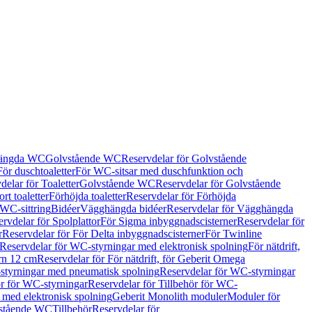
hängda WC
Golvstående WC
Reservdelar för Golvstående
För duschtoaletter
För WC-sitsar med duschfunktion och
delar för Toaletter
Golvstående WC
Reservdelar för Golvstående
rt toaletter
Förhöjda toaletter
Reservdelar för Förhöjda
 WC-sittring
Bidéer
Vägghängda bidéer
Reservdelar för Vägghängda
rvdelar för Spolplattor
För Sigma inbyggnadscisterner
Reservdelar för
r
Reservdelar för För Delta inbyggnadscisterner
För Twinline
Reservdelar för WC-styrningar med elektronisk spolning
För nätdrift,
ern 12 cm
Reservdelar för För nätdrift, för Geberit Omega
tyrningar med pneumatisk spolning
Reservdelar för WC-styrningar
ör för WC-styrningar
Reservdelar för Tillbehör för WC-
 med elektronisk spolning
Geberit Monolith moduler
Moduler för
vstående WC
Tillbehör
Reservdelar för