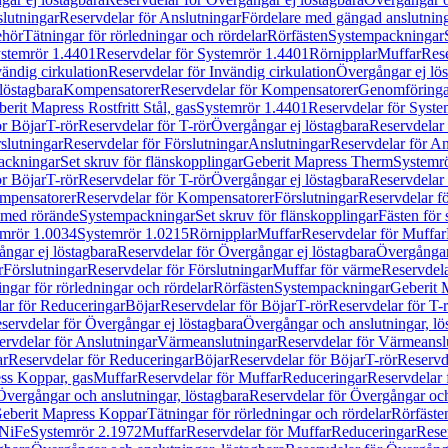
lutningar
Reservdelar för Anslutningar
Fördelare med gängad anslutnin
ehör
Tätningar för rörledningar och rördelar
Rörfästen
Systempackningar
stemrör 1.4401
Reservdelar för Systemrör 1.4401
Rörnipplar
Muffar
Rese
vändig cirkulation
Reservdelar för Invändig cirkulation
Övergångar ej lös
löstagbara
Kompensatorer
Reservdelar för Kompensatorer
Genomföringa
erit Mapress Rostfritt Stål, gas
Systemrör 1.4401
Reservdelar för Syste
ör Böjar
T-rör
Reservdelar för T-rör
Övergångar ej löstagbara
Reservdelar 
slutningar
Reservdelar för Förslutningar
Anslutningar
Reservdelar för An
ackningar
Set skruv för flänskopplingar
Geberit Mapress Therm
Systemr
ör Böjar
T-rör
Reservdelar för T-rör
Övergångar ej löstagbara
Reservdelar 
mpensatorer
Reservdelar för Kompensatorer
Förslutningar
Reservdelar fö
med rörände
Systempackningar
Set skruv för flänskopplingar
Fästen för
mrör 1.0034
Systemrör 1.0215
Rörnipplar
Muffar
Reservdelar för Muffar
ngar ej löstagbara
Reservdelar för Övergångar ej löstagbara
Övergångar 
r
Förslutningar
Reservdelar för Förslutningar
Muffar för värme
Reservdela
ingar för rörledningar och rördelar
Rörfästen
Systempackningar
Geberit 
ar för Reduceringar
Böjar
Reservdelar för Böjar
T-rör
Reservdelar för T-
servdelar för Övergångar ej löstagbara
Övergångar och anslutningar, lö
ervdelar för Anslutningar
Värmeanslutningar
Reservdelar för Värmeansl
ar
Reservdelar för Reduceringar
Böjar
Reservdelar för Böjar
T-rör
Reservde
ess Koppar, gas
Muffar
Reservdelar för Muffar
Reduceringar
Reservdelar 
Övergångar och anslutningar, löstagbara
Reservdelar för Övergångar och
 Geberit Mapress Koppar
Tätningar för rörledningar och rördelar
Rörfäste
uNiFe
Systemrör 2.1972
Muffar
Reservdelar för Muffar
Reduceringar
Rese