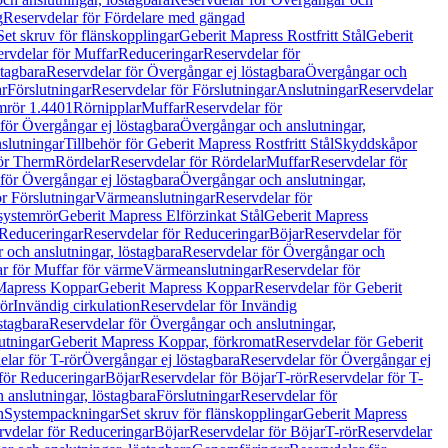
g
Reservdelar för Fördelare med gängad
Set skruv för flänskopplingar
Geberit Mapress Rostfritt Stål
Geberit
rvdelar för Muffar
Reduceringar
Reservdelar för
tagbara
Reservdelar för Övergångar ej löstagbara
Övergångar och
r
Förslutningar
Reservdelar för Förslutningar
Anslutningar
Reservdelar
mrör 1.4401
Rörnipplar
Muffar
Reservdelar för
för Övergångar ej löstagbara
Övergångar och anslutningar,
slutningar
Tillbehör för Geberit Mapress Rostfritt Stål
Skyddskåpor
ör Therm
Rördelar
Reservdelar för Rördelar
Muffar
Reservdelar för
för Övergångar ej löstagbara
Övergångar och anslutningar,
r Förslutningar
Värmeanslutningar
Reservdelar för
 systemrör
Geberit Mapress Elförzinkat Stål
Geberit Mapress
Reduceringar
Reservdelar för Reduceringar
Böjar
Reservdelar för
och anslutningar, löstagbara
Reservdelar för Övergångar och
r för Muffar för värme
Värmeanslutningar
Reservdelar för
Mapress Koppar
Geberit Mapress Koppar
Reservdelar för Geberit
rör
Invändig cirkulation
Reservdelar för Invändig
stagbara
Reservdelar för Övergångar och anslutningar,
utningar
Geberit Mapress Koppar, förkromat
Reservdelar för Geberit
lar för T-rör
Övergångar ej löstagbara
Reservdelar för Övergångar ej
för Reduceringar
Böjar
Reservdelar för Böjar
T-rör
Reservdelar för T-
 anslutningar, löstagbara
Förslutningar
Reservdelar för
n
Systempackningar
Set skruv för flänskopplingar
Geberit Mapress
rvdelar för Reduceringar
Böjar
Reservdelar för Böjar
T-rör
Reservdelar