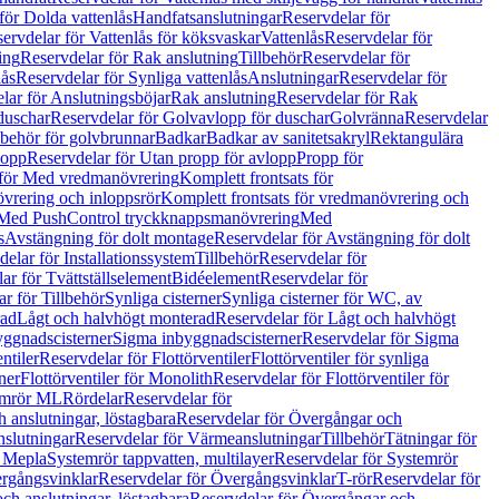
för Dolda vattenlås
Handfatsanslutningar
Reservdelar för
ervdelar för Vattenlås för köksvaskar
Vattenlås
Reservdelar för
ing
Reservdelar för Rak anslutning
Tillbehör
Reservdelar för
lås
Reservdelar för Synliga vattenlås
Anslutningar
Reservdelar för
lar för Anslutningsböjar
Rak anslutning
Reservdelar för Rak
duschar
Reservdelar för Golvavlopp för duschar
Golvränna
Reservdelar
lbehör för golvbrunnar
Badkar
Badkar av sanitetsakryl
Rektangulära
lopp
Reservdelar för Utan propp för avlopp
Propp för
 för Med vredmanövrering
Komplett frontsats för
vrering och inloppsrör
Komplett frontsats för vredmanövrering och
 Med PushControl tryckknappsmanövrering
Med
s
Avstängning för dolt montage
Reservdelar för Avstängning för dolt
elar för Installationssystem
Tillbehör
Reservdelar för
ar för Tvättställselement
Bidéelement
Reservdelar för
r för Tillbehör
Synliga cisterner
Synliga cisterner för WC, av
rad
Lågt och halvhögt monterad
Reservdelar för Lågt och halvhögt
yggnadscisterner
Sigma inbyggnadscisterner
Reservdelar för Sigma
ntiler
Reservdelar för Flottörventiler
Flottörventiler för synliga
ner
Flottörventiler för Monolith
Reservdelar för Flottörventiler för
emrör ML
Rördelar
Reservdelar för
 anslutningar, löstagbara
Reservdelar för Övergångar och
slutningar
Reservdelar för Värmeanslutningar
Tillbehör
Tätningar för
 Mepla
Systemrör tappvatten, multilayer
Reservdelar för Systemrör
rgångsvinklar
Reservdelar för Övergångsvinklar
T-rör
Reservdelar för
ch anslutningar, löstagbara
Reservdelar för Övergångar och