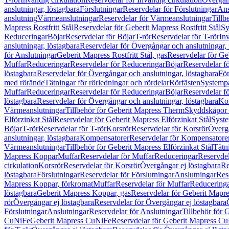
anslutningar, löstagbara
Förslutningar
Reservdelar för Förslutningar
Ans
anslutning
Värmeanslutningar
Reservdelar för Värmeanslutningar
Tillb
Mapress Rostfritt Stål
Reservdelar för Geberit Mapress Rostfritt Stål
Sy
Reduceringar
Böjar
Reservdelar för Böjar
T-rör
Reservdelar för T-rör
In
anslutningar, löstagbara
Reservdelar för Övergångar och anslutningar, 
för Anslutningar
Geberit Mapress Rostfritt Stål, gas
Reservdelar för Geb
Muffar
Reduceringar
Reservdelar för Reduceringar
Böjar
Reservdelar f
löstagbara
Reservdelar för Övergångar och anslutningar, löstagbara
För
med rörände
Tätningar för rörledningar och rördelar
Rörfästen
Systemp
Muffar
Reduceringar
Reservdelar för Reduceringar
Böjar
Reservdelar f
löstagbara
Reservdelar för Övergångar och anslutningar, löstagbara
Ko
Värmeanslutningar
Tillbehör för Geberit Mapress Therm
Skyddskåpor 
Elförzinkat Stål
Reservdelar för Geberit Mapress Elförzinkat Stål
Syste
Böjar
T-rör
Reservdelar för T-rör
Korsrör
Reservdelar för Korsrör
Övergå
anslutningar, löstagbara
Kompensatorer
Reservdelar för Kompensatore
Värmeanslutningar
Tillbehör för Geberit Mapress Elförzinkat Stål
Tätn
Mapress Koppar
Muffar
Reservdelar för Muffar
Reduceringar
Reservdel
cirkulation
Korsrör
Reservdelar för Korsrör
Övergångar ej löstagbara
Re
löstagbara
Förslutningar
Reservdelar för Förslutningar
Anslutningar
Res
Mapress Koppar, förkromat
Muffar
Reservdelar för Muffar
Reducering
löstagbara
Geberit Mapress Koppar, gas
Reservdelar för Geberit Mapr
rör
Övergångar ej löstagbara
Reservdelar för Övergångar ej löstagbara
Förslutningar
Anslutningar
Reservdelar för Anslutningar
Tillbehör för
CuNiFe
Geberit Mapress CuNiFe
Reservdelar för Geberit Mapress C