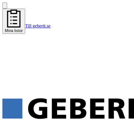
Till geberit.se
Mina listor