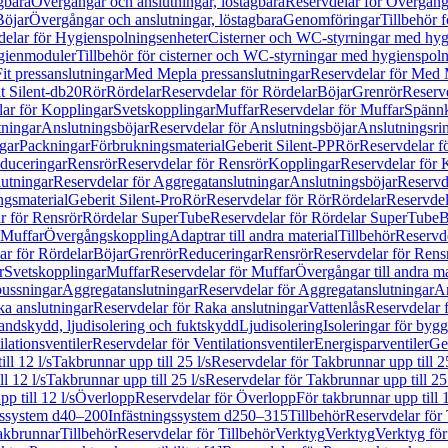
gbara
Övergångar och anslutningar, löstagbara
Reservdelar för Övergånga
Böjar
Övergångar och anslutningar, löstagbara
Genomföringar
Tillbehör 
delar för Hygienspolningsenheter
Cisterner och WC-styrningar med hyg
ygienmoduler
Tillbehör för cisterner och WC-styrningar med hygienspol
t pressanslutningar
Med Mepla pressanslutningar
Reservdelar för Med 
t Silent-db20
Rör
Rördelar
Reservdelar för Rördelar
Böjar
Grenrör
Reservd
ar för Kopplingar
Svetskopplingar
Muffar
Reservdelar för Muffar
Spännk
tningar
Anslutningsböjar
Reservdelar för Anslutningsböjar
Anslutningsri
gar
Packningar
Förbrukningsmaterial
Geberit Silent-PP
Rör
Reservdelar f
educeringar
Rensrör
Reservdelar för Rensrör
Kopplingar
Reservdelar för 
utningar
Reservdelar för Aggregatanslutningar
Anslutningsböjar
Reservd
ngsmaterial
Geberit Silent-Pro
Rör
Reservdelar för Rör
Rördelar
Reservdel
r för Rensrör
Rördelar SuperTube
Reservdelar för Rördelar SuperTube
B
 Muffar
Övergångskoppling
Adaptrar till andra material
Tillbehör
Reservde
ar för Rördelar
Böjar
Grenrör
Reduceringar
Rensrör
Reservdelar för Rens
r
Svetskopplingar
Muffar
Reservdelar för Muffar
Övergångar till andra ma
bussningar
Aggregatanslutningar
Reservdelar för Aggregatanslutningar
An
a anslutningar
Reservdelar för Raka anslutningar
Vattenlås
Reservdelar f
andskydd, ljudisolering och fuktskydd
Ljudisolering
Isoleringar för byg
ilationsventiler
Reservdelar för Ventilationsventiler
Energisparventiler
Ge
ll 12 l/s
Takbrunnar upp till 25 l/s
Reservdelar för Takbrunnar upp till 25
l 12 l/s
Takbrunnar upp till 25 l/s
Reservdelar för Takbrunnar upp till 25 
p till 12 l/s
Överlopp
Reservdelar för Överlopp
För takbrunnar upp till 1
gssystem d40–200
Infästningssystem d250–315
Tillbehör
Reservdelar för 
akbrunnar
Tillbehör
Reservdelar för Tillbehör
Verktyg
Verktyg
Verktyg för