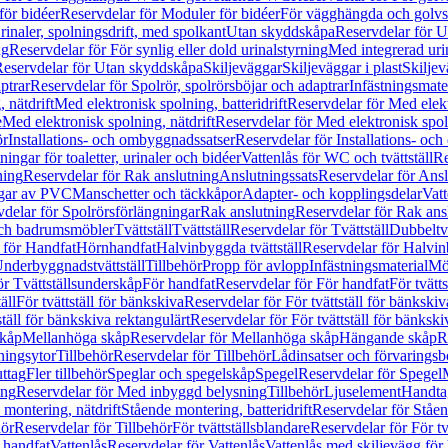
för bidéer
Reservdelar för Moduler för bidéer
För vägghängda och golvs
rinaler, spolningsdrift, med spolkant
Utan skyddskåpa
Reservdelar för 
ng
Reservdelar för För synlig eller dold urinalstyrning
Med integrerad uri
eservdelar för Utan skyddskåpa
Skiljeväggar
Skiljeväggar i plast
Skiljev
ptrar
Reservdelar för Spolrör, spolrörsböjar och adaptrar
Infästningsmate
 nätdrift
Med elektronisk spolning, batteridrift
Reservdelar för Med elektr
e
Med elektronisk spolning, nätdrift
Reservdelar för Med elektronisk spoln
ör
Installations- och ombyggnadssatser
Reservdelar för Installations- oc
ingar för toaletter, urinaler och bidéer
Vattenlås för WC och tvättställ
Re
ning
Reservdelar för Rak anslutning
Anslutningssats
Reservdelar för Ansl
ngar av PVC
Manschetter och täckkåpor
Adapter- och kopplingsdelar
Vatt
delar för Spolrörsförlängningar
Rak anslutning
Reservdelar för Rak ans
 och badrumsmöbler
Tvättställ
Tvättställ
Reservdelar för Tvättställ
Dubbeltvä
 för Handfat
Hörnhandfat
Halvinbyggda tvättställ
Reservdelar för Halvi
Underbyggnadstvättställ
Tillbehör
Propp för avlopp
Infästningsmaterial
Mö
ör Tvättställsunderskåp
För handfat
Reservdelar för För handfat
För tvätts
äll
För tvättställ för bänkskiva
Reservdelar för För tvättställ för bänkskiv
ställ för bänkskiva rektangulärt
Reservdelar för För tvättställ för bänkski
skåp
Mellanhöga skåp
Reservdelar för Mellanhöga skåp
Hängande skåp
R
ningsytor
Tillbehör
Reservdelar för Tillbehör
Lådinsatser och förvaringsb
uttag
Fler tillbehör
Speglar och spegelskåp
Spegel
Reservdelar för Spegel
ing
Reservdelar för Med inbyggd belysning
Tillbehör
Ljuselement
Handta
 montering, nätdrift
Stående montering, batteridrift
Reservdelar för Ståen
hör
Reservdelar för Tillbehör
För tvättställsblandare
Reservdelar för För tv
r handfat
Vattenlås
Reservdelar för Vattenlås
Vattenlås med skiljevägg för