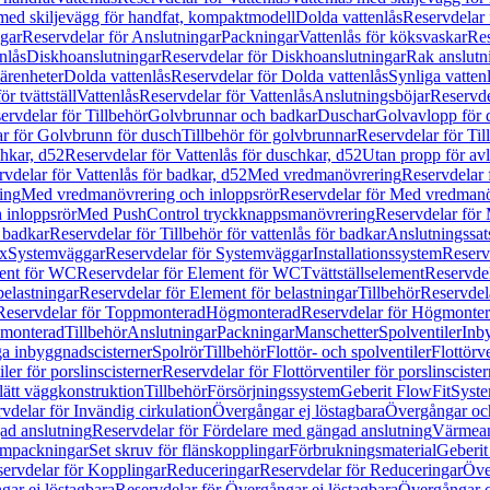
 med skiljevägg för handfat, kompaktmodell
Dolda vattenlås
Reservdelar 
gar
Reservdelar för Anslutningar
Packningar
Vattenlås för köksvaskar
Res
nlås
Diskhoanslutningar
Reservdelar för Diskhoanslutningar
Rak anslutn
tärenheter
Dolda vattenlås
Reservdelar för Dolda vattenlås
Synliga vatten
r tvättställ
Vattenlås
Reservdelar för Vattenlås
Anslutningsböjar
Reservde
ervdelar för Tillbehör
Golvbrunnar och badkar
Duschar
Golvavlopp för 
r för Golvbrunn för dusch
Tillbehör för golvbrunnar
Reservdelar för Til
chkar, d52
Reservdelar för Vattenlås för duschkar, d52
Utan propp för av
vdelar för Vattenlås för badkar, d52
Med vredmanövrering
Reservdelar
ing
Med vredmanövrering och inloppsrör
Reservdelar för Med vredmanö
 inloppsrör
Med PushControl tryckknappsmanövrering
Reservdelar för
r badkar
Reservdelar för Tillbehör för vattenlås för badkar
Anslutningssat
ix
Systemväggar
Reservdelar för Systemväggar
Installationssystem
Reservd
ent för WC
Reservdelar för Element för WC
Tvättställselement
Reservdel
belastningar
Reservdelar för Element för belastningar
Tillbehör
Reservdela
Reservdelar för Toppmonterad
Högmonterad
Reservdelar för Högmonte
 monterad
Tillbehör
Anslutningar
Packningar
Manschetter
Spolventiler
Inb
a inbyggnadscisterner
Spolrör
Tillbehör
Flottör- och spolventiler
Flottörve
iler för porslinscisterner
Reservdelar för Flottörventiler för porslinscister
lätt väggkonstruktion
Tillbehör
Försörjningssystem
Geberit FlowFit
Syst
vdelar för Invändig cirkulation
Övergångar ej löstagbara
Övergångar och
ad anslutning
Reservdelar för Fördelare med gängad anslutning
Värmean
empackningar
Set skruv för flänskopplingar
Förbrukningsmaterial
Geberit
ervdelar för Kopplingar
Reduceringar
Reservdelar för Reduceringar
Öve
ar ej löstagbara
Reservdelar för Övergångar ej löstagbara
Övergångar o