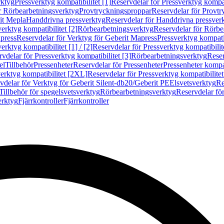
rktyg
Pressverktyg kompatibilitet [1]
Reservdelar för Pressverktyg kompati
r Rörbearbetningsverktyg
Provtryckningsproppar
Reservdelar för Provt
it Mepla
Handdrivna pressverktyg
Reservdelar för Handdrivna pressver
erktyg kompatibilitet [2]
Rörbearbetningsverktyg
Reservdelar för Rörbe
press
Reservdelar för Verktyg för Geberit Mapress
Pressverktyg kompatib
erktyg kompatibilitet [1] / [2]
Reservdelar för Pressverktyg kompatibilitet
vdelar för Pressverktyg kompatibilitet [3]
Rörbearbetningsverktyg
Reser
el
Tillbehör
Pressenheter
Reservdelar för Pressenheter
Pressenheter kompat
erktyg kompatibilitet [2XL]
Reservdelar för Pressverktyg kompatibilite
vdelar för Verktyg för Geberit Silent-db20/Geberit PE
Elsvetsverktyg
Re
Tillbehör för spegelsvetsverktyg
Rörbearbetningsverktyg
Reservdelar fö
erktyg
Fjärrkontroller
Fjärrkontroller