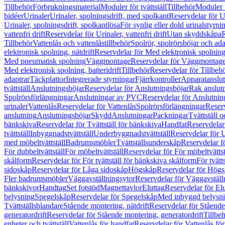
Tillbehör
Förbrukningsmaterial
Moduler för tvättställ
Tillbehör
Moduler 
bidéer
Urinaler
Urinaler, spolningsdrift, med spolkant
Reservdelar för U
Urinaler, spolningsdrift, spolkantlösa
För synlig eller dold urinalstyrni
vattenfri drift
Reservdelar för Urinaler, vattenfri drift
Utan skyddskåpa
R
Tillbehör
Vattenlås och vattenlåstillbehör
Spolrör, spolrörsböjar och ada
elektronisk spolning, nätdrift
Reservdelar för Med elektronisk spolning,
Med pneumatisk spolning
Väggmontage
Reservdelar för Väggmontag
Med elektronisk spolning, batteridrift
Tillbehör
Reservdelar för Tillbeh
adaptrar
Täckplattor
Integrerade styrningar
Fjärrkontroller
Apparatanslutn
tvättställ
Anslutningsböjar
Reservdelar för Anslutningsböjar
Rak anslut
Spolrörsförlängningar
Anslutningar av PVC
Reservdelar för Anslutni
urinaler
Vattenlås
Reservdelar för Vattenlås
Spolrörsförlängningar
Reserv
anslutning
Anslutningsböjar
Skydd
Anslutningar
Packningar
Tvättställ
bänkskiva
Reservdelar för Tvättställ för bänkskiva
Handfat
Reservdelar
tvättställ
Inbyggnadstvättställ
Underbyggnadstvättställ
Reservdelar för 
med möbeltvättställ
Badrumsmöbler
Tvättställsunderskåp
Reservdelar f
För dubbeltvättställ
För möbeltvättställ
Reservdelar för För möbeltvättst
skålform
Reservdelar för För tvättställ för bänkskiva skålform
För tvätt
sidoskåp
Reservdelar för Låga sidoskåp
Högskåp
Reservdelar för Hög
Fler badrumsmöbler
Väggavställningsytor
Reservdelar för Väggavställ
bänkskivor
Handtag
Set fotstöd
Magnettavlor
Eluttag
Reservdelar för El
belysning
Spegelskåp
Reservdelar för Spegelskåp
Med inbyggd belysn
Tvättställsblandare
Stående montering, nätdrift
Reservdelar för Stående
generatordrift
Reservdelar för Stående montering, generatordrift
Tillbe
enheter och tvättställ
Vattenlås för handfat
Reservdelar för Vattenlås fö