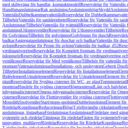
med skiljevägg för handfat, kompaktmodell
Reservdelar för Vattenlås
Handfatsanslutningar
Rak anslutning
Anslutningsböjar
Skydd
Anslutnin
Vattenlås
Dubbelkammarvattenlås
Reservdelar för Dubbelkammarvatte
Tillbehör
Vattenlås för sanitärenheter
Reservdelar för Vattenlås för sani
Anslutningar
Tillbehör
Vattenlås för tvättställ
Reservdelar för Vattenlås fö
anslutning
Utloppsventiler
Reservdelar för Utloppsventiler
Tillbehör
Res
för Golvränna
Tillbehör för golvrännor
Golvbrunn för dusch
Reservdela
badkar
Aggregatanslutningar för duschar och badkar
Vattenlås för dus
avlopp
Reservdelar för Propp för avlopp
Vattenlås för badkar, d52
Reser
vredmanövrering
Reservdelar för Komplett frontsats för vredmanövrer
inloppsrör
Reservdelar för Komplett frontsats för vredmanövrering och
ventilkonor
Reservdelar för Med ventilkonor
Tillbehör för vattenlås fö
montage
Vattenanslutningar
Installations- och spolsystem
Geberit Duof
Tillbehör
Installationselement
Reservdelar för Installationselement
Elem
Bidéelement
Urinalelement
Reservdelar för Urinalelement
Element för 
plast
Reservdelar för Synliga cisterner för WC, av plast
Toppmonterad
monterad
Spolrör för synliga cisterner
Högmonterad
Lågt och halvhögt
inbyggnadscisterner
Omega inbyggnadscisterner
Reservdelar för Omeg
cisterner
Reservdelar för Flottörventiler för synliga cisterner
Flottörvent
Monolith
Spolventiler
Start/stopp-spolning
Dubbelspolning
Element för 
Rördelar
Kopplingar
Reduceringar
Böjar
T-rör
Invändig cirkulation
Reser
anslutningar, löstagbara
Förslutningar
Anslutningar
Fördelare med gäng
systemrör och rördelar
Tätningar för rördelar
Fästen för systemrör
Syst
tappvatten, multilayer
Rördelar
Reservdelar för Rördelar
Kopplingar
Res
T-rör
Invändig cirkulation
Reservdelar för Invändig cirkulation
Övergång