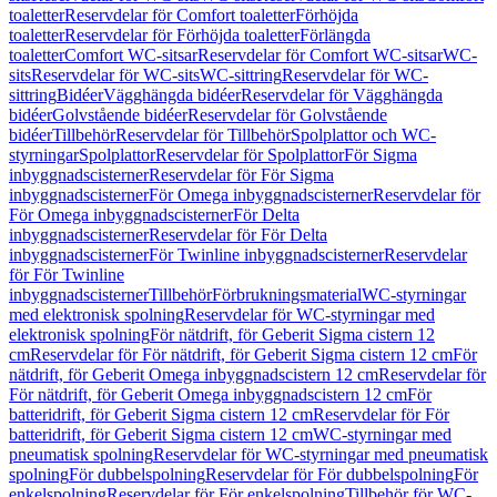
toaletter
Reservdelar för Comfort toaletter
Förhöjda
toaletter
Reservdelar för Förhöjda toaletter
Förlängda
toaletter
Comfort WC-sitsar
Reservdelar för Comfort WC-sitsar
WC-
sits
Reservdelar för WC-sits
WC-sittring
Reservdelar för WC-
sittring
Bidéer
Vägghängda bidéer
Reservdelar för Vägghängda
bidéer
Golvstående bidéer
Reservdelar för Golvstående
bidéer
Tillbehör
Reservdelar för Tillbehör
Spolplattor och WC-
styrningar
Spolplattor
Reservdelar för Spolplattor
För Sigma
inbyggnadscisterner
Reservdelar för För Sigma
inbyggnadscisterner
För Omega inbyggnadscisterner
Reservdelar för
För Omega inbyggnadscisterner
För Delta
inbyggnadscisterner
Reservdelar för För Delta
inbyggnadscisterner
För Twinline inbyggnadscisterner
Reservdelar
för För Twinline
inbyggnadscisterner
Tillbehör
Förbrukningsmaterial
WC-styrningar
med elektronisk spolning
Reservdelar för WC-styrningar med
elektronisk spolning
För nätdrift, för Geberit Sigma cistern 12
cm
Reservdelar för För nätdrift, för Geberit Sigma cistern 12 cm
För
nätdrift, för Geberit Omega inbyggnadscistern 12 cm
Reservdelar för
För nätdrift, för Geberit Omega inbyggnadscistern 12 cm
För
batteridrift, för Geberit Sigma cistern 12 cm
Reservdelar för För
batteridrift, för Geberit Sigma cistern 12 cm
WC-styrningar med
pneumatisk spolning
Reservdelar för WC-styrningar med pneumatisk
spolning
För dubbelspolning
Reservdelar för För dubbelspolning
För
enkelspolning
Reservdelar för För enkelspolning
Tillbehör för WC-