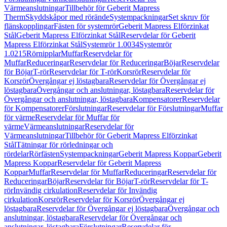
Värmeanslutningar
Tillbehör för Geberit Mapress
Therm
Skyddskåpor med rörände
Systempackningar
Set skruv för
flänskopplingar
Fästen för systemrör
Geberit Mapress Elförzinkat
Stål
Geberit Mapress Elförzinkat Stål
Reservdelar för Geberit
Mapress Elförzinkat Stål
Systemrör 1.0034
Systemrör
1.0215
Rörnipplar
Muffar
Reservdelar för
Muffar
Reduceringar
Reservdelar för Reduceringar
Böjar
Reservdelar
för Böjar
T-rör
Reservdelar för T-rör
Korsrör
Reservdelar för
Korsrör
Övergångar ej löstagbara
Reservdelar för Övergångar ej
löstagbara
Övergångar och anslutningar, löstagbara
Reservdelar för
Övergångar och anslutningar, löstagbara
Kompensatorer
Reservdelar
för Kompensatorer
Förslutningar
Reservdelar för Förslutningar
Muffar
för värme
Reservdelar för Muffar för
värme
Värmeanslutningar
Reservdelar för
Värmeanslutningar
Tillbehör för Geberit Mapress Elförzinkat
Stål
Tätningar för rörledningar och
rördelar
Rörfästen
Systempackningar
Geberit Mapress Koppar
Geberit
Mapress Koppar
Reservdelar för Geberit Mapress
Koppar
Muffar
Reservdelar för Muffar
Reduceringar
Reservdelar för
Reduceringar
Böjar
Reservdelar för Böjar
T-rör
Reservdelar för T-
rör
Invändig cirkulation
Reservdelar för Invändig
cirkulation
Korsrör
Reservdelar för Korsrör
Övergångar ej
löstagbara
Reservdelar för Övergångar ej löstagbara
Övergångar och
anslutningar, löstagbara
Reservdelar för Övergångar och
anslutningar, löstagbara
Förslutningar
Reservdelar för