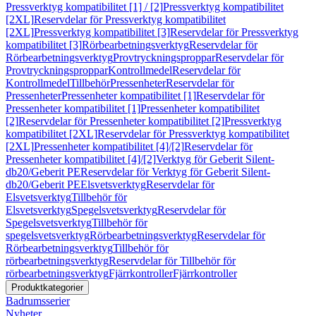
Pressverktyg kompatibilitet [1] / [2]
Pressverktyg kompatibilitet
[2XL]
Reservdelar för Pressverktyg kompatibilitet
[2XL]
Pressverktyg kompatibilitet [3]
Reservdelar för Pressverktyg
kompatibilitet [3]
Rörbearbetningsverktyg
Reservdelar för
Rörbearbetningsverktyg
Provtryckningsproppar
Reservdelar för
Provtryckningsproppar
Kontrollmedel
Reservdelar för
Kontrollmedel
Tillbehör
Pressenheter
Reservdelar för
Pressenheter
Pressenheter kompatibilitet [1]
Reservdelar för
Pressenheter kompatibilitet [1]
Pressenheter kompatibilitet
[2]
Reservdelar för Pressenheter kompatibilitet [2]
Pressverktyg
kompatibilitet [2XL]
Reservdelar för Pressverktyg kompatibilitet
[2XL]
Pressenheter kompatibilitet [4]/[2]
Reservdelar för
Pressenheter kompatibilitet [4]/[2]
Verktyg för Geberit Silent-
db20/Geberit PE
Reservdelar för Verktyg för Geberit Silent-
db20/Geberit PE
Elsvetsverktyg
Reservdelar för
Elsvetsverktyg
Tillbehör för
Elsvetsverktyg
Spegelsvetsverktyg
Reservdelar för
Spegelsvetsverktyg
Tillbehör för
spegelsvetsverktyg
Rörbearbetningsverktyg
Reservdelar för
Rörbearbetningsverktyg
Tillbehör för
rörbearbetningsverktyg
Reservdelar för Tillbehör för
rörbearbetningsverktyg
Fjärrkontroller
Fjärrkontroller
Produktkategorier
Badrumsserier
Nyheter