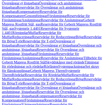
Övergångar ej löstagbara
Övergångar och anslutningar,
löstagbara
Reservdelar för Övergångar och anslutningar,
löstagbara
Kompensatorer
Reservdelar för
Kompensatorer
Genomföringar
Förslutningar
Reservdelar för
Förslutningar
Anslutningar
Reservdelar för Anslutningar
Geberit
Mapress Rostfritt Stål, gas
Reservdelar för Geberit Mapress Rostfritt
Stål, gas
Systemrör 1.4401
Reservdelar för Systemrör
1.4401
Rörnipplar
Muffar
Reservdelar för
Muffar
Reduceringar
Reservdelar för Reduceringar
Böjar
Reservdelar
för Böjar
T-rör
Reservdelar för T-rör
Övergångar ej
löstagbara
Reservdelar för Övergångar ej löstagbara
Övergångar och
anslutningar, löstagbara
Reservdelar för Övergångar och
anslutningar, löstagbara
Förslutningar
Reservdelar för
Förslutningar
Anslutningar
Reservdelar för Anslutningar
Tillbehör för
Geberit Mapress Rostfritt Stål
Skyddskåpor med rörände
Tätningar
för rörledningar och rördelar
Rörfästen
Systempackningar
Set skruv
för flänskopplingar
Geberit Mapress Therm
Systemrör
Therm
Rördelar
Reservdelar för Rördelar
Muffar
Reservdelar för
Muffar
Reduceringar
Reservdelar för Reduceringar
Böjar
Reservdelar
för Böjar
T-rör
Reservdelar för T-rör
Övergångar ej
löstagbara
Reservdelar för Övergångar ej löstagbara
Övergångar och
anslutningar, löstagbara
Reservdelar för Övergångar och
anslutningar, löstagbara
Kompensatorer
Reservdelar för
Kompensatorer
Förslutningar
Reservdelar för
Förslutningar
Värmeanslutningar
Reservdelar för