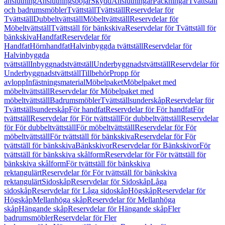
anslutning
Anslutningsböjar
Skydd
Anslutningar
Packningar
Tvättställ
och badrumsmöbler
Tvättställ
Tvättställ
Reservdelar för
Tvättställ
Dubbeltvättställ
Möbeltvättställ
Reservdelar för
Möbeltvättställ
Tvättställ för bänkskiva
Reservdelar för Tvättställ för
bänkskiva
Handfat
Reservdelar för
Handfat
Hörnhandfat
Halvinbyggda tvättställ
Reservdelar för
Halvinbyggda
tvättställ
Inbyggnadstvättställ
Underbyggnadstvättställ
Reservdelar för
Underbyggnadstvättställ
Tillbehör
Propp för
avlopp
Infästningsmaterial
Möbelpaket
Möbelpaket med
möbeltvättställ
Reservdelar för Möbelpaket med
möbeltvättställ
Badrumsmöbler
Tvättställsunderskåp
Reservdelar för
Tvättställsunderskåp
För handfat
Reservdelar för För handfat
För
tvättställ
Reservdelar för För tvättställ
För dubbeltvättställ
Reservdelar
för För dubbeltvättställ
För möbeltvättställ
Reservdelar för För
möbeltvättställ
För tvättställ för bänkskiva
Reservdelar för För
tvättställ för bänkskiva
Bänkskivor
Reservdelar för Bänkskivor
För
tvättställ för bänkskiva skålform
Reservdelar för För tvättställ för
bänkskiva skålform
För tvättställ för bänkskiva
rektangulärt
Reservdelar för För tvättställ för bänkskiva
rektangulärt
Sidoskåp
Reservdelar för Sidoskåp
Låga
sidoskåp
Reservdelar för Låga sidoskåp
Högskåp
Reservdelar för
Högskåp
Mellanhöga skåp
Reservdelar för Mellanhöga
skåp
Hängande skåp
Reservdelar för Hängande skåp
Fler
badrumsmöbler
Reservdelar för Fler