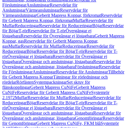
Förslutningar
Anslutningar
Reservdelar för
Anslutningar
Värmeanslutningar
Reservdelar för
Värmeanslutningar
Geberit Mapress Koppar, förkromat
Reservdelar
för Geberit Mapress Koppar, förkromat
Muffar
Reservdelar för
Muffar
Reduceringar
Reservdelar för Reduceringar
Böjar
Reservdelar
för Böjar
T-rör
Reservdelar för T-rör
Övergångar ej
löstagbara
Reservdelar för Övergångar ej löstagbara
Geberit Mapress
Koppar, gas
Reservdelar för Geberit Mapress Koppar,
gas
Muffar
Reservdelar för Muffar
Reduceringar
Reservdelar för
Reduceringar
Böjar
Reservdelar för Böjar
T-rör
Reservdelar för T-
rör
Övergångar ej löstagbara
Reservdelar för Övergångar ej
löstagbara
Övergångar och anslutningar, löstagbara
Reservdelar för
Övergångar och anslutningar, löstagbara
Förslutningar
Reservdelar
för Förslutningar
Anslutningar
Reservdelar för Anslutningar
Tillbehör
för Geberit Mapress Koppar
Tätningar för rörledningar och
rördelar
Rörfästen
Systempackningar
Set skruv för
flänskopplingar
Geberit Mapress CuNiFe
Geberit Mapress
CuNiFe
Reservdelar för Geberit Mapress CuNiFe
Systemrör
2.1972
Muffar
Reservdelar för Muffar
Reduceringar
Reservdelar för
Reduceringar
Böjar
Reservdelar för Böjar
T-rör
Reservdelar för T-
rör
Övergångar ej löstagbara
Reservdelar för Övergångar ej
löstagbara
Övergångar och anslutningar, löstagbara
Reservdelar för
Övergångar och anslutningar, löstagbara
Genomföringar
Reservdelar
för Genomföringar
Geberit Mapress CuNiFe, FKM blå
Systemrör