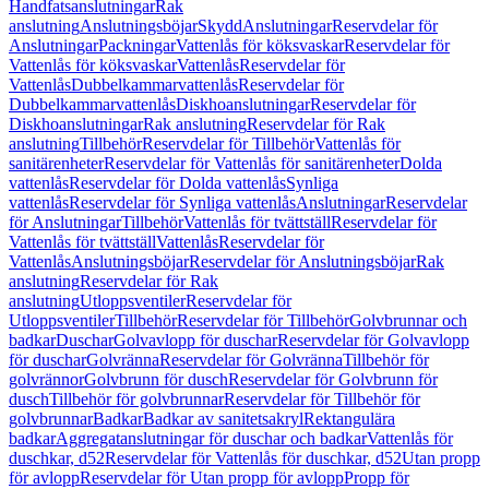
Handfatsanslutningar
Rak
anslutning
Anslutningsböjar
Skydd
Anslutningar
Reservdelar för
Anslutningar
Packningar
Vattenlås för köksvaskar
Reservdelar för
Vattenlås för köksvaskar
Vattenlås
Reservdelar för
Vattenlås
Dubbelkammarvattenlås
Reservdelar för
Dubbelkammarvattenlås
Diskhoanslutningar
Reservdelar för
Diskhoanslutningar
Rak anslutning
Reservdelar för Rak
anslutning
Tillbehör
Reservdelar för Tillbehör
Vattenlås för
sanitärenheter
Reservdelar för Vattenlås för sanitärenheter
Dolda
vattenlås
Reservdelar för Dolda vattenlås
Synliga
vattenlås
Reservdelar för Synliga vattenlås
Anslutningar
Reservdelar
för Anslutningar
Tillbehör
Vattenlås för tvättställ
Reservdelar för
Vattenlås för tvättställ
Vattenlås
Reservdelar för
Vattenlås
Anslutningsböjar
Reservdelar för Anslutningsböjar
Rak
anslutning
Reservdelar för Rak
anslutning
Utloppsventiler
Reservdelar för
Utloppsventiler
Tillbehör
Reservdelar för Tillbehör
Golvbrunnar och
badkar
Duschar
Golvavlopp för duschar
Reservdelar för Golvavlopp
för duschar
Golvränna
Reservdelar för Golvränna
Tillbehör för
golvrännor
Golvbrunn för dusch
Reservdelar för Golvbrunn för
dusch
Tillbehör för golvbrunnar
Reservdelar för Tillbehör för
golvbrunnar
Badkar
Badkar av sanitetsakryl
Rektangulära
badkar
Aggregatanslutningar för duschar och badkar
Vattenlås för
duschkar, d52
Reservdelar för Vattenlås för duschkar, d52
Utan propp
för avlopp
Reservdelar för Utan propp för avlopp
Propp för