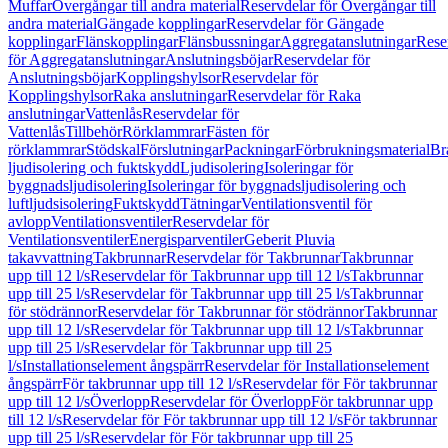
Muffar
Övergångar till andra material
Reservdelar för Övergångar till
andra material
Gängade kopplingar
Reservdelar för Gängade
kopplingar
Flänskopplingar
Flänsbussningar
Aggregatanslutningar
Rese
för Aggregatanslutningar
Anslutningsböjar
Reservdelar för
Anslutningsböjar
Kopplingshylsor
Reservdelar för
Kopplingshylsor
Raka anslutningar
Reservdelar för Raka
anslutningar
Vattenlås
Reservdelar för
Vattenlås
Tillbehör
Rörklammrar
Fästen för
rörklammrar
Stödskal
Förslutningar
Packningar
Förbrukningsmaterial
Br
ljudisolering och fuktskydd
Ljudisolering
Isoleringar för
byggnadsljudisolering
Isoleringar för byggnadsljudisolering och
luftljudsisolering
Fuktskydd
Tätningar
Ventilationsventil för
avlopp
Ventilationsventiler
Reservdelar för
Ventilationsventiler
Energisparventiler
Geberit Pluvia
takavvattning
Takbrunnar
Reservdelar för Takbrunnar
Takbrunnar
upp till 12 l/s
Reservdelar för Takbrunnar upp till 12 l/s
Takbrunnar
upp till 25 l/s
Reservdelar för Takbrunnar upp till 25 l/s
Takbrunnar
för stödrännor
Reservdelar för Takbrunnar för stödrännor
Takbrunnar
upp till 12 l/s
Reservdelar för Takbrunnar upp till 12 l/s
Takbrunnar
upp till 25 l/s
Reservdelar för Takbrunnar upp till 25
l/s
Installationselement ångspärr
Reservdelar för Installationselement
ångspärr
För takbrunnar upp till 12 l/s
Reservdelar för För takbrunnar
upp till 12 l/s
Överlopp
Reservdelar för Överlopp
För takbrunnar upp
till 12 l/s
Reservdelar för För takbrunnar upp till 12 l/s
För takbrunnar
upp till 25 l/s
Reservdelar för För takbrunnar upp till 25