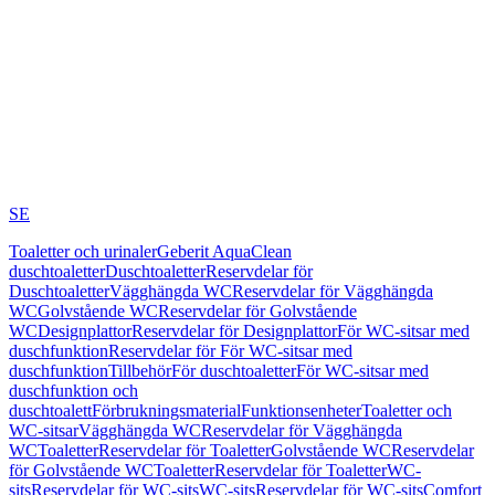
SE
Toaletter och urinaler
Geberit AquaClean
duschtoaletter
Duschtoaletter
Reservdelar för
Duschtoaletter
Vägghängda WC
Reservdelar för Vägghängda
WC
Golvstående WC
Reservdelar för Golvstående
WC
Designplattor
Reservdelar för Designplattor
För WC-sitsar med
duschfunktion
Reservdelar för För WC-sitsar med
duschfunktion
Tillbehör
För duschtoaletter
För WC-sitsar med
duschfunktion och
duschtoalett
Förbrukningsmaterial
Funktionsenheter
Toaletter och
WC-sitsar
Vägghängda WC
Reservdelar för Vägghängda
WC
Toaletter
Reservdelar för Toaletter
Golvstående WC
Reservdelar
för Golvstående WC
Toaletter
Reservdelar för Toaletter
WC-
sits
Reservdelar för WC-sits
WC-sits
Reservdelar för WC-sits
Comfort