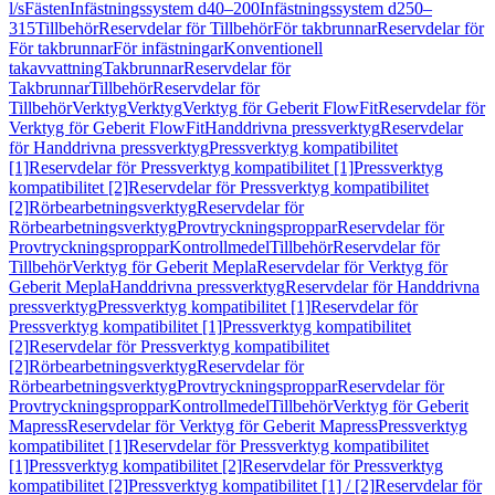
l/s
Fästen
Infästningssystem d40–200
Infästningssystem d250–
315
Tillbehör
Reservdelar för Tillbehör
För takbrunnar
Reservdelar för
För takbrunnar
För infästningar
Konventionell
takavvattning
Takbrunnar
Reservdelar för
Takbrunnar
Tillbehör
Reservdelar för
Tillbehör
Verktyg
Verktyg
Verktyg för Geberit FlowFit
Reservdelar för
Verktyg för Geberit FlowFit
Handdrivna pressverktyg
Reservdelar
för Handdrivna pressverktyg
Pressverktyg kompatibilitet
[1]
Reservdelar för Pressverktyg kompatibilitet [1]
Pressverktyg
kompatibilitet [2]
Reservdelar för Pressverktyg kompatibilitet
[2]
Rörbearbetningsverktyg
Reservdelar för
Rörbearbetningsverktyg
Provtryckningsproppar
Reservdelar för
Provtryckningsproppar
Kontrollmedel
Tillbehör
Reservdelar för
Tillbehör
Verktyg för Geberit Mepla
Reservdelar för Verktyg för
Geberit Mepla
Handdrivna pressverktyg
Reservdelar för Handdrivna
pressverktyg
Pressverktyg kompatibilitet [1]
Reservdelar för
Pressverktyg kompatibilitet [1]
Pressverktyg kompatibilitet
[2]
Reservdelar för Pressverktyg kompatibilitet
[2]
Rörbearbetningsverktyg
Reservdelar för
Rörbearbetningsverktyg
Provtryckningsproppar
Reservdelar för
Provtryckningsproppar
Kontrollmedel
Tillbehör
Verktyg för Geberit
Mapress
Reservdelar för Verktyg för Geberit Mapress
Pressverktyg
kompatibilitet [1]
Reservdelar för Pressverktyg kompatibilitet
[1]
Pressverktyg kompatibilitet [2]
Reservdelar för Pressverktyg
kompatibilitet [2]
Pressverktyg kompatibilitet [1] / [2]
Reservdelar för