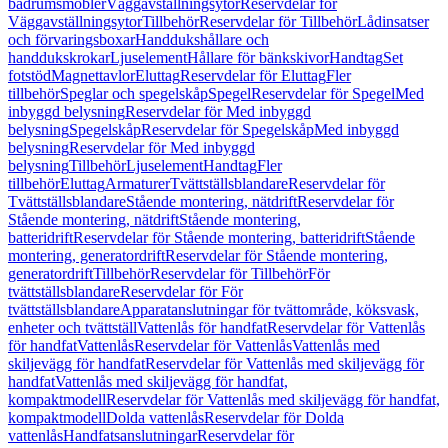
badrumsmöbler
Väggavställningsytor
Reservdelar för
Väggavställningsytor
Tillbehör
Reservdelar för Tillbehör
Lådinsatser
och förvaringsboxar
Handdukshållare och
handdukskrokar
Ljuselement
Hållare för bänkskivor
Handtag
Set
fotstöd
Magnettavlor
Eluttag
Reservdelar för Eluttag
Fler
tillbehör
Speglar och spegelskåp
Spegel
Reservdelar för Spegel
Med
inbyggd belysning
Reservdelar för Med inbyggd
belysning
Spegelskåp
Reservdelar för Spegelskåp
Med inbyggd
belysning
Reservdelar för Med inbyggd
belysning
Tillbehör
Ljuselement
Handtag
Fler
tillbehör
Eluttag
Armaturer
Tvättställsblandare
Reservdelar för
Tvättställsblandare
Stående montering, nätdrift
Reservdelar för
Stående montering, nätdrift
Stående montering,
batteridrift
Reservdelar för Stående montering, batteridrift
Stående
montering, generatordrift
Reservdelar för Stående montering,
generatordrift
Tillbehör
Reservdelar för Tillbehör
För
tvättställsblandare
Reservdelar för För
tvättställsblandare
Apparatanslutningar för tvättområde, köksvask,
enheter och tvättställ
Vattenlås för handfat
Reservdelar för Vattenlås
för handfat
Vattenlås
Reservdelar för Vattenlås
Vattenlås med
skiljevägg för handfat
Reservdelar för Vattenlås med skiljevägg för
handfat
Vattenlås med skiljevägg för handfat,
kompaktmodell
Reservdelar för Vattenlås med skiljevägg för handfat,
kompaktmodell
Dolda vattenlås
Reservdelar för Dolda
vattenlås
Handfatsanslutningar
Reservdelar för