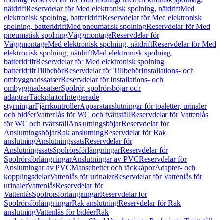
nätdrift
Reservdelar för Med elektronisk spolning, nätdrift
Med
elektronisk spolning, batteridrift
Reservdelar för Med elektronisk
spolning, batteridrift
Med pneumatisk spolning
Reservdelar för Med
pneumatisk spolning
Väggmontage
Reservdelar för
Väggmontage
Med elektronisk spolning, nätdrift
Reservdelar för Med
elektronisk spolning, nätdrift
Med elektronisk spolning,
batteridrift
Reservdelar för Med elektronisk spolning,
batteridrift
Tillbehör
Reservdelar för Tillbehör
Installations- och
ombyggnadssatser
Reservdelar för Installations- och
ombyggnadssatser
Spolrör, spolrörsböjar och
adaptrar
Täckplattor
Integrerade
styrningar
Fjärrkontroller
Apparatanslutningar för toaletter, urinaler
och bidéer
Vattenlås för WC och tvättställ
Reservdelar för Vattenlås
för WC och tvättställ
Anslutningsböjar
Reservdelar för
Anslutningsböjar
Rak anslutning
Reservdelar för Rak
anslutning
Anslutningssats
Reservdelar för
Anslutningssats
Spolrörsförlängningar
Reservdelar för
Spolrörsförlängningar
Anslutningar av PVC
Reservdelar för
Anslutningar av PVC
Manschetter och täckkåpor
Adapter- och
kopplingsdelar
Vattenlås för urinaler
Reservdelar för Vattenlås för
urinaler
Vattenlås
Reservdelar för
Vattenlås
Spolrörsförlängningar
Reservdelar för
Spolrörsförlängningar
Rak anslutning
Reservdelar för Rak
anslutning
Vattenlås för bidéer
Rak