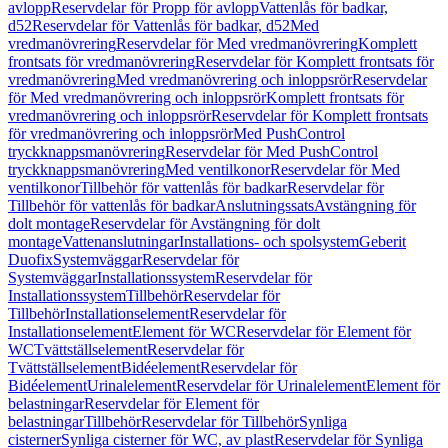
avlopp
Reservdelar för Propp för avlopp
Vattenlås för badkar,
d52
Reservdelar för Vattenlås för badkar, d52
Med
vredmanövrering
Reservdelar för Med vredmanövrering
Komplett
frontsats för vredmanövrering
Reservdelar för Komplett frontsats för
vredmanövrering
Med vredmanövrering och inloppsrör
Reservdelar
för Med vredmanövrering och inloppsrör
Komplett frontsats för
vredmanövrering och inloppsrör
Reservdelar för Komplett frontsats
för vredmanövrering och inloppsrör
Med PushControl
tryckknappsmanövrering
Reservdelar för Med PushControl
tryckknappsmanövrering
Med ventilkonor
Reservdelar för Med
ventilkonor
Tillbehör för vattenlås för badkar
Reservdelar för
Tillbehör för vattenlås för badkar
Anslutningssats
Avstängning för
dolt montage
Reservdelar för Avstängning för dolt
montage
Vattenanslutningar
Installations- och spolsystem
Geberit
Duofix
Systemväggar
Reservdelar för
Systemväggar
Installationssystem
Reservdelar för
Installationssystem
Tillbehör
Reservdelar för
Tillbehör
Installationselement
Reservdelar för
Installationselement
Element för WC
Reservdelar för Element för
WC
Tvättställselement
Reservdelar för
Tvättställselement
Bidéelement
Reservdelar för
Bidéelement
Urinalelement
Reservdelar för Urinalelement
Element för
belastningar
Reservdelar för Element för
belastningar
Tillbehör
Reservdelar för Tillbehör
Synliga
cisterner
Synliga cisterner för WC, av plast
Reservdelar för Synliga