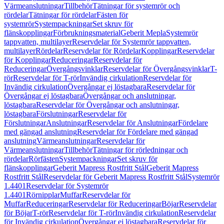
Värmeanslutningar
Tillbehör
Tätningar för systemrör och
rördelar
Tätningar för rördelar
Fästen för
systemrör
Systempackningar
Set skruv för
flänskopplingar
Förbrukningsmaterial
Geberit Mepla
Systemrör
tappvatten, multilayer
Reservdelar för Systemrör tappvatten,
multilayer
Rördelar
Reservdelar för Rördelar
Kopplingar
Reservdelar
för Kopplingar
Reduceringar
Reservdelar för
Reduceringar
Övergångsvinklar
Reservdelar för Övergångsvinklar
T-
rör
Reservdelar för T-rör
Invändig cirkulation
Reservdelar för
Invändig cirkulation
Övergångar ej löstagbara
Reservdelar för
Övergångar ej löstagbara
Övergångar och anslutningar,
löstagbara
Reservdelar för Övergångar och anslutningar,
löstagbara
Förslutningar
Reservdelar för
Förslutningar
Anslutningar
Reservdelar för Anslutningar
Fördelare
med gängad anslutning
Reservdelar för Fördelare med gängad
anslutning
Värmeanslutningar
Reservdelar för
Värmeanslutningar
Tillbehör
Tätningar för rörledningar och
rördelar
Rörfästen
Systempackningar
Set skruv för
flänskopplingar
Geberit Mapress Rostfritt Stål
Geberit Mapress
Rostfritt Stål
Reservdelar för Geberit Mapress Rostfritt Stål
Systemrör
1.4401
Reservdelar för Systemrör
1.4401
Rörnipplar
Muffar
Reservdelar för
Muffar
Reduceringar
Reservdelar för Reduceringar
Böjar
Reservdelar
för Böjar
T-rör
Reservdelar för T-rör
Invändig cirkulation
Reservdelar
för Invändig cirkulation
Övergångar ej löstagbara
Reservdelar för