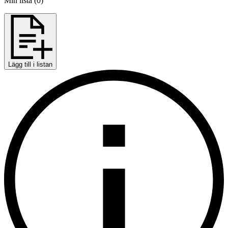
Min lista
(
0
)
Lägg till i listan