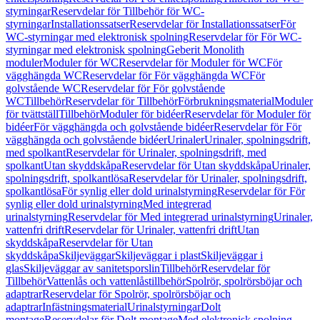
styrningar
Reservdelar för Tillbehör för WC-
styrningar
Installationssatser
Reservdelar för Installationssatser
För
WC-styrningar med elektronisk spolning
Reservdelar för För WC-
styrningar med elektronisk spolning
Geberit Monolith
moduler
Moduler för WC
Reservdelar för Moduler för WC
För
vägghängda WC
Reservdelar för För vägghängda WC
För
golvstående WC
Reservdelar för För golvstående
WC
Tillbehör
Reservdelar för Tillbehör
Förbrukningsmaterial
Moduler
för tvättställ
Tillbehör
Moduler för bidéer
Reservdelar för Moduler för
bidéer
För vägghängda och golvstående bidéer
Reservdelar för För
vägghängda och golvstående bidéer
Urinaler
Urinaler, spolningsdrift,
med spolkant
Reservdelar för Urinaler, spolningsdrift, med
spolkant
Utan skyddskåpa
Reservdelar för Utan skyddskåpa
Urinaler,
spolningsdrift, spolkantlösa
Reservdelar för Urinaler, spolningsdrift,
spolkantlösa
För synlig eller dold urinalstyrning
Reservdelar för För
synlig eller dold urinalstyrning
Med integrerad
urinalstyrning
Reservdelar för Med integrerad urinalstyrning
Urinaler,
vattenfri drift
Reservdelar för Urinaler, vattenfri drift
Utan
skyddskåpa
Reservdelar för Utan
skyddskåpa
Skiljeväggar
Skiljeväggar i plast
Skiljeväggar i
glas
Skiljeväggar av sanitetsporslin
Tillbehör
Reservdelar för
Tillbehör
Vattenlås och vattenlåstillbehör
Spolrör, spolrörsböjar och
adaptrar
Reservdelar för Spolrör, spolrörsböjar och
adaptrar
Infästningsmaterial
Urinalstyrningar
Dolt
montage
Reservdelar för Dolt montage
Med elektronisk spolning,