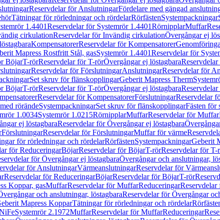
lutningar
Reservdelar för Anslutningar
Fördelare med gängad anslutnin
ehör
Tätningar för rörledningar och rördelar
Rörfästen
Systempackningar
stemrör 1.4401
Reservdelar för Systemrör 1.4401
Rörnipplar
Muffar
Rese
vändig cirkulation
Reservdelar för Invändig cirkulation
Övergångar ej lös
löstagbara
Kompensatorer
Reservdelar för Kompensatorer
Genomföringa
erit Mapress Rostfritt Stål, gas
Systemrör 1.4401
Reservdelar för Syste
ör Böjar
T-rör
Reservdelar för T-rör
Övergångar ej löstagbara
Reservdelar 
slutningar
Reservdelar för Förslutningar
Anslutningar
Reservdelar för An
ackningar
Set skruv för flänskopplingar
Geberit Mapress Therm
Systemr
ör Böjar
T-rör
Reservdelar för T-rör
Övergångar ej löstagbara
Reservdelar 
mpensatorer
Reservdelar för Kompensatorer
Förslutningar
Reservdelar fö
med rörände
Systempackningar
Set skruv för flänskopplingar
Fästen för
mrör 1.0034
Systemrör 1.0215
Rörnipplar
Muffar
Reservdelar för Muffar
ngar ej löstagbara
Reservdelar för Övergångar ej löstagbara
Övergångar 
r
Förslutningar
Reservdelar för Förslutningar
Muffar för värme
Reservdela
ingar för rörledningar och rördelar
Rörfästen
Systempackningar
Geberit 
ar för Reduceringar
Böjar
Reservdelar för Böjar
T-rör
Reservdelar för T-
servdelar för Övergångar ej löstagbara
Övergångar och anslutningar, lö
ervdelar för Anslutningar
Värmeanslutningar
Reservdelar för Värmeansl
ar
Reservdelar för Reduceringar
Böjar
Reservdelar för Böjar
T-rör
Reservde
ess Koppar, gas
Muffar
Reservdelar för Muffar
Reduceringar
Reservdelar 
Övergångar och anslutningar, löstagbara
Reservdelar för Övergångar och
 Geberit Mapress Koppar
Tätningar för rörledningar och rördelar
Rörfäste
uNiFe
Systemrör 2.1972
Muffar
Reservdelar för Muffar
Reduceringar
Rese