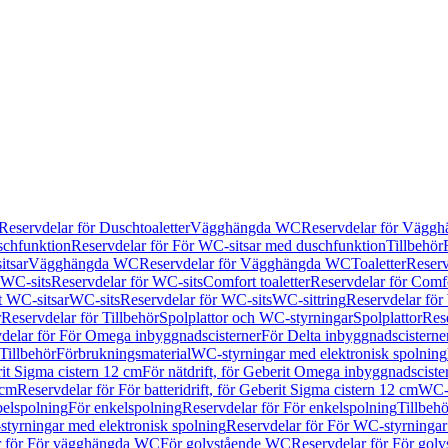
Reservdelar för Duschtoaletter
Vägghängda WC
Reservdelar för Vägg
schfunktion
Reservdelar för För WC-sitsar med duschfunktion
Tillbehör
itsar
Vägghängda WC
Reservdelar för Vägghängda WC
Toaletter
Reserv
WC-sits
Reservdelar för WC-sits
Comfort toaletter
Reservdelar för Comfo
t WC-sitsar
WC-sits
Reservdelar för WC-sits
WC-sittring
Reservdelar för
r
Reservdelar för Tillbehör
Spolplattor och WC-styrningar
Spolplattor
Rese
delar för För Omega inbyggnadscisterner
För Delta inbyggnadscisterne
Tillbehör
Förbrukningsmaterial
WC-styrningar med elektronisk spolning
rit Sigma cistern 12 cm
För nätdrift, för Geberit Omega inbyggnadscist
 cm
Reservdelar för För batteridrift, för Geberit Sigma cistern 12 cm
WC-s
belspolning
För enkelspolning
Reservdelar för För enkelspolning
Tillbeh
tyrningar med elektronisk spolning
Reservdelar för För WC-styrningar
r för För vägghängda WC
För golvstående WC
Reservdelar för För gol