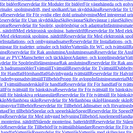
för bidéer
Reservdelar för Moduler för bidéer
För vägghängda och golvs
rinaler, spolningsdrift, med spolkant
Utan skyddskåpa
Reservdelar för 
ng
Reservdelar för För synlig eller dold urinalstyrning
Med integrerad uri
eservdelar för Utan skyddskåpa
Skiljeväggar
Skiljeväggar i plast
Skiljev
ptrar
Reservdelar för Spolrör, spolrörsböjar och adaptrar
Infästningsmate
 nätdrift
Med elektronisk spolning, batteridrift
Reservdelar för Med elektr
e
Med elektronisk spolning, nätdrift
Reservdelar för Med elektronisk spoln
ör
Installations- och ombyggnadssatser
Reservdelar för Installations- oc
ingar för toaletter, urinaler och bidéer
Vattenlås för WC och tvättställ
Re
ning
Reservdelar för Rak anslutning
Anslutningssats
Reservdelar för Ansl
ngar av PVC
Manschetter och täckkåpor
Adapter- och kopplingsdelar
Vatt
delar för Spolrörsförlängningar
Rak anslutning
Reservdelar för Rak ans
 och badrumsmöbler
Tvättställ
Tvättställ
Reservdelar för Tvättställ
Dubbeltvä
 för Handfat
Hörnhandfat
Halvinbyggda tvättställ
Reservdelar för Halvi
Underbyggnadstvättställ
Tillbehör
Propp för avlopp
Infästningsmaterial
Mö
ör Tvättställsunderskåp
För handfat
Reservdelar för För handfat
För tvätts
äll
För tvättställ för bänkskiva
Reservdelar för För tvättställ för bänkskiv
ställ för bänkskiva rektangulärt
Reservdelar för För tvättställ för bänkski
skåp
Mellanhöga skåp
Reservdelar för Mellanhöga skåp
Hängande skåp
R
ningsytor
Tillbehör
Reservdelar för Tillbehör
Lådinsatser och förvaringsb
uttag
Fler tillbehör
Speglar och spegelskåp
Spegel
Reservdelar för Spegel
ing
Reservdelar för Med inbyggd belysning
Tillbehör
Ljuselement
Handta
 montering, nätdrift
Stående montering, batteridrift
Reservdelar för Ståen
hör
Reservdelar för Tillbehör
För tvättställsblandare
Reservdelar för För tv
r handfat
Vattenlås
Reservdelar för Vattenlås
Vattenlås med skiljevägg för