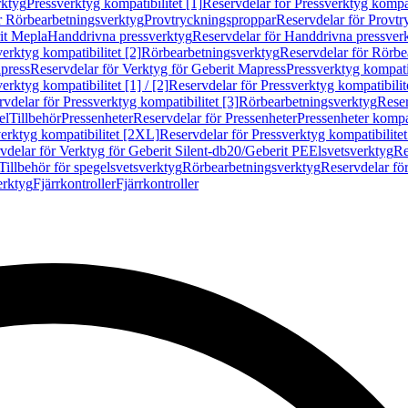
rktyg
Pressverktyg kompatibilitet [1]
Reservdelar för Pressverktyg kompati
r Rörbearbetningsverktyg
Provtryckningsproppar
Reservdelar för Provt
it Mepla
Handdrivna pressverktyg
Reservdelar för Handdrivna pressver
erktyg kompatibilitet [2]
Rörbearbetningsverktyg
Reservdelar för Rörbe
press
Reservdelar för Verktyg för Geberit Mapress
Pressverktyg kompatib
erktyg kompatibilitet [1] / [2]
Reservdelar för Pressverktyg kompatibilitet
vdelar för Pressverktyg kompatibilitet [3]
Rörbearbetningsverktyg
Reser
el
Tillbehör
Pressenheter
Reservdelar för Pressenheter
Pressenheter kompat
erktyg kompatibilitet [2XL]
Reservdelar för Pressverktyg kompatibilite
vdelar för Verktyg för Geberit Silent-db20/Geberit PE
Elsvetsverktyg
Re
Tillbehör för spegelsvetsverktyg
Rörbearbetningsverktyg
Reservdelar fö
erktyg
Fjärrkontroller
Fjärrkontroller