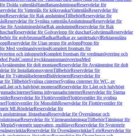
för Dolda vattenlås
Handfatsanslutningar
Reservdelar för
ervdelar för Vattenlås för köksvaskar
Vattenlås
Reservdelar för
ing
Reservdelar för Rak anslutning
Tillbehör
Reservdelar för
lås
Reservdelar för Synliga vattenlås
Anslutningar
Reservdelar för
lar för Anslutningsböjar
Rak anslutning
Reservdelar för Rak
duschar
Reservdelar för Golvavlopp för duschar
Golvränna
Reservdelar
lbehör för golvbrunnar
Badkar
Badkar av sanitetsakryl
Rektangulära
lopp
Reservdelar för Utan propp för avlopp
Propp för
 för Med vredmanövrering
Komplett frontsats för
vrering och inloppsrör
Komplett frontsats för vredmanövrering och
 Med PushControl tryckknappsmanövrering
Med
s
Avstängning för dolt montage
Reservdelar för Avstängning för dolt
elar för Installationssystem
Tillbehör
Reservdelar för
ar för Tvättställselement
Bidéelement
Reservdelar för
r för Tillbehör
Synliga cisterner
Synliga cisterner för WC, av
rad
Lågt och halvhögt monterad
Reservdelar för Lågt och halvhögt
yggnadscisterner
Sigma inbyggnadscisterner
Reservdelar för Sigma
ntiler
Reservdelar för Flottörventiler
Flottörventiler för synliga
ner
Flottörventiler för Monolith
Reservdelar för Flottörventiler för
emrör ML
Rördelar
Reservdelar för
 anslutningar, löstagbara
Reservdelar för Övergångar och
slutningar
Reservdelar för Värmeanslutningar
Tillbehör
Tätningar för
 Mepla
Systemrör tappvatten, multilayer
Reservdelar för Systemrör
rgångsvinklar
Reservdelar för Övergångsvinklar
T-rör
Reservdelar för
ch anslutningar, löstagbara
Reservdelar för Övergångar och