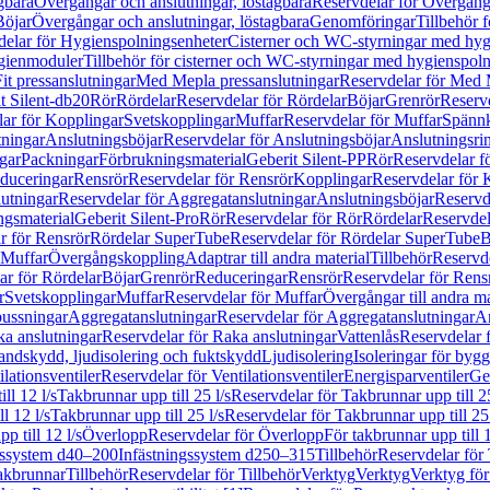
gbara
Övergångar och anslutningar, löstagbara
Reservdelar för Övergånga
Böjar
Övergångar och anslutningar, löstagbara
Genomföringar
Tillbehör 
delar för Hygienspolningsenheter
Cisterner och WC-styrningar med hyg
ygienmoduler
Tillbehör för cisterner och WC-styrningar med hygienspol
t pressanslutningar
Med Mepla pressanslutningar
Reservdelar för Med 
t Silent-db20
Rör
Rördelar
Reservdelar för Rördelar
Böjar
Grenrör
Reservd
ar för Kopplingar
Svetskopplingar
Muffar
Reservdelar för Muffar
Spännk
tningar
Anslutningsböjar
Reservdelar för Anslutningsböjar
Anslutningsri
gar
Packningar
Förbrukningsmaterial
Geberit Silent-PP
Rör
Reservdelar f
educeringar
Rensrör
Reservdelar för Rensrör
Kopplingar
Reservdelar för 
utningar
Reservdelar för Aggregatanslutningar
Anslutningsböjar
Reservd
ngsmaterial
Geberit Silent-Pro
Rör
Reservdelar för Rör
Rördelar
Reservdel
r för Rensrör
Rördelar SuperTube
Reservdelar för Rördelar SuperTube
B
 Muffar
Övergångskoppling
Adaptrar till andra material
Tillbehör
Reservde
ar för Rördelar
Böjar
Grenrör
Reduceringar
Rensrör
Reservdelar för Rens
r
Svetskopplingar
Muffar
Reservdelar för Muffar
Övergångar till andra ma
bussningar
Aggregatanslutningar
Reservdelar för Aggregatanslutningar
An
a anslutningar
Reservdelar för Raka anslutningar
Vattenlås
Reservdelar f
andskydd, ljudisolering och fuktskydd
Ljudisolering
Isoleringar för byg
ilationsventiler
Reservdelar för Ventilationsventiler
Energisparventiler
Ge
ll 12 l/s
Takbrunnar upp till 25 l/s
Reservdelar för Takbrunnar upp till 25
l 12 l/s
Takbrunnar upp till 25 l/s
Reservdelar för Takbrunnar upp till 25 
p till 12 l/s
Överlopp
Reservdelar för Överlopp
För takbrunnar upp till 1
gssystem d40–200
Infästningssystem d250–315
Tillbehör
Reservdelar för 
akbrunnar
Tillbehör
Reservdelar för Tillbehör
Verktyg
Verktyg
Verktyg för