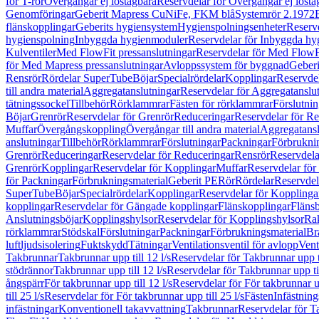
för T-rör
Övergångar ej löstagbara
Reservdelar för Övergångar ej lösta
Genomföringar
Geberit Mapress CuNiFe, FKM blå
Systemrör 2.1972
flänskopplingar
Geberits hygiensystem
Hygienspolningsenheter
Reserv
hygienspolning
Inbyggda hygienmoduler
Reservdelar för Inbyggda h
Kulventiler
Med FlowFit pressanslutningar
Reservdelar för Med FlowFi
för Med Mapress pressanslutningar
Avloppssystem för byggnad
Geberi
Rensrör
Rördelar SuperTube
Böjar
Specialrördelar
Kopplingar
Reservdel
till andra material
Aggregatanslutningar
Reservdelar för Aggregatanslu
tätningssockel
Tillbehör
Rörklammrar
Fästen för rörklammrar
Förslutnin
Böjar
Grenrör
Reservdelar för Grenrör
Reduceringar
Reservdelar för R
Muffar
Övergångskoppling
Övergångar till andra material
Aggregatansl
anslutningar
Tillbehör
Rörklammrar
Förslutningar
Packningar
Förbrukni
Grenrör
Reduceringar
Reservdelar för Reduceringar
Rensrör
Reservdela
Grenrör
Kopplingar
Reservdelar för Kopplingar
Muffar
Reservdelar för
för Packningar
Förbrukningsmaterial
Geberit PE
Rör
Rördelar
Reservdel
SuperTube
Böjar
Specialrördelar
Kopplingar
Reservdelar för Kopplinga
kopplingar
Reservdelar för Gängade kopplingar
Flänskopplingar
Fläns
Anslutningsböjar
Kopplingshylsor
Reservdelar för Kopplingshylsor
Rak
rörklammrar
Stödskal
Förslutningar
Packningar
Förbrukningsmaterial
Br
luftljudsisolering
Fuktskydd
Tätningar
Ventilationsventil för avlopp
Vent
Takbrunnar
Takbrunnar upp till 12 l/s
Reservdelar för Takbrunnar upp ti
stödrännor
Takbrunnar upp till 12 l/s
Reservdelar för Takbrunnar upp til
ångspärr
För takbrunnar upp till 12 l/s
Reservdelar för För takbrunnar up
till 25 l/s
Reservdelar för För takbrunnar upp till 25 l/s
Fästen
Infästnin
infästningar
Konventionell takavvattning
Takbrunnar
Reservdelar för T