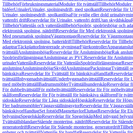
Tillbehör
Förbrukningsmaterial
Moduler för tvättställ
Tillbehör
Moduler 
bidéer
Urinaler
Urinaler, spolningsdrift, med spolkant
Reservdelar för U
Urinaler, spolningsdrift, spolkantlösa
För synlig eller dold urinalstyrni
vattenfri drift
Reservdelar för Urinaler, vattenfri drift
Utan skyddskåpa
R
Tillbehör
Vattenlås och vattenlåstillbehör
Spolrör, spolrörsböjar och ada
elektronisk spolning, nätdrift
Reservdelar för Med elektronisk spolning,
Med pneumatisk spolning
Väggmontage
Reservdelar för Väggmontag
Med elektronisk spolning, batteridrift
Tillbehör
Reservdelar för Tillbeh
adaptrar
Täckplattor
Integrerade styrningar
Fjärrkontroller
Apparatanslutn
tvättställ
Anslutningsböjar
Reservdelar för Anslutningsböjar
Rak anslut
Spolrörsförlängningar
Anslutningar av PVC
Reservdelar för Anslutni
urinaler
Vattenlås
Reservdelar för Vattenlås
Spolrörsförlängningar
Reserv
anslutning
Anslutningsböjar
Skydd
Anslutningar
Packningar
Tvättställ
bänkskiva
Reservdelar för Tvättställ för bänkskiva
Handfat
Reservdelar
tvättställ
Inbyggnadstvättställ
Underbyggnadstvättställ
Reservdelar för 
med möbeltvättställ
Badrumsmöbler
Tvättställsunderskåp
Reservdelar f
För dubbeltvättställ
För möbeltvättställ
Reservdelar för För möbeltvättst
skålform
Reservdelar för För tvättställ för bänkskiva skålform
För tvätt
sidoskåp
Reservdelar för Låga sidoskåp
Högskåp
Reservdelar för Hög
Fler badrumsmöbler
Väggavställningsytor
Reservdelar för Väggavställ
bänkskivor
Handtag
Set fotstöd
Magnettavlor
Eluttag
Reservdelar för El
belysning
Spegelskåp
Reservdelar för Spegelskåp
Med inbyggd belysn
Tvättställsblandare
Stående montering, nätdrift
Reservdelar för Stående
generatordrift
Reservdelar för Stående montering, generatordrift
Tillbe
enheter och tvättställ
Vattenlås för handfat
Reservdelar för Vattenlås fö