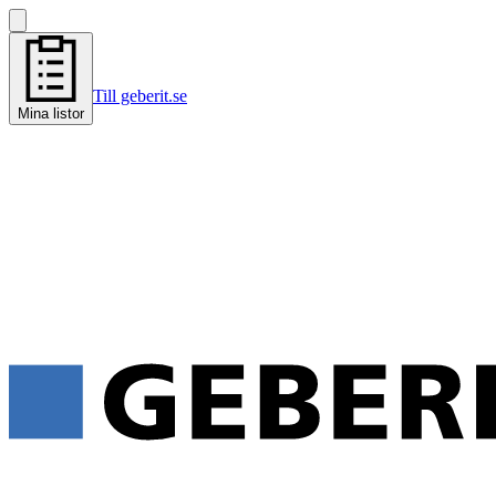
Till geberit.se
Mina listor