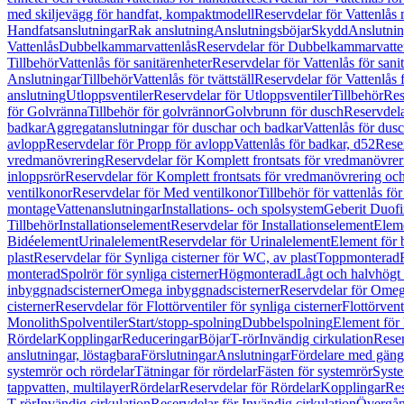
med skiljevägg för handfat, kompaktmodell
Reservdelar för Vattenlås
Handfatsanslutningar
Rak anslutning
Anslutningsböjar
Skydd
Anslutnin
Vattenlås
Dubbelkammarvattenlås
Reservdelar för Dubbelkammarvatte
Tillbehör
Vattenlås för sanitärenheter
Reservdelar för Vattenlås för sani
Anslutningar
Tillbehör
Vattenlås för tvättställ
Reservdelar för Vattenlås fö
anslutning
Utloppsventiler
Reservdelar för Utloppsventiler
Tillbehör
Res
för Golvränna
Tillbehör för golvrännor
Golvbrunn för dusch
Reservdela
badkar
Aggregatanslutningar för duschar och badkar
Vattenlås för dus
avlopp
Reservdelar för Propp för avlopp
Vattenlås för badkar, d52
Reser
vredmanövrering
Reservdelar för Komplett frontsats för vredmanövrer
inloppsrör
Reservdelar för Komplett frontsats för vredmanövrering och
ventilkonor
Reservdelar för Med ventilkonor
Tillbehör för vattenlås fö
montage
Vattenanslutningar
Installations- och spolsystem
Geberit Duof
Tillbehör
Installationselement
Reservdelar för Installationselement
Elem
Bidéelement
Urinalelement
Reservdelar för Urinalelement
Element för 
plast
Reservdelar för Synliga cisterner för WC, av plast
Toppmonterad
monterad
Spolrör för synliga cisterner
Högmonterad
Lågt och halvhögt
inbyggnadscisterner
Omega inbyggnadscisterner
Reservdelar för Omeg
cisterner
Reservdelar för Flottörventiler för synliga cisterner
Flottörvent
Monolith
Spolventiler
Start/stopp-spolning
Dubbelspolning
Element för 
Rördelar
Kopplingar
Reduceringar
Böjar
T-rör
Invändig cirkulation
Reser
anslutningar, löstagbara
Förslutningar
Anslutningar
Fördelare med gäng
systemrör och rördelar
Tätningar för rördelar
Fästen för systemrör
Syst
tappvatten, multilayer
Rördelar
Reservdelar för Rördelar
Kopplingar
Res
T-rör
Invändig cirkulation
Reservdelar för Invändig cirkulation
Övergång