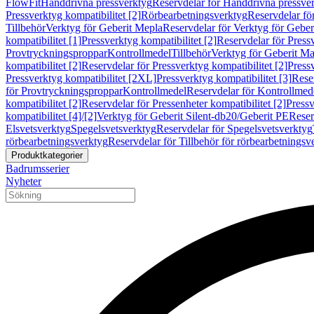
FlowFit
Handdrivna pressverktyg
Reservdelar för Handdrivna pressve
Pressverktyg kompatibilitet [2]
Rörbearbetningsverktyg
Reservdelar fö
Tillbehör
Verktyg för Geberit Mepla
Reservdelar för Verktyg för Geber
kompatibilitet [1]
Pressverktyg kompatibilitet [2]
Reservdelar för Pressv
Provtryckningsproppar
Kontrollmedel
Tillbehör
Verktyg för Geberit Ma
kompatibilitet [2]
Reservdelar för Pressverktyg kompatibilitet [2]
Pressv
Pressverktyg kompatibilitet [2XL]
Pressverktyg kompatibilitet [3]
Reser
för Provtryckningsproppar
Kontrollmedel
Reservdelar för Kontrollmed
kompatibilitet [2]
Reservdelar för Pressenheter kompatibilitet [2]
Pressv
kompatibilitet [4]/[2]
Verktyg för Geberit Silent-db20/Geberit PE
Reser
Elsvetsverktyg
Spegelsvetsverktyg
Reservdelar för Spegelsvetsverktyg
rörbearbetningsverktyg
Reservdelar för Tillbehör för rörbearbetningsv
Produktkategorier
Badrumsserier
Nyheter