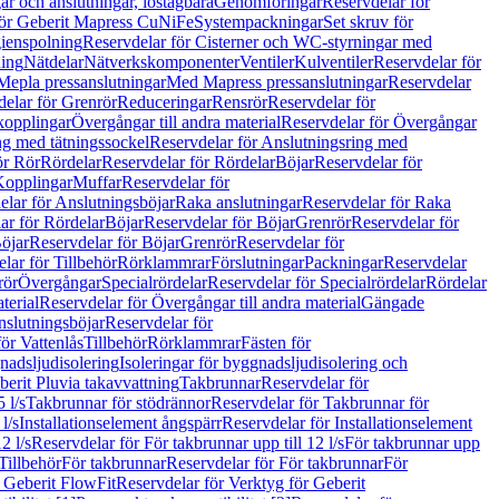
r och anslutningar, löstagbara
Genomföringar
Reservdelar för
för Geberit Mapress CuNiFe
Systempackningar
Set skruv för
ienspolning
Reservdelar för Cisterner och WC-styrningar med
ning
Nätdelar
Nätverkskomponenter
Ventiler
Kulventiler
Reservdelar för
Mepla pressanslutningar
Med Mapress pressanslutningar
Reservdelar
elar för Grenrör
Reduceringar
Rensrör
Reservdelar för
opplingar
Övergångar till andra material
Reservdelar för Övergångar
ng med tätningssockel
Reservdelar för Anslutningsring med
ör Rör
Rördelar
Reservdelar för Rördelar
Böjar
Reservdelar för
Kopplingar
Muffar
Reservdelar för
elar för Anslutningsböjar
Raka anslutningar
Reservdelar för Raka
ar för Rördelar
Böjar
Reservdelar för Böjar
Grenrör
Reservdelar för
öjar
Reservdelar för Böjar
Grenrör
Reservdelar för
lar för Tillbehör
Rörklammrar
Förslutningar
Packningar
Reservdelar
rör
Övergångar
Specialrördelar
Reservdelar för Specialrördelar
Rördelar
terial
Reservdelar för Övergångar till andra material
Gängade
slutningsböjar
Reservdelar för
ör Vattenlås
Tillbehör
Rörklammrar
Fästen för
gnadsljudisolering
Isoleringar för byggnadsljudisolering och
berit Pluvia takavvattning
Takbrunnar
Reservdelar för
 l/s
Takbrunnar för stödrännor
Reservdelar för Takbrunnar för
l/s
Installationselement ångspärr
Reservdelar för Installationselement
2 l/s
Reservdelar för För takbrunnar upp till 12 l/s
För takbrunnar upp
Tillbehör
För takbrunnar
Reservdelar för För takbrunnar
För
 Geberit FlowFit
Reservdelar för Verktyg för Geberit