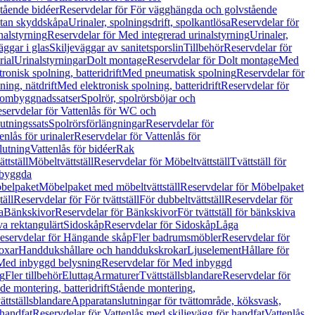
tående bidéer
Reservdelar för För vägghängda och golvstående
Utan skyddskåpa
Urinaler, spolningsdrift, spolkantlösa
Reservdelar för
nalstyrning
Reservdelar för Med integrerad urinalstyrning
Urinaler,
äggar i glas
Skiljeväggar av sanitetsporslin
Tillbehör
Reservdelar för
rial
Urinalstyrningar
Dolt montage
Reservdelar för Dolt montage
Med
onisk spolning, batteridrift
Med pneumatisk spolning
Reservdelar för
ing, nätdrift
Med elektronisk spolning, batteridrift
Reservdelar för
h ombyggnadssatser
Spolrör, spolrörsböjar och
servdelar för Vattenlås för WC och
utningssats
Spolrörsförlängningar
Reservdelar för
enlås för urinaler
Reservdelar för Vattenlås för
lutning
Vattenlås för bidéer
Rak
ttställ
Möbeltvättställ
Reservdelar för Möbeltvättställ
Tvättställ för
nbyggda
belpaket
Möbelpaket med möbeltvättställ
Reservdelar för Möbelpaket
täll
Reservdelar för För tvättställ
För dubbeltvättställ
Reservdelar för
a
Bänkskivor
Reservdelar för Bänkskivor
För tvättställ för bänkskiva
va rektangulärt
Sidoskåp
Reservdelar för Sidoskåp
Låga
eservdelar för Hängande skåp
Fler badrumsmöbler
Reservdelar för
oxar
Handdukshållare och handdukskrokar
Ljuselement
Hållare för
Med inbyggd belysning
Reservdelar för Med inbyggd
g
Fler tillbehör
Eluttag
Armaturer
Tvättställsblandare
Reservdelar för
de montering, batteridrift
Stående montering,
ättställsblandare
Apparatanslutningar för tvättområde, köksvask,
 handfat
Reservdelar för Vattenlås med skiljevägg för handfat
Vattenlås