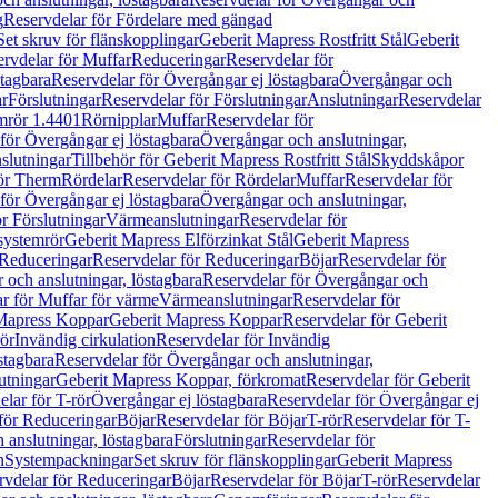
g
Reservdelar för Fördelare med gängad
Set skruv för flänskopplingar
Geberit Mapress Rostfritt Stål
Geberit
rvdelar för Muffar
Reduceringar
Reservdelar för
tagbara
Reservdelar för Övergångar ej löstagbara
Övergångar och
r
Förslutningar
Reservdelar för Förslutningar
Anslutningar
Reservdelar
mrör 1.4401
Rörnipplar
Muffar
Reservdelar för
för Övergångar ej löstagbara
Övergångar och anslutningar,
slutningar
Tillbehör för Geberit Mapress Rostfritt Stål
Skyddskåpor
ör Therm
Rördelar
Reservdelar för Rördelar
Muffar
Reservdelar för
för Övergångar ej löstagbara
Övergångar och anslutningar,
r Förslutningar
Värmeanslutningar
Reservdelar för
 systemrör
Geberit Mapress Elförzinkat Stål
Geberit Mapress
Reduceringar
Reservdelar för Reduceringar
Böjar
Reservdelar för
och anslutningar, löstagbara
Reservdelar för Övergångar och
r för Muffar för värme
Värmeanslutningar
Reservdelar för
Mapress Koppar
Geberit Mapress Koppar
Reservdelar för Geberit
rör
Invändig cirkulation
Reservdelar för Invändig
stagbara
Reservdelar för Övergångar och anslutningar,
utningar
Geberit Mapress Koppar, förkromat
Reservdelar för Geberit
lar för T-rör
Övergångar ej löstagbara
Reservdelar för Övergångar ej
för Reduceringar
Böjar
Reservdelar för Böjar
T-rör
Reservdelar för T-
 anslutningar, löstagbara
Förslutningar
Reservdelar för
n
Systempackningar
Set skruv för flänskopplingar
Geberit Mapress
rvdelar för Reduceringar
Böjar
Reservdelar för Böjar
T-rör
Reservdelar