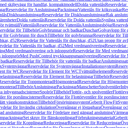
 med skiljevägg för handfat, kompaktmodell
Dolda vattenlås
Reservdelar 
gar
Reservdelar för Anslutningar
Packningar
Vattenlås för köksvaskar
Res
nlås
Diskhoanslutningar
Reservdelar för Diskhoanslutningar
Rak anslutn
tärenheter
Dolda vattenlås
Reservdelar för Dolda vattenlås
Synliga vatten
r tvättställ
Vattenlås
Reservdelar för Vattenlås
Anslutningsböjar
Reservde
ervdelar för Tillbehör
Golvbrunnar och badkar
Duschar
Golvavlopp för 
r för Golvbrunn för dusch
Tillbehör för golvbrunnar
Reservdelar för Til
chkar, d52
Reservdelar för Vattenlås för duschkar, d52
Utan propp för av
vdelar för Vattenlås för badkar, d52
Med vredmanövrering
Reservdelar
ing
Med vredmanövrering och inloppsrör
Reservdelar för Med vredmanö
 inloppsrör
Med PushControl tryckknappsmanövrering
Reservdelar för
r badkar
Reservdelar för Tillbehör för vattenlås för badkar
Anslutningssat
ix
Systemväggar
Reservdelar för Systemväggar
Installationssystem
Reservd
ent för WC
Reservdelar för Element för WC
Tvättställselement
Reservdel
belastningar
Reservdelar för Element för belastningar
Tillbehör
Reservdela
Reservdelar för Toppmonterad
Högmonterad
Reservdelar för Högmonte
 monterad
Tillbehör
Anslutningar
Packningar
Manschetter
Spolventiler
Inb
a inbyggnadscisterner
Spolrör
Tillbehör
Flottör- och spolventiler
Flottörve
iler för porslinscisterner
Reservdelar för Flottörventiler för porslinscister
lätt väggkonstruktion
Tillbehör
Försörjningssystem
Geberit FlowFit
Syst
vdelar för Invändig cirkulation
Övergångar ej löstagbara
Övergångar och
ad anslutning
Reservdelar för Fördelare med gängad anslutning
Värmean
empackningar
Set skruv för flänskopplingar
Förbrukningsmaterial
Geberit
ervdelar för Kopplingar
Reduceringar
Reservdelar för Reduceringar
Öve
ar ej löstagbara
Reservdelar för Övergångar ej löstagbara
Övergångar o