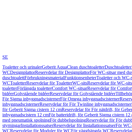
SE
Toaletter och urinaler
Geberit AquaClean duschtoaletter
Duschtoaletter
WC
Designplattor
Reservdelar för Designplattor
För WC-sitsar med du
duschtoalett
Förbrukningsmaterial
Funktionsenheter
Toaletter och WC-s
WC
Toaletter
Reservdelar för Toaletter
WC-sits
Reservdelar för WC-sits
toaletter
Förlängda toaletter
Comfort WC-sitsar
Reservdelar för Comfor
bidéer
Golvstående bidéer
Reservdelar för Golvstående bidéer
Tillbehö
För Sigma inbyggnadscisterner
För Omega inbyggnadscisterner
Reserv
inbyggnadscisterner
Reservdelar för För Twinline inbyggnadscisterner
för Geberit Sigma cistern 12 cm
Reservdelar för För nätdrift, för Gebe
inbyggnadscistern 12 cm
För batteridrift, för Geberit Sigma cistern 12
med pneumatisk spolning
För dubbelspolning
Reservdelar för För dub
styrningar
Installationssatser
Reservdelar för Installationssatser
För WC-s
WC
Reservdelar för Moduler för WC
För vägghängda WC
Reservdela