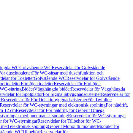
hängda WC
Golvstående WC
Reservdelar för Golvstående
För duschtoaletter
För WC-sitsar med duschfunktion och
delar för Toaletter
Golvstående WC
Reservdelar för Golvstående
rt toaletter
Förhöjda toaletter
Reservdelar för Förhöjda
 WC-sittring
Bidéer
Vägghängda bidéer
Reservdelar för Vägghängda
rvdelar för Spolplattor
För Sigma inbyggnadscisterner
Reservdelar för
r
Reservdelar för För Delta inbyggnadscisterner
För Twinline
Reservdelar för WC-styrningar med elektronisk spolning
För nätdrift,
ern 12 cm
Reservdelar för För nätdrift, för Geberit Omega
tyrningar med pneumatisk spolning
Reservdelar för WC-styrningar
ör för WC-styrningar
Reservdelar för Tillbehör för WC-
 med elektronisk spolning
Geberit Monolith moduler
Moduler för
vstående WC
Tillbehör
Reservdelar för