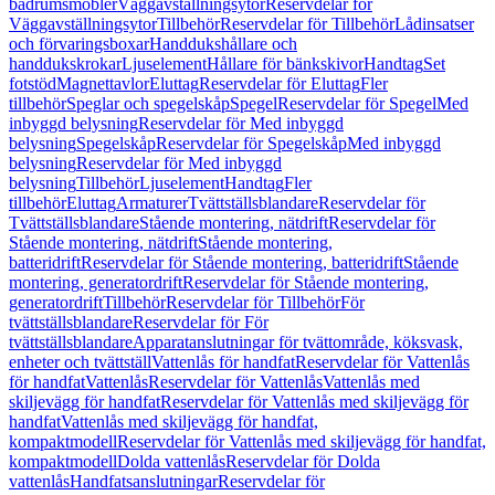
badrumsmöbler
Väggavställningsytor
Reservdelar för
Väggavställningsytor
Tillbehör
Reservdelar för Tillbehör
Lådinsatser
och förvaringsboxar
Handdukshållare och
handdukskrokar
Ljuselement
Hållare för bänkskivor
Handtag
Set
fotstöd
Magnettavlor
Eluttag
Reservdelar för Eluttag
Fler
tillbehör
Speglar och spegelskåp
Spegel
Reservdelar för Spegel
Med
inbyggd belysning
Reservdelar för Med inbyggd
belysning
Spegelskåp
Reservdelar för Spegelskåp
Med inbyggd
belysning
Reservdelar för Med inbyggd
belysning
Tillbehör
Ljuselement
Handtag
Fler
tillbehör
Eluttag
Armaturer
Tvättställsblandare
Reservdelar för
Tvättställsblandare
Stående montering, nätdrift
Reservdelar för
Stående montering, nätdrift
Stående montering,
batteridrift
Reservdelar för Stående montering, batteridrift
Stående
montering, generatordrift
Reservdelar för Stående montering,
generatordrift
Tillbehör
Reservdelar för Tillbehör
För
tvättställsblandare
Reservdelar för För
tvättställsblandare
Apparatanslutningar för tvättområde, köksvask,
enheter och tvättställ
Vattenlås för handfat
Reservdelar för Vattenlås
för handfat
Vattenlås
Reservdelar för Vattenlås
Vattenlås med
skiljevägg för handfat
Reservdelar för Vattenlås med skiljevägg för
handfat
Vattenlås med skiljevägg för handfat,
kompaktmodell
Reservdelar för Vattenlås med skiljevägg för handfat,
kompaktmodell
Dolda vattenlås
Reservdelar för Dolda
vattenlås
Handfatsanslutningar
Reservdelar för