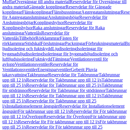
Muffar
Övergångar till andra material
Reservdelar för Övergångar till
andra material
Gängade kopplingar
Reservdelar för Gängade
kopplingar
Flänskopplingar
Flänsbussningar
Aggregatanslutningar
Rese
för Aggregatanslutningar
Anslutningsböjar
Reservdelar för
Anslutningsböjar
Kopplingshylsor
Reservdelar för
Kopplingshylsor
Raka anslutningar
Reservdelar för Raka
anslutningar
Vattenlås
Reservdelar för
Vattenlås
Tillbehör
Rörklammrar
Fästen för
rörklammrar
Stödskal
Förslutningar
Packningar
Förbrukningsmaterial
Br
ljudisolering och fuktskydd
Ljudisolering
Isoleringar för
byggnadsljudisolering
Isoleringar för byggnadsljudisolering och
luftljudsisolering
Fuktskydd
Tätningar
Ventilationsventil för
avlopp
Ventilationsventiler
Reservdelar för
Ventilationsventiler
Energisparventiler
Geberit Pluvia
takavvattning
Takbrunnar
Reservdelar för Takbrunnar
Takbrunnar
upp till 12 l/s
Reservdelar för Takbrunnar upp till 12 l/s
Takbrunnar
upp till 25 l/s
Reservdelar för Takbrunnar upp till 25 l/s
Takbrunnar
för stödrännor
Reservdelar för Takbrunnar för stödrännor
Takbrunnar
upp till 12 l/s
Reservdelar för Takbrunnar upp till 12 l/s
Takbrunnar
upp till 25 l/s
Reservdelar för Takbrunnar upp till 25
l/s
Installationselement ångspärr
Reservdelar för Installationselement
ångspärr
För takbrunnar upp till 12 l/s
Reservdelar för För takbrunnar
upp till 12 l/s
Överlopp
Reservdelar för Överlopp
För takbrunnar upp
till 12 l/s
Reservdelar för För takbrunnar upp till 12 l/s
För takbrunnar
upp till 25 l/s
Reservdelar för För takbrunnar upp till 25