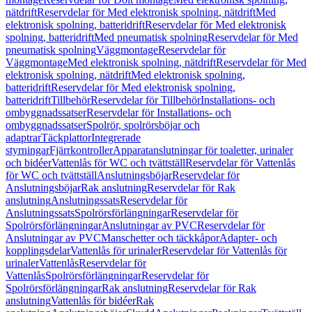
nätdrift
Reservdelar för Med elektronisk spolning, nätdrift
Med
elektronisk spolning, batteridrift
Reservdelar för Med elektronisk
spolning, batteridrift
Med pneumatisk spolning
Reservdelar för Med
pneumatisk spolning
Väggmontage
Reservdelar för
Väggmontage
Med elektronisk spolning, nätdrift
Reservdelar för Med
elektronisk spolning, nätdrift
Med elektronisk spolning,
batteridrift
Reservdelar för Med elektronisk spolning,
batteridrift
Tillbehör
Reservdelar för Tillbehör
Installations- och
ombyggnadssatser
Reservdelar för Installations- och
ombyggnadssatser
Spolrör, spolrörsböjar och
adaptrar
Täckplattor
Integrerade
styrningar
Fjärrkontroller
Apparatanslutningar för toaletter, urinaler
och bidéer
Vattenlås för WC och tvättställ
Reservdelar för Vattenlås
för WC och tvättställ
Anslutningsböjar
Reservdelar för
Anslutningsböjar
Rak anslutning
Reservdelar för Rak
anslutning
Anslutningssats
Reservdelar för
Anslutningssats
Spolrörsförlängningar
Reservdelar för
Spolrörsförlängningar
Anslutningar av PVC
Reservdelar för
Anslutningar av PVC
Manschetter och täckkåpor
Adapter- och
kopplingsdelar
Vattenlås för urinaler
Reservdelar för Vattenlås för
urinaler
Vattenlås
Reservdelar för
Vattenlås
Spolrörsförlängningar
Reservdelar för
Spolrörsförlängningar
Rak anslutning
Reservdelar för Rak
anslutning
Vattenlås för bidéer
Rak