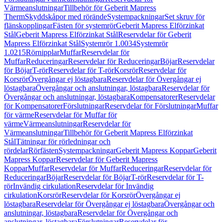
Värmeanslutningar
Tillbehör för Geberit Mapress
Therm
Skyddskåpor med rörände
Systempackningar
Set skruv för
flänskopplingar
Fästen för systemrör
Geberit Mapress Elförzinkat
Stål
Geberit Mapress Elförzinkat Stål
Reservdelar för Geberit
Mapress Elförzinkat Stål
Systemrör 1.0034
Systemrör
1.0215
Rörnipplar
Muffar
Reservdelar för
Muffar
Reduceringar
Reservdelar för Reduceringar
Böjar
Reservdelar
för Böjar
T-rör
Reservdelar för T-rör
Korsrör
Reservdelar för
Korsrör
Övergångar ej löstagbara
Reservdelar för Övergångar ej
löstagbara
Övergångar och anslutningar, löstagbara
Reservdelar för
Övergångar och anslutningar, löstagbara
Kompensatorer
Reservdelar
för Kompensatorer
Förslutningar
Reservdelar för Förslutningar
Muffar
för värme
Reservdelar för Muffar för
värme
Värmeanslutningar
Reservdelar för
Värmeanslutningar
Tillbehör för Geberit Mapress Elförzinkat
Stål
Tätningar för rörledningar och
rördelar
Rörfästen
Systempackningar
Geberit Mapress Koppar
Geberit
Mapress Koppar
Reservdelar för Geberit Mapress
Koppar
Muffar
Reservdelar för Muffar
Reduceringar
Reservdelar för
Reduceringar
Böjar
Reservdelar för Böjar
T-rör
Reservdelar för T-
rör
Invändig cirkulation
Reservdelar för Invändig
cirkulation
Korsrör
Reservdelar för Korsrör
Övergångar ej
löstagbara
Reservdelar för Övergångar ej löstagbara
Övergångar och
anslutningar, löstagbara
Reservdelar för Övergångar och
anslutningar, löstagbara
Förslutningar
Reservdelar för