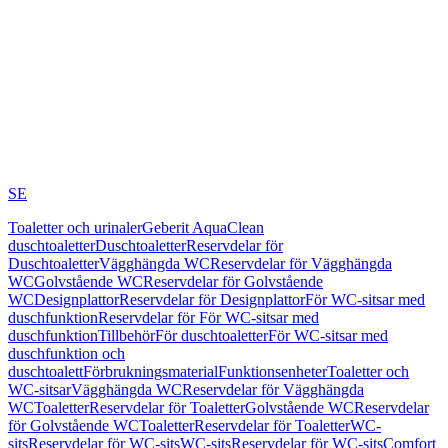
SE
Toaletter och urinaler
Geberit AquaClean
duschtoaletter
Duschtoaletter
Reservdelar för
Duschtoaletter
Vägghängda WC
Reservdelar för Vägghängda
WC
Golvstående WC
Reservdelar för Golvstående
WC
Designplattor
Reservdelar för Designplattor
För WC-sitsar med
duschfunktion
Reservdelar för För WC-sitsar med
duschfunktion
Tillbehör
För duschtoaletter
För WC-sitsar med
duschfunktion och
duschtoalett
Förbrukningsmaterial
Funktionsenheter
Toaletter och
WC-sitsar
Vägghängda WC
Reservdelar för Vägghängda
WC
Toaletter
Reservdelar för Toaletter
Golvstående WC
Reservdelar
för Golvstående WC
Toaletter
Reservdelar för Toaletter
WC-
sits
Reservdelar för WC-sits
WC-sits
Reservdelar för WC-sits
Comfort