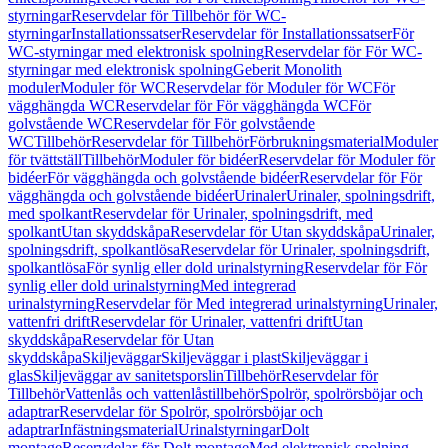
styrningar
Reservdelar för Tillbehör för WC-
styrningar
Installationssatser
Reservdelar för Installationssatser
För
WC-styrningar med elektronisk spolning
Reservdelar för För WC-
styrningar med elektronisk spolning
Geberit Monolith
moduler
Moduler för WC
Reservdelar för Moduler för WC
För
vägghängda WC
Reservdelar för För vägghängda WC
För
golvstående WC
Reservdelar för För golvstående
WC
Tillbehör
Reservdelar för Tillbehör
Förbrukningsmaterial
Moduler
för tvättställ
Tillbehör
Moduler för bidéer
Reservdelar för Moduler för
bidéer
För vägghängda och golvstående bidéer
Reservdelar för För
vägghängda och golvstående bidéer
Urinaler
Urinaler, spolningsdrift,
med spolkant
Reservdelar för Urinaler, spolningsdrift, med
spolkant
Utan skyddskåpa
Reservdelar för Utan skyddskåpa
Urinaler,
spolningsdrift, spolkantlösa
Reservdelar för Urinaler, spolningsdrift,
spolkantlösa
För synlig eller dold urinalstyrning
Reservdelar för För
synlig eller dold urinalstyrning
Med integrerad
urinalstyrning
Reservdelar för Med integrerad urinalstyrning
Urinaler,
vattenfri drift
Reservdelar för Urinaler, vattenfri drift
Utan
skyddskåpa
Reservdelar för Utan
skyddskåpa
Skiljeväggar
Skiljeväggar i plast
Skiljeväggar i
glas
Skiljeväggar av sanitetsporslin
Tillbehör
Reservdelar för
Tillbehör
Vattenlås och vattenlåstillbehör
Spolrör, spolrörsböjar och
adaptrar
Reservdelar för Spolrör, spolrörsböjar och
adaptrar
Infästningsmaterial
Urinalstyrningar
Dolt
montage
Reservdelar för Dolt montage
Med elektronisk spolning,