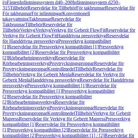
l/s
Fästen
Infästningssystem d40–200
Infästningssystem d250–
315
Tillbehör
Reservdelar för Tillbehör
För takbrunnar
Reservdelar för
För takbrunnar
För infästningar
Konventionell
takavvattning
Takbrunnar
Reservdelar för
Takbrunnar
Tillbehör
Reservdelar för
Tillbehör
Verktyg
Verktyg
Verktyg för Geberit FlowFit
Reservdelar för
Verktyg för Geberit FlowFit
Handdrivna pressverktyg
Reservdelar
för Handdrivna pressverktyg
Pressverktyg kompatibilitet
[1]
Reservdelar för Pressverktyg kompatibilitet [1]
Pressverktyg
kompatibilitet [2]
Reservdelar för Pressverktyg kompatibilitet
[2]
Rörbearbetningsverktyg
Reservdelar för
Rörbearbetningsverktyg
Provtryckningsproppar
Reservdelar för
Provtryckningsproppar
Kontrollmedel
Tillbehör
Reservdelar för
Tillbehör
Verktyg för Geberit Mepla
Reservdelar för Verktyg för
Geberit Mepla
Handdrivna pressverktyg
Reservdelar för Handdrivna
pressverktyg
Pressverktyg kompatibilitet [1]
Reservdelar för
Pressverktyg kompatibilitet [1]
Pressverktyg kompatibilitet
[2]
Reservdelar för Pressverktyg kompatibilitet
[2]
Rörbearbetningsverktyg
Reservdelar för
Rörbearbetningsverktyg
Provtryckningsproppar
Reservdelar för
Provtryckningsproppar
Kontrollmedel
Tillbehör
Verktyg för Geberit
Mapress
Reservdelar för Verktyg för Geberit Mapress
Pressverktyg
kompatibilitet [1]
Reservdelar för Pressverktyg kompatibilitet
[1]
Pressverktyg kompatibilitet [2]
Reservdelar för Pressverktyg
kompatibilitet [2]
Pressverktyg kompatibilitet [1] / [2]
Reservdelar för