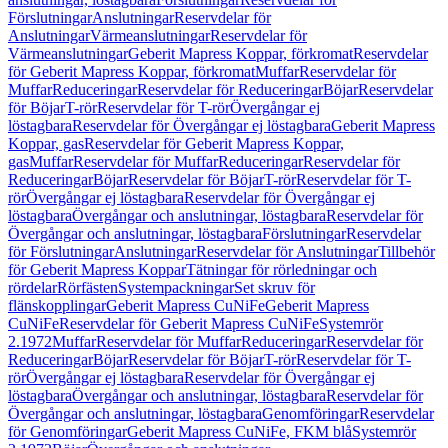
Förslutningar
Anslutningar
Reservdelar för
Anslutningar
Värmeanslutningar
Reservdelar för
Värmeanslutningar
Geberit Mapress Koppar, förkromat
Reservdelar
för Geberit Mapress Koppar, förkromat
Muffar
Reservdelar för
Muffar
Reduceringar
Reservdelar för Reduceringar
Böjar
Reservdelar
för Böjar
T-rör
Reservdelar för T-rör
Övergångar ej
löstagbara
Reservdelar för Övergångar ej löstagbara
Geberit Mapress
Koppar, gas
Reservdelar för Geberit Mapress Koppar,
gas
Muffar
Reservdelar för Muffar
Reduceringar
Reservdelar för
Reduceringar
Böjar
Reservdelar för Böjar
T-rör
Reservdelar för T-
rör
Övergångar ej löstagbara
Reservdelar för Övergångar ej
löstagbara
Övergångar och anslutningar, löstagbara
Reservdelar för
Övergångar och anslutningar, löstagbara
Förslutningar
Reservdelar
för Förslutningar
Anslutningar
Reservdelar för Anslutningar
Tillbehör
för Geberit Mapress Koppar
Tätningar för rörledningar och
rördelar
Rörfästen
Systempackningar
Set skruv för
flänskopplingar
Geberit Mapress CuNiFe
Geberit Mapress
CuNiFe
Reservdelar för Geberit Mapress CuNiFe
Systemrör
2.1972
Muffar
Reservdelar för Muffar
Reduceringar
Reservdelar för
Reduceringar
Böjar
Reservdelar för Böjar
T-rör
Reservdelar för T-
rör
Övergångar ej löstagbara
Reservdelar för Övergångar ej
löstagbara
Övergångar och anslutningar, löstagbara
Reservdelar för
Övergångar och anslutningar, löstagbara
Genomföringar
Reservdelar
för Genomföringar
Geberit Mapress CuNiFe, FKM blå
Systemrör