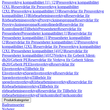
Pressverktyg kompatibilitet [1] / [2]
Pressverktyg kompatibilitet
[2XL]
Reservdelar för Pressverktyg kompatibilitet
[2XL]
Pressverktyg kompatibilitet [3]
Reservdelar för Pressverktyg
kompatibilitet [3]
Rörbearbetningsverktyg
Reservdelar för
Rörbearbetningsverktyg
Provtryckningsproppar
Reservdelar för
Provtryckningsproppar
Kontrollmedel
Reservdelar för
Kontrollmedel
Tillbehör
Pressenheter
Reservdelar för
Pressenheter
Pressenheter kompatibilitet [1]
Reservdelar för
Pressenheter kompatibilitet [1]
Pressenheter kompatibilitet
[2]
Reservdelar för Pressenheter kompatibilitet [2]
Pressverktyg
kompatibilitet [2XL]
Reservdelar för Pressverktyg kompatibilitet
[2XL]
Pressenheter kompatibilitet [4]/[2]
Reservdelar för
Pressenheter kompatibilitet [4]/[2]
Verktyg för Geberit Silent-
db20/Geberit PE
Reservdelar för Verktyg för Geberit Silent-
db20/Geberit PE
Elsvetsverktyg
Reservdelar för
Elsvetsverktyg
Tillbehör för
Elsvetsverktyg
Spegelsvetsverktyg
Reservdelar för
Spegelsvetsverktyg
Tillbehör för
spegelsvetsverktyg
Rörbearbetningsverktyg
Reservdelar för
Rörbearbetningsverktyg
Tillbehör för
rörbearbetningsverktyg
Reservdelar för Tillbehör för
rörbearbetningsverktyg
Fjärrkontroller
Fjärrkontroller
Produktkategorier
Badrumsserier
Nyheter