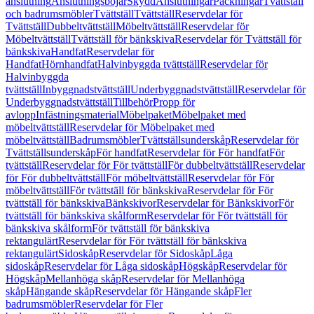
anslutning
Anslutningsböjar
Skydd
Anslutningar
Packningar
Tvättställ
och badrumsmöbler
Tvättställ
Tvättställ
Reservdelar för
Tvättställ
Dubbeltvättställ
Möbeltvättställ
Reservdelar för
Möbeltvättställ
Tvättställ för bänkskiva
Reservdelar för Tvättställ för
bänkskiva
Handfat
Reservdelar för
Handfat
Hörnhandfat
Halvinbyggda tvättställ
Reservdelar för
Halvinbyggda
tvättställ
Inbyggnadstvättställ
Underbyggnadstvättställ
Reservdelar för
Underbyggnadstvättställ
Tillbehör
Propp för
avlopp
Infästningsmaterial
Möbelpaket
Möbelpaket med
möbeltvättställ
Reservdelar för Möbelpaket med
möbeltvättställ
Badrumsmöbler
Tvättställsunderskåp
Reservdelar för
Tvättställsunderskåp
För handfat
Reservdelar för För handfat
För
tvättställ
Reservdelar för För tvättställ
För dubbeltvättställ
Reservdelar
för För dubbeltvättställ
För möbeltvättställ
Reservdelar för För
möbeltvättställ
För tvättställ för bänkskiva
Reservdelar för För
tvättställ för bänkskiva
Bänkskivor
Reservdelar för Bänkskivor
För
tvättställ för bänkskiva skålform
Reservdelar för För tvättställ för
bänkskiva skålform
För tvättställ för bänkskiva
rektangulärt
Reservdelar för För tvättställ för bänkskiva
rektangulärt
Sidoskåp
Reservdelar för Sidoskåp
Låga
sidoskåp
Reservdelar för Låga sidoskåp
Högskåp
Reservdelar för
Högskåp
Mellanhöga skåp
Reservdelar för Mellanhöga
skåp
Hängande skåp
Reservdelar för Hängande skåp
Fler
badrumsmöbler
Reservdelar för Fler