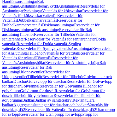
Handfatsanslutningar
Rak
anslutning
Anslutningsböjar
Skydd
Anslutningar
Reservdelar för
Anslutningar
Packningar
Vattenlås för köksvaskar
Reservdelar för
Vattenlås för köksvaskar
Vattenlås
Reservdelar för
Vattenlås
Dubbelkammarvattenlås
Reservdelar för
Dubbelkammarvattenlås
Diskhoanslutningar
Reservdelar för
Diskhoanslutningar
Rak anslutning
Reservdelar för Rak
anslutning
Tillbehör
Reservdelar för Tillbehör
Vattenlås för
sanitärenheter
Reservdelar för Vattenlås för sanitärenheter
Dolda
vattenlås
Reservdelar för Dolda vattenlås
Synliga
vattenlås
Reservdelar för Synliga vattenlås
Anslutningar
Reservdelar
för Anslutningar
Tillbehör
Vattenlås för tvättställ
Reservdelar för
Vattenlås för tvättställ
Vattenlås
Reservdelar för
Vattenlås
Anslutningsböjar
Reservdelar för Anslutningsböjar
Rak
anslutning
Reservdelar för Rak
anslutning
Utloppsventiler
Reservdelar för
Utloppsventiler
Tillbehör
Reservdelar för Tillbehör
Golvbrunnar och
badkar
Duschar
Golvavlopp för duschar
Reservdelar för Golvavlopp
för duschar
Golvränna
Reservdelar för Golvränna
Tillbehör för
golvrännor
Golvbrunn för dusch
Reservdelar för Golvbrunn för
dusch
Tillbehör för golvbrunnar
Reservdelar för Tillbehör för
golvbrunnar
Badkar
Badkar av sanitetsakryl
Rektangulära
badkar
Aggregatanslutningar för duschar och badkar
Vattenlås för
duschkar, d52
Reservdelar för Vattenlås för duschkar, d52
Utan propp
för avlopp
Reservdelar för Utan propp för avlopp
Propp för