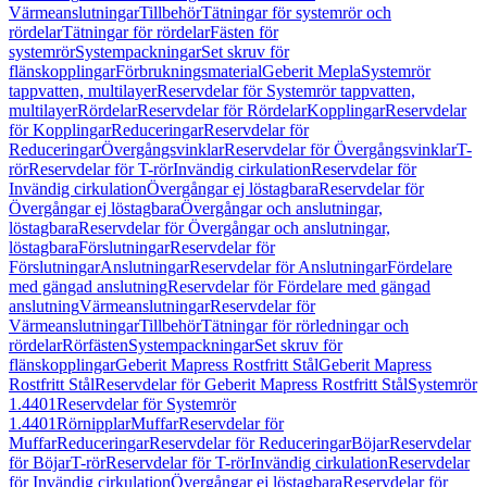
Värmeanslutningar
Tillbehör
Tätningar för systemrör och
rördelar
Tätningar för rördelar
Fästen för
systemrör
Systempackningar
Set skruv för
flänskopplingar
Förbrukningsmaterial
Geberit Mepla
Systemrör
tappvatten, multilayer
Reservdelar för Systemrör tappvatten,
multilayer
Rördelar
Reservdelar för Rördelar
Kopplingar
Reservdelar
för Kopplingar
Reduceringar
Reservdelar för
Reduceringar
Övergångsvinklar
Reservdelar för Övergångsvinklar
T-
rör
Reservdelar för T-rör
Invändig cirkulation
Reservdelar för
Invändig cirkulation
Övergångar ej löstagbara
Reservdelar för
Övergångar ej löstagbara
Övergångar och anslutningar,
löstagbara
Reservdelar för Övergångar och anslutningar,
löstagbara
Förslutningar
Reservdelar för
Förslutningar
Anslutningar
Reservdelar för Anslutningar
Fördelare
med gängad anslutning
Reservdelar för Fördelare med gängad
anslutning
Värmeanslutningar
Reservdelar för
Värmeanslutningar
Tillbehör
Tätningar för rörledningar och
rördelar
Rörfästen
Systempackningar
Set skruv för
flänskopplingar
Geberit Mapress Rostfritt Stål
Geberit Mapress
Rostfritt Stål
Reservdelar för Geberit Mapress Rostfritt Stål
Systemrör
1.4401
Reservdelar för Systemrör
1.4401
Rörnipplar
Muffar
Reservdelar för
Muffar
Reduceringar
Reservdelar för Reduceringar
Böjar
Reservdelar
för Böjar
T-rör
Reservdelar för T-rör
Invändig cirkulation
Reservdelar
för Invändig cirkulation
Övergångar ej löstagbara
Reservdelar för