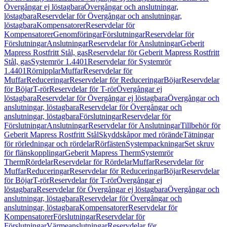
Övergångar ej löstagbara
Övergångar och anslutningar,
löstagbara
Reservdelar för Övergångar och anslutningar,
löstagbara
Kompensatorer
Reservdelar för
Kompensatorer
Genomföringar
Förslutningar
Reservdelar för
Förslutningar
Anslutningar
Reservdelar för Anslutningar
Geberit
Mapress Rostfritt Stål, gas
Reservdelar för Geberit Mapress Rostfritt
Stål, gas
Systemrör 1.4401
Reservdelar för Systemrör
1.4401
Rörnipplar
Muffar
Reservdelar för
Muffar
Reduceringar
Reservdelar för Reduceringar
Böjar
Reservdelar
för Böjar
T-rör
Reservdelar för T-rör
Övergångar ej
löstagbara
Reservdelar för Övergångar ej löstagbara
Övergångar och
anslutningar, löstagbara
Reservdelar för Övergångar och
anslutningar, löstagbara
Förslutningar
Reservdelar för
Förslutningar
Anslutningar
Reservdelar för Anslutningar
Tillbehör för
Geberit Mapress Rostfritt Stål
Skyddskåpor med rörände
Tätningar
för rörledningar och rördelar
Rörfästen
Systempackningar
Set skruv
för flänskopplingar
Geberit Mapress Therm
Systemrör
Therm
Rördelar
Reservdelar för Rördelar
Muffar
Reservdelar för
Muffar
Reduceringar
Reservdelar för Reduceringar
Böjar
Reservdelar
för Böjar
T-rör
Reservdelar för T-rör
Övergångar ej
löstagbara
Reservdelar för Övergångar ej löstagbara
Övergångar och
anslutningar, löstagbara
Reservdelar för Övergångar och
anslutningar, löstagbara
Kompensatorer
Reservdelar för
Kompensatorer
Förslutningar
Reservdelar för
Förslutningar
Värmeanslutningar
Reservdelar för