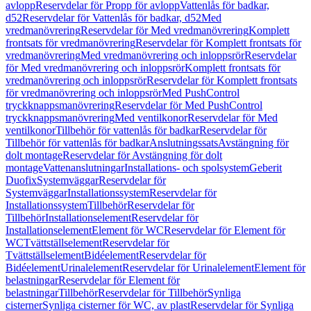
avlopp
Reservdelar för Propp för avlopp
Vattenlås för badkar,
d52
Reservdelar för Vattenlås för badkar, d52
Med
vredmanövrering
Reservdelar för Med vredmanövrering
Komplett
frontsats för vredmanövrering
Reservdelar för Komplett frontsats för
vredmanövrering
Med vredmanövrering och inloppsrör
Reservdelar
för Med vredmanövrering och inloppsrör
Komplett frontsats för
vredmanövrering och inloppsrör
Reservdelar för Komplett frontsats
för vredmanövrering och inloppsrör
Med PushControl
tryckknappsmanövrering
Reservdelar för Med PushControl
tryckknappsmanövrering
Med ventilkonor
Reservdelar för Med
ventilkonor
Tillbehör för vattenlås för badkar
Reservdelar för
Tillbehör för vattenlås för badkar
Anslutningssats
Avstängning för
dolt montage
Reservdelar för Avstängning för dolt
montage
Vattenanslutningar
Installations- och spolsystem
Geberit
Duofix
Systemväggar
Reservdelar för
Systemväggar
Installationssystem
Reservdelar för
Installationssystem
Tillbehör
Reservdelar för
Tillbehör
Installationselement
Reservdelar för
Installationselement
Element för WC
Reservdelar för Element för
WC
Tvättställselement
Reservdelar för
Tvättställselement
Bidéelement
Reservdelar för
Bidéelement
Urinalelement
Reservdelar för Urinalelement
Element för
belastningar
Reservdelar för Element för
belastningar
Tillbehör
Reservdelar för Tillbehör
Synliga
cisterner
Synliga cisterner för WC, av plast
Reservdelar för Synliga