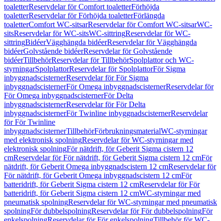
toaletter
Reservdelar för Comfort toaletter
Förhöjda
toaletter
Reservdelar för Förhöjda toaletter
Förlängda
toaletter
Comfort WC-sitsar
Reservdelar för Comfort WC-sitsar
WC-
sits
Reservdelar för WC-sits
WC-sittring
Reservdelar för WC-
sittring
Bidéer
Vägghängda bidéer
Reservdelar för Vägghängda
bidéer
Golvstående bidéer
Reservdelar för Golvstående
bidéer
Tillbehör
Reservdelar för Tillbehör
Spolplattor och WC-
styrningar
Spolplattor
Reservdelar för Spolplattor
För Sigma
inbyggnadscisterner
Reservdelar för För Sigma
inbyggnadscisterner
För Omega inbyggnadscisterner
Reservdelar för
För Omega inbyggnadscisterner
För Delta
inbyggnadscisterner
Reservdelar för För Delta
inbyggnadscisterner
För Twinline inbyggnadscisterner
Reservdelar
för För Twinline
inbyggnadscisterner
Tillbehör
Förbrukningsmaterial
WC-styrningar
med elektronisk spolning
Reservdelar för WC-styrningar med
elektronisk spolning
För nätdrift, för Geberit Sigma cistern 12
cm
Reservdelar för För nätdrift, för Geberit Sigma cistern 12 cm
För
nätdrift, för Geberit Omega inbyggnadscistern 12 cm
Reservdelar för
För nätdrift, för Geberit Omega inbyggnadscistern 12 cm
För
batteridrift, för Geberit Sigma cistern 12 cm
Reservdelar för För
batteridrift, för Geberit Sigma cistern 12 cm
WC-styrningar med
pneumatisk spolning
Reservdelar för WC-styrningar med pneumatisk
spolning
För dubbelspolning
Reservdelar för För dubbelspolning
För
enkelspolning
Reservdelar för För enkelspolning
Tillbehör för WC-