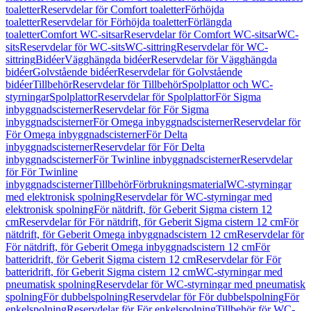
toaletter
Reservdelar för Comfort toaletter
Förhöjda
toaletter
Reservdelar för Förhöjda toaletter
Förlängda
toaletter
Comfort WC-sitsar
Reservdelar för Comfort WC-sitsar
WC-
sits
Reservdelar för WC-sits
WC-sittring
Reservdelar för WC-
sittring
Bidéer
Vägghängda bidéer
Reservdelar för Vägghängda
bidéer
Golvstående bidéer
Reservdelar för Golvstående
bidéer
Tillbehör
Reservdelar för Tillbehör
Spolplattor och WC-
styrningar
Spolplattor
Reservdelar för Spolplattor
För Sigma
inbyggnadscisterner
Reservdelar för För Sigma
inbyggnadscisterner
För Omega inbyggnadscisterner
Reservdelar för
För Omega inbyggnadscisterner
För Delta
inbyggnadscisterner
Reservdelar för För Delta
inbyggnadscisterner
För Twinline inbyggnadscisterner
Reservdelar
för För Twinline
inbyggnadscisterner
Tillbehör
Förbrukningsmaterial
WC-styrningar
med elektronisk spolning
Reservdelar för WC-styrningar med
elektronisk spolning
För nätdrift, för Geberit Sigma cistern 12
cm
Reservdelar för För nätdrift, för Geberit Sigma cistern 12 cm
För
nätdrift, för Geberit Omega inbyggnadscistern 12 cm
Reservdelar för
För nätdrift, för Geberit Omega inbyggnadscistern 12 cm
För
batteridrift, för Geberit Sigma cistern 12 cm
Reservdelar för För
batteridrift, för Geberit Sigma cistern 12 cm
WC-styrningar med
pneumatisk spolning
Reservdelar för WC-styrningar med pneumatisk
spolning
För dubbelspolning
Reservdelar för För dubbelspolning
För
enkelspolning
Reservdelar för För enkelspolning
Tillbehör för WC-