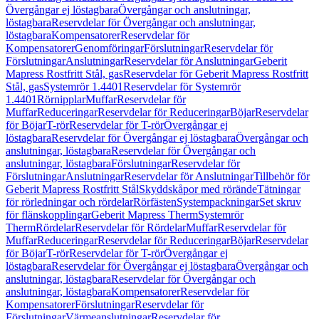
Övergångar ej löstagbara
Övergångar och anslutningar,
löstagbara
Reservdelar för Övergångar och anslutningar,
löstagbara
Kompensatorer
Reservdelar för
Kompensatorer
Genomföringar
Förslutningar
Reservdelar för
Förslutningar
Anslutningar
Reservdelar för Anslutningar
Geberit
Mapress Rostfritt Stål, gas
Reservdelar för Geberit Mapress Rostfritt
Stål, gas
Systemrör 1.4401
Reservdelar för Systemrör
1.4401
Rörnipplar
Muffar
Reservdelar för
Muffar
Reduceringar
Reservdelar för Reduceringar
Böjar
Reservdelar
för Böjar
T-rör
Reservdelar för T-rör
Övergångar ej
löstagbara
Reservdelar för Övergångar ej löstagbara
Övergångar och
anslutningar, löstagbara
Reservdelar för Övergångar och
anslutningar, löstagbara
Förslutningar
Reservdelar för
Förslutningar
Anslutningar
Reservdelar för Anslutningar
Tillbehör för
Geberit Mapress Rostfritt Stål
Skyddskåpor med rörände
Tätningar
för rörledningar och rördelar
Rörfästen
Systempackningar
Set skruv
för flänskopplingar
Geberit Mapress Therm
Systemrör
Therm
Rördelar
Reservdelar för Rördelar
Muffar
Reservdelar för
Muffar
Reduceringar
Reservdelar för Reduceringar
Böjar
Reservdelar
för Böjar
T-rör
Reservdelar för T-rör
Övergångar ej
löstagbara
Reservdelar för Övergångar ej löstagbara
Övergångar och
anslutningar, löstagbara
Reservdelar för Övergångar och
anslutningar, löstagbara
Kompensatorer
Reservdelar för
Kompensatorer
Förslutningar
Reservdelar för
Förslutningar
Värmeanslutningar
Reservdelar för