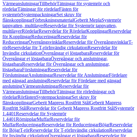
Värmeanslutningar
Tillbehör
Tätningar för systemrör och
rördelar
Tätningar för rördelar
Fästen för
systemrör
Systempackningar
Set skruv för
flänskopplingar
Förbrukningsmaterial
Geberit Mepla
Systemrör
tappvatten, multilayer
Reservdelar för Systemrör tappvatten,
multilayer
Rördelar
Reservdelar för Rördelar
Kopplingar
Reservdelar
för Kopplingar
Reduceringar
Reservdelar för
Reduceringar
Övergångsvinklar
Reservdelar för Övergångsvinklar
T-
rör
Reservdelar för T-rör
Invändig cirkulation
Reservdelar för
Invändig cirkulation
Övergångar ej löstagbara
Reservdelar för
Övergångar ej löstagbara
Övergångar och anslutningar,
löstagbara
Reservdelar för Övergångar och anslutningar,
löstagbara
Förslutningar
Reservdelar för
Förslutningar
Anslutningar
Reservdelar för Anslutningar
Fördelare
med gängad anslutning
Reservdelar för Fördelare med gängad
anslutning
Värmeanslutningar
Reservdelar för
Värmeanslutningar
Tillbehör
Tätningar för rörledningar och
rördelar
Rörfästen
Systempackningar
Set skruv för
flänskopplingar
Geberit Mapress Rostfritt Stål
Geberit Mapress
Rostfritt Stål
Reservdelar för Geberit Mapress Rostfritt Stål
Systemrör
1.4401
Reservdelar för Systemrör
1.4401
Rörnipplar
Muffar
Reservdelar för
Muffar
Reduceringar
Reservdelar för Reduceringar
Böjar
Reservdelar
för Böjar
T-rör
Reservdelar för T-rör
Invändig cirkulation
Reservdelar
för Invändig cirkulation
Övergångar ej löstagbara
Reservdelar för