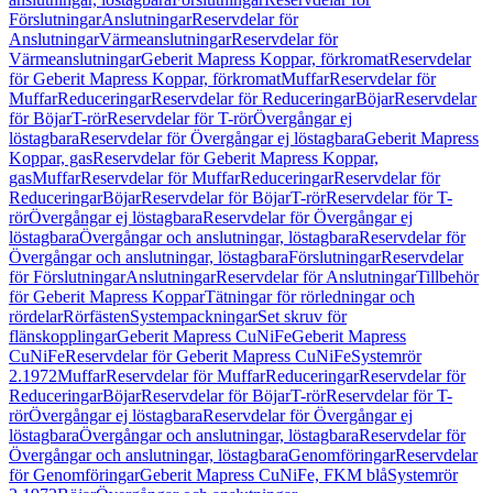
Förslutningar
Anslutningar
Reservdelar för
Anslutningar
Värmeanslutningar
Reservdelar för
Värmeanslutningar
Geberit Mapress Koppar, förkromat
Reservdelar
för Geberit Mapress Koppar, förkromat
Muffar
Reservdelar för
Muffar
Reduceringar
Reservdelar för Reduceringar
Böjar
Reservdelar
för Böjar
T-rör
Reservdelar för T-rör
Övergångar ej
löstagbara
Reservdelar för Övergångar ej löstagbara
Geberit Mapress
Koppar, gas
Reservdelar för Geberit Mapress Koppar,
gas
Muffar
Reservdelar för Muffar
Reduceringar
Reservdelar för
Reduceringar
Böjar
Reservdelar för Böjar
T-rör
Reservdelar för T-
rör
Övergångar ej löstagbara
Reservdelar för Övergångar ej
löstagbara
Övergångar och anslutningar, löstagbara
Reservdelar för
Övergångar och anslutningar, löstagbara
Förslutningar
Reservdelar
för Förslutningar
Anslutningar
Reservdelar för Anslutningar
Tillbehör
för Geberit Mapress Koppar
Tätningar för rörledningar och
rördelar
Rörfästen
Systempackningar
Set skruv för
flänskopplingar
Geberit Mapress CuNiFe
Geberit Mapress
CuNiFe
Reservdelar för Geberit Mapress CuNiFe
Systemrör
2.1972
Muffar
Reservdelar för Muffar
Reduceringar
Reservdelar för
Reduceringar
Böjar
Reservdelar för Böjar
T-rör
Reservdelar för T-
rör
Övergångar ej löstagbara
Reservdelar för Övergångar ej
löstagbara
Övergångar och anslutningar, löstagbara
Reservdelar för
Övergångar och anslutningar, löstagbara
Genomföringar
Reservdelar
för Genomföringar
Geberit Mapress CuNiFe, FKM blå
Systemrör