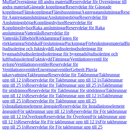
Muffar
Övergångar till andra material
Reservdelar för Övergångar till
andra material
Gängade kopplingar
Reservdelar för Gängade
kopplingar
Flänskopplingar
Flänsbussningar
Aggregatanslutningar
Rese
för Aggregatanslutningar
Anslutningsböjar
Reservdelar för
Anslutningsböjar
Kopplingshylsor
Reservdelar för
Kopplingshylsor
Raka anslutningar
Reservdelar för Raka
anslutningar
Vattenlås
Reservdelar för
Vattenlås
Tillbehör
Rörklammrar
Fästen för
rörklammrar
Stödskal
Förslutningar
Packningar
Förbrukningsmaterial
Br
ljudisolering och fuktskydd
Ljudisolering
Isoleringar för
byggnadsljudisolering
Isoleringar för byggnadsljudisolering och
luftljudsisolering
Fuktskydd
Tätningar
Ventilationsventil för
avlopp
Ventilationsventiler
Reservdelar för
Ventilationsventiler
Energisparventiler
Geberit Pluvia
takavvattning
Takbrunnar
Reservdelar för Takbrunnar
Takbrunnar
upp till 12 l/s
Reservdelar för Takbrunnar upp till 12 l/s
Takbrunnar
upp till 25 l/s
Reservdelar för Takbrunnar upp till 25 l/s
Takbrunnar
för stödrännor
Reservdelar för Takbrunnar för stödrännor
Takbrunnar
upp till 12 l/s
Reservdelar för Takbrunnar upp till 12 l/s
Takbrunnar
upp till 25 l/s
Reservdelar för Takbrunnar upp till 25
l/s
Installationselement ångspärr
Reservdelar för Installationselement
ångspärr
För takbrunnar upp till 12 l/s
Reservdelar för För takbrunnar
upp till 12 l/s
Överlopp
Reservdelar för Överlopp
För takbrunnar upp
till 12 l/s
Reservdelar för För takbrunnar upp till 12 l/s
För takbrunnar
upp till 25 l/s
Reservdelar för För takbrunnar upp till 25