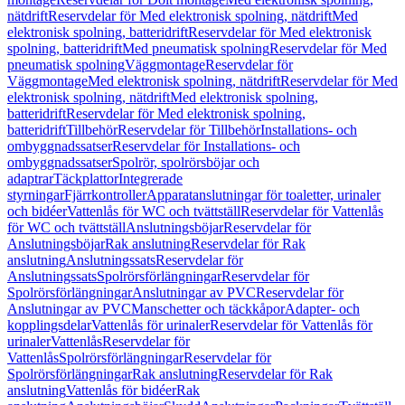
nätdrift
Reservdelar för Med elektronisk spolning, nätdrift
Med
elektronisk spolning, batteridrift
Reservdelar för Med elektronisk
spolning, batteridrift
Med pneumatisk spolning
Reservdelar för Med
pneumatisk spolning
Väggmontage
Reservdelar för
Väggmontage
Med elektronisk spolning, nätdrift
Reservdelar för Med
elektronisk spolning, nätdrift
Med elektronisk spolning,
batteridrift
Reservdelar för Med elektronisk spolning,
batteridrift
Tillbehör
Reservdelar för Tillbehör
Installations- och
ombyggnadssatser
Reservdelar för Installations- och
ombyggnadssatser
Spolrör, spolrörsböjar och
adaptrar
Täckplattor
Integrerade
styrningar
Fjärrkontroller
Apparatanslutningar för toaletter, urinaler
och bidéer
Vattenlås för WC och tvättställ
Reservdelar för Vattenlås
för WC och tvättställ
Anslutningsböjar
Reservdelar för
Anslutningsböjar
Rak anslutning
Reservdelar för Rak
anslutning
Anslutningssats
Reservdelar för
Anslutningssats
Spolrörsförlängningar
Reservdelar för
Spolrörsförlängningar
Anslutningar av PVC
Reservdelar för
Anslutningar av PVC
Manschetter och täckkåpor
Adapter- och
kopplingsdelar
Vattenlås för urinaler
Reservdelar för Vattenlås för
urinaler
Vattenlås
Reservdelar för
Vattenlås
Spolrörsförlängningar
Reservdelar för
Spolrörsförlängningar
Rak anslutning
Reservdelar för Rak
anslutning
Vattenlås för bidéer
Rak