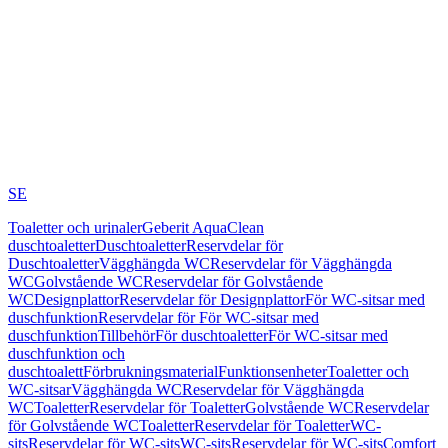
SE
Toaletter och urinaler
Geberit AquaClean
duschtoaletter
Duschtoaletter
Reservdelar för
Duschtoaletter
Vägghängda WC
Reservdelar för Vägghängda
WC
Golvstående WC
Reservdelar för Golvstående
WC
Designplattor
Reservdelar för Designplattor
För WC-sitsar med
duschfunktion
Reservdelar för För WC-sitsar med
duschfunktion
Tillbehör
För duschtoaletter
För WC-sitsar med
duschfunktion och
duschtoalett
Förbrukningsmaterial
Funktionsenheter
Toaletter och
WC-sitsar
Vägghängda WC
Reservdelar för Vägghängda
WC
Toaletter
Reservdelar för Toaletter
Golvstående WC
Reservdelar
för Golvstående WC
Toaletter
Reservdelar för Toaletter
WC-
sits
Reservdelar för WC-sits
WC-sits
Reservdelar för WC-sits
Comfort