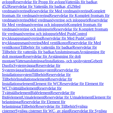
avlopp
Reservdelar för Propp för avlopp
Vattenlås för badkar,
d52
Reservdelar för Vattenlås för badkar, d52
Med
vredmanövrering
Reservdelar för Med vredmanövrering
Komplett
frontsats för vredmanövrering
Reservdelar för Komplett frontsats för
vredmanövrering
Med vredmanövrering och inloppsrör
Reservdelar
för Med vredmanövrering och inloppsrör
Komplett frontsats för
vredmanövrering och inloppsrör
Reservdelar för Komplett frontsats
för vredmanövrering och inloppsrör
Med PushControl
tryckknappsmanövrering
Reservdelar för Med PushControl
tryckknappsmanövrering
Med ventilkonor
Reservdelar för Med
ventilkonor
Tillbehör för vattenlås för badkar
Reservdelar för
Tillbehör för vattenlås för badkar
Anslutningssats
Avstängning för
dolt montage
Reservdelar för Avstängning för dolt
montage
Vattenanslutningar
Installations- och spolsystem
Geberit
Duofix
Systemväggar
Reservdelar för
Systemväggar
Installationssystem
Reservdelar för
Installationssystem
Tillbehör
Reservdelar för
Tillbehör
Installationselement
Reservdelar för
Installationselement
Element för WC
Reservdelar för Element för
WC
Tvättställselement
Reservdelar för
Tvättställselement
Bidéelement
Reservdelar för
Bidéelement
Urinalelement
Reservdelar för Urinalelement
Element för
belastningar
Reservdelar för Element för
belastningar
Tillbehör
Reservdelar för Tillbehör
Synliga
cisterner
Synliga cisterner för WC, av plast
Reservdelar för Synliga