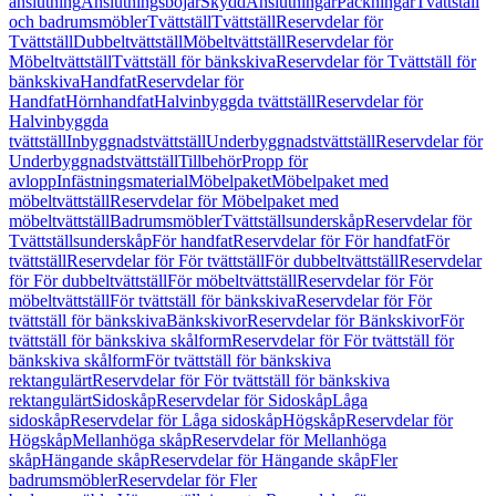
anslutning
Anslutningsböjar
Skydd
Anslutningar
Packningar
Tvättställ
och badrumsmöbler
Tvättställ
Tvättställ
Reservdelar för
Tvättställ
Dubbeltvättställ
Möbeltvättställ
Reservdelar för
Möbeltvättställ
Tvättställ för bänkskiva
Reservdelar för Tvättställ för
bänkskiva
Handfat
Reservdelar för
Handfat
Hörnhandfat
Halvinbyggda tvättställ
Reservdelar för
Halvinbyggda
tvättställ
Inbyggnadstvättställ
Underbyggnadstvättställ
Reservdelar för
Underbyggnadstvättställ
Tillbehör
Propp för
avlopp
Infästningsmaterial
Möbelpaket
Möbelpaket med
möbeltvättställ
Reservdelar för Möbelpaket med
möbeltvättställ
Badrumsmöbler
Tvättställsunderskåp
Reservdelar för
Tvättställsunderskåp
För handfat
Reservdelar för För handfat
För
tvättställ
Reservdelar för För tvättställ
För dubbeltvättställ
Reservdelar
för För dubbeltvättställ
För möbeltvättställ
Reservdelar för För
möbeltvättställ
För tvättställ för bänkskiva
Reservdelar för För
tvättställ för bänkskiva
Bänkskivor
Reservdelar för Bänkskivor
För
tvättställ för bänkskiva skålform
Reservdelar för För tvättställ för
bänkskiva skålform
För tvättställ för bänkskiva
rektangulärt
Reservdelar för För tvättställ för bänkskiva
rektangulärt
Sidoskåp
Reservdelar för Sidoskåp
Låga
sidoskåp
Reservdelar för Låga sidoskåp
Högskåp
Reservdelar för
Högskåp
Mellanhöga skåp
Reservdelar för Mellanhöga
skåp
Hängande skåp
Reservdelar för Hängande skåp
Fler
badrumsmöbler
Reservdelar för Fler