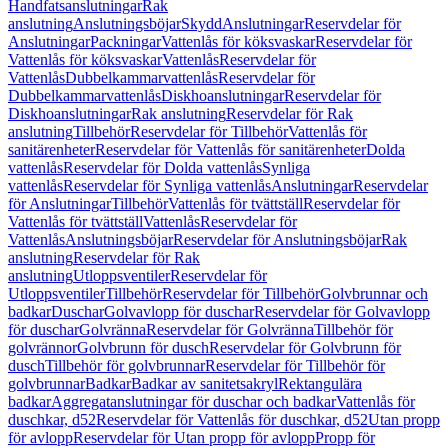
Handfatsanslutningar
Rak
anslutning
Anslutningsböjar
Skydd
Anslutningar
Reservdelar för
Anslutningar
Packningar
Vattenlås för köksvaskar
Reservdelar för
Vattenlås för köksvaskar
Vattenlås
Reservdelar för
Vattenlås
Dubbelkammarvattenlås
Reservdelar för
Dubbelkammarvattenlås
Diskhoanslutningar
Reservdelar för
Diskhoanslutningar
Rak anslutning
Reservdelar för Rak
anslutning
Tillbehör
Reservdelar för Tillbehör
Vattenlås för
sanitärenheter
Reservdelar för Vattenlås för sanitärenheter
Dolda
vattenlås
Reservdelar för Dolda vattenlås
Synliga
vattenlås
Reservdelar för Synliga vattenlås
Anslutningar
Reservdelar
för Anslutningar
Tillbehör
Vattenlås för tvättställ
Reservdelar för
Vattenlås för tvättställ
Vattenlås
Reservdelar för
Vattenlås
Anslutningsböjar
Reservdelar för Anslutningsböjar
Rak
anslutning
Reservdelar för Rak
anslutning
Utloppsventiler
Reservdelar för
Utloppsventiler
Tillbehör
Reservdelar för Tillbehör
Golvbrunnar och
badkar
Duschar
Golvavlopp för duschar
Reservdelar för Golvavlopp
för duschar
Golvränna
Reservdelar för Golvränna
Tillbehör för
golvrännor
Golvbrunn för dusch
Reservdelar för Golvbrunn för
dusch
Tillbehör för golvbrunnar
Reservdelar för Tillbehör för
golvbrunnar
Badkar
Badkar av sanitetsakryl
Rektangulära
badkar
Aggregatanslutningar för duschar och badkar
Vattenlås för
duschkar, d52
Reservdelar för Vattenlås för duschkar, d52
Utan propp
för avlopp
Reservdelar för Utan propp för avlopp
Propp för