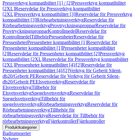
Pressverktyg kompatibilitet [1] / [2]
Pressverktyg kompatibilitet
[2XL]
Reservdelar för Pressverktyg kompatibilitet
[2XL]
Pressverktyg kompatibilitet [3]
Reservdelar för Pressverktyg
kompatibilitet [3]
Rörbearbetningsverktyg
Reservdelar för
Rörbearbetningsverktyg
Provtryckningsproppar
Reservdelar för
Provtryckningsproppar
Kontrollmedel
Reservdelar för
Kontrollmedel
Tillbehör
Pressenheter
Reservdelar för
Pressenheter
Pressenheter kompatibilitet [1]
Reservdelar för
Pressenheter kompatibilitet [1]
Pressenheter kompatibilitet
[2]
Reservdelar för Pressenheter kompatibilitet [2]
Pressverktyg
kompatibilitet [2XL]
Reservdelar för Pressverktyg kompatibilitet
[2XL]
Pressenheter kompatibilitet [4]/[2]
Reservdelar för
Pressenheter kompatibilitet [4]/[2]
Verktyg för Geberit Silent-
db20/Geberit PE
Reservdelar för Verktyg för Geberit Silent-
db20/Geberit PE
Elsvetsverktyg
Reservdelar för
Elsvetsverktyg
Tillbehör för
Elsvetsverktyg
Spegelsvetsverktyg
Reservdelar för
Spegelsvetsverktyg
Tillbehör för
spegelsvetsverktyg
Rörbearbetningsverktyg
Reservdelar för
Rörbearbetningsverktyg
Tillbehör för
rörbearbetningsverktyg
Reservdelar för Tillbehör för
rörbearbetningsverktyg
Fjärrkontroller
Fjärrkontroller
Produktkategorier
Badrumsserier
Nyheter