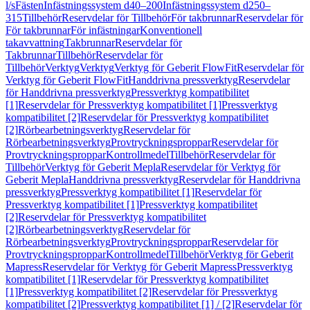
l/s
Fästen
Infästningssystem d40–200
Infästningssystem d250–
315
Tillbehör
Reservdelar för Tillbehör
För takbrunnar
Reservdelar för
För takbrunnar
För infästningar
Konventionell
takavvattning
Takbrunnar
Reservdelar för
Takbrunnar
Tillbehör
Reservdelar för
Tillbehör
Verktyg
Verktyg
Verktyg för Geberit FlowFit
Reservdelar för
Verktyg för Geberit FlowFit
Handdrivna pressverktyg
Reservdelar
för Handdrivna pressverktyg
Pressverktyg kompatibilitet
[1]
Reservdelar för Pressverktyg kompatibilitet [1]
Pressverktyg
kompatibilitet [2]
Reservdelar för Pressverktyg kompatibilitet
[2]
Rörbearbetningsverktyg
Reservdelar för
Rörbearbetningsverktyg
Provtryckningsproppar
Reservdelar för
Provtryckningsproppar
Kontrollmedel
Tillbehör
Reservdelar för
Tillbehör
Verktyg för Geberit Mepla
Reservdelar för Verktyg för
Geberit Mepla
Handdrivna pressverktyg
Reservdelar för Handdrivna
pressverktyg
Pressverktyg kompatibilitet [1]
Reservdelar för
Pressverktyg kompatibilitet [1]
Pressverktyg kompatibilitet
[2]
Reservdelar för Pressverktyg kompatibilitet
[2]
Rörbearbetningsverktyg
Reservdelar för
Rörbearbetningsverktyg
Provtryckningsproppar
Reservdelar för
Provtryckningsproppar
Kontrollmedel
Tillbehör
Verktyg för Geberit
Mapress
Reservdelar för Verktyg för Geberit Mapress
Pressverktyg
kompatibilitet [1]
Reservdelar för Pressverktyg kompatibilitet
[1]
Pressverktyg kompatibilitet [2]
Reservdelar för Pressverktyg
kompatibilitet [2]
Pressverktyg kompatibilitet [1] / [2]
Reservdelar för