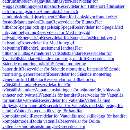
badrumsmöbler
Väggavställningsytor
Reservdelar för
Väggavställningsytor
Tillbehör
Reservdelar för Tillbehör
Lådinsatser
och förvaringsboxar
Handdukshållare och
handdukskrokar
Ljuselement
Hållare för bänkskivor
Handtag
Set
fotstöd
Magnettavlor
Eluttag
Reservdelar för Eluttag
Fler
tillbehör
Speglar och spegelskåp
Spegel
Reservdelar för Spegel
Med
inbyggd belysning
Reservdelar för Med inbyggd
belysning
Spegelskåp
Reservdelar för Spegelskåp
Med inbyggd
belysning
Reservdelar för Med inbyggd
belysning
Tillbehör
Ljuselement
Handtag
Fler
tillbehör
Eluttag
Armaturer
Tvättställsblandare
Reservdelar för
Tvättställsblandare
Stående montering, nätdrift
Reservdelar för
Stående montering, nätdrift
Stående montering,
batteridrift
Reservdelar för Stående montering, batteridrift
Stående
montering, generatordrift
Reservdelar för Stående montering,
generatordrift
Tillbehör
Reservdelar för Tillbehör
För
tvättställsblandare
Reservdelar för För
tvättställsblandare
Apparatanslutningar för tvättområde, köksvask,
enheter och tvättställ
Vattenlås för handfat
Reservdelar för Vattenlås
för handfat
Vattenlås
Reservdelar för Vattenlås
Vattenlås med
skiljevägg för handfat
Reservdelar för Vattenlås med skiljevägg för
handfat
Vattenlås med skiljevägg för handfat,
kompaktmodell
Reservdelar för Vattenlås med skiljevägg för handfat,
kompaktmodell
Dolda vattenlås
Reservdelar för Dolda
vattenlås
Handfatsanslutningar
Reservdelar för