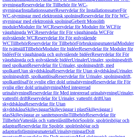
styrningar
Reservdelar för Tillbehör för WC-
styrningar
Installationssatser
Reservdelar för Installationssatser
För
WC-styrningar med elektronisk spolning
Reservdelar för För WC-
styrningar med elektronisk spolning
Geberit Monolith
moduler
Moduler för WC
Reservdelar för Moduler för WC
För
vägghängda WC
Reservdelar för För vägghängda WC
För
golvstående WC
Reservdelar för För golvstående
WC
Tillbehör
Reservdelar för Tillbehör
Förbrukningsmaterial
Moduler
för tvättställ
Tillbehör
Moduler för bidéer
Reservdelar för Moduler för
bidéer
För vägghängda och golvstående bidéer
Reservdelar för För
vägghängda och golvstående bidéer
Urinaler
Urinaler, spolningsdrift,
med spolkant
Reservdelar för Urinaler, spolningsdrift, med
spolkant
Utan skyddskåpa
Reservdelar för Utan skyddskåpa
Urinaler,
spolningsdrift, spolkantlösa
Reservdelar för Urinaler, spolningsdrift,
spolkantlösa
För synlig eller dold urinalstyrning
Reservdelar för För
synlig eller dold urinalstyrning
Med integrerad
urinalstyrning
Reservdelar för Med integrerad urinalstyrning
Urinaler,
vattenfri drift
Reservdelar för Urinaler, vattenfri drift
Utan
skyddskåpa
Reservdelar för Utan
skyddskåpa
Skiljeväggar
Skiljeväggar i plast
Skiljeväggar i
glas
Skiljeväggar av sanitetsporslin
Tillbehör
Reservdelar för
Tillbehör
Vattenlås och vattenlåstillbehör
Spolrör, spolrörsböjar och
adaptrar
Reservdelar för Spolrör, spolrörsböjar och
adaptrar
Infästningsmaterial
Urinalstyrningar
Dolt
montage
Reservdelar för Dolt montage
Med elektronisk spolning,