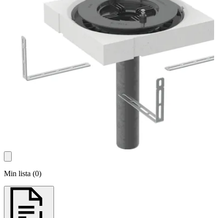
Min lista
(
0
)