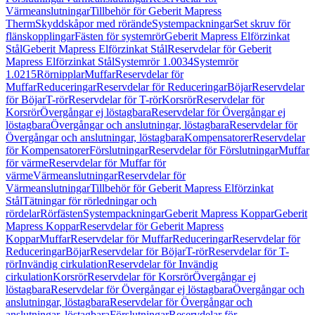
Värmeanslutningar
Tillbehör för Geberit Mapress
Therm
Skyddskåpor med rörände
Systempackningar
Set skruv för
flänskopplingar
Fästen för systemrör
Geberit Mapress Elförzinkat
Stål
Geberit Mapress Elförzinkat Stål
Reservdelar för Geberit
Mapress Elförzinkat Stål
Systemrör 1.0034
Systemrör
1.0215
Rörnipplar
Muffar
Reservdelar för
Muffar
Reduceringar
Reservdelar för Reduceringar
Böjar
Reservdelar
för Böjar
T-rör
Reservdelar för T-rör
Korsrör
Reservdelar för
Korsrör
Övergångar ej löstagbara
Reservdelar för Övergångar ej
löstagbara
Övergångar och anslutningar, löstagbara
Reservdelar för
Övergångar och anslutningar, löstagbara
Kompensatorer
Reservdelar
för Kompensatorer
Förslutningar
Reservdelar för Förslutningar
Muffar
för värme
Reservdelar för Muffar för
värme
Värmeanslutningar
Reservdelar för
Värmeanslutningar
Tillbehör för Geberit Mapress Elförzinkat
Stål
Tätningar för rörledningar och
rördelar
Rörfästen
Systempackningar
Geberit Mapress Koppar
Geberit
Mapress Koppar
Reservdelar för Geberit Mapress
Koppar
Muffar
Reservdelar för Muffar
Reduceringar
Reservdelar för
Reduceringar
Böjar
Reservdelar för Böjar
T-rör
Reservdelar för T-
rör
Invändig cirkulation
Reservdelar för Invändig
cirkulation
Korsrör
Reservdelar för Korsrör
Övergångar ej
löstagbara
Reservdelar för Övergångar ej löstagbara
Övergångar och
anslutningar, löstagbara
Reservdelar för Övergångar och
anslutningar, löstagbara
Förslutningar
Reservdelar för