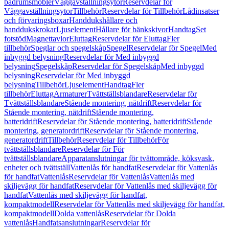
badrumsmöbler
Väggavställningsytor
Reservdelar för
Väggavställningsytor
Tillbehör
Reservdelar för Tillbehör
Lådinsatser
och förvaringsboxar
Handdukshållare och
handdukskrokar
Ljuselement
Hållare för bänkskivor
Handtag
Set
fotstöd
Magnettavlor
Eluttag
Reservdelar för Eluttag
Fler
tillbehör
Speglar och spegelskåp
Spegel
Reservdelar för Spegel
Med
inbyggd belysning
Reservdelar för Med inbyggd
belysning
Spegelskåp
Reservdelar för Spegelskåp
Med inbyggd
belysning
Reservdelar för Med inbyggd
belysning
Tillbehör
Ljuselement
Handtag
Fler
tillbehör
Eluttag
Armaturer
Tvättställsblandare
Reservdelar för
Tvättställsblandare
Stående montering, nätdrift
Reservdelar för
Stående montering, nätdrift
Stående montering,
batteridrift
Reservdelar för Stående montering, batteridrift
Stående
montering, generatordrift
Reservdelar för Stående montering,
generatordrift
Tillbehör
Reservdelar för Tillbehör
För
tvättställsblandare
Reservdelar för För
tvättställsblandare
Apparatanslutningar för tvättområde, köksvask,
enheter och tvättställ
Vattenlås för handfat
Reservdelar för Vattenlås
för handfat
Vattenlås
Reservdelar för Vattenlås
Vattenlås med
skiljevägg för handfat
Reservdelar för Vattenlås med skiljevägg för
handfat
Vattenlås med skiljevägg för handfat,
kompaktmodell
Reservdelar för Vattenlås med skiljevägg för handfat,
kompaktmodell
Dolda vattenlås
Reservdelar för Dolda
vattenlås
Handfatsanslutningar
Reservdelar för