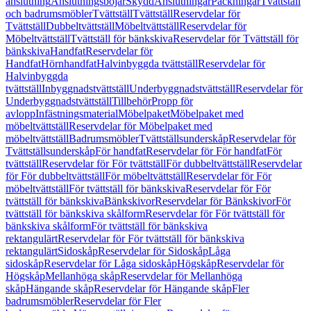
anslutning
Anslutningsböjar
Skydd
Anslutningar
Packningar
Tvättställ
och badrumsmöbler
Tvättställ
Tvättställ
Reservdelar för
Tvättställ
Dubbeltvättställ
Möbeltvättställ
Reservdelar för
Möbeltvättställ
Tvättställ för bänkskiva
Reservdelar för Tvättställ för
bänkskiva
Handfat
Reservdelar för
Handfat
Hörnhandfat
Halvinbyggda tvättställ
Reservdelar för
Halvinbyggda
tvättställ
Inbyggnadstvättställ
Underbyggnadstvättställ
Reservdelar för
Underbyggnadstvättställ
Tillbehör
Propp för
avlopp
Infästningsmaterial
Möbelpaket
Möbelpaket med
möbeltvättställ
Reservdelar för Möbelpaket med
möbeltvättställ
Badrumsmöbler
Tvättställsunderskåp
Reservdelar för
Tvättställsunderskåp
För handfat
Reservdelar för För handfat
För
tvättställ
Reservdelar för För tvättställ
För dubbeltvättställ
Reservdelar
för För dubbeltvättställ
För möbeltvättställ
Reservdelar för För
möbeltvättställ
För tvättställ för bänkskiva
Reservdelar för För
tvättställ för bänkskiva
Bänkskivor
Reservdelar för Bänkskivor
För
tvättställ för bänkskiva skålform
Reservdelar för För tvättställ för
bänkskiva skålform
För tvättställ för bänkskiva
rektangulärt
Reservdelar för För tvättställ för bänkskiva
rektangulärt
Sidoskåp
Reservdelar för Sidoskåp
Låga
sidoskåp
Reservdelar för Låga sidoskåp
Högskåp
Reservdelar för
Högskåp
Mellanhöga skåp
Reservdelar för Mellanhöga
skåp
Hängande skåp
Reservdelar för Hängande skåp
Fler
badrumsmöbler
Reservdelar för Fler