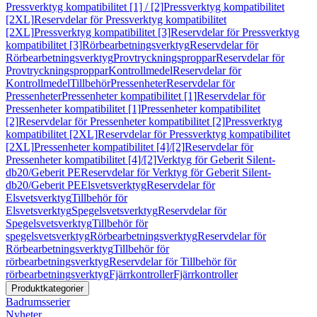
Pressverktyg kompatibilitet [1] / [2]
Pressverktyg kompatibilitet
[2XL]
Reservdelar för Pressverktyg kompatibilitet
[2XL]
Pressverktyg kompatibilitet [3]
Reservdelar för Pressverktyg
kompatibilitet [3]
Rörbearbetningsverktyg
Reservdelar för
Rörbearbetningsverktyg
Provtryckningsproppar
Reservdelar för
Provtryckningsproppar
Kontrollmedel
Reservdelar för
Kontrollmedel
Tillbehör
Pressenheter
Reservdelar för
Pressenheter
Pressenheter kompatibilitet [1]
Reservdelar för
Pressenheter kompatibilitet [1]
Pressenheter kompatibilitet
[2]
Reservdelar för Pressenheter kompatibilitet [2]
Pressverktyg
kompatibilitet [2XL]
Reservdelar för Pressverktyg kompatibilitet
[2XL]
Pressenheter kompatibilitet [4]/[2]
Reservdelar för
Pressenheter kompatibilitet [4]/[2]
Verktyg för Geberit Silent-
db20/Geberit PE
Reservdelar för Verktyg för Geberit Silent-
db20/Geberit PE
Elsvetsverktyg
Reservdelar för
Elsvetsverktyg
Tillbehör för
Elsvetsverktyg
Spegelsvetsverktyg
Reservdelar för
Spegelsvetsverktyg
Tillbehör för
spegelsvetsverktyg
Rörbearbetningsverktyg
Reservdelar för
Rörbearbetningsverktyg
Tillbehör för
rörbearbetningsverktyg
Reservdelar för Tillbehör för
rörbearbetningsverktyg
Fjärrkontroller
Fjärrkontroller
Produktkategorier
Badrumsserier
Nyheter