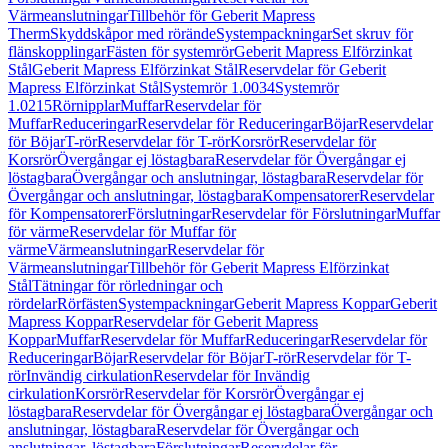
Värmeanslutningar
Tillbehör för Geberit Mapress
Therm
Skyddskåpor med rörände
Systempackningar
Set skruv för
flänskopplingar
Fästen för systemrör
Geberit Mapress Elförzinkat
Stål
Geberit Mapress Elförzinkat Stål
Reservdelar för Geberit
Mapress Elförzinkat Stål
Systemrör 1.0034
Systemrör
1.0215
Rörnipplar
Muffar
Reservdelar för
Muffar
Reduceringar
Reservdelar för Reduceringar
Böjar
Reservdelar
för Böjar
T-rör
Reservdelar för T-rör
Korsrör
Reservdelar för
Korsrör
Övergångar ej löstagbara
Reservdelar för Övergångar ej
löstagbara
Övergångar och anslutningar, löstagbara
Reservdelar för
Övergångar och anslutningar, löstagbara
Kompensatorer
Reservdelar
för Kompensatorer
Förslutningar
Reservdelar för Förslutningar
Muffar
för värme
Reservdelar för Muffar för
värme
Värmeanslutningar
Reservdelar för
Värmeanslutningar
Tillbehör för Geberit Mapress Elförzinkat
Stål
Tätningar för rörledningar och
rördelar
Rörfästen
Systempackningar
Geberit Mapress Koppar
Geberit
Mapress Koppar
Reservdelar för Geberit Mapress
Koppar
Muffar
Reservdelar för Muffar
Reduceringar
Reservdelar för
Reduceringar
Böjar
Reservdelar för Böjar
T-rör
Reservdelar för T-
rör
Invändig cirkulation
Reservdelar för Invändig
cirkulation
Korsrör
Reservdelar för Korsrör
Övergångar ej
löstagbara
Reservdelar för Övergångar ej löstagbara
Övergångar och
anslutningar, löstagbara
Reservdelar för Övergångar och
anslutningar, löstagbara
Förslutningar
Reservdelar för