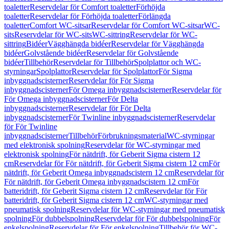
toaletter
Reservdelar för Comfort toaletter
Förhöjda
toaletter
Reservdelar för Förhöjda toaletter
Förlängda
toaletter
Comfort WC-sitsar
Reservdelar för Comfort WC-sitsar
WC-
sits
Reservdelar för WC-sits
WC-sittring
Reservdelar för WC-
sittring
Bidéer
Vägghängda bidéer
Reservdelar för Vägghängda
bidéer
Golvstående bidéer
Reservdelar för Golvstående
bidéer
Tillbehör
Reservdelar för Tillbehör
Spolplattor och WC-
styrningar
Spolplattor
Reservdelar för Spolplattor
För Sigma
inbyggnadscisterner
Reservdelar för För Sigma
inbyggnadscisterner
För Omega inbyggnadscisterner
Reservdelar för
För Omega inbyggnadscisterner
För Delta
inbyggnadscisterner
Reservdelar för För Delta
inbyggnadscisterner
För Twinline inbyggnadscisterner
Reservdelar
för För Twinline
inbyggnadscisterner
Tillbehör
Förbrukningsmaterial
WC-styrningar
med elektronisk spolning
Reservdelar för WC-styrningar med
elektronisk spolning
För nätdrift, för Geberit Sigma cistern 12
cm
Reservdelar för För nätdrift, för Geberit Sigma cistern 12 cm
För
nätdrift, för Geberit Omega inbyggnadscistern 12 cm
Reservdelar för
För nätdrift, för Geberit Omega inbyggnadscistern 12 cm
För
batteridrift, för Geberit Sigma cistern 12 cm
Reservdelar för För
batteridrift, för Geberit Sigma cistern 12 cm
WC-styrningar med
pneumatisk spolning
Reservdelar för WC-styrningar med pneumatisk
spolning
För dubbelspolning
Reservdelar för För dubbelspolning
För
enkelspolning
Reservdelar för För enkelspolning
Tillbehör för WC-