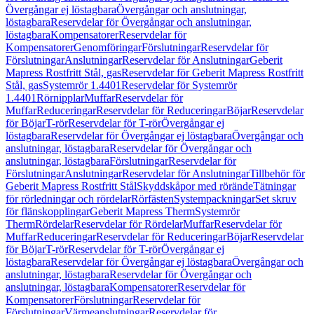
Övergångar ej löstagbara
Övergångar och anslutningar,
löstagbara
Reservdelar för Övergångar och anslutningar,
löstagbara
Kompensatorer
Reservdelar för
Kompensatorer
Genomföringar
Förslutningar
Reservdelar för
Förslutningar
Anslutningar
Reservdelar för Anslutningar
Geberit
Mapress Rostfritt Stål, gas
Reservdelar för Geberit Mapress Rostfritt
Stål, gas
Systemrör 1.4401
Reservdelar för Systemrör
1.4401
Rörnipplar
Muffar
Reservdelar för
Muffar
Reduceringar
Reservdelar för Reduceringar
Böjar
Reservdelar
för Böjar
T-rör
Reservdelar för T-rör
Övergångar ej
löstagbara
Reservdelar för Övergångar ej löstagbara
Övergångar och
anslutningar, löstagbara
Reservdelar för Övergångar och
anslutningar, löstagbara
Förslutningar
Reservdelar för
Förslutningar
Anslutningar
Reservdelar för Anslutningar
Tillbehör för
Geberit Mapress Rostfritt Stål
Skyddskåpor med rörände
Tätningar
för rörledningar och rördelar
Rörfästen
Systempackningar
Set skruv
för flänskopplingar
Geberit Mapress Therm
Systemrör
Therm
Rördelar
Reservdelar för Rördelar
Muffar
Reservdelar för
Muffar
Reduceringar
Reservdelar för Reduceringar
Böjar
Reservdelar
för Böjar
T-rör
Reservdelar för T-rör
Övergångar ej
löstagbara
Reservdelar för Övergångar ej löstagbara
Övergångar och
anslutningar, löstagbara
Reservdelar för Övergångar och
anslutningar, löstagbara
Kompensatorer
Reservdelar för
Kompensatorer
Förslutningar
Reservdelar för
Förslutningar
Värmeanslutningar
Reservdelar för