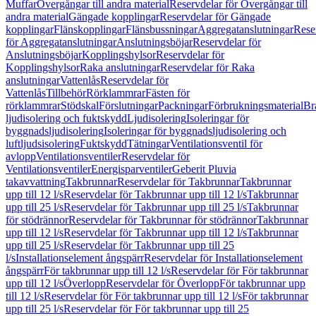
Muffar
Övergångar till andra material
Reservdelar för Övergångar till
andra material
Gängade kopplingar
Reservdelar för Gängade
kopplingar
Flänskopplingar
Flänsbussningar
Aggregatanslutningar
Rese
för Aggregatanslutningar
Anslutningsböjar
Reservdelar för
Anslutningsböjar
Kopplingshylsor
Reservdelar för
Kopplingshylsor
Raka anslutningar
Reservdelar för Raka
anslutningar
Vattenlås
Reservdelar för
Vattenlås
Tillbehör
Rörklammrar
Fästen för
rörklammrar
Stödskal
Förslutningar
Packningar
Förbrukningsmaterial
Br
ljudisolering och fuktskydd
Ljudisolering
Isoleringar för
byggnadsljudisolering
Isoleringar för byggnadsljudisolering och
luftljudsisolering
Fuktskydd
Tätningar
Ventilationsventil för
avlopp
Ventilationsventiler
Reservdelar för
Ventilationsventiler
Energisparventiler
Geberit Pluvia
takavvattning
Takbrunnar
Reservdelar för Takbrunnar
Takbrunnar
upp till 12 l/s
Reservdelar för Takbrunnar upp till 12 l/s
Takbrunnar
upp till 25 l/s
Reservdelar för Takbrunnar upp till 25 l/s
Takbrunnar
för stödrännor
Reservdelar för Takbrunnar för stödrännor
Takbrunnar
upp till 12 l/s
Reservdelar för Takbrunnar upp till 12 l/s
Takbrunnar
upp till 25 l/s
Reservdelar för Takbrunnar upp till 25
l/s
Installationselement ångspärr
Reservdelar för Installationselement
ångspärr
För takbrunnar upp till 12 l/s
Reservdelar för För takbrunnar
upp till 12 l/s
Överlopp
Reservdelar för Överlopp
För takbrunnar upp
till 12 l/s
Reservdelar för För takbrunnar upp till 12 l/s
För takbrunnar
upp till 25 l/s
Reservdelar för För takbrunnar upp till 25