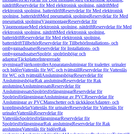
nätdrift
Reservdelar för Med elektronisk spolning, nätdrift
Med
elektronisk spolning, batteridrift
Reservdelar för Med elektronisk
spolning, batteridrift
Med pneumatisk spolning
Reservdelar för Med
pneumatisk spolning
Väggmontage
Reservdelar för
Väggmontage
Med elektronisk spolning, nätdrift
Reservdelar för Med
elektronisk spolning, nätdrift
Med elektronisk spolning,
batteridrift
Reservdelar för Med elektronisk spolning,
batteridrift
Tillbehör
Reservdelar för Tillbehör
Installations- och
ombyggnadssatser
Reservdelar för Installations- och
ombyggnadssatser
Spolrör, spolrörsböjar och
adaptrar
Täckplattor
Integrerade
styrningar
Fjärrkontroller
Apparatanslutningar för toaletter, urinaler
och bidéer
Vattenlås för WC och tvättställ
Reservdelar för Vattenlås
för WC och tvättställ
Anslutningsböjar
Reservdelar för
Anslutningsböjar
Rak anslutning
Reservdelar för Rak
anslutning
Anslutningssats
Reservdelar för
Anslutningssats
Spolrörsförlängningar
Reservdelar för
Spolrörsförlängningar
Anslutningar av PVC
Reservdelar för
Anslutningar av PVC
Manschetter och täckkåpor
Adapter- och
kopplingsdelar
Vattenlås för urinaler
Reservdelar för Vattenlås för
urinaler
Vattenlås
Reservdelar för
Vattenlås
Spolrörsförlängningar
Reservdelar för
Spolrörsförlängningar
Rak anslutning
Reservdelar för Rak
anslutning
Vattenlås för bidéer
Rak