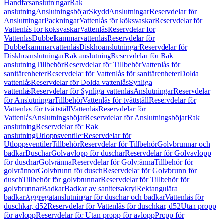
Handfatsanslutningar
Rak
anslutning
Anslutningsböjar
Skydd
Anslutningar
Reservdelar för
Anslutningar
Packningar
Vattenlås för köksvaskar
Reservdelar för
Vattenlås för köksvaskar
Vattenlås
Reservdelar för
Vattenlås
Dubbelkammarvattenlås
Reservdelar för
Dubbelkammarvattenlås
Diskhoanslutningar
Reservdelar för
Diskhoanslutningar
Rak anslutning
Reservdelar för Rak
anslutning
Tillbehör
Reservdelar för Tillbehör
Vattenlås för
sanitärenheter
Reservdelar för Vattenlås för sanitärenheter
Dolda
vattenlås
Reservdelar för Dolda vattenlås
Synliga
vattenlås
Reservdelar för Synliga vattenlås
Anslutningar
Reservdelar
för Anslutningar
Tillbehör
Vattenlås för tvättställ
Reservdelar för
Vattenlås för tvättställ
Vattenlås
Reservdelar för
Vattenlås
Anslutningsböjar
Reservdelar för Anslutningsböjar
Rak
anslutning
Reservdelar för Rak
anslutning
Utloppsventiler
Reservdelar för
Utloppsventiler
Tillbehör
Reservdelar för Tillbehör
Golvbrunnar och
badkar
Duschar
Golvavlopp för duschar
Reservdelar för Golvavlopp
för duschar
Golvränna
Reservdelar för Golvränna
Tillbehör för
golvrännor
Golvbrunn för dusch
Reservdelar för Golvbrunn för
dusch
Tillbehör för golvbrunnar
Reservdelar för Tillbehör för
golvbrunnar
Badkar
Badkar av sanitetsakryl
Rektangulära
badkar
Aggregatanslutningar för duschar och badkar
Vattenlås för
duschkar, d52
Reservdelar för Vattenlås för duschkar, d52
Utan propp
för avlopp
Reservdelar för Utan propp för avlopp
Propp för