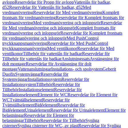
avlopp
Reservdelar för Propp för avlopp
Vattenlås för badkar,
d52
Reservdelar för Vattenlås för badkar, d52
Med
vredmanövrering
Reservdelar för Med vredmanövrering
Komplett
frontsats för vredmanövrering
Reservdelar för Komplett frontsats för
vredmanövrering
Med vredmanövrering och inloppsrör
Reservdelar
för Med vredmanövrering och inloppsrör
Komplett frontsats för
vredmanövrering och inloppsrör
Reservdelar för Komplett frontsats
för vredmanövrering och inloppsrör
Med PushControl
tryckknappsmanövrering
Reservdelar för Med PushControl
tryckknappsmanövrering
Med ventilkonor
Reservdelar för Med
ventilkonor
Tillbehör för vattenlås för badkar
Reservdelar för
Tillbehör för vattenlås för badkar
Anslutningssats
Avstängning för
dolt montage
Reservdelar för Avstängning för dolt
montage
Vattenanslutningar
Installations- och spolsystem
Geberit
Duofix
Systemväggar
Reservdelar för
Systemväggar
Installationssystem
Reservdelar för
Installationssystem
Tillbehör
Reservdelar för
Tillbehör
Installationselement
Reservdelar för
Installationselement
Element för WC
Reservdelar för Element för
WC
Tvättställselement
Reservdelar för
Tvättställselement
Bidéelement
Reservdelar för
Bidéelement
Urinalelement
Reservdelar för Urinalelement
Element för
belastningar
Reservdelar för Element för
belastningar
Tillbehör
Reservdelar för Tillbehör
Synliga
cisterner
Synliga cisterner för WC, av plast
Reservdelar för Synliga