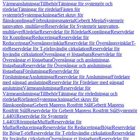
Värmeanslutningar
Tillbehör
Tätningar för systemrör och
rördelar
Tätningar för rördelar
Fästen för
systemrör
Systempackningar
Set skruv för
flänskopplingar
Förbrukningsmaterial
Geberit Mepla
Systemrör
tappvatten, multilayer
Reservdelar för Systemrör tappvatten,
multilayer
Rördelar
Reservdelar för Rördelar
Kopplingar
Reservdelar
för Kopplingar
Reduceringar
Reservdelar för
Reduceringar
Övergångsvinklar
Reservdelar för Övergångsvinklar
T-
rör
Reservdelar för T-rör
Invändig cirkulation
Reservdelar för
Invändig cirkulation
Övergångar ej löstagbara
Reservdelar för
Övergångar ej löstagbara
Övergångar och anslutningar,
löstagbara
Reservdelar för Övergångar och anslutningar,
löstagbara
Förslutningar
Reservdelar för
Förslutningar
Anslutningar
Reservdelar för Anslutningar
Fördelare
med gängad anslutning
Reservdelar för Fördelare med gängad
anslutning
Värmeanslutningar
Reservdelar för
Värmeanslutningar
Tillbehör
Tätningar för rörledningar och
rördelar
Rörfästen
Systempackningar
Set skruv för
flänskopplingar
Geberit Mapress Rostfritt Stål
Geberit Mapress
Rostfritt Stål
Reservdelar för Geberit Mapress Rostfritt Stål
Systemrör
1.4401
Reservdelar för Systemrör
1.4401
Rörnipplar
Muffar
Reservdelar för
Muffar
Reduceringar
Reservdelar för Reduceringar
Böjar
Reservdelar
för Böjar
T-rör
Reservdelar för T-rör
Invändig cirkulation
Reservdelar
för Invändig cirkulation
Övergångar ej löstagbara
Reservdelar för