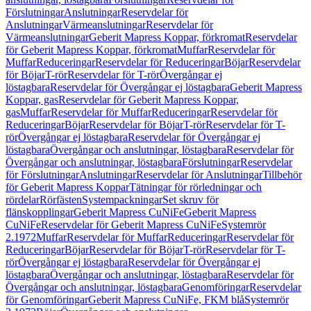
Förslutningar
Anslutningar
Reservdelar för
Anslutningar
Värmeanslutningar
Reservdelar för
Värmeanslutningar
Geberit Mapress Koppar, förkromat
Reservdelar
för Geberit Mapress Koppar, förkromat
Muffar
Reservdelar för
Muffar
Reduceringar
Reservdelar för Reduceringar
Böjar
Reservdelar
för Böjar
T-rör
Reservdelar för T-rör
Övergångar ej
löstagbara
Reservdelar för Övergångar ej löstagbara
Geberit Mapress
Koppar, gas
Reservdelar för Geberit Mapress Koppar,
gas
Muffar
Reservdelar för Muffar
Reduceringar
Reservdelar för
Reduceringar
Böjar
Reservdelar för Böjar
T-rör
Reservdelar för T-
rör
Övergångar ej löstagbara
Reservdelar för Övergångar ej
löstagbara
Övergångar och anslutningar, löstagbara
Reservdelar för
Övergångar och anslutningar, löstagbara
Förslutningar
Reservdelar
för Förslutningar
Anslutningar
Reservdelar för Anslutningar
Tillbehör
för Geberit Mapress Koppar
Tätningar för rörledningar och
rördelar
Rörfästen
Systempackningar
Set skruv för
flänskopplingar
Geberit Mapress CuNiFe
Geberit Mapress
CuNiFe
Reservdelar för Geberit Mapress CuNiFe
Systemrör
2.1972
Muffar
Reservdelar för Muffar
Reduceringar
Reservdelar för
Reduceringar
Böjar
Reservdelar för Böjar
T-rör
Reservdelar för T-
rör
Övergångar ej löstagbara
Reservdelar för Övergångar ej
löstagbara
Övergångar och anslutningar, löstagbara
Reservdelar för
Övergångar och anslutningar, löstagbara
Genomföringar
Reservdelar
för Genomföringar
Geberit Mapress CuNiFe, FKM blå
Systemrör