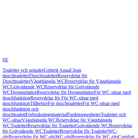
SE
Toaletter och urinaler
Geberit AquaClean
duschtoaletter
Duschtoaletter
Reservdelar för
Duschtoaletter
Vägghängda WC
Reservdelar för Vägghängda
WC
Golvstående WC
Reservdelar för Golvstående
WC
Designplattor
Reservdelar för Designplattor
För WC-sitsar med
duschfunktion
Reservdelar för För WC-sitsar med
duschfunktion
Tillbehör
För duschtoaletter
För WC-sitsar med
duschfunktion och
duschtoalett
Förbrukningsmaterial
Funktionsenheter
Toaletter och
WC-sitsar
Vägghängda WC
Reservdelar för Vägghängda
WC
Toaletter
Reservdelar för Toaletter
Golvstående WC
Reservdelar
för Golvstående WC
Toaletter
Reservdelar för Toaletter
WC-
sits
Reservdelar för WC-sits
WC-sits
Reservdelar för WC-sits
Comfort