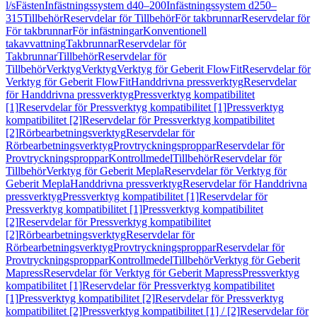
l/s
Fästen
Infästningssystem d40–200
Infästningssystem d250–
315
Tillbehör
Reservdelar för Tillbehör
För takbrunnar
Reservdelar för
För takbrunnar
För infästningar
Konventionell
takavvattning
Takbrunnar
Reservdelar för
Takbrunnar
Tillbehör
Reservdelar för
Tillbehör
Verktyg
Verktyg
Verktyg för Geberit FlowFit
Reservdelar för
Verktyg för Geberit FlowFit
Handdrivna pressverktyg
Reservdelar
för Handdrivna pressverktyg
Pressverktyg kompatibilitet
[1]
Reservdelar för Pressverktyg kompatibilitet [1]
Pressverktyg
kompatibilitet [2]
Reservdelar för Pressverktyg kompatibilitet
[2]
Rörbearbetningsverktyg
Reservdelar för
Rörbearbetningsverktyg
Provtryckningsproppar
Reservdelar för
Provtryckningsproppar
Kontrollmedel
Tillbehör
Reservdelar för
Tillbehör
Verktyg för Geberit Mepla
Reservdelar för Verktyg för
Geberit Mepla
Handdrivna pressverktyg
Reservdelar för Handdrivna
pressverktyg
Pressverktyg kompatibilitet [1]
Reservdelar för
Pressverktyg kompatibilitet [1]
Pressverktyg kompatibilitet
[2]
Reservdelar för Pressverktyg kompatibilitet
[2]
Rörbearbetningsverktyg
Reservdelar för
Rörbearbetningsverktyg
Provtryckningsproppar
Reservdelar för
Provtryckningsproppar
Kontrollmedel
Tillbehör
Verktyg för Geberit
Mapress
Reservdelar för Verktyg för Geberit Mapress
Pressverktyg
kompatibilitet [1]
Reservdelar för Pressverktyg kompatibilitet
[1]
Pressverktyg kompatibilitet [2]
Reservdelar för Pressverktyg
kompatibilitet [2]
Pressverktyg kompatibilitet [1] / [2]
Reservdelar för