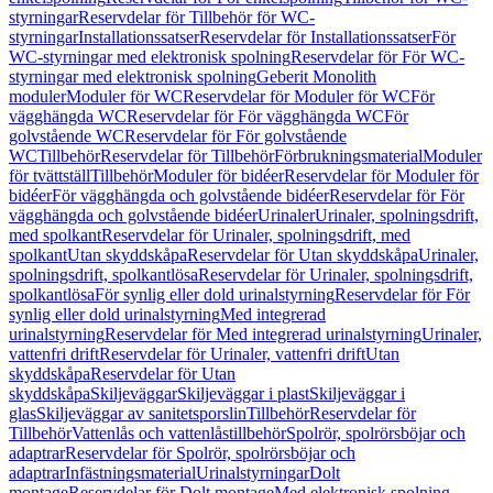
styrningar
Reservdelar för Tillbehör för WC-
styrningar
Installationssatser
Reservdelar för Installationssatser
För
WC-styrningar med elektronisk spolning
Reservdelar för För WC-
styrningar med elektronisk spolning
Geberit Monolith
moduler
Moduler för WC
Reservdelar för Moduler för WC
För
vägghängda WC
Reservdelar för För vägghängda WC
För
golvstående WC
Reservdelar för För golvstående
WC
Tillbehör
Reservdelar för Tillbehör
Förbrukningsmaterial
Moduler
för tvättställ
Tillbehör
Moduler för bidéer
Reservdelar för Moduler för
bidéer
För vägghängda och golvstående bidéer
Reservdelar för För
vägghängda och golvstående bidéer
Urinaler
Urinaler, spolningsdrift,
med spolkant
Reservdelar för Urinaler, spolningsdrift, med
spolkant
Utan skyddskåpa
Reservdelar för Utan skyddskåpa
Urinaler,
spolningsdrift, spolkantlösa
Reservdelar för Urinaler, spolningsdrift,
spolkantlösa
För synlig eller dold urinalstyrning
Reservdelar för För
synlig eller dold urinalstyrning
Med integrerad
urinalstyrning
Reservdelar för Med integrerad urinalstyrning
Urinaler,
vattenfri drift
Reservdelar för Urinaler, vattenfri drift
Utan
skyddskåpa
Reservdelar för Utan
skyddskåpa
Skiljeväggar
Skiljeväggar i plast
Skiljeväggar i
glas
Skiljeväggar av sanitetsporslin
Tillbehör
Reservdelar för
Tillbehör
Vattenlås och vattenlåstillbehör
Spolrör, spolrörsböjar och
adaptrar
Reservdelar för Spolrör, spolrörsböjar och
adaptrar
Infästningsmaterial
Urinalstyrningar
Dolt
montage
Reservdelar för Dolt montage
Med elektronisk spolning,