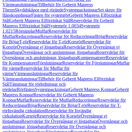
Värmeanslutningar
Tillbehör för Geberit Mapress
Therm
Skyddskåpor med rörände
Systempackningar
Set skruv för
flänskopplingar
Fästen för systemrör
Geberit Mapress Elförzinkat
Stål
Geberit Mapress Elförzinkat Stål
Reservdelar för Geberit
Mapress Elförzinkat Stål
Systemrör 1.0034
Systemrör
1.0215
Rörnipplar
Muffar
Reservdelar för
Muffar
Reduceringar
Reservdelar för Reduceringar
Böjar
Reservdelar
för Böjar
T-rör
Reservdelar för T-rör
Korsrör
Reservdelar för
Korsrör
Övergångar ej löstagbara
Reservdelar för Övergångar ej
löstagbara
Övergångar och anslutningar, löstagbara
Reservdelar för
Övergångar och anslutningar, löstagbara
Kompensatorer
Reservdelar
för Kompensatorer
Förslutningar
Reservdelar för Förslutningar
Muffar
för värme
Reservdelar för Muffar för
värme
Värmeanslutningar
Reservdelar för
Värmeanslutningar
Tillbehör för Geberit Mapress Elförzinkat
Stål
Tätningar för rörledningar och
rördelar
Rörfästen
Systempackningar
Geberit Mapress Koppar
Geberit
Mapress Koppar
Reservdelar för Geberit Mapress
Koppar
Muffar
Reservdelar för Muffar
Reduceringar
Reservdelar för
Reduceringar
Böjar
Reservdelar för Böjar
T-rör
Reservdelar för T-
rör
Invändig cirkulation
Reservdelar för Invändig
cirkulation
Korsrör
Reservdelar för Korsrör
Övergångar ej
löstagbara
Reservdelar för Övergångar ej löstagbara
Övergångar och
anslutningar, löstagbara
Reservdelar för Övergångar och
anslutningar, löstagbara
Förslutningar
Reservdelar för