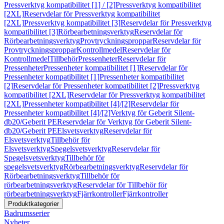
Pressverktyg kompatibilitet [1] / [2]
Pressverktyg kompatibilitet
[2XL]
Reservdelar för Pressverktyg kompatibilitet
[2XL]
Pressverktyg kompatibilitet [3]
Reservdelar för Pressverktyg
kompatibilitet [3]
Rörbearbetningsverktyg
Reservdelar för
Rörbearbetningsverktyg
Provtryckningsproppar
Reservdelar för
Provtryckningsproppar
Kontrollmedel
Reservdelar för
Kontrollmedel
Tillbehör
Pressenheter
Reservdelar för
Pressenheter
Pressenheter kompatibilitet [1]
Reservdelar för
Pressenheter kompatibilitet [1]
Pressenheter kompatibilitet
[2]
Reservdelar för Pressenheter kompatibilitet [2]
Pressverktyg
kompatibilitet [2XL]
Reservdelar för Pressverktyg kompatibilitet
[2XL]
Pressenheter kompatibilitet [4]/[2]
Reservdelar för
Pressenheter kompatibilitet [4]/[2]
Verktyg för Geberit Silent-
db20/Geberit PE
Reservdelar för Verktyg för Geberit Silent-
db20/Geberit PE
Elsvetsverktyg
Reservdelar för
Elsvetsverktyg
Tillbehör för
Elsvetsverktyg
Spegelsvetsverktyg
Reservdelar för
Spegelsvetsverktyg
Tillbehör för
spegelsvetsverktyg
Rörbearbetningsverktyg
Reservdelar för
Rörbearbetningsverktyg
Tillbehör för
rörbearbetningsverktyg
Reservdelar för Tillbehör för
rörbearbetningsverktyg
Fjärrkontroller
Fjärrkontroller
Produktkategorier
Badrumsserier
Nyheter