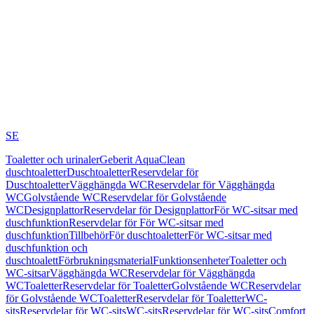
SE
Toaletter och urinaler
Geberit AquaClean
duschtoaletter
Duschtoaletter
Reservdelar för
Duschtoaletter
Vägghängda WC
Reservdelar för Vägghängda
WC
Golvstående WC
Reservdelar för Golvstående
WC
Designplattor
Reservdelar för Designplattor
För WC-sitsar med
duschfunktion
Reservdelar för För WC-sitsar med
duschfunktion
Tillbehör
För duschtoaletter
För WC-sitsar med
duschfunktion och
duschtoalett
Förbrukningsmaterial
Funktionsenheter
Toaletter och
WC-sitsar
Vägghängda WC
Reservdelar för Vägghängda
WC
Toaletter
Reservdelar för Toaletter
Golvstående WC
Reservdelar
för Golvstående WC
Toaletter
Reservdelar för Toaletter
WC-
sits
Reservdelar för WC-sits
WC-sits
Reservdelar för WC-sits
Comfort