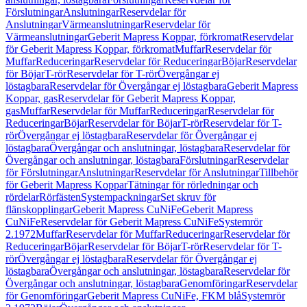
Förslutningar
Anslutningar
Reservdelar för
Anslutningar
Värmeanslutningar
Reservdelar för
Värmeanslutningar
Geberit Mapress Koppar, förkromat
Reservdelar
för Geberit Mapress Koppar, förkromat
Muffar
Reservdelar för
Muffar
Reduceringar
Reservdelar för Reduceringar
Böjar
Reservdelar
för Böjar
T-rör
Reservdelar för T-rör
Övergångar ej
löstagbara
Reservdelar för Övergångar ej löstagbara
Geberit Mapress
Koppar, gas
Reservdelar för Geberit Mapress Koppar,
gas
Muffar
Reservdelar för Muffar
Reduceringar
Reservdelar för
Reduceringar
Böjar
Reservdelar för Böjar
T-rör
Reservdelar för T-
rör
Övergångar ej löstagbara
Reservdelar för Övergångar ej
löstagbara
Övergångar och anslutningar, löstagbara
Reservdelar för
Övergångar och anslutningar, löstagbara
Förslutningar
Reservdelar
för Förslutningar
Anslutningar
Reservdelar för Anslutningar
Tillbehör
för Geberit Mapress Koppar
Tätningar för rörledningar och
rördelar
Rörfästen
Systempackningar
Set skruv för
flänskopplingar
Geberit Mapress CuNiFe
Geberit Mapress
CuNiFe
Reservdelar för Geberit Mapress CuNiFe
Systemrör
2.1972
Muffar
Reservdelar för Muffar
Reduceringar
Reservdelar för
Reduceringar
Böjar
Reservdelar för Böjar
T-rör
Reservdelar för T-
rör
Övergångar ej löstagbara
Reservdelar för Övergångar ej
löstagbara
Övergångar och anslutningar, löstagbara
Reservdelar för
Övergångar och anslutningar, löstagbara
Genomföringar
Reservdelar
för Genomföringar
Geberit Mapress CuNiFe, FKM blå
Systemrör