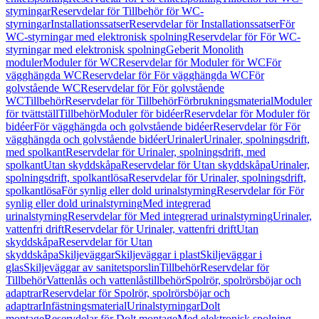
styrningar
Reservdelar för Tillbehör för WC-
styrningar
Installationssatser
Reservdelar för Installationssatser
För
WC-styrningar med elektronisk spolning
Reservdelar för För WC-
styrningar med elektronisk spolning
Geberit Monolith
moduler
Moduler för WC
Reservdelar för Moduler för WC
För
vägghängda WC
Reservdelar för För vägghängda WC
För
golvstående WC
Reservdelar för För golvstående
WC
Tillbehör
Reservdelar för Tillbehör
Förbrukningsmaterial
Moduler
för tvättställ
Tillbehör
Moduler för bidéer
Reservdelar för Moduler för
bidéer
För vägghängda och golvstående bidéer
Reservdelar för För
vägghängda och golvstående bidéer
Urinaler
Urinaler, spolningsdrift,
med spolkant
Reservdelar för Urinaler, spolningsdrift, med
spolkant
Utan skyddskåpa
Reservdelar för Utan skyddskåpa
Urinaler,
spolningsdrift, spolkantlösa
Reservdelar för Urinaler, spolningsdrift,
spolkantlösa
För synlig eller dold urinalstyrning
Reservdelar för För
synlig eller dold urinalstyrning
Med integrerad
urinalstyrning
Reservdelar för Med integrerad urinalstyrning
Urinaler,
vattenfri drift
Reservdelar för Urinaler, vattenfri drift
Utan
skyddskåpa
Reservdelar för Utan
skyddskåpa
Skiljeväggar
Skiljeväggar i plast
Skiljeväggar i
glas
Skiljeväggar av sanitetsporslin
Tillbehör
Reservdelar för
Tillbehör
Vattenlås och vattenlåstillbehör
Spolrör, spolrörsböjar och
adaptrar
Reservdelar för Spolrör, spolrörsböjar och
adaptrar
Infästningsmaterial
Urinalstyrningar
Dolt
montage
Reservdelar för Dolt montage
Med elektronisk spolning,