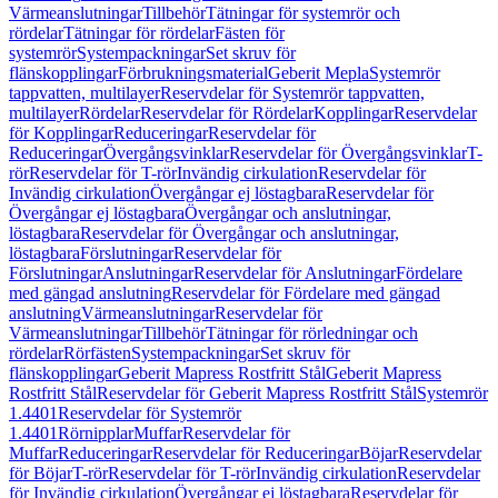
Värmeanslutningar
Tillbehör
Tätningar för systemrör och
rördelar
Tätningar för rördelar
Fästen för
systemrör
Systempackningar
Set skruv för
flänskopplingar
Förbrukningsmaterial
Geberit Mepla
Systemrör
tappvatten, multilayer
Reservdelar för Systemrör tappvatten,
multilayer
Rördelar
Reservdelar för Rördelar
Kopplingar
Reservdelar
för Kopplingar
Reduceringar
Reservdelar för
Reduceringar
Övergångsvinklar
Reservdelar för Övergångsvinklar
T-
rör
Reservdelar för T-rör
Invändig cirkulation
Reservdelar för
Invändig cirkulation
Övergångar ej löstagbara
Reservdelar för
Övergångar ej löstagbara
Övergångar och anslutningar,
löstagbara
Reservdelar för Övergångar och anslutningar,
löstagbara
Förslutningar
Reservdelar för
Förslutningar
Anslutningar
Reservdelar för Anslutningar
Fördelare
med gängad anslutning
Reservdelar för Fördelare med gängad
anslutning
Värmeanslutningar
Reservdelar för
Värmeanslutningar
Tillbehör
Tätningar för rörledningar och
rördelar
Rörfästen
Systempackningar
Set skruv för
flänskopplingar
Geberit Mapress Rostfritt Stål
Geberit Mapress
Rostfritt Stål
Reservdelar för Geberit Mapress Rostfritt Stål
Systemrör
1.4401
Reservdelar för Systemrör
1.4401
Rörnipplar
Muffar
Reservdelar för
Muffar
Reduceringar
Reservdelar för Reduceringar
Böjar
Reservdelar
för Böjar
T-rör
Reservdelar för T-rör
Invändig cirkulation
Reservdelar
för Invändig cirkulation
Övergångar ej löstagbara
Reservdelar för