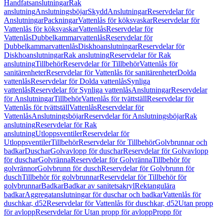
Handfatsanslutningar
Rak
anslutning
Anslutningsböjar
Skydd
Anslutningar
Reservdelar för
Anslutningar
Packningar
Vattenlås för köksvaskar
Reservdelar för
Vattenlås för köksvaskar
Vattenlås
Reservdelar för
Vattenlås
Dubbelkammarvattenlås
Reservdelar för
Dubbelkammarvattenlås
Diskhoanslutningar
Reservdelar för
Diskhoanslutningar
Rak anslutning
Reservdelar för Rak
anslutning
Tillbehör
Reservdelar för Tillbehör
Vattenlås för
sanitärenheter
Reservdelar för Vattenlås för sanitärenheter
Dolda
vattenlås
Reservdelar för Dolda vattenlås
Synliga
vattenlås
Reservdelar för Synliga vattenlås
Anslutningar
Reservdelar
för Anslutningar
Tillbehör
Vattenlås för tvättställ
Reservdelar för
Vattenlås för tvättställ
Vattenlås
Reservdelar för
Vattenlås
Anslutningsböjar
Reservdelar för Anslutningsböjar
Rak
anslutning
Reservdelar för Rak
anslutning
Utloppsventiler
Reservdelar för
Utloppsventiler
Tillbehör
Reservdelar för Tillbehör
Golvbrunnar och
badkar
Duschar
Golvavlopp för duschar
Reservdelar för Golvavlopp
för duschar
Golvränna
Reservdelar för Golvränna
Tillbehör för
golvrännor
Golvbrunn för dusch
Reservdelar för Golvbrunn för
dusch
Tillbehör för golvbrunnar
Reservdelar för Tillbehör för
golvbrunnar
Badkar
Badkar av sanitetsakryl
Rektangulära
badkar
Aggregatanslutningar för duschar och badkar
Vattenlås för
duschkar, d52
Reservdelar för Vattenlås för duschkar, d52
Utan propp
för avlopp
Reservdelar för Utan propp för avlopp
Propp för