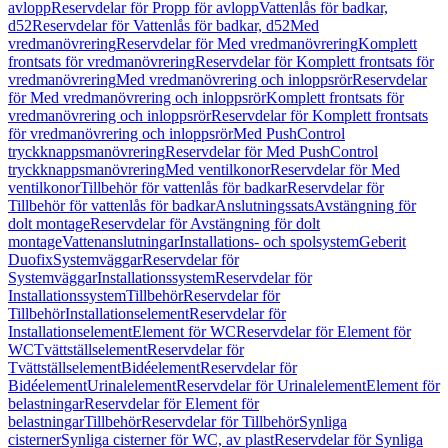
avlopp
Reservdelar för Propp för avlopp
Vattenlås för badkar,
d52
Reservdelar för Vattenlås för badkar, d52
Med
vredmanövrering
Reservdelar för Med vredmanövrering
Komplett
frontsats för vredmanövrering
Reservdelar för Komplett frontsats för
vredmanövrering
Med vredmanövrering och inloppsrör
Reservdelar
för Med vredmanövrering och inloppsrör
Komplett frontsats för
vredmanövrering och inloppsrör
Reservdelar för Komplett frontsats
för vredmanövrering och inloppsrör
Med PushControl
tryckknappsmanövrering
Reservdelar för Med PushControl
tryckknappsmanövrering
Med ventilkonor
Reservdelar för Med
ventilkonor
Tillbehör för vattenlås för badkar
Reservdelar för
Tillbehör för vattenlås för badkar
Anslutningssats
Avstängning för
dolt montage
Reservdelar för Avstängning för dolt
montage
Vattenanslutningar
Installations- och spolsystem
Geberit
Duofix
Systemväggar
Reservdelar för
Systemväggar
Installationssystem
Reservdelar för
Installationssystem
Tillbehör
Reservdelar för
Tillbehör
Installationselement
Reservdelar för
Installationselement
Element för WC
Reservdelar för Element för
WC
Tvättställselement
Reservdelar för
Tvättställselement
Bidéelement
Reservdelar för
Bidéelement
Urinalelement
Reservdelar för Urinalelement
Element för
belastningar
Reservdelar för Element för
belastningar
Tillbehör
Reservdelar för Tillbehör
Synliga
cisterner
Synliga cisterner för WC, av plast
Reservdelar för Synliga