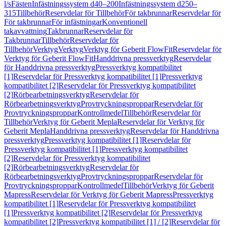
l/s
Fästen
Infästningssystem d40–200
Infästningssystem d250–
315
Tillbehör
Reservdelar för Tillbehör
För takbrunnar
Reservdelar för
För takbrunnar
För infästningar
Konventionell
takavvattning
Takbrunnar
Reservdelar för
Takbrunnar
Tillbehör
Reservdelar för
Tillbehör
Verktyg
Verktyg
Verktyg för Geberit FlowFit
Reservdelar för
Verktyg för Geberit FlowFit
Handdrivna pressverktyg
Reservdelar
för Handdrivna pressverktyg
Pressverktyg kompatibilitet
[1]
Reservdelar för Pressverktyg kompatibilitet [1]
Pressverktyg
kompatibilitet [2]
Reservdelar för Pressverktyg kompatibilitet
[2]
Rörbearbetningsverktyg
Reservdelar för
Rörbearbetningsverktyg
Provtryckningsproppar
Reservdelar för
Provtryckningsproppar
Kontrollmedel
Tillbehör
Reservdelar för
Tillbehör
Verktyg för Geberit Mepla
Reservdelar för Verktyg för
Geberit Mepla
Handdrivna pressverktyg
Reservdelar för Handdrivna
pressverktyg
Pressverktyg kompatibilitet [1]
Reservdelar för
Pressverktyg kompatibilitet [1]
Pressverktyg kompatibilitet
[2]
Reservdelar för Pressverktyg kompatibilitet
[2]
Rörbearbetningsverktyg
Reservdelar för
Rörbearbetningsverktyg
Provtryckningsproppar
Reservdelar för
Provtryckningsproppar
Kontrollmedel
Tillbehör
Verktyg för Geberit
Mapress
Reservdelar för Verktyg för Geberit Mapress
Pressverktyg
kompatibilitet [1]
Reservdelar för Pressverktyg kompatibilitet
[1]
Pressverktyg kompatibilitet [2]
Reservdelar för Pressverktyg
kompatibilitet [2]
Pressverktyg kompatibilitet [1] / [2]
Reservdelar för