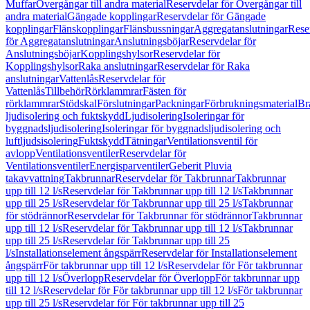
Muffar
Övergångar till andra material
Reservdelar för Övergångar till
andra material
Gängade kopplingar
Reservdelar för Gängade
kopplingar
Flänskopplingar
Flänsbussningar
Aggregatanslutningar
Rese
för Aggregatanslutningar
Anslutningsböjar
Reservdelar för
Anslutningsböjar
Kopplingshylsor
Reservdelar för
Kopplingshylsor
Raka anslutningar
Reservdelar för Raka
anslutningar
Vattenlås
Reservdelar för
Vattenlås
Tillbehör
Rörklammrar
Fästen för
rörklammrar
Stödskal
Förslutningar
Packningar
Förbrukningsmaterial
Br
ljudisolering och fuktskydd
Ljudisolering
Isoleringar för
byggnadsljudisolering
Isoleringar för byggnadsljudisolering och
luftljudsisolering
Fuktskydd
Tätningar
Ventilationsventil för
avlopp
Ventilationsventiler
Reservdelar för
Ventilationsventiler
Energisparventiler
Geberit Pluvia
takavvattning
Takbrunnar
Reservdelar för Takbrunnar
Takbrunnar
upp till 12 l/s
Reservdelar för Takbrunnar upp till 12 l/s
Takbrunnar
upp till 25 l/s
Reservdelar för Takbrunnar upp till 25 l/s
Takbrunnar
för stödrännor
Reservdelar för Takbrunnar för stödrännor
Takbrunnar
upp till 12 l/s
Reservdelar för Takbrunnar upp till 12 l/s
Takbrunnar
upp till 25 l/s
Reservdelar för Takbrunnar upp till 25
l/s
Installationselement ångspärr
Reservdelar för Installationselement
ångspärr
För takbrunnar upp till 12 l/s
Reservdelar för För takbrunnar
upp till 12 l/s
Överlopp
Reservdelar för Överlopp
För takbrunnar upp
till 12 l/s
Reservdelar för För takbrunnar upp till 12 l/s
För takbrunnar
upp till 25 l/s
Reservdelar för För takbrunnar upp till 25