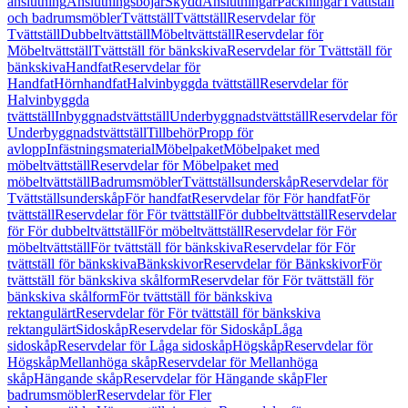
anslutning
Anslutningsböjar
Skydd
Anslutningar
Packningar
Tvättställ
och badrumsmöbler
Tvättställ
Tvättställ
Reservdelar för
Tvättställ
Dubbeltvättställ
Möbeltvättställ
Reservdelar för
Möbeltvättställ
Tvättställ för bänkskiva
Reservdelar för Tvättställ för
bänkskiva
Handfat
Reservdelar för
Handfat
Hörnhandfat
Halvinbyggda tvättställ
Reservdelar för
Halvinbyggda
tvättställ
Inbyggnadstvättställ
Underbyggnadstvättställ
Reservdelar för
Underbyggnadstvättställ
Tillbehör
Propp för
avlopp
Infästningsmaterial
Möbelpaket
Möbelpaket med
möbeltvättställ
Reservdelar för Möbelpaket med
möbeltvättställ
Badrumsmöbler
Tvättställsunderskåp
Reservdelar för
Tvättställsunderskåp
För handfat
Reservdelar för För handfat
För
tvättställ
Reservdelar för För tvättställ
För dubbeltvättställ
Reservdelar
för För dubbeltvättställ
För möbeltvättställ
Reservdelar för För
möbeltvättställ
För tvättställ för bänkskiva
Reservdelar för För
tvättställ för bänkskiva
Bänkskivor
Reservdelar för Bänkskivor
För
tvättställ för bänkskiva skålform
Reservdelar för För tvättställ för
bänkskiva skålform
För tvättställ för bänkskiva
rektangulärt
Reservdelar för För tvättställ för bänkskiva
rektangulärt
Sidoskåp
Reservdelar för Sidoskåp
Låga
sidoskåp
Reservdelar för Låga sidoskåp
Högskåp
Reservdelar för
Högskåp
Mellanhöga skåp
Reservdelar för Mellanhöga
skåp
Hängande skåp
Reservdelar för Hängande skåp
Fler
badrumsmöbler
Reservdelar för Fler