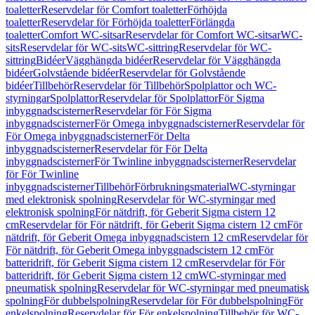
toaletter
Reservdelar för Comfort toaletter
Förhöjda
toaletter
Reservdelar för Förhöjda toaletter
Förlängda
toaletter
Comfort WC-sitsar
Reservdelar för Comfort WC-sitsar
WC-
sits
Reservdelar för WC-sits
WC-sittring
Reservdelar för WC-
sittring
Bidéer
Vägghängda bidéer
Reservdelar för Vägghängda
bidéer
Golvstående bidéer
Reservdelar för Golvstående
bidéer
Tillbehör
Reservdelar för Tillbehör
Spolplattor och WC-
styrningar
Spolplattor
Reservdelar för Spolplattor
För Sigma
inbyggnadscisterner
Reservdelar för För Sigma
inbyggnadscisterner
För Omega inbyggnadscisterner
Reservdelar för
För Omega inbyggnadscisterner
För Delta
inbyggnadscisterner
Reservdelar för För Delta
inbyggnadscisterner
För Twinline inbyggnadscisterner
Reservdelar
för För Twinline
inbyggnadscisterner
Tillbehör
Förbrukningsmaterial
WC-styrningar
med elektronisk spolning
Reservdelar för WC-styrningar med
elektronisk spolning
För nätdrift, för Geberit Sigma cistern 12
cm
Reservdelar för För nätdrift, för Geberit Sigma cistern 12 cm
För
nätdrift, för Geberit Omega inbyggnadscistern 12 cm
Reservdelar för
För nätdrift, för Geberit Omega inbyggnadscistern 12 cm
För
batteridrift, för Geberit Sigma cistern 12 cm
Reservdelar för För
batteridrift, för Geberit Sigma cistern 12 cm
WC-styrningar med
pneumatisk spolning
Reservdelar för WC-styrningar med pneumatisk
spolning
För dubbelspolning
Reservdelar för För dubbelspolning
För
enkelspolning
Reservdelar för För enkelspolning
Tillbehör för WC-