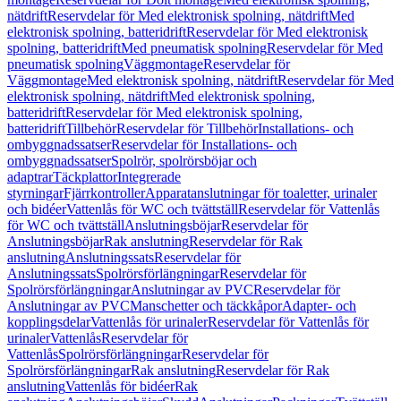
nätdrift
Reservdelar för Med elektronisk spolning, nätdrift
Med
elektronisk spolning, batteridrift
Reservdelar för Med elektronisk
spolning, batteridrift
Med pneumatisk spolning
Reservdelar för Med
pneumatisk spolning
Väggmontage
Reservdelar för
Väggmontage
Med elektronisk spolning, nätdrift
Reservdelar för Med
elektronisk spolning, nätdrift
Med elektronisk spolning,
batteridrift
Reservdelar för Med elektronisk spolning,
batteridrift
Tillbehör
Reservdelar för Tillbehör
Installations- och
ombyggnadssatser
Reservdelar för Installations- och
ombyggnadssatser
Spolrör, spolrörsböjar och
adaptrar
Täckplattor
Integrerade
styrningar
Fjärrkontroller
Apparatanslutningar för toaletter, urinaler
och bidéer
Vattenlås för WC och tvättställ
Reservdelar för Vattenlås
för WC och tvättställ
Anslutningsböjar
Reservdelar för
Anslutningsböjar
Rak anslutning
Reservdelar för Rak
anslutning
Anslutningssats
Reservdelar för
Anslutningssats
Spolrörsförlängningar
Reservdelar för
Spolrörsförlängningar
Anslutningar av PVC
Reservdelar för
Anslutningar av PVC
Manschetter och täckkåpor
Adapter- och
kopplingsdelar
Vattenlås för urinaler
Reservdelar för Vattenlås för
urinaler
Vattenlås
Reservdelar för
Vattenlås
Spolrörsförlängningar
Reservdelar för
Spolrörsförlängningar
Rak anslutning
Reservdelar för Rak
anslutning
Vattenlås för bidéer
Rak