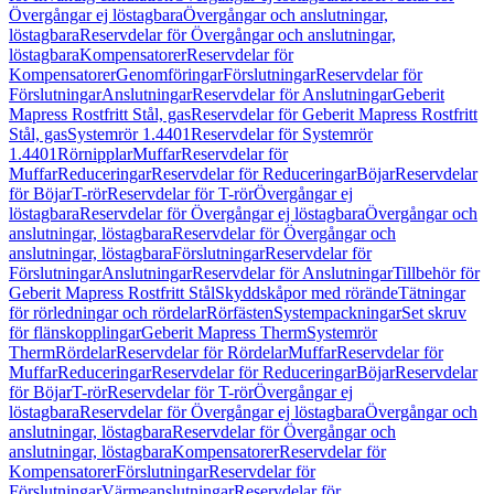
Övergångar ej löstagbara
Övergångar och anslutningar,
löstagbara
Reservdelar för Övergångar och anslutningar,
löstagbara
Kompensatorer
Reservdelar för
Kompensatorer
Genomföringar
Förslutningar
Reservdelar för
Förslutningar
Anslutningar
Reservdelar för Anslutningar
Geberit
Mapress Rostfritt Stål, gas
Reservdelar för Geberit Mapress Rostfritt
Stål, gas
Systemrör 1.4401
Reservdelar för Systemrör
1.4401
Rörnipplar
Muffar
Reservdelar för
Muffar
Reduceringar
Reservdelar för Reduceringar
Böjar
Reservdelar
för Böjar
T-rör
Reservdelar för T-rör
Övergångar ej
löstagbara
Reservdelar för Övergångar ej löstagbara
Övergångar och
anslutningar, löstagbara
Reservdelar för Övergångar och
anslutningar, löstagbara
Förslutningar
Reservdelar för
Förslutningar
Anslutningar
Reservdelar för Anslutningar
Tillbehör för
Geberit Mapress Rostfritt Stål
Skyddskåpor med rörände
Tätningar
för rörledningar och rördelar
Rörfästen
Systempackningar
Set skruv
för flänskopplingar
Geberit Mapress Therm
Systemrör
Therm
Rördelar
Reservdelar för Rördelar
Muffar
Reservdelar för
Muffar
Reduceringar
Reservdelar för Reduceringar
Böjar
Reservdelar
för Böjar
T-rör
Reservdelar för T-rör
Övergångar ej
löstagbara
Reservdelar för Övergångar ej löstagbara
Övergångar och
anslutningar, löstagbara
Reservdelar för Övergångar och
anslutningar, löstagbara
Kompensatorer
Reservdelar för
Kompensatorer
Förslutningar
Reservdelar för
Förslutningar
Värmeanslutningar
Reservdelar för