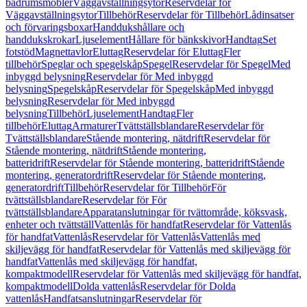
badrumsmöbler
Väggavställningsytor
Reservdelar för
Väggavställningsytor
Tillbehör
Reservdelar för Tillbehör
Lådinsatser
och förvaringsboxar
Handdukshållare och
handdukskrokar
Ljuselement
Hållare för bänkskivor
Handtag
Set
fotstöd
Magnettavlor
Eluttag
Reservdelar för Eluttag
Fler
tillbehör
Speglar och spegelskåp
Spegel
Reservdelar för Spegel
Med
inbyggd belysning
Reservdelar för Med inbyggd
belysning
Spegelskåp
Reservdelar för Spegelskåp
Med inbyggd
belysning
Reservdelar för Med inbyggd
belysning
Tillbehör
Ljuselement
Handtag
Fler
tillbehör
Eluttag
Armaturer
Tvättställsblandare
Reservdelar för
Tvättställsblandare
Stående montering, nätdrift
Reservdelar för
Stående montering, nätdrift
Stående montering,
batteridrift
Reservdelar för Stående montering, batteridrift
Stående
montering, generatordrift
Reservdelar för Stående montering,
generatordrift
Tillbehör
Reservdelar för Tillbehör
För
tvättställsblandare
Reservdelar för För
tvättställsblandare
Apparatanslutningar för tvättområde, köksvask,
enheter och tvättställ
Vattenlås för handfat
Reservdelar för Vattenlås
för handfat
Vattenlås
Reservdelar för Vattenlås
Vattenlås med
skiljevägg för handfat
Reservdelar för Vattenlås med skiljevägg för
handfat
Vattenlås med skiljevägg för handfat,
kompaktmodell
Reservdelar för Vattenlås med skiljevägg för handfat,
kompaktmodell
Dolda vattenlås
Reservdelar för Dolda
vattenlås
Handfatsanslutningar
Reservdelar för