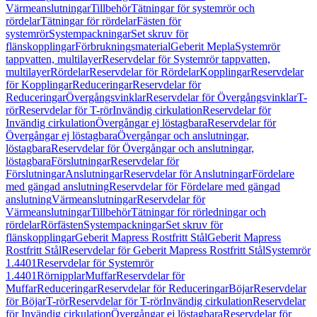
Värmeanslutningar
Tillbehör
Tätningar för systemrör och
rördelar
Tätningar för rördelar
Fästen för
systemrör
Systempackningar
Set skruv för
flänskopplingar
Förbrukningsmaterial
Geberit Mepla
Systemrör
tappvatten, multilayer
Reservdelar för Systemrör tappvatten,
multilayer
Rördelar
Reservdelar för Rördelar
Kopplingar
Reservdelar
för Kopplingar
Reduceringar
Reservdelar för
Reduceringar
Övergångsvinklar
Reservdelar för Övergångsvinklar
T-
rör
Reservdelar för T-rör
Invändig cirkulation
Reservdelar för
Invändig cirkulation
Övergångar ej löstagbara
Reservdelar för
Övergångar ej löstagbara
Övergångar och anslutningar,
löstagbara
Reservdelar för Övergångar och anslutningar,
löstagbara
Förslutningar
Reservdelar för
Förslutningar
Anslutningar
Reservdelar för Anslutningar
Fördelare
med gängad anslutning
Reservdelar för Fördelare med gängad
anslutning
Värmeanslutningar
Reservdelar för
Värmeanslutningar
Tillbehör
Tätningar för rörledningar och
rördelar
Rörfästen
Systempackningar
Set skruv för
flänskopplingar
Geberit Mapress Rostfritt Stål
Geberit Mapress
Rostfritt Stål
Reservdelar för Geberit Mapress Rostfritt Stål
Systemrör
1.4401
Reservdelar för Systemrör
1.4401
Rörnipplar
Muffar
Reservdelar för
Muffar
Reduceringar
Reservdelar för Reduceringar
Böjar
Reservdelar
för Böjar
T-rör
Reservdelar för T-rör
Invändig cirkulation
Reservdelar
för Invändig cirkulation
Övergångar ej löstagbara
Reservdelar för