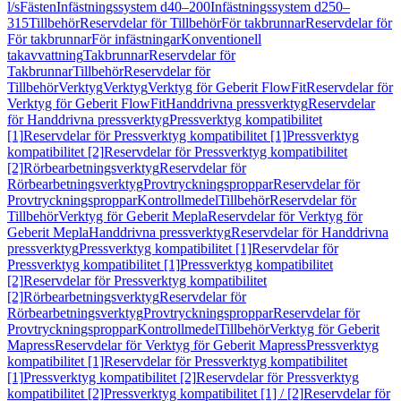
l/s
Fästen
Infästningssystem d40–200
Infästningssystem d250–
315
Tillbehör
Reservdelar för Tillbehör
För takbrunnar
Reservdelar för
För takbrunnar
För infästningar
Konventionell
takavvattning
Takbrunnar
Reservdelar för
Takbrunnar
Tillbehör
Reservdelar för
Tillbehör
Verktyg
Verktyg
Verktyg för Geberit FlowFit
Reservdelar för
Verktyg för Geberit FlowFit
Handdrivna pressverktyg
Reservdelar
för Handdrivna pressverktyg
Pressverktyg kompatibilitet
[1]
Reservdelar för Pressverktyg kompatibilitet [1]
Pressverktyg
kompatibilitet [2]
Reservdelar för Pressverktyg kompatibilitet
[2]
Rörbearbetningsverktyg
Reservdelar för
Rörbearbetningsverktyg
Provtryckningsproppar
Reservdelar för
Provtryckningsproppar
Kontrollmedel
Tillbehör
Reservdelar för
Tillbehör
Verktyg för Geberit Mepla
Reservdelar för Verktyg för
Geberit Mepla
Handdrivna pressverktyg
Reservdelar för Handdrivna
pressverktyg
Pressverktyg kompatibilitet [1]
Reservdelar för
Pressverktyg kompatibilitet [1]
Pressverktyg kompatibilitet
[2]
Reservdelar för Pressverktyg kompatibilitet
[2]
Rörbearbetningsverktyg
Reservdelar för
Rörbearbetningsverktyg
Provtryckningsproppar
Reservdelar för
Provtryckningsproppar
Kontrollmedel
Tillbehör
Verktyg för Geberit
Mapress
Reservdelar för Verktyg för Geberit Mapress
Pressverktyg
kompatibilitet [1]
Reservdelar för Pressverktyg kompatibilitet
[1]
Pressverktyg kompatibilitet [2]
Reservdelar för Pressverktyg
kompatibilitet [2]
Pressverktyg kompatibilitet [1] / [2]
Reservdelar för