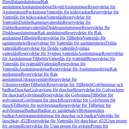
Handfatsanslutningar
Rak
anslutning
Anslutningsböjar
Skydd
Anslutningar
Reservdelar för
Anslutningar
Packningar
Vattenlås för köksvaskar
Reservdelar för
Vattenlås för köksvaskar
Vattenlås
Reservdelar för
Vattenlås
Dubbelkammarvattenlås
Reservdelar för
Dubbelkammarvattenlås
Diskhoanslutningar
Reservdelar för
Diskhoanslutningar
Rak anslutning
Reservdelar för Rak
anslutning
Tillbehör
Reservdelar för Tillbehör
Vattenlås för
sanitärenheter
Reservdelar för Vattenlås för sanitärenheter
Dolda
vattenlås
Reservdelar för Dolda vattenlås
Synliga
vattenlås
Reservdelar för Synliga vattenlås
Anslutningar
Reservdelar
för Anslutningar
Tillbehör
Vattenlås för tvättställ
Reservdelar för
Vattenlås för tvättställ
Vattenlås
Reservdelar för
Vattenlås
Anslutningsböjar
Reservdelar för Anslutningsböjar
Rak
anslutning
Reservdelar för Rak
anslutning
Utloppsventiler
Reservdelar för
Utloppsventiler
Tillbehör
Reservdelar för Tillbehör
Golvbrunnar och
badkar
Duschar
Golvavlopp för duschar
Reservdelar för Golvavlopp
för duschar
Golvränna
Reservdelar för Golvränna
Tillbehör för
golvrännor
Golvbrunn för dusch
Reservdelar för Golvbrunn för
dusch
Tillbehör för golvbrunnar
Reservdelar för Tillbehör för
golvbrunnar
Badkar
Badkar av sanitetsakryl
Rektangulära
badkar
Aggregatanslutningar för duschar och badkar
Vattenlås för
duschkar, d52
Reservdelar för Vattenlås för duschkar, d52
Utan propp
för avlopp
Reservdelar för Utan propp för avlopp
Propp för