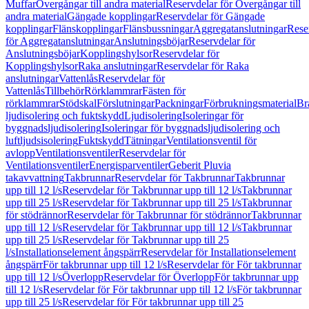
Muffar
Övergångar till andra material
Reservdelar för Övergångar till
andra material
Gängade kopplingar
Reservdelar för Gängade
kopplingar
Flänskopplingar
Flänsbussningar
Aggregatanslutningar
Rese
för Aggregatanslutningar
Anslutningsböjar
Reservdelar för
Anslutningsböjar
Kopplingshylsor
Reservdelar för
Kopplingshylsor
Raka anslutningar
Reservdelar för Raka
anslutningar
Vattenlås
Reservdelar för
Vattenlås
Tillbehör
Rörklammrar
Fästen för
rörklammrar
Stödskal
Förslutningar
Packningar
Förbrukningsmaterial
Br
ljudisolering och fuktskydd
Ljudisolering
Isoleringar för
byggnadsljudisolering
Isoleringar för byggnadsljudisolering och
luftljudsisolering
Fuktskydd
Tätningar
Ventilationsventil för
avlopp
Ventilationsventiler
Reservdelar för
Ventilationsventiler
Energisparventiler
Geberit Pluvia
takavvattning
Takbrunnar
Reservdelar för Takbrunnar
Takbrunnar
upp till 12 l/s
Reservdelar för Takbrunnar upp till 12 l/s
Takbrunnar
upp till 25 l/s
Reservdelar för Takbrunnar upp till 25 l/s
Takbrunnar
för stödrännor
Reservdelar för Takbrunnar för stödrännor
Takbrunnar
upp till 12 l/s
Reservdelar för Takbrunnar upp till 12 l/s
Takbrunnar
upp till 25 l/s
Reservdelar för Takbrunnar upp till 25
l/s
Installationselement ångspärr
Reservdelar för Installationselement
ångspärr
För takbrunnar upp till 12 l/s
Reservdelar för För takbrunnar
upp till 12 l/s
Överlopp
Reservdelar för Överlopp
För takbrunnar upp
till 12 l/s
Reservdelar för För takbrunnar upp till 12 l/s
För takbrunnar
upp till 25 l/s
Reservdelar för För takbrunnar upp till 25