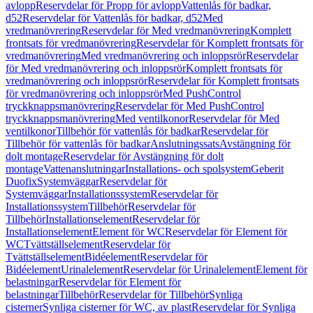
avlopp
Reservdelar för Propp för avlopp
Vattenlås för badkar,
d52
Reservdelar för Vattenlås för badkar, d52
Med
vredmanövrering
Reservdelar för Med vredmanövrering
Komplett
frontsats för vredmanövrering
Reservdelar för Komplett frontsats för
vredmanövrering
Med vredmanövrering och inloppsrör
Reservdelar
för Med vredmanövrering och inloppsrör
Komplett frontsats för
vredmanövrering och inloppsrör
Reservdelar för Komplett frontsats
för vredmanövrering och inloppsrör
Med PushControl
tryckknappsmanövrering
Reservdelar för Med PushControl
tryckknappsmanövrering
Med ventilkonor
Reservdelar för Med
ventilkonor
Tillbehör för vattenlås för badkar
Reservdelar för
Tillbehör för vattenlås för badkar
Anslutningssats
Avstängning för
dolt montage
Reservdelar för Avstängning för dolt
montage
Vattenanslutningar
Installations- och spolsystem
Geberit
Duofix
Systemväggar
Reservdelar för
Systemväggar
Installationssystem
Reservdelar för
Installationssystem
Tillbehör
Reservdelar för
Tillbehör
Installationselement
Reservdelar för
Installationselement
Element för WC
Reservdelar för Element för
WC
Tvättställselement
Reservdelar för
Tvättställselement
Bidéelement
Reservdelar för
Bidéelement
Urinalelement
Reservdelar för Urinalelement
Element för
belastningar
Reservdelar för Element för
belastningar
Tillbehör
Reservdelar för Tillbehör
Synliga
cisterner
Synliga cisterner för WC, av plast
Reservdelar för Synliga