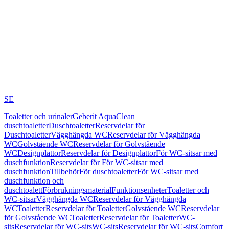
SE
Toaletter och urinaler
Geberit AquaClean
duschtoaletter
Duschtoaletter
Reservdelar för
Duschtoaletter
Vägghängda WC
Reservdelar för Vägghängda
WC
Golvstående WC
Reservdelar för Golvstående
WC
Designplattor
Reservdelar för Designplattor
För WC-sitsar med
duschfunktion
Reservdelar för För WC-sitsar med
duschfunktion
Tillbehör
För duschtoaletter
För WC-sitsar med
duschfunktion och
duschtoalett
Förbrukningsmaterial
Funktionsenheter
Toaletter och
WC-sitsar
Vägghängda WC
Reservdelar för Vägghängda
WC
Toaletter
Reservdelar för Toaletter
Golvstående WC
Reservdelar
för Golvstående WC
Toaletter
Reservdelar för Toaletter
WC-
sits
Reservdelar för WC-sits
WC-sits
Reservdelar för WC-sits
Comfort