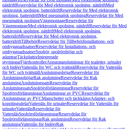
nätdrift
Reservdelar för Med elektronisk spolning, nätdrift
Med
elektronisk spolning, batteridrift
Reservdelar för Med elektronisk
spolning, batteridrift
Med pneumatisk spolning
Reservdelar för Med
pneumatisk spolning
Väggmontage
Reservdelar för
Väggmontage
Med elektronisk spolning, nätdrift
Reservdelar för Med
elektronisk spolning, nätdrift
Med elektronisk spolning,
batteridrift
Reservdelar för Med elektronisk spolning,
batteridrift
Tillbehör
Reservdelar för Tillbehör
Installations- och
ombyggnadssatser
Reservdelar för Installations- och
ombyggnadssatser
Spolrör, spolrörsböjar och
adaptrar
Täckplattor
Integrerade
styrningar
Fjärrkontroller
Apparatanslutningar för toaletter, urinaler
och bidéer
Vattenlås för WC och tvättställ
Reservdelar för Vattenlås
för WC och tvättställ
Anslutningsböjar
Reservdelar för
Anslutningsböjar
Rak anslutning
Reservdelar för Rak
anslutning
Anslutningssats
Reservdelar för
Anslutningssats
Spolrörsförlängningar
Reservdelar för
Spolrörsförlängningar
Anslutningar av PVC
Reservdelar för
Anslutningar av PVC
Manschetter och täckkåpor
Adapter- och
kopplingsdelar
Vattenlås för urinaler
Reservdelar för Vattenlås för
urinaler
Vattenlås
Reservdelar för
Vattenlås
Spolrörsförlängningar
Reservdelar för
Spolrörsförlängningar
Rak anslutning
Reservdelar för Rak
anslutning
Vattenlås för bidéer
Rak