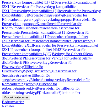
Pressverktyg kompatibilitet [1] / [2]
Pressverktyg kompatibilitet
[2XL]
Reservdelar för Pressverktyg kompatibilitet
[2XL]
Pressverktyg kompatibilitet [3]
Reservdelar för Pressverktyg
kompatibilitet [3]
Rörbearbetningsverktyg
Reservdelar för
Rörbearbetningsverktyg
Provtryckningsproppar
Reservdelar för
Provtryckningsproppar
Kontrollmedel
Reservdelar för
Kontrollmedel
Tillbehör
Pressenheter
Reservdelar för
Pressenheter
Pressenheter kompatibilitet [1]
Reservdelar för
Pressenheter kompatibilitet [1]
Pressenheter kompatibilitet
[2]
Reservdelar för Pressenheter kompatibilitet [2]
Pressverktyg
kompatibilitet [2XL]
Reservdelar för Pressverktyg kompatibilitet
[2XL]
Pressenheter kompatibilitet [4]/[2]
Reservdelar för
Pressenheter kompatibilitet [4]/[2]
Verktyg för Geberit Silent-
db20/Geberit PE
Reservdelar för Verktyg för Geberit Silent-
db20/Geberit PE
Elsvetsverktyg
Reservdelar för
Elsvetsverktyg
Tillbehör för
Elsvetsverktyg
Spegelsvetsverktyg
Reservdelar för
Spegelsvetsverktyg
Tillbehör för
spegelsvetsverktyg
Rörbearbetningsverktyg
Reservdelar för
Rörbearbetningsverktyg
Tillbehör för
rörbearbetningsverktyg
Reservdelar för Tillbehör för
rörbearbetningsverktyg
Fjärrkontroller
Fjärrkontroller
Produktkategorier
Badrumsserier
Nyheter