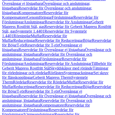
Övergångar ej löstagbara
Övergångar och anslutningar,
löstagbara
Reservdelar för Övergångar och anslutningar,
löstagbara
Kompensatorer
Reservdelar för
Kompensatorer
Genomföringar
Förslutningar
Reservdelar för
Förslutningar
Anslutningar
Reservdelar för Anslutningar
Geberit
Mapress Rostfritt Stål, gas
Reservdelar för Geberit Mapress Rostfritt
Stål, gas
Systemrör 1.4401
Reservdelar för Systemrör
1.4401
Rörnipplar
Muffar
Reservdelar för
Muffar
Reduceringar
Reservdelar för Reduceringar
Böjar
Reservdelar
för Böjar
T-rör
Reservdelar för T-rör
Övergångar ej
löstagbara
Reservdelar för Övergångar ej löstagbara
Övergångar och
anslutningar, löstagbara
Reservdelar för Övergångar och
anslutningar, löstagbara
Förslutningar
Reservdelar för
Förslutningar
Anslutningar
Reservdelar för Anslutningar
Tillbehör för
Geberit Mapress Rostfritt Stål
Skyddskåpor med rörände
Tätningar
för rörledningar och rördelar
Rörfästen
Systempackningar
Set skruv
för flänskopplingar
Geberit Mapress Therm
Systemrör
Therm
Rördelar
Reservdelar för Rördelar
Muffar
Reservdelar för
Muffar
Reduceringar
Reservdelar för Reduceringar
Böjar
Reservdelar
för Böjar
T-rör
Reservdelar för T-rör
Övergångar ej
löstagbara
Reservdelar för Övergångar ej löstagbara
Övergångar och
anslutningar, löstagbara
Reservdelar för Övergångar och
anslutningar, löstagbara
Kompensatorer
Reservdelar för
Kompensatorer
Förslutningar
Reservdelar för
Förslutningar
Värmeanslutningar
Reservdelar för