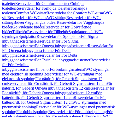
toaletter
Reservdelar för Comfort toaletter
Förhöjda
toaletter
Reservdelar för Förhöjda toaletter
Förlängda
toaletter
Comfort WC-sitsar
Reservdelar för Comfort WC-sitsar
WC-
sits
Reservdelar för WC-sits
WC-sittring
Reservdelar för WC-
sittring
Bidéer
Vägghängda bidéer
Reservdelar för Vägghängda
bidéer
Golvstående bidéer
Reservdelar för Golvstående
bidéer
Tillbehör
Reservdelar för Tillbehör
Spolplattor och WC-
styrningar
Spolplattor
Reservdelar för Spolplattor
För Sigma
inbyggnadscisterner
Reservdelar för För Sigma
inbyggnadscisterner
För Omega inbyggnadscisterner
Reservdelar för
För Omega inbyggnadscisterner
För Delta
inbyggnadscisterner
Reservdelar för För Delta
inbyggnadscisterner
För Twinline inbyggnadscisterner
Reservdelar
för För Twinline
inbyggnadscisterner
Tillbehör
Förbrukningsmaterial
WC-styrningar
med elektronisk spolning
Reservdelar för WC-styrningar med
elektronisk spolning
För nätdrift, för Geberit Sigma cistern 12
cm
Reservdelar för För nätdrift, för Geberit Sigma cistern 12 cm
För
nätdrift, för Geberit Omega inbyggnadscistern 12 cm
Reservdelar för
För nätdrift, för Geberit Omega inbyggnadscistern 12 cm
För
batteridrift, för Geberit Sigma cistern 12 cm
Reservdelar för För
batteridrift, för Geberit Sigma cistern 12 cm
WC-styrningar med
pneumatisk spolning
Reservdelar för WC-styrningar med pneumatisk
spolning
För dubbelspolning
Reservdelar för För dubbelspolning
För
enkelspolning
Reservdelar för För enkelspolning
Tillbehör för WC-