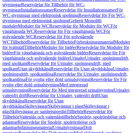
styrningar
Reservdelar för Tillbehör för WC-
styrningar
Installationssatser
Reservdelar för Installationssatser
För
WC-styrningar med elektronisk spolning
Reservdelar för För WC-
styrningar med elektronisk spolning
Geberit Monolith
moduler
Moduler för WC
Reservdelar för Moduler för WC
För
vägghängda WC
Reservdelar för För vägghängda WC
För
golvstående WC
Reservdelar för För golvstående
WC
Tillbehör
Reservdelar för Tillbehör
Förbrukningsmaterial
Moduler
för tvättställ
Tillbehör
Moduler för bidéer
Reservdelar för Moduler för
bidéer
För vägghängda och golvstående bidéer
Reservdelar för För
vägghängda och golvstående bidéer
Urinaler
Urinaler, spolningsdrift,
med spolkant
Reservdelar för Urinaler, spolningsdrift, med
spolkant
Utan skyddskåpa
Reservdelar för Utan skyddskåpa
Urinaler,
spolningsdrift, spolkantlösa
Reservdelar för Urinaler, spolningsdrift,
spolkantlösa
För synlig eller dold urinalstyrning
Reservdelar för För
synlig eller dold urinalstyrning
Med integrerad
urinalstyrning
Reservdelar för Med integrerad urinalstyrning
Urinaler,
vattenfri drift
Reservdelar för Urinaler, vattenfri drift
Utan
skyddskåpa
Reservdelar för Utan
skyddskåpa
Skiljeväggar
Skiljeväggar i plast
Skiljeväggar i
glas
Skiljeväggar av sanitetsporslin
Tillbehör
Reservdelar för
Tillbehör
Vattenlås och vattenlåstillbehör
Spolrör, spolrörsböjar och
adaptrar
Reservdelar för Spolrör, spolrörsböjar och
adaptrar
Infästningsmaterial
Urinalstyrningar
Dolt
montage
Reservdelar för Dolt montage
Med elektronisk spolning,