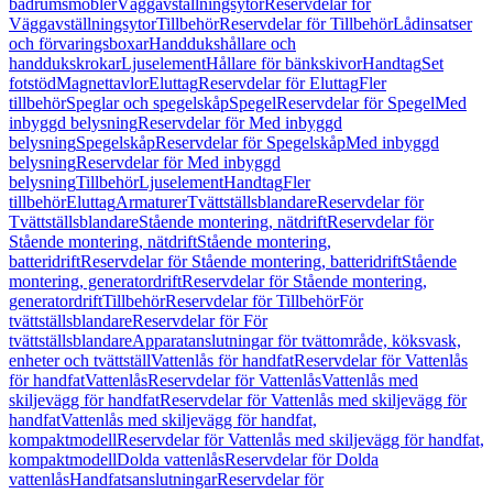
badrumsmöbler
Väggavställningsytor
Reservdelar för
Väggavställningsytor
Tillbehör
Reservdelar för Tillbehör
Lådinsatser
och förvaringsboxar
Handdukshållare och
handdukskrokar
Ljuselement
Hållare för bänkskivor
Handtag
Set
fotstöd
Magnettavlor
Eluttag
Reservdelar för Eluttag
Fler
tillbehör
Speglar och spegelskåp
Spegel
Reservdelar för Spegel
Med
inbyggd belysning
Reservdelar för Med inbyggd
belysning
Spegelskåp
Reservdelar för Spegelskåp
Med inbyggd
belysning
Reservdelar för Med inbyggd
belysning
Tillbehör
Ljuselement
Handtag
Fler
tillbehör
Eluttag
Armaturer
Tvättställsblandare
Reservdelar för
Tvättställsblandare
Stående montering, nätdrift
Reservdelar för
Stående montering, nätdrift
Stående montering,
batteridrift
Reservdelar för Stående montering, batteridrift
Stående
montering, generatordrift
Reservdelar för Stående montering,
generatordrift
Tillbehör
Reservdelar för Tillbehör
För
tvättställsblandare
Reservdelar för För
tvättställsblandare
Apparatanslutningar för tvättområde, köksvask,
enheter och tvättställ
Vattenlås för handfat
Reservdelar för Vattenlås
för handfat
Vattenlås
Reservdelar för Vattenlås
Vattenlås med
skiljevägg för handfat
Reservdelar för Vattenlås med skiljevägg för
handfat
Vattenlås med skiljevägg för handfat,
kompaktmodell
Reservdelar för Vattenlås med skiljevägg för handfat,
kompaktmodell
Dolda vattenlås
Reservdelar för Dolda
vattenlås
Handfatsanslutningar
Reservdelar för