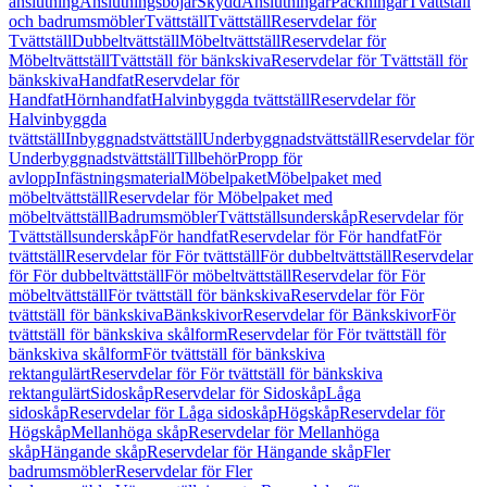
anslutning
Anslutningsböjar
Skydd
Anslutningar
Packningar
Tvättställ
och badrumsmöbler
Tvättställ
Tvättställ
Reservdelar för
Tvättställ
Dubbeltvättställ
Möbeltvättställ
Reservdelar för
Möbeltvättställ
Tvättställ för bänkskiva
Reservdelar för Tvättställ för
bänkskiva
Handfat
Reservdelar för
Handfat
Hörnhandfat
Halvinbyggda tvättställ
Reservdelar för
Halvinbyggda
tvättställ
Inbyggnadstvättställ
Underbyggnadstvättställ
Reservdelar för
Underbyggnadstvättställ
Tillbehör
Propp för
avlopp
Infästningsmaterial
Möbelpaket
Möbelpaket med
möbeltvättställ
Reservdelar för Möbelpaket med
möbeltvättställ
Badrumsmöbler
Tvättställsunderskåp
Reservdelar för
Tvättställsunderskåp
För handfat
Reservdelar för För handfat
För
tvättställ
Reservdelar för För tvättställ
För dubbeltvättställ
Reservdelar
för För dubbeltvättställ
För möbeltvättställ
Reservdelar för För
möbeltvättställ
För tvättställ för bänkskiva
Reservdelar för För
tvättställ för bänkskiva
Bänkskivor
Reservdelar för Bänkskivor
För
tvättställ för bänkskiva skålform
Reservdelar för För tvättställ för
bänkskiva skålform
För tvättställ för bänkskiva
rektangulärt
Reservdelar för För tvättställ för bänkskiva
rektangulärt
Sidoskåp
Reservdelar för Sidoskåp
Låga
sidoskåp
Reservdelar för Låga sidoskåp
Högskåp
Reservdelar för
Högskåp
Mellanhöga skåp
Reservdelar för Mellanhöga
skåp
Hängande skåp
Reservdelar för Hängande skåp
Fler
badrumsmöbler
Reservdelar för Fler