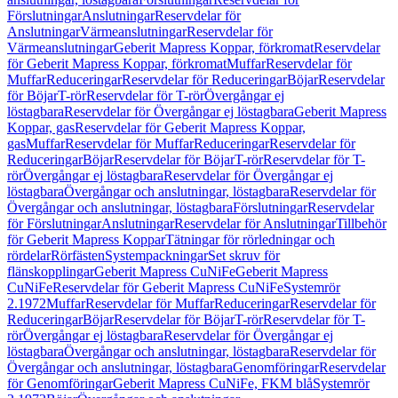
Förslutningar
Anslutningar
Reservdelar för
Anslutningar
Värmeanslutningar
Reservdelar för
Värmeanslutningar
Geberit Mapress Koppar, förkromat
Reservdelar
för Geberit Mapress Koppar, förkromat
Muffar
Reservdelar för
Muffar
Reduceringar
Reservdelar för Reduceringar
Böjar
Reservdelar
för Böjar
T-rör
Reservdelar för T-rör
Övergångar ej
löstagbara
Reservdelar för Övergångar ej löstagbara
Geberit Mapress
Koppar, gas
Reservdelar för Geberit Mapress Koppar,
gas
Muffar
Reservdelar för Muffar
Reduceringar
Reservdelar för
Reduceringar
Böjar
Reservdelar för Böjar
T-rör
Reservdelar för T-
rör
Övergångar ej löstagbara
Reservdelar för Övergångar ej
löstagbara
Övergångar och anslutningar, löstagbara
Reservdelar för
Övergångar och anslutningar, löstagbara
Förslutningar
Reservdelar
för Förslutningar
Anslutningar
Reservdelar för Anslutningar
Tillbehör
för Geberit Mapress Koppar
Tätningar för rörledningar och
rördelar
Rörfästen
Systempackningar
Set skruv för
flänskopplingar
Geberit Mapress CuNiFe
Geberit Mapress
CuNiFe
Reservdelar för Geberit Mapress CuNiFe
Systemrör
2.1972
Muffar
Reservdelar för Muffar
Reduceringar
Reservdelar för
Reduceringar
Böjar
Reservdelar för Böjar
T-rör
Reservdelar för T-
rör
Övergångar ej löstagbara
Reservdelar för Övergångar ej
löstagbara
Övergångar och anslutningar, löstagbara
Reservdelar för
Övergångar och anslutningar, löstagbara
Genomföringar
Reservdelar
för Genomföringar
Geberit Mapress CuNiFe, FKM blå
Systemrör