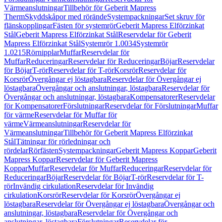
Värmeanslutningar
Tillbehör för Geberit Mapress
Therm
Skyddskåpor med rörände
Systempackningar
Set skruv för
flänskopplingar
Fästen för systemrör
Geberit Mapress Elförzinkat
Stål
Geberit Mapress Elförzinkat Stål
Reservdelar för Geberit
Mapress Elförzinkat Stål
Systemrör 1.0034
Systemrör
1.0215
Rörnipplar
Muffar
Reservdelar för
Muffar
Reduceringar
Reservdelar för Reduceringar
Böjar
Reservdelar
för Böjar
T-rör
Reservdelar för T-rör
Korsrör
Reservdelar för
Korsrör
Övergångar ej löstagbara
Reservdelar för Övergångar ej
löstagbara
Övergångar och anslutningar, löstagbara
Reservdelar för
Övergångar och anslutningar, löstagbara
Kompensatorer
Reservdelar
för Kompensatorer
Förslutningar
Reservdelar för Förslutningar
Muffar
för värme
Reservdelar för Muffar för
värme
Värmeanslutningar
Reservdelar för
Värmeanslutningar
Tillbehör för Geberit Mapress Elförzinkat
Stål
Tätningar för rörledningar och
rördelar
Rörfästen
Systempackningar
Geberit Mapress Koppar
Geberit
Mapress Koppar
Reservdelar för Geberit Mapress
Koppar
Muffar
Reservdelar för Muffar
Reduceringar
Reservdelar för
Reduceringar
Böjar
Reservdelar för Böjar
T-rör
Reservdelar för T-
rör
Invändig cirkulation
Reservdelar för Invändig
cirkulation
Korsrör
Reservdelar för Korsrör
Övergångar ej
löstagbara
Reservdelar för Övergångar ej löstagbara
Övergångar och
anslutningar, löstagbara
Reservdelar för Övergångar och
anslutningar, löstagbara
Förslutningar
Reservdelar för