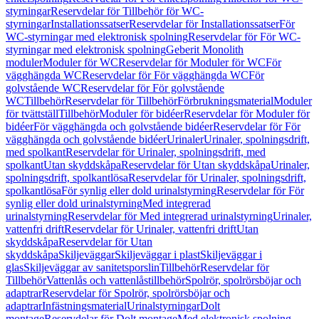
styrningar
Reservdelar för Tillbehör för WC-
styrningar
Installationssatser
Reservdelar för Installationssatser
För
WC-styrningar med elektronisk spolning
Reservdelar för För WC-
styrningar med elektronisk spolning
Geberit Monolith
moduler
Moduler för WC
Reservdelar för Moduler för WC
För
vägghängda WC
Reservdelar för För vägghängda WC
För
golvstående WC
Reservdelar för För golvstående
WC
Tillbehör
Reservdelar för Tillbehör
Förbrukningsmaterial
Moduler
för tvättställ
Tillbehör
Moduler för bidéer
Reservdelar för Moduler för
bidéer
För vägghängda och golvstående bidéer
Reservdelar för För
vägghängda och golvstående bidéer
Urinaler
Urinaler, spolningsdrift,
med spolkant
Reservdelar för Urinaler, spolningsdrift, med
spolkant
Utan skyddskåpa
Reservdelar för Utan skyddskåpa
Urinaler,
spolningsdrift, spolkantlösa
Reservdelar för Urinaler, spolningsdrift,
spolkantlösa
För synlig eller dold urinalstyrning
Reservdelar för För
synlig eller dold urinalstyrning
Med integrerad
urinalstyrning
Reservdelar för Med integrerad urinalstyrning
Urinaler,
vattenfri drift
Reservdelar för Urinaler, vattenfri drift
Utan
skyddskåpa
Reservdelar för Utan
skyddskåpa
Skiljeväggar
Skiljeväggar i plast
Skiljeväggar i
glas
Skiljeväggar av sanitetsporslin
Tillbehör
Reservdelar för
Tillbehör
Vattenlås och vattenlåstillbehör
Spolrör, spolrörsböjar och
adaptrar
Reservdelar för Spolrör, spolrörsböjar och
adaptrar
Infästningsmaterial
Urinalstyrningar
Dolt
montage
Reservdelar för Dolt montage
Med elektronisk spolning,