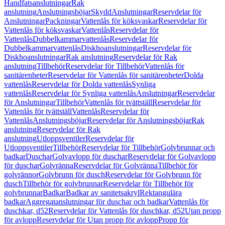
Handfatsanslutningar
Rak
anslutning
Anslutningsböjar
Skydd
Anslutningar
Reservdelar för
Anslutningar
Packningar
Vattenlås för köksvaskar
Reservdelar för
Vattenlås för köksvaskar
Vattenlås
Reservdelar för
Vattenlås
Dubbelkammarvattenlås
Reservdelar för
Dubbelkammarvattenlås
Diskhoanslutningar
Reservdelar för
Diskhoanslutningar
Rak anslutning
Reservdelar för Rak
anslutning
Tillbehör
Reservdelar för Tillbehör
Vattenlås för
sanitärenheter
Reservdelar för Vattenlås för sanitärenheter
Dolda
vattenlås
Reservdelar för Dolda vattenlås
Synliga
vattenlås
Reservdelar för Synliga vattenlås
Anslutningar
Reservdelar
för Anslutningar
Tillbehör
Vattenlås för tvättställ
Reservdelar för
Vattenlås för tvättställ
Vattenlås
Reservdelar för
Vattenlås
Anslutningsböjar
Reservdelar för Anslutningsböjar
Rak
anslutning
Reservdelar för Rak
anslutning
Utloppsventiler
Reservdelar för
Utloppsventiler
Tillbehör
Reservdelar för Tillbehör
Golvbrunnar och
badkar
Duschar
Golvavlopp för duschar
Reservdelar för Golvavlopp
för duschar
Golvränna
Reservdelar för Golvränna
Tillbehör för
golvrännor
Golvbrunn för dusch
Reservdelar för Golvbrunn för
dusch
Tillbehör för golvbrunnar
Reservdelar för Tillbehör för
golvbrunnar
Badkar
Badkar av sanitetsakryl
Rektangulära
badkar
Aggregatanslutningar för duschar och badkar
Vattenlås för
duschkar, d52
Reservdelar för Vattenlås för duschkar, d52
Utan propp
för avlopp
Reservdelar för Utan propp för avlopp
Propp för