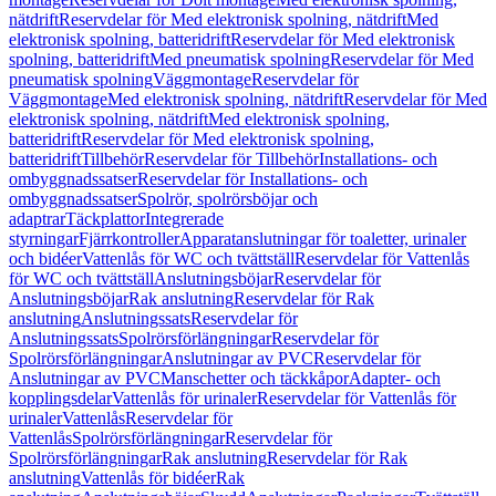
nätdrift
Reservdelar för Med elektronisk spolning, nätdrift
Med
elektronisk spolning, batteridrift
Reservdelar för Med elektronisk
spolning, batteridrift
Med pneumatisk spolning
Reservdelar för Med
pneumatisk spolning
Väggmontage
Reservdelar för
Väggmontage
Med elektronisk spolning, nätdrift
Reservdelar för Med
elektronisk spolning, nätdrift
Med elektronisk spolning,
batteridrift
Reservdelar för Med elektronisk spolning,
batteridrift
Tillbehör
Reservdelar för Tillbehör
Installations- och
ombyggnadssatser
Reservdelar för Installations- och
ombyggnadssatser
Spolrör, spolrörsböjar och
adaptrar
Täckplattor
Integrerade
styrningar
Fjärrkontroller
Apparatanslutningar för toaletter, urinaler
och bidéer
Vattenlås för WC och tvättställ
Reservdelar för Vattenlås
för WC och tvättställ
Anslutningsböjar
Reservdelar för
Anslutningsböjar
Rak anslutning
Reservdelar för Rak
anslutning
Anslutningssats
Reservdelar för
Anslutningssats
Spolrörsförlängningar
Reservdelar för
Spolrörsförlängningar
Anslutningar av PVC
Reservdelar för
Anslutningar av PVC
Manschetter och täckkåpor
Adapter- och
kopplingsdelar
Vattenlås för urinaler
Reservdelar för Vattenlås för
urinaler
Vattenlås
Reservdelar för
Vattenlås
Spolrörsförlängningar
Reservdelar för
Spolrörsförlängningar
Rak anslutning
Reservdelar för Rak
anslutning
Vattenlås för bidéer
Rak