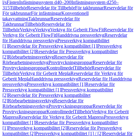
l/s
Fästen
Infästningssystem d40–200
Infästningssystem d250–
315
Tillbehör
Reservdelar för Tillbehör
För takbrunnar
Reservdelar för
För takbrunnar
För infästningar
Konventionell
takavvattning
Takbrunnar
Reservdelar för
Takbrunnar
Tillbehör
Reservdelar för
Tillbehör
Verktyg
Verktyg
Verktyg för Geberit FlowFit
Reservdelar för
Verktyg för Geberit FlowFit
Handdrivna pressverktyg
Reservdelar
för Handdrivna pressverktyg
Pressverktyg kompatibilitet
[1]
Reservdelar för Pressverktyg kompatibilitet [1]
Pressverktyg
kompatibilitet [2]
Reservdelar för Pressverktyg kompatibilitet
[2]
Rörbearbetningsverktyg
Reservdelar för
Rörbearbetningsverktyg
Provtryckningsproppar
Reservdelar för
Provtryckningsproppar
Kontrollmedel
Tillbehör
Reservdelar för
Tillbehör
Verktyg för Geberit Mepla
Reservdelar för Verktyg för
Geberit Mepla
Handdrivna pressverktyg
Reservdelar för Handdrivna
pressverktyg
Pressverktyg kompatibilitet [1]
Reservdelar för
Pressverktyg kompatibilitet [1]
Pressverktyg kompatibilitet
[2]
Reservdelar för Pressverktyg kompatibilitet
[2]
Rörbearbetningsverktyg
Reservdelar för
Rörbearbetningsverktyg
Provtryckningsproppar
Reservdelar för
Provtryckningsproppar
Kontrollmedel
Tillbehör
Verktyg för Geberit
Mapress
Reservdelar för Verktyg för Geberit Mapress
Pressverktyg
kompatibilitet [1]
Reservdelar för Pressverktyg kompatibilitet
[1]
Pressverktyg kompatibilitet [2]
Reservdelar för Pressverktyg
kompatibilitet [2]
Pressverktyg kompatibilitet [1] / [2]
Reservdelar för