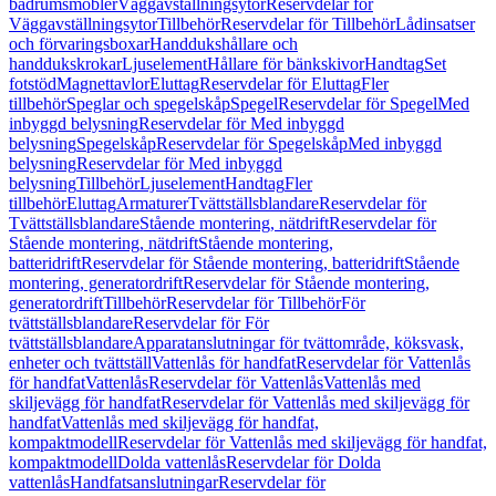
badrumsmöbler
Väggavställningsytor
Reservdelar för
Väggavställningsytor
Tillbehör
Reservdelar för Tillbehör
Lådinsatser
och förvaringsboxar
Handdukshållare och
handdukskrokar
Ljuselement
Hållare för bänkskivor
Handtag
Set
fotstöd
Magnettavlor
Eluttag
Reservdelar för Eluttag
Fler
tillbehör
Speglar och spegelskåp
Spegel
Reservdelar för Spegel
Med
inbyggd belysning
Reservdelar för Med inbyggd
belysning
Spegelskåp
Reservdelar för Spegelskåp
Med inbyggd
belysning
Reservdelar för Med inbyggd
belysning
Tillbehör
Ljuselement
Handtag
Fler
tillbehör
Eluttag
Armaturer
Tvättställsblandare
Reservdelar för
Tvättställsblandare
Stående montering, nätdrift
Reservdelar för
Stående montering, nätdrift
Stående montering,
batteridrift
Reservdelar för Stående montering, batteridrift
Stående
montering, generatordrift
Reservdelar för Stående montering,
generatordrift
Tillbehör
Reservdelar för Tillbehör
För
tvättställsblandare
Reservdelar för För
tvättställsblandare
Apparatanslutningar för tvättområde, köksvask,
enheter och tvättställ
Vattenlås för handfat
Reservdelar för Vattenlås
för handfat
Vattenlås
Reservdelar för Vattenlås
Vattenlås med
skiljevägg för handfat
Reservdelar för Vattenlås med skiljevägg för
handfat
Vattenlås med skiljevägg för handfat,
kompaktmodell
Reservdelar för Vattenlås med skiljevägg för handfat,
kompaktmodell
Dolda vattenlås
Reservdelar för Dolda
vattenlås
Handfatsanslutningar
Reservdelar för