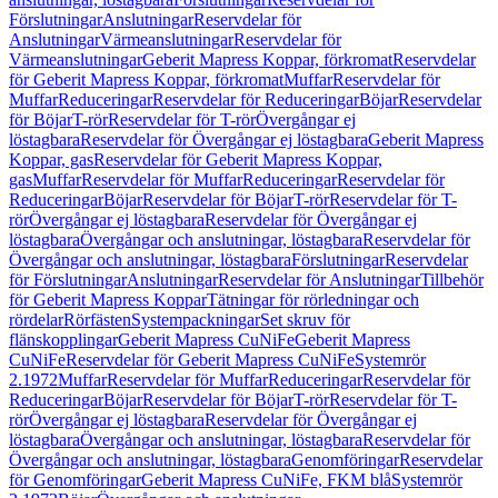
Förslutningar
Anslutningar
Reservdelar för
Anslutningar
Värmeanslutningar
Reservdelar för
Värmeanslutningar
Geberit Mapress Koppar, förkromat
Reservdelar
för Geberit Mapress Koppar, förkromat
Muffar
Reservdelar för
Muffar
Reduceringar
Reservdelar för Reduceringar
Böjar
Reservdelar
för Böjar
T-rör
Reservdelar för T-rör
Övergångar ej
löstagbara
Reservdelar för Övergångar ej löstagbara
Geberit Mapress
Koppar, gas
Reservdelar för Geberit Mapress Koppar,
gas
Muffar
Reservdelar för Muffar
Reduceringar
Reservdelar för
Reduceringar
Böjar
Reservdelar för Böjar
T-rör
Reservdelar för T-
rör
Övergångar ej löstagbara
Reservdelar för Övergångar ej
löstagbara
Övergångar och anslutningar, löstagbara
Reservdelar för
Övergångar och anslutningar, löstagbara
Förslutningar
Reservdelar
för Förslutningar
Anslutningar
Reservdelar för Anslutningar
Tillbehör
för Geberit Mapress Koppar
Tätningar för rörledningar och
rördelar
Rörfästen
Systempackningar
Set skruv för
flänskopplingar
Geberit Mapress CuNiFe
Geberit Mapress
CuNiFe
Reservdelar för Geberit Mapress CuNiFe
Systemrör
2.1972
Muffar
Reservdelar för Muffar
Reduceringar
Reservdelar för
Reduceringar
Böjar
Reservdelar för Böjar
T-rör
Reservdelar för T-
rör
Övergångar ej löstagbara
Reservdelar för Övergångar ej
löstagbara
Övergångar och anslutningar, löstagbara
Reservdelar för
Övergångar och anslutningar, löstagbara
Genomföringar
Reservdelar
för Genomföringar
Geberit Mapress CuNiFe, FKM blå
Systemrör