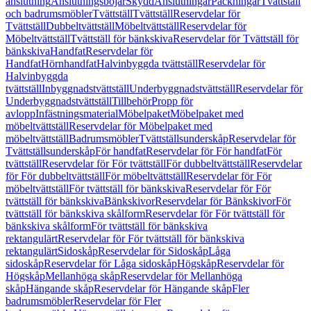
anslutning
Anslutningsböjar
Skydd
Anslutningar
Packningar
Tvättställ
och badrumsmöbler
Tvättställ
Tvättställ
Reservdelar för
Tvättställ
Dubbeltvättställ
Möbeltvättställ
Reservdelar för
Möbeltvättställ
Tvättställ för bänkskiva
Reservdelar för Tvättställ för
bänkskiva
Handfat
Reservdelar för
Handfat
Hörnhandfat
Halvinbyggda tvättställ
Reservdelar för
Halvinbyggda
tvättställ
Inbyggnadstvättställ
Underbyggnadstvättställ
Reservdelar för
Underbyggnadstvättställ
Tillbehör
Propp för
avlopp
Infästningsmaterial
Möbelpaket
Möbelpaket med
möbeltvättställ
Reservdelar för Möbelpaket med
möbeltvättställ
Badrumsmöbler
Tvättställsunderskåp
Reservdelar för
Tvättställsunderskåp
För handfat
Reservdelar för För handfat
För
tvättställ
Reservdelar för För tvättställ
För dubbeltvättställ
Reservdelar
för För dubbeltvättställ
För möbeltvättställ
Reservdelar för För
möbeltvättställ
För tvättställ för bänkskiva
Reservdelar för För
tvättställ för bänkskiva
Bänkskivor
Reservdelar för Bänkskivor
För
tvättställ för bänkskiva skålform
Reservdelar för För tvättställ för
bänkskiva skålform
För tvättställ för bänkskiva
rektangulärt
Reservdelar för För tvättställ för bänkskiva
rektangulärt
Sidoskåp
Reservdelar för Sidoskåp
Låga
sidoskåp
Reservdelar för Låga sidoskåp
Högskåp
Reservdelar för
Högskåp
Mellanhöga skåp
Reservdelar för Mellanhöga
skåp
Hängande skåp
Reservdelar för Hängande skåp
Fler
badrumsmöbler
Reservdelar för Fler