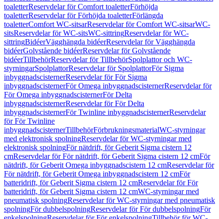
toaletter
Reservdelar för Comfort toaletter
Förhöjda
toaletter
Reservdelar för Förhöjda toaletter
Förlängda
toaletter
Comfort WC-sitsar
Reservdelar för Comfort WC-sitsar
WC-
sits
Reservdelar för WC-sits
WC-sittring
Reservdelar för WC-
sittring
Bidéer
Vägghängda bidéer
Reservdelar för Vägghängda
bidéer
Golvstående bidéer
Reservdelar för Golvstående
bidéer
Tillbehör
Reservdelar för Tillbehör
Spolplattor och WC-
styrningar
Spolplattor
Reservdelar för Spolplattor
För Sigma
inbyggnadscisterner
Reservdelar för För Sigma
inbyggnadscisterner
För Omega inbyggnadscisterner
Reservdelar för
För Omega inbyggnadscisterner
För Delta
inbyggnadscisterner
Reservdelar för För Delta
inbyggnadscisterner
För Twinline inbyggnadscisterner
Reservdelar
för För Twinline
inbyggnadscisterner
Tillbehör
Förbrukningsmaterial
WC-styrningar
med elektronisk spolning
Reservdelar för WC-styrningar med
elektronisk spolning
För nätdrift, för Geberit Sigma cistern 12
cm
Reservdelar för För nätdrift, för Geberit Sigma cistern 12 cm
För
nätdrift, för Geberit Omega inbyggnadscistern 12 cm
Reservdelar för
För nätdrift, för Geberit Omega inbyggnadscistern 12 cm
För
batteridrift, för Geberit Sigma cistern 12 cm
Reservdelar för För
batteridrift, för Geberit Sigma cistern 12 cm
WC-styrningar med
pneumatisk spolning
Reservdelar för WC-styrningar med pneumatisk
spolning
För dubbelspolning
Reservdelar för För dubbelspolning
För
enkelspolning
Reservdelar för För enkelspolning
Tillbehör för WC-