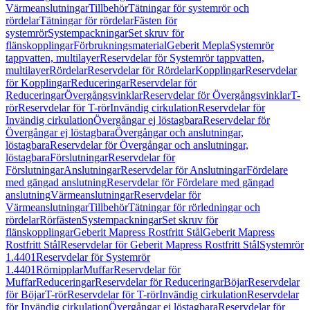
Värmeanslutningar
Tillbehör
Tätningar för systemrör och
rördelar
Tätningar för rördelar
Fästen för
systemrör
Systempackningar
Set skruv för
flänskopplingar
Förbrukningsmaterial
Geberit Mepla
Systemrör
tappvatten, multilayer
Reservdelar för Systemrör tappvatten,
multilayer
Rördelar
Reservdelar för Rördelar
Kopplingar
Reservdelar
för Kopplingar
Reduceringar
Reservdelar för
Reduceringar
Övergångsvinklar
Reservdelar för Övergångsvinklar
T-
rör
Reservdelar för T-rör
Invändig cirkulation
Reservdelar för
Invändig cirkulation
Övergångar ej löstagbara
Reservdelar för
Övergångar ej löstagbara
Övergångar och anslutningar,
löstagbara
Reservdelar för Övergångar och anslutningar,
löstagbara
Förslutningar
Reservdelar för
Förslutningar
Anslutningar
Reservdelar för Anslutningar
Fördelare
med gängad anslutning
Reservdelar för Fördelare med gängad
anslutning
Värmeanslutningar
Reservdelar för
Värmeanslutningar
Tillbehör
Tätningar för rörledningar och
rördelar
Rörfästen
Systempackningar
Set skruv för
flänskopplingar
Geberit Mapress Rostfritt Stål
Geberit Mapress
Rostfritt Stål
Reservdelar för Geberit Mapress Rostfritt Stål
Systemrör
1.4401
Reservdelar för Systemrör
1.4401
Rörnipplar
Muffar
Reservdelar för
Muffar
Reduceringar
Reservdelar för Reduceringar
Böjar
Reservdelar
för Böjar
T-rör
Reservdelar för T-rör
Invändig cirkulation
Reservdelar
för Invändig cirkulation
Övergångar ej löstagbara
Reservdelar för