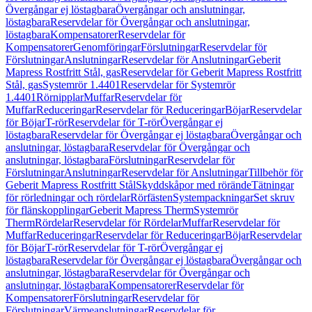
Övergångar ej löstagbara
Övergångar och anslutningar,
löstagbara
Reservdelar för Övergångar och anslutningar,
löstagbara
Kompensatorer
Reservdelar för
Kompensatorer
Genomföringar
Förslutningar
Reservdelar för
Förslutningar
Anslutningar
Reservdelar för Anslutningar
Geberit
Mapress Rostfritt Stål, gas
Reservdelar för Geberit Mapress Rostfritt
Stål, gas
Systemrör 1.4401
Reservdelar för Systemrör
1.4401
Rörnipplar
Muffar
Reservdelar för
Muffar
Reduceringar
Reservdelar för Reduceringar
Böjar
Reservdelar
för Böjar
T-rör
Reservdelar för T-rör
Övergångar ej
löstagbara
Reservdelar för Övergångar ej löstagbara
Övergångar och
anslutningar, löstagbara
Reservdelar för Övergångar och
anslutningar, löstagbara
Förslutningar
Reservdelar för
Förslutningar
Anslutningar
Reservdelar för Anslutningar
Tillbehör för
Geberit Mapress Rostfritt Stål
Skyddskåpor med rörände
Tätningar
för rörledningar och rördelar
Rörfästen
Systempackningar
Set skruv
för flänskopplingar
Geberit Mapress Therm
Systemrör
Therm
Rördelar
Reservdelar för Rördelar
Muffar
Reservdelar för
Muffar
Reduceringar
Reservdelar för Reduceringar
Böjar
Reservdelar
för Böjar
T-rör
Reservdelar för T-rör
Övergångar ej
löstagbara
Reservdelar för Övergångar ej löstagbara
Övergångar och
anslutningar, löstagbara
Reservdelar för Övergångar och
anslutningar, löstagbara
Kompensatorer
Reservdelar för
Kompensatorer
Förslutningar
Reservdelar för
Förslutningar
Värmeanslutningar
Reservdelar för