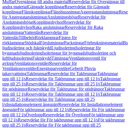
Muffar
Övergångar till andra material
Reservdelar för Övergångar till
andra material
Gängade kopplingar
Reservdelar för Gängade
kopplingar
Flänskopplingar
Flänsbussningar
Aggregatanslutningar
Rese
för Aggregatanslutningar
Anslutningsböjar
Reservdelar för
Anslutningsböjar
Kopplingshylsor
Reservdelar för
Kopplingshylsor
Raka anslutningar
Reservdelar för Raka
anslutningar
Vattenlås
Reservdelar för
Vattenlås
Tillbehör
Rörklammrar
Fästen för
rörklammrar
Stödskal
Förslutningar
Packningar
Förbrukningsmaterial
Br
ljudisolering och fuktskydd
Ljudisolering
Isoleringar för
byggnadsljudisolering
Isoleringar för byggnadsljudisolering och
luftljudsisolering
Fuktskydd
Tätningar
Ventilationsventil för
avlopp
Ventilationsventiler
Reservdelar för
Ventilationsventiler
Energisparventiler
Geberit Pluvia
takavvattning
Takbrunnar
Reservdelar för Takbrunnar
Takbrunnar
upp till 12 l/s
Reservdelar för Takbrunnar upp till 12 l/s
Takbrunnar
upp till 25 l/s
Reservdelar för Takbrunnar upp till 25 l/s
Takbrunnar
för stödrännor
Reservdelar för Takbrunnar för stödrännor
Takbrunnar
upp till 12 l/s
Reservdelar för Takbrunnar upp till 12 l/s
Takbrunnar
upp till 25 l/s
Reservdelar för Takbrunnar upp till 25
l/s
Installationselement ångspärr
Reservdelar för Installationselement
ångspärr
För takbrunnar upp till 12 l/s
Reservdelar för För takbrunnar
upp till 12 l/s
Överlopp
Reservdelar för Överlopp
För takbrunnar upp
till 12 l/s
Reservdelar för För takbrunnar upp till 12 l/s
För takbrunnar
upp till 25 l/s
Reservdelar för För takbrunnar upp till 25