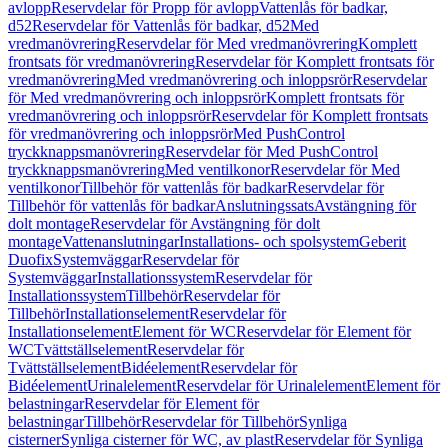
avlopp
Reservdelar för Propp för avlopp
Vattenlås för badkar,
d52
Reservdelar för Vattenlås för badkar, d52
Med
vredmanövrering
Reservdelar för Med vredmanövrering
Komplett
frontsats för vredmanövrering
Reservdelar för Komplett frontsats för
vredmanövrering
Med vredmanövrering och inloppsrör
Reservdelar
för Med vredmanövrering och inloppsrör
Komplett frontsats för
vredmanövrering och inloppsrör
Reservdelar för Komplett frontsats
för vredmanövrering och inloppsrör
Med PushControl
tryckknappsmanövrering
Reservdelar för Med PushControl
tryckknappsmanövrering
Med ventilkonor
Reservdelar för Med
ventilkonor
Tillbehör för vattenlås för badkar
Reservdelar för
Tillbehör för vattenlås för badkar
Anslutningssats
Avstängning för
dolt montage
Reservdelar för Avstängning för dolt
montage
Vattenanslutningar
Installations- och spolsystem
Geberit
Duofix
Systemväggar
Reservdelar för
Systemväggar
Installationssystem
Reservdelar för
Installationssystem
Tillbehör
Reservdelar för
Tillbehör
Installationselement
Reservdelar för
Installationselement
Element för WC
Reservdelar för Element för
WC
Tvättställselement
Reservdelar för
Tvättställselement
Bidéelement
Reservdelar för
Bidéelement
Urinalelement
Reservdelar för Urinalelement
Element för
belastningar
Reservdelar för Element för
belastningar
Tillbehör
Reservdelar för Tillbehör
Synliga
cisterner
Synliga cisterner för WC, av plast
Reservdelar för Synliga