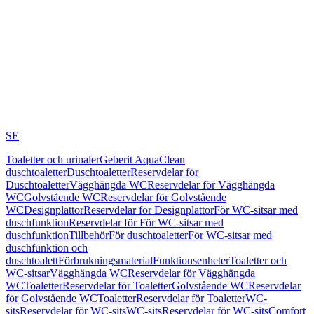
SE
Toaletter och urinaler
Geberit AquaClean
duschtoaletter
Duschtoaletter
Reservdelar för
Duschtoaletter
Vägghängda WC
Reservdelar för Vägghängda
WC
Golvstående WC
Reservdelar för Golvstående
WC
Designplattor
Reservdelar för Designplattor
För WC-sitsar med
duschfunktion
Reservdelar för För WC-sitsar med
duschfunktion
Tillbehör
För duschtoaletter
För WC-sitsar med
duschfunktion och
duschtoalett
Förbrukningsmaterial
Funktionsenheter
Toaletter och
WC-sitsar
Vägghängda WC
Reservdelar för Vägghängda
WC
Toaletter
Reservdelar för Toaletter
Golvstående WC
Reservdelar
för Golvstående WC
Toaletter
Reservdelar för Toaletter
WC-
sits
Reservdelar för WC-sits
WC-sits
Reservdelar för WC-sits
Comfort