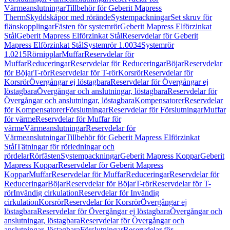
Värmeanslutningar
Tillbehör för Geberit Mapress
Therm
Skyddskåpor med rörände
Systempackningar
Set skruv för
flänskopplingar
Fästen för systemrör
Geberit Mapress Elförzinkat
Stål
Geberit Mapress Elförzinkat Stål
Reservdelar för Geberit
Mapress Elförzinkat Stål
Systemrör 1.0034
Systemrör
1.0215
Rörnipplar
Muffar
Reservdelar för
Muffar
Reduceringar
Reservdelar för Reduceringar
Böjar
Reservdelar
för Böjar
T-rör
Reservdelar för T-rör
Korsrör
Reservdelar för
Korsrör
Övergångar ej löstagbara
Reservdelar för Övergångar ej
löstagbara
Övergångar och anslutningar, löstagbara
Reservdelar för
Övergångar och anslutningar, löstagbara
Kompensatorer
Reservdelar
för Kompensatorer
Förslutningar
Reservdelar för Förslutningar
Muffar
för värme
Reservdelar för Muffar för
värme
Värmeanslutningar
Reservdelar för
Värmeanslutningar
Tillbehör för Geberit Mapress Elförzinkat
Stål
Tätningar för rörledningar och
rördelar
Rörfästen
Systempackningar
Geberit Mapress Koppar
Geberit
Mapress Koppar
Reservdelar för Geberit Mapress
Koppar
Muffar
Reservdelar för Muffar
Reduceringar
Reservdelar för
Reduceringar
Böjar
Reservdelar för Böjar
T-rör
Reservdelar för T-
rör
Invändig cirkulation
Reservdelar för Invändig
cirkulation
Korsrör
Reservdelar för Korsrör
Övergångar ej
löstagbara
Reservdelar för Övergångar ej löstagbara
Övergångar och
anslutningar, löstagbara
Reservdelar för Övergångar och
anslutningar, löstagbara
Förslutningar
Reservdelar för