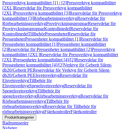
Pressverktyg kompatibilitet [1] / [2]
Pressverktyg kompatibilitet
[2XL]
Reservdelar för Pressverktyg kompatibilitet
[2XL]
Pressverktyg kompatibilitet [3]
Reservdelar för Pressverktyg
kompatibilitet [3]
Rörbearbetningsverktyg
Reservdelar för
Rörbearbetningsverktyg
Provtryckningsproppar
Reservdelar för
Provtryckningsproppar
Kontrollmedel
Reservdelar för
Kontrollmedel
Tillbehör
Pressenheter
Reservdelar för
Pressenheter
Pressenheter kompatibilitet [1]
Reservdelar för
Pressenheter kompatibilitet [1]
Pressenheter kompatibilitet
[2]
Reservdelar för Pressenheter kompatibilitet [2]
Pressverktyg
kompatibilitet [2XL]
Reservdelar för Pressverktyg kompatibilitet
[2XL]
Pressenheter kompatibilitet [4]/[2]
Reservdelar för
Pressenheter kompatibilitet [4]/[2]
Verktyg för Geberit Silent-
db20/Geberit PE
Reservdelar för Verktyg för Geberit Silent-
db20/Geberit PE
Elsvetsverktyg
Reservdelar för
Elsvetsverktyg
Tillbehör för
Elsvetsverktyg
Spegelsvetsverktyg
Reservdelar för
Spegelsvetsverktyg
Tillbehör för
spegelsvetsverktyg
Rörbearbetningsverktyg
Reservdelar för
Rörbearbetningsverktyg
Tillbehör för
rörbearbetningsverktyg
Reservdelar för Tillbehör för
rörbearbetningsverktyg
Fjärrkontroller
Fjärrkontroller
Produktkategorier
Badrumsserier
Nyheter