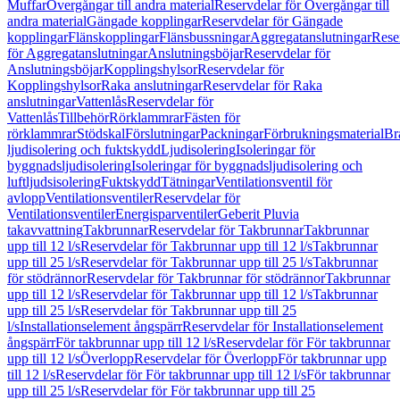
Muffar
Övergångar till andra material
Reservdelar för Övergångar till
andra material
Gängade kopplingar
Reservdelar för Gängade
kopplingar
Flänskopplingar
Flänsbussningar
Aggregatanslutningar
Rese
för Aggregatanslutningar
Anslutningsböjar
Reservdelar för
Anslutningsböjar
Kopplingshylsor
Reservdelar för
Kopplingshylsor
Raka anslutningar
Reservdelar för Raka
anslutningar
Vattenlås
Reservdelar för
Vattenlås
Tillbehör
Rörklammrar
Fästen för
rörklammrar
Stödskal
Förslutningar
Packningar
Förbrukningsmaterial
Br
ljudisolering och fuktskydd
Ljudisolering
Isoleringar för
byggnadsljudisolering
Isoleringar för byggnadsljudisolering och
luftljudsisolering
Fuktskydd
Tätningar
Ventilationsventil för
avlopp
Ventilationsventiler
Reservdelar för
Ventilationsventiler
Energisparventiler
Geberit Pluvia
takavvattning
Takbrunnar
Reservdelar för Takbrunnar
Takbrunnar
upp till 12 l/s
Reservdelar för Takbrunnar upp till 12 l/s
Takbrunnar
upp till 25 l/s
Reservdelar för Takbrunnar upp till 25 l/s
Takbrunnar
för stödrännor
Reservdelar för Takbrunnar för stödrännor
Takbrunnar
upp till 12 l/s
Reservdelar för Takbrunnar upp till 12 l/s
Takbrunnar
upp till 25 l/s
Reservdelar för Takbrunnar upp till 25
l/s
Installationselement ångspärr
Reservdelar för Installationselement
ångspärr
För takbrunnar upp till 12 l/s
Reservdelar för För takbrunnar
upp till 12 l/s
Överlopp
Reservdelar för Överlopp
För takbrunnar upp
till 12 l/s
Reservdelar för För takbrunnar upp till 12 l/s
För takbrunnar
upp till 25 l/s
Reservdelar för För takbrunnar upp till 25