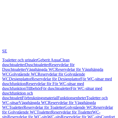
SE
Toaletter och urinaler
Geberit AquaClean
duschtoaletter
Duschtoaletter
Reservdelar för
Duschtoaletter
Vägghängda WC
Reservdelar för Vägghängda
WC
Golvstående WC
Reservdelar för Golvstående
WC
Designplattor
Reservdelar för Designplattor
För WC-sitsar med
duschfunktion
Reservdelar för För WC-sitsar med
duschfunktion
Tillbehör
För duschtoaletter
För WC-sitsar med
duschfunktion och
duschtoalett
Förbrukningsmaterial
Funktionsenheter
Toaletter och
WC-sitsar
Vägghängda WC
Reservdelar för Vägghängda
WC
Toaletter
Reservdelar för Toaletter
Golvstående WC
Reservdelar
för Golvstående WC
Toaletter
Reservdelar för Toaletter
WC-
sits
Reservdelar för WC-sits
WC-sits
Reservdelar för WC-sits
Comfort