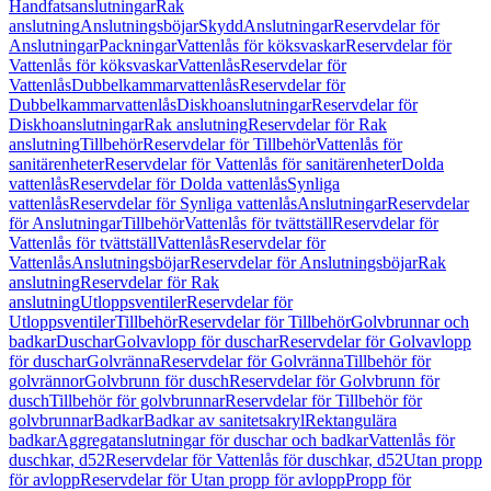
Handfatsanslutningar
Rak
anslutning
Anslutningsböjar
Skydd
Anslutningar
Reservdelar för
Anslutningar
Packningar
Vattenlås för köksvaskar
Reservdelar för
Vattenlås för köksvaskar
Vattenlås
Reservdelar för
Vattenlås
Dubbelkammarvattenlås
Reservdelar för
Dubbelkammarvattenlås
Diskhoanslutningar
Reservdelar för
Diskhoanslutningar
Rak anslutning
Reservdelar för Rak
anslutning
Tillbehör
Reservdelar för Tillbehör
Vattenlås för
sanitärenheter
Reservdelar för Vattenlås för sanitärenheter
Dolda
vattenlås
Reservdelar för Dolda vattenlås
Synliga
vattenlås
Reservdelar för Synliga vattenlås
Anslutningar
Reservdelar
för Anslutningar
Tillbehör
Vattenlås för tvättställ
Reservdelar för
Vattenlås för tvättställ
Vattenlås
Reservdelar för
Vattenlås
Anslutningsböjar
Reservdelar för Anslutningsböjar
Rak
anslutning
Reservdelar för Rak
anslutning
Utloppsventiler
Reservdelar för
Utloppsventiler
Tillbehör
Reservdelar för Tillbehör
Golvbrunnar och
badkar
Duschar
Golvavlopp för duschar
Reservdelar för Golvavlopp
för duschar
Golvränna
Reservdelar för Golvränna
Tillbehör för
golvrännor
Golvbrunn för dusch
Reservdelar för Golvbrunn för
dusch
Tillbehör för golvbrunnar
Reservdelar för Tillbehör för
golvbrunnar
Badkar
Badkar av sanitetsakryl
Rektangulära
badkar
Aggregatanslutningar för duschar och badkar
Vattenlås för
duschkar, d52
Reservdelar för Vattenlås för duschkar, d52
Utan propp
för avlopp
Reservdelar för Utan propp för avlopp
Propp för