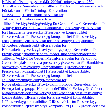
l/s
Fästen
Infästningssystem d40–200
Infästningssystem d250–
315
Tillbehör
Reservdelar för Tillbehör
För takbrunnar
Reservdelar för
För takbrunnar
För infästningar
Konventionell
takavvattning
Takbrunnar
Reservdelar för
Takbrunnar
Tillbehör
Reservdelar för
Tillbehör
Verktyg
Verktyg
Verktyg för Geberit FlowFit
Reservdelar för
Verktyg för Geberit FlowFit
Handdrivna pressverktyg
Reservdelar
för Handdrivna pressverktyg
Pressverktyg kompatibilitet
[1]
Reservdelar för Pressverktyg kompatibilitet [1]
Pressverktyg
kompatibilitet [2]
Reservdelar för Pressverktyg kompatibilitet
[2]
Rörbearbetningsverktyg
Reservdelar för
Rörbearbetningsverktyg
Provtryckningsproppar
Reservdelar för
Provtryckningsproppar
Kontrollmedel
Tillbehör
Reservdelar för
Tillbehör
Verktyg för Geberit Mepla
Reservdelar för Verktyg för
Geberit Mepla
Handdrivna pressverktyg
Reservdelar för Handdrivna
pressverktyg
Pressverktyg kompatibilitet [1]
Reservdelar för
Pressverktyg kompatibilitet [1]
Pressverktyg kompatibilitet
[2]
Reservdelar för Pressverktyg kompatibilitet
[2]
Rörbearbetningsverktyg
Reservdelar för
Rörbearbetningsverktyg
Provtryckningsproppar
Reservdelar för
Provtryckningsproppar
Kontrollmedel
Tillbehör
Verktyg för Geberit
Mapress
Reservdelar för Verktyg för Geberit Mapress
Pressverktyg
kompatibilitet [1]
Reservdelar för Pressverktyg kompatibilitet
[1]
Pressverktyg kompatibilitet [2]
Reservdelar för Pressverktyg
kompatibilitet [2]
Pressverktyg kompatibilitet [1] / [2]
Reservdelar för