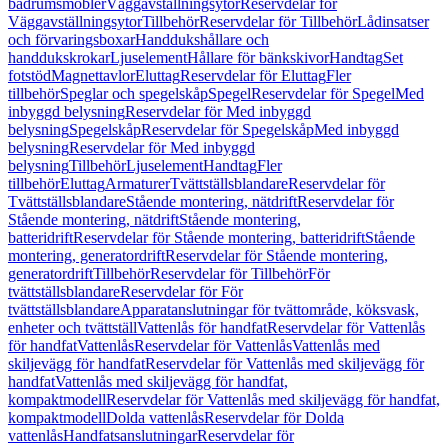
badrumsmöbler
Väggavställningsytor
Reservdelar för
Väggavställningsytor
Tillbehör
Reservdelar för Tillbehör
Lådinsatser
och förvaringsboxar
Handdukshållare och
handdukskrokar
Ljuselement
Hållare för bänkskivor
Handtag
Set
fotstöd
Magnettavlor
Eluttag
Reservdelar för Eluttag
Fler
tillbehör
Speglar och spegelskåp
Spegel
Reservdelar för Spegel
Med
inbyggd belysning
Reservdelar för Med inbyggd
belysning
Spegelskåp
Reservdelar för Spegelskåp
Med inbyggd
belysning
Reservdelar för Med inbyggd
belysning
Tillbehör
Ljuselement
Handtag
Fler
tillbehör
Eluttag
Armaturer
Tvättställsblandare
Reservdelar för
Tvättställsblandare
Stående montering, nätdrift
Reservdelar för
Stående montering, nätdrift
Stående montering,
batteridrift
Reservdelar för Stående montering, batteridrift
Stående
montering, generatordrift
Reservdelar för Stående montering,
generatordrift
Tillbehör
Reservdelar för Tillbehör
För
tvättställsblandare
Reservdelar för För
tvättställsblandare
Apparatanslutningar för tvättområde, köksvask,
enheter och tvättställ
Vattenlås för handfat
Reservdelar för Vattenlås
för handfat
Vattenlås
Reservdelar för Vattenlås
Vattenlås med
skiljevägg för handfat
Reservdelar för Vattenlås med skiljevägg för
handfat
Vattenlås med skiljevägg för handfat,
kompaktmodell
Reservdelar för Vattenlås med skiljevägg för handfat,
kompaktmodell
Dolda vattenlås
Reservdelar för Dolda
vattenlås
Handfatsanslutningar
Reservdelar för