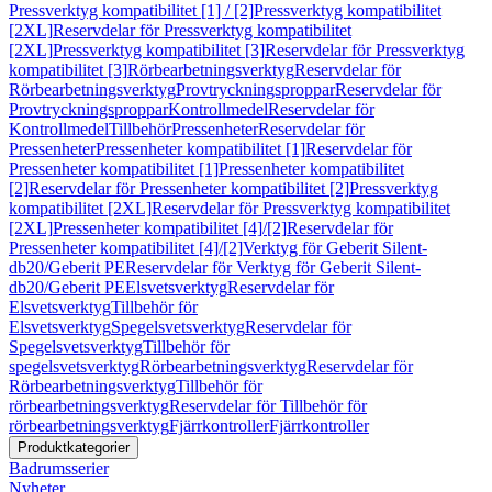
Pressverktyg kompatibilitet [1] / [2]
Pressverktyg kompatibilitet
[2XL]
Reservdelar för Pressverktyg kompatibilitet
[2XL]
Pressverktyg kompatibilitet [3]
Reservdelar för Pressverktyg
kompatibilitet [3]
Rörbearbetningsverktyg
Reservdelar för
Rörbearbetningsverktyg
Provtryckningsproppar
Reservdelar för
Provtryckningsproppar
Kontrollmedel
Reservdelar för
Kontrollmedel
Tillbehör
Pressenheter
Reservdelar för
Pressenheter
Pressenheter kompatibilitet [1]
Reservdelar för
Pressenheter kompatibilitet [1]
Pressenheter kompatibilitet
[2]
Reservdelar för Pressenheter kompatibilitet [2]
Pressverktyg
kompatibilitet [2XL]
Reservdelar för Pressverktyg kompatibilitet
[2XL]
Pressenheter kompatibilitet [4]/[2]
Reservdelar för
Pressenheter kompatibilitet [4]/[2]
Verktyg för Geberit Silent-
db20/Geberit PE
Reservdelar för Verktyg för Geberit Silent-
db20/Geberit PE
Elsvetsverktyg
Reservdelar för
Elsvetsverktyg
Tillbehör för
Elsvetsverktyg
Spegelsvetsverktyg
Reservdelar för
Spegelsvetsverktyg
Tillbehör för
spegelsvetsverktyg
Rörbearbetningsverktyg
Reservdelar för
Rörbearbetningsverktyg
Tillbehör för
rörbearbetningsverktyg
Reservdelar för Tillbehör för
rörbearbetningsverktyg
Fjärrkontroller
Fjärrkontroller
Produktkategorier
Badrumsserier
Nyheter