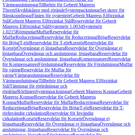
Värmeanslutningar
Tillbehör för Geberit Mapress
Therm
Skyddskåpor med rörände
Systempackningar
Set skruv för
flänskopplingar
Fästen för systemrör
Geberit Mapress Elförzinkat
Stål
Geberit Mapress Elförzinkat Stål
Reservdelar för Geberit
Mapress Elförzinkat Stål
Systemrör 1.0034
Systemrör
1.0215
Rörnipplar
Muffar
Reservdelar för
Muffar
Reduceringar
Reservdelar för Reduceringar
Böjar
Reservdelar
för Böjar
T-rör
Reservdelar för T-rör
Korsrör
Reservdelar för
Korsrör
Övergångar ej löstagbara
Reservdelar för Övergångar ej
löstagbara
Övergångar och anslutningar, löstagbara
Reservdelar för
Övergångar och anslutningar, löstagbara
Kompensatorer
Reservdelar
för Kompensatorer
Förslutningar
Reservdelar för Förslutningar
Muffar
för värme
Reservdelar för Muffar för
värme
Värmeanslutningar
Reservdelar för
Värmeanslutningar
Tillbehör för Geberit Mapress Elförzinkat
Stål
Tätningar för rörledningar och
rördelar
Rörfästen
Systempackningar
Geberit Mapress Koppar
Geberit
Mapress Koppar
Reservdelar för Geberit Mapress
Koppar
Muffar
Reservdelar för Muffar
Reduceringar
Reservdelar för
Reduceringar
Böjar
Reservdelar för Böjar
T-rör
Reservdelar för T-
rör
Invändig cirkulation
Reservdelar för Invändig
cirkulation
Korsrör
Reservdelar för Korsrör
Övergångar ej
löstagbara
Reservdelar för Övergångar ej löstagbara
Övergångar och
anslutningar, löstagbara
Reservdelar för Övergångar och
anslutningar, löstagbara
Förslutningar
Reservdelar för