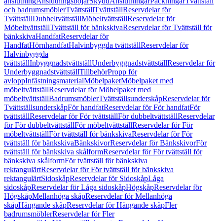
anslutning
Anslutningsböjar
Skydd
Anslutningar
Packningar
Tvättställ
och badrumsmöbler
Tvättställ
Tvättställ
Reservdelar för
Tvättställ
Dubbeltvättställ
Möbeltvättställ
Reservdelar för
Möbeltvättställ
Tvättställ för bänkskiva
Reservdelar för Tvättställ för
bänkskiva
Handfat
Reservdelar för
Handfat
Hörnhandfat
Halvinbyggda tvättställ
Reservdelar för
Halvinbyggda
tvättställ
Inbyggnadstvättställ
Underbyggnadstvättställ
Reservdelar för
Underbyggnadstvättställ
Tillbehör
Propp för
avlopp
Infästningsmaterial
Möbelpaket
Möbelpaket med
möbeltvättställ
Reservdelar för Möbelpaket med
möbeltvättställ
Badrumsmöbler
Tvättställsunderskåp
Reservdelar för
Tvättställsunderskåp
För handfat
Reservdelar för För handfat
För
tvättställ
Reservdelar för För tvättställ
För dubbeltvättställ
Reservdelar
för För dubbeltvättställ
För möbeltvättställ
Reservdelar för För
möbeltvättställ
För tvättställ för bänkskiva
Reservdelar för För
tvättställ för bänkskiva
Bänkskivor
Reservdelar för Bänkskivor
För
tvättställ för bänkskiva skålform
Reservdelar för För tvättställ för
bänkskiva skålform
För tvättställ för bänkskiva
rektangulärt
Reservdelar för För tvättställ för bänkskiva
rektangulärt
Sidoskåp
Reservdelar för Sidoskåp
Låga
sidoskåp
Reservdelar för Låga sidoskåp
Högskåp
Reservdelar för
Högskåp
Mellanhöga skåp
Reservdelar för Mellanhöga
skåp
Hängande skåp
Reservdelar för Hängande skåp
Fler
badrumsmöbler
Reservdelar för Fler