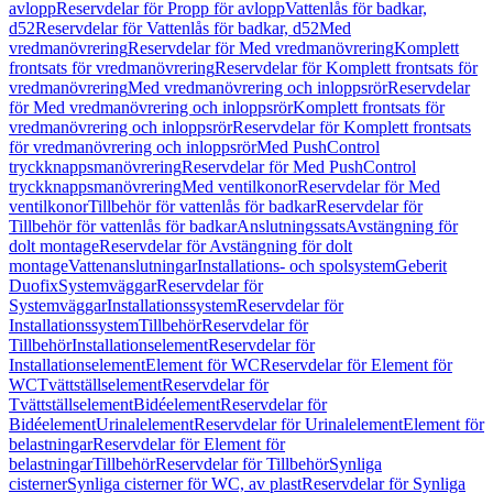
avlopp
Reservdelar för Propp för avlopp
Vattenlås för badkar,
d52
Reservdelar för Vattenlås för badkar, d52
Med
vredmanövrering
Reservdelar för Med vredmanövrering
Komplett
frontsats för vredmanövrering
Reservdelar för Komplett frontsats för
vredmanövrering
Med vredmanövrering och inloppsrör
Reservdelar
för Med vredmanövrering och inloppsrör
Komplett frontsats för
vredmanövrering och inloppsrör
Reservdelar för Komplett frontsats
för vredmanövrering och inloppsrör
Med PushControl
tryckknappsmanövrering
Reservdelar för Med PushControl
tryckknappsmanövrering
Med ventilkonor
Reservdelar för Med
ventilkonor
Tillbehör för vattenlås för badkar
Reservdelar för
Tillbehör för vattenlås för badkar
Anslutningssats
Avstängning för
dolt montage
Reservdelar för Avstängning för dolt
montage
Vattenanslutningar
Installations- och spolsystem
Geberit
Duofix
Systemväggar
Reservdelar för
Systemväggar
Installationssystem
Reservdelar för
Installationssystem
Tillbehör
Reservdelar för
Tillbehör
Installationselement
Reservdelar för
Installationselement
Element för WC
Reservdelar för Element för
WC
Tvättställselement
Reservdelar för
Tvättställselement
Bidéelement
Reservdelar för
Bidéelement
Urinalelement
Reservdelar för Urinalelement
Element för
belastningar
Reservdelar för Element för
belastningar
Tillbehör
Reservdelar för Tillbehör
Synliga
cisterner
Synliga cisterner för WC, av plast
Reservdelar för Synliga