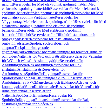
nätdrift
Reservdelar för Med elektronisk spolning, nätdrift
Med
elektronisk spolning, batteridrift
Reservdelar för Med elektronisk
spolning, batteridrift
Med pneumatisk spolning
Reservdelar för Med
pneumatisk spolning
Väggmontage
Reservdelar för
Väggmontage
Med elektronisk spolning, nätdrift
Reservdelar för Med
elektronisk spolning, nätdrift
Med elektronisk spolning,
batteridrift
Reservdelar för Med elektronisk spolning,
batteridrift
Tillbehör
Reservdelar för Tillbehör
Installations- och
ombyggnadssatser
Reservdelar för Installations- och
ombyggnadssatser
Spolrör, spolrörsböjar och
adaptrar
Täckplattor
Integrerade
styrningar
Fjärrkontroller
Apparatanslutningar för toaletter, urinaler
och bidéer
Vattenlås för WC och tvättställ
Reservdelar för Vattenlås
för WC och tvättställ
Anslutningsböjar
Reservdelar för
Anslutningsböjar
Rak anslutning
Reservdelar för Rak
anslutning
Anslutningssats
Reservdelar för
Anslutningssats
Spolrörsförlängningar
Reservdelar för
Spolrörsförlängningar
Anslutningar av PVC
Reservdelar för
Anslutningar av PVC
Manschetter och täckkåpor
Adapter- och
kopplingsdelar
Vattenlås för urinaler
Reservdelar för Vattenlås för
urinaler
Vattenlås
Reservdelar för
Vattenlås
Spolrörsförlängningar
Reservdelar för
Spolrörsförlängningar
Rak anslutning
Reservdelar för Rak
anslutning
Vattenlås för bidéer
Rak