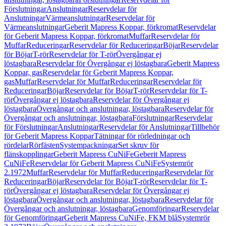
Förslutningar
Anslutningar
Reservdelar för
Anslutningar
Värmeanslutningar
Reservdelar för
Värmeanslutningar
Geberit Mapress Koppar, förkromat
Reservdelar
för Geberit Mapress Koppar, förkromat
Muffar
Reservdelar för
Muffar
Reduceringar
Reservdelar för Reduceringar
Böjar
Reservdelar
för Böjar
T-rör
Reservdelar för T-rör
Övergångar ej
löstagbara
Reservdelar för Övergångar ej löstagbara
Geberit Mapress
Koppar, gas
Reservdelar för Geberit Mapress Koppar,
gas
Muffar
Reservdelar för Muffar
Reduceringar
Reservdelar för
Reduceringar
Böjar
Reservdelar för Böjar
T-rör
Reservdelar för T-
rör
Övergångar ej löstagbara
Reservdelar för Övergångar ej
löstagbara
Övergångar och anslutningar, löstagbara
Reservdelar för
Övergångar och anslutningar, löstagbara
Förslutningar
Reservdelar
för Förslutningar
Anslutningar
Reservdelar för Anslutningar
Tillbehör
för Geberit Mapress Koppar
Tätningar för rörledningar och
rördelar
Rörfästen
Systempackningar
Set skruv för
flänskopplingar
Geberit Mapress CuNiFe
Geberit Mapress
CuNiFe
Reservdelar för Geberit Mapress CuNiFe
Systemrör
2.1972
Muffar
Reservdelar för Muffar
Reduceringar
Reservdelar för
Reduceringar
Böjar
Reservdelar för Böjar
T-rör
Reservdelar för T-
rör
Övergångar ej löstagbara
Reservdelar för Övergångar ej
löstagbara
Övergångar och anslutningar, löstagbara
Reservdelar för
Övergångar och anslutningar, löstagbara
Genomföringar
Reservdelar
för Genomföringar
Geberit Mapress CuNiFe, FKM blå
Systemrör