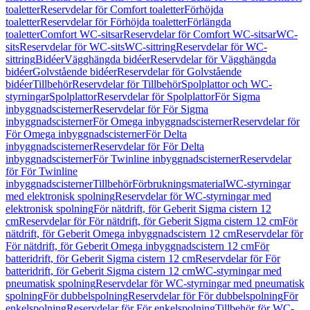
toaletter
Reservdelar för Comfort toaletter
Förhöjda
toaletter
Reservdelar för Förhöjda toaletter
Förlängda
toaletter
Comfort WC-sitsar
Reservdelar för Comfort WC-sitsar
WC-
sits
Reservdelar för WC-sits
WC-sittring
Reservdelar för WC-
sittring
Bidéer
Vägghängda bidéer
Reservdelar för Vägghängda
bidéer
Golvstående bidéer
Reservdelar för Golvstående
bidéer
Tillbehör
Reservdelar för Tillbehör
Spolplattor och WC-
styrningar
Spolplattor
Reservdelar för Spolplattor
För Sigma
inbyggnadscisterner
Reservdelar för För Sigma
inbyggnadscisterner
För Omega inbyggnadscisterner
Reservdelar för
För Omega inbyggnadscisterner
För Delta
inbyggnadscisterner
Reservdelar för För Delta
inbyggnadscisterner
För Twinline inbyggnadscisterner
Reservdelar
för För Twinline
inbyggnadscisterner
Tillbehör
Förbrukningsmaterial
WC-styrningar
med elektronisk spolning
Reservdelar för WC-styrningar med
elektronisk spolning
För nätdrift, för Geberit Sigma cistern 12
cm
Reservdelar för För nätdrift, för Geberit Sigma cistern 12 cm
För
nätdrift, för Geberit Omega inbyggnadscistern 12 cm
Reservdelar för
För nätdrift, för Geberit Omega inbyggnadscistern 12 cm
För
batteridrift, för Geberit Sigma cistern 12 cm
Reservdelar för För
batteridrift, för Geberit Sigma cistern 12 cm
WC-styrningar med
pneumatisk spolning
Reservdelar för WC-styrningar med pneumatisk
spolning
För dubbelspolning
Reservdelar för För dubbelspolning
För
enkelspolning
Reservdelar för För enkelspolning
Tillbehör för WC-