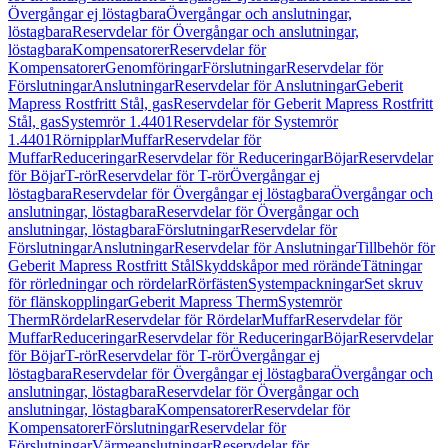
Övergångar ej löstagbara
Övergångar och anslutningar,
löstagbara
Reservdelar för Övergångar och anslutningar,
löstagbara
Kompensatorer
Reservdelar för
Kompensatorer
Genomföringar
Förslutningar
Reservdelar för
Förslutningar
Anslutningar
Reservdelar för Anslutningar
Geberit
Mapress Rostfritt Stål, gas
Reservdelar för Geberit Mapress Rostfritt
Stål, gas
Systemrör 1.4401
Reservdelar för Systemrör
1.4401
Rörnipplar
Muffar
Reservdelar för
Muffar
Reduceringar
Reservdelar för Reduceringar
Böjar
Reservdelar
för Böjar
T-rör
Reservdelar för T-rör
Övergångar ej
löstagbara
Reservdelar för Övergångar ej löstagbara
Övergångar och
anslutningar, löstagbara
Reservdelar för Övergångar och
anslutningar, löstagbara
Förslutningar
Reservdelar för
Förslutningar
Anslutningar
Reservdelar för Anslutningar
Tillbehör för
Geberit Mapress Rostfritt Stål
Skyddskåpor med rörände
Tätningar
för rörledningar och rördelar
Rörfästen
Systempackningar
Set skruv
för flänskopplingar
Geberit Mapress Therm
Systemrör
Therm
Rördelar
Reservdelar för Rördelar
Muffar
Reservdelar för
Muffar
Reduceringar
Reservdelar för Reduceringar
Böjar
Reservdelar
för Böjar
T-rör
Reservdelar för T-rör
Övergångar ej
löstagbara
Reservdelar för Övergångar ej löstagbara
Övergångar och
anslutningar, löstagbara
Reservdelar för Övergångar och
anslutningar, löstagbara
Kompensatorer
Reservdelar för
Kompensatorer
Förslutningar
Reservdelar för
Förslutningar
Värmeanslutningar
Reservdelar för