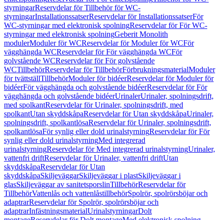
styrningar
Reservdelar för Tillbehör för WC-
styrningar
Installationssatser
Reservdelar för Installationssatser
För
WC-styrningar med elektronisk spolning
Reservdelar för För WC-
styrningar med elektronisk spolning
Geberit Monolith
moduler
Moduler för WC
Reservdelar för Moduler för WC
För
vägghängda WC
Reservdelar för För vägghängda WC
För
golvstående WC
Reservdelar för För golvstående
WC
Tillbehör
Reservdelar för Tillbehör
Förbrukningsmaterial
Moduler
för tvättställ
Tillbehör
Moduler för bidéer
Reservdelar för Moduler för
bidéer
För vägghängda och golvstående bidéer
Reservdelar för För
vägghängda och golvstående bidéer
Urinaler
Urinaler, spolningsdrift,
med spolkant
Reservdelar för Urinaler, spolningsdrift, med
spolkant
Utan skyddskåpa
Reservdelar för Utan skyddskåpa
Urinaler,
spolningsdrift, spolkantlösa
Reservdelar för Urinaler, spolningsdrift,
spolkantlösa
För synlig eller dold urinalstyrning
Reservdelar för För
synlig eller dold urinalstyrning
Med integrerad
urinalstyrning
Reservdelar för Med integrerad urinalstyrning
Urinaler,
vattenfri drift
Reservdelar för Urinaler, vattenfri drift
Utan
skyddskåpa
Reservdelar för Utan
skyddskåpa
Skiljeväggar
Skiljeväggar i plast
Skiljeväggar i
glas
Skiljeväggar av sanitetsporslin
Tillbehör
Reservdelar för
Tillbehör
Vattenlås och vattenlåstillbehör
Spolrör, spolrörsböjar och
adaptrar
Reservdelar för Spolrör, spolrörsböjar och
adaptrar
Infästningsmaterial
Urinalstyrningar
Dolt
montage
Reservdelar för Dolt montage
Med elektronisk spolning,