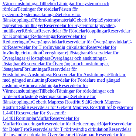
Värmeanslutningar
Tillbehör
Tätningar för systemrör och
rördelar
Tätningar för rördelar
Fästen för
systemrör
Systempackningar
Set skruv för
flänskopplingar
Förbrukningsmaterial
Geberit Mepla
Systemrör
tappvatten, multilayer
Reservdelar för Systemrör tappvatten,
multilayer
Rördelar
Reservdelar för Rördelar
Kopplingar
Reservdelar
för Kopplingar
Reduceringar
Reservdelar för
Reduceringar
Övergångsvinklar
Reservdelar för Övergångsvinklar
T-
rör
Reservdelar för T-rör
Invändig cirkulation
Reservdelar för
Invändig cirkulation
Övergångar ej löstagbara
Reservdelar för
Övergångar ej löstagbara
Övergångar och anslutningar,
löstagbara
Reservdelar för Övergångar och anslutningar,
löstagbara
Förslutningar
Reservdelar för
Förslutningar
Anslutningar
Reservdelar för Anslutningar
Fördelare
med gängad anslutning
Reservdelar för Fördelare med gängad
anslutning
Värmeanslutningar
Reservdelar för
Värmeanslutningar
Tillbehör
Tätningar för rörledningar och
rördelar
Rörfästen
Systempackningar
Set skruv för
flänskopplingar
Geberit Mapress Rostfritt Stål
Geberit Mapress
Rostfritt Stål
Reservdelar för Geberit Mapress Rostfritt Stål
Systemrör
1.4401
Reservdelar för Systemrör
1.4401
Rörnipplar
Muffar
Reservdelar för
Muffar
Reduceringar
Reservdelar för Reduceringar
Böjar
Reservdelar
för Böjar
T-rör
Reservdelar för T-rör
Invändig cirkulation
Reservdelar
för Invändig cirkulation
Övergångar ej löstagbara
Reservdelar för