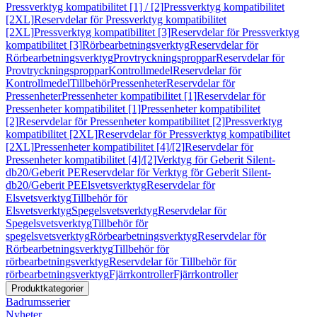
Pressverktyg kompatibilitet [1] / [2]
Pressverktyg kompatibilitet
[2XL]
Reservdelar för Pressverktyg kompatibilitet
[2XL]
Pressverktyg kompatibilitet [3]
Reservdelar för Pressverktyg
kompatibilitet [3]
Rörbearbetningsverktyg
Reservdelar för
Rörbearbetningsverktyg
Provtryckningsproppar
Reservdelar för
Provtryckningsproppar
Kontrollmedel
Reservdelar för
Kontrollmedel
Tillbehör
Pressenheter
Reservdelar för
Pressenheter
Pressenheter kompatibilitet [1]
Reservdelar för
Pressenheter kompatibilitet [1]
Pressenheter kompatibilitet
[2]
Reservdelar för Pressenheter kompatibilitet [2]
Pressverktyg
kompatibilitet [2XL]
Reservdelar för Pressverktyg kompatibilitet
[2XL]
Pressenheter kompatibilitet [4]/[2]
Reservdelar för
Pressenheter kompatibilitet [4]/[2]
Verktyg för Geberit Silent-
db20/Geberit PE
Reservdelar för Verktyg för Geberit Silent-
db20/Geberit PE
Elsvetsverktyg
Reservdelar för
Elsvetsverktyg
Tillbehör för
Elsvetsverktyg
Spegelsvetsverktyg
Reservdelar för
Spegelsvetsverktyg
Tillbehör för
spegelsvetsverktyg
Rörbearbetningsverktyg
Reservdelar för
Rörbearbetningsverktyg
Tillbehör för
rörbearbetningsverktyg
Reservdelar för Tillbehör för
rörbearbetningsverktyg
Fjärrkontroller
Fjärrkontroller
Produktkategorier
Badrumsserier
Nyheter