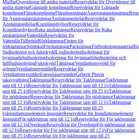
Muffar
Övergångar till andra material
Reservdelar för Övergångar till
andra material
Gängade kopplingar
Reservdelar för Gängade
kopplingar
Flänskopplingar
Flänsbussningar
Aggregatanslutningar
Rese
för Aggregatanslutningar
Anslutningsböjar
Reservdelar för
Anslutningsböjar
Kopplingshylsor
Reservdelar för
Kopplingshylsor
Raka anslutningar
Reservdelar för Raka
anslutningar
Vattenlås
Reservdelar för
Vattenlås
Tillbehör
Rörklammrar
Fästen för
rörklammrar
Stödskal
Förslutningar
Packningar
Förbrukningsmaterial
Br
ljudisolering och fuktskydd
Ljudisolering
Isoleringar för
byggnadsljudisolering
Isoleringar för byggnadsljudisolering och
luftljudsisolering
Fuktskydd
Tätningar
Ventilationsventil för
avlopp
Ventilationsventiler
Reservdelar för
Ventilationsventiler
Energisparventiler
Geberit Pluvia
takavvattning
Takbrunnar
Reservdelar för Takbrunnar
Takbrunnar
upp till 12 l/s
Reservdelar för Takbrunnar upp till 12 l/s
Takbrunnar
upp till 25 l/s
Reservdelar för Takbrunnar upp till 25 l/s
Takbrunnar
för stödrännor
Reservdelar för Takbrunnar för stödrännor
Takbrunnar
upp till 12 l/s
Reservdelar för Takbrunnar upp till 12 l/s
Takbrunnar
upp till 25 l/s
Reservdelar för Takbrunnar upp till 25
l/s
Installationselement ångspärr
Reservdelar för Installationselement
ångspärr
För takbrunnar upp till 12 l/s
Reservdelar för För takbrunnar
upp till 12 l/s
Överlopp
Reservdelar för Överlopp
För takbrunnar upp
till 12 l/s
Reservdelar för För takbrunnar upp till 12 l/s
För takbrunnar
upp till 25 l/s
Reservdelar för För takbrunnar upp till 25