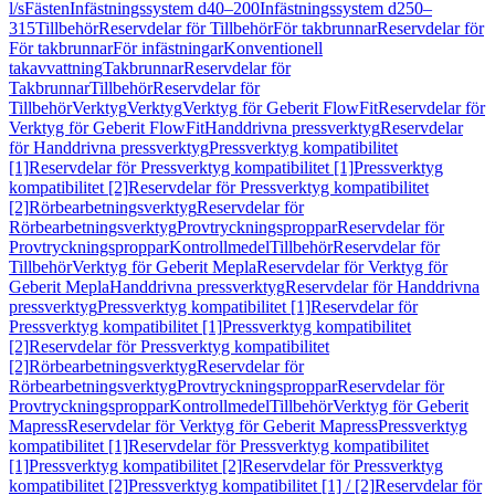
l/s
Fästen
Infästningssystem d40–200
Infästningssystem d250–
315
Tillbehör
Reservdelar för Tillbehör
För takbrunnar
Reservdelar för
För takbrunnar
För infästningar
Konventionell
takavvattning
Takbrunnar
Reservdelar för
Takbrunnar
Tillbehör
Reservdelar för
Tillbehör
Verktyg
Verktyg
Verktyg för Geberit FlowFit
Reservdelar för
Verktyg för Geberit FlowFit
Handdrivna pressverktyg
Reservdelar
för Handdrivna pressverktyg
Pressverktyg kompatibilitet
[1]
Reservdelar för Pressverktyg kompatibilitet [1]
Pressverktyg
kompatibilitet [2]
Reservdelar för Pressverktyg kompatibilitet
[2]
Rörbearbetningsverktyg
Reservdelar för
Rörbearbetningsverktyg
Provtryckningsproppar
Reservdelar för
Provtryckningsproppar
Kontrollmedel
Tillbehör
Reservdelar för
Tillbehör
Verktyg för Geberit Mepla
Reservdelar för Verktyg för
Geberit Mepla
Handdrivna pressverktyg
Reservdelar för Handdrivna
pressverktyg
Pressverktyg kompatibilitet [1]
Reservdelar för
Pressverktyg kompatibilitet [1]
Pressverktyg kompatibilitet
[2]
Reservdelar för Pressverktyg kompatibilitet
[2]
Rörbearbetningsverktyg
Reservdelar för
Rörbearbetningsverktyg
Provtryckningsproppar
Reservdelar för
Provtryckningsproppar
Kontrollmedel
Tillbehör
Verktyg för Geberit
Mapress
Reservdelar för Verktyg för Geberit Mapress
Pressverktyg
kompatibilitet [1]
Reservdelar för Pressverktyg kompatibilitet
[1]
Pressverktyg kompatibilitet [2]
Reservdelar för Pressverktyg
kompatibilitet [2]
Pressverktyg kompatibilitet [1] / [2]
Reservdelar för