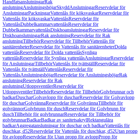
Handfatsanslutningar
Rak
anslutning
Anslutningsböjar
Skydd
Anslutningar
Reservdelar för
Anslutningar
Packningar
Vattenlås för köksvaskar
Reservdelar för
Vattenlås för köksvaskar
Vattenlås
Reservdelar för
Vattenlås
Dubbelkammarvattenlås
Reservdelar för
Dubbelkammarvattenlås
Diskhoanslutningar
Reservdelar för
Diskhoanslutningar
Rak anslutning
Reservdelar för Rak
anslutning
Tillbehör
Reservdelar för Tillbehör
Vattenlås för
sanitärenheter
Reservdelar för Vattenlås för sanitärenheter
Dolda
vattenlås
Reservdelar för Dolda vattenlås
Synliga
vattenlås
Reservdelar för Synliga vattenlås
Anslutningar
Reservdelar
för Anslutningar
Tillbehör
Vattenlås för tvättställ
Reservdelar för
Vattenlås för tvättställ
Vattenlås
Reservdelar för
Vattenlås
Anslutningsböjar
Reservdelar för Anslutningsböjar
Rak
anslutning
Reservdelar för Rak
anslutning
Utloppsventiler
Reservdelar för
Utloppsventiler
Tillbehör
Reservdelar för Tillbehör
Golvbrunnar och
badkar
Duschar
Golvavlopp för duschar
Reservdelar för Golvavlopp
för duschar
Golvränna
Reservdelar för Golvränna
Tillbehör för
golvrännor
Golvbrunn för dusch
Reservdelar för Golvbrunn för
dusch
Tillbehör för golvbrunnar
Reservdelar för Tillbehör för
golvbrunnar
Badkar
Badkar av sanitetsakryl
Rektangulära
badkar
Aggregatanslutningar för duschar och badkar
Vattenlås för
duschkar, d52
Reservdelar för Vattenlås för duschkar, d52
Utan propp
för avlopp
Reservdelar för Utan propp för avlopp
Propp för