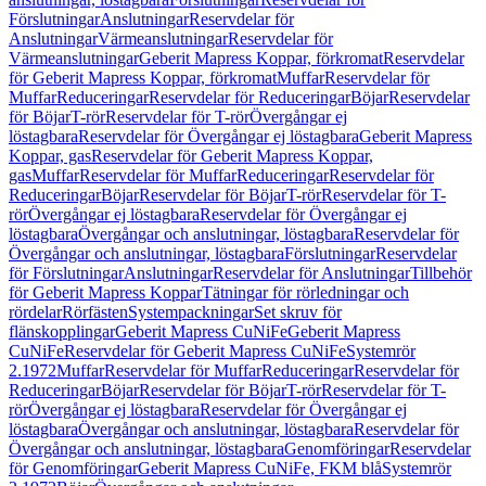
Förslutningar
Anslutningar
Reservdelar för
Anslutningar
Värmeanslutningar
Reservdelar för
Värmeanslutningar
Geberit Mapress Koppar, förkromat
Reservdelar
för Geberit Mapress Koppar, förkromat
Muffar
Reservdelar för
Muffar
Reduceringar
Reservdelar för Reduceringar
Böjar
Reservdelar
för Böjar
T-rör
Reservdelar för T-rör
Övergångar ej
löstagbara
Reservdelar för Övergångar ej löstagbara
Geberit Mapress
Koppar, gas
Reservdelar för Geberit Mapress Koppar,
gas
Muffar
Reservdelar för Muffar
Reduceringar
Reservdelar för
Reduceringar
Böjar
Reservdelar för Böjar
T-rör
Reservdelar för T-
rör
Övergångar ej löstagbara
Reservdelar för Övergångar ej
löstagbara
Övergångar och anslutningar, löstagbara
Reservdelar för
Övergångar och anslutningar, löstagbara
Förslutningar
Reservdelar
för Förslutningar
Anslutningar
Reservdelar för Anslutningar
Tillbehör
för Geberit Mapress Koppar
Tätningar för rörledningar och
rördelar
Rörfästen
Systempackningar
Set skruv för
flänskopplingar
Geberit Mapress CuNiFe
Geberit Mapress
CuNiFe
Reservdelar för Geberit Mapress CuNiFe
Systemrör
2.1972
Muffar
Reservdelar för Muffar
Reduceringar
Reservdelar för
Reduceringar
Böjar
Reservdelar för Böjar
T-rör
Reservdelar för T-
rör
Övergångar ej löstagbara
Reservdelar för Övergångar ej
löstagbara
Övergångar och anslutningar, löstagbara
Reservdelar för
Övergångar och anslutningar, löstagbara
Genomföringar
Reservdelar
för Genomföringar
Geberit Mapress CuNiFe, FKM blå
Systemrör