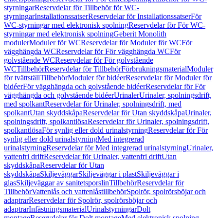
styrningar
Reservdelar för Tillbehör för WC-
styrningar
Installationssatser
Reservdelar för Installationssatser
För
WC-styrningar med elektronisk spolning
Reservdelar för För WC-
styrningar med elektronisk spolning
Geberit Monolith
moduler
Moduler för WC
Reservdelar för Moduler för WC
För
vägghängda WC
Reservdelar för För vägghängda WC
För
golvstående WC
Reservdelar för För golvstående
WC
Tillbehör
Reservdelar för Tillbehör
Förbrukningsmaterial
Moduler
för tvättställ
Tillbehör
Moduler för bidéer
Reservdelar för Moduler för
bidéer
För vägghängda och golvstående bidéer
Reservdelar för För
vägghängda och golvstående bidéer
Urinaler
Urinaler, spolningsdrift,
med spolkant
Reservdelar för Urinaler, spolningsdrift, med
spolkant
Utan skyddskåpa
Reservdelar för Utan skyddskåpa
Urinaler,
spolningsdrift, spolkantlösa
Reservdelar för Urinaler, spolningsdrift,
spolkantlösa
För synlig eller dold urinalstyrning
Reservdelar för För
synlig eller dold urinalstyrning
Med integrerad
urinalstyrning
Reservdelar för Med integrerad urinalstyrning
Urinaler,
vattenfri drift
Reservdelar för Urinaler, vattenfri drift
Utan
skyddskåpa
Reservdelar för Utan
skyddskåpa
Skiljeväggar
Skiljeväggar i plast
Skiljeväggar i
glas
Skiljeväggar av sanitetsporslin
Tillbehör
Reservdelar för
Tillbehör
Vattenlås och vattenlåstillbehör
Spolrör, spolrörsböjar och
adaptrar
Reservdelar för Spolrör, spolrörsböjar och
adaptrar
Infästningsmaterial
Urinalstyrningar
Dolt
montage
Reservdelar för Dolt montage
Med elektronisk spolning,