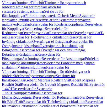
Värmeanslutningar
Tillbehör
Tätningar för systemrör och
rördelar
Tätningar för rördelar
Fästen för
systemrör
Systempackningar
Set skruv för
flänskopplingar
Förbrukningsmaterial
Geberit Mepla
Systemrör
tappvatten, multilayer
Reservdelar för Systemrör tappvatten,
multilayer
Rördelar
Reservdelar för Rördelar
Kopplingar
Reservdelar
för Kopplingar
Reduceringar
Reservdelar för
Reduceringar
Övergångsvinklar
Reservdelar för Övergångsvinklar
T-
rör
Reservdelar för T-rör
Invändig cirkulation
Reservdelar för
Invändig cirkulation
Övergångar ej löstagbara
Reservdelar för
Övergångar ej löstagbara
Övergångar och anslutningar,
löstagbara
Reservdelar för Övergångar och anslutningar,
löstagbara
Förslutningar
Reservdelar för
Förslutningar
Anslutningar
Reservdelar för Anslutningar
Fördelare
med gängad anslutning
Reservdelar för Fördelare med gängad
anslutning
Värmeanslutningar
Reservdelar för
Värmeanslutningar
Tillbehör
Tätningar för rörledningar och
rördelar
Rörfästen
Systempackningar
Set skruv för
flänskopplingar
Geberit Mapress Rostfritt Stål
Geberit Mapress
Rostfritt Stål
Reservdelar för Geberit Mapress Rostfritt Stål
Systemrör
1.4401
Reservdelar för Systemrör
1.4401
Rörnipplar
Muffar
Reservdelar för
Muffar
Reduceringar
Reservdelar för Reduceringar
Böjar
Reservdelar
för Böjar
T-rör
Reservdelar för T-rör
Invändig cirkulation
Reservdelar
för Invändig cirkulation
Övergångar ej löstagbara
Reservdelar för