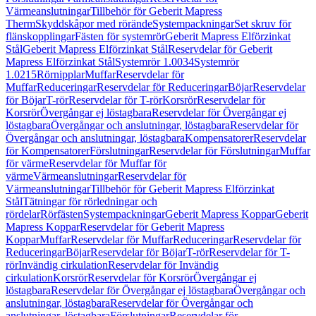
Värmeanslutningar
Tillbehör för Geberit Mapress
Therm
Skyddskåpor med rörände
Systempackningar
Set skruv för
flänskopplingar
Fästen för systemrör
Geberit Mapress Elförzinkat
Stål
Geberit Mapress Elförzinkat Stål
Reservdelar för Geberit
Mapress Elförzinkat Stål
Systemrör 1.0034
Systemrör
1.0215
Rörnipplar
Muffar
Reservdelar för
Muffar
Reduceringar
Reservdelar för Reduceringar
Böjar
Reservdelar
för Böjar
T-rör
Reservdelar för T-rör
Korsrör
Reservdelar för
Korsrör
Övergångar ej löstagbara
Reservdelar för Övergångar ej
löstagbara
Övergångar och anslutningar, löstagbara
Reservdelar för
Övergångar och anslutningar, löstagbara
Kompensatorer
Reservdelar
för Kompensatorer
Förslutningar
Reservdelar för Förslutningar
Muffar
för värme
Reservdelar för Muffar för
värme
Värmeanslutningar
Reservdelar för
Värmeanslutningar
Tillbehör för Geberit Mapress Elförzinkat
Stål
Tätningar för rörledningar och
rördelar
Rörfästen
Systempackningar
Geberit Mapress Koppar
Geberit
Mapress Koppar
Reservdelar för Geberit Mapress
Koppar
Muffar
Reservdelar för Muffar
Reduceringar
Reservdelar för
Reduceringar
Böjar
Reservdelar för Böjar
T-rör
Reservdelar för T-
rör
Invändig cirkulation
Reservdelar för Invändig
cirkulation
Korsrör
Reservdelar för Korsrör
Övergångar ej
löstagbara
Reservdelar för Övergångar ej löstagbara
Övergångar och
anslutningar, löstagbara
Reservdelar för Övergångar och
anslutningar, löstagbara
Förslutningar
Reservdelar för