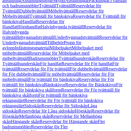
anslutning
Anslutningsböjar
Skydd
Anslutningar
Packningar
Tvättställ
och badrumsmöbler
Tvättställ
Tvättställ
Reservdelar för
Tvättställ
Dubbeltvättställ
Möbeltvättställ
Reservdelar för
Möbeltvättställ
Tvättställ för bänkskiva
Reservdelar för Tvättställ för
bänkskiva
Handfat
Reservdelar för
Handfat
Hörnhandfat
Halvinbyggda tvättställ
Reservdelar för
Halvinbyggda
tvättställ
Inbyggnadstvättställ
Underbyggnadstvättställ
Reservdelar för
Underbyggnadstvättställ
Tillbehör
Propp för
avlopp
Infästningsmaterial
Möbelpaket
Möbelpaket med
möbeltvättställ
Reservdelar för Möbelpaket med
möbeltvättställ
Badrumsmöbler
Tvättställsunderskåp
Reservdelar för
Tvättställsunderskåp
För handfat
Reservdelar för För handfat
För
tvättställ
Reservdelar för För tvättställ
För dubbeltvättställ
Reservdelar
för För dubbeltvättställ
För möbeltvättställ
Reservdelar för För
möbeltvättställ
För tvättställ för bänkskiva
Reservdelar för För
tvättställ för bänkskiva
Bänkskivor
Reservdelar för Bänkskivor
För
tvättställ för bänkskiva skålform
Reservdelar för För tvättställ för
bänkskiva skålform
För tvättställ för bänkskiva
rektangulärt
Reservdelar för För tvättställ för bänkskiva
rektangulärt
Sidoskåp
Reservdelar för Sidoskåp
Låga
sidoskåp
Reservdelar för Låga sidoskåp
Högskåp
Reservdelar för
Högskåp
Mellanhöga skåp
Reservdelar för Mellanhöga
skåp
Hängande skåp
Reservdelar för Hängande skåp
Fler
badrumsmöbler
Reservdelar för Fler