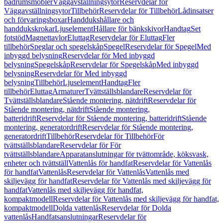
badrumsmöbler
Väggavställningsytor
Reservdelar för
Väggavställningsytor
Tillbehör
Reservdelar för Tillbehör
Lådinsatser
och förvaringsboxar
Handdukshållare och
handdukskrokar
Ljuselement
Hållare för bänkskivor
Handtag
Set
fotstöd
Magnettavlor
Eluttag
Reservdelar för Eluttag
Fler
tillbehör
Speglar och spegelskåp
Spegel
Reservdelar för Spegel
Med
inbyggd belysning
Reservdelar för Med inbyggd
belysning
Spegelskåp
Reservdelar för Spegelskåp
Med inbyggd
belysning
Reservdelar för Med inbyggd
belysning
Tillbehör
Ljuselement
Handtag
Fler
tillbehör
Eluttag
Armaturer
Tvättställsblandare
Reservdelar för
Tvättställsblandare
Stående montering, nätdrift
Reservdelar för
Stående montering, nätdrift
Stående montering,
batteridrift
Reservdelar för Stående montering, batteridrift
Stående
montering, generatordrift
Reservdelar för Stående montering,
generatordrift
Tillbehör
Reservdelar för Tillbehör
För
tvättställsblandare
Reservdelar för För
tvättställsblandare
Apparatanslutningar för tvättområde, köksvask,
enheter och tvättställ
Vattenlås för handfat
Reservdelar för Vattenlås
för handfat
Vattenlås
Reservdelar för Vattenlås
Vattenlås med
skiljevägg för handfat
Reservdelar för Vattenlås med skiljevägg för
handfat
Vattenlås med skiljevägg för handfat,
kompaktmodell
Reservdelar för Vattenlås med skiljevägg för handfat,
kompaktmodell
Dolda vattenlås
Reservdelar för Dolda
vattenlås
Handfatsanslutningar
Reservdelar för