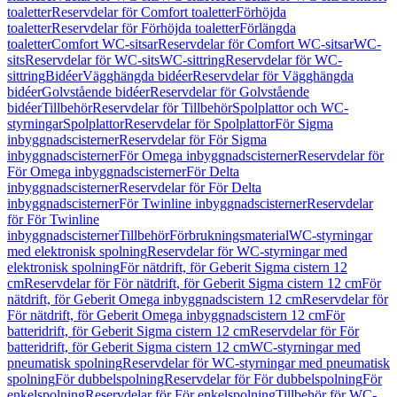
toaletter
Reservdelar för Comfort toaletter
Förhöjda
toaletter
Reservdelar för Förhöjda toaletter
Förlängda
toaletter
Comfort WC-sitsar
Reservdelar för Comfort WC-sitsar
WC-
sits
Reservdelar för WC-sits
WC-sittring
Reservdelar för WC-
sittring
Bidéer
Vägghängda bidéer
Reservdelar för Vägghängda
bidéer
Golvstående bidéer
Reservdelar för Golvstående
bidéer
Tillbehör
Reservdelar för Tillbehör
Spolplattor och WC-
styrningar
Spolplattor
Reservdelar för Spolplattor
För Sigma
inbyggnadscisterner
Reservdelar för För Sigma
inbyggnadscisterner
För Omega inbyggnadscisterner
Reservdelar för
För Omega inbyggnadscisterner
För Delta
inbyggnadscisterner
Reservdelar för För Delta
inbyggnadscisterner
För Twinline inbyggnadscisterner
Reservdelar
för För Twinline
inbyggnadscisterner
Tillbehör
Förbrukningsmaterial
WC-styrningar
med elektronisk spolning
Reservdelar för WC-styrningar med
elektronisk spolning
För nätdrift, för Geberit Sigma cistern 12
cm
Reservdelar för För nätdrift, för Geberit Sigma cistern 12 cm
För
nätdrift, för Geberit Omega inbyggnadscistern 12 cm
Reservdelar för
För nätdrift, för Geberit Omega inbyggnadscistern 12 cm
För
batteridrift, för Geberit Sigma cistern 12 cm
Reservdelar för För
batteridrift, för Geberit Sigma cistern 12 cm
WC-styrningar med
pneumatisk spolning
Reservdelar för WC-styrningar med pneumatisk
spolning
För dubbelspolning
Reservdelar för För dubbelspolning
För
enkelspolning
Reservdelar för För enkelspolning
Tillbehör för WC-