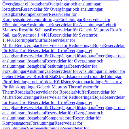
Övergångar ej löstagbara
Övergångar och anslutningar,
löstagbara
Reservdelar för Övergångar och anslutningar,
löstagbara
Kompensatorer
Reservdelar för
Kompensatorer
Genomföringar
Förslutningar
Reservdelar för
Förslutningar
Anslutningar
Reservdelar för Anslutningar
Geberit
Mapress Rostfritt Stål, gas
Reservdelar för Geberit Mapress Rostfritt
Stål, gas
Systemrör 1.4401
Reservdelar för Systemrör
1.4401
Rörnipplar
Muffar
Reservdelar för
Muffar
Reduceringar
Reservdelar för Reduceringar
Böjar
Reservdelar
för Böjar
T-rör
Reservdelar för T-rör
Övergångar ej
löstagbara
Reservdelar för Övergångar ej löstagbara
Övergångar och
anslutningar, löstagbara
Reservdelar för Övergångar och
anslutningar, löstagbara
Förslutningar
Reservdelar för
Förslutningar
Anslutningar
Reservdelar för Anslutningar
Tillbehör för
Geberit Mapress Rostfritt Stål
Skyddskåpor med rörände
Tätningar
för rörledningar och rördelar
Rörfästen
Systempackningar
Set skruv
för flänskopplingar
Geberit Mapress Therm
Systemrör
Therm
Rördelar
Reservdelar för Rördelar
Muffar
Reservdelar för
Muffar
Reduceringar
Reservdelar för Reduceringar
Böjar
Reservdelar
för Böjar
T-rör
Reservdelar för T-rör
Övergångar ej
löstagbara
Reservdelar för Övergångar ej löstagbara
Övergångar och
anslutningar, löstagbara
Reservdelar för Övergångar och
anslutningar, löstagbara
Kompensatorer
Reservdelar för
Kompensatorer
Förslutningar
Reservdelar för
Förslutningar
Värmeanslutningar
Reservdelar för