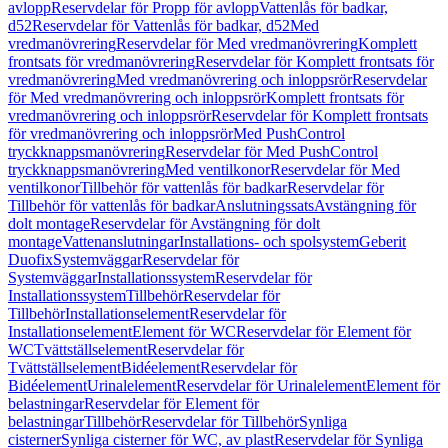
avlopp
Reservdelar för Propp för avlopp
Vattenlås för badkar,
d52
Reservdelar för Vattenlås för badkar, d52
Med
vredmanövrering
Reservdelar för Med vredmanövrering
Komplett
frontsats för vredmanövrering
Reservdelar för Komplett frontsats för
vredmanövrering
Med vredmanövrering och inloppsrör
Reservdelar
för Med vredmanövrering och inloppsrör
Komplett frontsats för
vredmanövrering och inloppsrör
Reservdelar för Komplett frontsats
för vredmanövrering och inloppsrör
Med PushControl
tryckknappsmanövrering
Reservdelar för Med PushControl
tryckknappsmanövrering
Med ventilkonor
Reservdelar för Med
ventilkonor
Tillbehör för vattenlås för badkar
Reservdelar för
Tillbehör för vattenlås för badkar
Anslutningssats
Avstängning för
dolt montage
Reservdelar för Avstängning för dolt
montage
Vattenanslutningar
Installations- och spolsystem
Geberit
Duofix
Systemväggar
Reservdelar för
Systemväggar
Installationssystem
Reservdelar för
Installationssystem
Tillbehör
Reservdelar för
Tillbehör
Installationselement
Reservdelar för
Installationselement
Element för WC
Reservdelar för Element för
WC
Tvättställselement
Reservdelar för
Tvättställselement
Bidéelement
Reservdelar för
Bidéelement
Urinalelement
Reservdelar för Urinalelement
Element för
belastningar
Reservdelar för Element för
belastningar
Tillbehör
Reservdelar för Tillbehör
Synliga
cisterner
Synliga cisterner för WC, av plast
Reservdelar för Synliga