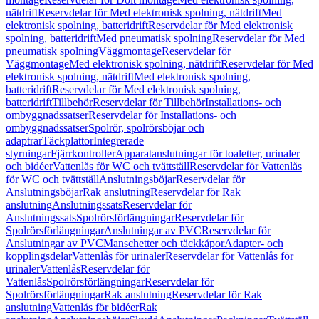
nätdrift
Reservdelar för Med elektronisk spolning, nätdrift
Med
elektronisk spolning, batteridrift
Reservdelar för Med elektronisk
spolning, batteridrift
Med pneumatisk spolning
Reservdelar för Med
pneumatisk spolning
Väggmontage
Reservdelar för
Väggmontage
Med elektronisk spolning, nätdrift
Reservdelar för Med
elektronisk spolning, nätdrift
Med elektronisk spolning,
batteridrift
Reservdelar för Med elektronisk spolning,
batteridrift
Tillbehör
Reservdelar för Tillbehör
Installations- och
ombyggnadssatser
Reservdelar för Installations- och
ombyggnadssatser
Spolrör, spolrörsböjar och
adaptrar
Täckplattor
Integrerade
styrningar
Fjärrkontroller
Apparatanslutningar för toaletter, urinaler
och bidéer
Vattenlås för WC och tvättställ
Reservdelar för Vattenlås
för WC och tvättställ
Anslutningsböjar
Reservdelar för
Anslutningsböjar
Rak anslutning
Reservdelar för Rak
anslutning
Anslutningssats
Reservdelar för
Anslutningssats
Spolrörsförlängningar
Reservdelar för
Spolrörsförlängningar
Anslutningar av PVC
Reservdelar för
Anslutningar av PVC
Manschetter och täckkåpor
Adapter- och
kopplingsdelar
Vattenlås för urinaler
Reservdelar för Vattenlås för
urinaler
Vattenlås
Reservdelar för
Vattenlås
Spolrörsförlängningar
Reservdelar för
Spolrörsförlängningar
Rak anslutning
Reservdelar för Rak
anslutning
Vattenlås för bidéer
Rak