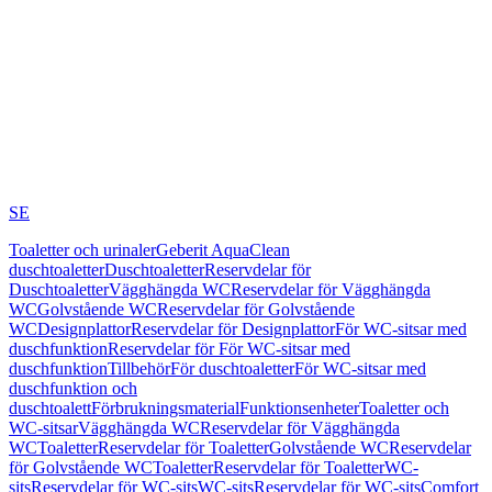
SE
Toaletter och urinaler
Geberit AquaClean
duschtoaletter
Duschtoaletter
Reservdelar för
Duschtoaletter
Vägghängda WC
Reservdelar för Vägghängda
WC
Golvstående WC
Reservdelar för Golvstående
WC
Designplattor
Reservdelar för Designplattor
För WC-sitsar med
duschfunktion
Reservdelar för För WC-sitsar med
duschfunktion
Tillbehör
För duschtoaletter
För WC-sitsar med
duschfunktion och
duschtoalett
Förbrukningsmaterial
Funktionsenheter
Toaletter och
WC-sitsar
Vägghängda WC
Reservdelar för Vägghängda
WC
Toaletter
Reservdelar för Toaletter
Golvstående WC
Reservdelar
för Golvstående WC
Toaletter
Reservdelar för Toaletter
WC-
sits
Reservdelar för WC-sits
WC-sits
Reservdelar för WC-sits
Comfort