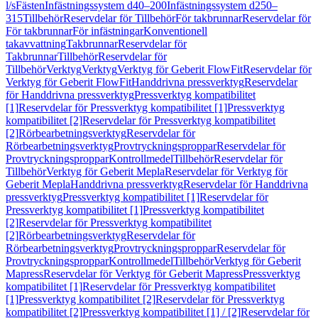
l/s
Fästen
Infästningssystem d40–200
Infästningssystem d250–
315
Tillbehör
Reservdelar för Tillbehör
För takbrunnar
Reservdelar för
För takbrunnar
För infästningar
Konventionell
takavvattning
Takbrunnar
Reservdelar för
Takbrunnar
Tillbehör
Reservdelar för
Tillbehör
Verktyg
Verktyg
Verktyg för Geberit FlowFit
Reservdelar för
Verktyg för Geberit FlowFit
Handdrivna pressverktyg
Reservdelar
för Handdrivna pressverktyg
Pressverktyg kompatibilitet
[1]
Reservdelar för Pressverktyg kompatibilitet [1]
Pressverktyg
kompatibilitet [2]
Reservdelar för Pressverktyg kompatibilitet
[2]
Rörbearbetningsverktyg
Reservdelar för
Rörbearbetningsverktyg
Provtryckningsproppar
Reservdelar för
Provtryckningsproppar
Kontrollmedel
Tillbehör
Reservdelar för
Tillbehör
Verktyg för Geberit Mepla
Reservdelar för Verktyg för
Geberit Mepla
Handdrivna pressverktyg
Reservdelar för Handdrivna
pressverktyg
Pressverktyg kompatibilitet [1]
Reservdelar för
Pressverktyg kompatibilitet [1]
Pressverktyg kompatibilitet
[2]
Reservdelar för Pressverktyg kompatibilitet
[2]
Rörbearbetningsverktyg
Reservdelar för
Rörbearbetningsverktyg
Provtryckningsproppar
Reservdelar för
Provtryckningsproppar
Kontrollmedel
Tillbehör
Verktyg för Geberit
Mapress
Reservdelar för Verktyg för Geberit Mapress
Pressverktyg
kompatibilitet [1]
Reservdelar för Pressverktyg kompatibilitet
[1]
Pressverktyg kompatibilitet [2]
Reservdelar för Pressverktyg
kompatibilitet [2]
Pressverktyg kompatibilitet [1] / [2]
Reservdelar för