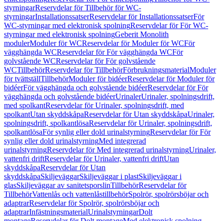
styrningar
Reservdelar för Tillbehör för WC-
styrningar
Installationssatser
Reservdelar för Installationssatser
För
WC-styrningar med elektronisk spolning
Reservdelar för För WC-
styrningar med elektronisk spolning
Geberit Monolith
moduler
Moduler för WC
Reservdelar för Moduler för WC
För
vägghängda WC
Reservdelar för För vägghängda WC
För
golvstående WC
Reservdelar för För golvstående
WC
Tillbehör
Reservdelar för Tillbehör
Förbrukningsmaterial
Moduler
för tvättställ
Tillbehör
Moduler för bidéer
Reservdelar för Moduler för
bidéer
För vägghängda och golvstående bidéer
Reservdelar för För
vägghängda och golvstående bidéer
Urinaler
Urinaler, spolningsdrift,
med spolkant
Reservdelar för Urinaler, spolningsdrift, med
spolkant
Utan skyddskåpa
Reservdelar för Utan skyddskåpa
Urinaler,
spolningsdrift, spolkantlösa
Reservdelar för Urinaler, spolningsdrift,
spolkantlösa
För synlig eller dold urinalstyrning
Reservdelar för För
synlig eller dold urinalstyrning
Med integrerad
urinalstyrning
Reservdelar för Med integrerad urinalstyrning
Urinaler,
vattenfri drift
Reservdelar för Urinaler, vattenfri drift
Utan
skyddskåpa
Reservdelar för Utan
skyddskåpa
Skiljeväggar
Skiljeväggar i plast
Skiljeväggar i
glas
Skiljeväggar av sanitetsporslin
Tillbehör
Reservdelar för
Tillbehör
Vattenlås och vattenlåstillbehör
Spolrör, spolrörsböjar och
adaptrar
Reservdelar för Spolrör, spolrörsböjar och
adaptrar
Infästningsmaterial
Urinalstyrningar
Dolt
montage
Reservdelar för Dolt montage
Med elektronisk spolning,