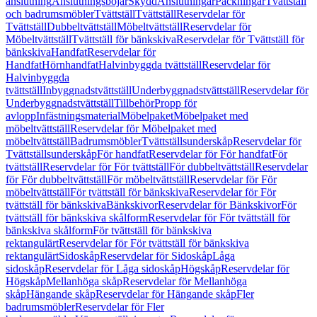
anslutning
Anslutningsböjar
Skydd
Anslutningar
Packningar
Tvättställ
och badrumsmöbler
Tvättställ
Tvättställ
Reservdelar för
Tvättställ
Dubbeltvättställ
Möbeltvättställ
Reservdelar för
Möbeltvättställ
Tvättställ för bänkskiva
Reservdelar för Tvättställ för
bänkskiva
Handfat
Reservdelar för
Handfat
Hörnhandfat
Halvinbyggda tvättställ
Reservdelar för
Halvinbyggda
tvättställ
Inbyggnadstvättställ
Underbyggnadstvättställ
Reservdelar för
Underbyggnadstvättställ
Tillbehör
Propp för
avlopp
Infästningsmaterial
Möbelpaket
Möbelpaket med
möbeltvättställ
Reservdelar för Möbelpaket med
möbeltvättställ
Badrumsmöbler
Tvättställsunderskåp
Reservdelar för
Tvättställsunderskåp
För handfat
Reservdelar för För handfat
För
tvättställ
Reservdelar för För tvättställ
För dubbeltvättställ
Reservdelar
för För dubbeltvättställ
För möbeltvättställ
Reservdelar för För
möbeltvättställ
För tvättställ för bänkskiva
Reservdelar för För
tvättställ för bänkskiva
Bänkskivor
Reservdelar för Bänkskivor
För
tvättställ för bänkskiva skålform
Reservdelar för För tvättställ för
bänkskiva skålform
För tvättställ för bänkskiva
rektangulärt
Reservdelar för För tvättställ för bänkskiva
rektangulärt
Sidoskåp
Reservdelar för Sidoskåp
Låga
sidoskåp
Reservdelar för Låga sidoskåp
Högskåp
Reservdelar för
Högskåp
Mellanhöga skåp
Reservdelar för Mellanhöga
skåp
Hängande skåp
Reservdelar för Hängande skåp
Fler
badrumsmöbler
Reservdelar för Fler