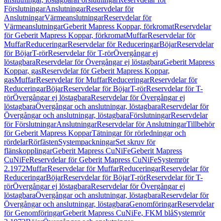
Förslutningar
Anslutningar
Reservdelar för
Anslutningar
Värmeanslutningar
Reservdelar för
Värmeanslutningar
Geberit Mapress Koppar, förkromat
Reservdelar
för Geberit Mapress Koppar, förkromat
Muffar
Reservdelar för
Muffar
Reduceringar
Reservdelar för Reduceringar
Böjar
Reservdelar
för Böjar
T-rör
Reservdelar för T-rör
Övergångar ej
löstagbara
Reservdelar för Övergångar ej löstagbara
Geberit Mapress
Koppar, gas
Reservdelar för Geberit Mapress Koppar,
gas
Muffar
Reservdelar för Muffar
Reduceringar
Reservdelar för
Reduceringar
Böjar
Reservdelar för Böjar
T-rör
Reservdelar för T-
rör
Övergångar ej löstagbara
Reservdelar för Övergångar ej
löstagbara
Övergångar och anslutningar, löstagbara
Reservdelar för
Övergångar och anslutningar, löstagbara
Förslutningar
Reservdelar
för Förslutningar
Anslutningar
Reservdelar för Anslutningar
Tillbehör
för Geberit Mapress Koppar
Tätningar för rörledningar och
rördelar
Rörfästen
Systempackningar
Set skruv för
flänskopplingar
Geberit Mapress CuNiFe
Geberit Mapress
CuNiFe
Reservdelar för Geberit Mapress CuNiFe
Systemrör
2.1972
Muffar
Reservdelar för Muffar
Reduceringar
Reservdelar för
Reduceringar
Böjar
Reservdelar för Böjar
T-rör
Reservdelar för T-
rör
Övergångar ej löstagbara
Reservdelar för Övergångar ej
löstagbara
Övergångar och anslutningar, löstagbara
Reservdelar för
Övergångar och anslutningar, löstagbara
Genomföringar
Reservdelar
för Genomföringar
Geberit Mapress CuNiFe, FKM blå
Systemrör