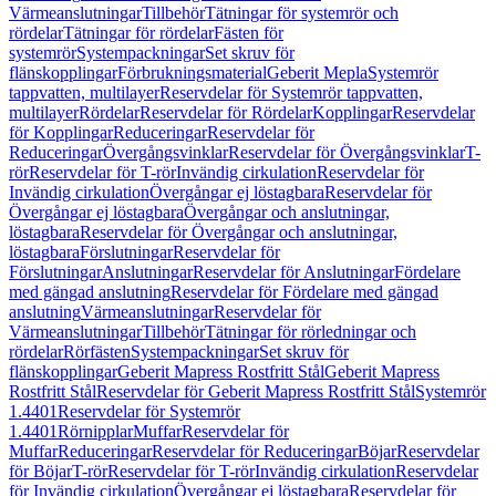
Värmeanslutningar
Tillbehör
Tätningar för systemrör och
rördelar
Tätningar för rördelar
Fästen för
systemrör
Systempackningar
Set skruv för
flänskopplingar
Förbrukningsmaterial
Geberit Mepla
Systemrör
tappvatten, multilayer
Reservdelar för Systemrör tappvatten,
multilayer
Rördelar
Reservdelar för Rördelar
Kopplingar
Reservdelar
för Kopplingar
Reduceringar
Reservdelar för
Reduceringar
Övergångsvinklar
Reservdelar för Övergångsvinklar
T-
rör
Reservdelar för T-rör
Invändig cirkulation
Reservdelar för
Invändig cirkulation
Övergångar ej löstagbara
Reservdelar för
Övergångar ej löstagbara
Övergångar och anslutningar,
löstagbara
Reservdelar för Övergångar och anslutningar,
löstagbara
Förslutningar
Reservdelar för
Förslutningar
Anslutningar
Reservdelar för Anslutningar
Fördelare
med gängad anslutning
Reservdelar för Fördelare med gängad
anslutning
Värmeanslutningar
Reservdelar för
Värmeanslutningar
Tillbehör
Tätningar för rörledningar och
rördelar
Rörfästen
Systempackningar
Set skruv för
flänskopplingar
Geberit Mapress Rostfritt Stål
Geberit Mapress
Rostfritt Stål
Reservdelar för Geberit Mapress Rostfritt Stål
Systemrör
1.4401
Reservdelar för Systemrör
1.4401
Rörnipplar
Muffar
Reservdelar för
Muffar
Reduceringar
Reservdelar för Reduceringar
Böjar
Reservdelar
för Böjar
T-rör
Reservdelar för T-rör
Invändig cirkulation
Reservdelar
för Invändig cirkulation
Övergångar ej löstagbara
Reservdelar för