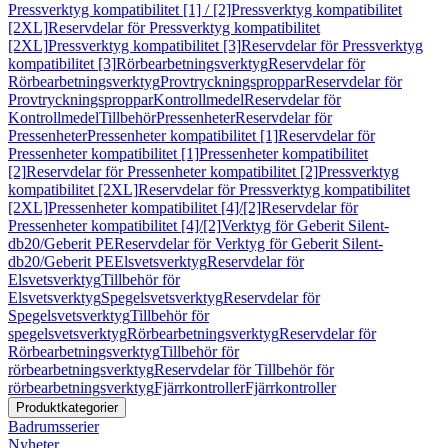
Pressverktyg kompatibilitet [1] / [2]
Pressverktyg kompatibilitet
[2XL]
Reservdelar för Pressverktyg kompatibilitet
[2XL]
Pressverktyg kompatibilitet [3]
Reservdelar för Pressverktyg
kompatibilitet [3]
Rörbearbetningsverktyg
Reservdelar för
Rörbearbetningsverktyg
Provtryckningsproppar
Reservdelar för
Provtryckningsproppar
Kontrollmedel
Reservdelar för
Kontrollmedel
Tillbehör
Pressenheter
Reservdelar för
Pressenheter
Pressenheter kompatibilitet [1]
Reservdelar för
Pressenheter kompatibilitet [1]
Pressenheter kompatibilitet
[2]
Reservdelar för Pressenheter kompatibilitet [2]
Pressverktyg
kompatibilitet [2XL]
Reservdelar för Pressverktyg kompatibilitet
[2XL]
Pressenheter kompatibilitet [4]/[2]
Reservdelar för
Pressenheter kompatibilitet [4]/[2]
Verktyg för Geberit Silent-
db20/Geberit PE
Reservdelar för Verktyg för Geberit Silent-
db20/Geberit PE
Elsvetsverktyg
Reservdelar för
Elsvetsverktyg
Tillbehör för
Elsvetsverktyg
Spegelsvetsverktyg
Reservdelar för
Spegelsvetsverktyg
Tillbehör för
spegelsvetsverktyg
Rörbearbetningsverktyg
Reservdelar för
Rörbearbetningsverktyg
Tillbehör för
rörbearbetningsverktyg
Reservdelar för Tillbehör för
rörbearbetningsverktyg
Fjärrkontroller
Fjärrkontroller
Produktkategorier
Badrumsserier
Nyheter