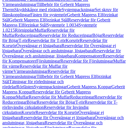
Värmeanslutningar
Tillbehör för Geberit Mapress
Therm
Skyddskåpor med rörände
Systempackningar
Set skruv för
flänskopplingar
Fästen för systemrör
Geberit Mapress Elförzinkat
Stål
Geberit Mapress Elförzinkat Stål
Reservdelar för Geberit
Mapress Elförzinkat Stål
Systemrör 1.0034
Systemrör
1.0215
Rörnipplar
Muffar
Reservdelar för
Muffar
Reduceringar
Reservdelar för Reduceringar
Böjar
Reservdelar
för Böjar
T-rör
Reservdelar för T-rör
Korsrör
Reservdelar för
Korsrör
Övergångar ej löstagbara
Reservdelar för Övergångar ej
löstagbara
Övergångar och anslutningar, löstagbara
Reservdelar för
Övergångar och anslutningar, löstagbara
Kompensatorer
Reservdelar
för Kompensatorer
Förslutningar
Reservdelar för Förslutningar
Muffar
för värme
Reservdelar för Muffar för
värme
Värmeanslutningar
Reservdelar för
Värmeanslutningar
Tillbehör för Geberit Mapress Elförzinkat
Stål
Tätningar för rörledningar och
rördelar
Rörfästen
Systempackningar
Geberit Mapress Koppar
Geberit
Mapress Koppar
Reservdelar för Geberit Mapress
Koppar
Muffar
Reservdelar för Muffar
Reduceringar
Reservdelar för
Reduceringar
Böjar
Reservdelar för Böjar
T-rör
Reservdelar för T-
rör
Invändig cirkulation
Reservdelar för Invändig
cirkulation
Korsrör
Reservdelar för Korsrör
Övergångar ej
löstagbara
Reservdelar för Övergångar ej löstagbara
Övergångar och
anslutningar, löstagbara
Reservdelar för Övergångar och
anslutningar, löstagbara
Förslutningar
Reservdelar för