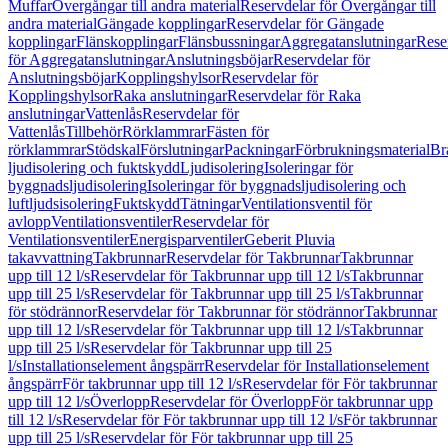
Muffar
Övergångar till andra material
Reservdelar för Övergångar till
andra material
Gängade kopplingar
Reservdelar för Gängade
kopplingar
Flänskopplingar
Flänsbussningar
Aggregatanslutningar
Rese
för Aggregatanslutningar
Anslutningsböjar
Reservdelar för
Anslutningsböjar
Kopplingshylsor
Reservdelar för
Kopplingshylsor
Raka anslutningar
Reservdelar för Raka
anslutningar
Vattenlås
Reservdelar för
Vattenlås
Tillbehör
Rörklammrar
Fästen för
rörklammrar
Stödskal
Förslutningar
Packningar
Förbrukningsmaterial
Br
ljudisolering och fuktskydd
Ljudisolering
Isoleringar för
byggnadsljudisolering
Isoleringar för byggnadsljudisolering och
luftljudsisolering
Fuktskydd
Tätningar
Ventilationsventil för
avlopp
Ventilationsventiler
Reservdelar för
Ventilationsventiler
Energisparventiler
Geberit Pluvia
takavvattning
Takbrunnar
Reservdelar för Takbrunnar
Takbrunnar
upp till 12 l/s
Reservdelar för Takbrunnar upp till 12 l/s
Takbrunnar
upp till 25 l/s
Reservdelar för Takbrunnar upp till 25 l/s
Takbrunnar
för stödrännor
Reservdelar för Takbrunnar för stödrännor
Takbrunnar
upp till 12 l/s
Reservdelar för Takbrunnar upp till 12 l/s
Takbrunnar
upp till 25 l/s
Reservdelar för Takbrunnar upp till 25
l/s
Installationselement ångspärr
Reservdelar för Installationselement
ångspärr
För takbrunnar upp till 12 l/s
Reservdelar för För takbrunnar
upp till 12 l/s
Överlopp
Reservdelar för Överlopp
För takbrunnar upp
till 12 l/s
Reservdelar för För takbrunnar upp till 12 l/s
För takbrunnar
upp till 25 l/s
Reservdelar för För takbrunnar upp till 25