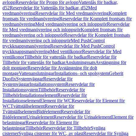
avlopp
Reservdelar för Propp för avlopp
Vattenlås för badkar,
d52
Reservdelar för Vattenlås för badkar, d52
Med
vredmanövrering
Reservdelar för Med vredmanövrering
Komplett
frontsats för vredmanövrering
Reservdelar för Komplett frontsats för
vredmanövrering
Med vredmanövrering och inloppsrör
Reservdelar
för Med vredmanövrering och inloppsrör
Komplett frontsats för
vredmanövrering och inloppsrör
Reservdelar för Komplett frontsats
för vredmanövrering och inloppsrör
Med PushControl
tryckknappsmanövrering
Reservdelar för Med PushControl
tryckknappsmanövrering
Med ventilkonor
Reservdelar för Med
ventilkonor
Tillbehör för vattenlås för badkar
Reservdelar för
Tillbehör för vattenlås för badkar
Anslutningssats
Avstängning för
dolt montage
Reservdelar för Avstängning för dolt
montage
Vattenanslutningar
Installations- och spolsystem
Geberit
Duofix
Systemväggar
Reservdelar för
Systemväggar
Installationssystem
Reservdelar för
Installationssystem
Tillbehör
Reservdelar för
Tillbehör
Installationselement
Reservdelar för
Installationselement
Element för WC
Reservdelar för Element för
WC
Tvättställselement
Reservdelar för
Tvättställselement
Bidéelement
Reservdelar för
Bidéelement
Urinalelement
Reservdelar för Urinalelement
Element för
belastningar
Reservdelar för Element för
belastningar
Tillbehör
Reservdelar för Tillbehör
Synliga
cisterner
Synliga cisterner för WC, av plast
Reservdelar för Synliga