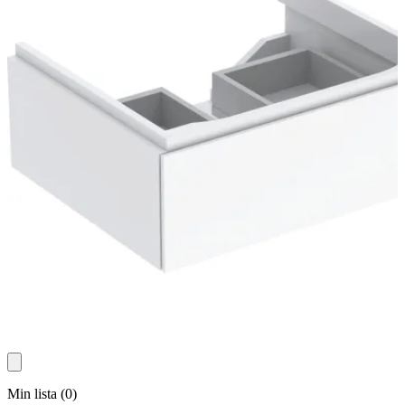
Min lista
(
0
)