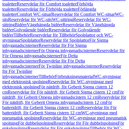
toaletter
Reservdelar för Comfort toaletter
Förhöjda
toaletter
Reservdelar för Förhöjda toaletter
Förlängda
toaletter
Comfort WC-sitsar
Reservdelar för Comfort WC-sitsar
WC-
sits
Reservdelar för WC-sits
WC-sittring
Reservdelar för WC-
sittring
Bidéer
Vägghängda bidéer
Reservdelar för Vägghängda
bidéer
Golvstående bidéer
Reservdelar för Golvstående
bidéer
Tillbehör
Reservdelar för Tillbehör
Spolplattor och WC-
styrningar
Spolplattor
Reservdelar för Spolplattor
För Sigma
inbyggnadscisterner
Reservdelar för För Sigma
inbyggnadscisterner
För Omega inbyggnadscisterner
Reservdelar för
För Omega inbyggnadscisterner
För Delta
inbyggnadscisterner
Reservdelar för För Delta
inbyggnadscisterner
För Twinline inbyggnadscisterner
Reservdelar
för För Twinline
inbyggnadscisterner
Tillbehör
Förbrukningsmaterial
WC-styrningar
med elektronisk spolning
Reservdelar för WC-styrningar med
elektronisk spolning
För nätdrift, för Geberit Sigma cistern 12
cm
Reservdelar för För nätdrift, för Geberit Sigma cistern 12 cm
För
nätdrift, för Geberit Omega inbyggnadscistern 12 cm
Reservdelar för
För nätdrift, för Geberit Omega inbyggnadscistern 12 cm
För
batteridrift, för Geberit Sigma cistern 12 cm
Reservdelar för För
batteridrift, för Geberit Sigma cistern 12 cm
WC-styrningar med
pneumatisk spolning
Reservdelar för WC-styrningar med pneumatisk
spolning
För dubbelspolning
Reservdelar för För dubbelspolning
För
enkelspolning
Reservdelar för För enkelspolning
Tillbehör för WC-