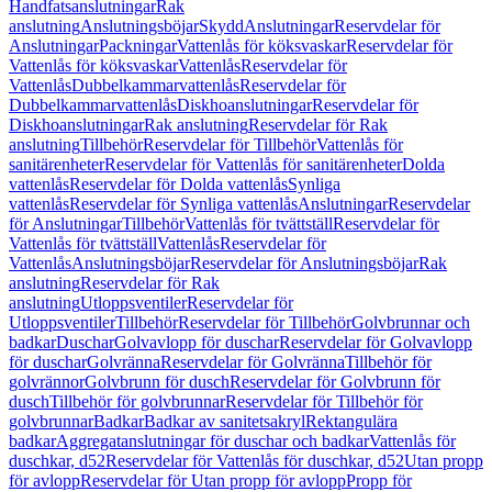
Handfatsanslutningar
Rak
anslutning
Anslutningsböjar
Skydd
Anslutningar
Reservdelar för
Anslutningar
Packningar
Vattenlås för köksvaskar
Reservdelar för
Vattenlås för köksvaskar
Vattenlås
Reservdelar för
Vattenlås
Dubbelkammarvattenlås
Reservdelar för
Dubbelkammarvattenlås
Diskhoanslutningar
Reservdelar för
Diskhoanslutningar
Rak anslutning
Reservdelar för Rak
anslutning
Tillbehör
Reservdelar för Tillbehör
Vattenlås för
sanitärenheter
Reservdelar för Vattenlås för sanitärenheter
Dolda
vattenlås
Reservdelar för Dolda vattenlås
Synliga
vattenlås
Reservdelar för Synliga vattenlås
Anslutningar
Reservdelar
för Anslutningar
Tillbehör
Vattenlås för tvättställ
Reservdelar för
Vattenlås för tvättställ
Vattenlås
Reservdelar för
Vattenlås
Anslutningsböjar
Reservdelar för Anslutningsböjar
Rak
anslutning
Reservdelar för Rak
anslutning
Utloppsventiler
Reservdelar för
Utloppsventiler
Tillbehör
Reservdelar för Tillbehör
Golvbrunnar och
badkar
Duschar
Golvavlopp för duschar
Reservdelar för Golvavlopp
för duschar
Golvränna
Reservdelar för Golvränna
Tillbehör för
golvrännor
Golvbrunn för dusch
Reservdelar för Golvbrunn för
dusch
Tillbehör för golvbrunnar
Reservdelar för Tillbehör för
golvbrunnar
Badkar
Badkar av sanitetsakryl
Rektangulära
badkar
Aggregatanslutningar för duschar och badkar
Vattenlås för
duschkar, d52
Reservdelar för Vattenlås för duschkar, d52
Utan propp
för avlopp
Reservdelar för Utan propp för avlopp
Propp för