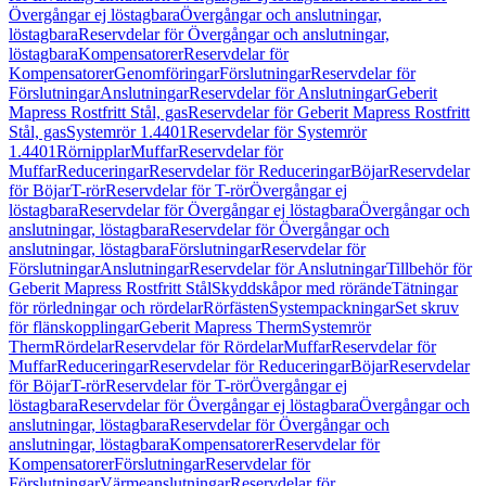
Övergångar ej löstagbara
Övergångar och anslutningar,
löstagbara
Reservdelar för Övergångar och anslutningar,
löstagbara
Kompensatorer
Reservdelar för
Kompensatorer
Genomföringar
Förslutningar
Reservdelar för
Förslutningar
Anslutningar
Reservdelar för Anslutningar
Geberit
Mapress Rostfritt Stål, gas
Reservdelar för Geberit Mapress Rostfritt
Stål, gas
Systemrör 1.4401
Reservdelar för Systemrör
1.4401
Rörnipplar
Muffar
Reservdelar för
Muffar
Reduceringar
Reservdelar för Reduceringar
Böjar
Reservdelar
för Böjar
T-rör
Reservdelar för T-rör
Övergångar ej
löstagbara
Reservdelar för Övergångar ej löstagbara
Övergångar och
anslutningar, löstagbara
Reservdelar för Övergångar och
anslutningar, löstagbara
Förslutningar
Reservdelar för
Förslutningar
Anslutningar
Reservdelar för Anslutningar
Tillbehör för
Geberit Mapress Rostfritt Stål
Skyddskåpor med rörände
Tätningar
för rörledningar och rördelar
Rörfästen
Systempackningar
Set skruv
för flänskopplingar
Geberit Mapress Therm
Systemrör
Therm
Rördelar
Reservdelar för Rördelar
Muffar
Reservdelar för
Muffar
Reduceringar
Reservdelar för Reduceringar
Böjar
Reservdelar
för Böjar
T-rör
Reservdelar för T-rör
Övergångar ej
löstagbara
Reservdelar för Övergångar ej löstagbara
Övergångar och
anslutningar, löstagbara
Reservdelar för Övergångar och
anslutningar, löstagbara
Kompensatorer
Reservdelar för
Kompensatorer
Förslutningar
Reservdelar för
Förslutningar
Värmeanslutningar
Reservdelar för