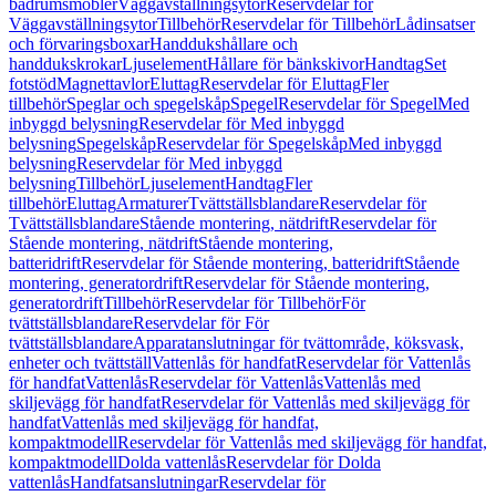
badrumsmöbler
Väggavställningsytor
Reservdelar för
Väggavställningsytor
Tillbehör
Reservdelar för Tillbehör
Lådinsatser
och förvaringsboxar
Handdukshållare och
handdukskrokar
Ljuselement
Hållare för bänkskivor
Handtag
Set
fotstöd
Magnettavlor
Eluttag
Reservdelar för Eluttag
Fler
tillbehör
Speglar och spegelskåp
Spegel
Reservdelar för Spegel
Med
inbyggd belysning
Reservdelar för Med inbyggd
belysning
Spegelskåp
Reservdelar för Spegelskåp
Med inbyggd
belysning
Reservdelar för Med inbyggd
belysning
Tillbehör
Ljuselement
Handtag
Fler
tillbehör
Eluttag
Armaturer
Tvättställsblandare
Reservdelar för
Tvättställsblandare
Stående montering, nätdrift
Reservdelar för
Stående montering, nätdrift
Stående montering,
batteridrift
Reservdelar för Stående montering, batteridrift
Stående
montering, generatordrift
Reservdelar för Stående montering,
generatordrift
Tillbehör
Reservdelar för Tillbehör
För
tvättställsblandare
Reservdelar för För
tvättställsblandare
Apparatanslutningar för tvättområde, köksvask,
enheter och tvättställ
Vattenlås för handfat
Reservdelar för Vattenlås
för handfat
Vattenlås
Reservdelar för Vattenlås
Vattenlås med
skiljevägg för handfat
Reservdelar för Vattenlås med skiljevägg för
handfat
Vattenlås med skiljevägg för handfat,
kompaktmodell
Reservdelar för Vattenlås med skiljevägg för handfat,
kompaktmodell
Dolda vattenlås
Reservdelar för Dolda
vattenlås
Handfatsanslutningar
Reservdelar för