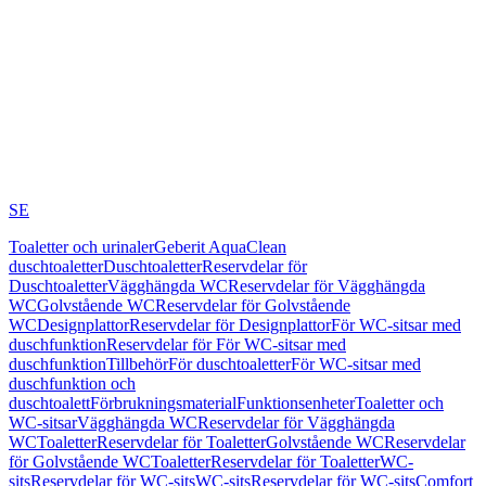
SE
Toaletter och urinaler
Geberit AquaClean
duschtoaletter
Duschtoaletter
Reservdelar för
Duschtoaletter
Vägghängda WC
Reservdelar för Vägghängda
WC
Golvstående WC
Reservdelar för Golvstående
WC
Designplattor
Reservdelar för Designplattor
För WC-sitsar med
duschfunktion
Reservdelar för För WC-sitsar med
duschfunktion
Tillbehör
För duschtoaletter
För WC-sitsar med
duschfunktion och
duschtoalett
Förbrukningsmaterial
Funktionsenheter
Toaletter och
WC-sitsar
Vägghängda WC
Reservdelar för Vägghängda
WC
Toaletter
Reservdelar för Toaletter
Golvstående WC
Reservdelar
för Golvstående WC
Toaletter
Reservdelar för Toaletter
WC-
sits
Reservdelar för WC-sits
WC-sits
Reservdelar för WC-sits
Comfort