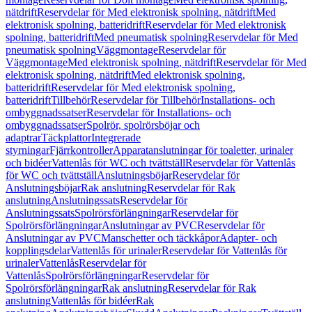
nätdrift
Reservdelar för Med elektronisk spolning, nätdrift
Med
elektronisk spolning, batteridrift
Reservdelar för Med elektronisk
spolning, batteridrift
Med pneumatisk spolning
Reservdelar för Med
pneumatisk spolning
Väggmontage
Reservdelar för
Väggmontage
Med elektronisk spolning, nätdrift
Reservdelar för Med
elektronisk spolning, nätdrift
Med elektronisk spolning,
batteridrift
Reservdelar för Med elektronisk spolning,
batteridrift
Tillbehör
Reservdelar för Tillbehör
Installations- och
ombyggnadssatser
Reservdelar för Installations- och
ombyggnadssatser
Spolrör, spolrörsböjar och
adaptrar
Täckplattor
Integrerade
styrningar
Fjärrkontroller
Apparatanslutningar för toaletter, urinaler
och bidéer
Vattenlås för WC och tvättställ
Reservdelar för Vattenlås
för WC och tvättställ
Anslutningsböjar
Reservdelar för
Anslutningsböjar
Rak anslutning
Reservdelar för Rak
anslutning
Anslutningssats
Reservdelar för
Anslutningssats
Spolrörsförlängningar
Reservdelar för
Spolrörsförlängningar
Anslutningar av PVC
Reservdelar för
Anslutningar av PVC
Manschetter och täckkåpor
Adapter- och
kopplingsdelar
Vattenlås för urinaler
Reservdelar för Vattenlås för
urinaler
Vattenlås
Reservdelar för
Vattenlås
Spolrörsförlängningar
Reservdelar för
Spolrörsförlängningar
Rak anslutning
Reservdelar för Rak
anslutning
Vattenlås för bidéer
Rak