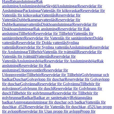
Handfatsanslutningar
Rak
anslutning
Anslutningsböjar
Skydd
Anslutningar
Reservdelar för
Anslutningar
Packningar
Vattenlås för köksvaskar
Reservdelar för
Vattenlås för köksvaskar
Vattenlås
Reservdelar för
Vattenlås
Dubbelkammarvattenlås
Reservdelar för
Dubbelkammarvattenlås
Diskhoanslutningar
Reservdelar för
Diskhoanslutningar
Rak anslutning
Reservdelar för Rak
anslutning
Tillbehör
Reservdelar för Tillbehör
Vattenlås för
sanitärenheter
Reservdelar för Vattenlås för sanitärenheter
Dolda
vattenlås
Reservdelar för Dolda vattenlås
Synliga
vattenlås
Reservdelar för Synliga vattenlås
Anslutningar
Reservdelar
för Anslutningar
Tillbehör
Vattenlås för tvättställ
Reservdelar för
Vattenlås för tvättställ
Vattenlås
Reservdelar för
Vattenlås
Anslutningsböjar
Reservdelar för Anslutningsböjar
Rak
anslutning
Reservdelar för Rak
anslutning
Utloppsventiler
Reservdelar för
Utloppsventiler
Tillbehör
Reservdelar för Tillbehör
Golvbrunnar och
badkar
Duschar
Golvavlopp för duschar
Reservdelar för Golvavlopp
för duschar
Golvränna
Reservdelar för Golvränna
Tillbehör för
golvrännor
Golvbrunn för dusch
Reservdelar för Golvbrunn för
dusch
Tillbehör för golvbrunnar
Reservdelar för Tillbehör för
golvbrunnar
Badkar
Badkar av sanitetsakryl
Rektangulära
badkar
Aggregatanslutningar för duschar och badkar
Vattenlås för
duschkar, d52
Reservdelar för Vattenlås för duschkar, d52
Utan propp
för avlopp
Reservdelar för Utan propp för avlopp
Propp för