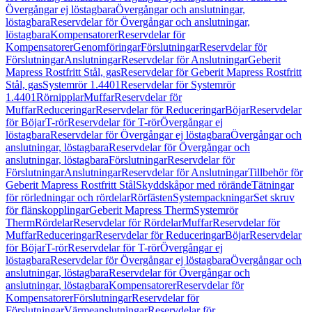
Övergångar ej löstagbara
Övergångar och anslutningar,
löstagbara
Reservdelar för Övergångar och anslutningar,
löstagbara
Kompensatorer
Reservdelar för
Kompensatorer
Genomföringar
Förslutningar
Reservdelar för
Förslutningar
Anslutningar
Reservdelar för Anslutningar
Geberit
Mapress Rostfritt Stål, gas
Reservdelar för Geberit Mapress Rostfritt
Stål, gas
Systemrör 1.4401
Reservdelar för Systemrör
1.4401
Rörnipplar
Muffar
Reservdelar för
Muffar
Reduceringar
Reservdelar för Reduceringar
Böjar
Reservdelar
för Böjar
T-rör
Reservdelar för T-rör
Övergångar ej
löstagbara
Reservdelar för Övergångar ej löstagbara
Övergångar och
anslutningar, löstagbara
Reservdelar för Övergångar och
anslutningar, löstagbara
Förslutningar
Reservdelar för
Förslutningar
Anslutningar
Reservdelar för Anslutningar
Tillbehör för
Geberit Mapress Rostfritt Stål
Skyddskåpor med rörände
Tätningar
för rörledningar och rördelar
Rörfästen
Systempackningar
Set skruv
för flänskopplingar
Geberit Mapress Therm
Systemrör
Therm
Rördelar
Reservdelar för Rördelar
Muffar
Reservdelar för
Muffar
Reduceringar
Reservdelar för Reduceringar
Böjar
Reservdelar
för Böjar
T-rör
Reservdelar för T-rör
Övergångar ej
löstagbara
Reservdelar för Övergångar ej löstagbara
Övergångar och
anslutningar, löstagbara
Reservdelar för Övergångar och
anslutningar, löstagbara
Kompensatorer
Reservdelar för
Kompensatorer
Förslutningar
Reservdelar för
Förslutningar
Värmeanslutningar
Reservdelar för