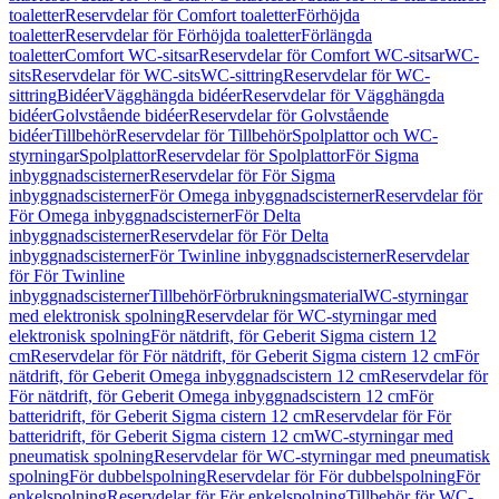
toaletter
Reservdelar för Comfort toaletter
Förhöjda
toaletter
Reservdelar för Förhöjda toaletter
Förlängda
toaletter
Comfort WC-sitsar
Reservdelar för Comfort WC-sitsar
WC-
sits
Reservdelar för WC-sits
WC-sittring
Reservdelar för WC-
sittring
Bidéer
Vägghängda bidéer
Reservdelar för Vägghängda
bidéer
Golvstående bidéer
Reservdelar för Golvstående
bidéer
Tillbehör
Reservdelar för Tillbehör
Spolplattor och WC-
styrningar
Spolplattor
Reservdelar för Spolplattor
För Sigma
inbyggnadscisterner
Reservdelar för För Sigma
inbyggnadscisterner
För Omega inbyggnadscisterner
Reservdelar för
För Omega inbyggnadscisterner
För Delta
inbyggnadscisterner
Reservdelar för För Delta
inbyggnadscisterner
För Twinline inbyggnadscisterner
Reservdelar
för För Twinline
inbyggnadscisterner
Tillbehör
Förbrukningsmaterial
WC-styrningar
med elektronisk spolning
Reservdelar för WC-styrningar med
elektronisk spolning
För nätdrift, för Geberit Sigma cistern 12
cm
Reservdelar för För nätdrift, för Geberit Sigma cistern 12 cm
För
nätdrift, för Geberit Omega inbyggnadscistern 12 cm
Reservdelar för
För nätdrift, för Geberit Omega inbyggnadscistern 12 cm
För
batteridrift, för Geberit Sigma cistern 12 cm
Reservdelar för För
batteridrift, för Geberit Sigma cistern 12 cm
WC-styrningar med
pneumatisk spolning
Reservdelar för WC-styrningar med pneumatisk
spolning
För dubbelspolning
Reservdelar för För dubbelspolning
För
enkelspolning
Reservdelar för För enkelspolning
Tillbehör för WC-