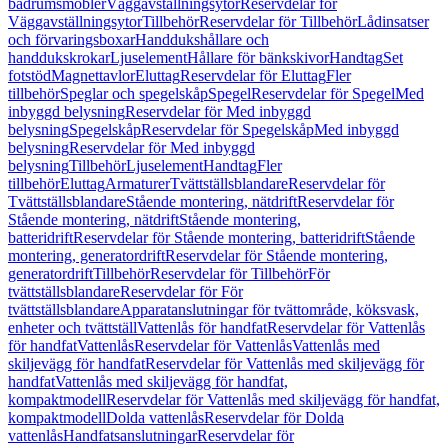
badrumsmöbler
Väggavställningsytor
Reservdelar för
Väggavställningsytor
Tillbehör
Reservdelar för Tillbehör
Lådinsatser
och förvaringsboxar
Handdukshållare och
handdukskrokar
Ljuselement
Hållare för bänkskivor
Handtag
Set
fotstöd
Magnettavlor
Eluttag
Reservdelar för Eluttag
Fler
tillbehör
Speglar och spegelskåp
Spegel
Reservdelar för Spegel
Med
inbyggd belysning
Reservdelar för Med inbyggd
belysning
Spegelskåp
Reservdelar för Spegelskåp
Med inbyggd
belysning
Reservdelar för Med inbyggd
belysning
Tillbehör
Ljuselement
Handtag
Fler
tillbehör
Eluttag
Armaturer
Tvättställsblandare
Reservdelar för
Tvättställsblandare
Stående montering, nätdrift
Reservdelar för
Stående montering, nätdrift
Stående montering,
batteridrift
Reservdelar för Stående montering, batteridrift
Stående
montering, generatordrift
Reservdelar för Stående montering,
generatordrift
Tillbehör
Reservdelar för Tillbehör
För
tvättställsblandare
Reservdelar för För
tvättställsblandare
Apparatanslutningar för tvättområde, köksvask,
enheter och tvättställ
Vattenlås för handfat
Reservdelar för Vattenlås
för handfat
Vattenlås
Reservdelar för Vattenlås
Vattenlås med
skiljevägg för handfat
Reservdelar för Vattenlås med skiljevägg för
handfat
Vattenlås med skiljevägg för handfat,
kompaktmodell
Reservdelar för Vattenlås med skiljevägg för handfat,
kompaktmodell
Dolda vattenlås
Reservdelar för Dolda
vattenlås
Handfatsanslutningar
Reservdelar för