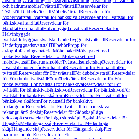
anslutning
Anslutningsböjar
Skydd
Anslutningar
Packningar
Tvättställ
och badrumsmöbler
Tvättställ
Tvättställ
Reservdelar för
Tvättställ
Dubbeltvättställ
Möbeltvättställ
Reservdelar för
Möbeltvättställ
Tvättställ för bänkskiva
Reservdelar för Tvättställ för
bänkskiva
Handfat
Reservdelar för
Handfat
Hörnhandfat
Halvinbyggda tvättställ
Reservdelar för
Halvinbyggda
tvättställ
Inbyggnadstvättställ
Underbyggnadstvättställ
Reservdelar för
Underbyggnadstvättställ
Tillbehör
Propp för
avlopp
Infästningsmaterial
Möbelpaket
Möbelpaket med
möbeltvättställ
Reservdelar för Möbelpaket med
möbeltvättställ
Badrumsmöbler
Tvättställsunderskåp
Reservdelar för
Tvättställsunderskåp
För handfat
Reservdelar för För handfat
För
tvättställ
Reservdelar för För tvättställ
För dubbeltvättställ
Reservdelar
för För dubbeltvättställ
För möbeltvättställ
Reservdelar för För
möbeltvättställ
För tvättställ för bänkskiva
Reservdelar för För
tvättställ för bänkskiva
Bänkskivor
Reservdelar för Bänkskivor
För
tvättställ för bänkskiva skålform
Reservdelar för För tvättställ för
bänkskiva skålform
För tvättställ för bänkskiva
rektangulärt
Reservdelar för För tvättställ för bänkskiva
rektangulärt
Sidoskåp
Reservdelar för Sidoskåp
Låga
sidoskåp
Reservdelar för Låga sidoskåp
Högskåp
Reservdelar för
Högskåp
Mellanhöga skåp
Reservdelar för Mellanhöga
skåp
Hängande skåp
Reservdelar för Hängande skåp
Fler
badrumsmöbler
Reservdelar för Fler