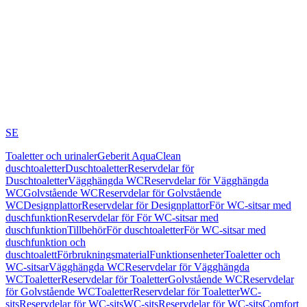
SE
Toaletter och urinaler
Geberit AquaClean
duschtoaletter
Duschtoaletter
Reservdelar för
Duschtoaletter
Vägghängda WC
Reservdelar för Vägghängda
WC
Golvstående WC
Reservdelar för Golvstående
WC
Designplattor
Reservdelar för Designplattor
För WC-sitsar med
duschfunktion
Reservdelar för För WC-sitsar med
duschfunktion
Tillbehör
För duschtoaletter
För WC-sitsar med
duschfunktion och
duschtoalett
Förbrukningsmaterial
Funktionsenheter
Toaletter och
WC-sitsar
Vägghängda WC
Reservdelar för Vägghängda
WC
Toaletter
Reservdelar för Toaletter
Golvstående WC
Reservdelar
för Golvstående WC
Toaletter
Reservdelar för Toaletter
WC-
sits
Reservdelar för WC-sits
WC-sits
Reservdelar för WC-sits
Comfort