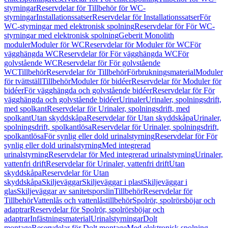
styrningar
Reservdelar för Tillbehör för WC-
styrningar
Installationssatser
Reservdelar för Installationssatser
För
WC-styrningar med elektronisk spolning
Reservdelar för För WC-
styrningar med elektronisk spolning
Geberit Monolith
moduler
Moduler för WC
Reservdelar för Moduler för WC
För
vägghängda WC
Reservdelar för För vägghängda WC
För
golvstående WC
Reservdelar för För golvstående
WC
Tillbehör
Reservdelar för Tillbehör
Förbrukningsmaterial
Moduler
för tvättställ
Tillbehör
Moduler för bidéer
Reservdelar för Moduler för
bidéer
För vägghängda och golvstående bidéer
Reservdelar för För
vägghängda och golvstående bidéer
Urinaler
Urinaler, spolningsdrift,
med spolkant
Reservdelar för Urinaler, spolningsdrift, med
spolkant
Utan skyddskåpa
Reservdelar för Utan skyddskåpa
Urinaler,
spolningsdrift, spolkantlösa
Reservdelar för Urinaler, spolningsdrift,
spolkantlösa
För synlig eller dold urinalstyrning
Reservdelar för För
synlig eller dold urinalstyrning
Med integrerad
urinalstyrning
Reservdelar för Med integrerad urinalstyrning
Urinaler,
vattenfri drift
Reservdelar för Urinaler, vattenfri drift
Utan
skyddskåpa
Reservdelar för Utan
skyddskåpa
Skiljeväggar
Skiljeväggar i plast
Skiljeväggar i
glas
Skiljeväggar av sanitetsporslin
Tillbehör
Reservdelar för
Tillbehör
Vattenlås och vattenlåstillbehör
Spolrör, spolrörsböjar och
adaptrar
Reservdelar för Spolrör, spolrörsböjar och
adaptrar
Infästningsmaterial
Urinalstyrningar
Dolt
montage
Reservdelar för Dolt montage
Med elektronisk spolning,