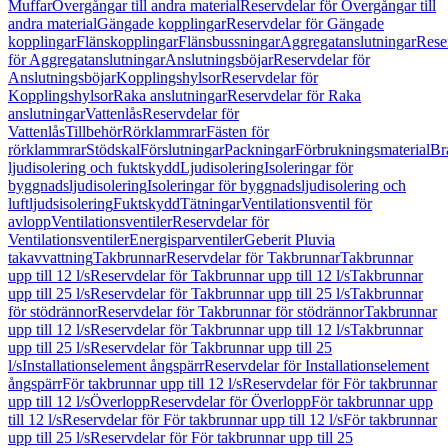
Muffar
Övergångar till andra material
Reservdelar för Övergångar till
andra material
Gängade kopplingar
Reservdelar för Gängade
kopplingar
Flänskopplingar
Flänsbussningar
Aggregatanslutningar
Rese
för Aggregatanslutningar
Anslutningsböjar
Reservdelar för
Anslutningsböjar
Kopplingshylsor
Reservdelar för
Kopplingshylsor
Raka anslutningar
Reservdelar för Raka
anslutningar
Vattenlås
Reservdelar för
Vattenlås
Tillbehör
Rörklammrar
Fästen för
rörklammrar
Stödskal
Förslutningar
Packningar
Förbrukningsmaterial
Br
ljudisolering och fuktskydd
Ljudisolering
Isoleringar för
byggnadsljudisolering
Isoleringar för byggnadsljudisolering och
luftljudsisolering
Fuktskydd
Tätningar
Ventilationsventil för
avlopp
Ventilationsventiler
Reservdelar för
Ventilationsventiler
Energisparventiler
Geberit Pluvia
takavvattning
Takbrunnar
Reservdelar för Takbrunnar
Takbrunnar
upp till 12 l/s
Reservdelar för Takbrunnar upp till 12 l/s
Takbrunnar
upp till 25 l/s
Reservdelar för Takbrunnar upp till 25 l/s
Takbrunnar
för stödrännor
Reservdelar för Takbrunnar för stödrännor
Takbrunnar
upp till 12 l/s
Reservdelar för Takbrunnar upp till 12 l/s
Takbrunnar
upp till 25 l/s
Reservdelar för Takbrunnar upp till 25
l/s
Installationselement ångspärr
Reservdelar för Installationselement
ångspärr
För takbrunnar upp till 12 l/s
Reservdelar för För takbrunnar
upp till 12 l/s
Överlopp
Reservdelar för Överlopp
För takbrunnar upp
till 12 l/s
Reservdelar för För takbrunnar upp till 12 l/s
För takbrunnar
upp till 25 l/s
Reservdelar för För takbrunnar upp till 25