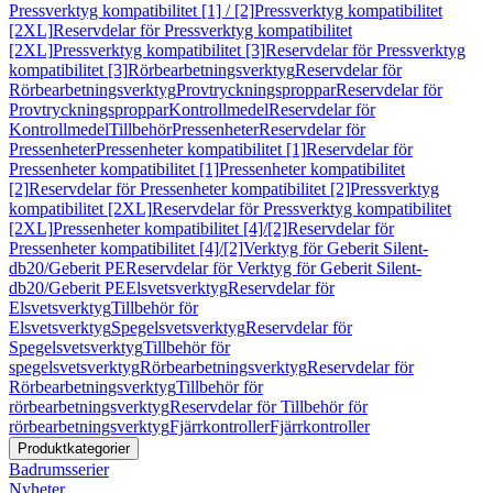
Pressverktyg kompatibilitet [1] / [2]
Pressverktyg kompatibilitet
[2XL]
Reservdelar för Pressverktyg kompatibilitet
[2XL]
Pressverktyg kompatibilitet [3]
Reservdelar för Pressverktyg
kompatibilitet [3]
Rörbearbetningsverktyg
Reservdelar för
Rörbearbetningsverktyg
Provtryckningsproppar
Reservdelar för
Provtryckningsproppar
Kontrollmedel
Reservdelar för
Kontrollmedel
Tillbehör
Pressenheter
Reservdelar för
Pressenheter
Pressenheter kompatibilitet [1]
Reservdelar för
Pressenheter kompatibilitet [1]
Pressenheter kompatibilitet
[2]
Reservdelar för Pressenheter kompatibilitet [2]
Pressverktyg
kompatibilitet [2XL]
Reservdelar för Pressverktyg kompatibilitet
[2XL]
Pressenheter kompatibilitet [4]/[2]
Reservdelar för
Pressenheter kompatibilitet [4]/[2]
Verktyg för Geberit Silent-
db20/Geberit PE
Reservdelar för Verktyg för Geberit Silent-
db20/Geberit PE
Elsvetsverktyg
Reservdelar för
Elsvetsverktyg
Tillbehör för
Elsvetsverktyg
Spegelsvetsverktyg
Reservdelar för
Spegelsvetsverktyg
Tillbehör för
spegelsvetsverktyg
Rörbearbetningsverktyg
Reservdelar för
Rörbearbetningsverktyg
Tillbehör för
rörbearbetningsverktyg
Reservdelar för Tillbehör för
rörbearbetningsverktyg
Fjärrkontroller
Fjärrkontroller
Produktkategorier
Badrumsserier
Nyheter