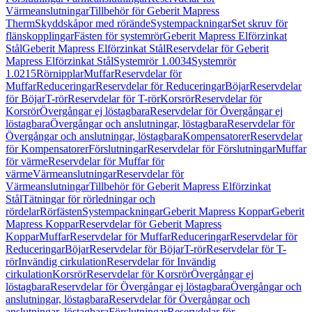
Värmeanslutningar
Tillbehör för Geberit Mapress
Therm
Skyddskåpor med rörände
Systempackningar
Set skruv för
flänskopplingar
Fästen för systemrör
Geberit Mapress Elförzinkat
Stål
Geberit Mapress Elförzinkat Stål
Reservdelar för Geberit
Mapress Elförzinkat Stål
Systemrör 1.0034
Systemrör
1.0215
Rörnipplar
Muffar
Reservdelar för
Muffar
Reduceringar
Reservdelar för Reduceringar
Böjar
Reservdelar
för Böjar
T-rör
Reservdelar för T-rör
Korsrör
Reservdelar för
Korsrör
Övergångar ej löstagbara
Reservdelar för Övergångar ej
löstagbara
Övergångar och anslutningar, löstagbara
Reservdelar för
Övergångar och anslutningar, löstagbara
Kompensatorer
Reservdelar
för Kompensatorer
Förslutningar
Reservdelar för Förslutningar
Muffar
för värme
Reservdelar för Muffar för
värme
Värmeanslutningar
Reservdelar för
Värmeanslutningar
Tillbehör för Geberit Mapress Elförzinkat
Stål
Tätningar för rörledningar och
rördelar
Rörfästen
Systempackningar
Geberit Mapress Koppar
Geberit
Mapress Koppar
Reservdelar för Geberit Mapress
Koppar
Muffar
Reservdelar för Muffar
Reduceringar
Reservdelar för
Reduceringar
Böjar
Reservdelar för Böjar
T-rör
Reservdelar för T-
rör
Invändig cirkulation
Reservdelar för Invändig
cirkulation
Korsrör
Reservdelar för Korsrör
Övergångar ej
löstagbara
Reservdelar för Övergångar ej löstagbara
Övergångar och
anslutningar, löstagbara
Reservdelar för Övergångar och
anslutningar, löstagbara
Förslutningar
Reservdelar för