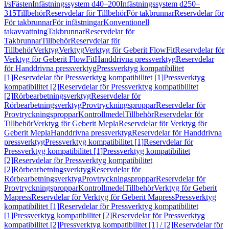
l/s
Fästen
Infästningssystem d40–200
Infästningssystem d250–
315
Tillbehör
Reservdelar för Tillbehör
För takbrunnar
Reservdelar för
För takbrunnar
För infästningar
Konventionell
takavvattning
Takbrunnar
Reservdelar för
Takbrunnar
Tillbehör
Reservdelar för
Tillbehör
Verktyg
Verktyg
Verktyg för Geberit FlowFit
Reservdelar för
Verktyg för Geberit FlowFit
Handdrivna pressverktyg
Reservdelar
för Handdrivna pressverktyg
Pressverktyg kompatibilitet
[1]
Reservdelar för Pressverktyg kompatibilitet [1]
Pressverktyg
kompatibilitet [2]
Reservdelar för Pressverktyg kompatibilitet
[2]
Rörbearbetningsverktyg
Reservdelar för
Rörbearbetningsverktyg
Provtryckningsproppar
Reservdelar för
Provtryckningsproppar
Kontrollmedel
Tillbehör
Reservdelar för
Tillbehör
Verktyg för Geberit Mepla
Reservdelar för Verktyg för
Geberit Mepla
Handdrivna pressverktyg
Reservdelar för Handdrivna
pressverktyg
Pressverktyg kompatibilitet [1]
Reservdelar för
Pressverktyg kompatibilitet [1]
Pressverktyg kompatibilitet
[2]
Reservdelar för Pressverktyg kompatibilitet
[2]
Rörbearbetningsverktyg
Reservdelar för
Rörbearbetningsverktyg
Provtryckningsproppar
Reservdelar för
Provtryckningsproppar
Kontrollmedel
Tillbehör
Verktyg för Geberit
Mapress
Reservdelar för Verktyg för Geberit Mapress
Pressverktyg
kompatibilitet [1]
Reservdelar för Pressverktyg kompatibilitet
[1]
Pressverktyg kompatibilitet [2]
Reservdelar för Pressverktyg
kompatibilitet [2]
Pressverktyg kompatibilitet [1] / [2]
Reservdelar för