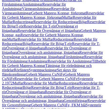
Förslutningar
Anslutningar
Reservdelar för
Anslutningar
Värmeanslutningar
Reservdelar för
Värmeanslutningar
Geberit Mapress Koppar, förkromat
Reservdelar
för Geberit Mapress Koppar, förkromat
Muffar
Reservdelar för
Muffar
Reduceringar
Reservdelar för Reduceringar
Böjar
Reservdelar
för Böjar
T-rör
Reservdelar för T-rör
Övergångar ej
löstagbara
Reservdelar för Övergångar ej löstagbara
Geberit Mapress
Koppar, gas
Reservdelar för Geberit Mapress Koppar,
gas
Muffar
Reservdelar för Muffar
Reduceringar
Reservdelar för
Reduceringar
Böjar
Reservdelar för Böjar
T-rör
Reservdelar för T-
rör
Övergångar ej löstagbara
Reservdelar för Övergångar ej
löstagbara
Övergångar och anslutningar, löstagbara
Reservdelar för
Övergångar och anslutningar, löstagbara
Förslutningar
Reservdelar
för Förslutningar
Anslutningar
Reservdelar för Anslutningar
Tillbehör
för Geberit Mapress Koppar
Tätningar för rörledningar och
rördelar
Rörfästen
Systempackningar
Set skruv för
flänskopplingar
Geberit Mapress CuNiFe
Geberit Mapress
CuNiFe
Reservdelar för Geberit Mapress CuNiFe
Systemrör
2.1972
Muffar
Reservdelar för Muffar
Reduceringar
Reservdelar för
Reduceringar
Böjar
Reservdelar för Böjar
T-rör
Reservdelar för T-
rör
Övergångar ej löstagbara
Reservdelar för Övergångar ej
löstagbara
Övergångar och anslutningar, löstagbara
Reservdelar för
Övergångar och anslutningar, löstagbara
Genomföringar
Reservdelar
för Genomföringar
Geberit Mapress CuNiFe, FKM blå
Systemrör