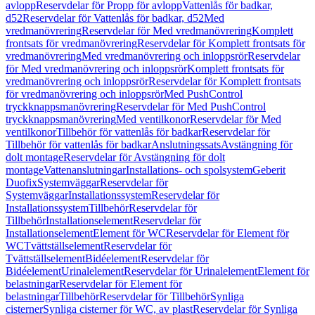
avlopp
Reservdelar för Propp för avlopp
Vattenlås för badkar,
d52
Reservdelar för Vattenlås för badkar, d52
Med
vredmanövrering
Reservdelar för Med vredmanövrering
Komplett
frontsats för vredmanövrering
Reservdelar för Komplett frontsats för
vredmanövrering
Med vredmanövrering och inloppsrör
Reservdelar
för Med vredmanövrering och inloppsrör
Komplett frontsats för
vredmanövrering och inloppsrör
Reservdelar för Komplett frontsats
för vredmanövrering och inloppsrör
Med PushControl
tryckknappsmanövrering
Reservdelar för Med PushControl
tryckknappsmanövrering
Med ventilkonor
Reservdelar för Med
ventilkonor
Tillbehör för vattenlås för badkar
Reservdelar för
Tillbehör för vattenlås för badkar
Anslutningssats
Avstängning för
dolt montage
Reservdelar för Avstängning för dolt
montage
Vattenanslutningar
Installations- och spolsystem
Geberit
Duofix
Systemväggar
Reservdelar för
Systemväggar
Installationssystem
Reservdelar för
Installationssystem
Tillbehör
Reservdelar för
Tillbehör
Installationselement
Reservdelar för
Installationselement
Element för WC
Reservdelar för Element för
WC
Tvättställselement
Reservdelar för
Tvättställselement
Bidéelement
Reservdelar för
Bidéelement
Urinalelement
Reservdelar för Urinalelement
Element för
belastningar
Reservdelar för Element för
belastningar
Tillbehör
Reservdelar för Tillbehör
Synliga
cisterner
Synliga cisterner för WC, av plast
Reservdelar för Synliga