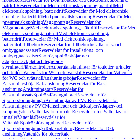
nätdrift
Reservdelar för Med elektronisk spolning, nätdrift
Med
elektronisk spolning, batteridrift
Reservdelar för Med elektronisk
spolning, batteridrift
Med pneumatisk spolning
Reservdelar för Med
pneumatisk spolning
Väggmontage
Reservdelar för
Väggmontage
Med elektronisk spolning, nätdrift
Reservdelar för Med
elektronisk spolning, nätdrift
Med elektronisk spolning,
batteridrift
Reservdelar för Med elektronisk spolning,
batteridrift
Tillbehör
Reservdelar för Tillbehör
Installations- och
ombyggnadssatser
Reservdelar för Installations- och
ombyggnadssatser
Spolrör, spolrörsböjar och
adaptrar
Täckplattor
Integrerade
styrningar
Fjärrkontroller
Apparatanslutningar för toaletter, urinaler
och bidéer
Vattenlås för WC och tvättställ
Reservdelar för Vattenlås
för WC och tvättställ
Anslutningsböjar
Reservdelar för
Anslutningsböjar
Rak anslutning
Reservdelar för Rak
anslutning
Anslutningssats
Reservdelar för
Anslutningssats
Spolrörsförlängningar
Reservdelar för
Spolrörsförlängningar
Anslutningar av PVC
Reservdelar för
Anslutningar av PVC
Manschetter och täckkåpor
Adapter- och
kopplingsdelar
Vattenlås för urinaler
Reservdelar för Vattenlås för
urinaler
Vattenlås
Reservdelar för
Vattenlås
Spolrörsförlängningar
Reservdelar för
Spolrörsförlängningar
Rak anslutning
Reservdelar för Rak
anslutning
Vattenlås för bidéer
Rak