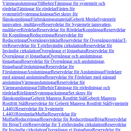
Värmeanslutningar
Tillbehör
Tätningar för systemrör och
rördelar
Tätningar för rördelar
Fästen för
systemrör
Systempackningar
Set skruv för
flänskopplingar
Förbrukningsmaterial
Geberit Mepla
Systemrör
tappvatten, multilayer
Reservdelar för Systemrör tappvatten,
multilayer
Rördelar
Reservdelar för Rördelar
Kopplingar
Reservdelar
för Kopplingar
Reduceringar
Reservdelar för
Reduceringar
Övergångsvinklar
Reservdelar för Övergångsvinklar
T-
rör
Reservdelar för T-rör
Invändig cirkulation
Reservdelar för
Invändig cirkulation
Övergångar ej löstagbara
Reservdelar för
Övergångar ej löstagbara
Övergångar och anslutningar,
löstagbara
Reservdelar för Övergångar och anslutningar,
löstagbara
Förslutningar
Reservdelar för
Förslutningar
Anslutningar
Reservdelar för Anslutningar
Fördelare
med gängad anslutning
Reservdelar för Fördelare med gängad
anslutning
Värmeanslutningar
Reservdelar för
Värmeanslutningar
Tillbehör
Tätningar för rörledningar och
rördelar
Rörfästen
Systempackningar
Set skruv för
flänskopplingar
Geberit Mapress Rostfritt Stål
Geberit Mapress
Rostfritt Stål
Reservdelar för Geberit Mapress Rostfritt Stål
Systemrör
1.4401
Reservdelar för Systemrör
1.4401
Rörnipplar
Muffar
Reservdelar för
Muffar
Reduceringar
Reservdelar för Reduceringar
Böjar
Reservdelar
för Böjar
T-rör
Reservdelar för T-rör
Invändig cirkulation
Reservdelar
för Invändig cirkulation
Övergångar ej löstagbara
Reservdelar för