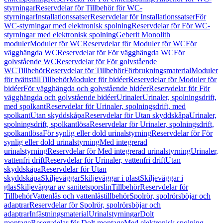
styrningar
Reservdelar för Tillbehör för WC-
styrningar
Installationssatser
Reservdelar för Installationssatser
För
WC-styrningar med elektronisk spolning
Reservdelar för För WC-
styrningar med elektronisk spolning
Geberit Monolith
moduler
Moduler för WC
Reservdelar för Moduler för WC
För
vägghängda WC
Reservdelar för För vägghängda WC
För
golvstående WC
Reservdelar för För golvstående
WC
Tillbehör
Reservdelar för Tillbehör
Förbrukningsmaterial
Moduler
för tvättställ
Tillbehör
Moduler för bidéer
Reservdelar för Moduler för
bidéer
För vägghängda och golvstående bidéer
Reservdelar för För
vägghängda och golvstående bidéer
Urinaler
Urinaler, spolningsdrift,
med spolkant
Reservdelar för Urinaler, spolningsdrift, med
spolkant
Utan skyddskåpa
Reservdelar för Utan skyddskåpa
Urinaler,
spolningsdrift, spolkantlösa
Reservdelar för Urinaler, spolningsdrift,
spolkantlösa
För synlig eller dold urinalstyrning
Reservdelar för För
synlig eller dold urinalstyrning
Med integrerad
urinalstyrning
Reservdelar för Med integrerad urinalstyrning
Urinaler,
vattenfri drift
Reservdelar för Urinaler, vattenfri drift
Utan
skyddskåpa
Reservdelar för Utan
skyddskåpa
Skiljeväggar
Skiljeväggar i plast
Skiljeväggar i
glas
Skiljeväggar av sanitetsporslin
Tillbehör
Reservdelar för
Tillbehör
Vattenlås och vattenlåstillbehör
Spolrör, spolrörsböjar och
adaptrar
Reservdelar för Spolrör, spolrörsböjar och
adaptrar
Infästningsmaterial
Urinalstyrningar
Dolt
montage
Reservdelar för Dolt montage
Med elektronisk spolning,