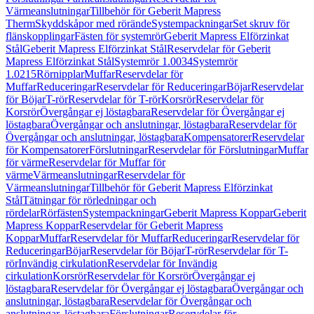
Värmeanslutningar
Tillbehör för Geberit Mapress
Therm
Skyddskåpor med rörände
Systempackningar
Set skruv för
flänskopplingar
Fästen för systemrör
Geberit Mapress Elförzinkat
Stål
Geberit Mapress Elförzinkat Stål
Reservdelar för Geberit
Mapress Elförzinkat Stål
Systemrör 1.0034
Systemrör
1.0215
Rörnipplar
Muffar
Reservdelar för
Muffar
Reduceringar
Reservdelar för Reduceringar
Böjar
Reservdelar
för Böjar
T-rör
Reservdelar för T-rör
Korsrör
Reservdelar för
Korsrör
Övergångar ej löstagbara
Reservdelar för Övergångar ej
löstagbara
Övergångar och anslutningar, löstagbara
Reservdelar för
Övergångar och anslutningar, löstagbara
Kompensatorer
Reservdelar
för Kompensatorer
Förslutningar
Reservdelar för Förslutningar
Muffar
för värme
Reservdelar för Muffar för
värme
Värmeanslutningar
Reservdelar för
Värmeanslutningar
Tillbehör för Geberit Mapress Elförzinkat
Stål
Tätningar för rörledningar och
rördelar
Rörfästen
Systempackningar
Geberit Mapress Koppar
Geberit
Mapress Koppar
Reservdelar för Geberit Mapress
Koppar
Muffar
Reservdelar för Muffar
Reduceringar
Reservdelar för
Reduceringar
Böjar
Reservdelar för Böjar
T-rör
Reservdelar för T-
rör
Invändig cirkulation
Reservdelar för Invändig
cirkulation
Korsrör
Reservdelar för Korsrör
Övergångar ej
löstagbara
Reservdelar för Övergångar ej löstagbara
Övergångar och
anslutningar, löstagbara
Reservdelar för Övergångar och
anslutningar, löstagbara
Förslutningar
Reservdelar för