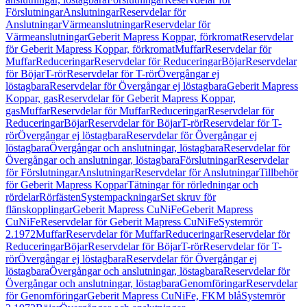
Förslutningar
Anslutningar
Reservdelar för
Anslutningar
Värmeanslutningar
Reservdelar för
Värmeanslutningar
Geberit Mapress Koppar, förkromat
Reservdelar
för Geberit Mapress Koppar, förkromat
Muffar
Reservdelar för
Muffar
Reduceringar
Reservdelar för Reduceringar
Böjar
Reservdelar
för Böjar
T-rör
Reservdelar för T-rör
Övergångar ej
löstagbara
Reservdelar för Övergångar ej löstagbara
Geberit Mapress
Koppar, gas
Reservdelar för Geberit Mapress Koppar,
gas
Muffar
Reservdelar för Muffar
Reduceringar
Reservdelar för
Reduceringar
Böjar
Reservdelar för Böjar
T-rör
Reservdelar för T-
rör
Övergångar ej löstagbara
Reservdelar för Övergångar ej
löstagbara
Övergångar och anslutningar, löstagbara
Reservdelar för
Övergångar och anslutningar, löstagbara
Förslutningar
Reservdelar
för Förslutningar
Anslutningar
Reservdelar för Anslutningar
Tillbehör
för Geberit Mapress Koppar
Tätningar för rörledningar och
rördelar
Rörfästen
Systempackningar
Set skruv för
flänskopplingar
Geberit Mapress CuNiFe
Geberit Mapress
CuNiFe
Reservdelar för Geberit Mapress CuNiFe
Systemrör
2.1972
Muffar
Reservdelar för Muffar
Reduceringar
Reservdelar för
Reduceringar
Böjar
Reservdelar för Böjar
T-rör
Reservdelar för T-
rör
Övergångar ej löstagbara
Reservdelar för Övergångar ej
löstagbara
Övergångar och anslutningar, löstagbara
Reservdelar för
Övergångar och anslutningar, löstagbara
Genomföringar
Reservdelar
för Genomföringar
Geberit Mapress CuNiFe, FKM blå
Systemrör