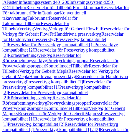
l/s
Fästen
Infästningssystem d40–200
Infästningssystem d250–
315
Tillbehör
Reservdelar för Tillbehör
För takbrunnar
Reservdelar för
För takbrunnar
För infästningar
Konventionell
takavvattning
Takbrunnar
Reservdelar för
Takbrunnar
Tillbehör
Reservdelar för
Tillbehör
Verktyg
Verktyg
Verktyg för Geberit FlowFit
Reservdelar för
Verktyg för Geberit FlowFit
Handdrivna pressverktyg
Reservdelar
för Handdrivna pressverktyg
Pressverktyg kompatibilitet
[1]
Reservdelar för Pressverktyg kompatibilitet [1]
Pressverktyg
kompatibilitet [2]
Reservdelar för Pressverktyg kompatibilitet
[2]
Rörbearbetningsverktyg
Reservdelar för
Rörbearbetningsverktyg
Provtryckningsproppar
Reservdelar för
Provtryckningsproppar
Kontrollmedel
Tillbehör
Reservdelar för
Tillbehör
Verktyg för Geberit Mepla
Reservdelar för Verktyg för
Geberit Mepla
Handdrivna pressverktyg
Reservdelar för Handdrivna
pressverktyg
Pressverktyg kompatibilitet [1]
Reservdelar för
Pressverktyg kompatibilitet [1]
Pressverktyg kompatibilitet
[2]
Reservdelar för Pressverktyg kompatibilitet
[2]
Rörbearbetningsverktyg
Reservdelar för
Rörbearbetningsverktyg
Provtryckningsproppar
Reservdelar för
Provtryckningsproppar
Kontrollmedel
Tillbehör
Verktyg för Geberit
Mapress
Reservdelar för Verktyg för Geberit Mapress
Pressverktyg
kompatibilitet [1]
Reservdelar för Pressverktyg kompatibilitet
[1]
Pressverktyg kompatibilitet [2]
Reservdelar för Pressverktyg
kompatibilitet [2]
Pressverktyg kompatibilitet [1] / [2]
Reservdelar för