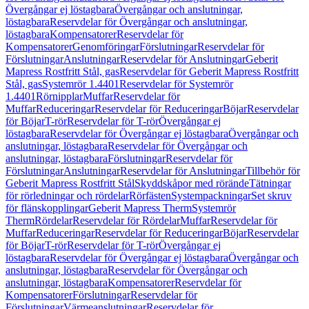
Övergångar ej löstagbara
Övergångar och anslutningar,
löstagbara
Reservdelar för Övergångar och anslutningar,
löstagbara
Kompensatorer
Reservdelar för
Kompensatorer
Genomföringar
Förslutningar
Reservdelar för
Förslutningar
Anslutningar
Reservdelar för Anslutningar
Geberit
Mapress Rostfritt Stål, gas
Reservdelar för Geberit Mapress Rostfritt
Stål, gas
Systemrör 1.4401
Reservdelar för Systemrör
1.4401
Rörnipplar
Muffar
Reservdelar för
Muffar
Reduceringar
Reservdelar för Reduceringar
Böjar
Reservdelar
för Böjar
T-rör
Reservdelar för T-rör
Övergångar ej
löstagbara
Reservdelar för Övergångar ej löstagbara
Övergångar och
anslutningar, löstagbara
Reservdelar för Övergångar och
anslutningar, löstagbara
Förslutningar
Reservdelar för
Förslutningar
Anslutningar
Reservdelar för Anslutningar
Tillbehör för
Geberit Mapress Rostfritt Stål
Skyddskåpor med rörände
Tätningar
för rörledningar och rördelar
Rörfästen
Systempackningar
Set skruv
för flänskopplingar
Geberit Mapress Therm
Systemrör
Therm
Rördelar
Reservdelar för Rördelar
Muffar
Reservdelar för
Muffar
Reduceringar
Reservdelar för Reduceringar
Böjar
Reservdelar
för Böjar
T-rör
Reservdelar för T-rör
Övergångar ej
löstagbara
Reservdelar för Övergångar ej löstagbara
Övergångar och
anslutningar, löstagbara
Reservdelar för Övergångar och
anslutningar, löstagbara
Kompensatorer
Reservdelar för
Kompensatorer
Förslutningar
Reservdelar för
Förslutningar
Värmeanslutningar
Reservdelar för