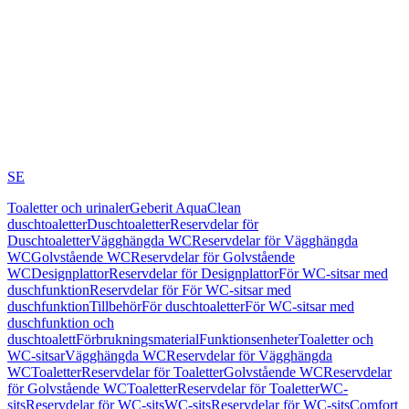
SE
Toaletter och urinaler
Geberit AquaClean
duschtoaletter
Duschtoaletter
Reservdelar för
Duschtoaletter
Vägghängda WC
Reservdelar för Vägghängda
WC
Golvstående WC
Reservdelar för Golvstående
WC
Designplattor
Reservdelar för Designplattor
För WC-sitsar med
duschfunktion
Reservdelar för För WC-sitsar med
duschfunktion
Tillbehör
För duschtoaletter
För WC-sitsar med
duschfunktion och
duschtoalett
Förbrukningsmaterial
Funktionsenheter
Toaletter och
WC-sitsar
Vägghängda WC
Reservdelar för Vägghängda
WC
Toaletter
Reservdelar för Toaletter
Golvstående WC
Reservdelar
för Golvstående WC
Toaletter
Reservdelar för Toaletter
WC-
sits
Reservdelar för WC-sits
WC-sits
Reservdelar för WC-sits
Comfort