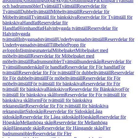
anslutning
Anslutningsböjar
Skydd
Anslutningar
Packningar
Tvättställ
och badrumsmöbler
Tvättställ
Tvättställ
Reservdelar för
Tvättställ
Dubbeltvättställ
Möbeltvättställ
Reservdelar för
Möbeltvättställ
Tvättställ för bänkskiva
Reservdelar för Tvättställ för
bänkskiva
Handfat
Reservdelar för
Handfat
Hörnhandfat
Halvinbyggda tvättställ
Reservdelar för
Halvinbyggda
tvättställ
Inbyggnadstvättställ
Underbyggnadstvättställ
Reservdelar för
Underbyggnadstvättställ
Tillbehör
Propp för
avlopp
Infästningsmaterial
Möbelpaket
Möbelpaket med
möbeltvättställ
Reservdelar för Möbelpaket med
möbeltvättställ
Badrumsmöbler
Tvättställsunderskåp
Reservdelar för
Tvättställsunderskåp
För handfat
Reservdelar för För handfat
För
tvättställ
Reservdelar för För tvättställ
För dubbeltvättställ
Reservdelar
för För dubbeltvättställ
För möbeltvättställ
Reservdelar för För
möbeltvättställ
För tvättställ för bänkskiva
Reservdelar för För
tvättställ för bänkskiva
Bänkskivor
Reservdelar för Bänkskivor
För
tvättställ för bänkskiva skålform
Reservdelar för För tvättställ för
bänkskiva skålform
För tvättställ för bänkskiva
rektangulärt
Reservdelar för För tvättställ för bänkskiva
rektangulärt
Sidoskåp
Reservdelar för Sidoskåp
Låga
sidoskåp
Reservdelar för Låga sidoskåp
Högskåp
Reservdelar för
Högskåp
Mellanhöga skåp
Reservdelar för Mellanhöga
skåp
Hängande skåp
Reservdelar för Hängande skåp
Fler
badrumsmöbler
Reservdelar för Fler