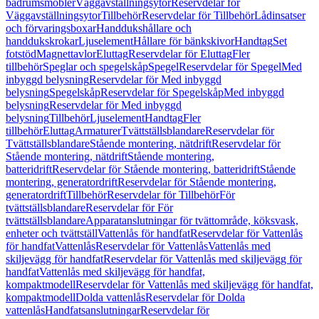
badrumsmöbler
Väggavställningsytor
Reservdelar för
Väggavställningsytor
Tillbehör
Reservdelar för Tillbehör
Lådinsatser
och förvaringsboxar
Handdukshållare och
handdukskrokar
Ljuselement
Hållare för bänkskivor
Handtag
Set
fotstöd
Magnettavlor
Eluttag
Reservdelar för Eluttag
Fler
tillbehör
Speglar och spegelskåp
Spegel
Reservdelar för Spegel
Med
inbyggd belysning
Reservdelar för Med inbyggd
belysning
Spegelskåp
Reservdelar för Spegelskåp
Med inbyggd
belysning
Reservdelar för Med inbyggd
belysning
Tillbehör
Ljuselement
Handtag
Fler
tillbehör
Eluttag
Armaturer
Tvättställsblandare
Reservdelar för
Tvättställsblandare
Stående montering, nätdrift
Reservdelar för
Stående montering, nätdrift
Stående montering,
batteridrift
Reservdelar för Stående montering, batteridrift
Stående
montering, generatordrift
Reservdelar för Stående montering,
generatordrift
Tillbehör
Reservdelar för Tillbehör
För
tvättställsblandare
Reservdelar för För
tvättställsblandare
Apparatanslutningar för tvättområde, köksvask,
enheter och tvättställ
Vattenlås för handfat
Reservdelar för Vattenlås
för handfat
Vattenlås
Reservdelar för Vattenlås
Vattenlås med
skiljevägg för handfat
Reservdelar för Vattenlås med skiljevägg för
handfat
Vattenlås med skiljevägg för handfat,
kompaktmodell
Reservdelar för Vattenlås med skiljevägg för handfat,
kompaktmodell
Dolda vattenlås
Reservdelar för Dolda
vattenlås
Handfatsanslutningar
Reservdelar för