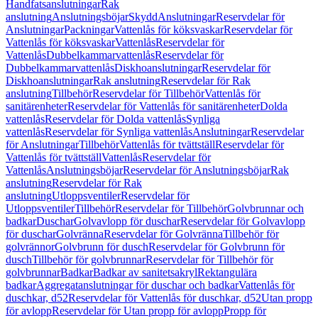
Handfatsanslutningar
Rak
anslutning
Anslutningsböjar
Skydd
Anslutningar
Reservdelar för
Anslutningar
Packningar
Vattenlås för köksvaskar
Reservdelar för
Vattenlås för köksvaskar
Vattenlås
Reservdelar för
Vattenlås
Dubbelkammarvattenlås
Reservdelar för
Dubbelkammarvattenlås
Diskhoanslutningar
Reservdelar för
Diskhoanslutningar
Rak anslutning
Reservdelar för Rak
anslutning
Tillbehör
Reservdelar för Tillbehör
Vattenlås för
sanitärenheter
Reservdelar för Vattenlås för sanitärenheter
Dolda
vattenlås
Reservdelar för Dolda vattenlås
Synliga
vattenlås
Reservdelar för Synliga vattenlås
Anslutningar
Reservdelar
för Anslutningar
Tillbehör
Vattenlås för tvättställ
Reservdelar för
Vattenlås för tvättställ
Vattenlås
Reservdelar för
Vattenlås
Anslutningsböjar
Reservdelar för Anslutningsböjar
Rak
anslutning
Reservdelar för Rak
anslutning
Utloppsventiler
Reservdelar för
Utloppsventiler
Tillbehör
Reservdelar för Tillbehör
Golvbrunnar och
badkar
Duschar
Golvavlopp för duschar
Reservdelar för Golvavlopp
för duschar
Golvränna
Reservdelar för Golvränna
Tillbehör för
golvrännor
Golvbrunn för dusch
Reservdelar för Golvbrunn för
dusch
Tillbehör för golvbrunnar
Reservdelar för Tillbehör för
golvbrunnar
Badkar
Badkar av sanitetsakryl
Rektangulära
badkar
Aggregatanslutningar för duschar och badkar
Vattenlås för
duschkar, d52
Reservdelar för Vattenlås för duschkar, d52
Utan propp
för avlopp
Reservdelar för Utan propp för avlopp
Propp för