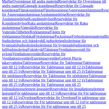
Muffar
Övergångar till andra material
Reservdelar för Övergångar till
andra material
Gängade kopplingar
Reservdelar för Gängade
kopplingar
Flänskopplingar
Flänsbussningar
Aggregatanslutningar
Rese
för Aggregatanslutningar
Anslutningsböjar
Reservdelar för
Anslutningsböjar
Kopplingshylsor
Reservdelar för
Kopplingshylsor
Raka anslutningar
Reservdelar för Raka
anslutningar
Vattenlås
Reservdelar för
Vattenlås
Tillbehör
Rörklammrar
Fästen för
rörklammrar
Stödskal
Förslutningar
Packningar
Förbrukningsmaterial
Br
ljudisolering och fuktskydd
Ljudisolering
Isoleringar för
byggnadsljudisolering
Isoleringar för byggnadsljudisolering och
luftljudsisolering
Fuktskydd
Tätningar
Ventilationsventil för
avlopp
Ventilationsventiler
Reservdelar för
Ventilationsventiler
Energisparventiler
Geberit Pluvia
takavvattning
Takbrunnar
Reservdelar för Takbrunnar
Takbrunnar
upp till 12 l/s
Reservdelar för Takbrunnar upp till 12 l/s
Takbrunnar
upp till 25 l/s
Reservdelar för Takbrunnar upp till 25 l/s
Takbrunnar
för stödrännor
Reservdelar för Takbrunnar för stödrännor
Takbrunnar
upp till 12 l/s
Reservdelar för Takbrunnar upp till 12 l/s
Takbrunnar
upp till 25 l/s
Reservdelar för Takbrunnar upp till 25
l/s
Installationselement ångspärr
Reservdelar för Installationselement
ångspärr
För takbrunnar upp till 12 l/s
Reservdelar för För takbrunnar
upp till 12 l/s
Överlopp
Reservdelar för Överlopp
För takbrunnar upp
till 12 l/s
Reservdelar för För takbrunnar upp till 12 l/s
För takbrunnar
upp till 25 l/s
Reservdelar för För takbrunnar upp till 25