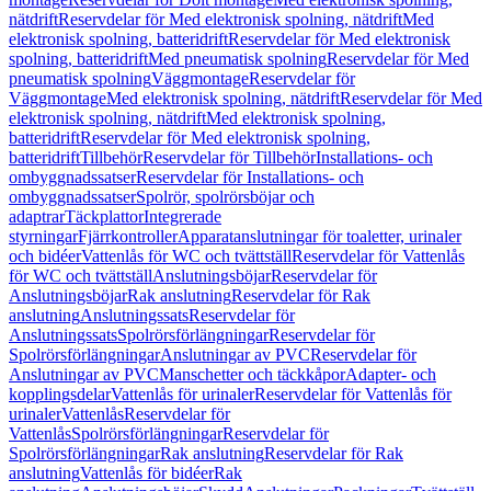
nätdrift
Reservdelar för Med elektronisk spolning, nätdrift
Med
elektronisk spolning, batteridrift
Reservdelar för Med elektronisk
spolning, batteridrift
Med pneumatisk spolning
Reservdelar för Med
pneumatisk spolning
Väggmontage
Reservdelar för
Väggmontage
Med elektronisk spolning, nätdrift
Reservdelar för Med
elektronisk spolning, nätdrift
Med elektronisk spolning,
batteridrift
Reservdelar för Med elektronisk spolning,
batteridrift
Tillbehör
Reservdelar för Tillbehör
Installations- och
ombyggnadssatser
Reservdelar för Installations- och
ombyggnadssatser
Spolrör, spolrörsböjar och
adaptrar
Täckplattor
Integrerade
styrningar
Fjärrkontroller
Apparatanslutningar för toaletter, urinaler
och bidéer
Vattenlås för WC och tvättställ
Reservdelar för Vattenlås
för WC och tvättställ
Anslutningsböjar
Reservdelar för
Anslutningsböjar
Rak anslutning
Reservdelar för Rak
anslutning
Anslutningssats
Reservdelar för
Anslutningssats
Spolrörsförlängningar
Reservdelar för
Spolrörsförlängningar
Anslutningar av PVC
Reservdelar för
Anslutningar av PVC
Manschetter och täckkåpor
Adapter- och
kopplingsdelar
Vattenlås för urinaler
Reservdelar för Vattenlås för
urinaler
Vattenlås
Reservdelar för
Vattenlås
Spolrörsförlängningar
Reservdelar för
Spolrörsförlängningar
Rak anslutning
Reservdelar för Rak
anslutning
Vattenlås för bidéer
Rak