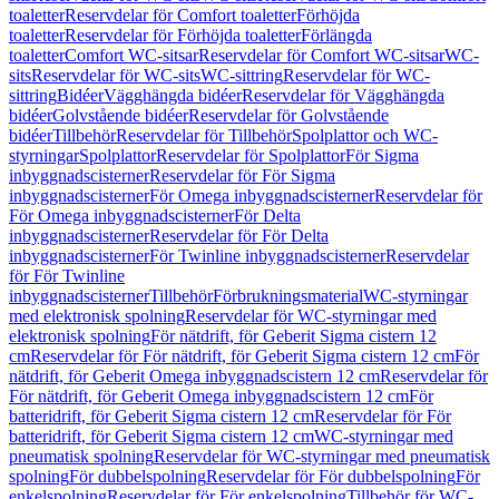
toaletter
Reservdelar för Comfort toaletter
Förhöjda
toaletter
Reservdelar för Förhöjda toaletter
Förlängda
toaletter
Comfort WC-sitsar
Reservdelar för Comfort WC-sitsar
WC-
sits
Reservdelar för WC-sits
WC-sittring
Reservdelar för WC-
sittring
Bidéer
Vägghängda bidéer
Reservdelar för Vägghängda
bidéer
Golvstående bidéer
Reservdelar för Golvstående
bidéer
Tillbehör
Reservdelar för Tillbehör
Spolplattor och WC-
styrningar
Spolplattor
Reservdelar för Spolplattor
För Sigma
inbyggnadscisterner
Reservdelar för För Sigma
inbyggnadscisterner
För Omega inbyggnadscisterner
Reservdelar för
För Omega inbyggnadscisterner
För Delta
inbyggnadscisterner
Reservdelar för För Delta
inbyggnadscisterner
För Twinline inbyggnadscisterner
Reservdelar
för För Twinline
inbyggnadscisterner
Tillbehör
Förbrukningsmaterial
WC-styrningar
med elektronisk spolning
Reservdelar för WC-styrningar med
elektronisk spolning
För nätdrift, för Geberit Sigma cistern 12
cm
Reservdelar för För nätdrift, för Geberit Sigma cistern 12 cm
För
nätdrift, för Geberit Omega inbyggnadscistern 12 cm
Reservdelar för
För nätdrift, för Geberit Omega inbyggnadscistern 12 cm
För
batteridrift, för Geberit Sigma cistern 12 cm
Reservdelar för För
batteridrift, för Geberit Sigma cistern 12 cm
WC-styrningar med
pneumatisk spolning
Reservdelar för WC-styrningar med pneumatisk
spolning
För dubbelspolning
Reservdelar för För dubbelspolning
För
enkelspolning
Reservdelar för För enkelspolning
Tillbehör för WC-