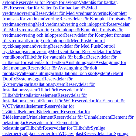
avlopp
Reservdelar för Propp för avlopp
Vattenlås för badkar,
d52
Reservdelar för Vattenlås för badkar, d52
Med
vredmanövrering
Reservdelar för Med vredmanövrering
Komplett
frontsats för vredmanövrering
Reservdelar för Komplett frontsats för
vredmanövrering
Med vredmanövrering och inloppsrör
Reservdelar
för Med vredmanövrering och inloppsrör
Komplett frontsats för
vredmanövrering och inloppsrör
Reservdelar för Komplett frontsats
för vredmanövrering och inloppsrör
Med PushControl
tryckknappsmanövrering
Reservdelar för Med PushControl
tryckknappsmanövrering
Med ventilkonor
Reservdelar för Med
ventilkonor
Tillbehör för vattenlås för badkar
Reservdelar för
Tillbehör för vattenlås för badkar
Anslutningssats
Avstängning för
dolt montage
Reservdelar för Avstängning för dolt
montage
Vattenanslutningar
Installations- och spolsystem
Geberit
Duofix
Systemväggar
Reservdelar för
Systemväggar
Installationssystem
Reservdelar för
Installationssystem
Tillbehör
Reservdelar för
Tillbehör
Installationselement
Reservdelar för
Installationselement
Element för WC
Reservdelar för Element för
WC
Tvättställselement
Reservdelar för
Tvättställselement
Bidéelement
Reservdelar för
Bidéelement
Urinalelement
Reservdelar för Urinalelement
Element för
belastningar
Reservdelar för Element för
belastningar
Tillbehör
Reservdelar för Tillbehör
Synliga
cisterner
Synliga cisterner för WC, av plast
Reservdelar för Synliga