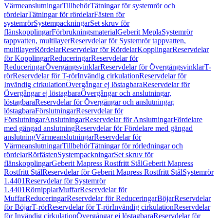
Värmeanslutningar
Tillbehör
Tätningar för systemrör och
rördelar
Tätningar för rördelar
Fästen för
systemrör
Systempackningar
Set skruv för
flänskopplingar
Förbrukningsmaterial
Geberit Mepla
Systemrör
tappvatten, multilayer
Reservdelar för Systemrör tappvatten,
multilayer
Rördelar
Reservdelar för Rördelar
Kopplingar
Reservdelar
för Kopplingar
Reduceringar
Reservdelar för
Reduceringar
Övergångsvinklar
Reservdelar för Övergångsvinklar
T-
rör
Reservdelar för T-rör
Invändig cirkulation
Reservdelar för
Invändig cirkulation
Övergångar ej löstagbara
Reservdelar för
Övergångar ej löstagbara
Övergångar och anslutningar,
löstagbara
Reservdelar för Övergångar och anslutningar,
löstagbara
Förslutningar
Reservdelar för
Förslutningar
Anslutningar
Reservdelar för Anslutningar
Fördelare
med gängad anslutning
Reservdelar för Fördelare med gängad
anslutning
Värmeanslutningar
Reservdelar för
Värmeanslutningar
Tillbehör
Tätningar för rörledningar och
rördelar
Rörfästen
Systempackningar
Set skruv för
flänskopplingar
Geberit Mapress Rostfritt Stål
Geberit Mapress
Rostfritt Stål
Reservdelar för Geberit Mapress Rostfritt Stål
Systemrör
1.4401
Reservdelar för Systemrör
1.4401
Rörnipplar
Muffar
Reservdelar för
Muffar
Reduceringar
Reservdelar för Reduceringar
Böjar
Reservdelar
för Böjar
T-rör
Reservdelar för T-rör
Invändig cirkulation
Reservdelar
för Invändig cirkulation
Övergångar ej löstagbara
Reservdelar för