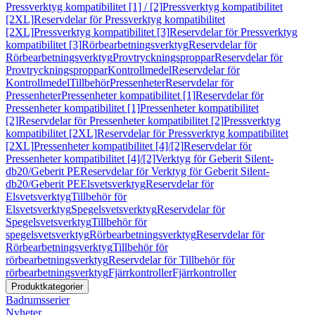
Pressverktyg kompatibilitet [1] / [2]
Pressverktyg kompatibilitet
[2XL]
Reservdelar för Pressverktyg kompatibilitet
[2XL]
Pressverktyg kompatibilitet [3]
Reservdelar för Pressverktyg
kompatibilitet [3]
Rörbearbetningsverktyg
Reservdelar för
Rörbearbetningsverktyg
Provtryckningsproppar
Reservdelar för
Provtryckningsproppar
Kontrollmedel
Reservdelar för
Kontrollmedel
Tillbehör
Pressenheter
Reservdelar för
Pressenheter
Pressenheter kompatibilitet [1]
Reservdelar för
Pressenheter kompatibilitet [1]
Pressenheter kompatibilitet
[2]
Reservdelar för Pressenheter kompatibilitet [2]
Pressverktyg
kompatibilitet [2XL]
Reservdelar för Pressverktyg kompatibilitet
[2XL]
Pressenheter kompatibilitet [4]/[2]
Reservdelar för
Pressenheter kompatibilitet [4]/[2]
Verktyg för Geberit Silent-
db20/Geberit PE
Reservdelar för Verktyg för Geberit Silent-
db20/Geberit PE
Elsvetsverktyg
Reservdelar för
Elsvetsverktyg
Tillbehör för
Elsvetsverktyg
Spegelsvetsverktyg
Reservdelar för
Spegelsvetsverktyg
Tillbehör för
spegelsvetsverktyg
Rörbearbetningsverktyg
Reservdelar för
Rörbearbetningsverktyg
Tillbehör för
rörbearbetningsverktyg
Reservdelar för Tillbehör för
rörbearbetningsverktyg
Fjärrkontroller
Fjärrkontroller
Produktkategorier
Badrumsserier
Nyheter