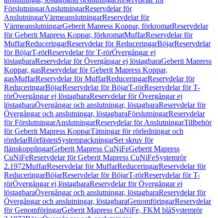
Förslutningar
Anslutningar
Reservdelar för
Anslutningar
Värmeanslutningar
Reservdelar för
Värmeanslutningar
Geberit Mapress Koppar, förkromat
Reservdelar
för Geberit Mapress Koppar, förkromat
Muffar
Reservdelar för
Muffar
Reduceringar
Reservdelar för Reduceringar
Böjar
Reservdelar
för Böjar
T-rör
Reservdelar för T-rör
Övergångar ej
löstagbara
Reservdelar för Övergångar ej löstagbara
Geberit Mapress
Koppar, gas
Reservdelar för Geberit Mapress Koppar,
gas
Muffar
Reservdelar för Muffar
Reduceringar
Reservdelar för
Reduceringar
Böjar
Reservdelar för Böjar
T-rör
Reservdelar för T-
rör
Övergångar ej löstagbara
Reservdelar för Övergångar ej
löstagbara
Övergångar och anslutningar, löstagbara
Reservdelar för
Övergångar och anslutningar, löstagbara
Förslutningar
Reservdelar
för Förslutningar
Anslutningar
Reservdelar för Anslutningar
Tillbehör
för Geberit Mapress Koppar
Tätningar för rörledningar och
rördelar
Rörfästen
Systempackningar
Set skruv för
flänskopplingar
Geberit Mapress CuNiFe
Geberit Mapress
CuNiFe
Reservdelar för Geberit Mapress CuNiFe
Systemrör
2.1972
Muffar
Reservdelar för Muffar
Reduceringar
Reservdelar för
Reduceringar
Böjar
Reservdelar för Böjar
T-rör
Reservdelar för T-
rör
Övergångar ej löstagbara
Reservdelar för Övergångar ej
löstagbara
Övergångar och anslutningar, löstagbara
Reservdelar för
Övergångar och anslutningar, löstagbara
Genomföringar
Reservdelar
för Genomföringar
Geberit Mapress CuNiFe, FKM blå
Systemrör