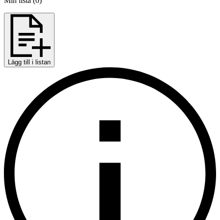
Min lista
(
0
)
Lägg till i listan