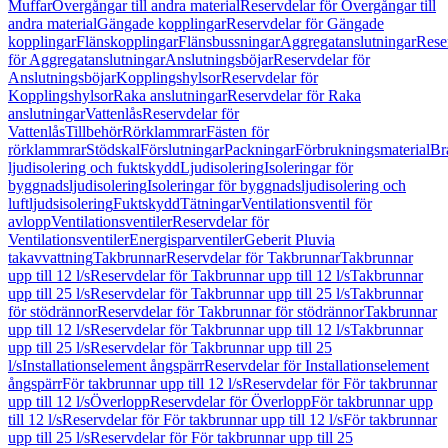
Muffar
Övergångar till andra material
Reservdelar för Övergångar till
andra material
Gängade kopplingar
Reservdelar för Gängade
kopplingar
Flänskopplingar
Flänsbussningar
Aggregatanslutningar
Rese
för Aggregatanslutningar
Anslutningsböjar
Reservdelar för
Anslutningsböjar
Kopplingshylsor
Reservdelar för
Kopplingshylsor
Raka anslutningar
Reservdelar för Raka
anslutningar
Vattenlås
Reservdelar för
Vattenlås
Tillbehör
Rörklammrar
Fästen för
rörklammrar
Stödskal
Förslutningar
Packningar
Förbrukningsmaterial
Br
ljudisolering och fuktskydd
Ljudisolering
Isoleringar för
byggnadsljudisolering
Isoleringar för byggnadsljudisolering och
luftljudsisolering
Fuktskydd
Tätningar
Ventilationsventil för
avlopp
Ventilationsventiler
Reservdelar för
Ventilationsventiler
Energisparventiler
Geberit Pluvia
takavvattning
Takbrunnar
Reservdelar för Takbrunnar
Takbrunnar
upp till 12 l/s
Reservdelar för Takbrunnar upp till 12 l/s
Takbrunnar
upp till 25 l/s
Reservdelar för Takbrunnar upp till 25 l/s
Takbrunnar
för stödrännor
Reservdelar för Takbrunnar för stödrännor
Takbrunnar
upp till 12 l/s
Reservdelar för Takbrunnar upp till 12 l/s
Takbrunnar
upp till 25 l/s
Reservdelar för Takbrunnar upp till 25
l/s
Installationselement ångspärr
Reservdelar för Installationselement
ångspärr
För takbrunnar upp till 12 l/s
Reservdelar för För takbrunnar
upp till 12 l/s
Överlopp
Reservdelar för Överlopp
För takbrunnar upp
till 12 l/s
Reservdelar för För takbrunnar upp till 12 l/s
För takbrunnar
upp till 25 l/s
Reservdelar för För takbrunnar upp till 25