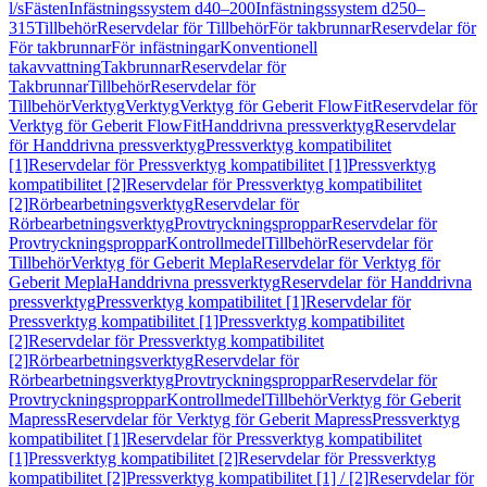
l/s
Fästen
Infästningssystem d40–200
Infästningssystem d250–
315
Tillbehör
Reservdelar för Tillbehör
För takbrunnar
Reservdelar för
För takbrunnar
För infästningar
Konventionell
takavvattning
Takbrunnar
Reservdelar för
Takbrunnar
Tillbehör
Reservdelar för
Tillbehör
Verktyg
Verktyg
Verktyg för Geberit FlowFit
Reservdelar för
Verktyg för Geberit FlowFit
Handdrivna pressverktyg
Reservdelar
för Handdrivna pressverktyg
Pressverktyg kompatibilitet
[1]
Reservdelar för Pressverktyg kompatibilitet [1]
Pressverktyg
kompatibilitet [2]
Reservdelar för Pressverktyg kompatibilitet
[2]
Rörbearbetningsverktyg
Reservdelar för
Rörbearbetningsverktyg
Provtryckningsproppar
Reservdelar för
Provtryckningsproppar
Kontrollmedel
Tillbehör
Reservdelar för
Tillbehör
Verktyg för Geberit Mepla
Reservdelar för Verktyg för
Geberit Mepla
Handdrivna pressverktyg
Reservdelar för Handdrivna
pressverktyg
Pressverktyg kompatibilitet [1]
Reservdelar för
Pressverktyg kompatibilitet [1]
Pressverktyg kompatibilitet
[2]
Reservdelar för Pressverktyg kompatibilitet
[2]
Rörbearbetningsverktyg
Reservdelar för
Rörbearbetningsverktyg
Provtryckningsproppar
Reservdelar för
Provtryckningsproppar
Kontrollmedel
Tillbehör
Verktyg för Geberit
Mapress
Reservdelar för Verktyg för Geberit Mapress
Pressverktyg
kompatibilitet [1]
Reservdelar för Pressverktyg kompatibilitet
[1]
Pressverktyg kompatibilitet [2]
Reservdelar för Pressverktyg
kompatibilitet [2]
Pressverktyg kompatibilitet [1] / [2]
Reservdelar för