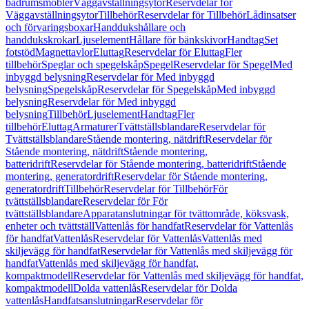
badrumsmöbler
Väggavställningsytor
Reservdelar för
Väggavställningsytor
Tillbehör
Reservdelar för Tillbehör
Lådinsatser
och förvaringsboxar
Handdukshållare och
handdukskrokar
Ljuselement
Hållare för bänkskivor
Handtag
Set
fotstöd
Magnettavlor
Eluttag
Reservdelar för Eluttag
Fler
tillbehör
Speglar och spegelskåp
Spegel
Reservdelar för Spegel
Med
inbyggd belysning
Reservdelar för Med inbyggd
belysning
Spegelskåp
Reservdelar för Spegelskåp
Med inbyggd
belysning
Reservdelar för Med inbyggd
belysning
Tillbehör
Ljuselement
Handtag
Fler
tillbehör
Eluttag
Armaturer
Tvättställsblandare
Reservdelar för
Tvättställsblandare
Stående montering, nätdrift
Reservdelar för
Stående montering, nätdrift
Stående montering,
batteridrift
Reservdelar för Stående montering, batteridrift
Stående
montering, generatordrift
Reservdelar för Stående montering,
generatordrift
Tillbehör
Reservdelar för Tillbehör
För
tvättställsblandare
Reservdelar för För
tvättställsblandare
Apparatanslutningar för tvättområde, köksvask,
enheter och tvättställ
Vattenlås för handfat
Reservdelar för Vattenlås
för handfat
Vattenlås
Reservdelar för Vattenlås
Vattenlås med
skiljevägg för handfat
Reservdelar för Vattenlås med skiljevägg för
handfat
Vattenlås med skiljevägg för handfat,
kompaktmodell
Reservdelar för Vattenlås med skiljevägg för handfat,
kompaktmodell
Dolda vattenlås
Reservdelar för Dolda
vattenlås
Handfatsanslutningar
Reservdelar för