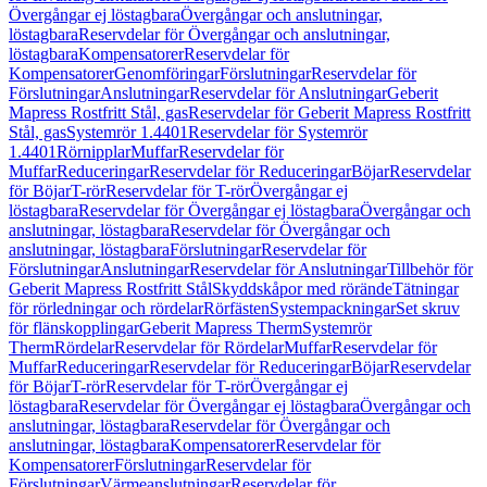
Övergångar ej löstagbara
Övergångar och anslutningar,
löstagbara
Reservdelar för Övergångar och anslutningar,
löstagbara
Kompensatorer
Reservdelar för
Kompensatorer
Genomföringar
Förslutningar
Reservdelar för
Förslutningar
Anslutningar
Reservdelar för Anslutningar
Geberit
Mapress Rostfritt Stål, gas
Reservdelar för Geberit Mapress Rostfritt
Stål, gas
Systemrör 1.4401
Reservdelar för Systemrör
1.4401
Rörnipplar
Muffar
Reservdelar för
Muffar
Reduceringar
Reservdelar för Reduceringar
Böjar
Reservdelar
för Böjar
T-rör
Reservdelar för T-rör
Övergångar ej
löstagbara
Reservdelar för Övergångar ej löstagbara
Övergångar och
anslutningar, löstagbara
Reservdelar för Övergångar och
anslutningar, löstagbara
Förslutningar
Reservdelar för
Förslutningar
Anslutningar
Reservdelar för Anslutningar
Tillbehör för
Geberit Mapress Rostfritt Stål
Skyddskåpor med rörände
Tätningar
för rörledningar och rördelar
Rörfästen
Systempackningar
Set skruv
för flänskopplingar
Geberit Mapress Therm
Systemrör
Therm
Rördelar
Reservdelar för Rördelar
Muffar
Reservdelar för
Muffar
Reduceringar
Reservdelar för Reduceringar
Böjar
Reservdelar
för Böjar
T-rör
Reservdelar för T-rör
Övergångar ej
löstagbara
Reservdelar för Övergångar ej löstagbara
Övergångar och
anslutningar, löstagbara
Reservdelar för Övergångar och
anslutningar, löstagbara
Kompensatorer
Reservdelar för
Kompensatorer
Förslutningar
Reservdelar för
Förslutningar
Värmeanslutningar
Reservdelar för