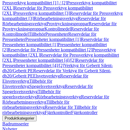
Pressverktyg kompatibilitet [1] / [2]
Pressverktyg kompatibilitet
[2XL]
Reservdelar för Pressverktyg kompatibilitet
[2XL]
Pressverktyg kompatibilitet [3]
Reservdelar för Pressverktyg
kompatibilitet [3]
Rörbearbetningsverktyg
Reservdelar för
Rörbearbetningsverktyg
Provtryckningsproppar
Reservdelar för
Provtryckningsproppar
Kontrollmedel
Reservdelar för
Kontrollmedel
Tillbehör
Pressenheter
Reservdelar för
Pressenheter
Pressenheter kompatibilitet [1]
Reservdelar för
Pressenheter kompatibilitet [1]
Pressenheter kompatibilitet
[2]
Reservdelar för Pressenheter kompatibilitet [2]
Pressverktyg
kompatibilitet [2XL]
Reservdelar för Pressverktyg kompatibilitet
[2XL]
Pressenheter kompatibilitet [4]/[2]
Reservdelar för
Pressenheter kompatibilitet [4]/[2]
Verktyg för Geberit Silent-
db20/Geberit PE
Reservdelar för Verktyg för Geberit Silent-
db20/Geberit PE
Elsvetsverktyg
Reservdelar för
Elsvetsverktyg
Tillbehör för
Elsvetsverktyg
Spegelsvetsverktyg
Reservdelar för
Spegelsvetsverktyg
Tillbehör för
spegelsvetsverktyg
Rörbearbetningsverktyg
Reservdelar för
Rörbearbetningsverktyg
Tillbehör för
rörbearbetningsverktyg
Reservdelar för Tillbehör för
rörbearbetningsverktyg
Fjärrkontroller
Fjärrkontroller
Produktkategorier
Badrumsserier
Nyheter