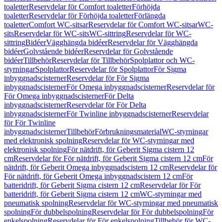
toaletter
Reservdelar för Comfort toaletter
Förhöjda
toaletter
Reservdelar för Förhöjda toaletter
Förlängda
toaletter
Comfort WC-sitsar
Reservdelar för Comfort WC-sitsar
WC-
sits
Reservdelar för WC-sits
WC-sittring
Reservdelar för WC-
sittring
Bidéer
Vägghängda bidéer
Reservdelar för Vägghängda
bidéer
Golvstående bidéer
Reservdelar för Golvstående
bidéer
Tillbehör
Reservdelar för Tillbehör
Spolplattor och WC-
styrningar
Spolplattor
Reservdelar för Spolplattor
För Sigma
inbyggnadscisterner
Reservdelar för För Sigma
inbyggnadscisterner
För Omega inbyggnadscisterner
Reservdelar för
För Omega inbyggnadscisterner
För Delta
inbyggnadscisterner
Reservdelar för För Delta
inbyggnadscisterner
För Twinline inbyggnadscisterner
Reservdelar
för För Twinline
inbyggnadscisterner
Tillbehör
Förbrukningsmaterial
WC-styrningar
med elektronisk spolning
Reservdelar för WC-styrningar med
elektronisk spolning
För nätdrift, för Geberit Sigma cistern 12
cm
Reservdelar för För nätdrift, för Geberit Sigma cistern 12 cm
För
nätdrift, för Geberit Omega inbyggnadscistern 12 cm
Reservdelar för
För nätdrift, för Geberit Omega inbyggnadscistern 12 cm
För
batteridrift, för Geberit Sigma cistern 12 cm
Reservdelar för För
batteridrift, för Geberit Sigma cistern 12 cm
WC-styrningar med
pneumatisk spolning
Reservdelar för WC-styrningar med pneumatisk
spolning
För dubbelspolning
Reservdelar för För dubbelspolning
För
enkelspolning
Reservdelar för För enkelspolning
Tillbehör för WC-