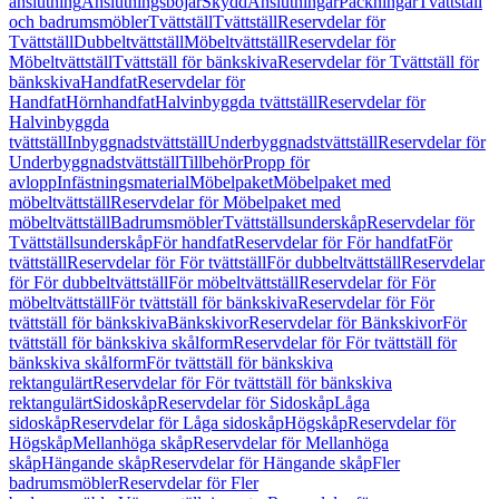
anslutning
Anslutningsböjar
Skydd
Anslutningar
Packningar
Tvättställ
och badrumsmöbler
Tvättställ
Tvättställ
Reservdelar för
Tvättställ
Dubbeltvättställ
Möbeltvättställ
Reservdelar för
Möbeltvättställ
Tvättställ för bänkskiva
Reservdelar för Tvättställ för
bänkskiva
Handfat
Reservdelar för
Handfat
Hörnhandfat
Halvinbyggda tvättställ
Reservdelar för
Halvinbyggda
tvättställ
Inbyggnadstvättställ
Underbyggnadstvättställ
Reservdelar för
Underbyggnadstvättställ
Tillbehör
Propp för
avlopp
Infästningsmaterial
Möbelpaket
Möbelpaket med
möbeltvättställ
Reservdelar för Möbelpaket med
möbeltvättställ
Badrumsmöbler
Tvättställsunderskåp
Reservdelar för
Tvättställsunderskåp
För handfat
Reservdelar för För handfat
För
tvättställ
Reservdelar för För tvättställ
För dubbeltvättställ
Reservdelar
för För dubbeltvättställ
För möbeltvättställ
Reservdelar för För
möbeltvättställ
För tvättställ för bänkskiva
Reservdelar för För
tvättställ för bänkskiva
Bänkskivor
Reservdelar för Bänkskivor
För
tvättställ för bänkskiva skålform
Reservdelar för För tvättställ för
bänkskiva skålform
För tvättställ för bänkskiva
rektangulärt
Reservdelar för För tvättställ för bänkskiva
rektangulärt
Sidoskåp
Reservdelar för Sidoskåp
Låga
sidoskåp
Reservdelar för Låga sidoskåp
Högskåp
Reservdelar för
Högskåp
Mellanhöga skåp
Reservdelar för Mellanhöga
skåp
Hängande skåp
Reservdelar för Hängande skåp
Fler
badrumsmöbler
Reservdelar för Fler