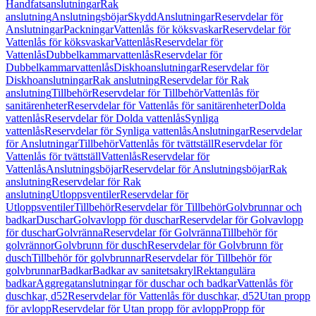
Handfatsanslutningar
Rak
anslutning
Anslutningsböjar
Skydd
Anslutningar
Reservdelar för
Anslutningar
Packningar
Vattenlås för köksvaskar
Reservdelar för
Vattenlås för köksvaskar
Vattenlås
Reservdelar för
Vattenlås
Dubbelkammarvattenlås
Reservdelar för
Dubbelkammarvattenlås
Diskhoanslutningar
Reservdelar för
Diskhoanslutningar
Rak anslutning
Reservdelar för Rak
anslutning
Tillbehör
Reservdelar för Tillbehör
Vattenlås för
sanitärenheter
Reservdelar för Vattenlås för sanitärenheter
Dolda
vattenlås
Reservdelar för Dolda vattenlås
Synliga
vattenlås
Reservdelar för Synliga vattenlås
Anslutningar
Reservdelar
för Anslutningar
Tillbehör
Vattenlås för tvättställ
Reservdelar för
Vattenlås för tvättställ
Vattenlås
Reservdelar för
Vattenlås
Anslutningsböjar
Reservdelar för Anslutningsböjar
Rak
anslutning
Reservdelar för Rak
anslutning
Utloppsventiler
Reservdelar för
Utloppsventiler
Tillbehör
Reservdelar för Tillbehör
Golvbrunnar och
badkar
Duschar
Golvavlopp för duschar
Reservdelar för Golvavlopp
för duschar
Golvränna
Reservdelar för Golvränna
Tillbehör för
golvrännor
Golvbrunn för dusch
Reservdelar för Golvbrunn för
dusch
Tillbehör för golvbrunnar
Reservdelar för Tillbehör för
golvbrunnar
Badkar
Badkar av sanitetsakryl
Rektangulära
badkar
Aggregatanslutningar för duschar och badkar
Vattenlås för
duschkar, d52
Reservdelar för Vattenlås för duschkar, d52
Utan propp
för avlopp
Reservdelar för Utan propp för avlopp
Propp för