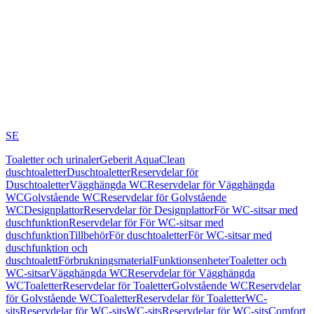
SE
Toaletter och urinaler
Geberit AquaClean
duschtoaletter
Duschtoaletter
Reservdelar för
Duschtoaletter
Vägghängda WC
Reservdelar för Vägghängda
WC
Golvstående WC
Reservdelar för Golvstående
WC
Designplattor
Reservdelar för Designplattor
För WC-sitsar med
duschfunktion
Reservdelar för För WC-sitsar med
duschfunktion
Tillbehör
För duschtoaletter
För WC-sitsar med
duschfunktion och
duschtoalett
Förbrukningsmaterial
Funktionsenheter
Toaletter och
WC-sitsar
Vägghängda WC
Reservdelar för Vägghängda
WC
Toaletter
Reservdelar för Toaletter
Golvstående WC
Reservdelar
för Golvstående WC
Toaletter
Reservdelar för Toaletter
WC-
sits
Reservdelar för WC-sits
WC-sits
Reservdelar för WC-sits
Comfort