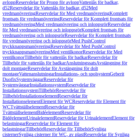
avlopp
Reservdelar för Propp för avlopp
Vattenlås för badkar,
d52
Reservdelar för Vattenlås för badkar, d52
Med
vredmanövrering
Reservdelar för Med vredmanövrering
Komplett
frontsats för vredmanövrering
Reservdelar för Komplett frontsats för
vredmanövrering
Med vredmanövrering och inloppsrör
Reservdelar
för Med vredmanövrering och inloppsrör
Komplett frontsats för
vredmanövrering och inloppsrör
Reservdelar för Komplett frontsats
för vredmanövrering och inloppsrör
Med PushControl
tryckknappsmanövrering
Reservdelar för Med PushControl
tryckknappsmanövrering
Med ventilkonor
Reservdelar för Med
ventilkonor
Tillbehör för vattenlås för badkar
Reservdelar för
Tillbehör för vattenlås för badkar
Anslutningssats
Avstängning för
dolt montage
Reservdelar för Avstängning för dolt
montage
Vattenanslutningar
Installations- och spolsystem
Geberit
Duofix
Systemväggar
Reservdelar för
Systemväggar
Installationssystem
Reservdelar för
Installationssystem
Tillbehör
Reservdelar för
Tillbehör
Installationselement
Reservdelar för
Installationselement
Element för WC
Reservdelar för Element för
WC
Tvättställselement
Reservdelar för
Tvättställselement
Bidéelement
Reservdelar för
Bidéelement
Urinalelement
Reservdelar för Urinalelement
Element för
belastningar
Reservdelar för Element för
belastningar
Tillbehör
Reservdelar för Tillbehör
Synliga
cisterner
Synliga cisterner för WC, av plast
Reservdelar för Synliga