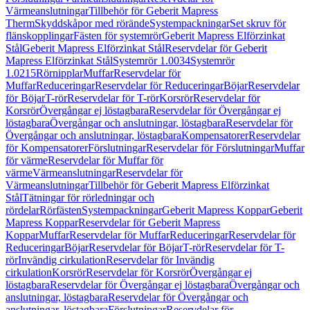
Värmeanslutningar
Tillbehör för Geberit Mapress
Therm
Skyddskåpor med rörände
Systempackningar
Set skruv för
flänskopplingar
Fästen för systemrör
Geberit Mapress Elförzinkat
Stål
Geberit Mapress Elförzinkat Stål
Reservdelar för Geberit
Mapress Elförzinkat Stål
Systemrör 1.0034
Systemrör
1.0215
Rörnipplar
Muffar
Reservdelar för
Muffar
Reduceringar
Reservdelar för Reduceringar
Böjar
Reservdelar
för Böjar
T-rör
Reservdelar för T-rör
Korsrör
Reservdelar för
Korsrör
Övergångar ej löstagbara
Reservdelar för Övergångar ej
löstagbara
Övergångar och anslutningar, löstagbara
Reservdelar för
Övergångar och anslutningar, löstagbara
Kompensatorer
Reservdelar
för Kompensatorer
Förslutningar
Reservdelar för Förslutningar
Muffar
för värme
Reservdelar för Muffar för
värme
Värmeanslutningar
Reservdelar för
Värmeanslutningar
Tillbehör för Geberit Mapress Elförzinkat
Stål
Tätningar för rörledningar och
rördelar
Rörfästen
Systempackningar
Geberit Mapress Koppar
Geberit
Mapress Koppar
Reservdelar för Geberit Mapress
Koppar
Muffar
Reservdelar för Muffar
Reduceringar
Reservdelar för
Reduceringar
Böjar
Reservdelar för Böjar
T-rör
Reservdelar för T-
rör
Invändig cirkulation
Reservdelar för Invändig
cirkulation
Korsrör
Reservdelar för Korsrör
Övergångar ej
löstagbara
Reservdelar för Övergångar ej löstagbara
Övergångar och
anslutningar, löstagbara
Reservdelar för Övergångar och
anslutningar, löstagbara
Förslutningar
Reservdelar för