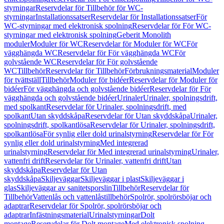
styrningar
Reservdelar för Tillbehör för WC-
styrningar
Installationssatser
Reservdelar för Installationssatser
För
WC-styrningar med elektronisk spolning
Reservdelar för För WC-
styrningar med elektronisk spolning
Geberit Monolith
moduler
Moduler för WC
Reservdelar för Moduler för WC
För
vägghängda WC
Reservdelar för För vägghängda WC
För
golvstående WC
Reservdelar för För golvstående
WC
Tillbehör
Reservdelar för Tillbehör
Förbrukningsmaterial
Moduler
för tvättställ
Tillbehör
Moduler för bidéer
Reservdelar för Moduler för
bidéer
För vägghängda och golvstående bidéer
Reservdelar för För
vägghängda och golvstående bidéer
Urinaler
Urinaler, spolningsdrift,
med spolkant
Reservdelar för Urinaler, spolningsdrift, med
spolkant
Utan skyddskåpa
Reservdelar för Utan skyddskåpa
Urinaler,
spolningsdrift, spolkantlösa
Reservdelar för Urinaler, spolningsdrift,
spolkantlösa
För synlig eller dold urinalstyrning
Reservdelar för För
synlig eller dold urinalstyrning
Med integrerad
urinalstyrning
Reservdelar för Med integrerad urinalstyrning
Urinaler,
vattenfri drift
Reservdelar för Urinaler, vattenfri drift
Utan
skyddskåpa
Reservdelar för Utan
skyddskåpa
Skiljeväggar
Skiljeväggar i plast
Skiljeväggar i
glas
Skiljeväggar av sanitetsporslin
Tillbehör
Reservdelar för
Tillbehör
Vattenlås och vattenlåstillbehör
Spolrör, spolrörsböjar och
adaptrar
Reservdelar för Spolrör, spolrörsböjar och
adaptrar
Infästningsmaterial
Urinalstyrningar
Dolt
montage
Reservdelar för Dolt montage
Med elektronisk spolning,