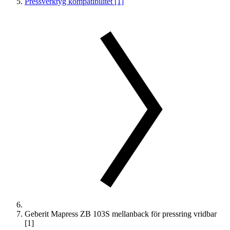
Pressverktyg kompatibilitet [1]
Geberit Mapress ZB 103S mellanback för pressring vridbar
[1]