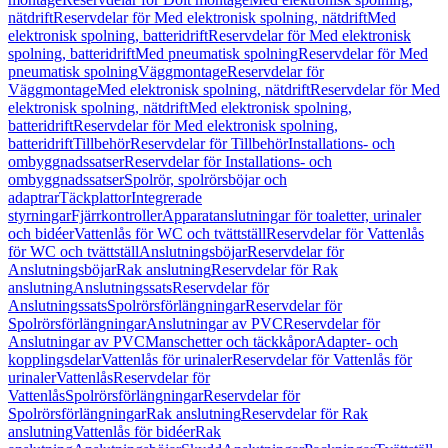
nätdrift
Reservdelar för Med elektronisk spolning, nätdrift
Med
elektronisk spolning, batteridrift
Reservdelar för Med elektronisk
spolning, batteridrift
Med pneumatisk spolning
Reservdelar för Med
pneumatisk spolning
Väggmontage
Reservdelar för
Väggmontage
Med elektronisk spolning, nätdrift
Reservdelar för Med
elektronisk spolning, nätdrift
Med elektronisk spolning,
batteridrift
Reservdelar för Med elektronisk spolning,
batteridrift
Tillbehör
Reservdelar för Tillbehör
Installations- och
ombyggnadssatser
Reservdelar för Installations- och
ombyggnadssatser
Spolrör, spolrörsböjar och
adaptrar
Täckplattor
Integrerade
styrningar
Fjärrkontroller
Apparatanslutningar för toaletter, urinaler
och bidéer
Vattenlås för WC och tvättställ
Reservdelar för Vattenlås
för WC och tvättställ
Anslutningsböjar
Reservdelar för
Anslutningsböjar
Rak anslutning
Reservdelar för Rak
anslutning
Anslutningssats
Reservdelar för
Anslutningssats
Spolrörsförlängningar
Reservdelar för
Spolrörsförlängningar
Anslutningar av PVC
Reservdelar för
Anslutningar av PVC
Manschetter och täckkåpor
Adapter- och
kopplingsdelar
Vattenlås för urinaler
Reservdelar för Vattenlås för
urinaler
Vattenlås
Reservdelar för
Vattenlås
Spolrörsförlängningar
Reservdelar för
Spolrörsförlängningar
Rak anslutning
Reservdelar för Rak
anslutning
Vattenlås för bidéer
Rak