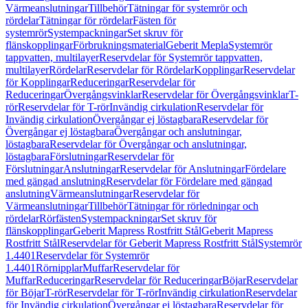
Värmeanslutningar
Tillbehör
Tätningar för systemrör och
rördelar
Tätningar för rördelar
Fästen för
systemrör
Systempackningar
Set skruv för
flänskopplingar
Förbrukningsmaterial
Geberit Mepla
Systemrör
tappvatten, multilayer
Reservdelar för Systemrör tappvatten,
multilayer
Rördelar
Reservdelar för Rördelar
Kopplingar
Reservdelar
för Kopplingar
Reduceringar
Reservdelar för
Reduceringar
Övergångsvinklar
Reservdelar för Övergångsvinklar
T-
rör
Reservdelar för T-rör
Invändig cirkulation
Reservdelar för
Invändig cirkulation
Övergångar ej löstagbara
Reservdelar för
Övergångar ej löstagbara
Övergångar och anslutningar,
löstagbara
Reservdelar för Övergångar och anslutningar,
löstagbara
Förslutningar
Reservdelar för
Förslutningar
Anslutningar
Reservdelar för Anslutningar
Fördelare
med gängad anslutning
Reservdelar för Fördelare med gängad
anslutning
Värmeanslutningar
Reservdelar för
Värmeanslutningar
Tillbehör
Tätningar för rörledningar och
rördelar
Rörfästen
Systempackningar
Set skruv för
flänskopplingar
Geberit Mapress Rostfritt Stål
Geberit Mapress
Rostfritt Stål
Reservdelar för Geberit Mapress Rostfritt Stål
Systemrör
1.4401
Reservdelar för Systemrör
1.4401
Rörnipplar
Muffar
Reservdelar för
Muffar
Reduceringar
Reservdelar för Reduceringar
Böjar
Reservdelar
för Böjar
T-rör
Reservdelar för T-rör
Invändig cirkulation
Reservdelar
för Invändig cirkulation
Övergångar ej löstagbara
Reservdelar för