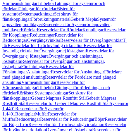
Värmeanslutningar
Tillbehör
Tätningar för systemrör och
rördelar
Tätningar för rördelar
Fästen för
systemrör
Systempackningar
Set skruv för
flänskopplingar
Förbrukningsmaterial
Geberit Mepla
Systemrör
tappvatten, multilayer
Reservdelar för Systemrör tappvatten,
multilayer
Rördelar
Reservdelar för Rördelar
Kopplingar
Reservdelar
för Kopplingar
Reduceringar
Reservdelar för
Reduceringar
Övergångsvinklar
Reservdelar för Övergångsvinklar
T-
rör
Reservdelar för T-rör
Invändig cirkulation
Reservdelar för
Invändig cirkulation
Övergångar ej löstagbara
Reservdelar för
Övergångar ej löstagbara
Övergångar och anslutningar,
löstagbara
Reservdelar för Övergångar och anslutningar,
löstagbara
Förslutningar
Reservdelar för
Förslutningar
Anslutningar
Reservdelar för Anslutningar
Fördelare
med gängad anslutning
Reservdelar för Fördelare med gängad
anslutning
Värmeanslutningar
Reservdelar för
Värmeanslutningar
Tillbehör
Tätningar för rörledningar och
rördelar
Rörfästen
Systempackningar
Set skruv för
flänskopplingar
Geberit Mapress Rostfritt Stål
Geberit Mapress
Rostfritt Stål
Reservdelar för Geberit Mapress Rostfritt Stål
Systemrör
1.4401
Reservdelar för Systemrör
1.4401
Rörnipplar
Muffar
Reservdelar för
Muffar
Reduceringar
Reservdelar för Reduceringar
Böjar
Reservdelar
för Böjar
T-rör
Reservdelar för T-rör
Invändig cirkulation
Reservdelar
för Invändig cirkulation
Övergångar ej löstagbara
Reservdelar för