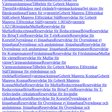
Värmeanslutningar
Tillbehör för Geberit Mapress
Therm
Skyddskåpor med rörände
Systempackningar
Set skruv för
flänskopplingar
Fästen för systemrör
Geberit Mapress Elförzinkat
Stål
Geberit Mapress Elförzinkat Stål
Reservdelar för Geberit
Mapress Elförzinkat Stål
Systemrör 1.0034
Systemrör
1.0215
Rörnipplar
Muffar
Reservdelar för
Muffar
Reduceringar
Reservdelar för Reduceringar
Böjar
Reservdelar
för Böjar
T-rör
Reservdelar för T-rör
Korsrör
Reservdelar för
Korsrör
Övergångar ej löstagbara
Reservdelar för Övergångar ej
löstagbara
Övergångar och anslutningar, löstagbara
Reservdelar för
Övergångar och anslutningar, löstagbara
Kompensatorer
Reservdelar
för Kompensatorer
Förslutningar
Reservdelar för Förslutningar
Muffar
för värme
Reservdelar för Muffar för
värme
Värmeanslutningar
Reservdelar för
Värmeanslutningar
Tillbehör för Geberit Mapress Elförzinkat
Stål
Tätningar för rörledningar och
rördelar
Rörfästen
Systempackningar
Geberit Mapress Koppar
Geberit
Mapress Koppar
Reservdelar för Geberit Mapress
Koppar
Muffar
Reservdelar för Muffar
Reduceringar
Reservdelar för
Reduceringar
Böjar
Reservdelar för Böjar
T-rör
Reservdelar för T-
rör
Invändig cirkulation
Reservdelar för Invändig
cirkulation
Korsrör
Reservdelar för Korsrör
Övergångar ej
löstagbara
Reservdelar för Övergångar ej löstagbara
Övergångar och
anslutningar, löstagbara
Reservdelar för Övergångar och
anslutningar, löstagbara
Förslutningar
Reservdelar för