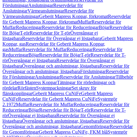
Förslutningar
Anslutningar
Reservdelar för
Anslutningar
Värmeanslutningar
Reservdelar för
Värmeanslutningar
Geberit Mapress Koppar, förkromat
Reservdelar
för Geberit Mapress Koppar, förkromat
Muffar
Reservdelar för
Muffar
Reduceringar
Reservdelar för Reduceringar
Böjar
Reservdelar
för Böjar
T-rör
Reservdelar för T-rör
Övergångar ej
löstagbara
Reservdelar för Övergångar ej löstagbara
Geberit Mapress
Koppar, gas
Reservdelar för Geberit Mapress Koppar,
gas
Muffar
Reservdelar för Muffar
Reduceringar
Reservdelar för
Reduceringar
Böjar
Reservdelar för Böjar
T-rör
Reservdelar för T-
rör
Övergångar ej löstagbara
Reservdelar för Övergångar ej
löstagbara
Övergångar och anslutningar, löstagbara
Reservdelar för
Övergångar och anslutningar, löstagbara
Förslutningar
Reservdelar
för Förslutningar
Anslutningar
Reservdelar för Anslutningar
Tillbehör
för Geberit Mapress Koppar
Tätningar för rörledningar och
rördelar
Rörfästen
Systempackningar
Set skruv för
flänskopplingar
Geberit Mapress CuNiFe
Geberit Mapress
CuNiFe
Reservdelar för Geberit Mapress CuNiFe
Systemrör
2.1972
Muffar
Reservdelar för Muffar
Reduceringar
Reservdelar för
Reduceringar
Böjar
Reservdelar för Böjar
T-rör
Reservdelar för T-
rör
Övergångar ej löstagbara
Reservdelar för Övergångar ej
löstagbara
Övergångar och anslutningar, löstagbara
Reservdelar för
Övergångar och anslutningar, löstagbara
Genomföringar
Reservdelar
för Genomföringar
Geberit Mapress CuNiFe, FKM blå
Systemrör