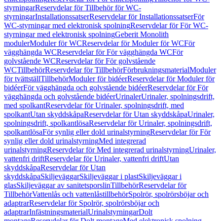
styrningar
Reservdelar för Tillbehör för WC-
styrningar
Installationssatser
Reservdelar för Installationssatser
För
WC-styrningar med elektronisk spolning
Reservdelar för För WC-
styrningar med elektronisk spolning
Geberit Monolith
moduler
Moduler för WC
Reservdelar för Moduler för WC
För
vägghängda WC
Reservdelar för För vägghängda WC
För
golvstående WC
Reservdelar för För golvstående
WC
Tillbehör
Reservdelar för Tillbehör
Förbrukningsmaterial
Moduler
för tvättställ
Tillbehör
Moduler för bidéer
Reservdelar för Moduler för
bidéer
För vägghängda och golvstående bidéer
Reservdelar för För
vägghängda och golvstående bidéer
Urinaler
Urinaler, spolningsdrift,
med spolkant
Reservdelar för Urinaler, spolningsdrift, med
spolkant
Utan skyddskåpa
Reservdelar för Utan skyddskåpa
Urinaler,
spolningsdrift, spolkantlösa
Reservdelar för Urinaler, spolningsdrift,
spolkantlösa
För synlig eller dold urinalstyrning
Reservdelar för För
synlig eller dold urinalstyrning
Med integrerad
urinalstyrning
Reservdelar för Med integrerad urinalstyrning
Urinaler,
vattenfri drift
Reservdelar för Urinaler, vattenfri drift
Utan
skyddskåpa
Reservdelar för Utan
skyddskåpa
Skiljeväggar
Skiljeväggar i plast
Skiljeväggar i
glas
Skiljeväggar av sanitetsporslin
Tillbehör
Reservdelar för
Tillbehör
Vattenlås och vattenlåstillbehör
Spolrör, spolrörsböjar och
adaptrar
Reservdelar för Spolrör, spolrörsböjar och
adaptrar
Infästningsmaterial
Urinalstyrningar
Dolt
montage
Reservdelar för Dolt montage
Med elektronisk spolning,