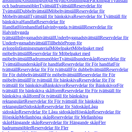
anslutning
Anslutningsböjar
Skydd
Anslutningar
Packningar
Tvättställ
och badrumsmöbler
Tvättställ
Tvättställ
Reservdelar för
Tvättställ
Dubbeltvättställ
Möbeltvättställ
Reservdelar för
Möbeltvättställ
Tvättställ för bänkskiva
Reservdelar för Tvättställ för
bänkskiva
Handfat
Reservdelar för
Handfat
Hörnhandfat
Halvinbyggda tvättställ
Reservdelar för
Halvinbyggda
tvättställ
Inbyggnadstvättställ
Underbyggnadstvättställ
Reservdelar för
Underbyggnadstvättställ
Tillbehör
Propp för
avlopp
Infästningsmaterial
Möbelpaket
Möbelpaket med
möbeltvättställ
Reservdelar för Möbelpaket med
möbeltvättställ
Badrumsmöbler
Tvättställsunderskåp
Reservdelar för
Tvättställsunderskåp
För handfat
Reservdelar för För handfat
För
tvättställ
Reservdelar för För tvättställ
För dubbeltvättställ
Reservdelar
för För dubbeltvättställ
För möbeltvättställ
Reservdelar för För
möbeltvättställ
För tvättställ för bänkskiva
Reservdelar för För
tvättställ för bänkskiva
Bänkskivor
Reservdelar för Bänkskivor
För
tvättställ för bänkskiva skålform
Reservdelar för För tvättställ för
bänkskiva skålform
För tvättställ för bänkskiva
rektangulärt
Reservdelar för För tvättställ för bänkskiva
rektangulärt
Sidoskåp
Reservdelar för Sidoskåp
Låga
sidoskåp
Reservdelar för Låga sidoskåp
Högskåp
Reservdelar för
Högskåp
Mellanhöga skåp
Reservdelar för Mellanhöga
skåp
Hängande skåp
Reservdelar för Hängande skåp
Fler
badrumsmöbler
Reservdelar för Fler