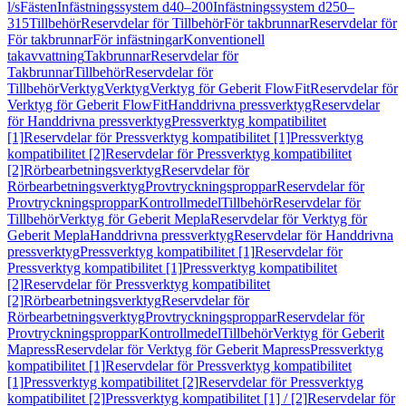
l/s
Fästen
Infästningssystem d40–200
Infästningssystem d250–
315
Tillbehör
Reservdelar för Tillbehör
För takbrunnar
Reservdelar för
För takbrunnar
För infästningar
Konventionell
takavvattning
Takbrunnar
Reservdelar för
Takbrunnar
Tillbehör
Reservdelar för
Tillbehör
Verktyg
Verktyg
Verktyg för Geberit FlowFit
Reservdelar för
Verktyg för Geberit FlowFit
Handdrivna pressverktyg
Reservdelar
för Handdrivna pressverktyg
Pressverktyg kompatibilitet
[1]
Reservdelar för Pressverktyg kompatibilitet [1]
Pressverktyg
kompatibilitet [2]
Reservdelar för Pressverktyg kompatibilitet
[2]
Rörbearbetningsverktyg
Reservdelar för
Rörbearbetningsverktyg
Provtryckningsproppar
Reservdelar för
Provtryckningsproppar
Kontrollmedel
Tillbehör
Reservdelar för
Tillbehör
Verktyg för Geberit Mepla
Reservdelar för Verktyg för
Geberit Mepla
Handdrivna pressverktyg
Reservdelar för Handdrivna
pressverktyg
Pressverktyg kompatibilitet [1]
Reservdelar för
Pressverktyg kompatibilitet [1]
Pressverktyg kompatibilitet
[2]
Reservdelar för Pressverktyg kompatibilitet
[2]
Rörbearbetningsverktyg
Reservdelar för
Rörbearbetningsverktyg
Provtryckningsproppar
Reservdelar för
Provtryckningsproppar
Kontrollmedel
Tillbehör
Verktyg för Geberit
Mapress
Reservdelar för Verktyg för Geberit Mapress
Pressverktyg
kompatibilitet [1]
Reservdelar för Pressverktyg kompatibilitet
[1]
Pressverktyg kompatibilitet [2]
Reservdelar för Pressverktyg
kompatibilitet [2]
Pressverktyg kompatibilitet [1] / [2]
Reservdelar för