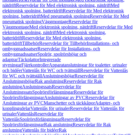
nätdrift
Reservdelar för Med elektronisk spolning, nätdrift
Med
elektronisk spolning, batteridrift
Reservdelar för Med elektronisk
spolning, batteridrift
Med pneumatisk spolning
Reservdelar för Med
pneumatisk spolning
Väggmontage
Reservdelar för
Väggmontage
Med elektronisk spolning, nätdrift
Reservdelar för Med
elektronisk spolning, nätdrift
Med elektronisk spolning,
batteridrift
Reservdelar för Med elektronisk spolning,
batteridrift
Tillbehör
Reservdelar för Tillbehör
Installations- och
ombyggnadssatser
Reservdelar för Installations- och
ombyggnadssatser
Spolrör, spolrörsböjar och
adaptrar
Täckplattor
Integrerade
styrningar
Fjärrkontroller
Apparatanslutningar för toaletter, urinaler
och bidéer
Vattenlås för WC och tvättställ
Reservdelar för Vattenlås
för WC och tvättställ
Anslutningsböjar
Reservdelar för
Anslutningsböjar
Rak anslutning
Reservdelar för Rak
anslutning
Anslutningssats
Reservdelar för
Anslutningssats
Spolrörsförlängningar
Reservdelar för
Spolrörsförlängningar
Anslutningar av PVC
Reservdelar för
Anslutningar av PVC
Manschetter och täckkåpor
Adapter- och
kopplingsdelar
Vattenlås för urinaler
Reservdelar för Vattenlås för
urinaler
Vattenlås
Reservdelar för
Vattenlås
Spolrörsförlängningar
Reservdelar för
Spolrörsförlängningar
Rak anslutning
Reservdelar för Rak
anslutning
Vattenlås för bidéer
Rak