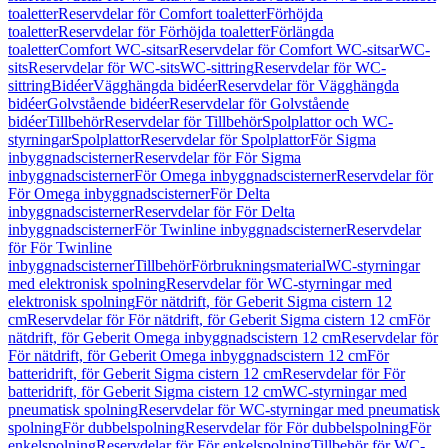
toaletter
Reservdelar för Comfort toaletter
Förhöjda
toaletter
Reservdelar för Förhöjda toaletter
Förlängda
toaletter
Comfort WC-sitsar
Reservdelar för Comfort WC-sitsar
WC-
sits
Reservdelar för WC-sits
WC-sittring
Reservdelar för WC-
sittring
Bidéer
Vägghängda bidéer
Reservdelar för Vägghängda
bidéer
Golvstående bidéer
Reservdelar för Golvstående
bidéer
Tillbehör
Reservdelar för Tillbehör
Spolplattor och WC-
styrningar
Spolplattor
Reservdelar för Spolplattor
För Sigma
inbyggnadscisterner
Reservdelar för För Sigma
inbyggnadscisterner
För Omega inbyggnadscisterner
Reservdelar för
För Omega inbyggnadscisterner
För Delta
inbyggnadscisterner
Reservdelar för För Delta
inbyggnadscisterner
För Twinline inbyggnadscisterner
Reservdelar
för För Twinline
inbyggnadscisterner
Tillbehör
Förbrukningsmaterial
WC-styrningar
med elektronisk spolning
Reservdelar för WC-styrningar med
elektronisk spolning
För nätdrift, för Geberit Sigma cistern 12
cm
Reservdelar för För nätdrift, för Geberit Sigma cistern 12 cm
För
nätdrift, för Geberit Omega inbyggnadscistern 12 cm
Reservdelar för
För nätdrift, för Geberit Omega inbyggnadscistern 12 cm
För
batteridrift, för Geberit Sigma cistern 12 cm
Reservdelar för För
batteridrift, för Geberit Sigma cistern 12 cm
WC-styrningar med
pneumatisk spolning
Reservdelar för WC-styrningar med pneumatisk
spolning
För dubbelspolning
Reservdelar för För dubbelspolning
För
enkelspolning
Reservdelar för För enkelspolning
Tillbehör för WC-