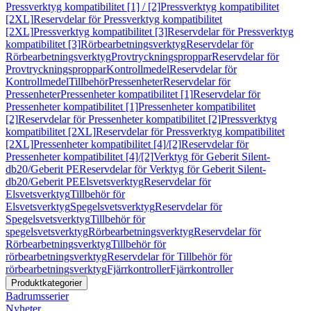
Pressverktyg kompatibilitet [1] / [2]
Pressverktyg kompatibilitet
[2XL]
Reservdelar för Pressverktyg kompatibilitet
[2XL]
Pressverktyg kompatibilitet [3]
Reservdelar för Pressverktyg
kompatibilitet [3]
Rörbearbetningsverktyg
Reservdelar för
Rörbearbetningsverktyg
Provtryckningsproppar
Reservdelar för
Provtryckningsproppar
Kontrollmedel
Reservdelar för
Kontrollmedel
Tillbehör
Pressenheter
Reservdelar för
Pressenheter
Pressenheter kompatibilitet [1]
Reservdelar för
Pressenheter kompatibilitet [1]
Pressenheter kompatibilitet
[2]
Reservdelar för Pressenheter kompatibilitet [2]
Pressverktyg
kompatibilitet [2XL]
Reservdelar för Pressverktyg kompatibilitet
[2XL]
Pressenheter kompatibilitet [4]/[2]
Reservdelar för
Pressenheter kompatibilitet [4]/[2]
Verktyg för Geberit Silent-
db20/Geberit PE
Reservdelar för Verktyg för Geberit Silent-
db20/Geberit PE
Elsvetsverktyg
Reservdelar för
Elsvetsverktyg
Tillbehör för
Elsvetsverktyg
Spegelsvetsverktyg
Reservdelar för
Spegelsvetsverktyg
Tillbehör för
spegelsvetsverktyg
Rörbearbetningsverktyg
Reservdelar för
Rörbearbetningsverktyg
Tillbehör för
rörbearbetningsverktyg
Reservdelar för Tillbehör för
rörbearbetningsverktyg
Fjärrkontroller
Fjärrkontroller
Produktkategorier
Badrumsserier
Nyheter