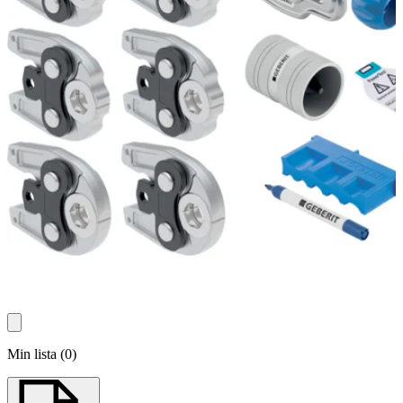
Min lista
(
0
)