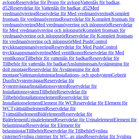
avlopp
Reservdelar för Propp för avlopp
Vattenlås för badkar,
d52
Reservdelar för Vattenlås för badkar, d52
Med
vredmanövrering
Reservdelar för Med vredmanövrering
Komplett
frontsats för vredmanövrering
Reservdelar för Komplett frontsats för
vredmanövrering
Med vredmanövrering och inloppsrör
Reservdelar
för Med vredmanövrering och inloppsrör
Komplett frontsats för
vredmanövrering och inloppsrör
Reservdelar för Komplett frontsats
för vredmanövrering och inloppsrör
Med PushControl
tryckknappsmanövrering
Reservdelar för Med PushControl
tryckknappsmanövrering
Med ventilkonor
Reservdelar för Med
ventilkonor
Tillbehör för vattenlås för badkar
Reservdelar för
Tillbehör för vattenlås för badkar
Anslutningssats
Avstängning för
dolt montage
Reservdelar för Avstängning för dolt
montage
Vattenanslutningar
Installations- och spolsystem
Geberit
Duofix
Systemväggar
Reservdelar för
Systemväggar
Installationssystem
Reservdelar för
Installationssystem
Tillbehör
Reservdelar för
Tillbehör
Installationselement
Reservdelar för
Installationselement
Element för WC
Reservdelar för Element för
WC
Tvättställselement
Reservdelar för
Tvättställselement
Bidéelement
Reservdelar för
Bidéelement
Urinalelement
Reservdelar för Urinalelement
Element för
belastningar
Reservdelar för Element för
belastningar
Tillbehör
Reservdelar för Tillbehör
Synliga
cisterner
Synliga cisterner för WC, av plast
Reservdelar för Synliga