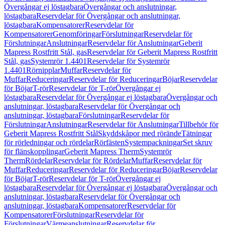
Övergångar ej löstagbara
Övergångar och anslutningar,
löstagbara
Reservdelar för Övergångar och anslutningar,
löstagbara
Kompensatorer
Reservdelar för
Kompensatorer
Genomföringar
Förslutningar
Reservdelar för
Förslutningar
Anslutningar
Reservdelar för Anslutningar
Geberit
Mapress Rostfritt Stål, gas
Reservdelar för Geberit Mapress Rostfritt
Stål, gas
Systemrör 1.4401
Reservdelar för Systemrör
1.4401
Rörnipplar
Muffar
Reservdelar för
Muffar
Reduceringar
Reservdelar för Reduceringar
Böjar
Reservdelar
för Böjar
T-rör
Reservdelar för T-rör
Övergångar ej
löstagbara
Reservdelar för Övergångar ej löstagbara
Övergångar och
anslutningar, löstagbara
Reservdelar för Övergångar och
anslutningar, löstagbara
Förslutningar
Reservdelar för
Förslutningar
Anslutningar
Reservdelar för Anslutningar
Tillbehör för
Geberit Mapress Rostfritt Stål
Skyddskåpor med rörände
Tätningar
för rörledningar och rördelar
Rörfästen
Systempackningar
Set skruv
för flänskopplingar
Geberit Mapress Therm
Systemrör
Therm
Rördelar
Reservdelar för Rördelar
Muffar
Reservdelar för
Muffar
Reduceringar
Reservdelar för Reduceringar
Böjar
Reservdelar
för Böjar
T-rör
Reservdelar för T-rör
Övergångar ej
löstagbara
Reservdelar för Övergångar ej löstagbara
Övergångar och
anslutningar, löstagbara
Reservdelar för Övergångar och
anslutningar, löstagbara
Kompensatorer
Reservdelar för
Kompensatorer
Förslutningar
Reservdelar för
Förslutningar
Värmeanslutningar
Reservdelar för