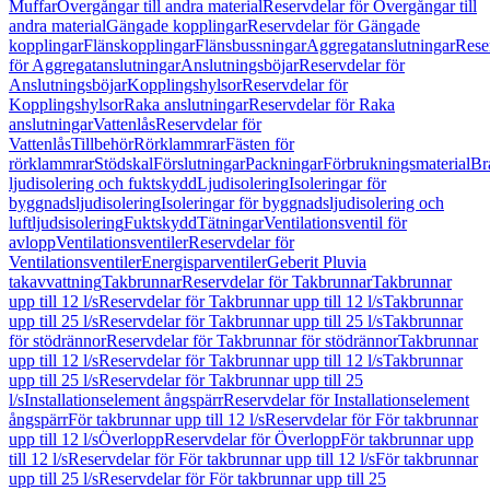
Muffar
Övergångar till andra material
Reservdelar för Övergångar till
andra material
Gängade kopplingar
Reservdelar för Gängade
kopplingar
Flänskopplingar
Flänsbussningar
Aggregatanslutningar
Rese
för Aggregatanslutningar
Anslutningsböjar
Reservdelar för
Anslutningsböjar
Kopplingshylsor
Reservdelar för
Kopplingshylsor
Raka anslutningar
Reservdelar för Raka
anslutningar
Vattenlås
Reservdelar för
Vattenlås
Tillbehör
Rörklammrar
Fästen för
rörklammrar
Stödskal
Förslutningar
Packningar
Förbrukningsmaterial
Br
ljudisolering och fuktskydd
Ljudisolering
Isoleringar för
byggnadsljudisolering
Isoleringar för byggnadsljudisolering och
luftljudsisolering
Fuktskydd
Tätningar
Ventilationsventil för
avlopp
Ventilationsventiler
Reservdelar för
Ventilationsventiler
Energisparventiler
Geberit Pluvia
takavvattning
Takbrunnar
Reservdelar för Takbrunnar
Takbrunnar
upp till 12 l/s
Reservdelar för Takbrunnar upp till 12 l/s
Takbrunnar
upp till 25 l/s
Reservdelar för Takbrunnar upp till 25 l/s
Takbrunnar
för stödrännor
Reservdelar för Takbrunnar för stödrännor
Takbrunnar
upp till 12 l/s
Reservdelar för Takbrunnar upp till 12 l/s
Takbrunnar
upp till 25 l/s
Reservdelar för Takbrunnar upp till 25
l/s
Installationselement ångspärr
Reservdelar för Installationselement
ångspärr
För takbrunnar upp till 12 l/s
Reservdelar för För takbrunnar
upp till 12 l/s
Överlopp
Reservdelar för Överlopp
För takbrunnar upp
till 12 l/s
Reservdelar för För takbrunnar upp till 12 l/s
För takbrunnar
upp till 25 l/s
Reservdelar för För takbrunnar upp till 25