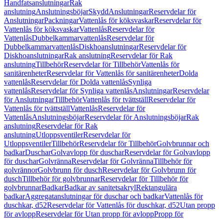
Handfatsanslutningar
Rak
anslutning
Anslutningsböjar
Skydd
Anslutningar
Reservdelar för
Anslutningar
Packningar
Vattenlås för köksvaskar
Reservdelar för
Vattenlås för köksvaskar
Vattenlås
Reservdelar för
Vattenlås
Dubbelkammarvattenlås
Reservdelar för
Dubbelkammarvattenlås
Diskhoanslutningar
Reservdelar för
Diskhoanslutningar
Rak anslutning
Reservdelar för Rak
anslutning
Tillbehör
Reservdelar för Tillbehör
Vattenlås för
sanitärenheter
Reservdelar för Vattenlås för sanitärenheter
Dolda
vattenlås
Reservdelar för Dolda vattenlås
Synliga
vattenlås
Reservdelar för Synliga vattenlås
Anslutningar
Reservdelar
för Anslutningar
Tillbehör
Vattenlås för tvättställ
Reservdelar för
Vattenlås för tvättställ
Vattenlås
Reservdelar för
Vattenlås
Anslutningsböjar
Reservdelar för Anslutningsböjar
Rak
anslutning
Reservdelar för Rak
anslutning
Utloppsventiler
Reservdelar för
Utloppsventiler
Tillbehör
Reservdelar för Tillbehör
Golvbrunnar och
badkar
Duschar
Golvavlopp för duschar
Reservdelar för Golvavlopp
för duschar
Golvränna
Reservdelar för Golvränna
Tillbehör för
golvrännor
Golvbrunn för dusch
Reservdelar för Golvbrunn för
dusch
Tillbehör för golvbrunnar
Reservdelar för Tillbehör för
golvbrunnar
Badkar
Badkar av sanitetsakryl
Rektangulära
badkar
Aggregatanslutningar för duschar och badkar
Vattenlås för
duschkar, d52
Reservdelar för Vattenlås för duschkar, d52
Utan propp
för avlopp
Reservdelar för Utan propp för avlopp
Propp för