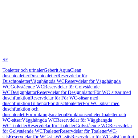
SE
Toaletter och urinaler
Geberit AquaClean
duschtoaletter
Duschtoaletter
Reservdelar för
Duschtoaletter
Vägghängda WC
Reservdelar för Vägghängda
WC
Golvstående WC
Reservdelar för Golvstående
WC
Designplattor
Reservdelar för Designplattor
För WC-sitsar med
duschfunktion
Reservdelar för För WC-sitsar med
duschfunktion
Tillbehör
För duschtoaletter
För WC-sitsar med
duschfunktion och
duschtoalett
Förbrukningsmaterial
Funktionsenheter
Toaletter och
WC-sitsar
Vägghängda WC
Reservdelar för Vägghängda
WC
Toaletter
Reservdelar för Toaletter
Golvstående WC
Reservdelar
för Golvstående WC
Toaletter
Reservdelar för Toaletter
WC-
sits
Reservdelar för WC-sits
WC-sits
Reservdelar för WC-sits
Comfort