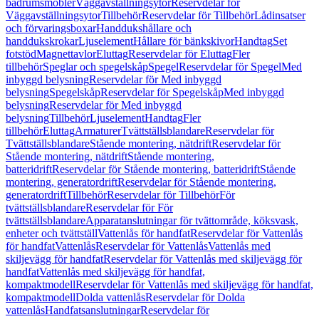
badrumsmöbler
Väggavställningsytor
Reservdelar för
Väggavställningsytor
Tillbehör
Reservdelar för Tillbehör
Lådinsatser
och förvaringsboxar
Handdukshållare och
handdukskrokar
Ljuselement
Hållare för bänkskivor
Handtag
Set
fotstöd
Magnettavlor
Eluttag
Reservdelar för Eluttag
Fler
tillbehör
Speglar och spegelskåp
Spegel
Reservdelar för Spegel
Med
inbyggd belysning
Reservdelar för Med inbyggd
belysning
Spegelskåp
Reservdelar för Spegelskåp
Med inbyggd
belysning
Reservdelar för Med inbyggd
belysning
Tillbehör
Ljuselement
Handtag
Fler
tillbehör
Eluttag
Armaturer
Tvättställsblandare
Reservdelar för
Tvättställsblandare
Stående montering, nätdrift
Reservdelar för
Stående montering, nätdrift
Stående montering,
batteridrift
Reservdelar för Stående montering, batteridrift
Stående
montering, generatordrift
Reservdelar för Stående montering,
generatordrift
Tillbehör
Reservdelar för Tillbehör
För
tvättställsblandare
Reservdelar för För
tvättställsblandare
Apparatanslutningar för tvättområde, köksvask,
enheter och tvättställ
Vattenlås för handfat
Reservdelar för Vattenlås
för handfat
Vattenlås
Reservdelar för Vattenlås
Vattenlås med
skiljevägg för handfat
Reservdelar för Vattenlås med skiljevägg för
handfat
Vattenlås med skiljevägg för handfat,
kompaktmodell
Reservdelar för Vattenlås med skiljevägg för handfat,
kompaktmodell
Dolda vattenlås
Reservdelar för Dolda
vattenlås
Handfatsanslutningar
Reservdelar för