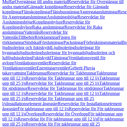
Muffar
Övergångar till andra material
Reservdelar för Övergångar till
andra material
Gängade kopplingar
Reservdelar för Gängade
kopplingar
Flänskopplingar
Flänsbussningar
Aggregatanslutningar
Rese
för Aggregatanslutningar
Anslutningsböjar
Reservdelar för
Anslutningsböjar
Kopplingshylsor
Reservdelar för
Kopplingshylsor
Raka anslutningar
Reservdelar för Raka
anslutningar
Vattenlås
Reservdelar för
Vattenlås
Tillbehör
Rörklammrar
Fästen för
rörklammrar
Stödskal
Förslutningar
Packningar
Förbrukningsmaterial
Br
ljudisolering och fuktskydd
Ljudisolering
Isoleringar för
byggnadsljudisolering
Isoleringar för byggnadsljudisolering och
luftljudsisolering
Fuktskydd
Tätningar
Ventilationsventil för
avlopp
Ventilationsventiler
Reservdelar för
Ventilationsventiler
Energisparventiler
Geberit Pluvia
takavvattning
Takbrunnar
Reservdelar för Takbrunnar
Takbrunnar
upp till 12 l/s
Reservdelar för Takbrunnar upp till 12 l/s
Takbrunnar
upp till 25 l/s
Reservdelar för Takbrunnar upp till 25 l/s
Takbrunnar
för stödrännor
Reservdelar för Takbrunnar för stödrännor
Takbrunnar
upp till 12 l/s
Reservdelar för Takbrunnar upp till 12 l/s
Takbrunnar
upp till 25 l/s
Reservdelar för Takbrunnar upp till 25
l/s
Installationselement ångspärr
Reservdelar för Installationselement
ångspärr
För takbrunnar upp till 12 l/s
Reservdelar för För takbrunnar
upp till 12 l/s
Överlopp
Reservdelar för Överlopp
För takbrunnar upp
till 12 l/s
Reservdelar för För takbrunnar upp till 12 l/s
För takbrunnar
upp till 25 l/s
Reservdelar för För takbrunnar upp till 25