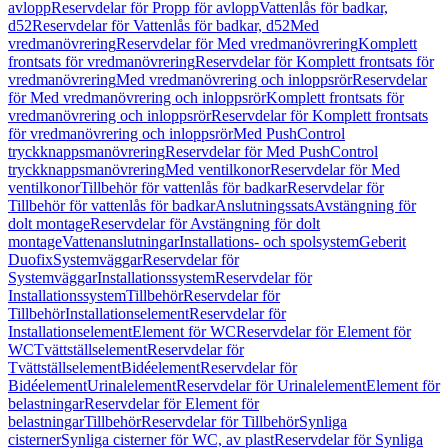
avlopp
Reservdelar för Propp för avlopp
Vattenlås för badkar,
d52
Reservdelar för Vattenlås för badkar, d52
Med
vredmanövrering
Reservdelar för Med vredmanövrering
Komplett
frontsats för vredmanövrering
Reservdelar för Komplett frontsats för
vredmanövrering
Med vredmanövrering och inloppsrör
Reservdelar
för Med vredmanövrering och inloppsrör
Komplett frontsats för
vredmanövrering och inloppsrör
Reservdelar för Komplett frontsats
för vredmanövrering och inloppsrör
Med PushControl
tryckknappsmanövrering
Reservdelar för Med PushControl
tryckknappsmanövrering
Med ventilkonor
Reservdelar för Med
ventilkonor
Tillbehör för vattenlås för badkar
Reservdelar för
Tillbehör för vattenlås för badkar
Anslutningssats
Avstängning för
dolt montage
Reservdelar för Avstängning för dolt
montage
Vattenanslutningar
Installations- och spolsystem
Geberit
Duofix
Systemväggar
Reservdelar för
Systemväggar
Installationssystem
Reservdelar för
Installationssystem
Tillbehör
Reservdelar för
Tillbehör
Installationselement
Reservdelar för
Installationselement
Element för WC
Reservdelar för Element för
WC
Tvättställselement
Reservdelar för
Tvättställselement
Bidéelement
Reservdelar för
Bidéelement
Urinalelement
Reservdelar för Urinalelement
Element för
belastningar
Reservdelar för Element för
belastningar
Tillbehör
Reservdelar för Tillbehör
Synliga
cisterner
Synliga cisterner för WC, av plast
Reservdelar för Synliga