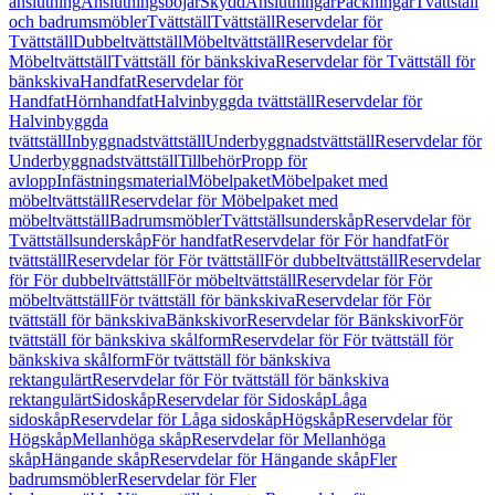
anslutning
Anslutningsböjar
Skydd
Anslutningar
Packningar
Tvättställ
och badrumsmöbler
Tvättställ
Tvättställ
Reservdelar för
Tvättställ
Dubbeltvättställ
Möbeltvättställ
Reservdelar för
Möbeltvättställ
Tvättställ för bänkskiva
Reservdelar för Tvättställ för
bänkskiva
Handfat
Reservdelar för
Handfat
Hörnhandfat
Halvinbyggda tvättställ
Reservdelar för
Halvinbyggda
tvättställ
Inbyggnadstvättställ
Underbyggnadstvättställ
Reservdelar för
Underbyggnadstvättställ
Tillbehör
Propp för
avlopp
Infästningsmaterial
Möbelpaket
Möbelpaket med
möbeltvättställ
Reservdelar för Möbelpaket med
möbeltvättställ
Badrumsmöbler
Tvättställsunderskåp
Reservdelar för
Tvättställsunderskåp
För handfat
Reservdelar för För handfat
För
tvättställ
Reservdelar för För tvättställ
För dubbeltvättställ
Reservdelar
för För dubbeltvättställ
För möbeltvättställ
Reservdelar för För
möbeltvättställ
För tvättställ för bänkskiva
Reservdelar för För
tvättställ för bänkskiva
Bänkskivor
Reservdelar för Bänkskivor
För
tvättställ för bänkskiva skålform
Reservdelar för För tvättställ för
bänkskiva skålform
För tvättställ för bänkskiva
rektangulärt
Reservdelar för För tvättställ för bänkskiva
rektangulärt
Sidoskåp
Reservdelar för Sidoskåp
Låga
sidoskåp
Reservdelar för Låga sidoskåp
Högskåp
Reservdelar för
Högskåp
Mellanhöga skåp
Reservdelar för Mellanhöga
skåp
Hängande skåp
Reservdelar för Hängande skåp
Fler
badrumsmöbler
Reservdelar för Fler