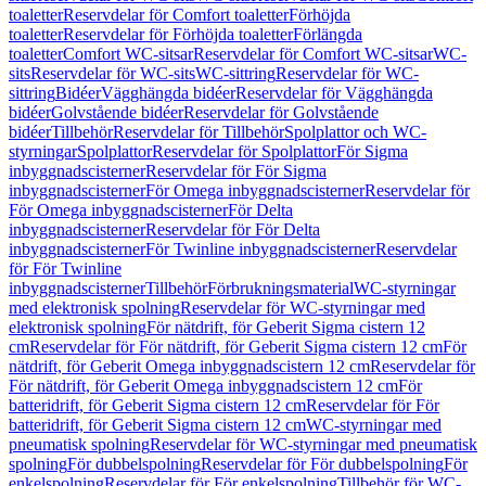
toaletter
Reservdelar för Comfort toaletter
Förhöjda
toaletter
Reservdelar för Förhöjda toaletter
Förlängda
toaletter
Comfort WC-sitsar
Reservdelar för Comfort WC-sitsar
WC-
sits
Reservdelar för WC-sits
WC-sittring
Reservdelar för WC-
sittring
Bidéer
Vägghängda bidéer
Reservdelar för Vägghängda
bidéer
Golvstående bidéer
Reservdelar för Golvstående
bidéer
Tillbehör
Reservdelar för Tillbehör
Spolplattor och WC-
styrningar
Spolplattor
Reservdelar för Spolplattor
För Sigma
inbyggnadscisterner
Reservdelar för För Sigma
inbyggnadscisterner
För Omega inbyggnadscisterner
Reservdelar för
För Omega inbyggnadscisterner
För Delta
inbyggnadscisterner
Reservdelar för För Delta
inbyggnadscisterner
För Twinline inbyggnadscisterner
Reservdelar
för För Twinline
inbyggnadscisterner
Tillbehör
Förbrukningsmaterial
WC-styrningar
med elektronisk spolning
Reservdelar för WC-styrningar med
elektronisk spolning
För nätdrift, för Geberit Sigma cistern 12
cm
Reservdelar för För nätdrift, för Geberit Sigma cistern 12 cm
För
nätdrift, för Geberit Omega inbyggnadscistern 12 cm
Reservdelar för
För nätdrift, för Geberit Omega inbyggnadscistern 12 cm
För
batteridrift, för Geberit Sigma cistern 12 cm
Reservdelar för För
batteridrift, för Geberit Sigma cistern 12 cm
WC-styrningar med
pneumatisk spolning
Reservdelar för WC-styrningar med pneumatisk
spolning
För dubbelspolning
Reservdelar för För dubbelspolning
För
enkelspolning
Reservdelar för För enkelspolning
Tillbehör för WC-