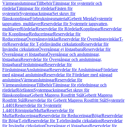
Värmeanslutningar
Tillbehör
Tätningar för systemrör och
rördelar
Tätningar för rördelar
Fästen för
systemrör
Systempackningar
Set skruv för
flänskopplingar
Förbrukningsmaterial
Geberit Mepla
Systemrör
tappvatten, multilayer
Reservdelar för Systemrör tappvatten,
multilayer
Rördelar
Reservdelar för Rördelar
Kopplingar
Reservdelar
för Kopplingar
Reduceringar
Reservdelar för
Reduceringar
Övergångsvinklar
Reservdelar för Övergångsvinklar
T-
rör
Reservdelar för T-rör
Invändig cirkulation
Reservdelar för
Invändig cirkulation
Övergångar ej löstagbara
Reservdelar för
Övergångar ej löstagbara
Övergångar och anslutningar,
löstagbara
Reservdelar för Övergångar och anslutningar,
löstagbara
Förslutningar
Reservdelar för
Förslutningar
Anslutningar
Reservdelar för Anslutningar
Fördelare
med gängad anslutning
Reservdelar för Fördelare med gängad
anslutning
Värmeanslutningar
Reservdelar för
Värmeanslutningar
Tillbehör
Tätningar för rörledningar och
rördelar
Rörfästen
Systempackningar
Set skruv för
flänskopplingar
Geberit Mapress Rostfritt Stål
Geberit Mapress
Rostfritt Stål
Reservdelar för Geberit Mapress Rostfritt Stål
Systemrör
1.4401
Reservdelar för Systemrör
1.4401
Rörnipplar
Muffar
Reservdelar för
Muffar
Reduceringar
Reservdelar för Reduceringar
Böjar
Reservdelar
för Böjar
T-rör
Reservdelar för T-rör
Invändig cirkulation
Reservdelar
för Invändig cirkulation
Övergångar ej löstagbara
Reservdelar för