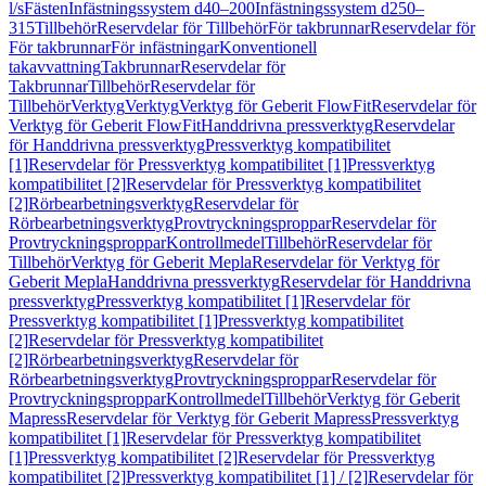
l/s
Fästen
Infästningssystem d40–200
Infästningssystem d250–
315
Tillbehör
Reservdelar för Tillbehör
För takbrunnar
Reservdelar för
För takbrunnar
För infästningar
Konventionell
takavvattning
Takbrunnar
Reservdelar för
Takbrunnar
Tillbehör
Reservdelar för
Tillbehör
Verktyg
Verktyg
Verktyg för Geberit FlowFit
Reservdelar för
Verktyg för Geberit FlowFit
Handdrivna pressverktyg
Reservdelar
för Handdrivna pressverktyg
Pressverktyg kompatibilitet
[1]
Reservdelar för Pressverktyg kompatibilitet [1]
Pressverktyg
kompatibilitet [2]
Reservdelar för Pressverktyg kompatibilitet
[2]
Rörbearbetningsverktyg
Reservdelar för
Rörbearbetningsverktyg
Provtryckningsproppar
Reservdelar för
Provtryckningsproppar
Kontrollmedel
Tillbehör
Reservdelar för
Tillbehör
Verktyg för Geberit Mepla
Reservdelar för Verktyg för
Geberit Mepla
Handdrivna pressverktyg
Reservdelar för Handdrivna
pressverktyg
Pressverktyg kompatibilitet [1]
Reservdelar för
Pressverktyg kompatibilitet [1]
Pressverktyg kompatibilitet
[2]
Reservdelar för Pressverktyg kompatibilitet
[2]
Rörbearbetningsverktyg
Reservdelar för
Rörbearbetningsverktyg
Provtryckningsproppar
Reservdelar för
Provtryckningsproppar
Kontrollmedel
Tillbehör
Verktyg för Geberit
Mapress
Reservdelar för Verktyg för Geberit Mapress
Pressverktyg
kompatibilitet [1]
Reservdelar för Pressverktyg kompatibilitet
[1]
Pressverktyg kompatibilitet [2]
Reservdelar för Pressverktyg
kompatibilitet [2]
Pressverktyg kompatibilitet [1] / [2]
Reservdelar för