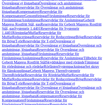
Övergångar ej löstagbara
Övergångar och anslutningar,
löstagbara
Reservdelar för Övergångar och anslutningar,
löstagbara
Kompensatorer
Reservdelar för
Kompensatorer
Genomföringar
Förslutningar
Reservdelar för
Förslutningar
Anslutningar
Reservdelar för Anslutningar
Geberit
Mapress Rostfritt Stål, gas
Reservdelar för Geberit Mapress Rostfritt
Stål, gas
Systemrör 1.4401
Reservdelar för Systemrör
1.4401
Rörnipplar
Muffar
Reservdelar för
Muffar
Reduceringar
Reservdelar för Reduceringar
Böjar
Reservdelar
för Böjar
T-rör
Reservdelar för T-rör
Övergångar ej
löstagbara
Reservdelar för Övergångar ej löstagbara
Övergångar och
anslutningar, löstagbara
Reservdelar för Övergångar och
anslutningar, löstagbara
Förslutningar
Reservdelar för
Förslutningar
Anslutningar
Reservdelar för Anslutningar
Tillbehör för
Geberit Mapress Rostfritt Stål
Skyddskåpor med rörände
Tätningar
för rörledningar och rördelar
Rörfästen
Systempackningar
Set skruv
för flänskopplingar
Geberit Mapress Therm
Systemrör
Therm
Rördelar
Reservdelar för Rördelar
Muffar
Reservdelar för
Muffar
Reduceringar
Reservdelar för Reduceringar
Böjar
Reservdelar
för Böjar
T-rör
Reservdelar för T-rör
Övergångar ej
löstagbara
Reservdelar för Övergångar ej löstagbara
Övergångar och
anslutningar, löstagbara
Reservdelar för Övergångar och
anslutningar, löstagbara
Kompensatorer
Reservdelar för
Kompensatorer
Förslutningar
Reservdelar för
Förslutningar
Värmeanslutningar
Reservdelar för