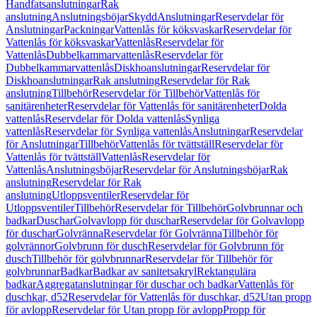
Handfatsanslutningar
Rak
anslutning
Anslutningsböjar
Skydd
Anslutningar
Reservdelar för
Anslutningar
Packningar
Vattenlås för köksvaskar
Reservdelar för
Vattenlås för köksvaskar
Vattenlås
Reservdelar för
Vattenlås
Dubbelkammarvattenlås
Reservdelar för
Dubbelkammarvattenlås
Diskhoanslutningar
Reservdelar för
Diskhoanslutningar
Rak anslutning
Reservdelar för Rak
anslutning
Tillbehör
Reservdelar för Tillbehör
Vattenlås för
sanitärenheter
Reservdelar för Vattenlås för sanitärenheter
Dolda
vattenlås
Reservdelar för Dolda vattenlås
Synliga
vattenlås
Reservdelar för Synliga vattenlås
Anslutningar
Reservdelar
för Anslutningar
Tillbehör
Vattenlås för tvättställ
Reservdelar för
Vattenlås för tvättställ
Vattenlås
Reservdelar för
Vattenlås
Anslutningsböjar
Reservdelar för Anslutningsböjar
Rak
anslutning
Reservdelar för Rak
anslutning
Utloppsventiler
Reservdelar för
Utloppsventiler
Tillbehör
Reservdelar för Tillbehör
Golvbrunnar och
badkar
Duschar
Golvavlopp för duschar
Reservdelar för Golvavlopp
för duschar
Golvränna
Reservdelar för Golvränna
Tillbehör för
golvrännor
Golvbrunn för dusch
Reservdelar för Golvbrunn för
dusch
Tillbehör för golvbrunnar
Reservdelar för Tillbehör för
golvbrunnar
Badkar
Badkar av sanitetsakryl
Rektangulära
badkar
Aggregatanslutningar för duschar och badkar
Vattenlås för
duschkar, d52
Reservdelar för Vattenlås för duschkar, d52
Utan propp
för avlopp
Reservdelar för Utan propp för avlopp
Propp för