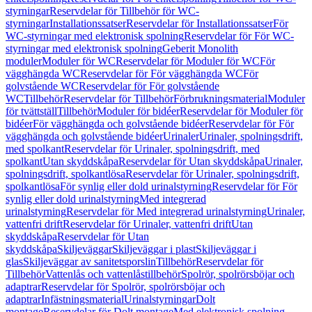
styrningar
Reservdelar för Tillbehör för WC-
styrningar
Installationssatser
Reservdelar för Installationssatser
För
WC-styrningar med elektronisk spolning
Reservdelar för För WC-
styrningar med elektronisk spolning
Geberit Monolith
moduler
Moduler för WC
Reservdelar för Moduler för WC
För
vägghängda WC
Reservdelar för För vägghängda WC
För
golvstående WC
Reservdelar för För golvstående
WC
Tillbehör
Reservdelar för Tillbehör
Förbrukningsmaterial
Moduler
för tvättställ
Tillbehör
Moduler för bidéer
Reservdelar för Moduler för
bidéer
För vägghängda och golvstående bidéer
Reservdelar för För
vägghängda och golvstående bidéer
Urinaler
Urinaler, spolningsdrift,
med spolkant
Reservdelar för Urinaler, spolningsdrift, med
spolkant
Utan skyddskåpa
Reservdelar för Utan skyddskåpa
Urinaler,
spolningsdrift, spolkantlösa
Reservdelar för Urinaler, spolningsdrift,
spolkantlösa
För synlig eller dold urinalstyrning
Reservdelar för För
synlig eller dold urinalstyrning
Med integrerad
urinalstyrning
Reservdelar för Med integrerad urinalstyrning
Urinaler,
vattenfri drift
Reservdelar för Urinaler, vattenfri drift
Utan
skyddskåpa
Reservdelar för Utan
skyddskåpa
Skiljeväggar
Skiljeväggar i plast
Skiljeväggar i
glas
Skiljeväggar av sanitetsporslin
Tillbehör
Reservdelar för
Tillbehör
Vattenlås och vattenlåstillbehör
Spolrör, spolrörsböjar och
adaptrar
Reservdelar för Spolrör, spolrörsböjar och
adaptrar
Infästningsmaterial
Urinalstyrningar
Dolt
montage
Reservdelar för Dolt montage
Med elektronisk spolning,