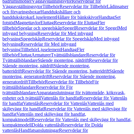
badrumsmöbler
Väggavställningsytor
Reservdelar för
Väggavställningsytor
Tillbehör
Reservdelar för Tillbehör
Lådinsatser
och förvaringsboxar
Handdukshållare och
handdukskrokar
Ljuselement
Hållare för bänkskivor
Handtag
Set
fotstöd
Magnettavlor
Eluttag
Reservdelar för Eluttag
Fler
tillbehör
Speglar och spegelskåp
Spegel
Reservdelar för Spegel
Med
inbyggd belysning
Reservdelar för Med inbyggd
belysning
Spegelskåp
Reservdelar för Spegelskåp
Med inbyggd
belysning
Reservdelar för Med inbyggd
belysning
Tillbehör
Ljuselement
Handtag
Fler
tillbehör
Eluttag
Armaturer
Tvättställsblandare
Reservdelar för
Tvättställsblandare
Stående montering, nätdrift
Reservdelar för
Stående montering, nätdrift
Stående montering,
batteridrift
Reservdelar för Stående montering, batteridrift
Stående
montering, generatordrift
Reservdelar för Stående montering,
generatordrift
Tillbehör
Reservdelar för Tillbehör
För
tvättställsblandare
Reservdelar för För
tvättställsblandare
Apparatanslutningar för tvättområde, köksvask,
enheter och tvättställ
Vattenlås för handfat
Reservdelar för Vattenlås
för handfat
Vattenlås
Reservdelar för Vattenlås
Vattenlås med
skiljevägg för handfat
Reservdelar för Vattenlås med skiljevägg för
handfat
Vattenlås med skiljevägg för handfat,
kompaktmodell
Reservdelar för Vattenlås med skiljevägg för handfat,
kompaktmodell
Dolda vattenlås
Reservdelar för Dolda
vattenlås
Handfatsanslutningar
Reservdelar för