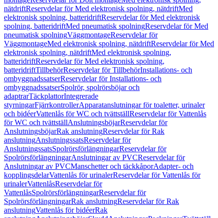
nätdrift
Reservdelar för Med elektronisk spolning, nätdrift
Med
elektronisk spolning, batteridrift
Reservdelar för Med elektronisk
spolning, batteridrift
Med pneumatisk spolning
Reservdelar för Med
pneumatisk spolning
Väggmontage
Reservdelar för
Väggmontage
Med elektronisk spolning, nätdrift
Reservdelar för Med
elektronisk spolning, nätdrift
Med elektronisk spolning,
batteridrift
Reservdelar för Med elektronisk spolning,
batteridrift
Tillbehör
Reservdelar för Tillbehör
Installations- och
ombyggnadssatser
Reservdelar för Installations- och
ombyggnadssatser
Spolrör, spolrörsböjar och
adaptrar
Täckplattor
Integrerade
styrningar
Fjärrkontroller
Apparatanslutningar för toaletter, urinaler
och bidéer
Vattenlås för WC och tvättställ
Reservdelar för Vattenlås
för WC och tvättställ
Anslutningsböjar
Reservdelar för
Anslutningsböjar
Rak anslutning
Reservdelar för Rak
anslutning
Anslutningssats
Reservdelar för
Anslutningssats
Spolrörsförlängningar
Reservdelar för
Spolrörsförlängningar
Anslutningar av PVC
Reservdelar för
Anslutningar av PVC
Manschetter och täckkåpor
Adapter- och
kopplingsdelar
Vattenlås för urinaler
Reservdelar för Vattenlås för
urinaler
Vattenlås
Reservdelar för
Vattenlås
Spolrörsförlängningar
Reservdelar för
Spolrörsförlängningar
Rak anslutning
Reservdelar för Rak
anslutning
Vattenlås för bidéer
Rak