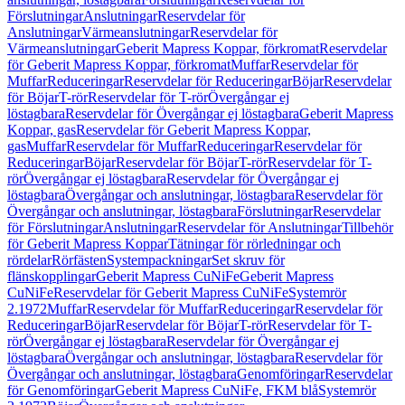
Förslutningar
Anslutningar
Reservdelar för
Anslutningar
Värmeanslutningar
Reservdelar för
Värmeanslutningar
Geberit Mapress Koppar, förkromat
Reservdelar
för Geberit Mapress Koppar, förkromat
Muffar
Reservdelar för
Muffar
Reduceringar
Reservdelar för Reduceringar
Böjar
Reservdelar
för Böjar
T-rör
Reservdelar för T-rör
Övergångar ej
löstagbara
Reservdelar för Övergångar ej löstagbara
Geberit Mapress
Koppar, gas
Reservdelar för Geberit Mapress Koppar,
gas
Muffar
Reservdelar för Muffar
Reduceringar
Reservdelar för
Reduceringar
Böjar
Reservdelar för Böjar
T-rör
Reservdelar för T-
rör
Övergångar ej löstagbara
Reservdelar för Övergångar ej
löstagbara
Övergångar och anslutningar, löstagbara
Reservdelar för
Övergångar och anslutningar, löstagbara
Förslutningar
Reservdelar
för Förslutningar
Anslutningar
Reservdelar för Anslutningar
Tillbehör
för Geberit Mapress Koppar
Tätningar för rörledningar och
rördelar
Rörfästen
Systempackningar
Set skruv för
flänskopplingar
Geberit Mapress CuNiFe
Geberit Mapress
CuNiFe
Reservdelar för Geberit Mapress CuNiFe
Systemrör
2.1972
Muffar
Reservdelar för Muffar
Reduceringar
Reservdelar för
Reduceringar
Böjar
Reservdelar för Böjar
T-rör
Reservdelar för T-
rör
Övergångar ej löstagbara
Reservdelar för Övergångar ej
löstagbara
Övergångar och anslutningar, löstagbara
Reservdelar för
Övergångar och anslutningar, löstagbara
Genomföringar
Reservdelar
för Genomföringar
Geberit Mapress CuNiFe, FKM blå
Systemrör