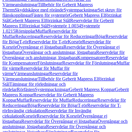
Värmeanslutningar
Tillbehör för Geberit Mapress
Therm
Skyddskåpor med rörände
Systempackningar
Set skruv för
flänskopplingar
Fästen för systemrör
Geberit Mapress Elförzinkat
Stål
Geberit Mapress Elförzinkat Stål
Reservdelar för Geberit
Mapress Elförzinkat Stål
Systemrör 1.0034
Systemrör
1.0215
Rörnipplar
Muffar
Reservdelar för
Muffar
Reduceringar
Reservdelar för Reduceringar
Böjar
Reservdelar
för Böjar
T-rör
Reservdelar för T-rör
Korsrör
Reservdelar för
Korsrör
Övergångar ej löstagbara
Reservdelar för Övergångar ej
löstagbara
Övergångar och anslutningar, löstagbara
Reservdelar för
Övergångar och anslutningar, löstagbara
Kompensatorer
Reservdelar
för Kompensatorer
Förslutningar
Reservdelar för Förslutningar
Muffar
för värme
Reservdelar för Muffar för
värme
Värmeanslutningar
Reservdelar för
Värmeanslutningar
Tillbehör för Geberit Mapress Elförzinkat
Stål
Tätningar för rörledningar och
rördelar
Rörfästen
Systempackningar
Geberit Mapress Koppar
Geberit
Mapress Koppar
Reservdelar för Geberit Mapress
Koppar
Muffar
Reservdelar för Muffar
Reduceringar
Reservdelar för
Reduceringar
Böjar
Reservdelar för Böjar
T-rör
Reservdelar för T-
rör
Invändig cirkulation
Reservdelar för Invändig
cirkulation
Korsrör
Reservdelar för Korsrör
Övergångar ej
löstagbara
Reservdelar för Övergångar ej löstagbara
Övergångar och
anslutningar, löstagbara
Reservdelar för Övergångar och
anslutningar, löstagbara
Förslutningar
Reservdelar för