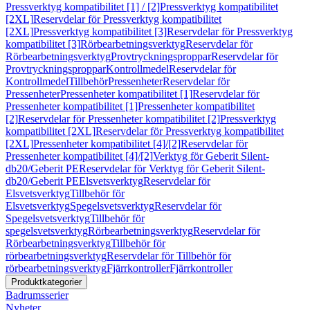
Pressverktyg kompatibilitet [1] / [2]
Pressverktyg kompatibilitet
[2XL]
Reservdelar för Pressverktyg kompatibilitet
[2XL]
Pressverktyg kompatibilitet [3]
Reservdelar för Pressverktyg
kompatibilitet [3]
Rörbearbetningsverktyg
Reservdelar för
Rörbearbetningsverktyg
Provtryckningsproppar
Reservdelar för
Provtryckningsproppar
Kontrollmedel
Reservdelar för
Kontrollmedel
Tillbehör
Pressenheter
Reservdelar för
Pressenheter
Pressenheter kompatibilitet [1]
Reservdelar för
Pressenheter kompatibilitet [1]
Pressenheter kompatibilitet
[2]
Reservdelar för Pressenheter kompatibilitet [2]
Pressverktyg
kompatibilitet [2XL]
Reservdelar för Pressverktyg kompatibilitet
[2XL]
Pressenheter kompatibilitet [4]/[2]
Reservdelar för
Pressenheter kompatibilitet [4]/[2]
Verktyg för Geberit Silent-
db20/Geberit PE
Reservdelar för Verktyg för Geberit Silent-
db20/Geberit PE
Elsvetsverktyg
Reservdelar för
Elsvetsverktyg
Tillbehör för
Elsvetsverktyg
Spegelsvetsverktyg
Reservdelar för
Spegelsvetsverktyg
Tillbehör för
spegelsvetsverktyg
Rörbearbetningsverktyg
Reservdelar för
Rörbearbetningsverktyg
Tillbehör för
rörbearbetningsverktyg
Reservdelar för Tillbehör för
rörbearbetningsverktyg
Fjärrkontroller
Fjärrkontroller
Produktkategorier
Badrumsserier
Nyheter