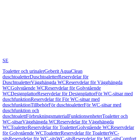
SE
Toaletter och urinaler
Geberit AquaClean
duschtoaletter
Duschtoaletter
Reservdelar för
Duschtoaletter
Vägghängda WC
Reservdelar för Vägghängda
WC
Golvstående WC
Reservdelar för Golvstående
WC
Designplattor
Reservdelar för Designplattor
För WC-sitsar med
duschfunktion
Reservdelar för För WC-sitsar med
duschfunktion
Tillbehör
För duschtoaletter
För WC-sitsar med
duschfunktion och
duschtoalett
Förbrukningsmaterial
Funktionsenheter
Toaletter och
WC-sitsar
Vägghängda WC
Reservdelar för Vägghängda
WC
Toaletter
Reservdelar för Toaletter
Golvstående WC
Reservdelar
för Golvstående WC
Toaletter
Reservdelar för Toaletter
WC-
sits
Reservdelar för WC-sits
WC-sits
Reservdelar för WC-sits
Comfort